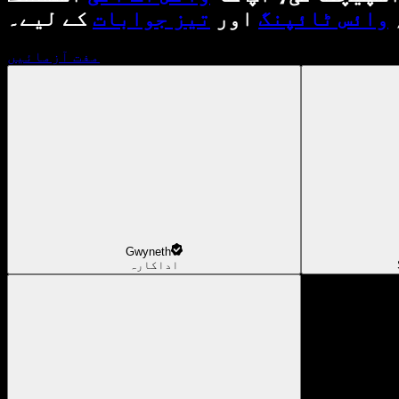
وائس ٹائپنگ
اور
تیز جوابات
کے لیے۔
مفت آزمائیں
Gwyneth
اداکارہ