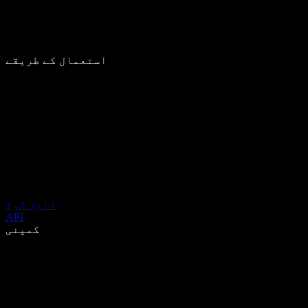
استعمال کے طریقے
ڈاؤن لوڈ
API
کمپنی