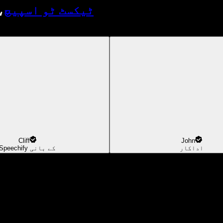
ٹیکسٹ ٹو اسپیچ
،
Cliff
John
اداکار
Speechify کے بانی