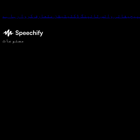
پیچیفائی وائس ٹائپنگ ڈکٹیٹیشن متعارف کروا رہا ہے
وائس ٹائپنگ کے ساتھ 5 گنا تیزی سے لکھیں
مصنوعات
مزید جانیں