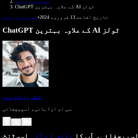
مصنوعی ذہانت
ChatGPT کے علاوہ بہترین AI ٹولز
تاریخِ اشاعت
13 فروری، 2024
•
مصنوعی ذہانت
ChatGPT کے علاوہ بہترین AI ٹولز
کلف وائتزمین
سی ای او / بانی، اسپیچفائی
سپیچفائی، آپ کا
وائس اے آئی
اسسٹنٹ