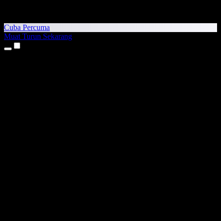
Cuba Percuma
Muat Turun Sekarang
Produk
Teks kepada Pertuturan
Aplikasi iPhone & iPad
Aplikasi Android
Sambungan Chrome
Sambungan Edge
Aplikasi Web
Aplikasi Mac
Aplikasi Windows