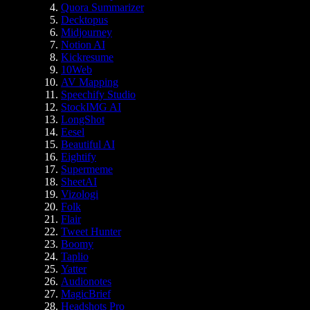
Quora Summarizer
Decktopus
Midjourney
Notion AI
Kickresume
10Web
AV Mapping
Speechify Studio
StockIMG AI
LongShot
Eesel
Beautiful AI
Eightify
Supermeme
SheetAI
Vizologi
Folk
Flair
Tweet Hunter
Boomy
Taplio
Yatter
Audionotes
MagicBrief
Headshots Pro