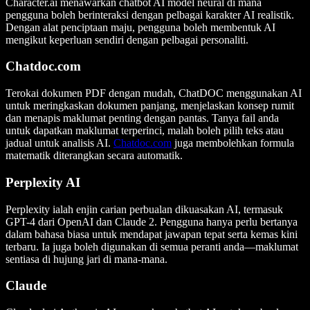
Character.ai menawarkan chatbot AI model neural di mana
pengguna boleh berinteraksi dengan pelbagai karakter AI realistik.
Dengan alat penciptaan maju, pengguna boleh membentuk AI
mengikut keperluan sendiri dengan pelbagai personaliti.
Chatdoc.com
Terokai dokumen PDF dengan mudah, ChatDOC menggunakan AI
untuk meringkaskan dokumen panjang, menjelaskan konsep rumit
dan menapis maklumat penting dengan pantas. Tanya fail anda
untuk dapatkan maklumat terperinci, malah boleh pilih teks atau
jadual untuk analisis AI.
Chatdoc.com
juga membolehkan formula
matematik diterangkan secara automatik.
Perplexity AI
Perplexity ialah enjin carian perbualan dikuasakan AI, termasuk
GPT-4 dari OpenAI dan Claude 2. Pengguna hanya perlu bertanya
dalam bahasa biasa untuk mendapat jawapan tepat serta kemas kini
terbaru. Ia juga boleh digunakan di semua peranti anda—maklumat
sentiasa di hujung jari di mana-mana.
Claude