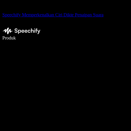
Speechify Memperkenalkan Ciri Dikte Penaipan Suara
Tulis 5× lebih pantas dengan menaip menggunakan suara
Produk
Ketahui Lebih Lanjut