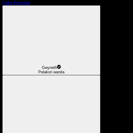
Cuba Percuma
Gwyneth
Pelakon wanita