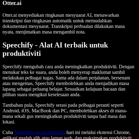
Otter.ai
Otter.ai menyediakan ringkasan mesyuarat AI, menawarkan
transkripsi dan ringkasan automatik untuk memudahkan
dokumentasi mesyuarat. Transkripsi perbualan dilakukan masa
nyata, menjimatkan masa mengambil nota.
Speechify - Alat AI terbaik untuk
produktiviti
Speechify mengubah cara anda meningkatkan produktiviti. Dengan
menukar teks ke suara, anda boleh menyerap maklumat sambil
melakukan pelbagai tugas. Sama ada dalam perjalanan, bersenam
atau mengemas, Speechify membolehkan anda menjadikan masa
lapang sebagai peluang belajar. Sesuaikan kelajuan bacaan dan
pilihan suara mengikut keselesaan anda.
Tambahan pula, Speechify serasi pada pelbagai peranti seperti
Android, iOS, MacBook dan PC, membolehkan akses di mana-
mana sekali gus meningkatkan produktiviti tanpa had masa dan
lokasi.
Cuba
Speechify secara percuma
hari ini melalui ekstensi Chrome,
aplikasi mudah alih atau laman web, dan maksimakan produktiviti