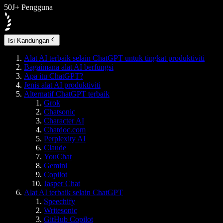
50J+ Pengguna
Isi Kandungan
Alat AI terbaik selain ChatGPT untuk tingkat produktiviti
Bagaimana alat AI berfungsi
Apa itu ChatGPT?
Jenis alat AI produktiviti
Alternatif ChatGPT terbaik
Grok
Chatsonic
Character AI
Chatdoc.com
Perplexity AI
Claude
YouChat
Gemini
Copilot
Jasper Chat
Alat AI terbaik selain ChatGPT
Speechify
Writesonic
GitHub Copilot