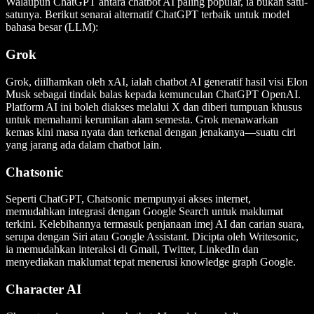
Walaupun ChatGPT antara chatbot AI paling popular, ia bukan satu-
satunya. Berikut senarai alternatif ChatGPT terbaik untuk model
bahasa besar (LLM):
Grok
Grok, diilhamkan oleh xAI, ialah chatbot AI generatif hasil visi Elon
Musk sebagai tindak balas kepada kemunculan ChatGPT OpenAI.
Platform AI ini boleh diakses melalui X dan diberi tumpuan khusus
untuk memahami kerumitan alam semesta. Grok menawarkan
kemas kini masa nyata dan terkenal dengan jenakanya—suatu ciri
yang jarang ada dalam chatbot lain.
Chatsonic
Seperti ChatGPT, Chatsonic mempunyai akses internet,
memudahkan integrasi dengan Google Search untuk maklumat
terkini. Kelebihannya termasuk penjanaan imej AI dan carian suara,
serupa dengan Siri atau Google Assistant. Dicipta oleh Writesonic,
ia memudahkan interaksi di Gmail, Twitter, LinkedIn dan
menyediakan maklumat tepat menerusi knowledge graph Google.
Character AI