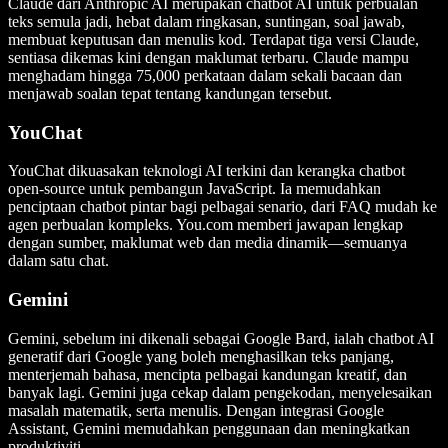
Claude dari Anthropic AI merupakan chatbot AI untuk perbualan
teks semula jadi, hebat dalam ringkasan, suntingan, soal jawab,
membuat keputusan dan menulis kod. Terdapat tiga versi Claude,
sentiasa dikemas kini dengan maklumat terbaru. Claude mampu
menghadam hingga 75,000 perkataan dalam sekali bacaan dan
menjawab soalan tepat tentang kandungan tersebut.
YouChat
YouChat dikuasakan teknologi AI terkini dan kerangka chatbot
open-source untuk pembangun JavaScript. Ia memudahkan
penciptaan chatbot pintar bagi pelbagai senario, dari FAQ mudah ke
agen perbualan kompleks. You.com memberi jawapan lengkap
dengan sumber, maklumat web dan media dinamik—semuanya
dalam satu chat.
Gemini
Gemini, sebelum ini dikenali sebagai Google Bard, ialah chatbot AI
generatif dari Google yang boleh menghasilkan teks panjang,
menterjemah bahasa, mencipta pelbagai kandungan kreatif, dan
banyak lagi. Gemini juga cekap dalam pengekodan, menyelesaikan
masalah matematik, serta menulis. Dengan integrasi Google
Assistant, Gemini memudahkan penggunaan dan meningkatkan
produktiviti.