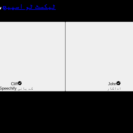
ٹیکسٹ ٹو اسپیچ
،
Cliff
John
اداکار
Speechify کے بانی