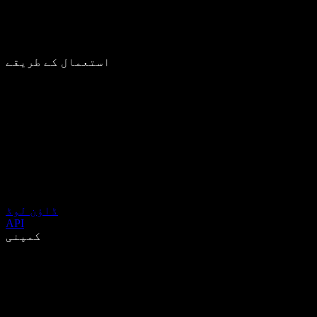
استعمال کے طریقے
ڈاؤن لوڈ
API
کمپنی