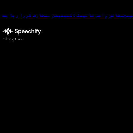
پیچیفائی وائس ٹائپنگ ڈکٹیٹیشن متعارف کروا رہا ہے
وائس ٹائپنگ کے ساتھ 5 گنا تیزی سے لکھیں
مصنوعات
مزید جانیں