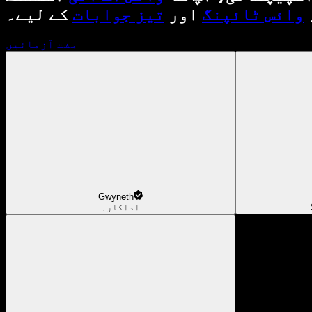
وائس ٹائپنگ
اور
تیز جوابات
کے لیے۔
مفت آزمائیں
Gwyneth
اداکارہ