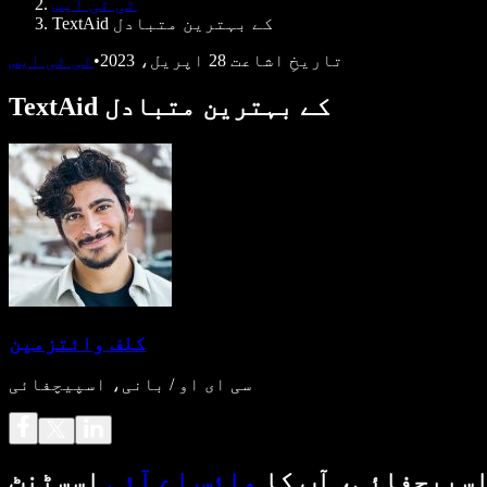
ٹی ٹی ایس
TextAid کے بہترین متبادل
تاریخِ اشاعت
28 اپریل، 2023
•
ٹی ٹی ایس
TextAid کے بہترین متبادل
کلف وائتزمین
سی ای او / بانی، اسپیچفائی
سپیچفائی، آپ کا
وائس اے آئی
اسسٹنٹ