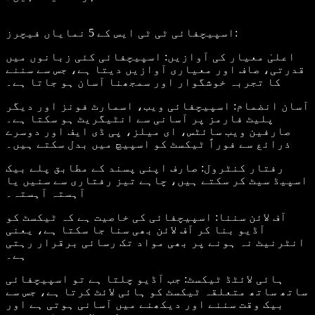
:
اسپیچفائی ٹی ٹی ایس کے 5 نمایاں فیچرز
اعلیٰ معیار کی آوازیں
: اسپیچفائی کئی زبانوں میں
قدرتی، صاف اور معیاری آوازیں دیتا ہے، جس سے سننے
کا تجربہ خوشگوار اور سمجھنا آسان ہو جاتا ہے۔
آسان انضمام
: اسپیچفائی ویب، اسمارٹ فونز اور دیگر
پلیٹ فارمز پر آسانی سے انٹیگریٹ ہو سکتا ہے۔
صارفین ویب سائٹس، ای میلز، پی ڈی ایف اور دوسرے
ذرائع سے فوراً ٹیکسٹ کو اسپیچ میں بدل سکتے ہیں۔
رفتار کنٹرول
: صارف اپنی پسند کے مطابق پلے بیک
اسپیڈ سیٹ کر سکتے ہیں، چاہے تیز رفتاری سے سنیں یا
آہستہ آہستہ۔
آف لائن سننا
: اسپیچفائی کی خاصیت ہے کہ ٹیکسٹ کو
آڈیو بنا کر آف لائن بھی سنا جا سکتا ہے، یعنی
انٹرنیٹ نہ ہونے پر بھی مواد تک رسائی برقرار رہتی
ہے۔
ہائی لائٹڈ ٹیکسٹ
: جب آڈیو چلتا ہے تو اسپیچفائی
ساتھ ساتھ متعلقہ ٹیکسٹ کو ہائی لائٹ کرتا ہے، جس سے
بیک وقت سننے اور دیکھنے میں آسانی ہوتی ہے اور