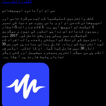
کلف وائتزمین
سی ای او / بانی، اسپیچفائی
کلف وائتزمین ڈسلیکسیا کے لیے سرگرم حامی اور
اسپیچفائی کے سی ای او و بانی ہیں، جو دنیا کی نمبر
1 ٹیکسٹ ٹو اسپیچ ایپ ہے۔ 1 لاکھ سے زائد 5-اسٹار
ریویوز کے ساتھ اس نے ایپ اسٹور کی نیوز و میگزین
کیٹیگری میں پہلی پوزیشن حاصل کی۔ 2017 میں
وائتزمین کو لرننگ ڈس ایبلٹی رکھنے والے افراد کے
لیے انٹرنیٹ کو زیادہ قابلِ رسائی بنانے پر فوربس 30
انڈر 30 میں شامل کیا گیا۔ ان کا تذکرہ ایڈسرج،
انک، پی سی میگ، انٹرپرینیئر، میشیبل اور کئی دیگر
نمایاں پلیٹ فارمز پر آ چکا ہے۔