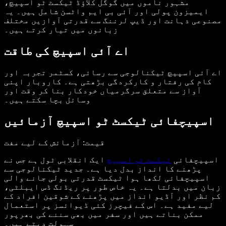
مشہور ناموں میں گوگل کلاؤڈ ٹیکسٹ ٹو اسپیچ،
ایمیزون پولی اور آئی بی ایم واٹسن شامل ہیں۔ یہ
مصنوعی ذہانت اور ڈیپ لرننگ سے قدرتی آوازیں مختلف
زبانوں میں تیار کرتے ہیں۔
اے آئی اسپیچ کی طاقت
اے آئی اسپیچ ٹیکنالوجی سے رسائی، کسٹمر تجربہ اور
کام کی رفتار و کارکردگی بڑھتی ہے۔ کاروبار اپنی
آواز سے متعلق سرگرمیاں خودکار بنا کر وقت اور
وسائل بچا سکتے ہیں۔
اسپیچفائی ٹیکسٹ ٹو اسپیچ آزمائیں
قیمت
: آزمائش کے لیے مفت
اسپیچفائی
ٹیکسٹ ٹو اسپیچ
ایک انقلابی ٹول ہے جس نے
پڑھنے کا انداز بدل دیا ہے۔ جدید ٹیکنالوجی سے
اسپیچفائی لکھا ہوا ٹیکسٹ قدرتی بولی جانے والی
زبان میں بدلتا ہے۔ یہ خاص طور پر ریڈنگ ڈس ایبلٹی،
کم نظر اور آڈیو انداز میں پڑھنے کے شوقین افراد کے
لیے مفید ہے۔ اس کے فیچرز کئی ڈیوائسز پر استعمال
ممکن بناتے ہیں اور سفر میں بھی سننے کی بھرپور
سہولت دیتے ہیں۔