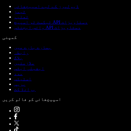
ڈیولپرز کے لیے اسپیچفائی
ٹیمز
تعلیم
ٹیکسٹ ٹو اسپیچ API دستاویزات
وائس ایجنٹس API دستاویزات
کمپنی
ہمارے بارے میں
رابطہ
بلاگ
ملازمتیں
ایفیلی ایٹس
مدد
اسٹیٹس
پریس
برانڈ کٹ
اسپیچفائی کو فالو کریں