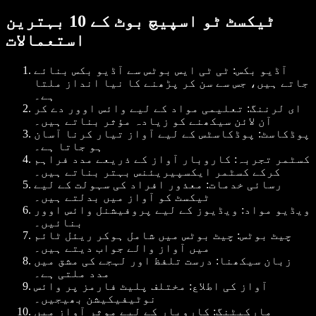
ٹیکسٹ ٹو اسپیچ بوٹ کے 10 بہترین
استعمالات
آڈیو بکس: ٹی ٹی ایس بوٹس سے آڈیو بکس بنائے
جاتے ہیں، جس سے سن کر پڑھنے کا نیا انداز ملتا
ہے۔
ای لرننگ: تعلیمی مواد کے لیے وائس اوور دے کر
آن لائن سیکھنے کو زیادہ مؤثر بناتے ہیں۔
پوڈکاسٹ: پوڈکاسٹس کے لیے آواز تیار کرنا آسان
ہو جاتا ہے۔
کسٹمر تجربہ: کاروبار آواز کے ذریعے مدد فراہم
کرکے کسٹمر ایکسپیریئنس بہتر بناتے ہیں۔
رسائی خدمات: معذور افراد کی سہولت کے لیے
ٹیکسٹ کو آواز میں بدلتے ہیں۔
ویڈیو مواد: ویڈیوز کے لیے پروفیشنل وائس اوور
بنائیں۔
چیٹ بوٹس: چیٹ بوٹس میں شامل ہوکر ریئل ٹائم
میں آواز والے جواب دیتے ہیں۔
زبان سیکھنا: درست تلفظ اور لہجے کی مشق میں
مدد ملتی ہے۔
آواز کی اطلاع: مختلف پلیٹ فارمز پر وائس
نوٹیفیکیشن بھیجیں۔
مارکیٹنگ: کاروبار کے لیے موثر آواز میں