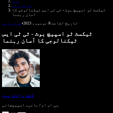
ہوم
ڈویلپرز کے لیے Speechify
ٹی ٹی ایس
ٹیکسٹ ٹو اسپیچ بوٹ - ٹی ٹی ایس ٹیکنالوجی کا
آسان رہنما
تاریخِ اشاعت
8 نومبر، 2023
•
ٹی ٹی ایس
ٹیکسٹ ٹو اسپیچ بوٹ - ٹی ٹی ایس
ٹیکنالوجی کا آسان رہنما
کلف وائتزمین
سی ای او / بانی، اسپیچفائی