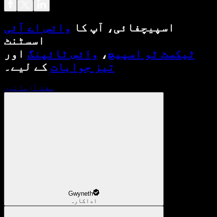
اسپیچفائی، آپ کا
وائس اے آئی
اسسٹنٹ
ٹیکسٹ ٹو اسپیچ
،
وائس ٹائپنگ
اور
تیز جوابات
کے لیے۔
مفت آزمائیں
Gwyneth
اداکارہ