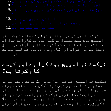
چیٹ بوٹس اور ٹیکسٹ ٹو اسپیچ کی ہم آہنگی
اچھا ٹیکسٹ ٹو اسپیچ بوٹ کیسا ہونا چاہیے؟
کون سا اے آئی ٹول ٹیکسٹ کو اسپیچ میں بدلتا
ہے؟
اے آئی اسپیچ کی طاقت
اسپیچفائی ٹیکسٹ ٹو اسپیچ آزمائیں
اکثر پوچھے گئے سوالات
ٹیکنالوجی کی تیز رفتار ترقی کے ساتھ ٹیکسٹ ٹو
اسپیچ بوٹ بہت مقبول ہو گیا ہے۔ یہ کارآمد ٹول آپ
کے لکھے ہوئے الفاظ کو آڈیو فائل یا آواز میں بدل
دیتا ہے جو افراد اور کاروبار دونوں کے لیے نہایت
مفید ہے۔
ٹیکسٹ ٹو اسپیچ بوٹ کیا ہے اور کیسے
کام کرتا ہے؟
ٹیکسٹ ٹو اسپیچ (ٹی ٹی ایس) بوٹ ایک سافٹ ویئر ہے جو
مصنوعی ذہانت اور ڈیپ لرننگ کی مدد سے لکھے ہوئے
جملوں کو بولی جانے والی آواز میں بدل دیتا ہے۔ ٹی
ٹی ایس ٹیکنالوجی ٹیکسٹ کو پراسیس کرکے وائس
جنریٹرز کے ذریعے قدرتی آوازیں مختلف زبانوں مثلاً
انگریزی، ہسپانوی، فرانسیسی وغیرہ میں تیار کرتی
ہے۔