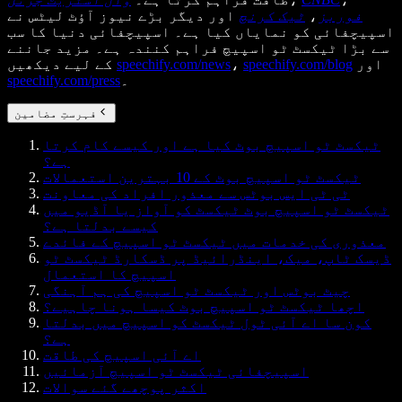
فوربز
،
ٹیک کرنچ
اور دیگر بڑے نیوز آؤٹ لیٹس نے
اسپیچفائی کو نمایاں کیا ہے۔ اسپیچفائی دنیا کا سب
سے بڑا ٹیکسٹ ٹو اسپیچ فراہم کنندہ ہے۔ مزید جاننے
اور
speechify.com/blog
،
speechify.com/news
کے لیے دیکھیں
۔
speechify.com/press
فہرستِ مضامین
ٹیکسٹ ٹو اسپیچ بوٹ کیا ہے اور کیسے کام کرتا
ہے؟
ٹیکسٹ ٹو اسپیچ بوٹ کے 10 بہترین استعمالات
ٹی ٹی ایس بوٹس سے معذور افراد کی معاونت
ٹیکسٹ ٹو اسپیچ بوٹ ٹیکسٹ کو آواز یا آڈیو میں
کیسے بدلتا ہے؟
معذوری کی خدمات میں ٹیکسٹ ٹو اسپیچ کے فائدے
ڈیسک ٹاپ، میک، اینڈرائیڈ پر ڈسکارڈ ٹیکسٹ ٹو
اسپیچ کا استعمال
چیٹ بوٹس اور ٹیکسٹ ٹو اسپیچ کی ہم آہنگی
اچھا ٹیکسٹ ٹو اسپیچ بوٹ کیسا ہونا چاہیے؟
کون سا اے آئی ٹول ٹیکسٹ کو اسپیچ میں بدلتا
ہے؟
اے آئی اسپیچ کی طاقت
اسپیچفائی ٹیکسٹ ٹو اسپیچ آزمائیں
اکثر پوچھے گئے سوالات