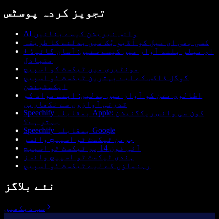
تجویز کردہ پوسٹس
AI وائس نیریشن کیسے بنائیں
کسی بھی ای میل کو آڈیو بُک میں بدلنے کا طریقہ
ای میلز بلند آواز میں کیسے سنیں: آسان گائیڈ +
متبادل
مونٹیری میں ٹیکسٹ کو اسپیچ
گوگل ڈاکس کے لیے بہترین ٹیکسٹ ٹو اسپیچ
ایکسٹینشن
اطالوی متن کو آواز میں بدلیں: اپنے مواد کو
قدرتی آوازوں سے نکھاریں
Speechify بمقابلہ Apple: کون سی وائس ریکگنیشن
بہتر ہے؟
Speechify بمقابلہ Google
جرمن ٹیکسٹ ٹو اسپیچ وائسز
آئی فون 14 پر ٹیکسٹ ٹو اسپیچ
ہندی ٹیکسٹ ٹو اسپیچ وائسز
رہنماؤں کے لیے ٹیکسٹ ٹو اسپیچ
نئے بلاگز
سب دیکھیں