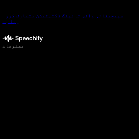
اسپیچیفائی وائس ٹائپنگ ڈکٹیٹیشن متعارف کروا
رہا ہے
وائس ٹائپنگ کے ساتھ 5 گنا تیزی سے لکھیں
مصنوعات
مزید جانیں