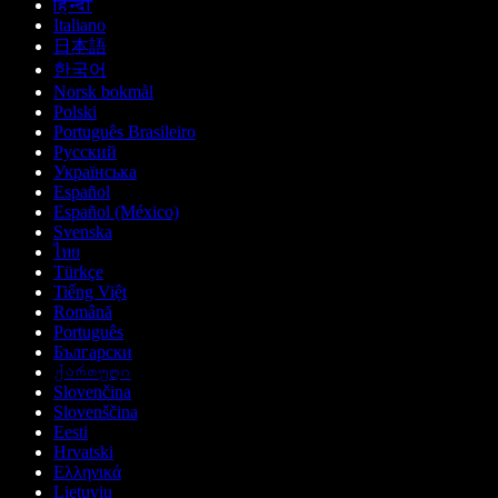
हिन्दी
Italiano
日本語
한국어
Norsk bokmål
Polski
Português Brasileiro
Русский
Українська
Español
Español (México)
Svenska
ไทย
Türkçe
Tiếng Việt
Română
Português
Български
ქართული
Slovenčina
Slovenščina
Eesti
Hrvatski
Ελληνικά
Lietuvių