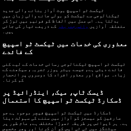
ٹیکسٹ ٹو اسپیچ بوٹ آواز بنانے والی جدید
ٹیکنالوجی سے ٹیکسٹ کو بولی جانے والی زبان میں
بدلتا ہے۔ اس عمل میں الفاظ کو فونیم میں توڑ کر
متعلقہ آوازیں
وائس جنریٹر
کے ذریعے تیار کی جاتی
ہیں۔
معذوری کی خدمات میں ٹیکسٹ ٹو اسپیچ
کے فائدے
ٹیکسٹ ٹو اسپیچ ٹیکنالوجی رسائی خدمات کے لیے کئی
فائدے دیتی ہے، جیسے بہتر یوزر تجربہ، سیکھنے کے
زیادہ مواقع اور معذور افراد کا دوسروں پر انحصار
کم کرنا۔
ڈیسک ٹاپ، میک، اینڈرائیڈ پر
ڈسکارڈ ٹیکسٹ ٹو اسپیچ کا استعمال
ڈسکارڈ میں ٹیکسٹ ٹو اسپیچ فیچر موجود ہے جو
صارفین کو میسجز کو آواز میں سننے کی سہولت دیتا
ہے۔ ہر ڈیوائس پر طریقہ تھوڑا مختلف ہے، عام طور پر
سیٹنگز میں ٹی ٹی ایس کو آن کرنا اور پھر مخصوص