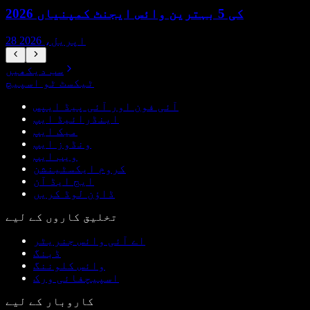
2026 کی 5 بہترین وائس ایجنٹ کمپنیاں
28 اپریل، 2026
سب دیکھیں
ٹیکسٹ ٹو اسپیچ
آئی فون اور آئی پیڈ ایپس
اینڈرائیڈ ایپ
میک ایپ
ونڈوز ایپ
ویب ایپ
کروم ایکسٹینشن
ایج ایڈ آن
ڈاؤن لوڈ کریں
تخلیق کاروں کے لیے
اے آئی وائس جنریٹر
ڈبنگ
وائس کلوننگ
اسپیچفائی ورک
کاروبار کے لیے