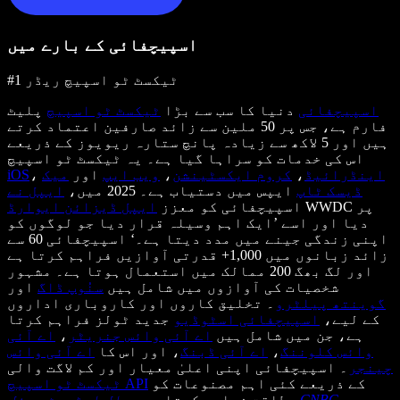
اسپیچفائی کے بارے میں
#1 ٹیکسٹ ٹو اسپیچ ریڈر
اسپیچفائی
دنیا کا سب سے بڑا
ٹیکسٹ ٹو اسپیچ
پلیٹ
فارم ہے، جس پر 50 ملین سے زائد صارفین اعتماد کرتے
ہیں اور 5 لاکھ سے زیادہ پانچ ستارہ ریویوز کے ذریعے
اس کی خدمات کو سراہا گیا ہے۔ یہ ٹیکسٹ ٹو اسپیچ
اینڈرائیڈ
،
کروم ایکسٹینشن
،
ویب ایپ
اور
میک
،
iOS
ڈیسک ٹاپ
ایپس میں دستیاب ہے۔ 2025 میں،
ایپل نے
WWDC پر
اسپیچفائی کو معزز
ایپل ڈیزائن ایوارڈ
دیا اور اسے ’ایک اہم وسیلہ قرار دیا جو لوگوں کو
اپنی زندگی جینے میں مدد دیتا ہے۔‘ اسپیچفائی 60 سے
زائد زبانوں میں 1,000+ قدرتی آوازیں فراہم کرتا ہے
اور لگ بھگ 200 ممالک میں استعمال ہوتا ہے۔ مشہور
شخصیات کی آوازوں میں شامل ہیں
سنُوپ ڈاگ
اور
گوینتھ پیلٹرو
۔ تخلیق کاروں اور کاروباری اداروں
کے لیے،
اسپیچفائی اسٹوڈیو
جدید ٹولز فراہم کرتا
ہے، جن میں شامل ہیں
اے آئی وائس جنریٹر
،
اے آئی
وائس کلوننگ
،
اے آئی ڈبنگ
، اور اس کا
اے آئی وائس
چینجر
۔ اسپیچفائی اپنی اعلیٰ معیار اور کم لاگت والی
کے ذریعے کئی اہم مصنوعات کو
ٹیکسٹ ٹو اسپیچ API
،
CNBC
،
طاقت فراہم کرتا ہے۔
وال اسٹریٹ جرنل