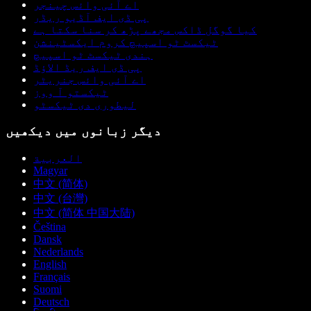
اے آئی وائس چینجر
پی ڈی ایف آڈیو ریڈر
کیا گوگل ڈاکس مجھے پڑھ کر سنا سکتا ہے
ٹیکسٹ ٹو اسپیچ کروم ایکسٹینشن
ہندی ٹیکسٹ ٹو اسپیچ
پی ڈی ایف ریڈ الاؤڈ
اے آئی وائس جنریٹر
ٹیکستو آ ووز
لیطوری دی ٹیکسٹو
دیگر زبانوں میں دیکھیں
العربية
Magyar
中文 (简体)
中文 (台灣)
中文 (简体 中国大陆)
Čeština
Dansk
Nederlands
English
Français
Suomi
Deutsch