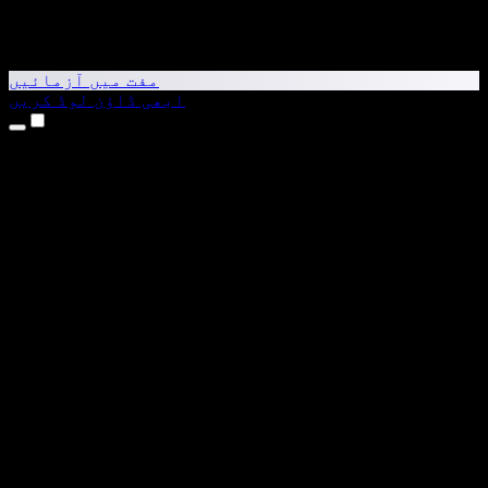
مفت میں آزمائیں
ابھی ڈاؤن لوڈ کریں
مصنوعات
متن کو آواز میں بدلیں
iPhone اور iPad ایپس
Android ایپ
Chrome ایکسٹینشن
Edge ایکسٹینشن
ویب ایپ
Mac ایپ