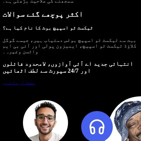
سمجھنے کی صلاحیت بڑھتی ہے۔
اکثر پوچھے گئے سوالات
ٹیکسٹ ٹو اسپیچ بوٹ کا نام کیا ہے؟
بہت سے ٹیکسٹ ٹو اسپیچ بوٹس دستیاب ہیں، جیسے گوگل
کلاؤڈ ٹیکسٹ ٹو اسپیچ، ایمیزون پولی اور آئی بی ایم
واٹسن وغیرہ۔
انتہائی جدید اے آئی آوازوں، لامحدود فائلوں
اور 24/7 سپورٹ سے لطف اٹھائیں
مفت آزمائیں