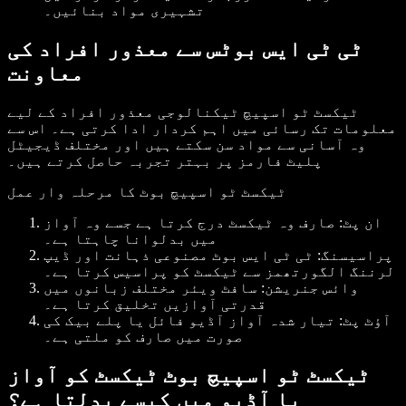
تشہیری مواد بنائیں۔
ٹی ٹی ایس بوٹس سے معذور افراد کی
معاونت
ٹیکسٹ ٹو اسپیچ ٹیکنالوجی معذور افراد کے لیے
معلومات تک رسائی میں اہم کردار ادا کرتی ہے۔ اس سے
وہ آسانی سے مواد سن سکتے ہیں اور مختلف ڈیجیٹل
پلیٹ فارمز پر بہتر تجربہ حاصل کرتے ہیں۔
ٹیکسٹ ٹو اسپیچ بوٹ کا مرحلہ وار عمل
ان پٹ: صارف وہ ٹیکسٹ درج کرتا ہے جسے وہ آواز
میں بدلوانا چاہتا ہے۔
پراسیسنگ: ٹی ٹی ایس بوٹ مصنوعی ذہانت اور ڈیپ
لرننگ الگورتھمز سے ٹیکسٹ کو پراسیس کرتا ہے۔
وائس جنریشن: سافٹ ویئر مختلف زبانوں میں
قدرتی آوازیں تخلیق کرتا ہے۔
آؤٹ پٹ: تیار شدہ آواز آڈیو فائل یا پلے بیک کی
صورت میں صارف کو ملتی ہے۔
ٹیکسٹ ٹو اسپیچ بوٹ ٹیکسٹ کو آواز
یا آڈیو میں کیسے بدلتا ہے؟