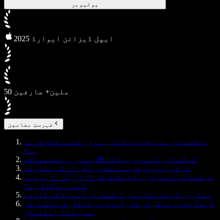
یوٹیوبر
2025 ایپل ڈیزائن ایوارڈ
50 ملین+ صارفین
فہرستِ مضامین
ٹیکسٹ ٹو اسپیچ بوٹ کیا ہے اور کیسے کام کرتا
ہے؟
ٹیکسٹ ٹو اسپیچ بوٹ کے 10 بہترین استعمالات
ٹی ٹی ایس بوٹس سے معذور افراد کی معاونت
ٹیکسٹ ٹو اسپیچ بوٹ ٹیکسٹ کو آواز یا آڈیو میں
کیسے بدلتا ہے؟
معذوری کی خدمات میں ٹیکسٹ ٹو اسپیچ کے فائدے
ڈیسک ٹاپ، میک، اینڈرائیڈ پر ڈسکارڈ ٹیکسٹ ٹو
اسپیچ کا استعمال