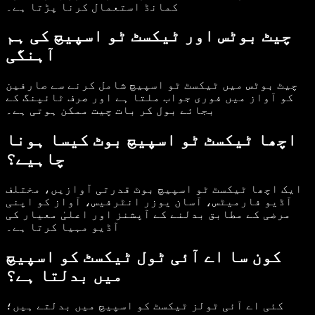
کمانڈ استعمال کرنا پڑتا ہے۔
چیٹ بوٹس اور ٹیکسٹ ٹو اسپیچ کی ہم
آہنگی
چیٹ بوٹس میں ٹیکسٹ ٹو اسپیچ شامل کرنے سے صارفین
کو آواز میں فوری جواب ملتا ہے اور صرف ٹائپنگ کے
بجائے بول کر بات چیت ممکن ہوتی ہے۔
اچھا ٹیکسٹ ٹو اسپیچ بوٹ کیسا ہونا
چاہیے؟
ایک اچھا ٹیکسٹ ٹو اسپیچ بوٹ قدرتی آوازیں، مختلف
آڈیو فارمیٹس، آسان یوزر انٹرفیس، آواز کو اپنی
مرضی کے مطابق بدلنے کے آپشنز اور اعلیٰ معیار کی
آڈیو مہیا کرتا ہے۔
کون سا اے آئی ٹول ٹیکسٹ کو اسپیچ
میں بدلتا ہے؟
کئی اے آئی ٹولز ٹیکسٹ کو اسپیچ میں بدلتے ہیں؛