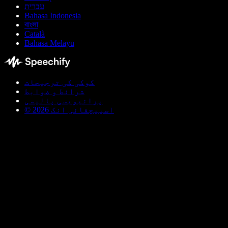
עברית
Bahasa Indonesia
বাংলা
Català
Bahasa Melayu
کوکی کی ترجیحات
شرائط و ضوابط
پرائیویسی پالیسی
© اسپیچفائی انک 2026