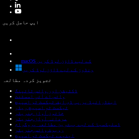
ایپ حاصل کریں
macOS کے لیے ڈاؤن لوڈ کریں
ونڈوز کے لیے ڈاؤن لوڈ کریں
تجویز کردہ مطالعہ
ڈکٹیشن اور وائس ٹائپنگ
وائس اے آئی اسسٹنٹ
اینڈرائیڈ پر پی ڈی ایف ٹیکسٹ ٹو اسپیچ
ٹیکسٹ ٹو اسپیچ ریڈر
خاتون آواز جنریٹر
مردانہ آواز جنریٹر
ڈسلیکسیا کے لیے بہترین مطالعہ پروگرام
روبوٹ وائس جنریٹر
اینیمے ٹیکسٹ ٹو اسپیچ