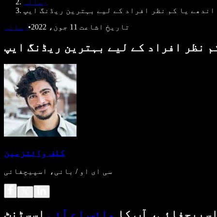
رسائی
اندھے یا کم نظر افراد کے لیے بہترین ریڈنگ ایپ
تاریخِ اشاعت
11 جون، 2022
•
رسائی
م نظر افراد کے لیے بہترین ریڈنگ ایپ
کلف وائتزمین
سی ای او / بانی، اسپیچفائی
سپیچفائی، آپ کا
وائس اے آئی
اسسٹنٹ