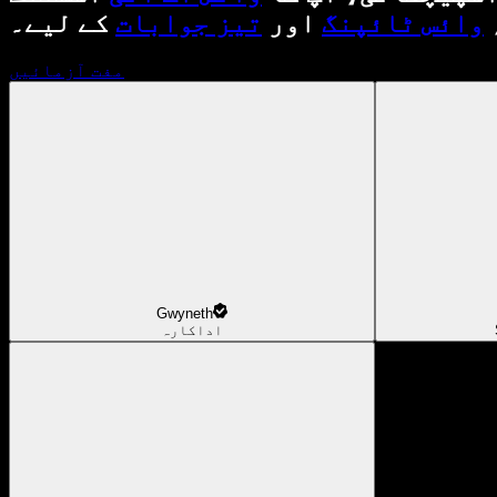
وائس ٹائپنگ
اور
تیز جوابات
کے لیے۔
مفت آزمائیں
Gwyneth
اداکارہ