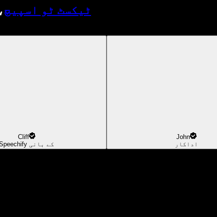
ٹیکسٹ ٹو اسپیچ
،
Cliff
John
اداکار
Speechify کے بانی