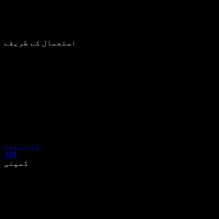
استعمال کے طریقے
ڈاؤن لوڈ
API
کمپنی