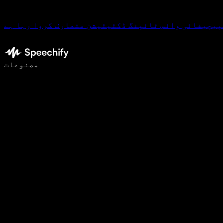
پیچیفائی وائس ٹائپنگ ڈکٹیٹیشن متعارف کروا رہا ہے
وائس ٹائپنگ کے ساتھ 5 گنا تیزی سے لکھیں
مصنوعات
مزید جانیں