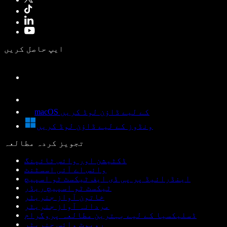
ایپ حاصل کریں
macOS کے لیے ڈاؤن لوڈ کریں
ونڈوز کے لیے ڈاؤن لوڈ کریں
تجویز کردہ مطالعہ
ڈکٹیشن اور وائس ٹائپنگ
وائس اے آئی اسسٹنٹ
اینڈرائیڈ پر پی ڈی ایف ٹیکسٹ ٹو اسپیچ
ٹیکسٹ ٹو اسپیچ ریڈر
خاتون آواز جنریٹر
مردانہ آواز جنریٹر
ڈسلیکسیا کے لیے بہترین مطالعہ پروگرام
روبوٹ وائس جنریٹر