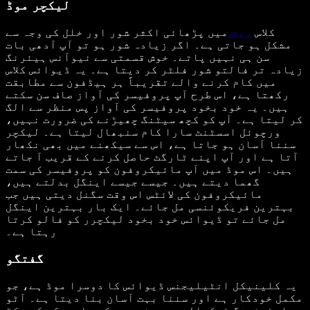
لیکچر موڈ
کلاس
روم
میں پڑھائی اکثر شور اور خلل کی وجہ سے
مشکل ہو جاتی ہے۔ اگر زیادہ شور ہو تو آپ آدھی بات
سن ہی نہیں پاتے۔ خوش قسمتی سے نیوآنس ہیئرنگ
زیادہ تر فالتو شور فلٹر کر دیتا ہے۔ یہ ڈیوائس کلاس
میں کام کرنے والے تقریباً ہر ہیڈفون سے مطابقت
رکھتا ہے، اس طرح آپ پروفیسر کی آواز صاف سن سکتے
ہیں۔ یہ خود بخود پروفیسر کی آواز پس منظر سے الگ
کر لیتا ہے۔ آپ کو کچھ سیٹنگ چھیڑنے کی ضرورت نہیں،
ورچوئل اسسٹنٹ سارا کام سنبھال لیتا ہے۔ لیکچر
سننا آسان ہو جاتا ہے، اس سے سیکھنے میں بھی نکھار
آتا ہے اور آپ اپنے ٹارگٹ حاصل کرنے کے قریب آ جاتے
ہیں۔ اس موڈ میں آپ مائیکروفون کو پروفیسر کی سمت
گھما دیتے ہیں۔ جیسے جیسے اینگل بدلتے ہیں،
مائیکروفون کی لائٹس اس وقت سگنل دیتی ہیں جب
بہترین فریکوئنسی مل جائے۔ ایک بار بہترین اینگل
مل جائے تو ڈیوائس خود بخود لیکچرر کو فالو کرتا
رہتا ہے۔
گفتگو
یہ کلینیکل انٹیلیجنس ڈیوائس کا دوسرا موڈ ہے، جو
مکمل خودکار ہے اور سننا بہت آسان بنا دیتا ہے۔ آٹو