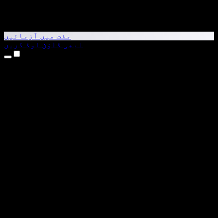
مفت میں آزمائیں
ابھی ڈاؤن لوڈ کریں
مصنوعات
متن کو آواز میں بدلیں
iPhone اور iPad ایپس
Android ایپ
Chrome ایکسٹینشن
Edge ایکسٹینشن
ویب ایپ
Mac ایپ