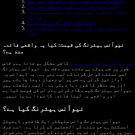
سننے کے لیے بہترین ڈیوائس کون سی ہے؟
کیا ہیئرنگ ایڈ واقعی فائدہ مند ہے؟
اوور دی کاؤنٹر ہیئرنگ ایڈ کیسے منتخب
کریں؟
ہیئرنگ ایڈ کی قیمت کیا ہے؟
کیا ہیئرنگ ایڈز انشورنس میں شامل ہوتے
ہیں؟
نیوآنس ہیئرنگ کی قیمت: کیا یہ واقعی فائدہ
مند ہے؟
شور والے ماحول میں سننا
کافی مشکل ہو جاتا ہے، خاص
طور پر جب پہلے ہی سننے میں دقت ہو۔ نیوآنس ہیئرنگ
اسی مسئلے کو حل کرنے کے لیے بنی ہے۔ یہ ڈیوائس وہ
آواز تیز کرتی ہے جس پر آپ دھیان دینا چاہتے ہیں
اور پس منظر کا شور دبا دیتی ہے۔ آئیے دیکھتے ہیں
نیوآنس ہیئرنگ کیسے کام کرتی ہے، اس کی قیمت کیا ہے
اور واقعی یہ لینا فائدہ کا سودا ہے یا نہیں۔
نیوآنس ہیئرنگ کیا ہے؟
نیوآنس ہیئرنگ وائس سلیکٹر ایک طاقتور ڈیجیٹل
اسسٹنٹ ہے جو سننے کی الجھنیں کم کرتا ہے۔ اسے صرف
میز پر رکھیں اور جدید بلوٹوتھ کم لیٹنسی ایئرفونز