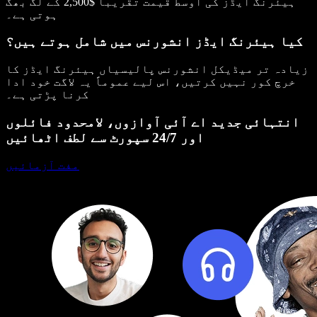
ہیئرنگ ایڈز کی اوسط قیمت تقریباً $2,500 کے لگ بھگ
ہوتی ہے۔
کیا ہیئرنگ ایڈز انشورنس میں شامل ہوتے ہیں؟
زیادہ تر میڈیکل انشورنس پالیسیاں ہیئرنگ ایڈز کا
خرچ کور نہیں کرتیں، اس لیے عموماً یہ لاگت خود ادا
کرنا پڑتی ہے۔
انتہائی جدید اے آئی آوازوں، لامحدود فائلوں
اور 24/7 سپورٹ سے لطف اٹھائیں
مفت آزمائیں