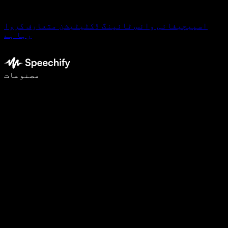
اسپیچیفائی وائس ٹائپنگ ڈکٹیٹیشن متعارف کروا
رہا ہے
وائس ٹائپنگ کے ساتھ 5 گنا تیزی سے لکھیں
مصنوعات
مزید جانیں