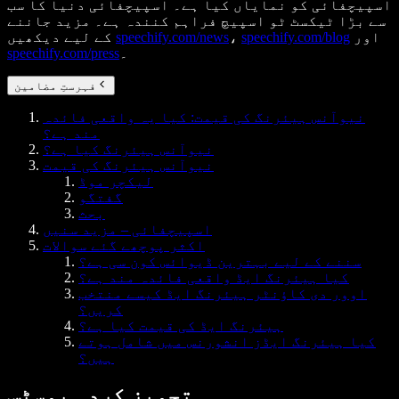
اسپیچفائی کو نمایاں کیا ہے۔ اسپیچفائی دنیا کا سب
سے بڑا ٹیکسٹ ٹو اسپیچ فراہم کنندہ ہے۔ مزید جاننے
اور
speechify.com/blog
،
speechify.com/news
کے لیے دیکھیں
۔
speechify.com/press
فہرستِ مضامین
نیوآنس ہیئرنگ کی قیمت: کیا یہ واقعی فائدہ
مند ہے؟
نیوآنس ہیئرنگ کیا ہے؟
نیوآنس ہیئرنگ کی قیمت
لیکچر موڈ
گفتگو
بحث
اسپیچفائی – مزید سنیں
اکثر پوچھے گئے سوالات
سننے کے لیے بہترین ڈیوائس کون سی ہے؟
کیا ہیئرنگ ایڈ واقعی فائدہ مند ہے؟
اوور دی کاؤنٹر ہیئرنگ ایڈ کیسے منتخب
کریں؟
ہیئرنگ ایڈ کی قیمت کیا ہے؟
کیا ہیئرنگ ایڈز انشورنس میں شامل ہوتے
ہیں؟
تجویز کردہ پوسٹس