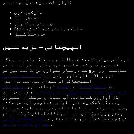
لوازمات بھی شامل ہوتے ہیں:
سلیکون کیس
تحفظی بیگ
ان ایئر ہیڈفونز
سلیکون ایئر ٹپس (تین سائز)
چارجنگ کیبل
اسپیچفائی – مزید سنیں
نیوآنس ہیئرنگ مختلف حالات میں بہت کارآمد ہے، مگر
قیمت ہر کسی کے بجٹ میں نہیں آتی۔ اگر آپ سننے،
سمجھنے اور خرچ کے درمیان متوازن حل چاہتے ہیں تو
(TTS) ایپس۔
ایک اور آپشن ہے –
ٹیکسٹ ٹو اسپیچ
اسپیچفائی اس میدان میں نمایاں ہے،
جو
اینڈرائیڈ
اور
ایپل
ڈیوائسز پر
ہر قسم کا
ڈیجیٹل ٹیکسٹ بلند آواز میں پڑھتا ہے
، وہ بھی ایچ
ڈی آوازوں کے ساتھ۔ آپ لنکڈان پوسٹس، ایمیزون
پروڈکٹ ڈسکرپشنز یا لیکچر نوٹس سب کچھ سن سکتے
ہیں۔ بس مواد اپ لوڈ یا اسکین کریں، باقی کام سافٹ
ویئر پر چھوڑ دیں۔ یہ اہم نکات اجاگر کر کے آپ کو
تیزی سے سیکھنے میں مدد دیتا ہے۔
اسپیچفائی آج ہی
.
مفت آزما کر دیکھیں