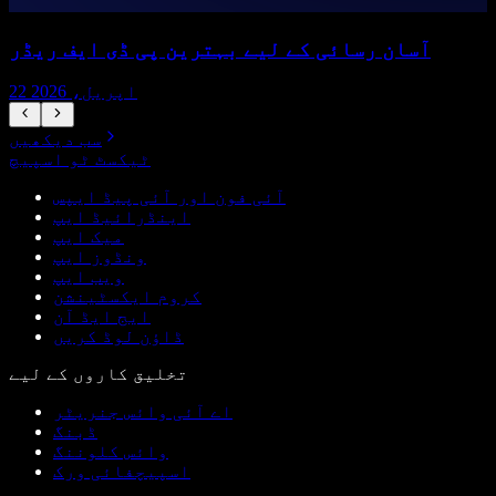
آسان رسائی کے لیے بہترین پی ڈی ایف ریڈر
22 اپریل، 2026
سب دیکھیں
ٹیکسٹ ٹو اسپیچ
آئی فون اور آئی پیڈ ایپس
اینڈرائیڈ ایپ
میک ایپ
ونڈوز ایپ
ویب ایپ
کروم ایکسٹینشن
ایج ایڈ آن
ڈاؤن لوڈ کریں
تخلیق کاروں کے لیے
اے آئی وائس جنریٹر
ڈبنگ
وائس کلوننگ
اسپیچفائی ورک