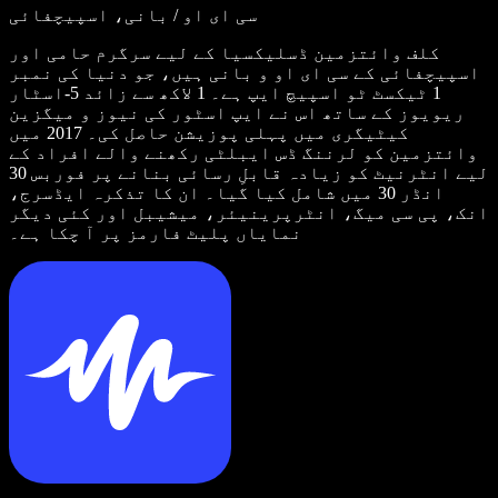
سی ای او / بانی، اسپیچفائی
کلف وائتزمین ڈسلیکسیا کے لیے سرگرم حامی اور
اسپیچفائی کے سی ای او و بانی ہیں، جو دنیا کی نمبر
1 ٹیکسٹ ٹو اسپیچ ایپ ہے۔ 1 لاکھ سے زائد 5-اسٹار
ریویوز کے ساتھ اس نے ایپ اسٹور کی نیوز و میگزین
کیٹیگری میں پہلی پوزیشن حاصل کی۔ 2017 میں
وائتزمین کو لرننگ ڈس ایبلٹی رکھنے والے افراد کے
لیے انٹرنیٹ کو زیادہ قابلِ رسائی بنانے پر فوربس 30
انڈر 30 میں شامل کیا گیا۔ ان کا تذکرہ ایڈسرج،
انک، پی سی میگ، انٹرپرینیئر، میشیبل اور کئی دیگر
نمایاں پلیٹ فارمز پر آ چکا ہے۔