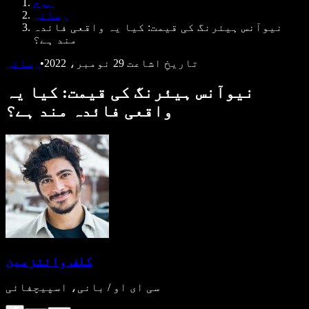
ہوم
ڈویلپرز کے لیے Speechify
رسائی
نیوآنس ہیئرنگ کی قیمت: کیا یہ واقعی فائدہ
مند ہے؟
تاریخِ اشاعت
29 نومبر، 2022
•
رسائی
نیوآنس ہیئرنگ کی قیمت: کیا یہ
واقعی فائدہ مند ہے؟
کلف وائتزمین
سی ای او / بانی، اسپیچفائی