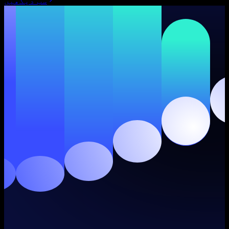
سب دیکھیں