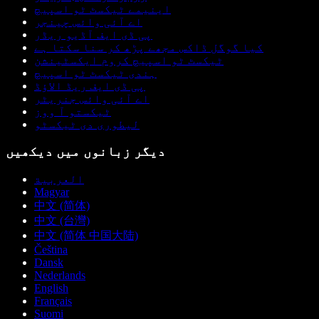
اینیمے ٹیکسٹ ٹو اسپیچ
اے آئی وائس چینجر
پی ڈی ایف آڈیو ریڈر
کیا گوگل ڈاکس مجھے پڑھ کر سنا سکتا ہے
ٹیکسٹ ٹو اسپیچ کروم ایکسٹینشن
ہندی ٹیکسٹ ٹو اسپیچ
پی ڈی ایف ریڈ الاؤڈ
اے آئی وائس جنریٹر
ٹیکستو آ ووز
لیطوری دی ٹیکسٹو
دیگر زبانوں میں دیکھیں
العربية
Magyar
中文 (简体)
中文 (台灣)
中文 (简体 中国大陆)
Čeština
Dansk
Nederlands
English
Français
Suomi