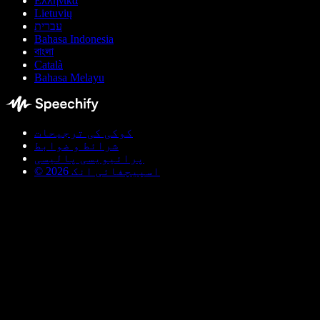
Ελληνικά
Lietuvių
עברית
Bahasa Indonesia
বাংলা
Català
Bahasa Melayu
کوکی کی ترجیحات
شرائط و ضوابط
پرائیویسی پالیسی
© اسپیچفائی انک 2026