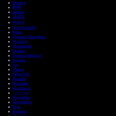
Deutsch
हिन्दी
Italiano
日本語
한국어
Norsk bokmål
Polski
Português Brasileiro
Русский
Українська
Español
Español (México)
Svenska
ไทย
Türkçe
Tiếng Việt
Română
Português
Български
ქართული
Slovenčina
Slovenščina
Eesti
Hrvatski