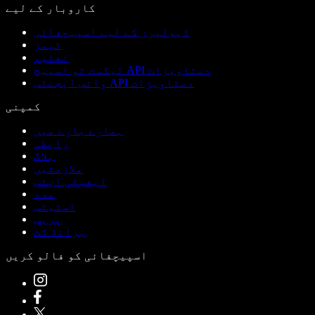
کاروبار کے لیے
ڈیولپرز کے لیے اسپیچفائی
ٹیمز
تعلیم
ٹیکسٹ ٹو اسپیچ API دستاویزات
وائس ایجنٹس API دستاویزات
کمپنی
ہمارے بارے میں
رابطہ
بلاگ
ملازمتیں
ایفیلی ایٹس
مدد
اسٹیٹس
پریس
برانڈ کٹ
اسپیچفائی کو فالو کریں