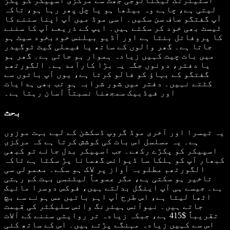
اسٹیئرنگ ٹیکنالوجی جھٹ سے مرکزی اسپیکر کو پکڑ
لیتی ہے، چاہے وہ بیٹھا ہو یا چل پھر رہا ہو، تاکہ
آپ گفتگو صاف سن سکیں۔ اسی موڈ میں آپ اپنا سننے کا
ٹیسٹ بھی خود کر سکتے ہیں۔ ایپ کے ذریعے آپ کا سننے
کا پروفائل بنتا ہے اور آڈیو بیلنس خودبخود سیٹ ہو
جاتا ہے۔ گھر والوں کے ساتھ یا فیملی گیٹ ٹوگیدر
میں بات چیت کہیں زیادہ ہموار ہو جاتی ہے۔ گھر ہو
یا دفتر، دونوں جگہ یہ بڑا کارآمد ہے۔ الگورتھم
گفتگو کے بہاؤ کو فالو کرتا ہے، یوں آپ باتوں سے
کٹتے نہیں۔ دفتر میں شور شرابہ ہو تب بھی ہدایات
اور فیڈبیک سمجھنا نسبتاً آسان رہتا ہے۔
بحث
یہ تیسرا اور آخری موڈ گروپ ڈسکشن کے لیے بہت موزوں
ہے۔ یہ مسلسل اس بات کی کوشش کرتا ہے کہ مرکزی
اسپیکر کو پکڑے رکھے۔ جب اسپیکر بدل جائے تو کبھی
کبھار آپ کو ہلکا سا ڈیوائس گھمانا پڑ سکتا ہے تاکہ
الگورتھم مطلوبہ آواز پر لاک ہو سکے۔ معمولی سی
تاخیر ہو سکتی ہے، مگر عموماً لیٹنسی بہت کم رہتی
ہے۔ جیسے ہی آپ اینگل بدلتے ہیں، فوکس دوسرا مائیک
اٹھا لیتا ہے، اس طرح آپ اہم باتیں مس ہونے سے بچ
جاتے ہیں۔ نیوآنس ہیئرنگ وائس سلیکٹر کی قیمت
تقریباً $415 ہے، جبکہ زیادہ تر روایتی سننے کے آلات
اس سے کہیں زیادہ مہنگے پڑتے ہیں۔ اس کے ساتھ کئی