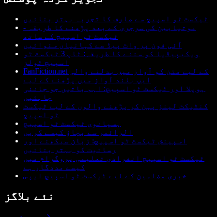
ٹیکسٹ ٹو اسپیچ سے صارف کا تجربہ بہتر بنائیں
موتیابین کی سرجری کے بعد پڑھنے کا طریقہ -
ٹیکسٹ ٹو اسپیچ کے ساتھ
آئی فون پر واٹ پیڈ سے کہانیاں سنوائیں
ویکیپیڈیا کو سننے کا طریقہ: ٹاپ 3 ٹیکسٹ ٹو
اسپیچ ٹولز
FanFiction.net کے لیے متن کو آواز میں بدلنے والی
ایپ بلند آواز میں پڑھنے کے لیے
ہوپلا اور ٹیکسٹ ٹو اسپیچ: اہم باتیں جو جاننی
چاہئیں
کنٹیکٹ لینز پہن کر پڑھنے والوں کے لیے ٹیکسٹ
ٹو اسپیچ
ہسپانوی ٹیکسٹ ٹو اسپیچ
الزائمر سے بچاؤ کیسے کریں
اسپینش ٹیکسٹ ٹو اسپیچ: زبان سیکھنے اور
رسائیت کو بہتر بنائیں
ٹیکسٹ ٹو اسپیچ انفرادی تعلیمی پروگرام میں
کیسے مددگار ہے
خبری مضامین کے لیے ٹیکسٹ ٹو اسپیچ ایپس
نئے بلاگز