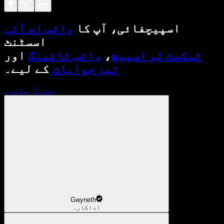
اسپیچفائی، آپ کا
وائس اے آئی
اسسٹنٹ
ٹیکسٹ ٹو اسپیچ
،
وائس ٹائپنگ
اور
تیز جوابات
کے لیے۔
مفت آزمائیں
Gwyneth
اداکارہ