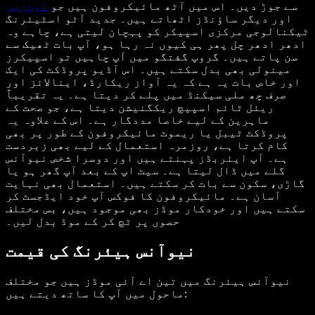
سے جوڑ دیں۔ اس میں آٹھ مائیکروفون ہیں جو
آوازیں
اور دیگر ساؤنڈز اٹھاتے ہیں۔ جدید آٹو اسٹیئرنگ
ٹیکنالوجی مرکزی اسپیکر کو پہچان لیتی ہے، چاہے وہ
ادھر ادھر چل پھر ہی کیوں نہ رہا ہو، آپ بات ٹھیک سے
سن پاتے ہیں۔ گروپ گفتگو میں آپ چاہیں تو اسپیکرز
مینولی بھی بدل سکتے ہیں۔ اس آڈیو پروڈکٹ کی ایک
اور خاص بات یہ ہے کہ یہ آواز ریکارڈ، اینالائز اور
صرف چھ ملی سیکنڈ میں پلے کر دیتا ہے۔ یہ تقریباً
ریئل ٹائم اسپیچ ریکگنیشن دیتا ہے، جو صحت کے
ماہرین کے لیے خاصا مددگار ہے۔ اس کے علاوہ یہ
پروڈکٹ ٹیبل یا ریموٹ مائیکروفون کے طور پر بھی
کام کرتا ہے، روزمرہ استعمال کے لیے بھی زبردست
ہے۔ آپ ایئربڈز پہنتے ہیں اور دوسرا شخص نیوآنس
گلے میں ڈال لیتا ہے۔ سیٹ اپ کے بعد آپ گھر ہو یا
گاڑی، سکون سے بات کر سکتے ہیں۔ استعمال بھی نہایت
آسان ہے۔ مائیکروفون کا فوکس آپ خود ایڈجسٹ کر
سکتے ہیں اور خودکار موڈز بھی موجود ہیں، بس مختلف
حصوں پر ٹچ کر کے موڈ بدل لیں۔
نیوآنس ہیئرنگ کی قیمت
نیوآنس ہیئرنگ میں تین اے آئی موڈز ہیں جو مختلف
ماحول میں آپ کا ساتھ دیتے ہیں: