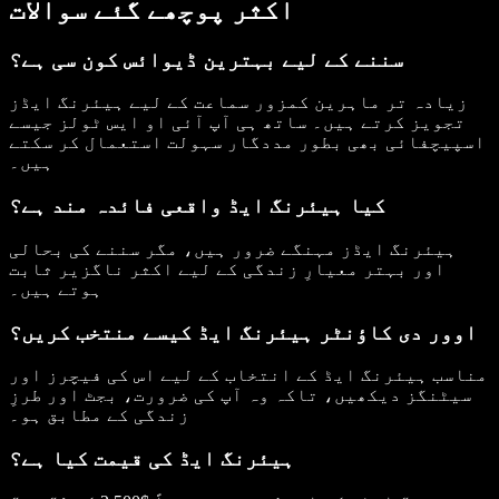
اکثر پوچھے گئے سوالات
سننے کے لیے بہترین ڈیوائس کون سی ہے؟
زیادہ تر ماہرین کمزور سماعت کے لیے ہیئرنگ ایڈز
تجویز کرتے ہیں۔ ساتھ ہی آپ آئی او ایس ٹولز جیسے
اسپیچفائی بھی بطور مددگار سہولت استعمال کر سکتے
ہیں۔
کیا ہیئرنگ ایڈ واقعی فائدہ مند ہے؟
ہیئرنگ ایڈز مہنگے ضرور ہیں، مگر سننے کی بحالی
اور بہتر معیارِ زندگی کے لیے اکثر ناگزیر ثابت
ہوتے ہیں۔
اوور دی کاؤنٹر ہیئرنگ ایڈ کیسے منتخب کریں؟
مناسب ہیئرنگ ایڈ کے انتخاب کے لیے اس کی فیچرز اور
سیٹنگز دیکھیں، تاکہ وہ آپ کی ضرورت، بجٹ اور طرزِ
زندگی کے مطابق ہو۔
ہیئرنگ ایڈ کی قیمت کیا ہے؟