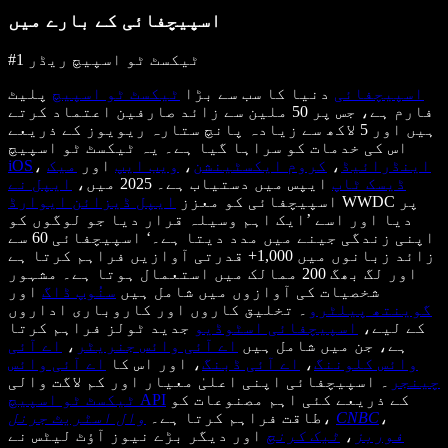
اسپیچفائی کے بارے میں
#1 ٹیکسٹ ٹو اسپیچ ریڈر
اسپیچفائی
دنیا کا سب سے بڑا
ٹیکسٹ ٹو اسپیچ
پلیٹ
فارم ہے، جس پر 50 ملین سے زائد صارفین اعتماد کرتے
ہیں اور 5 لاکھ سے زیادہ پانچ ستارہ ریویوز کے ذریعے
اس کی خدمات کو سراہا گیا ہے۔ یہ ٹیکسٹ ٹو اسپیچ
اینڈرائیڈ
،
کروم ایکسٹینشن
،
ویب ایپ
اور
میک
،
iOS
ڈیسک ٹاپ
ایپس میں دستیاب ہے۔ 2025 میں،
ایپل نے
WWDC پر
اسپیچفائی کو معزز
ایپل ڈیزائن ایوارڈ
دیا اور اسے ’ایک اہم وسیلہ قرار دیا جو لوگوں کو
اپنی زندگی جینے میں مدد دیتا ہے۔‘ اسپیچفائی 60 سے
زائد زبانوں میں 1,000+ قدرتی آوازیں فراہم کرتا ہے
اور لگ بھگ 200 ممالک میں استعمال ہوتا ہے۔ مشہور
شخصیات کی آوازوں میں شامل ہیں
سنُوپ ڈاگ
اور
گوینتھ پیلٹرو
۔ تخلیق کاروں اور کاروباری اداروں
کے لیے،
اسپیچفائی اسٹوڈیو
جدید ٹولز فراہم کرتا
ہے، جن میں شامل ہیں
اے آئی وائس جنریٹر
،
اے آئی
وائس کلوننگ
،
اے آئی ڈبنگ
، اور اس کا
اے آئی وائس
چینجر
۔ اسپیچفائی اپنی اعلیٰ معیار اور کم لاگت والی
کے ذریعے کئی اہم مصنوعات کو
ٹیکسٹ ٹو اسپیچ API
،
CNBC
،
طاقت فراہم کرتا ہے۔
وال اسٹریٹ جرنل
فوربز
،
ٹیک کرنچ
اور دیگر بڑے نیوز آؤٹ لیٹس نے