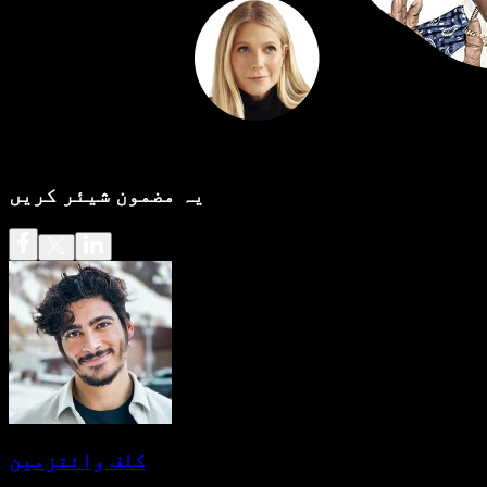
یہ مضمون شیئر کریں
کلف وائتزمین