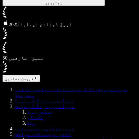
یوٹیوبر
2025 ایپل ڈیزائن ایوارڈ
50 ملین+ صارفین
فہرستِ مضامین
نیوآنس ہیئرنگ کی قیمت: کیا یہ واقعی فائدہ
مند ہے؟
نیوآنس ہیئرنگ کیا ہے؟
نیوآنس ہیئرنگ کی قیمت
لیکچر موڈ
گفتگو
بحث
اسپیچفائی – مزید سنیں
اکثر پوچھے گئے سوالات