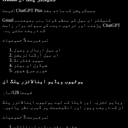
: ChatGPT Plus سبسکرپشن کے ساتھ مفت
قیمت
Gmail کنیکٹر ای میل کو منظم کرتا ہے، بھیجنے،
پڑھنے اور ترتیب دینے کی سہولت براہِ راست ChatGPT
کے ذریعے ملتی ہے۔
:
سرفہرست 5 خصوصیات
ای میل ارسال و وصول
ای میل آرگنائزیشن
سپیم فلٹرنگ
شیڈول ای میلز
فوری سرچ فیچر
یوٹیوب ویڈیو اینالائزر پلگ ان
قیمت
: $12/ماہ
ویڈیو تجزیہ اور ڈیٹا کے لیے یوٹیوب اینالائزر پلگ
ان کے ذریعے ویوز اور انگیجمنٹ پر گہری نظر پائیں۔
:
سرفہرست 5 خصوصیات
حقیقی وقت ویڈیو اینالٹکس