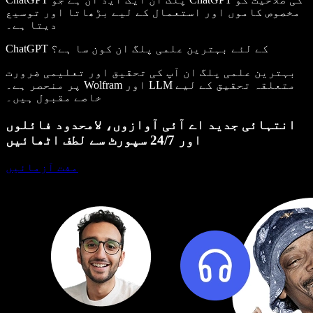
مخصوص کاموں اور استعمال کے لیے بڑھاتا اور توسیع
دیتا ہے۔
ChatGPT کے لئے بہترین علمی پلگ ان کون سا ہے؟
بہترین علمی پلگ ان آپ کی تحقیق اور تعلیمی ضرورت
پر منحصر ہے۔ Wolfram اور LLM متعلقہ تحقیق کے لیے
خاصے مقبول ہیں۔
انتہائی جدید اے آئی آوازوں، لامحدود فائلوں
اور 24/7 سپورٹ سے لطف اٹھائیں
مفت آزمائیں