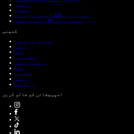
ٹیمز
تعلیم
ٹیکسٹ ٹو اسپیچ API دستاویزات
وائس ایجنٹس API دستاویزات
کمپنی
ہمارے بارے میں
رابطہ
بلاگ
ملازمتیں
ایفیلی ایٹس
مدد
اسٹیٹس
پریس
برانڈ کٹ
اسپیچفائی کو فالو کریں