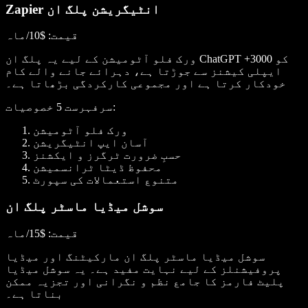
Zapier انٹیگریشن پلگ ان
قیمت
: $10/ماہ
ورک فلو آٹومیشن کے لیے یہ پلگ ان ChatGPT کو 3000+
ایپلی کیشنز سے جوڑتا ہے، دہرائے جانے والے کام
خودکار کرتا ہے اور مجموعی کارکردگی بڑھاتا ہے۔
:
سرفہرست 5 خصوصیات
ورک فلو آٹومیشن
آسان ایپ انٹیگریشن
حسبِ ضرورت ٹرگرز و ایکشنز
محفوظ ڈیٹا ٹرانسمیشن
متنوع استعمالات کی سپورٹ
سوشل میڈیا ماسٹر پلگ ان
قیمت
: $15/ماہ
سوشل میڈیا ماسٹر پلگ ان مارکیٹنگ اور میڈیا
پروفیشنلز کے لیے نہایت مفید ہے۔ یہ سوشل میڈیا
پلیٹ فارمز کا جامع نظم و نگرانی اور تجزیہ ممکن
بناتا ہے۔