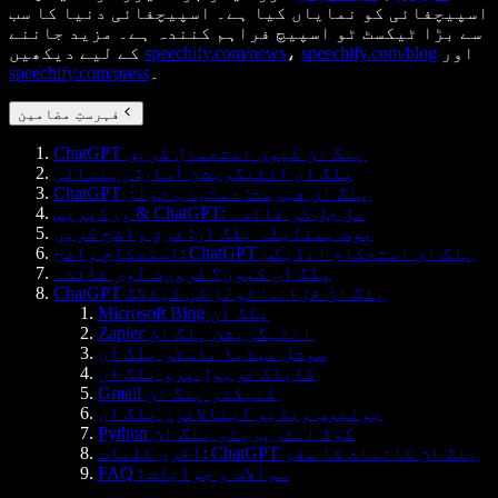
اسپیچفائی کو نمایاں کیا ہے۔ اسپیچفائی دنیا کا سب
سے بڑا ٹیکسٹ ٹو اسپیچ فراہم کنندہ ہے۔ مزید جاننے
اور
speechify.com/blog
،
speechify.com/news
کے لیے دیکھیں
۔
speechify.com/press
فہرستِ مضامین
ChatGPT پلگ ان کیوں استعمال کریں
پلگ ان انٹیگریشن آسان: رہنمائی
ChatGPT پلگ ان فہرست: دستیاب ٹولز
ورڈپریس & ChatGPT: مل جل کر فائدہ
بوٹ بمقابلہ پلگ ان: فرق واضح کریں
استحکام واضح: ChatGPT پلگ ان استحکام انڈیکس
پلگ ان کیوں؟ ضرورت اور فائدہ
ChatGPT پلگ ان خزانہ: ٹولز کی کیٹلاگ
Microsoft Bing پلگ ان
Zapier انٹیگریشن پلگ ان
سوشل میڈیا ماسٹر پلگ ان
کایاک ٹریول پرو پلگ ان
Gmail کنیکٹر پلگ ان
یوٹیوب ویڈیو اینالائزر پلگ ان
Python کوڈ انٹرپریٹر پلگ ان
آخری کلمات: ChatGPT پلگ ان کائنات کا سفر
FAQ : سوالات و جوابات