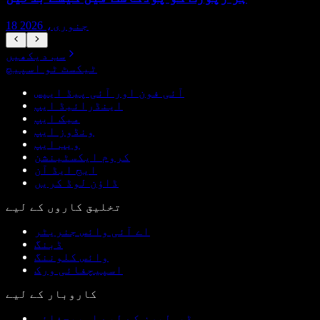
18 جنوری، 2026
سب دیکھیں
ٹیکسٹ ٹو اسپیچ
آئی فون اور آئی پیڈ ایپس
اینڈرائیڈ ایپ
میک ایپ
ونڈوز ایپ
ویب ایپ
کروم ایکسٹینشن
ایج ایڈ آن
ڈاؤن لوڈ کریں
تخلیق کاروں کے لیے
اے آئی وائس جنریٹر
ڈبنگ
وائس کلوننگ
اسپیچفائی ورک
کاروبار کے لیے
ڈیولپرز کے لیے اسپیچفائی