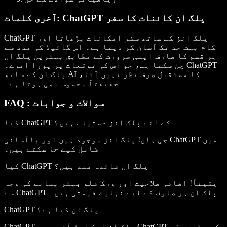
آخری کلمات: ChatGPT پلگ ان کائنات کا سفر
ChatGPT پلگ انز کے ساتھ سفر امکانات بڑھاتا اور
کام بہت حد تک آسان کر دیتا ہے۔ اس گائیڈ کی مدد سے
ہر قسم کا صارف اپنی ضرورت کے مطابق بہترین پلگ ان
چن سکتا ہے، جو اس کی توقعات پر پورا اترے۔ ChatGPT
پلگ ان کے ساتھ AI کا مستقبل صرف نظر نہیں آتا،
حقیقتاً محسوس بھی ہوتا ہے۔
FAQ : سوالات و جوابات
کیا ChatGPT کے لئے پلگ انز دستیاب ہیں؟
جی ہاں! پلگ انز موجود ہیں اور باآسانی ChatGPT میں
شامل کیے جا سکتے ہیں۔
کیا ChatGPT پلگ ان فائدہ مند ہیں؟
یقیناً! اضافی صلاحیت اور ورک فلو بہتر بنانے کی وجہ
سے ChatGPT پلگ ان ہر صارف کے لیے نہایت قیمتی ہیں۔
ChatGPT پلگ ان کیا ہے؟
ChatGPT پلگ ان ایک ایڈ آن ہے جو ChatGPT کی صلاحیت کو