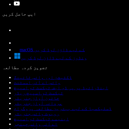
ایپ حاصل کریں
macOS کے لیے ڈاؤن لوڈ کریں
ونڈوز کے لیے ڈاؤن لوڈ کریں
تجویز کردہ مطالعہ
ڈکٹیشن اور وائس ٹائپنگ
وائس اے آئی اسسٹنٹ
اینڈرائیڈ پر پی ڈی ایف ٹیکسٹ ٹو اسپیچ
ٹیکسٹ ٹو اسپیچ ریڈر
خاتون آواز جنریٹر
مردانہ آواز جنریٹر
ڈسلیکسیا کے لیے بہترین مطالعہ پروگرام
روبوٹ وائس جنریٹر
اینیمے ٹیکسٹ ٹو اسپیچ
اے آئی وائس چینجر