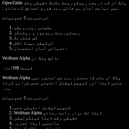
OpenTable پلگ ان کے ذریعے ریسٹورینٹ بکنگ حقیقی وقت
میں نہایت آسان ہو جاتی ہے، فوری تصدیق کے ساتھ۔
:
سرفہرست 5 خصوصیات
یقینی ریزرویشن
ریسٹورینٹ ریویوز و ریٹنگز
ڈش فلٹرنگ
لوکیشن بیسڈ تلاش
انتہائی آسان استعمال
Wolfram Alpha نالج پلگ ان
قیمت
: $18/ماہ
Wolfram Alpha پلگ ان علم کا سمندر ہے، جو لمحوں میں
علمی ڈیٹا اور کمپیوٹیشنل انٹیلی جنس فراہم کرتا
ہے۔
:
سرفہرست 5 خصوصیات
کمپیوٹیشنل انٹیلی جنس
Wolfram Alpha ڈیٹا تک براہِ راست رسائی
حقیقی وقت ڈیٹا کیلکولیشن
سائنسی ڈیٹا تجزیہ
ریاضیاتی سوالات کے حل