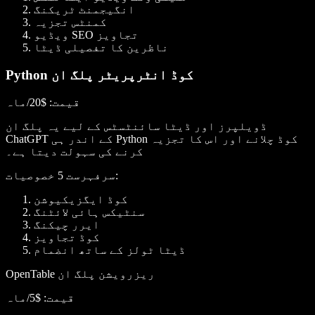
انگیجمنٹ ٹریکنگ
کمنٹس تجزیہ
ویڈیو SEO تجاویز
ناظرین کا تفصیلی ڈیٹا
Python کوڈ انٹرپریٹر پلگ ان
قیمت
: $20/ماہ
ڈویلپرز اور ڈیٹا سائنٹسٹس کے لیے یہ پلگ ان
ChatGPT کے اندر ہی Python کوڈ چلانے اور اس کا تجزیہ
کرنے کی سہولت دیتا ہے۔
:
سرفہرست 5 خصوصیات
کوڈ ایگزیکیوشن
سنٹیکس ہائی لائٹنگ
ایرر چیکنگ
کوڈ تجاویز
ڈیٹا ٹولز کے ساتھ انضمام
OpenTable ریزرویشن پلگ ان
قیمت
: $5/ماہ