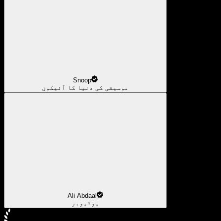
Snoop
موسیقی کی دنیا کا آئیکون
Ali Abdaal
یوٹیوبر