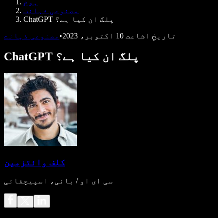
ہوم
ڈویلپرز کے لیے Speechify
مصنوعی ذہانت
ChatGPT پلگ ان کیا ہے؟
تاریخِ اشاعت
10 اکتوبر، 2023
•
مصنوعی ذہانت
ChatGPT پلگ ان کیا ہے؟
کلف وائتزمین
سی ای او / بانی، اسپیچفائی