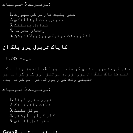
:
سرفہرست 5 خصوصیات
کئی پلیٹ فارمز کی سپورٹ
حقیقی وقت اینالٹکس
شیڈول پوسٹنگ
رجحان تجزیہ
انگیجمنٹ میٹرکس ویژیولائزیشن
کایاک ٹریول پرو پلگ ان
قیمت
: $8/ماہ
سفر کی منصوبہ بندی کو سادہ اور لطف اندوز بنانے کے
لیے کایاک پلگ ان پروازوں، ہوٹلز اور کار کرایہ پر
حقیقی وقت کی رپورٹس فراہم کرتا ہے۔
:
سرفہرست 5 خصوصیات
فوری سفری ڈیٹا
فلائٹ مانیٹرنگ
ہوٹل بکنگ
کار کرایہ آپشنز
سفر ڈیل الرٹس
Gmail کنیکٹر پلگ ان