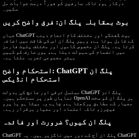
درکار ہو، تاکہ صارفین کو فوراً درست جوابات مل
سکیں۔
بوٹ بمقابلہ پلگ ان: فرق واضح کریں
جہاں ChatGPT بوٹ گفتگو اور مختلف کام انجام دینے
کے قابل ہوتا ہے، وہیں پلگ ان اس کی طاقت میں اضافہ
کرتا ہے۔ پلگ ان مخصوص کاموں اور مختلف پلیٹ فارمز
میں انضمام کی سہولت دیتا ہے، یوں صارف کو کہیں
بہتر مجموعی تجربہ ملتا ہے۔
استحکام واضح: ChatGPT پلگ ان
استحکام انڈیکس
مسلسل ترقی اور جانچ کی بدولت ChatGPT پلگ انز
نمایاں طور پر مستحکم ہیں۔ OpenAI ہر پلگ ان کو سخت
معیار کے مطابق پرکھتا ہے، چاہے وہ بیٹا ہو یا پرو
فیچرز، تاکہ اعتماد اور معیار برقرار رہے۔
پلگ ان کیوں؟ ضرورت اور فائدہ
ChatGPT پلگ ان آج کے دور میں ناگزیر ہیں۔ یہ ChatGPT