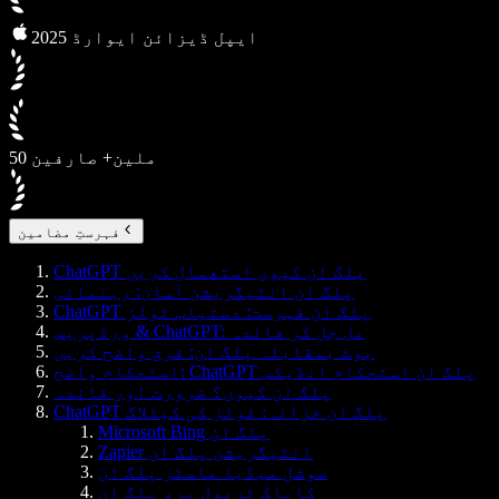
2025 ایپل ڈیزائن ایوارڈ
50 ملین+ صارفین
فہرستِ مضامین
ChatGPT پلگ ان کیوں استعمال کریں
پلگ ان انٹیگریشن آسان: رہنمائی
ChatGPT پلگ ان فہرست: دستیاب ٹولز
ورڈپریس & ChatGPT: مل جل کر فائدہ
بوٹ بمقابلہ پلگ ان: فرق واضح کریں
استحکام واضح: ChatGPT پلگ ان استحکام انڈیکس
پلگ ان کیوں؟ ضرورت اور فائدہ
ChatGPT پلگ ان خزانہ: ٹولز کی کیٹلاگ
Microsoft Bing پلگ ان
Zapier انٹیگریشن پلگ ان
سوشل میڈیا ماسٹر پلگ ان
کایاک ٹریول پرو پلگ ان