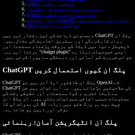
Gmail کنیکٹر پلگ ان
یوٹیوب ویڈیو اینالائزر پلگ ان
Python کوڈ انٹرپریٹر پلگ ان
آخری کلمات: ChatGPT پلگ ان کائنات کا سفر
FAQ : سوالات و جوابات
مصنوعی ذہانت کی تیز رفتار لہر میں، ChatGPT پلگ ان
رواں کارکردگی اور بہترین افادیت کی مثال ہیں۔
ڈیجیٹل دنیا میں ڈیٹا کو بروقت پڑھنا، سمجھنا اور
برتنا اہم ہے۔ “chatgpt plugin” ایسی خصوصیات دیتا ہے
جو اس ضرورت کو آسانی اور درستگی سے پورا کرتی ہیں۔
ChatGPT پلگ ان کیوں استعمال کریں
ChatGPT پلگ ان طاقتور ایڈ آنز ہیں جو OpenAI کے
ChatGPT کی صلاحیتیں بڑھاتے ہیں۔ یہ اہم ٹولز ہیں جن
سے ڈیٹا تجزیہ، کوڈ سمجھنا، اور حقیقی وقت کی
معلومات جیسی اضافی سہولیات ملتی ہیں۔ ان پلگ انز
کی بدولت آپ کا AI چیٹ بوٹ ہر ورک فلو میں زیادہ
مؤثر اور ذہین ہو جاتا ہے۔
پلگ ان انٹیگریشن آسان: رہنمائی