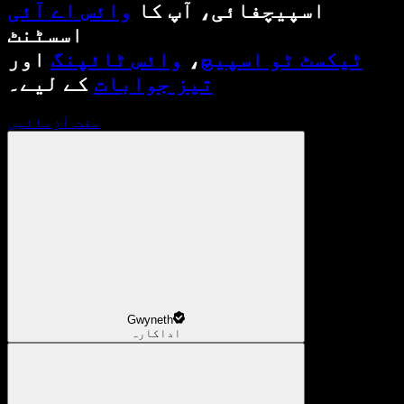
اسپیچفائی، آپ کا
وائس اے آئی
اسسٹنٹ
ٹیکسٹ ٹو اسپیچ
،
وائس ٹائپنگ
اور
تیز جوابات
کے لیے۔
مفت آزمائیں
Gwyneth
اداکارہ