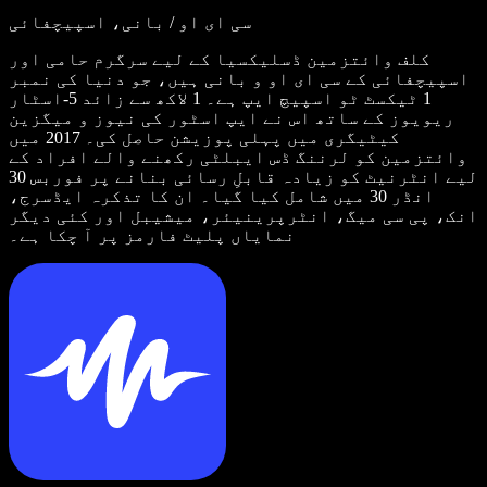
سی ای او / بانی، اسپیچفائی
کلف وائتزمین ڈسلیکسیا کے لیے سرگرم حامی اور
اسپیچفائی کے سی ای او و بانی ہیں، جو دنیا کی نمبر
1 ٹیکسٹ ٹو اسپیچ ایپ ہے۔ 1 لاکھ سے زائد 5-اسٹار
ریویوز کے ساتھ اس نے ایپ اسٹور کی نیوز و میگزین
کیٹیگری میں پہلی پوزیشن حاصل کی۔ 2017 میں
وائتزمین کو لرننگ ڈس ایبلٹی رکھنے والے افراد کے
لیے انٹرنیٹ کو زیادہ قابلِ رسائی بنانے پر فوربس 30
انڈر 30 میں شامل کیا گیا۔ ان کا تذکرہ ایڈسرج،
انک، پی سی میگ، انٹرپرینیئر، میشیبل اور کئی دیگر
نمایاں پلیٹ فارمز پر آ چکا ہے۔