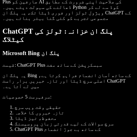
Plus صارفین کو AI کی صلاحیت اپنی ضرورت کے مطابق
ڈھالنے کی سہولت دیتے ہیں۔ Python کوڈ سے لے کر
ویژول ٹولز اور فوری ڈیٹا تک، یہ پلگ ان ChatGPT کے
مجموعی تجربے کو کئی گنا بہتر بناتے ہیں۔
ChatGPT پلگ ان خزانہ: ٹولز کی
کیٹلاگ
Microsoft Bing پلگ ان
: ChatGPT Plus سبسکرپشن کے ساتھ مفت
قیمت
یہ پلگ ان Bing کے ساتھ آسان انضمام فراہم کرتا ہے،
اصلی سرچ ڈیٹا اور تازہ خبریں براہِ راست ChatGPT
میں لے آتا ہے۔
:
سرفہرست 5 خصوصیات
حقیقی وقت ویب سرچ
تازہ خبروں کا خلاصہ
محفوظ، تیز ڈیٹا
سرچ سوالات کے لیے قدرتی زبان پروسیسنگ
ChatGPT Plus کے ساتھ بے جوڑ انضمام