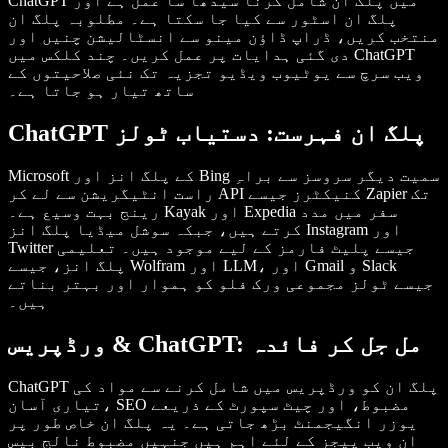
ChatGPT میں پلگ ان شامل کرنا سیدھا سا عمل ہے اور
پلگ ان اسٹور سے کیا جا سکتا ہے۔ مطلوبہ پلگ ان
منتخب کریں، ڈراپ ڈاؤن مینو سے انسٹالیشن چنیں اور
دی گئی ہدایات پر عمل کریں۔ چند کلکس میں ChatGPT
ویب سرچ سے یوٹیوب ویڈیو تجزیہ تک نئی صلاحیتوں کے
ساتھ تیار ہو جاتا ہے۔
ChatGPT پلگ ان فہرست: دستیاب ٹولز
Microsoft کے پلگ انز اور Bing سمیت دیگر سروسز سے براہِ
راست انٹیگریشن سے لے کر API کنیکٹرز جیسے Zapier تک
رینج بہت وسیع ہے۔ Kayak اور Expedia سفر میں مدد
کرتے ہیں، جبکہ سوشل میڈیا پلگ انز Instagram اور
Twitter جیسے پلیٹ فارمز کے لیے موجود ہیں۔ تعلیمی
پلگ انز، جیسے Wolfram اور LLM، اور Gmail و Slack
جیسے ٹولز مجموعی ورک فلو کو ہموار اور بہتر بناتے
ہیں۔
ورڈپریس & ChatGPT: مل جل کر فائدہ
ChatGPT پلگ ان کو ورڈپریس میں شامل کرنے سے مواد کی
تیاری آسان، SEO مضبوط، اور چیٹ سپورٹ کے ذریعے
یوزر انگیجمنٹ بڑھ جاتی ہے۔ یہ پلگ ان خاص طور پر
ان ویب پیجز کے لئے اہم ہیں جنہیں مضبوط نالج بیس