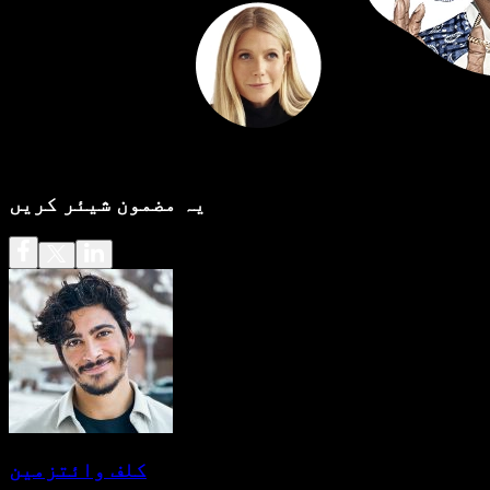
یہ مضمون شیئر کریں
کلف وائتزمین