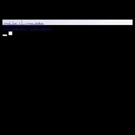
مفت میں آزمائیں
ابھی ڈاؤن لوڈ کریں
مصنوعات
متن کو آواز میں بدلیں
iPhone اور iPad ایپس
Android ایپ
Chrome ایکسٹینشن
Edge ایکسٹینشن
ویب ایپ
Mac ایپ