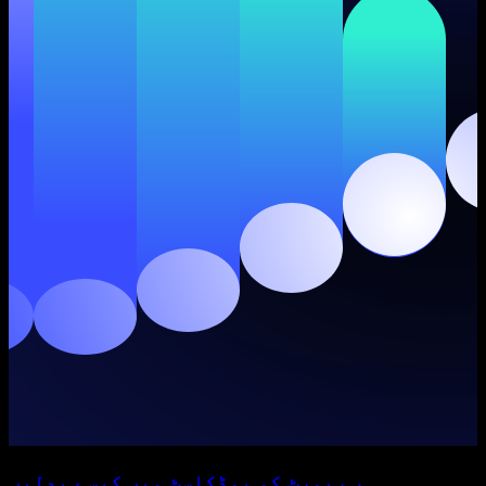
ہر رپورٹ کو پوڈکاسٹ میں کیسے بدلیں