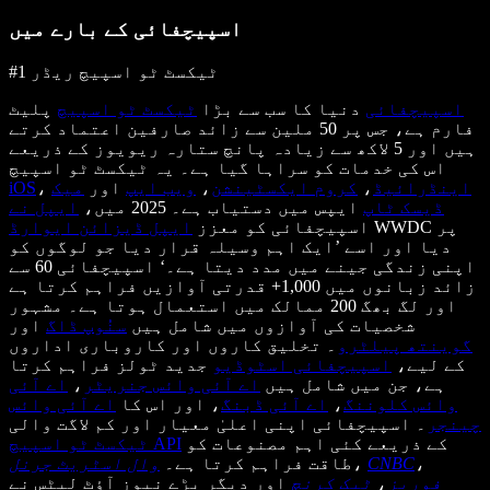
اسپیچفائی کے بارے میں
#1 ٹیکسٹ ٹو اسپیچ ریڈر
اسپیچفائی
دنیا کا سب سے بڑا
ٹیکسٹ ٹو اسپیچ
پلیٹ
فارم ہے، جس پر 50 ملین سے زائد صارفین اعتماد کرتے
ہیں اور 5 لاکھ سے زیادہ پانچ ستارہ ریویوز کے ذریعے
اس کی خدمات کو سراہا گیا ہے۔ یہ ٹیکسٹ ٹو اسپیچ
اینڈرائیڈ
،
کروم ایکسٹینشن
،
ویب ایپ
اور
میک
،
iOS
ڈیسک ٹاپ
ایپس میں دستیاب ہے۔ 2025 میں،
ایپل نے
WWDC پر
اسپیچفائی کو معزز
ایپل ڈیزائن ایوارڈ
دیا اور اسے ’ایک اہم وسیلہ قرار دیا جو لوگوں کو
اپنی زندگی جینے میں مدد دیتا ہے۔‘ اسپیچفائی 60 سے
زائد زبانوں میں 1,000+ قدرتی آوازیں فراہم کرتا ہے
اور لگ بھگ 200 ممالک میں استعمال ہوتا ہے۔ مشہور
شخصیات کی آوازوں میں شامل ہیں
سنُوپ ڈاگ
اور
گوینتھ پیلٹرو
۔ تخلیق کاروں اور کاروباری اداروں
کے لیے،
اسپیچفائی اسٹوڈیو
جدید ٹولز فراہم کرتا
ہے، جن میں شامل ہیں
اے آئی وائس جنریٹر
،
اے آئی
وائس کلوننگ
،
اے آئی ڈبنگ
، اور اس کا
اے آئی وائس
چینجر
۔ اسپیچفائی اپنی اعلیٰ معیار اور کم لاگت والی
کے ذریعے کئی اہم مصنوعات کو
ٹیکسٹ ٹو اسپیچ API
،
CNBC
،
طاقت فراہم کرتا ہے۔
وال اسٹریٹ جرنل
فوربز
،
ٹیک کرنچ
اور دیگر بڑے نیوز آؤٹ لیٹس نے