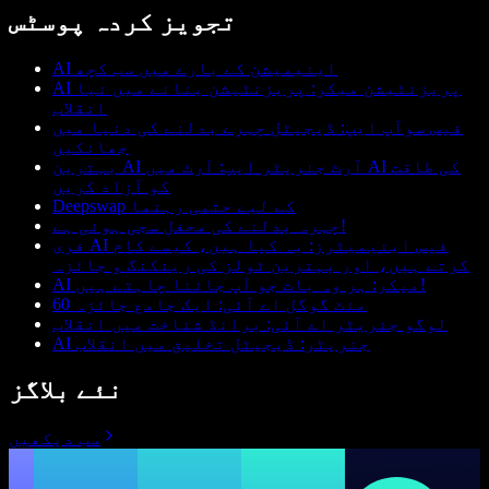
تجویز کردہ پوسٹس
AI اینیمیشن کے بارے میں سب کچھ
AI پریزنٹیشن میکر: پریزنٹیشن بنانے میں نیا
انقلاب
فیس سوآپ ایپ: ڈیجیٹل چہرے بدلنے کی دنیا میں
جھانکیں
بہترین AI آرٹ جنریٹر ایپ: آرٹ میں AI کی طاقت
کو آزاد کریں
Deepswap کے لیے حتمی رہنما
چہرہ بدلنے کی محفل سجی ہوئی ہے!
فری AI فیس اینیمیٹرز: یہ کیا ہیں، کیسے کام
کرتے ہیں، اور بہترین ٹولز کی رینکنگ و جائزہ
AI میکر: ہر وہ بات جو آپ جاننا چاہتے ہیں!
60 منٹ گوگل اے آئی: ایک جامع جائزہ
لوگو جنریٹر اے آئی: برانڈ شناخت میں انقلاب
AI جنریٹر: ڈیجیٹل تخلیق میں انقلاب
نئے بلاگز
سب دیکھیں