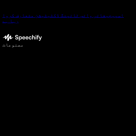
اسپیچیفائی وائس ٹائپنگ ڈکٹیٹیشن متعارف کروا
رہا ہے
وائس ٹائپنگ کے ساتھ 5 گنا تیزی سے لکھیں
مصنوعات
مزید جانیں