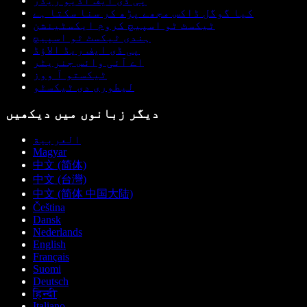
پی ڈی ایف آڈیو ریڈر
کیا گوگل ڈاکس مجھے پڑھ کر سنا سکتا ہے
ٹیکسٹ ٹو اسپیچ کروم ایکسٹینشن
ہندی ٹیکسٹ ٹو اسپیچ
پی ڈی ایف ریڈ الاؤڈ
اے آئی وائس جنریٹر
ٹیکستو آ ووز
لیطوری دی ٹیکسٹو
دیگر زبانوں میں دیکھیں
العربية
Magyar
中文 (简体)
中文 (台灣)
中文 (简体 中国大陆)
Čeština
Dansk
Nederlands
English
Français
Suomi
Deutsch
हिन्दी
Italiano