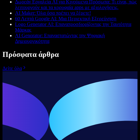
Δωρεάν Εργαλεία AI για Κινούμενα Πρόσωπα: Τι είναι, πώς
λειτουργούν και τα κορυφαία apps με αξιολογήσεις.
AI Maker: Όλα όσα πρέπει να ξέρετε!
60 Λεπτά Google AI: Μια Περιεκτική Εξερεύνηση
Logo Generator AI: Επαναπροσδιορίζοντας την Ταυτότητα
Μάρκας
AI Genorator: Επαναστατώντας την Ψηφιακή
Δημιουργικότητα
Πρόσφατα άρθρα
Δείτε όλα