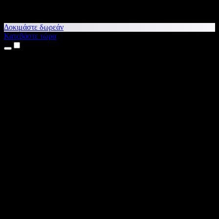
Δοκιμάστε δωρεάν
Κατεβάστε τώρα
Προϊόντα
Κείμενο σε Ομιλία
Εφαρμογές για iPhone & iPad
Εφαρμογή για Android
Επέκταση για Chrome
Επέκταση για Edge
Web εφαρμογή
Εφαρμογή για Mac
Εφαρμογή για Windows