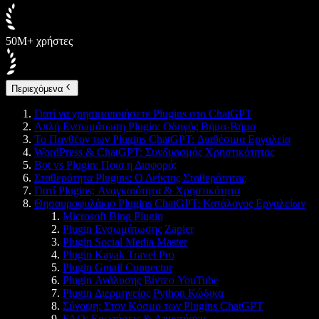
50M+ χρήστες
Περιεχόμενα
Γιατί να χρησιμοποιήσετε Plugins στο ChatGPT
Απλή Ενσωμάτωση Plugin: Οδηγός Βήμα-Βήμα
Το Πανθέον των Plugins ChatGPT: Διαθέσιμα Εργαλεία
WordPress & ChatGPT: Συνδυασμός Χρηστικότητας
Bot vs Plugin: Ποια η Διαφορά;
Σταθερότητα Plugins: Ο Δείκτης Σταθερότητας
Γιατί Plugins; Αναγκαιότητα & Χρηστικότητα
Θησαυροφυλάκιο Plugins ChatGPT: Κατάλογος Εργαλείων
Microsoft Bing Plugin
Plugin Ενσωμάτωσης Zapier
Plugin Social Media Master
Plugin Kayak Travel Pro
Plugin Gmail Connector
Plugin Ανάλυσης Βίντεο YouTube
Plugin Διερμηνείας Python Κώδικα
Σύνοψη: Στον Κόσμο των Plugins ChatGPT
FAQ: Ερωτήσεις & Απαντήσεις