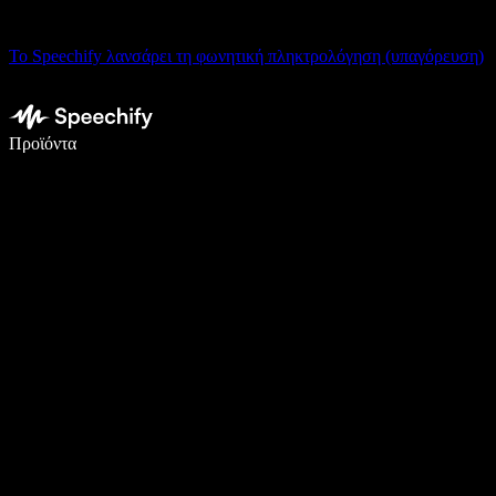
Το Speechify λανσάρει τη φωνητική πληκτρολόγηση (υπαγόρευση)
Γράψτε 5× πιο γρήγορα με φωνητική πληκτρολόγηση
Προϊόντα
Μάθετε περισσότερα