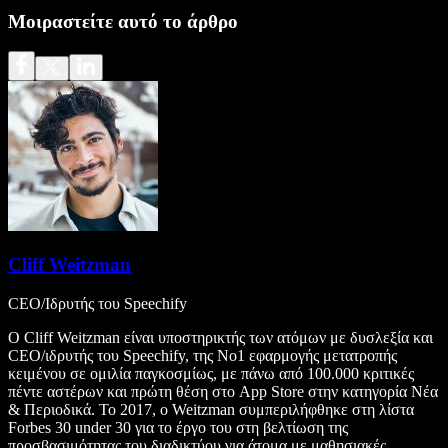
Μοιραστείτε αυτό το άρθρο
Cliff Weitzman
CEO/Ιδρυτής του Speechify
Ο Cliff Weitzman είναι υποστηρικτής των ατόμων με δυσλεξία και
CEO/ιδρυτής του Speechify, της Νο1 εφαρμογής μετατροπής
κειμένου σε ομιλία παγκοσμίως, με πάνω από 100.000 κριτικές
πέντε αστέρων και πρώτη θέση στο App Store στην κατηγορία Νέα
& Περιοδικά. Το 2017, ο Weitzman συμπεριλήφθηκε στη λίστα
Forbes 30 under 30 για το έργο του στη βελτίωση της
προσβασιμότητας του διαδικτύου για άτομα με μαθησιακές