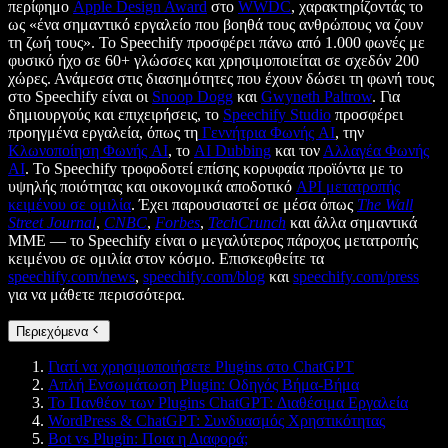
περίφημο
Apple Design Award
στο
WWDC
, χαρακτηρίζοντάς το
ως «ένα σημαντικό εργαλείο που βοηθά τους ανθρώπους να ζουν
τη ζωή τους». Το Speechify προσφέρει πάνω από 1.000 φωνές με
φυσικό ήχο σε 60+ γλώσσες και χρησιμοποιείται σε σχεδόν 200
χώρες. Ανάμεσα στις διασημότητες που έχουν δώσει τη φωνή τους
στο Speechify είναι οι
Snoop Dogg
και
Gwyneth Paltrow
. Για
δημιουργούς και επιχειρήσεις, το
Speechify Studio
προσφέρει
προηγμένα εργαλεία, όπως τη
Γεννήτρια Φωνής AI
, την
Κλωνοποίηση Φωνής AI
, το
AI Dubbing
και τον
Αλλαγέα Φωνής
AI
. Το Speechify τροφοδοτεί επίσης κορυφαία προϊόντα με το
υψηλής ποιότητας και οικονομικά αποδοτικό
API μετατροπής
κειμένου σε ομιλία
. Έχει παρουσιαστεί σε μέσα όπως
The Wall
Street Journal
,
CNBC
,
Forbes
,
TechCrunch
και άλλα σημαντικά
ΜΜΕ — το Speechify είναι ο μεγαλύτερος πάροχος μετατροπής
κειμένου σε ομιλία στον κόσμο. Επισκεφθείτε τα
speechify.com/news
,
speechify.com/blog
και
speechify.com/press
για να μάθετε περισσότερα.
Περιεχόμενα
Γιατί να χρησιμοποιήσετε Plugins στο ChatGPT
Απλή Ενσωμάτωση Plugin: Οδηγός Βήμα-Βήμα
Το Πανθέον των Plugins ChatGPT: Διαθέσιμα Εργαλεία
WordPress & ChatGPT: Συνδυασμός Χρηστικότητας
Bot vs Plugin: Ποια η Διαφορά;