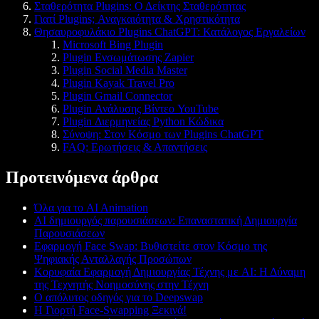
Σταθερότητα Plugins: Ο Δείκτης Σταθερότητας
Γιατί Plugins; Αναγκαιότητα & Χρηστικότητα
Θησαυροφυλάκιο Plugins ChatGPT: Κατάλογος Εργαλείων
Microsoft Bing Plugin
Plugin Ενσωμάτωσης Zapier
Plugin Social Media Master
Plugin Kayak Travel Pro
Plugin Gmail Connector
Plugin Ανάλυσης Βίντεο YouTube
Plugin Διερμηνείας Python Κώδικα
Σύνοψη: Στον Κόσμο των Plugins ChatGPT
FAQ: Ερωτήσεις & Απαντήσεις
Προτεινόμενα άρθρα
Όλα για το AI Animation
AI δημιουργός παρουσιάσεων: Επαναστατική Δημιουργία
Παρουσιάσεων
Εφαρμογή Face Swap: Βυθιστείτε στον Κόσμο της
Ψηφιακής Ανταλλαγής Προσώπων
Κορυφαία Εφαρμογή Δημιουργίας Τέχνης με AI: Η Δύναμη
της Τεχνητής Νοημοσύνης στην Τέχνη
Ο απόλυτος οδηγός για το Deepswap
Η Γιορτή Face-Swapping Ξεκινά!