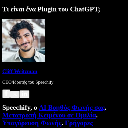
Τι είναι ένα Plugin του ChatGPT;
Cliff Weitzman
CEO/Ιδρυτής του Speechify
Speechify, ο
AI Βοηθός Φωνής σας
.
Μετατροπή Κειμένου σε Ομιλία
.
Υπαγόρευση Φωνής
.
Γρήγορες