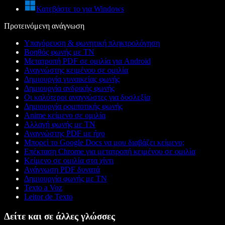
Κατεβάστε το για Windows
Προτεινόμενη ανάγνωση
Υπαγόρευση & φωνητική πληκτρολόγηση
Βοηθός φωνής με ΤΝ
Μετατροπή PDF σε ομιλία για Android
Αναγνώστης κειμένου σε ομιλία
Δημιουργία γυναικείας φωνής
Δημιουργία ανδρικής φωνής
Οι καλύτεροι αναγνώστες για δυσλεξία
Δημιουργία ρομποτικής φωνής
Anime κείμενο σε ομιλία
Αλλαγή φωνής με ΤΝ
Αναγνώστης PDF με ήχο
Μπορεί το Google Docs να μου διαβάζει κείμενο;
Επέκταση Chrome για μετατροπή κειμένου σε ομιλία
Κείμενο σε ομιλία στα χίντι
Ανάγνωση PDF δυνατά
Δημιουργία φωνής με ΤΝ
Texto a Voz
Leitor de Texto
Δείτε και σε άλλες γλώσσες