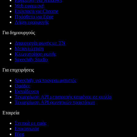
Εφαρμογή για Windows
Web εφαρμογή
Επέκταση για Chrome
Πρόσθετο για Edge
Λήψη εφαρμογής
Για δημιουργούς
Δημιουργία φωνής με ΤΝ
Μεταγλώττιση
Κλωνοποίηση φωνής
Speechify Studio
Για επιχειρήσεις
Speechify για προγραμματιστές
Ομάδες
Εκπαίδευση
Τεκμηρίωση API μετατροπής κειμένου σε ομιλία
Τεκμηρίωση API φωνητικών πρακτόρων
Εταιρεία
Σχετικά με εμάς
Επικοινωνία
Blog