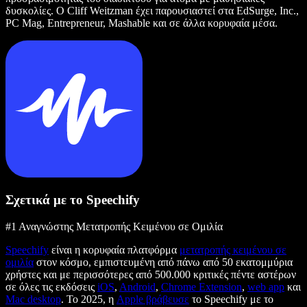
δυσκολίες. Ο Cliff Weitzman έχει παρουσιαστεί στα EdSurge, Inc.,
PC Mag, Entrepreneur, Mashable και σε άλλα κορυφαία μέσα.
Σχετικά με το Speechify
#1 Αναγνώστης Μετατροπής Κειμένου σε Ομιλία
Speechify
είναι η κορυφαία πλατφόρμα
μετατροπής κειμένου σε
ομιλία
στον κόσμο, εμπιστευμένη από πάνω από 50 εκατομμύρια
χρήστες και με περισσότερες από 500.000 κριτικές πέντε αστέρων
σε όλες τις εκδόσεις
iOS
,
Android
,
Chrome Extension
,
web app
και
Mac desktop
. Το 2025, η
Apple βράβευσε
το Speechify με το