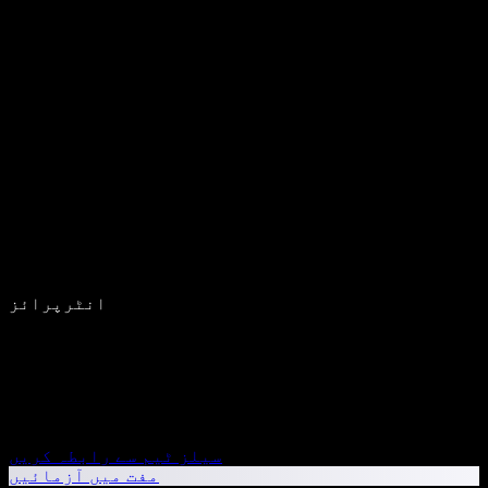
انٹرپرائز
سیلز ٹیم سے رابطہ کریں
مفت میں آزمائیں