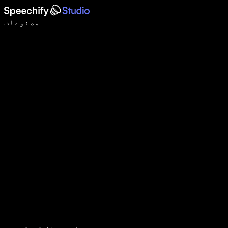
وائس ٹائپنگ کے ساتھ 5 گنا تیزی سے لکھیں
مصنوعات
مزید جانیں