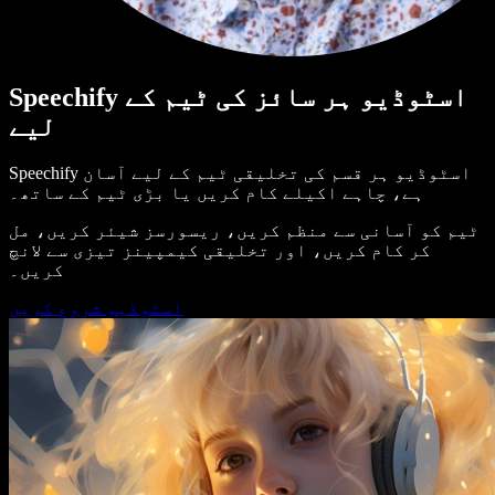
Speechify اسٹوڈیو ہر سائز کی ٹیم کے
لیے
Speechify اسٹوڈیو ہر قسم کی تخلیقی ٹیم کے لیے آسان
ہے، چاہے اکیلے کام کریں یا بڑی ٹیم کے ساتھ۔
ٹیم کو آسانی سے منظم کریں، ریسورسز شیئر کریں، مل
کر کام کریں، اور تخلیقی کیمپینز تیزی سے لانچ
کریں۔
اسٹوڈیو شروع کریں