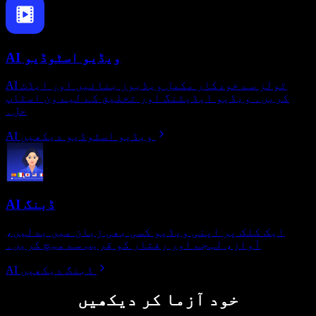
AI ویڈیو اسٹوڈیو
AI ٹولز سے خودکار مکمل ویڈیوز بنائیں اور ایڈٹ
کریں۔ ویڈیو ایڈیٹنگ اور تخلیق کے لیے ون اسٹاپ
حل۔
AI ویڈیو اسٹوڈیو دیکھیں
AI ڈبنگ
ایک کلک پر اپنی ویڈیو کسی بھی زبان میں بدلیں،
آواز، لہجے اور رفتار کو قریب سے میچ کریں۔
AI ڈبنگ دیکھیں
خود آزما کر دیکھیں