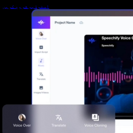
اسٹوڈیو شروع کریں