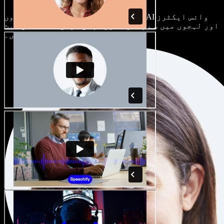
ہر پروجیکٹ الگ ہوتا ہے۔ سینکڑوں AI وائس ایکٹرز
اور لہجوں میں سے چنیں، اور اپنی مرضی کے مطابق سیٹ
کریں۔