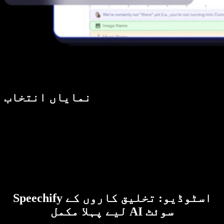
نمایاں انتخاب
Speechify اسٹوڈیو: تخلیق کاروں کے
لیے پہلا مکمل AI سوئٹ