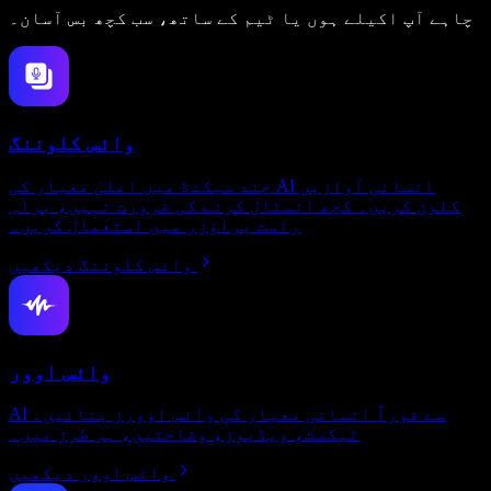
چاہے آپ اکیلے ہوں یا ٹیم کے ساتھ، سب کچھ بس آسان۔
وائس کلوننگ
چند سیکنڈ میں اعلیٰ معیار کی AI انسانی آوازیں
کلون کریں۔ کچھ انسٹال کرنے کی ضرورت نہیں، براہِ
راست براؤزر میں استعمال کریں۔
وائس کلوننگ دیکھیں
وائس اوور
AI سے فوراً انسانی معیار کی وائس اوورز بنائیں۔
ٹیکسٹ، ویڈیوز، وضاحتیں، ہر طرز میں۔
وائس اوور دیکھیں