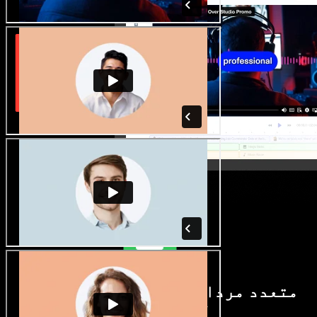
متعدد مردانہ و زنانہ آوازیں اور
لہجے دستیاب