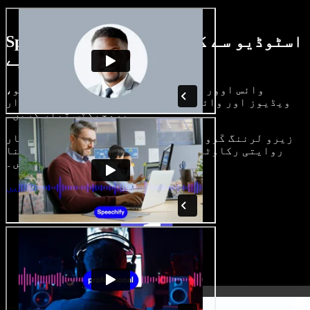
Speechify اسٹوڈیو سے کیا کچھ کر سکتے
ہیں، دیکھیے
وائس اوور بنائیں، رائلٹی فری امیجز، آڈیو،
ویڈیوز اور وائس کلون شامل کر کے بھرپور، شاندار
پروجیکٹس تیار کریں۔
زیرو لرننگ کَرو اور سب کچھ براؤزر میں، تخلیق کار
روایتی رکاوٹیں توڑ کر اپنے خیالات کو حقیقت بنا
سکتے ہیں۔
اسٹوڈیو شروع کریں