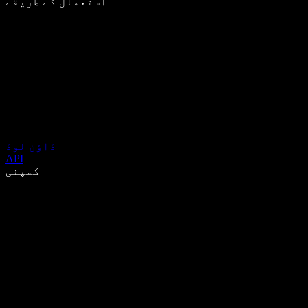
استعمال کے طریقے
ڈاؤن لوڈ
API
کمپنی