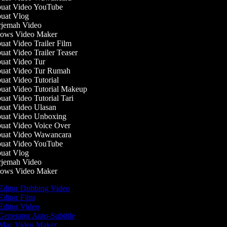
at Video YouTube
at Vlog
jemah Video
ws Video Maker
at Video Trailer Film
at Video Trailer Teaser
at Video Tur
at Video Tur Rumah
at Video Tutorial
at Video Tutorial Makeup
t Video Tutorial Tari
at Video Ulasan
at Video Unboxing
at Video Voice Over
at Video Wawancara
at Video YouTube
at Vlog
jemah Video
ws Video Maker
Editor Dubbing Video
ditor Film
ditor Video
enerator Auto-Subtitle
Mac Video Maker