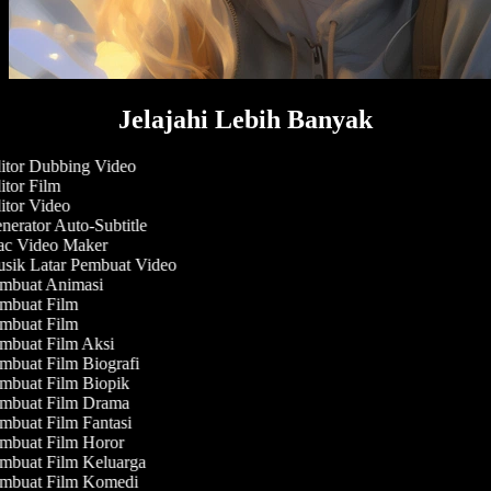
Jelajahi Lebih Banyak
tor Dubbing Video
tor Film
tor Video
erator Auto-Subtitle
c Video Maker
sik Latar Pembuat Video
mbuat Animasi
mbuat Film
mbuat Film
mbuat Film Aksi
buat Film Biografi
mbuat Film Biopik
mbuat Film Drama
buat Film Fantasi
mbuat Film Horor
mbuat Film Keluarga
mbuat Film Komedi