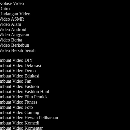
 Kolase Video
 Outro
 Undangan Video
t Video ASMR
 Video Alam
 Video Android
 Video Anggaran
 Video Berita
 Video Berkebun
Video Bersih-bersih
mbuat Video DIY
mbuat Video Dekorasi
mbuat Video Demo
mbuat Video Edukasi
mbuat Video Fan
mbuat Video Fashion
mbuat Video Fashion Haul
mbuat Video Film Pendek
buat Video Fitness
mbuat Video Foto
mbuat Video Gaming
mbuat Video Hewan Peliharaan
mbuat Video Komedi
mbuat Video Komentar