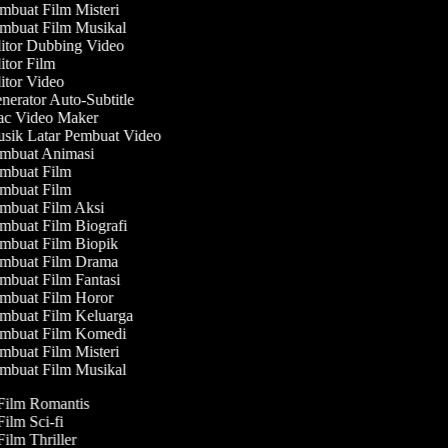
buat Film Misteri
mbuat Film Musikal
tor Dubbing Video
tor Film
tor Video
erator Auto-Subtitle
c Video Maker
sik Latar Pembuat Video
mbuat Animasi
mbuat Film
mbuat Film
mbuat Film Aksi
buat Film Biografi
mbuat Film Biopik
mbuat Film Drama
buat Film Fantasi
mbuat Film Horor
mbuat Film Keluarga
mbuat Film Komedi
buat Film Misteri
mbuat Film Musikal
 Film Romantis
Film Sci-fi
Film Thriller