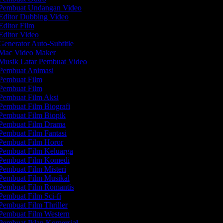
Pembuat Undangan Video
Editor Dubbing Video
ditor Film
ditor Video
enerator Auto-Subtitle
Mac Video Maker
Musik Latar Pembuat Video
Pembuat Animasi
Pembuat Film
Pembuat Film
Pembuat Film Aksi
embuat Film Biografi
Pembuat Film Biopik
Pembuat Film Drama
embuat Film Fantasi
Pembuat Film Horor
Pembuat Film Keluarga
Pembuat Film Komedi
embuat Film Misteri
Pembuat Film Musikal
Pembuat Film Romantis
embuat Film Sci-fi
embuat Film Thriller
Pembuat Film Western
Pembuat Iklan Komersial