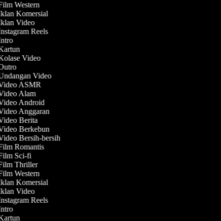
 Film Western
 Iklan Komersial
 Iklan Video
 Instagram Reels
Intro
 Kartun
 Kolase Video
 Outro
 Undangan Video
t Video ASMR
 Video Alam
 Video Android
 Video Anggaran
 Video Berita
 Video Berkebun
Video Bersih-bersih
 Film Romantis
Film Sci-fi
Film Thriller
 Film Western
 Iklan Komersial
 Iklan Video
 Instagram Reels
Intro
 Kartun