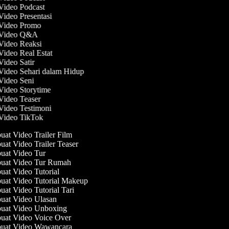
 Video Podcast
Video Presentasi
 Video Promo
t Video Q&A
 Video Reaksi
Video Real Estat
Video Satir
 Video Sehari dalam Hidup
 Video Seni
 Video Storytime
 Video Teaser
 Video Testimoni
 Video TikTok
at Video Trailer Film
at Video Trailer Teaser
at Video Tur
at Video Tur Rumah
at Video Tutorial
at Video Tutorial Makeup
t Video Tutorial Tari
at Video Ulasan
at Video Unboxing
at Video Voice Over
at Video Wawancara