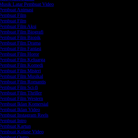
Musik Latar Pembuat Video
Pembuat Animasi
Pembuat Film
Pembuat Film
Pembuat Film Aksi
embuat Film Biografi
Pembuat Film Biopik
Pembuat Film Drama
embuat Film Fantasi
Pembuat Film Horor
Pembuat Film Keluarga
Pembuat Film Komedi
embuat Film Misteri
Pembuat Film Musikal
Pembuat Film Romantis
embuat Film Sci-fi
embuat Film Thriller
Pembuat Film Western
Pembuat Iklan Komersial
Pembuat Iklan Video
Pembuat Instagram Reels
embuat Intro
Pembuat Kartun
Pembuat Kolase Video
Pembuat Outro