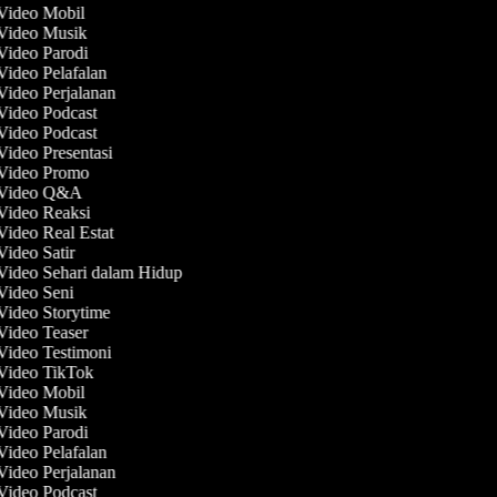
 Video Mobil
 Video Musik
 Video Parodi
 Video Pelafalan
 Video Perjalanan
 Video Podcast
 Video Podcast
Video Presentasi
 Video Promo
t Video Q&A
 Video Reaksi
Video Real Estat
Video Satir
 Video Sehari dalam Hidup
 Video Seni
 Video Storytime
 Video Teaser
 Video Testimoni
 Video TikTok
 Video Mobil
 Video Musik
 Video Parodi
 Video Pelafalan
 Video Perjalanan
 Video Podcast