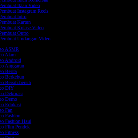
Pembuat Iklan Video
Pembuat Instagram Reels
embuat Intro
Pembuat Kartun
Pembuat Kolase Video
Pembuat Outro
Pembuat Undangan Video
ideo ASMR
deo Alam
deo Android
deo Anggaran
eo Berita
deo Berkebun
eo Bersih-bersih
deo DIY
deo Dekorasi
deo Demo
deo Edukasi
deo Fan
deo Fashion
deo Fashion Haul
deo Film Pendek
eo Fitness
deo Foto