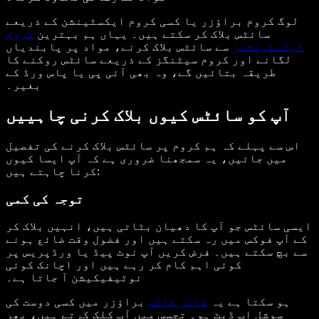
لوگ کروم براؤزر یا کسی کروم ایکسٹینشن کے ذریعے
سائٹس بلاک کر سکتے ہیں۔ یہاں ہم بہترین
کروم
ایکسٹینشنز
سے سائٹس بلاک کرنے، مواد پر پابندیاں
لگانے اور کروم سیٹنگز کے ذریعے سائٹس روکنے کا
طریقہ بتائیں گے، وہ بھی آئی پی یا پاس ورڈ کے
بغیر۔
آپ کو سائٹس کیوں بلاک کرنی چاہییں
اس سے پہلے کہ ہم کروم پر سائٹس بلاک کرنے کی تفصیل
میں جائیں، یہ سمجھنا ضروری ہے کہ آپ ایسا کیوں
کرنا چاہتے ہیں:
توجہ کی کمی
ایسی سائٹس جو آپ کا دھیان بٹاتی ہیں، انہیں بلاک کر
کے آپ فوکس میں رہ سکتے ہیں اور فضول وقت ضائع ہونے
سے بچ سکتے ہیں۔ فرض کریں آپ نوٹ پیڈ یا ورڈپریس پر
کوئی اہم کام کر رہے ہیں اور اچانک کوئی
نوٹیفیکیشن آ جاتا ہے۔
ہو سکتا ہے یہ
فائر فاکس
براؤزر میں کسی دوست کی
سوشل اپ ڈیٹ ہو۔ تجسس میں آپ کلک کرتے ہیں، پھر