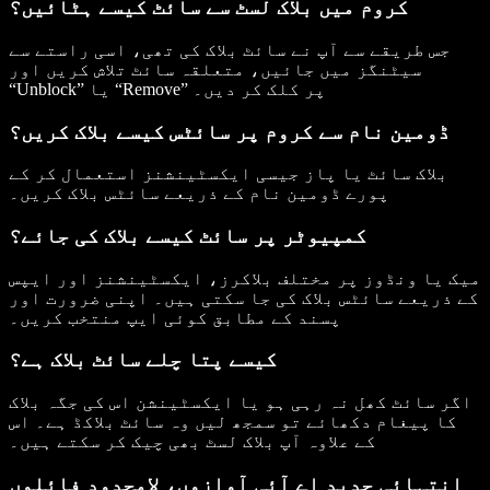
کروم میں بلاک لسٹ سے سائٹ کیسے ہٹائیں؟
جس طریقے سے آپ نے سائٹ بلاک کی تھی، اسی راستے سے
سیٹنگز میں جائیں، متعلقہ سائٹ تلاش کریں اور
“Unblock” یا “Remove” پر کلک کر دیں۔
ڈومین نام سے کروم پر سائٹس کیسے بلاک کریں؟
بلاک سائٹ یا پاز جیسی ایکسٹینشنز استعمال کر کے
پورے ڈومین نام کے ذریعے سائٹس بلاک کریں۔
کمپیوٹر پر سائٹ کیسے بلاک کی جائے؟
میک یا ونڈوز پر مختلف بلاکرز، ایکسٹینشنز اور ایپس
کے ذریعے سائٹس بلاک کی جا سکتی ہیں۔ اپنی ضرورت اور
پسند کے مطابق کوئی ایپ منتخب کریں۔
کیسے پتا چلے سائٹ بلاک ہے؟
اگر سائٹ کھل نہ رہی ہو یا ایکسٹینشن اس کی جگہ بلاک
کا پیغام دکھائے تو سمجھ لیں وہ سائٹ بلاکڈ ہے۔ اس
کے علاوہ آپ بلاک لسٹ بھی چیک کر سکتے ہیں۔
انتہائی جدید اے آئی آوازوں، لامحدود فائلوں