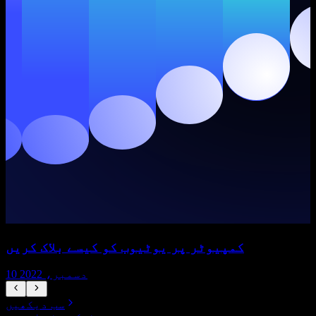
کمپیوٹر پر یوٹیوب کو کیسے بلاک کریں
10 دسمبر، 2022
سب دیکھیں