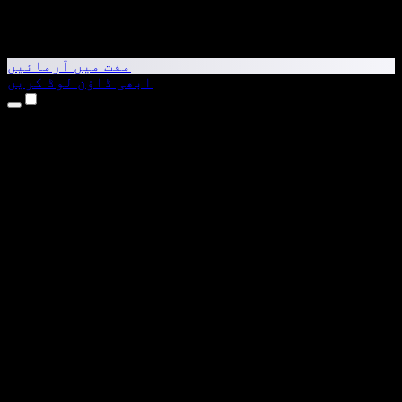
مفت میں آزمائیں
ابھی ڈاؤن لوڈ کریں
مصنوعات
متن کو آواز میں بدلیں
iPhone اور iPad ایپس
Android ایپ
Chrome ایکسٹینشن
Edge ایکسٹینشن
ویب ایپ
Mac ایپ