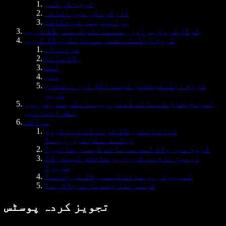
توجہ کی کمی
کارکردگی میں اضافہ
پرائیویسی کی حفاظت
گوگل کروم براؤزر سے سائٹس کیسے بلاک کریں
کروم ایکسٹینشنز سے سائٹس بلاک کریں
فرائیڈے
بلاک سائٹ
لمٹ
پاز
کروم ایکسٹینشنز کیسے تلاش اور انسٹال
کریں
اسپیچیفائ کے ساتھ کھلی ویب سائٹس سے بھرپور
لطف اٹھائیں
سوالات
کیا سائٹس بلاک کرنے کے لیے کروم
ایکسٹینشن ضروری ہے؟
کروم میں بلاک لسٹ سے سائٹ کیسے ہٹائیں؟
ڈومین نام سے کروم پر سائٹس کیسے بلاک
کریں؟
کمپیوٹر پر سائٹ کیسے بلاک کی جائے؟
کیسے پتا چلے سائٹ بلاک ہے؟
تجویز کردہ پوسٹس