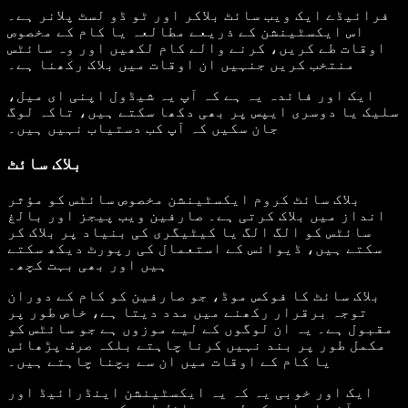
فرائیڈے ایک ویب سائٹ بلاکر اور ٹو ڈو لسٹ پلانر ہے۔
اس ایکسٹینشن کے ذریعے مطالعہ یا کام کے مخصوص
اوقات طے کریں، کرنے والے کام لکھیں اور وہ سائٹس
منتخب کریں جنہیں ان اوقات میں بلاک رکھنا ہے۔
ایک اور فائدہ یہ ہے کہ آپ یہ شیڈول اپنی ای میل،
سلیک یا دوسری ایپس پر بھی دکھا سکتے ہیں، تاکہ لوگ
جان سکیں کہ آپ کب دستیاب نہیں ہیں۔
بلاک سائٹ
بلاک سائٹ کروم ایکسٹینشن مخصوص سائٹس کو مؤثر
انداز میں بلاک کرتی ہے۔ صارفین ویب پیجز اور بالغ
سائٹس کو الگ الگ یا کیٹیگری کی بنیاد پر بلاک کر
سکتے ہیں، ڈیوائس کے استعمال کی رپورٹ دیکھ سکتے
ہیں اور بھی بہت کچھ۔
بلاک سائٹ کا فوکس موڈ، جو صارفین کو کام کے دوران
توجہ برقرار رکھنے میں مدد دیتا ہے، خاص طور پر
مقبول ہے۔ یہ ان لوگوں کے لیے موزوں ہے جو سائٹس کو
مکمل طور پر بند نہیں کرنا چاہتے بلکہ صرف پڑھائی
یا کام کے اوقات میں ان سے بچنا چاہتے ہیں۔
ایک اور خوبی یہ کہ یہ ایکسٹینشن اینڈرائیڈ اور