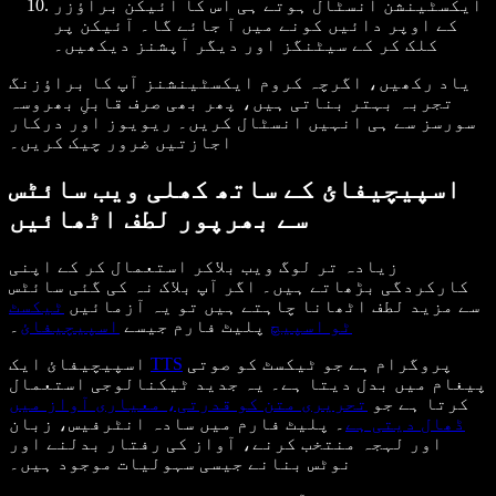
ایکسٹینشن انسٹال ہوتے ہی اس کا آئیکن براؤزر
کے اوپر دائیں کونے میں آ جائے گا۔ آئیکن پر
کلک کر کے سیٹنگز اور دیگر آپشنز دیکھیں۔
یاد رکھیں، اگرچہ کروم ایکسٹینشنز آپ کا براؤزنگ
تجربہ بہتر بناتی ہیں، پھر بھی صرف قابلِ بھروسہ
سورسز سے ہی انہیں انسٹال کریں۔ ریویوز اور درکار
اجازتیں ضرور چیک کریں۔
اسپیچیفائ کے ساتھ کھلی ویب سائٹس
سے بھرپور لطف اٹھائیں
زیادہ تر لوگ ویب بلاکر استعمال کر کے اپنی
کارکردگی بڑھاتے ہیں۔ اگر آپ بلاک نہ کی گئی سائٹس
سے مزید لطف اٹھانا چاہتے ہیں تو یہ آزمائیں
ٹیکسٹ
ٹو اسپیچ
پلیٹ فارم جیسے
اسپیچیفائ
۔
پروگرام ہے جو ٹیکسٹ کو صوتی
TTS
اسپیچیفائ ایک
پیغام میں بدل دیتا ہے۔ یہ جدید ٹیکنالوجی استعمال
کرتا ہے جو
تحریری متن کو قدرتی، معیاری آواز میں
ڈھال دیتی ہے
۔ پلیٹ فارم میں سادہ انٹرفیس، زبان
اور لہجہ منتخب کرنے، آواز کی رفتار بدلنے اور
نوٹس بنانے جیسی سہولیات موجود ہیں۔