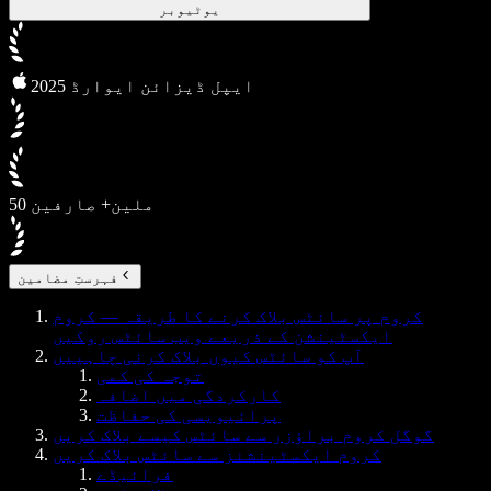
یوٹیوبر
2025 ایپل ڈیزائن ایوارڈ
50 ملین+ صارفین
فہرستِ مضامین
کروم پر سائٹس بلاک کرنے کا طریقہ — کروم
ایکسٹینشن کے ذریعے ویب سائٹس روکیں
آپ کو سائٹس کیوں بلاک کرنی چاہییں
توجہ کی کمی
کارکردگی میں اضافہ
پرائیویسی کی حفاظت
گوگل کروم براؤزر سے سائٹس کیسے بلاک کریں
کروم ایکسٹینشنز سے سائٹس بلاک کریں
فرائیڈے