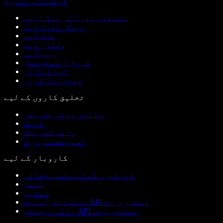
ٹیکسٹ ٹو اسپیچ
آئی فون اور آئی پیڈ ایپس
اینڈرائیڈ ایپ
میک ایپ
ونڈوز ایپ
ویب ایپ
کروم ایکسٹینشن
ایج ایڈ آن
ڈاؤن لوڈ کریں
تخلیق کاروں کے لیے
اے آئی وائس جنریٹر
ڈبنگ
وائس کلوننگ
اسپیچفائی ورک
کاروبار کے لیے
ڈیولپرز کے لیے اسپیچفائی
ٹیمز
تعلیم
ٹیکسٹ ٹو اسپیچ API دستاویزات
وائس ایجنٹس API دستاویزات