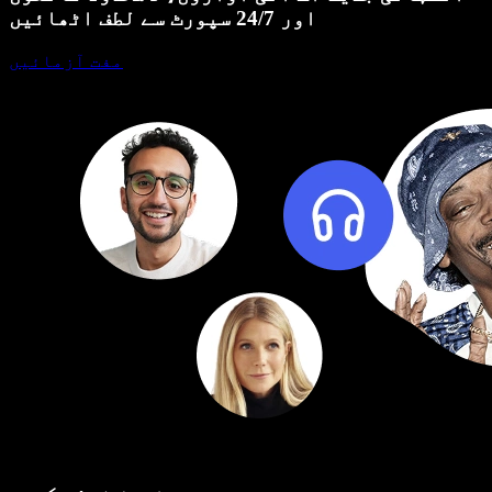
اور 24/7 سپورٹ سے لطف اٹھائیں
مفت آزمائیں