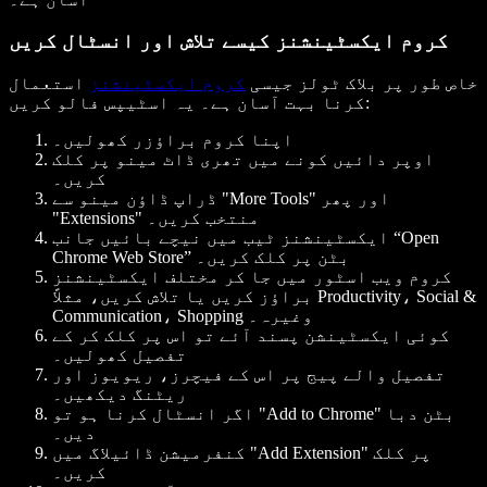
کروم ایکسٹینشنز کیسے تلاش اور انسٹال کریں
خاص طور پر بلاک ٹولز جیسی
کروم ایکسٹینشنز
استعمال
کرنا بہت آسان ہے۔ یہ اسٹیپس فالو کریں:
اپنا کروم براؤزر کھولیں۔
اوپر دائیں کونے میں تھری ڈاٹ مینو پر کلک
کریں۔
ڈراپ ڈاؤن مینو سے "More Tools" اور پھر
"Extensions" منتخب کریں۔
ایکسٹینشنز ٹیب میں نیچے بائیں جانب “Open
Chrome Web Store” بٹن پر کلک کریں۔
کروم ویب اسٹور میں جا کر مختلف ایکسٹینشنز
براؤز کریں یا تلاش کریں، مثلاً Productivity، Social &
Communication، Shopping وغیرہ۔
کوئی ایکسٹینشن پسند آئے تو اس پر کلک کر کے
تفصیل کھولیں۔
تفصیل والے پیج پر اس کے فیچرز، ریویوز اور
ریٹنگ دیکھیں۔
اگر انسٹال کرنا ہو تو "Add to Chrome" بٹن دبا
دیں۔
کنفرمیشن ڈائیلاگ میں "Add Extension" پر کلک
کریں۔