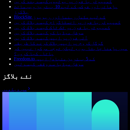
کمپیوٹر یا فون پر یوٹیوب کیسے بند کریں
پڑھائی اور فوکس کے لیے 10 بہترین ویب سائٹ
بلاکرز
BlockSite کے لیے مکمل رہنما اور ریویوز
کمپیوٹر یا فون پر انسٹاگرام کیسے بلاک کریں
کمپیوٹر یا فون پر ٹک ٹاک کیسے بلاک کریں
سوشل میڈیا کو کیسے بلاک کریں
آئی فون پر ایپس کیسے بلاک کریں
گوگل کروم پر ایپس بلاک کرنے کا طریقہ
میں پڑھنا چاہتا ہوں، لیکن توجہ مرکوز نہیں کر
پاتا۔ کیا کروں؟
Freedom.to کے 5 بہترین متبادل ایپس
سوشل میڈیا سے وقفہ کیسے لیں
نئے بلاگز
سب دیکھیں