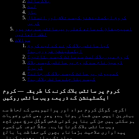
بلاک سائٹ
لمٹ
پاز
کروم ایکسٹینشنز کیسے تلاش اور انسٹال
کریں
اسپیچیفائ کے ساتھ کھلی ویب سائٹس سے بھرپور
لطف اٹھائیں
سوالات
کیا سائٹس بلاک کرنے کے لیے کروم
ایکسٹینشن ضروری ہے؟
کروم میں بلاک لسٹ سے سائٹ کیسے ہٹائیں؟
ڈومین نام سے کروم پر سائٹس کیسے بلاک
کریں؟
کمپیوٹر پر سائٹ کیسے بلاک کی جائے؟
کیسے پتا چلے سائٹ بلاک ہے؟
کروم پر سائٹس بلاک کرنے کا طریقہ — کروم
ایکسٹینشن کے ذریعے ویب سائٹس روکیں
اگرچہ گوگل کروم مواد اور پرائیویسی کے لحاظ سے
بہترین ایپس میں شمار ہوتا ہے، پھر بھی کئی وجوہات
ہو سکتی ہیں جن کی بنا پر کوئی شخص گوگل سرچ میں کچھ
ویب سائٹس بلاک کرنا چاہے۔ مثلاً توجہ کی کمی،
پیداواری صلاحیت بڑھانا، بچوں کی حفاظت یا بالغ
مواد تک رسائی محدود کرنا۔