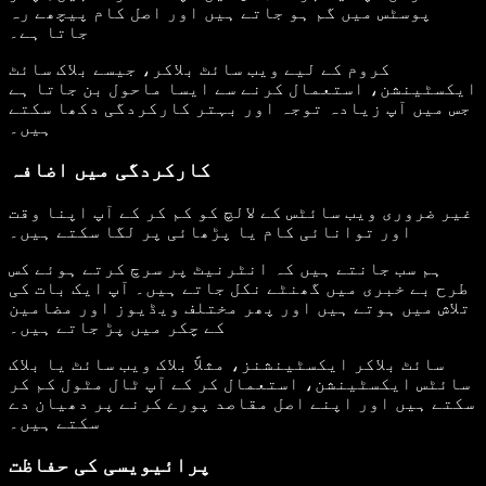
پوسٹس میں گم ہو جاتے ہیں اور اصل کام پیچھے رہ
جاتا ہے۔
کروم کے لیے ویب سائٹ بلاکر، جیسے بلاک سائٹ
ایکسٹینشن، استعمال کرنے سے ایسا ماحول بن جاتا ہے
جس میں آپ زیادہ توجہ اور بہتر کارکردگی دکھا سکتے
ہیں۔
کارکردگی میں اضافہ
غیر ضروری ویب سائٹس کے لالچ کو کم کر کے آپ اپنا وقت
اور توانائی کام یا پڑھائی پر لگا سکتے ہیں۔
ہم سب جانتے ہیں کہ انٹرنیٹ پر سرچ کرتے ہوئے کس
طرح بے خبری میں گھنٹے نکل جاتے ہیں۔ آپ ایک بات کی
تلاش میں ہوتے ہیں اور پھر مختلف ویڈیوز اور مضامین
کے چکر میں پڑ جاتے ہیں۔
سائٹ بلاکر ایکسٹینشنز، مثلاً بلاک ویب سائٹ یا بلاک
سائٹس ایکسٹینشن، استعمال کر کے آپ ٹال مٹول کم کر
سکتے ہیں اور اپنے اصل مقاصد پورے کرنے پر دھیان دے
سکتے ہیں۔
پرائیویسی کی حفاظت