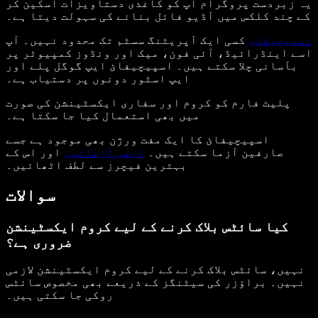
یہ زبردست پروگرام آپ کو کاغذی دستاویزات اسکین کر
کے چند کلکس میں آڈیو فائل بنانے کی سہولت دیتا ہے۔
اسپیچیفائ
کسی ایک آپریٹنگ سسٹم تک محدود نہیں۔ آپ
اسے اینڈرائیڈ، آئی فون، میک اور ونڈوز کمپیوٹر پر
بآسانی چلا سکتے ہیں۔ اسپیچیفائ ایپ گوگل پلے اور
ایپ اسٹور دونوں پر دستیاب ہے۔
پلیٹ فارم کو کروم اور سفاری ایکسٹینشن کی صورت
میں بھی استعمال کیا جا سکتا ہے۔
اسپیچیفائ کا ایک مفت ورژن بھی موجود ہے جسے
صارفین آزما سکتے ہیں۔
ابھی آزمائیں
اور اس کے
بہترین فیچرز سے لطف اٹھائیں۔
سوالات
کیا سائٹس بلاک کرنے کے لیے کروم ایکسٹینشن
ضروری ہے؟
نہیں، سائٹس بلاک کرنے کے لیے کروم ایکسٹینشن لازمی
نہیں۔ براؤزر کی سیٹنگز کے ذریعے بھی مخصوص سائٹس
روکی جا سکتی ہیں۔