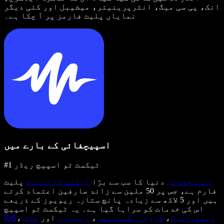
انک، پی سی میگ، انٹرپرینیئر، میشیبل اور کئی دیگر
نمایاں پلیٹ فارمز پر آ چکا ہے۔
اسپیچفائی کے بارے میں
#1 ٹیکسٹ ٹو اسپیچ ریڈر
اسپیچفائی
دنیا کا سب سے بڑا
ٹیکسٹ ٹو اسپیچ
پلیٹ
فارم ہے، جس پر 50 ملین سے زائد صارفین اعتماد کرتے
ہیں اور 5 لاکھ سے زیادہ پانچ ستارہ ریویوز کے ذریعے
اس کی خدمات کو سراہا گیا ہے۔ یہ ٹیکسٹ ٹو اسپیچ
اینڈرائیڈ
،
کروم ایکسٹینشن
،
ویب ایپ
اور
میک
،
iOS