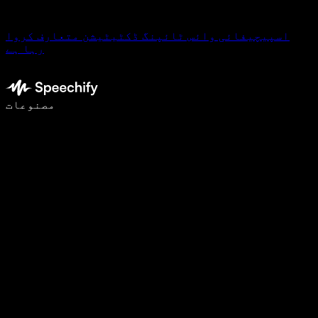
اسپیچیفائی وائس ٹائپنگ ڈکٹیٹیشن متعارف کروا
رہا ہے
وائس ٹائپنگ کے ساتھ 5 گنا تیزی سے لکھیں
مصنوعات
مزید جانیں