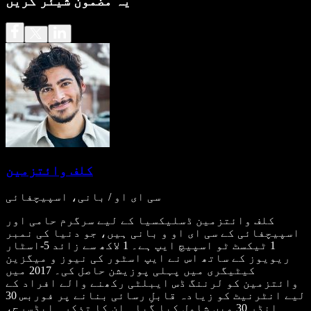
یہ مضمون شیئر کریں
کلف وائتزمین
سی ای او / بانی، اسپیچفائی
کلف وائتزمین ڈسلیکسیا کے لیے سرگرم حامی اور
اسپیچفائی کے سی ای او و بانی ہیں، جو دنیا کی نمبر
1 ٹیکسٹ ٹو اسپیچ ایپ ہے۔ 1 لاکھ سے زائد 5-اسٹار
ریویوز کے ساتھ اس نے ایپ اسٹور کی نیوز و میگزین
کیٹیگری میں پہلی پوزیشن حاصل کی۔ 2017 میں
وائتزمین کو لرننگ ڈس ایبلٹی رکھنے والے افراد کے
لیے انٹرنیٹ کو زیادہ قابلِ رسائی بنانے پر فوربس 30
انڈر 30 میں شامل کیا گیا۔ ان کا تذکرہ ایڈسرج،