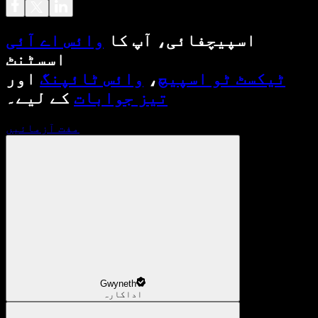
اسپیچفائی، آپ کا
وائس اے آئی
اسسٹنٹ
ٹیکسٹ ٹو اسپیچ
،
وائس ٹائپنگ
اور
تیز جوابات
کے لیے۔
مفت آزمائیں
Gwyneth
اداکارہ