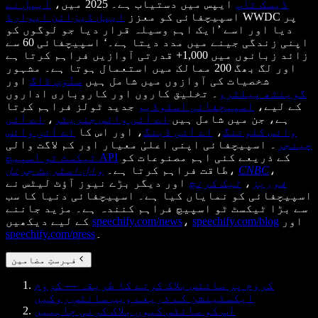
ڈیسک ٹاپ
ایپس میں دستیاب ہے۔ 2025 میں،
ایپل نے
WWDC پر
اسپیچفائی کو معزز
ایپل ڈیزائن ایوارڈ
دیا اور اسے ’ایک اہم وسیلہ قرار دیا جو لوگوں کو
اپنی زندگی جینے میں مدد دیتا ہے۔‘ اسپیچفائی 60 سے
زائد زبانوں میں 1,000+ قدرتی آوازیں فراہم کرتا ہے
اور لگ بھگ 200 ممالک میں استعمال ہوتا ہے۔ مشہور
شخصیات کی آوازوں میں شامل ہیں
سنُوپ ڈاگ
اور
گوینتھ پیلٹرو
۔ تخلیق کاروں اور کاروباری اداروں
کے لیے،
اسپیچفائی اسٹوڈیو
جدید ٹولز فراہم کرتا
ہے، جن میں شامل ہیں
اے آئی وائس جنریٹر
،
اے آئی
وائس کلوننگ
،
اے آئی ڈبنگ
، اور اس کا
اے آئی وائس
چینجر
۔ اسپیچفائی اپنی اعلیٰ معیار اور کم لاگت والی
کے ذریعے کئی اہم مصنوعات کو
ٹیکسٹ ٹو اسپیچ API
،
CNBC
،
طاقت فراہم کرتا ہے۔
وال اسٹریٹ جرنل
فوربز
،
ٹیک کرنچ
اور دیگر بڑے نیوز آؤٹ لیٹس نے
اسپیچفائی کو نمایاں کیا ہے۔ اسپیچفائی دنیا کا سب
سے بڑا ٹیکسٹ ٹو اسپیچ فراہم کنندہ ہے۔ مزید جاننے
اور
speechify.com/blog
،
speechify.com/news
کے لیے دیکھیں
۔
speechify.com/press
فہرستِ مضامین
کروم پر سائٹس بلاک کرنے کا طریقہ — کروم
ایکسٹینشن کے ذریعے ویب سائٹس روکیں
آپ کو سائٹس کیوں بلاک کرنی چاہییں