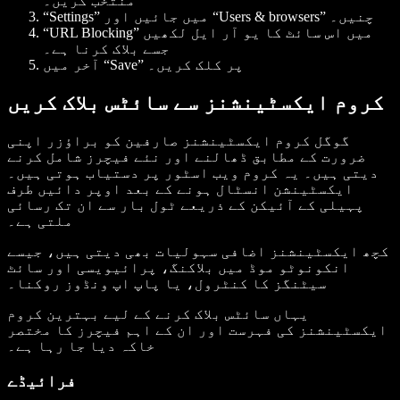
منتخب کریں۔
“Settings” میں جائیں اور “Users & browsers” چنیں۔
“URL Blocking” میں اس سائٹ کا یو آر ایل لکھیں
جسے بلاک کرنا ہے۔
آخر میں “Save” پر کلک کریں۔
کروم ایکسٹینشنز سے سائٹس بلاک کریں
گوگل کروم ایکسٹینشنز صارفین کو براؤزر اپنی
ضرورت کے مطابق ڈھالنے اور نئے فیچرز شامل کرنے
دیتی ہیں۔ یہ کروم ویب اسٹور پر دستیاب ہوتی ہیں۔
ایکسٹینشن انسٹال ہونے کے بعد اوپر دائیں طرف
پہیلی کے آئیکن کے ذریعے ٹول بار سے ان تک رسائی
ملتی ہے۔
کچھ ایکسٹینشنز اضافی سہولیات بھی دیتی ہیں، جیسے
انکونوٹو موڈ میں بلاکنگ، پرائیویسی اور سائٹ
سیٹنگز کا کنٹرول، یا پاپ اپ ونڈوز روکنا۔
یہاں سائٹس بلاک کرنے کے لیے بہترین کروم
ایکسٹینشنز کی فہرست اور ان کے اہم فیچرز کا مختصر
خاکہ دیا جا رہا ہے۔
فرائیڈے