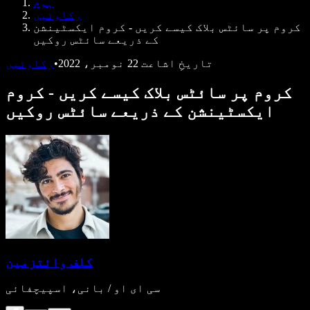
ہوم
ڈویلپرز کے لیے Speechify
رکاوٹیں
کروم پر سائٹس بلاک کیسے کریں - کروم ایکسٹینشن
کے ذریعے سائٹس روکیں
تاریخِ اشاعت
22 نومبر، 2022
•
رکاوٹیں
کروم پر سائٹس بلاک کیسے کریں - کروم
ایکسٹینشن کے ذریعے سائٹس روکیں
کلف وائتزمین
سی ای او / بانی، اسپیچفائی