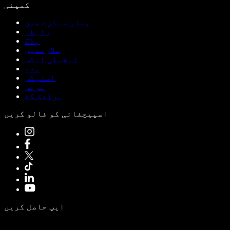
کمپنی
ہمارے بارے میں
رابطہ
بلاگ
ملازمتیں
ایفیلی ایٹس
مدد
اسٹیٹس
پریس
برانڈ کٹ
اسپیچفائی کو فالو کریں
ایپ حاصل کریں