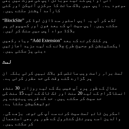
آئی او ایس کے لیے موبائل ایپ کی صورت میں بھی
موجود ہے۔ ایپ میں بلاک سائٹ کا مرکزی آئیکن اور کئی
کارآمد آپشنز ملتے ہیں۔
“BlockSite” لکھ کر آپ یہ ایپ اسٹور سے ڈاؤن لوڈ کر
سکتے ہیں۔ ایپ سیٹ اپ کے بعد فون اور کمپیوٹر پر
بلاکڈ مواد آپس میں سنک کر لیں۔
یاد رکھیں، “Add Extension” پر کلک کرنے کے بعد
ایکسٹینشن کو صحیح طرح چلانے کے لیے مزید اجازتیں
دینی پڑ سکتی ہیں۔
لمٹ
لمٹ براہِ راست ویب سائٹس کو بلاک نہیں کرتی بلکہ ان
پر گزارے گئے وقت کی حد مقرر کرتی ہے۔
مثال کے طور پر، آپ فیس بک کے لیے روزانہ 30 منٹ،
انسٹاگرام کے لیے 20 منٹ اور ٹک ٹاک کے لیے 15 منٹ کی
حد سیٹ کر سکتے ہیں۔ حد کے قریب پہنچنے پر
نوٹیفکیشن ملتا ہے۔
اسکرین ٹائم لمٹ سیٹ کرنے سے آپ کی توجہ بڑھے گی۔
والدین اسے پیرنٹل کنٹرول کے طور پر بھی استعمال
کر سکتے ہیں۔