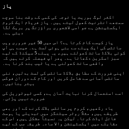
پاز
اکثر لوگ بوریت یا توجہ کی کمی کے وقت بنا سوچے
سمجھے انٹرنیٹ کھول لیتے ہیں۔ پاز فریڈم ایک کروم
ایکسٹینشن ہے جو اسی لاشعوری براؤزنگ پر بریک لگا
دیتی ہے۔
پاز کیسے کام کرتا ہے؟ اس میں 50 غیر ضروری ویب
سائٹس کی ایک پہلے سے بنی ہوئی لسٹ ہے۔ جیسے ہی آپ
کوئی بلاکڈ سائٹ کھولتے ہیں، یہ پہلے 5 سیکنڈ کے لیے
سبز اسکرین دکھاتا ہے۔ پھر آپ فیصلہ کرتے ہیں کہ
واقعی سائٹ کھولنی ہے یا ٹیب بند کرنا ہے۔
اپنی ضرورت کے مطابق بلاکڈ سائٹس کی لسٹ بدلیں، نئی
سائٹس آسانی سے شامل کریں اور کام کے دوران فوکس
بہتر بنائیں۔
اسے استعمال کرنا نہایت آسان ہے، کسی ٹیوٹوریل کی
ضرورت نہیں پڑتی۔
یاد رکھیں، کروم پر سائٹس بلاک کرنے کے اور بھی
طریقے ہیں، مثلاً روٹر سیٹنگز میں تبدیلی یا ہوسٹ
فائل ایڈٹ کرنا۔ لیکن یہ نسبتاً مشکل ہیں، اس کے
مقابلے میں ایکسٹینشن والا سادہ طریقہ سب کے لیے
آسان ہے۔