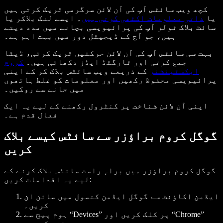
کچھ ویب سائٹس آپ کی آن لائن سرگرمی ٹریک کرتی ہیں
یا
ذاتی معلومات اکٹھی کرتی ہیں
۔ ایسے لنک بلاکر یا
سائٹ بلاک ٹولز آپ کی پرائیویسی بچانے میں مدد دیتے
ہیں، جو آج کے ڈیجیٹل دور میں بہت اہم ہے۔
بہت سی سائٹس آپ کی آن لائن حرکتیں ٹریک کرتی، ڈیٹا
جمع کرتی اور ٹارگٹڈ ایڈز دکھاتی ہیں۔
کروم
ایکسٹینشنز
کے ذریعے ویب سائٹس بلاک کر کے اپنی
پرائیویسی محفوظ رکھیں اور معلومات کو غلط ہاتھوں
میں جانے سے روکیں۔
اپنی آن لائن شناخت پر کنٹرول رکھنے کے لیے یہ ایک
فعال قدم ہے۔
گوگل کروم براؤزر سے سائٹس کیسے بلاک
کریں
گوگل کروم براؤزر میں براہِ راست سائٹس بلاک کرنے کے
لیے یہ اقدامات کریں:
ایڈمن اکاؤنٹ سے گوگل ایڈمن کنسول میں سائن ان
کریں۔
ہوم پیج سے “Devices” پر کلک کریں اور “Chrome”