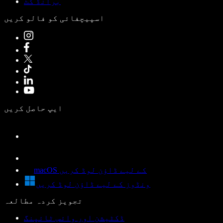
برانڈ کٹ
اسپیچفائی کو فالو کریں
ایپ حاصل کریں
macOS کے لیے ڈاؤن لوڈ کریں
ونڈوز کے لیے ڈاؤن لوڈ کریں
تجویز کردہ مطالعہ
ڈکٹیشن اور وائس ٹائپنگ