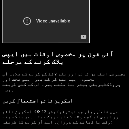
آئی فون پر مخصوص اوقات میں ایپس
بلاک کرنے کے مرحلے
مجموعی اسکرین ٹائم اور بلو لائٹ کم کرنے کے علاوہ آپ
مخصوص ایپس بند کر کے بھی اپنی صحت اور
پروڈکٹیویٹی بہتر بنا سکتے ہیں۔ اس کے کئی طریقے
ہیں۔
اسکرین ٹائم استعمال کریں
اسکرین ٹائم iOS 12 میں شامل ہوا، جو نوٹیفیکیشن
اور ایپس کو کچھ وقت کے لیے روک دیتا ہے، مثلاً سوتے
وقت یا کھانے کے دوران۔ اسے آن کرنے کا طریقہ: