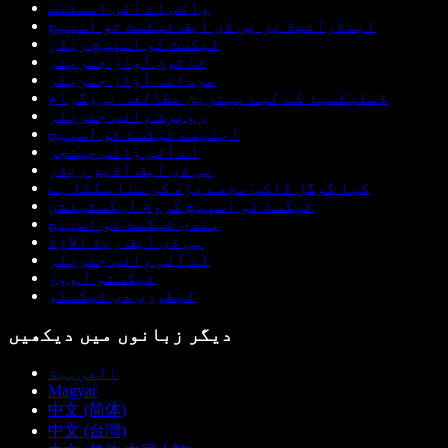
وائس اے آئی اسسٹنٹ
اینڈرائیڈ پر پی ڈی ایف ٹیکسٹ ٹو اسپیچ
ٹیکسٹ ٹو اسپیچ ریڈر
خاتون آواز جنریٹر
مردانہ آواز جنریٹر
ڈسلیکسیا کے لیے بہترین مطالعہ پروگرام
روبوٹ وائس جنریٹر
اینیمے ٹیکسٹ ٹو اسپیچ
اے آئی وائس چینجر
پی ڈی ایف آڈیو ریڈر
کیا گوگل ڈاکس مجھے پڑھ کر سنا سکتا ہے
ٹیکسٹ ٹو اسپیچ کروم ایکسٹینشن
ہندی ٹیکسٹ ٹو اسپیچ
پی ڈی ایف ریڈ الاؤڈ
اے آئی وائس جنریٹر
ٹیکستو آ ووز
لیطوری دی ٹیکسٹو
دیگر زبانوں میں دیکھیں
العربية
Magyar
中文 (简体)
中文 (台灣)