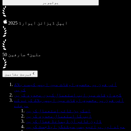
یوٹیوبر
2025 ایپل ڈیزائن ایوارڈ
50 ملین+ صارفین
فہرستِ مضامین
آئی فون پر مخصوص اوقات میں ایپس کیسے بلاک
کریں
کچھ اوقات میں ایپ استعمال کیوں محدود کریں
آئی فون پر مخصوص اوقات میں ایپس بلاک کرنے کے
مرحلے
اسکرین ٹائم استعمال کریں
ایپ کا استعمال محدود کریں
ڈاون ٹائم آن ڈیمانڈ فعال کریں
مواد اور پرائیویسی سیٹنگز ایڈجسٹ کریں