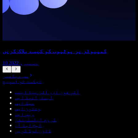
کمپیوٹر پر یوٹیوب کو کیسے بلاک کریں
10 دسمبر، 2022
سب دیکھیں
ٹیکسٹ ٹو اسپیچ
آئی فون اور آئی پیڈ ایپس
اینڈرائیڈ ایپ
میک ایپ
ونڈوز ایپ
ویب ایپ
کروم ایکسٹینشن
ایج ایڈ آن
ڈاؤن لوڈ کریں