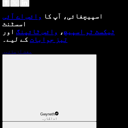
اسپیچفائی، آپ کا
وائس اے آئی
اسسٹنٹ
ٹیکسٹ ٹو اسپیچ
،
وائس ٹائپنگ
اور
تیز جوابات
کے لیے۔
مفت آزمائیں
Gwyneth
اداکارہ