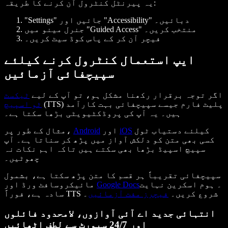
یہ پیرنٹل کنٹرول آن کرنے کا طریقہ:
"Settings" جائیں اور "Accessibility" دبائیں۔
جنرل مینو میں "Guided Access" منتخب کریں۔
فیچر آن کر کے پاس کوڈ سیٹ کریں۔
ایپ استعمال کنٹرول کرنے کیلئے
سپیچفائی آزمائیں
اگر توجہ برقرار رکھنا مشکل ہو، تو آپ کے لیے
ٹیکسٹ
(TTS) پلیٹ فارم جیسے سپیچفائی بہت کارآمد
ٹو اسپیچ
ہیں۔ یہ آپ کی پروڈکٹیویٹی بڑھا سکتا ہے۔
کیلئے دستیاب ٹول
iOS
اور
Android
مثال کے طور پر،
کسی بھی متن کو دلکش آواز میں پڑھ کر سناتا ہے۔ آپ
سپیچ اسپیڈ بڑھا بھی سکتے ہیں تاکہ اہم نکات نہ
چھوٹیں۔
سپیچفائی تقریباً ہر قسم کا متن پڑھ سکتا ہے، بشمول
۔ ہوم اسکرین نہایت
Google Docs
مائیکروسافٹ ورڈ اور
سادہ ہے، فوراً TTS شروع کریں۔
فیچرز مفت آزمائیں
۔
انتہائی جدید اے آئی آوازوں، لامحدود فائلوں
اور 24/7 سپورٹ سے لطف اٹھائیں