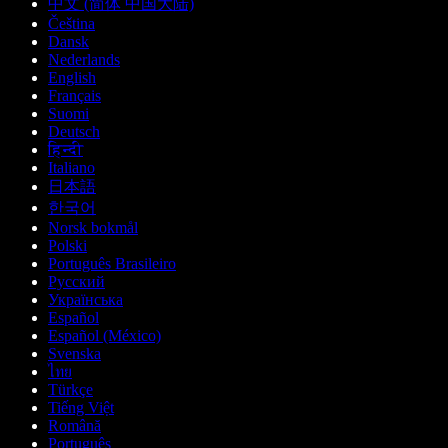
中文 (简体 中国大陆)
Čeština
Dansk
Nederlands
English
Français
Suomi
Deutsch
हिन्दी
Italiano
日本語
한국어
Norsk bokmål
Polski
Português Brasileiro
Русский
Українська
Español
Español (México)
Svenska
ไทย
Türkçe
Tiếng Việt
Română
Português