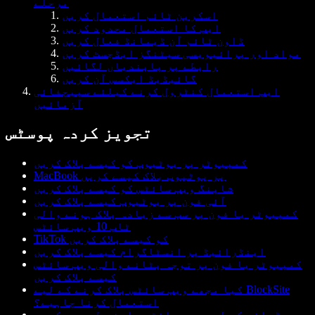
مرحلے
اسکرین ٹائم استعمال کریں
ایپ کا استعمال محدود کریں
ڈاون ٹائم آن ڈیمانڈ فعال کریں
مواد اور پرائیویسی سیٹنگز ایڈجسٹ کریں
رابطے پر پابندیاں لگائیں
گائیڈیڈ ایکسس آن کریں
ایپ استعمال کنٹرول کرنے کیلئے سپیچفائی
آزمائیں
تجویز کردہ پوسٹس
کمپیوٹر پر یوٹیوب کو کیسے بلاک کریں
MacBook پر یوٹیوب بلاک کیسے کریں
شاپنگ ویب سائٹس کو کیسے بلاک کریں
آئی فون پر یوٹیوب کیسے بلاک کریں
کمپیوٹر یا فون پر سب سے زیادہ بلاک ہونے والی
ٹاپ 10 ویب سائٹس
TikTok کو کیسے بلاک کریں
اینڈرائیڈ پر انسٹاگرام کیسے بلاک کریں
کمپیوٹر یا فون پر توجہ بٹانے والی ویب سائٹس
کیسے بلاک کریں
کیا مجھے ویب سائٹس بلاک کرنے کے لیے BlockSite
استعمال کرنا چاہیے؟
پڑھائی کے لیے ویب سائٹس عارضی طور پر کیسے