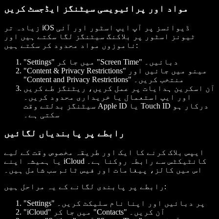
مواد اور پرائیویسی سیٹنگز ایڈجسٹ کریں
زیادہ تر iOS ڈیوائسز پر آپ ایپ اسٹور اور آئی
ٹیونز اسٹور پر بلاکنگ سیٹنگز لگا سکتے ہیں اور
ناموزوں مواد محدود کر سکتے ہیں:
"Settings" میں جا کر "Screen Time" دبائیں۔
"Content & Privacy Restrictions" مینو میں جائیں اور
"Content and Privacy Restrictions" منتخب کریں۔
آن اسکرین ہدایات پر عمل کریں، ریٹنگز طے کریں
اور ایپ استعمال یا خریداری محدود کریں۔
سیٹنگز بدلتے وقت Apple ID یا Touch ID درکار ہو
سکتی ہے۔
رابطے پر پابندیاں لگائیں
ایپس بلاک کرنے کا ایک اور طریقہ مخصوص وقت کے لیے
یا ہمیشہ اپنے iCloud کانٹیکٹس سے رابطہ روکنا ہے۔
اس میں کالز، پیغامات اور فیس ٹائم سب شامل ہیں۔
رابطے پر پابندی لگانے کے یہ مراحل ہیں:
"Settings" پر دبائیں اور اپنا نام سلیکٹ کریں۔
"iCloud" میں جا کر "Contacts" آن کریں۔