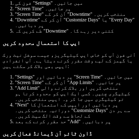
فون کی "Settings" میں جائیں۔
"Screen Time" پر جائیں۔
"Screen Time" آن کر کے "Downtime" منتخب کریں۔
"Downtime" آن کر کے "Customize Days" یا "Every Day"
پر دبائیں۔
طے کریں کہ "Downtime" کتنی دیر رہے گا۔
ایپ کا استعمال محدود کریں
آئی فون آپ کو خاص ایپ کیٹیگریز، جیسے سوشل نیٹ ورک
یا گیمز کے لیے وقت مقرر کرنے دیتا ہے۔ آپ انفرادی
ایپس بھی بلاک کر سکتے ہیں:
"Settings" پر دبائیں اور "Screen Time" میں جائیں۔
"Screen Time" آن کر کے "App Limits" پر جائیں۔
"Add Limit" منتخب کریں اور بلاک کرنے والی
کیٹیگری چنیں۔ کسی ایک ایپ کو محدود کرنا ہو
تو کیٹیگری میں جا کر وہ ایپس منتخب کریں۔
"Next" پر دبائیں اور ایپس کے استعمال کا
دورانیہ منتخب کریں۔ "Customize Days" سے ہر دن
کے لحاظ سے وقت الگ سیٹ کریں۔
حد مقرر کرنے کے بعد "Add" پر دبائیں۔
ڈاون ٹائم آن ڈیمانڈ فعال کریں