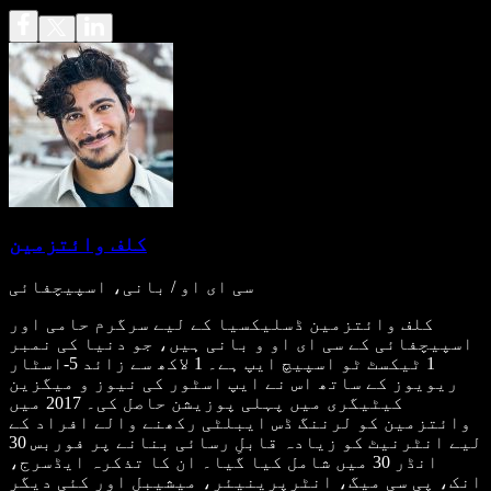
کلف وائتزمین
سی ای او / بانی، اسپیچفائی
کلف وائتزمین ڈسلیکسیا کے لیے سرگرم حامی اور
اسپیچفائی کے سی ای او و بانی ہیں، جو دنیا کی نمبر
1 ٹیکسٹ ٹو اسپیچ ایپ ہے۔ 1 لاکھ سے زائد 5-اسٹار
ریویوز کے ساتھ اس نے ایپ اسٹور کی نیوز و میگزین
کیٹیگری میں پہلی پوزیشن حاصل کی۔ 2017 میں
وائتزمین کو لرننگ ڈس ایبلٹی رکھنے والے افراد کے
لیے انٹرنیٹ کو زیادہ قابلِ رسائی بنانے پر فوربس 30
انڈر 30 میں شامل کیا گیا۔ ان کا تذکرہ ایڈسرج،
انک، پی سی میگ، انٹرپرینیئر، میشیبل اور کئی دیگر