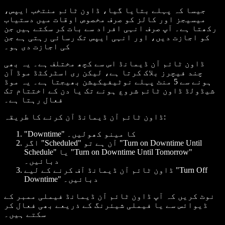
جیسا کہ پہلے بتایا گیا، ڈاون ٹائم منتخب ایپس،
میسیجز اور کالز کو صرف مخصوص اوقات میں دستیاب
رکھتا ہے۔ آپ صرف انہی افراد سے بات کر سکتے ہیں جن
کو اجازت دیں، اور انہی ایپس تک رسائی رہتی ہے جن
کی اجازت دی ہو۔
ڈاون ٹائم آن ڈیمانڈ اس سے کچھ مختلف ہے۔ یہ بھی
چند فیچرز بلاک کرتا ہے، لیکن ری اسٹرکٹڈ موڈ آن
ہونے سے 5 منٹ پہلے نوٹیفیکیشن بھیجتا ہے۔ یہ موڈ
شیڈولڈ ڈاون ٹائم شروع ہونے تک یا دن کے اختتام تک
فعال رہتا ہے۔
ڈاون ٹائم آن ڈیمانڈ آن کرنے کا طریقہ:
"Downtime" کا مینو کھولیں۔
اگر "Scheduled" آن ہے تو "Turn on Downtime Until
Schedule" یا "Turn on Downtime Until Tomorrow"
دبائیں۔
ڈاون ٹائم آن ڈیمانڈ آف کرنے کے لیے "Turn Off
Downtime" دبائیں۔
نوٹ کریں کہ آپ ڈاون ٹائم آن ڈیمانڈ فیملی ممبر کے
ڈیوائس سے یا فیملی شیئرنگ کے ذریعے بھی فعال کر
سکتے ہیں۔