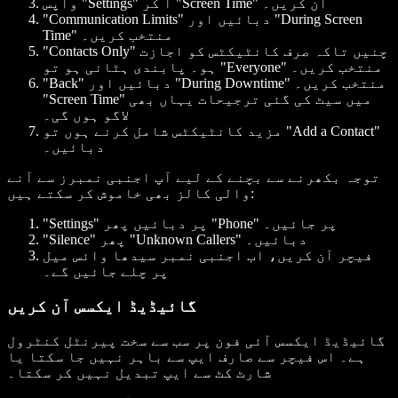
واپس "Settings" آ کر "Screen Time" آن کریں۔
"Communication Limits" دبائیں اور "During Screen
Time" منتخب کریں۔
"Contacts Only" چنیں تاکہ صرف کانٹیکٹس کو اجازت
ہو۔ پابندی ہٹانی ہو تو "Everyone" منتخب کریں۔
"Back" دبائیں اور "During Downtime" منتخب کریں۔
"Screen Time" میں سیٹ کی گئی ترجیحات یہاں بھی
لاگو ہوں گی۔
مزید کانٹیکٹس شامل کرنے ہوں تو "Add a Contact"
دبائیں۔
توجہ بکھرنے سے بچنے کے لیے آپ اجنبی نمبرز سے آنے
والی کالز بھی خاموش کر سکتے ہیں:
"Settings" پر دبائیں پھر "Phone" پر جائیں۔
"Silence" پھر "Unknown Callers" دبائیں۔
فیچر آن کریں، اب اجنبی نمبر سیدھا وائس میل
پر چلے جائیں گے۔
گائیڈیڈ ایکسس آن کریں
گائیڈیڈ ایکسس آئی فون پر سب سے سخت پیرنٹل کنٹرول
ہے۔ اس فیچر سے صارف ایپ سے باہر نہیں جا سکتا یا
شارٹ کٹ سے ایپ تبدیل نہیں کر سکتا۔