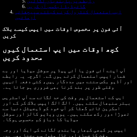
رابطے پر پابندیاں لگائیں
گائیڈیڈ ایکسس آن کریں
ایپ استعمال کنٹرول کرنے کیلئے سپیچفائی
آزمائیں
آئی فون پر مخصوص اوقات میں ایپس کیسے بلاک
کریں
کچھ اوقات میں ایپ استعمال کیوں
محدود کریں
آپ اپنے آئی فون یا آئی پیڈ پر سوشل میڈیا اور بے
شمار ایپس استعمال کرتے ہوں گے۔ اگرچہ یہ رابطے
اور آڈیو بکس سننے میں مددگار ہیں، کئی دفعہ انہیں
وقتی طور پر بند کرنا بھی ضروری ہو جاتا ہے۔
ایپ کے استعمال پر وقت کی حد لگانے سے آپ اسٹریس
بہتر سنبھال سکتے ہیں۔ الگ الگ ایپس بلاک کر کے اور
اسکرین ٹائم گھٹا کر آپ خود کو ڈیجیٹل دنیا سے
تھوڑا دور رکھ سکتے ہیں۔ یوں ویڈیو کالز اور سوشل
میڈیا کا دباؤ کم محسوس ہوگا۔
ایپس پر کبھی کبھار پابندی لگانے کی ایک اور وجہ
وقت کا ضیاع اور ٹال مٹول سے بچنا بھی ہے۔