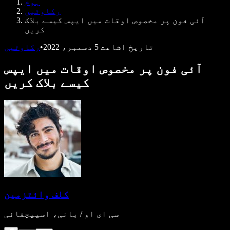
ہوم
ڈویلپرز کے لیے Speechify
رکاوٹیں
آئی فون پر مخصوص اوقات میں ایپس کیسے بلاک
کریں
تاریخِ اشاعت
5 دسمبر، 2022
•
رکاوٹیں
آئی فون پر مخصوص اوقات میں ایپس
کیسے بلاک کریں
کلف وائتزمین
سی ای او / بانی، اسپیچفائی