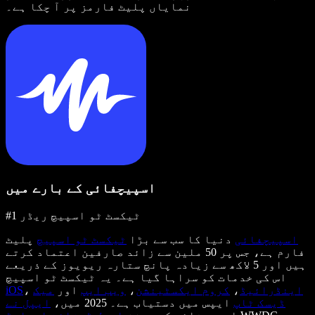
نمایاں پلیٹ فارمز پر آ چکا ہے۔
اسپیچفائی کے بارے میں
#1 ٹیکسٹ ٹو اسپیچ ریڈر
اسپیچفائی
دنیا کا سب سے بڑا
ٹیکسٹ ٹو اسپیچ
پلیٹ
فارم ہے، جس پر 50 ملین سے زائد صارفین اعتماد کرتے
ہیں اور 5 لاکھ سے زیادہ پانچ ستارہ ریویوز کے ذریعے
اس کی خدمات کو سراہا گیا ہے۔ یہ ٹیکسٹ ٹو اسپیچ
اینڈرائیڈ
،
کروم ایکسٹینشن
،
ویب ایپ
اور
میک
،
iOS
ڈیسک ٹاپ
ایپس میں دستیاب ہے۔ 2025 میں،
ایپل نے