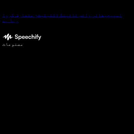
اسپیچیفائی وائس ٹائپنگ ڈکٹیٹیشن متعارف کروا
رہا ہے
وائس ٹائپنگ کے ساتھ 5 گنا تیزی سے لکھیں
مصنوعات
مزید جانیں