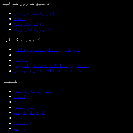
تخلیق کاروں کے لیے
اے آئی وائس جنریٹر
ڈبنگ
وائس کلوننگ
اسپیچفائی ورک
کاروبار کے لیے
ڈیولپرز کے لیے اسپیچفائی
ٹیمز
تعلیم
ٹیکسٹ ٹو اسپیچ API دستاویزات
وائس ایجنٹس API دستاویزات
کمپنی
ہمارے بارے میں
رابطہ
بلاگ
ملازمتیں
ایفیلی ایٹس
مدد
اسٹیٹس
پریس