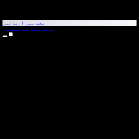
مفت میں آزمائیں
ابھی ڈاؤن لوڈ کریں
مصنوعات
متن کو آواز میں بدلیں
iPhone اور iPad ایپس
Android ایپ
Chrome ایکسٹینشن
Edge ایکسٹینشن
ویب ایپ
Mac ایپ