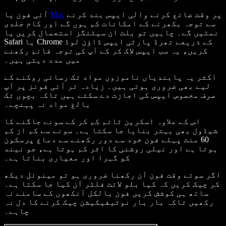
پر وقت ضائع کرنے والی ایپس بند کرنے
Mac
آئی فون یا
سے توجہ بکھرنے کے امکانات کم ہوں گے اور کام جلدی
نمٹیں گے۔ چاہیں تو بلٹ ان سیٹنگز استعمال کریں یا
Safari یا Chrome کے ذریعے تھرڈ پارٹی ایپس ڈاؤن لوڈ
کریں، یہ سب ایپس لاک کر کے آپ کی توجہ قائم رکھنے
میں مدد دیتی ہیں۔
اکثر یہ پابندیاں ناموزوں مواد تک رسائی روکنے کے
لیے بھی ضروری ہوتی ہیں۔ زیادہ تر آئی فونز پر آپ
صرف مخصوص ایپس کی اجازت دے سکتے ہیں تاکہ بچوں تک
بالغ مواد نہ پہنچے۔
اس کے علاوہ اسکرین ٹائم کم کر کے سونے جاگنے کا
شیڈول بھی بہتر بنایا جا سکتا ہے۔ سونے سے کم از کم
60 منٹ پہلے فون خود سے دور رکھنے سے دماغ پرسکون
ہوتا ہے اور نیلی روشنی کا اثر کم ہوتا ہے، جو نیند
کو گہرا اور معیاری بناتا ہے۔
اگر سوتے وقت فون آن رکھنا ضروری ہو تو مینوئل دیکھ
کر چیک کریں کہ کیا بلو لائٹ فلٹر آن کیا جا سکتا ہے۔
ساتھ ہی کوشش کریں فون بالکل آنکھوں کے سامنے نہ
رکھیں تاکہ بار بار نوٹیفیکیشن چیک کرنے کا دل نہ
چاہے۔