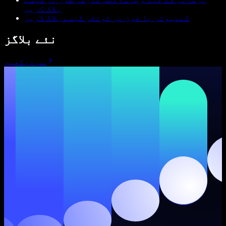
بلاک کریں
کمپیوٹر یا فون پر ٹوئٹر کیسے بلاک کریں
نئے بلاگز
سب دیکھیں