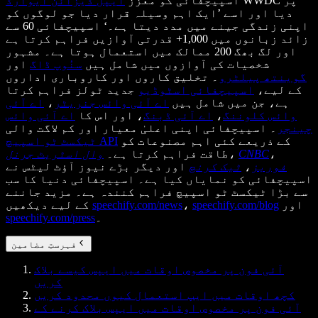
WWDC پر
اسپیچفائی کو معزز
ایپل ڈیزائن ایوارڈ
دیا اور اسے ’ایک اہم وسیلہ قرار دیا جو لوگوں کو
اپنی زندگی جینے میں مدد دیتا ہے۔‘ اسپیچفائی 60 سے
زائد زبانوں میں 1,000+ قدرتی آوازیں فراہم کرتا ہے
اور لگ بھگ 200 ممالک میں استعمال ہوتا ہے۔ مشہور
شخصیات کی آوازوں میں شامل ہیں
سنُوپ ڈاگ
اور
گوینتھ پیلٹرو
۔ تخلیق کاروں اور کاروباری اداروں
کے لیے،
اسپیچفائی اسٹوڈیو
جدید ٹولز فراہم کرتا
ہے، جن میں شامل ہیں
اے آئی وائس جنریٹر
،
اے آئی
وائس کلوننگ
،
اے آئی ڈبنگ
، اور اس کا
اے آئی وائس
چینجر
۔ اسپیچفائی اپنی اعلیٰ معیار اور کم لاگت والی
کے ذریعے کئی اہم مصنوعات کو
ٹیکسٹ ٹو اسپیچ API
،
CNBC
،
طاقت فراہم کرتا ہے۔
وال اسٹریٹ جرنل
فوربز
،
ٹیک کرنچ
اور دیگر بڑے نیوز آؤٹ لیٹس نے
اسپیچفائی کو نمایاں کیا ہے۔ اسپیچفائی دنیا کا سب
سے بڑا ٹیکسٹ ٹو اسپیچ فراہم کنندہ ہے۔ مزید جاننے
اور
speechify.com/blog
،
speechify.com/news
کے لیے دیکھیں
۔
speechify.com/press
فہرستِ مضامین
آئی فون پر مخصوص اوقات میں ایپس کیسے بلاک
کریں
کچھ اوقات میں ایپ استعمال کیوں محدود کریں
آئی فون پر مخصوص اوقات میں ایپس بلاک کرنے کے