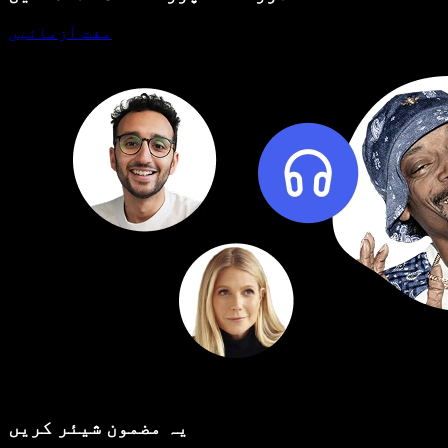
مفت آزمائیں
یہ مضمون شیئر کریں