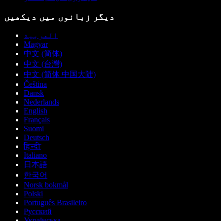
دیگر زبانوں میں دیکھیں
العربية
Magyar
中文 (简体)
中文 (台灣)
中文 (简体 中国大陆)
Čeština
Dansk
Nederlands
English
Français
Suomi
Deutsch
हिन्दी
Italiano
日本語
한국어
Norsk bokmål
Polski
Português Brasileiro
Русский
Українська