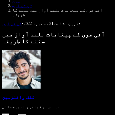
ہوم
ڈویلپرز کے لیے Speechify
ٹی ٹی ایس
آئی فون کے پیغامات بلند آواز میں سننے کا
طریقہ
تاریخِ اشاعت
21 دسمبر، 2022
•
ٹی ٹی ایس
آئی فون کے پیغامات بلند آواز میں
سننے کا طریقہ
کلف وائتزمین
سی ای او / بانی، اسپیچفائی