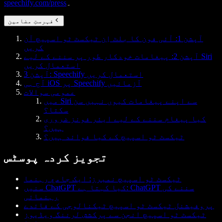
۔
speechify.com/press
فہرستِ مضامین
آپشن 1: آئی فون کا بلٹ اِن ٹیکسٹ ٹو اسپیچ آن
کریں
آپشن 2: پیغامات خودکار طور پر سننے کے لیے Siri
استعمال کریں
آپشن 3: Speechify استعمال کریں
آج ہی iOS پر Speechify آزمائیں
عمومی سوالات
میں Siri سے اپنے پیغامات کیوں نہیں سن
سکتا؟
کیا پیغام سننے کے لیے ایئر فونز ضروری
ہیں؟
ٹیکسٹ ٹو اسپیچ کے کیا فوائد ہیں؟
تجویز کردہ پوسٹس
ٹیکسٹ ٹو اسپیچ نمبرز: ایک جامع رہنما
سنیں ChatGPT کیا کہتا ہے: ChatGPT سننے کی
رہنمائی
پروفیشنل ٹیکسٹ ٹو اسپیچ ٹیکنالوجی کے فائدے
ٹیکسٹ ٹو اسپیچ انجن سے پرکشش لرننگ ویڈیوز