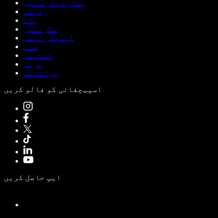
ہمارے بارے میں
رابطہ
بلاگ
ملازمتیں
ایفیلی ایٹس
مدد
اسٹیٹس
پریس
برانڈ کٹ
اسپیچفائی کو فالو کریں
ایپ حاصل کریں