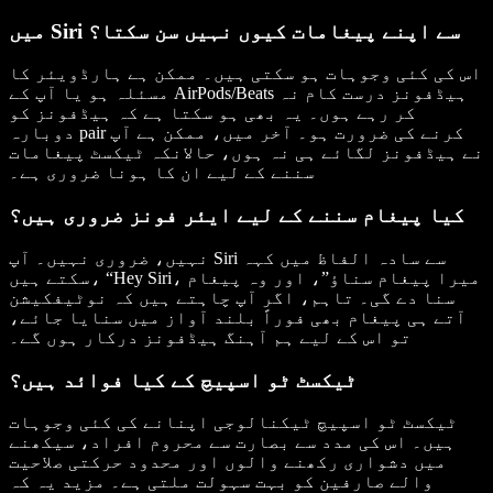
میں Siri سے اپنے پیغامات کیوں نہیں سن سکتا؟
اس کی کئی وجوہات ہو سکتی ہیں۔ ممکن ہے ہارڈویئر کا
مسئلہ ہو یا آپ کے AirPods/Beats ہیڈفونز درست کام نہ
کر رہے ہوں۔ یہ بھی ہو سکتا ہے کہ ہیڈفونز کو
دوبارہ pair کرنے کی ضرورت ہو۔ آخر میں، ممکن ہے آپ
نے ہیڈفونز لگائے ہی نہ ہوں، حالانکہ ٹیکسٹ پیغامات
سننے کے لیے ان کا ہونا ضروری ہے۔
کیا پیغام سننے کے لیے ایئر فونز ضروری ہیں؟
نہیں، ضروری نہیں۔ آپ Siri سے سادہ الفاظ میں کہہ
سکتے ہیں، “Hey Siri، میرا پیغام سناؤ”، اور وہ پیغام
سنا دے گی۔ تاہم، اگر آپ چاہتے ہیں کہ نوٹیفکیشن
آتے ہی پیغام بھی فوراً بلند آواز میں سنایا جائے،
تو اس کے لیے ہم آہنگ ہیڈفونز درکار ہوں گے۔
ٹیکسٹ ٹو اسپیچ کے کیا فوائد ہیں؟
ٹیکسٹ ٹو اسپیچ ٹیکنالوجی اپنانے کی کئی وجوہات
ہیں۔ اس کی مدد سے بصارت سے محروم افراد، سیکھنے
میں دشواری رکھنے والوں اور محدود حرکتی صلاحیت
والے صارفین کو بہت سہولت ملتی ہے۔ مزید یہ کہ