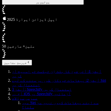
یوٹیوبر
2025 ایپل ڈیزائن ایوارڈ
50 ملین+ صارفین
فہرستِ مضامین
آپشن 1: آئی فون کا بلٹ اِن ٹیکسٹ ٹو اسپیچ آن
کریں
آپشن 2: پیغامات خودکار طور پر سننے کے لیے Siri
استعمال کریں
آپشن 3: Speechify استعمال کریں
آج ہی iOS پر Speechify آزمائیں
عمومی سوالات
میں Siri سے اپنے پیغامات کیوں نہیں سن
سکتا؟