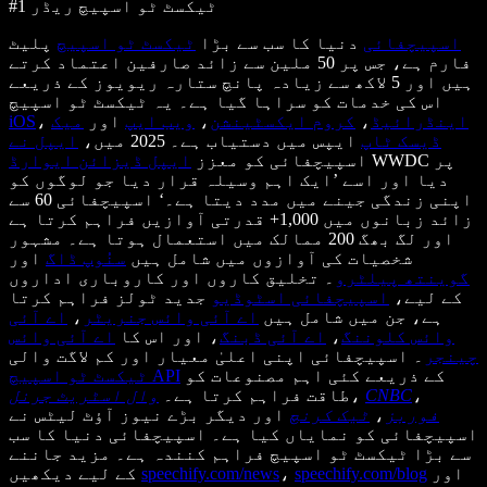
#1 ٹیکسٹ ٹو اسپیچ ریڈر
اسپیچفائی
دنیا کا سب سے بڑا
ٹیکسٹ ٹو اسپیچ
پلیٹ
فارم ہے، جس پر 50 ملین سے زائد صارفین اعتماد کرتے
ہیں اور 5 لاکھ سے زیادہ پانچ ستارہ ریویوز کے ذریعے
اس کی خدمات کو سراہا گیا ہے۔ یہ ٹیکسٹ ٹو اسپیچ
اینڈرائیڈ
،
کروم ایکسٹینشن
،
ویب ایپ
اور
میک
،
iOS
ڈیسک ٹاپ
ایپس میں دستیاب ہے۔ 2025 میں،
ایپل نے
WWDC پر
اسپیچفائی کو معزز
ایپل ڈیزائن ایوارڈ
دیا اور اسے ’ایک اہم وسیلہ قرار دیا جو لوگوں کو
اپنی زندگی جینے میں مدد دیتا ہے۔‘ اسپیچفائی 60 سے
زائد زبانوں میں 1,000+ قدرتی آوازیں فراہم کرتا ہے
اور لگ بھگ 200 ممالک میں استعمال ہوتا ہے۔ مشہور
شخصیات کی آوازوں میں شامل ہیں
سنُوپ ڈاگ
اور
گوینتھ پیلٹرو
۔ تخلیق کاروں اور کاروباری اداروں
کے لیے،
اسپیچفائی اسٹوڈیو
جدید ٹولز فراہم کرتا
ہے، جن میں شامل ہیں
اے آئی وائس جنریٹر
،
اے آئی
وائس کلوننگ
،
اے آئی ڈبنگ
، اور اس کا
اے آئی وائس
چینجر
۔ اسپیچفائی اپنی اعلیٰ معیار اور کم لاگت والی
کے ذریعے کئی اہم مصنوعات کو
ٹیکسٹ ٹو اسپیچ API
،
CNBC
،
طاقت فراہم کرتا ہے۔
وال اسٹریٹ جرنل
فوربز
،
ٹیک کرنچ
اور دیگر بڑے نیوز آؤٹ لیٹس نے
اسپیچفائی کو نمایاں کیا ہے۔ اسپیچفائی دنیا کا سب
سے بڑا ٹیکسٹ ٹو اسپیچ فراہم کنندہ ہے۔ مزید جاننے
اور
speechify.com/blog
،
speechify.com/news
کے لیے دیکھیں