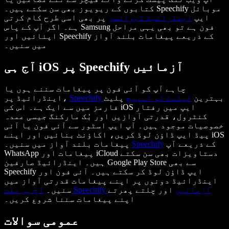
کتابوں کے ریویوز بھی سن سکتے ہیں۔ Speechify موبائل
ایپ
اینڈرائیڈ ڈیوائسز
پر بھی اسی طرح کام کرتی
ہے۔ اگر آپ کے پاس Samsung فون ہے تو بھی یہی مراحل
اپنائیں اور Speechify کے ذریعے پیغامات بلند آواز
میں سنیں۔
آج ہی iOS پر Speechify آزمائیں
چاہے آپ کو آئی فون پر پیغامات سننے ہوں یا
بہترین
ٹیکسٹ ٹو اسپیچ
پلیٹ
Speechify
اینڈرائیڈ پر،
فارمز میں سے ایک ہے۔ اس کی iOS ایپ میں رفتار
کنٹرول، قدرتی آوازیں اور بُک مارکنگ جیسی عمدہ
خصوصیات موجود ہیں۔ آپ ایپ اسٹور سے آئی فون یا آئی
پیڈ ایپ ڈاؤن لوڈ کریں، اکاؤنٹ بنائیں اور اپنے iOS
کے ذریعے آپ
Speechify
پیغامات بلند آواز میں سنیں۔
WhatsApp پیغامات اور iCloud دستاویزات بھی سن سکتے
ہیں۔ اینڈرائیڈ صارفین Google Play Store سے بھی
Speechify ایپ ڈاؤن لوڈ کر سکتے ہیں۔ آئی فون اور
اینڈرائیڈ دونوں پر اپنے پیغامات قدرتی آواز میں
آج ہی مفت Speechify آزمائیں
اور چلتے پھرتے
سنیں۔
اپنے پیغامات سننا شروع کریں۔
عمومی سوالات