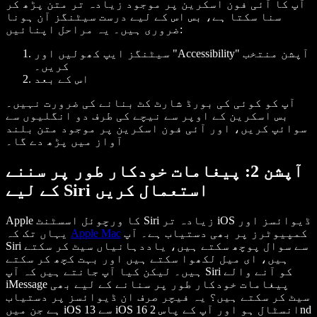
آپ کا آئی فون اسکرین پر موجود زیادہ تر متن پڑھ کر
سنا سکتا ہے، بس اس کے لیے درست سیٹنگز آن ہونا
ضروری ہیں۔ یہ مراحل اپنائیں:
سیٹنگز ایپ کھولیں اور "Accessibility" آپشن منتخب
کریں۔
اس کے بعد
آپ کو کوئی کی بورڈ شارٹ کٹ بنانے کی ضرورت نہیں۔
بس اسکرین کے اوپر سے نیچے کی طرف دو انگلیوں سے
سوائپ کریں، اور آئی فون اسکرین پر موجود متن بلند
آواز میں پڑھ دے گا۔
آپشن 2: پیغامات خودکار طور پر سننے
کے لیے Siri استعمال کریں
Apple کا ورچوئل اسسٹنٹ Siri زیادہ تر iOS ڈیوائسز اور
کمپیوٹرز پر بھی دستیاب ہے۔ آپ
Apple Mac
یہاں تک کہ
Siri سے سوال پوچھ سکتے ہیں، یاددہانیاں سیٹ کر سکتے
ہیں، ای میل لکھوا سکتے ہیں اور بہت کچھ کر سکتے
ہیں۔ لیکن کیا آپ جانتے ہیں کہ آپ Siri کو آنے والے
iMessage پیغامات خودکار طور پر سنانے کے لیے بھی
سیٹ کر سکتے ہیں؟ یہ فیچر صرف ان ڈیوائسز پر دستیاب
ہے جن میں iOS 13 سے iOS 16 انسٹال ہو اور آپ کے پاس 2nd