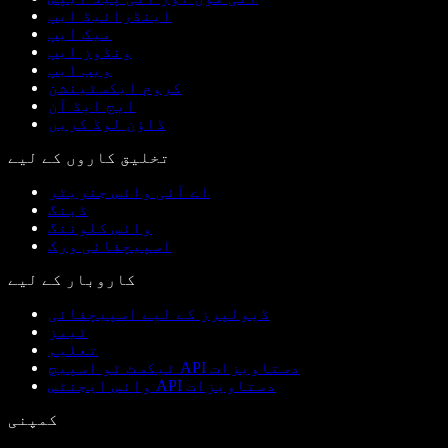
اینڈرائیڈ ایپ
میک ایپ
ونڈوز ایپ
ویب ایپ
کروم ایکسٹینشن
ایج ایڈ آن
ڈاؤن لوڈ کریں
تخلیق کاروں کے لیے
اے آئی وائس جنریٹر
ڈبنگ
وائس کلوننگ
اسپیچفائی ورک
کاروبار کے لیے
ڈیولپرز کے لیے اسپیچفائی
ٹیمز
تعلیم
ٹیکسٹ ٹو اسپیچ API دستاویزات
وائس ایجنٹس API دستاویزات
کمپنی