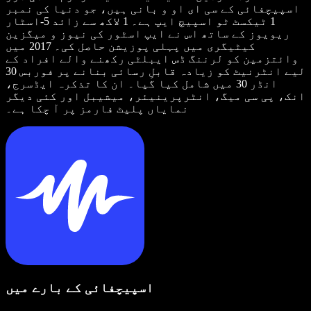
اسپیچفائی کے سی ای او و بانی ہیں، جو دنیا کی نمبر
1 ٹیکسٹ ٹو اسپیچ ایپ ہے۔ 1 لاکھ سے زائد 5-اسٹار
ریویوز کے ساتھ اس نے ایپ اسٹور کی نیوز و میگزین
کیٹیگری میں پہلی پوزیشن حاصل کی۔ 2017 میں
وائتزمین کو لرننگ ڈس ایبلٹی رکھنے والے افراد کے
لیے انٹرنیٹ کو زیادہ قابلِ رسائی بنانے پر فوربس 30
انڈر 30 میں شامل کیا گیا۔ ان کا تذکرہ ایڈسرج،
انک، پی سی میگ، انٹرپرینیئر، میشیبل اور کئی دیگر
نمایاں پلیٹ فارمز پر آ چکا ہے۔
اسپیچفائی کے بارے میں