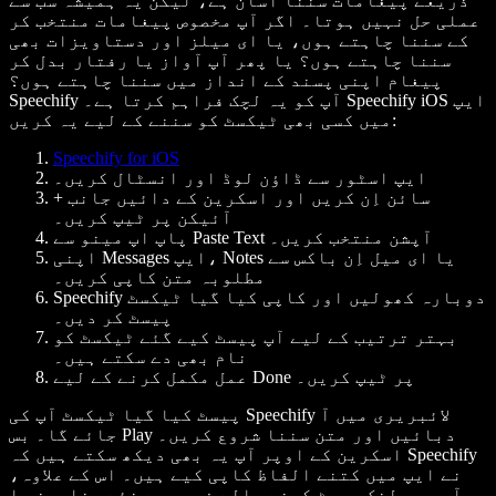
ذریعے پیغامات سننا آسان ہے، لیکن یہ ہمیشہ سب سے
عملی حل نہیں ہوتا۔ اگر آپ مخصوص پیغامات منتخب کر
کے سننا چاہتے ہوں، یا ای میلز اور دستاویزات بھی
سننا چاہتے ہوں؟ یا پھر آپ آواز یا رفتار بدل کر
پیغام اپنی پسند کے انداز میں سننا چاہتے ہوں؟
Speechify آپ کو یہ لچک فراہم کرتا ہے۔ Speechify iOS ایپ
میں کسی بھی ٹیکسٹ کو سننے کے لیے یہ کریں:
Speechify for iOS
ایپ اسٹور سے ڈاؤن لوڈ اور انسٹال کریں۔
سائن اِن کریں اور اسکرین کے دائیں جانب +
آئیکن پر ٹیپ کریں۔
پاپ اپ مینو سے Paste Text آپشن منتخب کریں۔
اپنی Messages ایپ، Notes یا ای میل اِن باکس سے
مطلوبہ متن کاپی کریں۔
Speechify دوبارہ کھولیں اور کاپی کیا گیا ٹیکسٹ
پیسٹ کر دیں۔
بہتر ترتیب کے لیے آپ پیسٹ کیے گئے ٹیکسٹ کو
نام بھی دے سکتے ہیں۔
عمل مکمل کرنے کے لیے Done پر ٹیپ کریں۔
پیسٹ کیا گیا ٹیکسٹ آپ کی Speechify لائبریری میں آ
جائے گا۔ بس Play دبائیں اور متن سننا شروع کریں۔
اسکرین کے اوپر آپ یہ بھی دیکھ سکتے ہیں کہ Speechify
نے ایپ میں کتنے الفاظ کاپی کیے ہیں۔ اس کے علاوہ،
آپ ویب لنک پیسٹ کرنے والے فیچر سے نئے مضامین یا