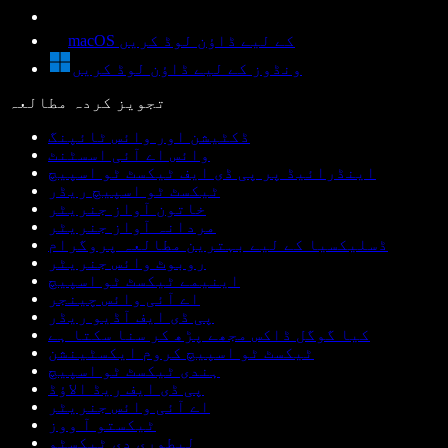
macOS کے لیے ڈاؤن لوڈ کریں
ونڈوز کے لیے ڈاؤن لوڈ کریں
تجویز کردہ مطالعہ
ڈکٹیشن اور وائس ٹائپنگ
وائس اے آئی اسسٹنٹ
اینڈرائیڈ پر پی ڈی ایف ٹیکسٹ ٹو اسپیچ
ٹیکسٹ ٹو اسپیچ ریڈر
خاتون آواز جنریٹر
مردانہ آواز جنریٹر
ڈسلیکسیا کے لیے بہترین مطالعہ پروگرام
روبوٹ وائس جنریٹر
اینیمے ٹیکسٹ ٹو اسپیچ
اے آئی وائس چینجر
پی ڈی ایف آڈیو ریڈر
کیا گوگل ڈاکس مجھے پڑھ کر سنا سکتا ہے
ٹیکسٹ ٹو اسپیچ کروم ایکسٹینشن
ہندی ٹیکسٹ ٹو اسپیچ
پی ڈی ایف ریڈ الاؤڈ
اے آئی وائس جنریٹر
ٹیکستو آ ووز
لیطوری دی ٹیکسٹو