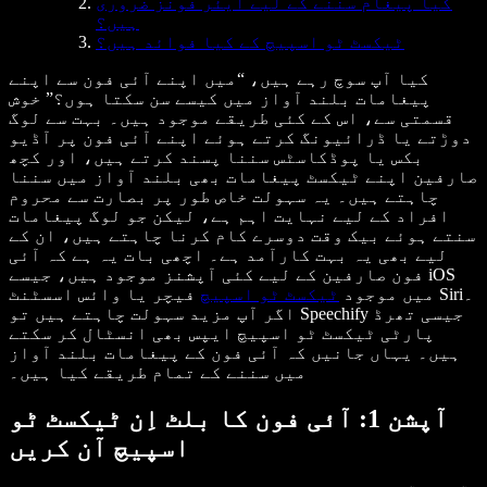
کیا پیغام سننے کے لیے ایئر فونز ضروری
ہیں؟
ٹیکسٹ ٹو اسپیچ کے کیا فوائد ہیں؟
کیا آپ سوچ رہے ہیں، “میں اپنے آئی فون سے اپنے
پیغامات بلند آواز میں کیسے سن سکتا ہوں؟” خوش
قسمتی سے، اس کے کئی طریقے موجود ہیں۔ بہت سے لوگ
دوڑتے یا ڈرائیونگ کرتے ہوئے اپنے آئی فون پر آڈیو
بکس یا پوڈکاسٹس سننا پسند کرتے ہیں، اور کچھ
صارفین اپنے ٹیکسٹ پیغامات بھی بلند آواز میں سننا
چاہتے ہیں۔ یہ سہولت خاص طور پر بصارت سے محروم
افراد کے لیے نہایت اہم ہے، لیکن جو لوگ پیغامات
سنتے ہوئے بیک وقت دوسرے کام کرنا چاہتے ہیں، ان کے
لیے بھی یہ بہت کارآمد ہے۔ اچھی بات یہ ہے کہ آئی
فون صارفین کے لیے کئی آپشنز موجود ہیں، جیسے iOS
میں موجود
ٹیکسٹ ٹو اسپیچ
فیچر یا وائس اسسٹنٹ Siri۔
اگر آپ مزید سہولت چاہتے ہیں تو Speechify جیسی تھرڈ
پارٹی ٹیکسٹ ٹو اسپیچ ایپس بھی انسٹال کر سکتے
ہیں۔ یہاں جانیں کہ آئی فون کے پیغامات بلند آواز
میں سننے کے تمام طریقے کیا ہیں۔
آپشن 1: آئی فون کا بلٹ اِن ٹیکسٹ ٹو
اسپیچ آن کریں