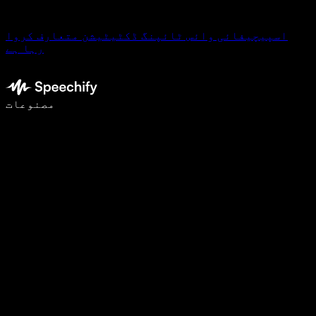
اسپیچیفائی وائس ٹائپنگ ڈکٹیٹیشن متعارف کروا
رہا ہے
وائس ٹائپنگ کے ساتھ 5 گنا تیزی سے لکھیں
مصنوعات
مزید جانیں