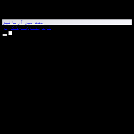
مفت میں آزمائیں
ابھی ڈاؤن لوڈ کریں
مصنوعات
متن کو آواز میں بدلیں
iPhone اور iPad ایپس
Android ایپ
Chrome ایکسٹینشن
Edge ایکسٹینشن
ویب ایپ
Mac ایپ