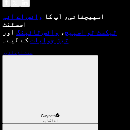
اسپیچفائی، آپ کا
وائس اے آئی
اسسٹنٹ
ٹیکسٹ ٹو اسپیچ
،
وائس ٹائپنگ
اور
تیز جوابات
کے لیے۔
مفت آزمائیں
Gwyneth
اداکارہ