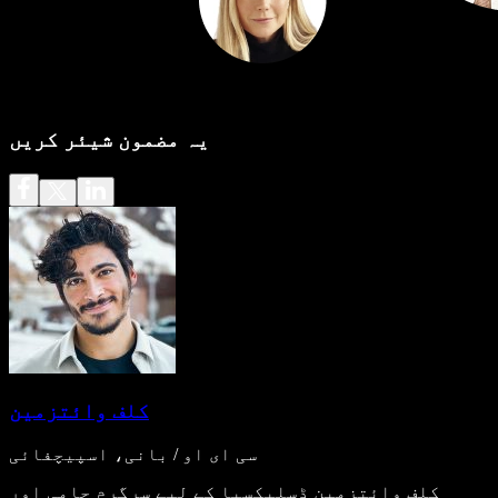
یہ مضمون شیئر کریں
کلف وائتزمین
سی ای او / بانی، اسپیچفائی
کلف وائتزمین ڈسلیکسیا کے لیے سرگرم حامی اور