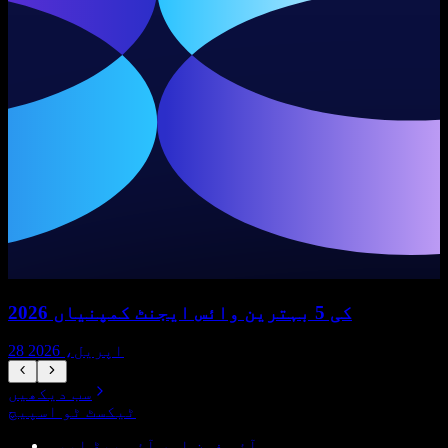
2026 کی 5 بہترین وائس ایجنٹ کمپنیاں
28 اپریل، 2026
سب دیکھیں
ٹیکسٹ ٹو اسپیچ
آئی فون اور آئی پیڈ ایپس