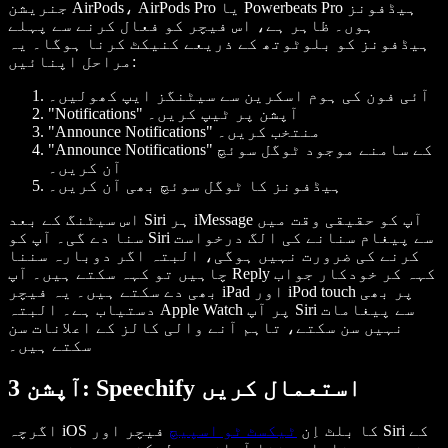
جنریشن AirPods، AirPods Pro یا Powerbeats Pro ہیڈفونز
ہوں۔ ظاہر ہے، اس فیچر کو فعال کرنے سے پہلے
ہیڈفونز کو بلوٹوتھ کے ذریعے کنیکٹ کرنا ہوگا۔ یہ
مراحل اپنائیں:
آئی فون کی ہوم اسکرین سے سیٹنگز ایپ کھولیں۔
"Notifications" آپشن پر ٹیپ کریں۔
"Announce Notifications" منتخب کریں۔
"Announce Notifications" کے سامنے موجود ٹوگل سوئچ
آن کریں۔
ہیڈفونز کا ٹوگل سوئچ بھی آن کریں۔
اس سیٹنگ کے بعد Siri ہر iMessage آپ کو حقیقی وقت میں
سنا دے گی۔ آپ کو Siri سے پیغام سنانے کی الگ درخواست
کرنے کی ضرورت نہیں ہوگی، البتہ اگر دوبارہ سننا
چاہیں تو کہہ سکتے ہیں۔ آپ Reply کہہ کر خودکار جواب
بھی دے سکتے ہیں۔ یہ فیچر iPad اور iPod touch پر بھی
دستیاب ہے۔ البتہ Apple Watch پر آپ Siri سے پیغامات
نہیں سن سکتے، تاہم آنے والی کالز کے اعلانات سن
سکتے ہیں۔
آپشن 3: Speechify استعمال کریں
اگرچہ iOS کا بلٹ اِن
ٹیکسٹ ٹو اسپیچ
فیچر اور Siri کے