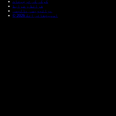
کوکی کی ترجیحات
شرائط و ضوابط
پرائیویسی پالیسی
© اسپیچفائی انک 2026