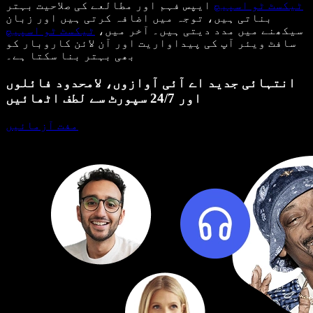
ٹیکسٹ ٹو اسپیچ
ایپس فہم اور مطالعے کی صلاحیت بہتر
بناتی ہیں، توجہ میں اضافہ کرتی ہیں اور زبان
سیکھنے میں مدد دیتی ہیں۔ آخر میں،
ٹیکسٹ ٹو اسپیچ
سافٹ ویئر آپ کی پیداواریت اور آن لائن کاروبار کو
بھی بہتر بنا سکتا ہے۔
انتہائی جدید اے آئی آوازوں، لامحدود فائلوں
اور 24/7 سپورٹ سے لطف اٹھائیں
مفت آزمائیں