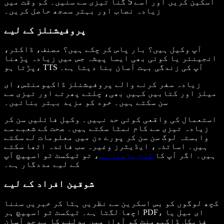
اسکین کریں اور اسے 5 گنا تیزی سے سنیں۔ کم وقت میں
زیادہ نصاب اور بہتر سمجھ حاصل کریں۔
پروفیشنلز کے لیے
آپ وکیل ہیں؟ بار پاس کر چکے ہیں؟ مصنف، ڈاکٹر،
انجینئر یا کوئی بھی ایسا پیشہ جس میں زیادہ پڑھنا
پڑتا ہو، TTS آپ کی زندگی بہت آسان بنا دیتا ہے۔
زیادہ سفر کرنے والے پروفیشنلز ڈاکیومنٹس، ای
میلز اور کتابیں کہیں بھی، چلتے پھرتے اور تیزی سے
سن سکتے ہیں۔ خود کو مزید بہتر بنائیں۔
استعمال کی واقعی کوئی حد نہیں۔ وکیل فائلیں سن کر
زیادہ تیزی سے کام نمٹا سکتے ہیں۔ صحت کے شعبے سے
وابستہ لوگ سن سن کر پورے دن میں معلومات لے سکتے
ہیں۔ اساتذہ، ایڈیٹرز وغیرہ سب فائدہ اٹھا سکتے
ہیں۔ اگر آپ کا
کام پڑھنا ہے
، تو ٹیکسٹ ٹو اسپیچ آپ
کے لیے مددگار ہے۔
شوقین افراد کے لیے
کچھ لوگوں کو بس اسکرین سے نظریں ہٹا کر خبریں سننا
اچھا لگتا ہے۔ ٹیکسٹ ٹو اسپیچ ہر PDF، ای میل یا
فزیکل ڈاکیومنٹ کو آواز میں بدلنے کا بے حد آسان