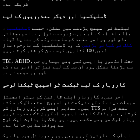
طریقہ ہے۔
ڈسلیکسیا اور دیگر معذوریوں کے لیے
ٹیکسٹ ٹو اسپیچ پڑھنے میں مشکل، جیسے
ڈسلیکسیا
،
والے افراد کے لیے بہت زبردست ٹول ہے۔ اسپیچفائی
خاص طور پر اسی مقصد کو سامنے رکھ کر بنایا گیا۔
کلف کی کہانی پڑھیں
کہ وہ ڈسلیکسیا کے باوجود سال
میں 100 کتابیں کیسے سن کر ختم کرتے ہیں!
TBI، ADHD، خشک آنکھوں یا ایسی کسی بھی بیماری جس
سے پڑھنا مشکل ہو، ان سب کے لیے تیز تر آڈیو مدد کے
طور پر موجود ہے۔
کاروبار کے لیے ٹیکسٹ ٹو اسپیچ ٹیکنالوجی
آخر میں، کاروبار اپنے قارئین کو بہتر ڈیجیٹل
سہولت دینے کے لیے ٹیکسٹ ٹو اسپیچ استعمال کر سکتے
ہیں۔ میڈیم اپنی کروڑوں ریڈرز کو TTS مفت فراہم
کرتا ہے۔ ریڈنگ کا وقت اب صرف اسکرین تک محدود نہیں
رہا، لوگ سن بھی سکتے ہیں۔ ہر بلاگ یا ہدایت ایک طرح
سے پوڈکاسٹ بن جاتا ہے۔
اب آپ کے قارئین کہیں بھی ہوں، موبائل جیب یا بیگ