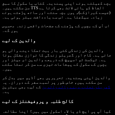
بچے کھیلتے ہوئے اپنی پسندیدہ کتاب یا سکول کا سبق
سن سکتے ہیں۔ TTS الفاظ کو ہائی لائٹ بھی کرتا ہے
(جیسے کہراؤکے)، یوں بچہ سنتے اور ساتھ پڑھتے ہوئے
زیادہ سیکھتا ہے۔ اس سے یادداشت بہتر ہوتی ہے۔
اب آپ کے بچوں کے پڑھنے کے صفحات واقعی زندہ محسوس
ہوں گے۔
والدین کے لیے
والدین کی زندگی کئی بار بہت تھکا دینے والی ہو
جاتی ہے۔ کام اور گھریلو زندگی کا توازن مشکل ہوتا
ہے۔ ٹیکسٹ ٹو اسپیچ کے ذریعے والدین ای میلز اور
بچوں کے سکول کے پیغامات تیزی سے سن کر نمٹا سکتے
ہیں۔
والدین اپنی پسندیدہ تحریریں بھی آڈیو میں بدل کر
سن سکتے ہیں، خاص طور پر لمبے سفر کے دوران۔ یہ
گھریلو تعلیم دینے والے والدین
کے لیے بھی بہترین
ہے۔
کالج طلبہ و پروفیشنلز کے لیے
کیا آپ پی ایچ ڈی یا لاء اسکول میں ہیں؟ اپنا مطالعہ