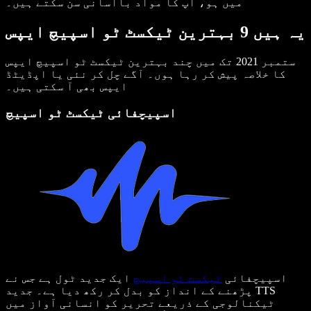
میں ہو، آپ کا مواد باآسانی سن سکتے ہیں۔
یہ ہیں 9 بہترین ٹیکسٹ ٹو اسپیچ ایپس
ستمبر 2021 تک میں چند بہترین ٹیکسٹ ٹو اسپیچ ایپس
کا خلاصہ پیش کر رہا ہوں۔ آگے چل کر نئی یا اپڈیٹڈ
ایپس بھی آ سکتی ہیں۔
اسپیچفائی ٹیکسٹ ٹو اسپیچ
اسپیچفائی
ٹیکسٹ ٹو اسپیچ
ایک جدید ٹول ہے جس نے
پڑھنے کے انداز کو بدل کر رکھ دیا ہے۔ جدید TTS
ٹیکنالوجی کے ذریعے تحریر کو انسانی آواز میں