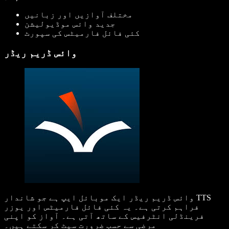
مختلف آوازیں اور زبانیں
جدید وائس موڈیولیشن
کئی فائل فارمیٹس کی سپورٹ
وائس ڈریم ریڈر
وائس ڈریم ریڈر ایک موبائل ایپ ہے جو شاندار TTS
فراہم کرتی ہے۔ یہ کئی فائل فارمیٹس اور یوزر
فرینڈلی انٹرفیس کے ساتھ آتی ہے۔ آواز کو اپنی
مرضی سے حسبِ ضرورت سیٹ کر سکتے ہیں۔