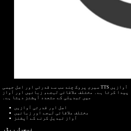
سیری پروک چند سب سے قدرتی اور اصل جیسی TTS آوازیں
پیدا کرتا ہے۔ مختلف علاقائی لہجے، زبانیں اور آواز
میں تبدیلی کے متعدد آپشنز دیتا ہے۔
اصل اور قدرتی آوازیں
مختلف علاقائی لہجے اور زبانیں
آواز تبدیل کرنے کے آپشنز
نیچرل ریڈر