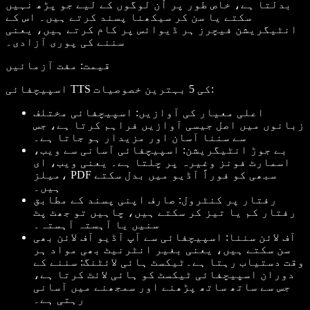
بدلتا ہے، خاص طور پر اُن لوگوں کے لیے جو پڑھ نہیں
سکتے یا سن کر سیکھنا پسند کرتے ہیں۔ اس کے
انٹیگریشن فیچرز ہر ڈیوائس پر کام کرتے ہیں، یعنی
سننے کی پوری آزادی۔
قیمت
: مفت آزمائیں
:
اسپیچفائی TTS کی 5 بہترین خصوصیات
اعلی معیار کی آوازیں
: اسپیچفائی مختلف
زبانوں میں اصل جیسی آوازیں فراہم کرتا ہے، جس
سے سننا آسان اور مزیدار ہو جاتا ہے۔
بے جوڑ انٹیگریشن
: اسپیچفائی آسانی سے ویب،
اسمارٹ فونز وغیرہ پر چلتا ہے۔ یعنی ویب، ای
میلز، PDF سبھی کو فوراً آڈیو میں بدل سکتے
ہیں۔
رفتار پر کنٹرول
: صارف اپنی پسند کے مطابق
رفتار کم یا تیز کر سکتے ہیں، چاہیں تو جھٹ پٹ
سنیں یا آہستہ آہستہ۔
آف لائن سننا
: اسپیچفائی سے آپ آڈیو آف لائن بھی
سن سکتے ہیں، یعنی بغیر انٹرنیٹ بھی مواد ہر
وقت دستیاب رہتا ہے۔
ٹیکسٹ ہائی لائٹنگ
: سننے کے
دوران اسپیچفائی ٹیکسٹ کو ہائی لائٹ کرتا ہے،
جس سے ساتھ ساتھ پڑھنے اور سمجھنے میں آسانی
رہتی ہے۔