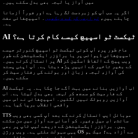
میں آواز یا لہجہ بھی بدل سکتے ہیں۔
اگر یہ سب آپ کو زبردست لگ رہا ہے اور فوراً آزمانا
چاہتے ہیں،
تو ابھی کر کے دیکھیں
۔ اسپیچفائی مفت
ہے۔
AI ٹیکسٹ ٹو اسپیچ کیسے کام کرتا ہے؟
عام طور پر، آپ کوئی ٹیکسٹ ٹو اسپیچ کنورٹر جیسے
اسپیچفائی ڈیوائس پر یا براؤزر ایکسٹینشن کے طور
پر انسٹال کرتے ہیں۔ AI ویب پیج کے الفاظ اسکین کر
کے بغیر تاخیر کے انہیں پڑھ دیتا ہے۔ آپ اپنی پسند
کی آواز، لہجہ، زبان اور بولنے کی رفتار سیٹ کر
سکتے ہیں۔
AI اب آوازیں بنانے میں بہت آگے جا چکا ہے۔ یہ ٹیکسٹ
کے فارمیٹ کو سمجھ کر لہجہ بھی بدل لیتا ہے۔ اب
آوازیں روبوٹک نہیں لگتیں۔ اسپیچفائی نے اس میں
واقعی انقلاب برپا کیا ہے۔
TTS موبائل ایپ انسٹال کرنے کے بعد آپ کسی بھی ویب
سائٹ، ای میل وغیرہ کو آسانی سے آواز میں سن سکتے
ہیں۔ براؤزر ایکسٹینشن کے ذریعے لیپ ٹاپ پر بھی
یہی سہولت ملتی ہے۔ ویب ورژن OS سے آزاد ہے؛ میک ہو
یا ونڈوز، دونوں پر چلتا ہے۔