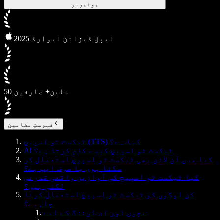
یوٹیوبر
2025 ایپل ڈیزائن ایوارڈ
50 ملین+ صارفین
فہرستِ مضامین
ٹیکسٹ ٹو اسپیچ (TTS) کیا ہے؟
AI ٹیکسٹ ٹو اسپیچ کیسے کام کرتا ہے؟
کیا میں آن لائن بھی ٹیکسٹ ٹو اسپیچ استعمال کر
سکتا ہوں یا صرف ایپ ہے؟
کیا ٹیکسٹ ٹو اسپیچ کی آوازیں واقعی قدرتی
لگتی ہیں؟
کن لوگوں کو ٹیکسٹ ٹو اسپیچ استعمال کرنا
چاہیے؟
بچوں اور ای لرننگ کے لیے