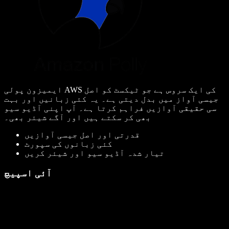
ایمیزون پولی AWS کی ایک سروس ہے جو ٹیکسٹ کو اصل
جیسی آواز میں بدل دیتی ہے۔ یہ کئی زبانیں اور بہت
سی حقیقی آوازیں فراہم کرتا ہے۔ آپ اپنی آڈیو سیو
بھی کر سکتے ہیں اور آگے شیئر بھی۔
قدرتی اور اصل جیسی آوازیں
کئی زبانوں کی سپورٹ
تیار شدہ آڈیو سیو اور شیئر کریں
آئی اسپیچ