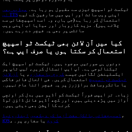
ٹیکسٹ ٹو اسپیچ تیزی سے مقبول ہو رہا ہے۔
میڈیم بھی
اپنی ویب سائٹ اور ایپ میں صارفین کے لیے
اب TTS
استعمال کر رہا ہے (جی ہاں، وہ اسے اسپیچفائی سے
چلاتے ہیں)۔ مزید کاروبار اور میڈیا اب اپنی ویب
سائٹس پر بھی یہ فیچر دے رہے ہیں۔
کیا میں آن لائن بھی ٹیکسٹ ٹو اسپیچ
استعمال کر سکتا ہوں یا صرف ایپ ہے؟
دونوں ہی صورتیں موجود ہیں۔ ٹیکسٹ ٹو اسپیچ ایک
ٹیکنالوجی ہے۔ آپ ایپ انسٹال کریں، لیپ ٹاپ پر
ایکسٹینشن لگائیں جیسے
کروم یا سفاری
، یا
آن لائن
ٹیکسٹ ٹو اسپیچ
استعمال کریں۔ فی الحال فائر فاکس
یا مائکروسافٹ براؤزرز پر یہ فیچر اتنا عام نہیں۔
زیادہ تر ایپس فوراً ٹیکسٹ کو آڈیو میں بدل کر اونچی
آواز میں پڑھ دیتی ہیں، اور کچھ آڈیو فائل ڈاؤن لوڈ
کرنے کا آپشن بھی دیتی ہیں۔
،
اسپیچفائی بالکل مفت آزما کر دیکھیں
اینڈروئیڈ
کروم
یا سفاری پر۔
،
iOS