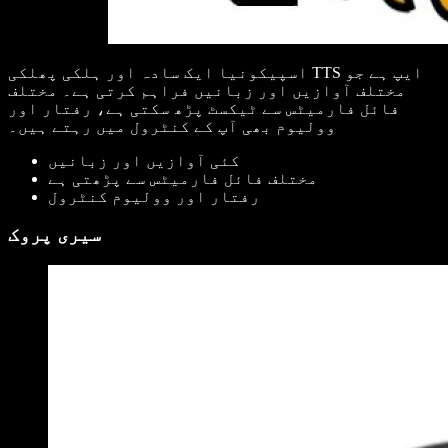
اسپیکونیا ایک سادہ اور ہلکی پھلکی TTS ایپ ہے جو
مختلف آوازیں اور زبانیں فراہم کرتی ہے۔ مختلف
فائل فارمیٹس سے ٹیکسٹ پڑھ سکتی ہے، رفتار اور
وولیوم بھی آپ کے کنٹرول میں رہتے ہیں۔
کئی آوازیں اور زبانیں
مختلف فائل فارمیٹس سے پڑھتی ہے
رفتار اور وولیوم کنٹرول
سیری پروک