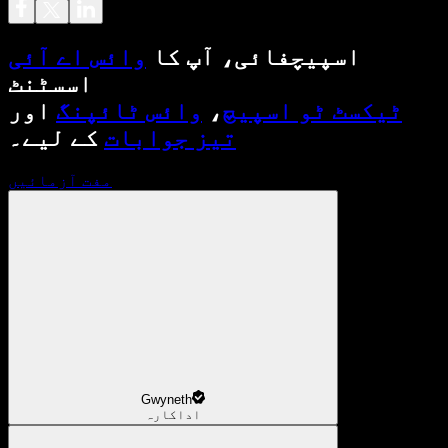
اسپیچفائی، آپ کا
وائس اے آئی
اسسٹنٹ
ٹیکسٹ ٹو اسپیچ
،
وائس ٹائپنگ
اور
تیز جوابات
کے لیے۔
مفت آزمائیں
Gwyneth
اداکارہ