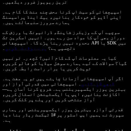
ترین ریویوز ضرور دیکھیں۔
اسپیچفائی کو سیٹ اپ کرنا محض چند منٹ کا کام ہے۔
اپنی آڈیو کو خودکار بنائیں، بیک اینڈ پراسیسنگ
ہمارے سرورز سنبھالتے ہیں۔
سوچیے آپ کے وزیٹرز شاپنگ، ڈرائیونگ یا ورزش کے
دوران بھی آپ کا مواد سن رہے ہوں۔ انہیں اسکرین تک
محدود نہیں رہنا پڑے گا۔ اسپیچفائی API یا SDK میں
دلچسپی ہے؟
ہم سے رابطہ کریں
۔
کیا یہ معلومات آپ کے کام آئیں؟ کچھ رہ تو نہیں
گیا؟ سوالات کے لیے ہمارے سوشل میڈیا کو فالو کریں،
ٹویٹ کریں یا براہِ راست رابطہ کریں۔
اگر آپ اسپیچفائی آزمانا چاہتے ہیں تو یہ مفت ہے۔
ابھی آزمائیں
۔ اسپیچفائی میں قدرتی آواز اور
بہترین یوزر ایکسپیریئنس ہے۔ شروع کرنا آسان ہے—
اکاؤنٹ بنائیں، ایپ یا ایکسٹینشن انسٹال کریں،
آواز منتخب کریں اور پلے پر کلک کریں۔
قدرتی آواز، بہترین یوزر ایکسپیریئنس اور ہماری
سپورٹ نے ہمیں ایپ اسٹور پر #1 ٹیکسٹ ریڈر بنا دیا
ہے۔