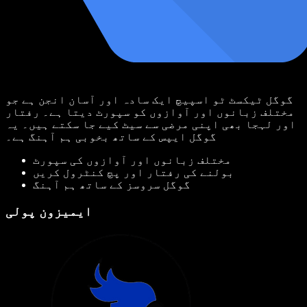
گوگل ٹیکسٹ ٹو اسپیچ ایک سادہ اور آسان انجن ہے جو
مختلف زبانوں اور آوازوں کو سپورٹ دیتا ہے۔ رفتار
اور لہجا بھی اپنی مرضی سے سیٹ کیے جا سکتے ہیں۔ یہ
گوگل ایپس کے ساتھ بخوبی ہم آہنگ ہے۔
مختلف زبانوں اور آوازوں کی سپورٹ
بولنے کی رفتار اور پچ کنٹرول کریں
گوگل سروسز کے ساتھ ہم آہنگ
ایمیزون پولی