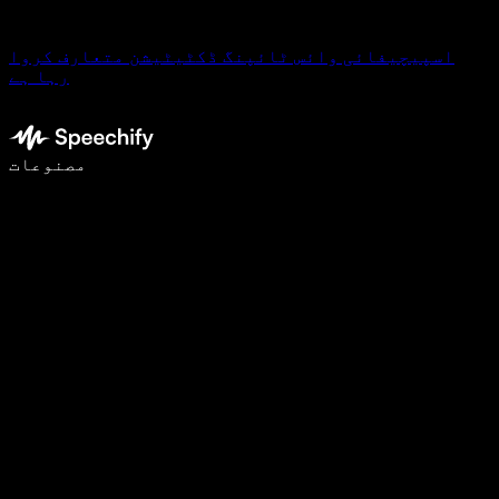
اسپیچیفائی وائس ٹائپنگ ڈکٹیٹیشن متعارف کروا
رہا ہے
وائس ٹائپنگ کے ساتھ 5 گنا تیزی سے لکھیں
مصنوعات
مزید جانیں