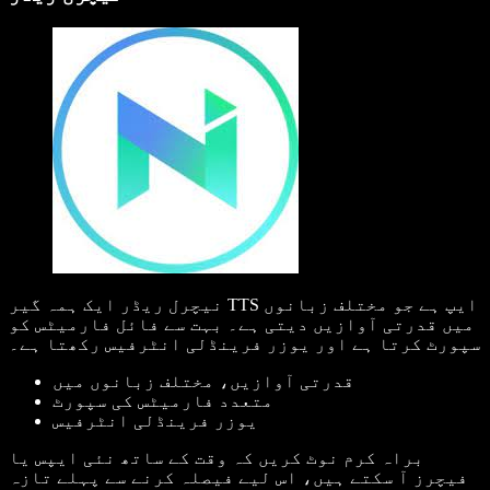
نیچرل ریڈر ایک ہمہ گیر TTS ایپ ہے جو مختلف زبانوں
میں قدرتی آوازیں دیتی ہے۔ بہت سے فائل فارمیٹس کو
سپورٹ کرتا ہے اور یوزر فرینڈلی انٹرفیس رکھتا ہے۔
قدرتی آوازیں، مختلف زبانوں میں
متعدد فارمیٹس کی سپورٹ
یوزر فرینڈلی انٹرفیس
براہ کرم نوٹ کریں کہ وقت کے ساتھ نئی ایپس یا
فیچرز آ سکتے ہیں، اس لیے فیصلہ کرنے سے پہلے تازہ