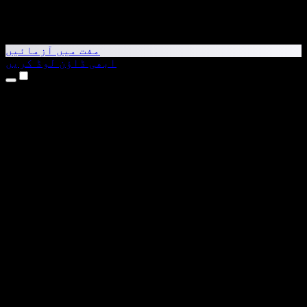
مفت میں آزمائیں
ابھی ڈاؤن لوڈ کریں
مصنوعات
متن کو آواز میں بدلیں
iPhone اور iPad ایپس
Android ایپ
Chrome ایکسٹینشن
Edge ایکسٹینشن
ویب ایپ
Mac ایپ