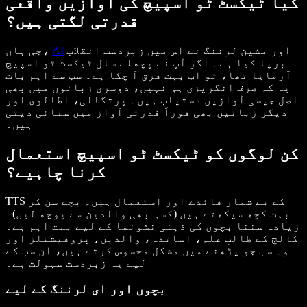
کیا ٹیکسٹ ٹو اسپیچ کی آوازیں واقعی
قدرتی لگتی ہیں؟
اور مشین لرننگ نے اس میں زبردست انقلاب
AI
جی ہاں،
برپا کیا ہے۔ اگر آپ نے پچھلے سال ٹیکسٹ ٹو اسپیچ
آزمایا تھا، تو اب بہت فرق آ چکا ہے۔ سب سے اہم بات
یہ کہ صرف انگریزی ہی نہیں، دوسری زبانوں میں بھی
اصل جیسی آوازیں دستیاب ہیں۔ پرتگالی، اطالوی اور
دیگر زبانیں بھی فوراً قدرتی آواز میں سنائی دیتی
ہیں۔
کن لوگوں کو ٹیکسٹ ٹو اسپیچ استعمال
کرنا چاہیے؟
TTS کے بے شمار فائدے اور استعمال ہیں۔ بچے سن کر
بہت کچھ سیکھتے ہیں (کسی بھی والدین سے پوچھ لیں)۔
زیادہ سننا بچوں کی ذہنی نشونما کے لیے بہت اہم ہے۔
کالج کے طالبِ علم، اساتذہ، والدین، پروفیشنلز اور
وہ سب جو پڑھنے میں مشکل محسوس کرتے ہیں، ان سب کے
لیے یہ زبردست سہولت ہے۔
بچوں اور ای لرننگ کے لیے