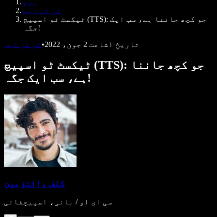
ہوم
ڈویلپرز کے لیے Speechify
ٹی ٹی ایس
ٹیکسٹ ٹو اسپیچ (TTS): جو کچھ جاننا ہے، سب ایک
جگہ!
تاریخِ اشاعت
2 جون، 2022
•
ٹی ٹی ایس
ٹیکسٹ ٹو اسپیچ (TTS): جو کچھ جاننا
ہے، سب ایک جگہ!
کلف وائتزمین
سی ای او / بانی، اسپیچفائی