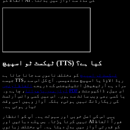
الفاظ کو AI کی مدد سے آواز میں بدلنا۔
ٹیکسٹ ٹو اسپیچ (TTS) کیا ہے؟
ٹیکسٹ ٹو اسپیچ
کو مختلف ناموں سے جانا جاتا ہے
جیسے TTS، ریڈ الاؤڈ یا اسپیچ سنتھیسس۔ آج کل اس سے
مراد ہے آرٹیفیشل انٹیلیجنس کے ذریعے
الفاظ اونچی
، ای میل، ڈاکیومنٹ
PDF
، چاہے وہ
آواز میں پڑھوانا
یا کسی بھی ویب سائٹ سے ہوں۔ اس میں کسی وائس آرٹسٹ
کی ریکارڈنگ نہیں ہوتی، بلکہ آواز وہیں اسی وقت
تیار ہوتی ہے۔
یہی اس کی اصل خوبی اور سہولت ہے۔ آپ کو انتظار
نہیں کرنا پڑتا۔ بس پلے دبائیں اور AI فوراً الفاظ
کو قدرتی آواز میں بدل دیتا ہے۔ آپ مختلف زبانوں