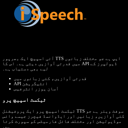
آئی اسپیچ ایک بھرپور TTS ایپ ہے جو مختلف زبانوں
میں قدرتی آوازیں دیتی ہے۔ اس کا API ڈیولپرز کے
لیے بھی دستیاب ہے۔
قدرتی آوازیں، کئی زبانوں میں
API انٹیگریشن
آسان یوزر انٹرفیس
ٹیکسٹ اسپیچ پرو
ٹیکسٹ اسپیچ پرو ایک پروفیشنل TTS سوفٹ ویئر ہے جو
کئی آوازیں، زبانیں اور ایڈوانسڈ فیچرز جیسے وائس
موڈیولیشن اور مختلف فائل فارمیٹس کو سپورٹ کرتا
ہے۔