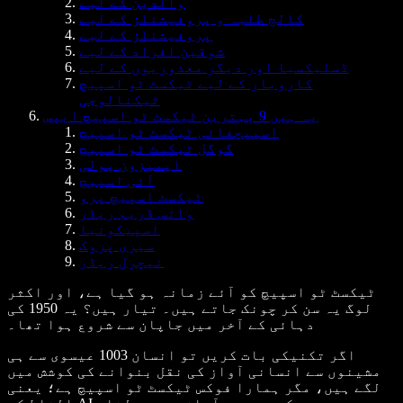
والدین کے لیے
کالج طلبہ و پروفیشنلز کے لیے
پروفیشنلز کے لیے
شوقین افراد کے لیے
ڈسلیکسیا اور دیگر معذوریوں کے لیے
کاروبار کے لیے ٹیکسٹ ٹو اسپیچ
ٹیکنالوجی
یہ ہیں 9 بہترین ٹیکسٹ ٹو اسپیچ ایپس
اسپیچفائی ٹیکسٹ ٹو اسپیچ
گوگل ٹیکسٹ ٹو اسپیچ
ایمیزون پولی
آئی اسپیچ
ٹیکسٹ اسپیچ پرو
وائس ڈریم ریڈر
اسپیکونیا
سیری پروک
نیچرل ریڈر
ٹیکسٹ ٹو اسپیچ کو آئے زمانہ ہو گیا ہے، اور اکثر
لوگ یہ سن کر چونک جاتے ہیں۔ تیار ہیں؟ یہ 1950 کی
دہائی کے آخر میں جاپان سے شروع ہوا تھا۔
اگر تکنیکی بات کریں تو انسان 1003 عیسوی سے ہی
مشینوں سے انسانی آواز کی نقل بنوانے کی کوشش میں
لگے ہیں، مگر ہمارا فوکس ٹیکسٹ ٹو اسپیچ ہے؛ یعنی