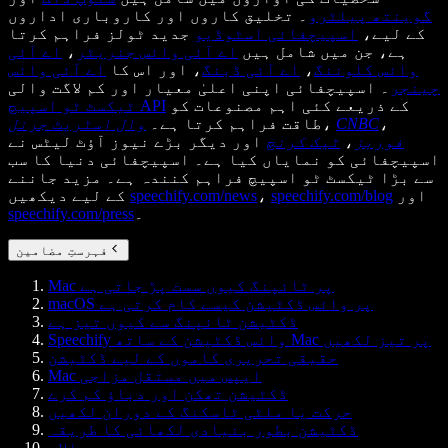
گوینتھ پیلٹرو
۔ تخلیق کاروں اور کاروباری اداروں
کے لیے،
اسپیچفائی اسٹوڈیو
جدید ٹولز فراہم کرتا
ہے، جن میں شامل ہیں
اے آئی وائس جنریٹر
،
اے آئی
وائس کلوننگ
،
اے آئی ڈبنگ
، اور اس کا
اے آئی وائس
چینجر
۔ اسپیچفائی اپنی اعلیٰ معیار اور کم لاگت والی
کے ذریعے کئی اہم مصنوعات کو
ٹیکسٹ ٹو اسپیچ API
،
CNBC
،
طاقت فراہم کرتا ہے۔
وال اسٹریٹ جرنل
فوربز
،
ٹیک کرنچ
اور دیگر بڑے نیوز آؤٹ لیٹس نے
اسپیچفائی کو نمایاں کیا ہے۔ اسپیچفائی دنیا کا سب
سے بڑا ٹیکسٹ ٹو اسپیچ فراہم کنندہ ہے۔ مزید جاننے
اور
speechify.com/blog
،
speechify.com/news
کے لیے دیکھیں
۔
speechify.com/press
فہرستِ مضامین
Mac پر ٹائپنگ کیوں سست پڑ جاتی ہے
macOS پر وائس ڈکٹیشن کیسے کام کرتی ہے
ڈکٹیشن ٹائپنگ سے کیوں تیز ہے
Speechify وائس ڈکٹیشن کے ساتھ Mac پر تیز لکھیں
حقیقی تحریری کاموں کے لیے ڈکٹیشن
Mac ایپس میں مستقل مزاجی
ڈکٹیشن تھکن اور دباؤ کم کرے
حرکت یا ملٹی ٹاسکنگ کے دوران لکھیں
ڈکٹیشن بطور بنیادی لکھائی کا طریقہ
سوالات