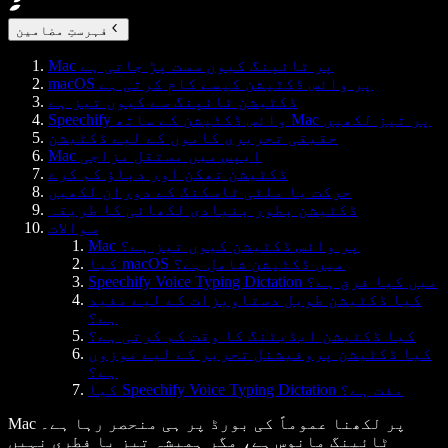
فہرستِ مضامین
Mac پر ٹائپنگ کیوں سست پڑ جاتی ہے
macOS پر وائس ڈکٹیشن کیسے کام کرتی ہے
ڈکٹیشن ٹائپنگ سے کیوں تیز ہے
Speechify وائس ڈکٹیشن کے ساتھ Mac پر تیز لکھیں
حقیقی تحریری کاموں کے لیے ڈکٹیشن
Mac ایپس میں مستقل مزاجی
ڈکٹیشن تھکن اور دباؤ کم کرے
حرکت یا ملٹی ٹاسکنگ کے دوران لکھیں
ڈکٹیشن بطور بنیادی لکھائی کا طریقہ
سوالات
Mac پر وائس ڈکٹیشن کیوں تیز ہے؟
کیا macOS میں ڈکٹیشن شامل ہے؟
Speechify Voice Typing Dictation میں کیا فرق ہے؟
کیا ڈکٹیشن طویل دستاویزات کے لیے مفید
ہے؟
کیا ڈکٹیشن ایڈیٹنگ کا وقت کم کرتی ہے؟
کیا ڈکٹیشن پروفیشنل تحریر کے لیے موزوں
ہے؟
کیا Speechify Voice Typing Dictation مفت ہے؟
Mac پر لکھنا عموماً کی بورڈ پر ہی منحصر رہا ہے۔
ٹائپنگ مانوس ہے، مگر ہمیشہ تیز یا فطری نہیں