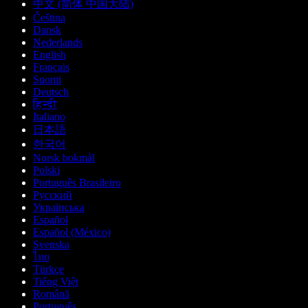
中文 (简体 中国大陆)
Čeština
Dansk
Nederlands
English
Français
Suomi
Deutsch
हिन्दी
Italiano
日本語
한국어
Norsk bokmål
Polski
Português Brasileiro
Русский
Українська
Español
Español (México)
Svenska
ไทย
Türkçe
Tiếng Việt
Română
Português