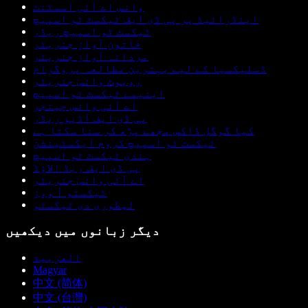
وائس اے آئی اسسٹنٹ
اینڈرائیڈ پر پی ڈی ایف ٹیکسٹ ٹو اسپیچ
ٹیکسٹ ٹو اسپیچ ریڈر
خاتون آواز جنریٹر
مردانہ آواز جنریٹر
ڈسلیکسیا کے لیے بہترین مطالعہ پروگرام
روبوٹ وائس جنریٹر
اینیمے ٹیکسٹ ٹو اسپیچ
اے آئی وائس چینجر
پی ڈی ایف آڈیو ریڈر
کیا گوگل ڈاکس مجھے پڑھ کر سنا سکتا ہے
ٹیکسٹ ٹو اسپیچ کروم ایکسٹینشن
ہندی ٹیکسٹ ٹو اسپیچ
پی ڈی ایف ریڈ الاؤڈ
اے آئی وائس جنریٹر
ٹیکستو آ ووز
لیطوری دی ٹیکسٹو
دیگر زبانوں میں دیکھیں
العربية
Magyar
中文 (简体)
中文 (台灣)