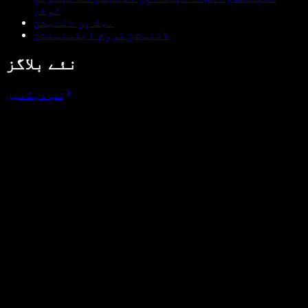
ٹولز
میک پر ڈکٹیشن
ڈکٹیشن کروم ایکسٹینشن
نئے بلاگز
سب دیکھیں