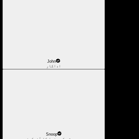
John
اداکار
Snoop
موسیقی کی دنیا کا آئیکون