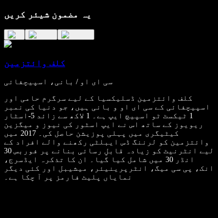
یہ مضمون شیئر کریں
کلف وائتزمین
سی ای او / بانی، اسپیچفائی
کلف وائتزمین ڈسلیکسیا کے لیے سرگرم حامی اور
اسپیچفائی کے سی ای او و بانی ہیں، جو دنیا کی نمبر
1 ٹیکسٹ ٹو اسپیچ ایپ ہے۔ 1 لاکھ سے زائد 5-اسٹار
ریویوز کے ساتھ اس نے ایپ اسٹور کی نیوز و میگزین
کیٹیگری میں پہلی پوزیشن حاصل کی۔ 2017 میں
وائتزمین کو لرننگ ڈس ایبلٹی رکھنے والے افراد کے
لیے انٹرنیٹ کو زیادہ قابلِ رسائی بنانے پر فوربس 30
انڈر 30 میں شامل کیا گیا۔ ان کا تذکرہ ایڈسرج،
انک، پی سی میگ، انٹرپرینیئر، میشیبل اور کئی دیگر
نمایاں پلیٹ فارمز پر آ چکا ہے۔