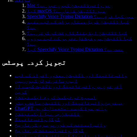
Mac پر وائس ڈکٹیشن کیوں تیز ہے؟
کیا macOS میں ڈکٹیشن شامل ہے؟
Speechify Voice Typing Dictation میں کیا فرق ہے؟
کیا ڈکٹیشن طویل دستاویزات کے لیے مفید
ہے؟
کیا ڈکٹیشن ایڈیٹنگ کا وقت کم کرتی ہے؟
کیا ڈکٹیشن پروفیشنل تحریر کے لیے موزوں
ہے؟
کیا Speechify Voice Typing Dictation مفت ہے؟
تجویز کردہ پوسٹس
وائس ٹائپنگ اور ڈکٹیشن معذور افراد کے لیے
اہم رسائی ٹولز کیوں ہیں
آئی فون پر وائس ٹائپنگ اور ڈکٹیٹ کیسے آن
کریں
اسپیچ ٹو ٹیکسٹ کروم ایکسٹینشن
بہترین وائس ٹائپنگ اور ڈکٹیشن سافٹ ویئر
ChatGPT وائس موڈ کیسے استعمال کریں
ڈکٹیشن جی میل ایکسٹینشن
گوگل وائس ٹائپنگ
وائس اسسٹنٹ کے طور پر سری کی تاریخ
گوگل وائس اسسٹنٹ کی تاریخ
اسپینش وائس ٹائپنگ اور ڈکٹیشن کے بہترین