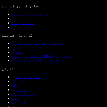
تخلیق کاروں کے لیے
اے آئی وائس جنریٹر
ڈبنگ
وائس کلوننگ
اسپیچفائی ورک
کاروبار کے لیے
ڈیولپرز کے لیے اسپیچفائی
ٹیمز
تعلیم
ٹیکسٹ ٹو اسپیچ API دستاویزات
وائس ایجنٹس API دستاویزات
کمپنی
ہمارے بارے میں
رابطہ
بلاگ
ملازمتیں
ایفیلی ایٹس
مدد
اسٹیٹس
پریس