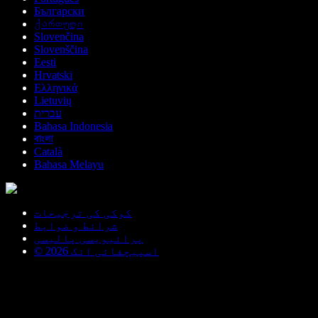
Български
ქართული
Slovenčina
Slovenščina
Eesti
Hrvatski
Ελληνικά
Lietuvių
עברית
Bahasa Indonesia
বাংলা
Català
Bahasa Melayu
کوکی کی ترجیحات
شرائط و ضوابط
پرائیویسی پالیسی
© اسپیچفائی انک 2026