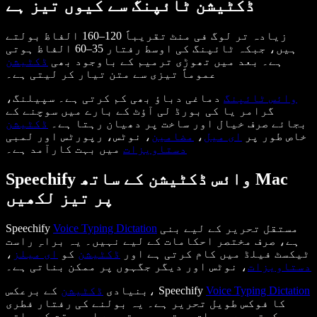
ڈکٹیشن ٹائپنگ سے کیوں تیز ہے
زیادہ تر لوگ فی منٹ تقریباً 120–160 الفاظ بولتے
ہیں، جبکہ ٹائپنگ کی اوسط رفتار 35–60 الفاظ ہوتی
ہے۔ بعد میں تھوڑی ترمیم کے باوجود بھی
ڈکٹیشن
عموماً تیزی سے متن تیار کر لیتی ہے۔
وائس ٹائپنگ
دماغی دباؤ بھی کم کرتی ہے۔ سپیلنگ،
گرامر یا کی بورڈ لی آؤٹ کے بارے میں سوچنے کے
بجائے صرف خیال اور ساخت پر دھیان رہتا ہے۔
ڈکٹیشن
خاص طور پر
ای میل
،
مضامین
، نوٹس، رپورٹس اور لمبی
دستاویزات
میں بہت کارآمد ہے۔
Speechify وائس ڈکٹیشن کے ساتھ Mac
پر تیز لکھیں
مستقل تحریر کے لیے بنی
Voice Typing Dictation
Speechify
ہے، صرف مختصر احکامات کے لیے نہیں۔ یہ براہِ راست
ٹیکسٹ فیلڈ میں کام کرتی ہے اور
ڈکٹیشن
کو
ای میلز
،
دستاویزات
، نوٹس اور دیگر جگہوں پر ممکن بناتی ہے۔
Voice Typing Dictation
کے برعکس، Speechify
بنیادی
ڈکٹیشن
کا فوکس طویل تحریر ہے۔ یہ بولنے کی رفتار فطری
رکھتی ہے، سیاق بہتر سمجھتی ہے اور وقت کے ساتھ