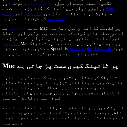
لگتی۔ جیسے جیسے ای میل،
دستاویزات
، نوٹس اور
Mac
براؤزر ٹولز میں لکھنے کا کام بڑھا، بہت سے
صارفین زیادہ مؤثر انداز میں
ڈکٹیشن
اور
وائس
ٹائپنگ
کی طرف جا رہے ہیں۔
جدید
ڈکٹیشن
نے Mac پر لکھنے کا انداز بدل دیا ہے۔
اب ہر جملہ ٹائپ کرنے کے بجائے، بس بولیں اور الفاظ
فوراً سامنے آجائیں۔ یہاں بتایا گیا ہے کہ آواز سے
Mac پر کیسے چلتی ہے، یہ عام طور پر ٹائپنگ
ڈکٹیشن
طویل
Voice Typing Dictation
سے کیوں تیز ہے، اور Speechify
تحریر اور روزمرہ میں کیسے مدد دیتی ہے۔
Mac پر ٹائپنگ کیوں سست پڑ جاتی ہے
ٹائپنگ کی رفتار ہاتھوں کی حرکت سے جڑی ہے۔ ماہر
ٹائپسٹ بھی عموماً اتنی تیزی سے نہیں لکھ پاتے جتنی
تیزی سے سوچتے ہیں۔ خیالات آگے ہوتے ہیں اور
انگلیاں پیچھے رہ جاتی ہیں، جس سے سوچ اور لکھائی
کے درمیان رکاوٹ آتی ہے۔
ٹائپنگ میں بار بار وقفہ بھی آتا ہے۔ لکھنے والے کو
غلطی درست کرنے، فارمیٹنگ بدلنے یا ایپس بدلنے کے
لیے رکنا پڑتا ہے۔ وقت کے ساتھ یہ تاخیر توجہ بکھیر
دیتی ہے۔