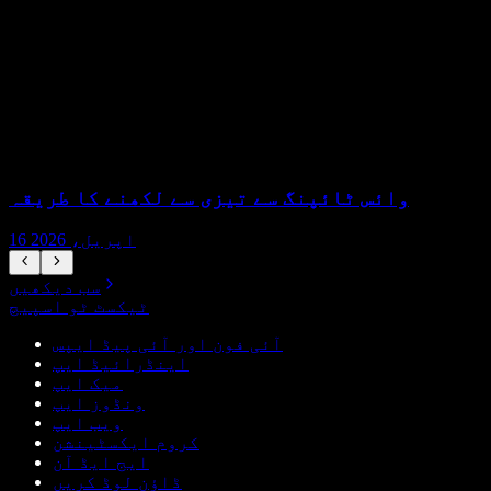
وائس ٹائپنگ سے تیزی سے لکھنے کا طریقہ
16 اپریل، 2026
سب دیکھیں
ٹیکسٹ ٹو اسپیچ
آئی فون اور آئی پیڈ ایپس
اینڈرائیڈ ایپ
میک ایپ
ونڈوز ایپ
ویب ایپ
کروم ایکسٹینشن
ایج ایڈ آن
ڈاؤن لوڈ کریں