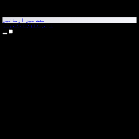
مفت میں آزمائیں
ابھی ڈاؤن لوڈ کریں
مصنوعات
متن کو آواز میں بدلیں
iPhone اور iPad ایپس
Android ایپ
Chrome ایکسٹینشن
Edge ایکسٹینشن
ویب ایپ
Mac ایپ
Windows ایپ
AI وائس جنریٹر
وائس اوور
ڈبنگ