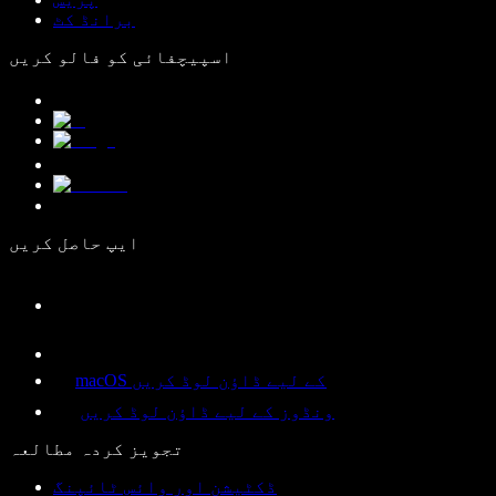
برانڈ کٹ
اسپیچفائی کو فالو کریں
ایپ حاصل کریں
macOS کے لیے ڈاؤن لوڈ کریں
ونڈوز کے لیے ڈاؤن لوڈ کریں
تجویز کردہ مطالعہ
ڈکٹیشن اور وائس ٹائپنگ