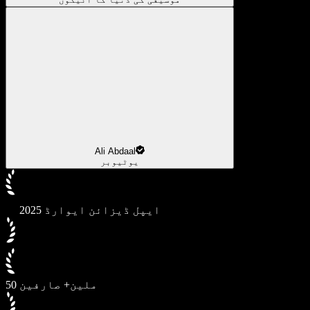
Ali Abdaal
یوٹیوبر
2025 ایپل ڈیزائن ایوارڈ
50 ملین+ صارفین