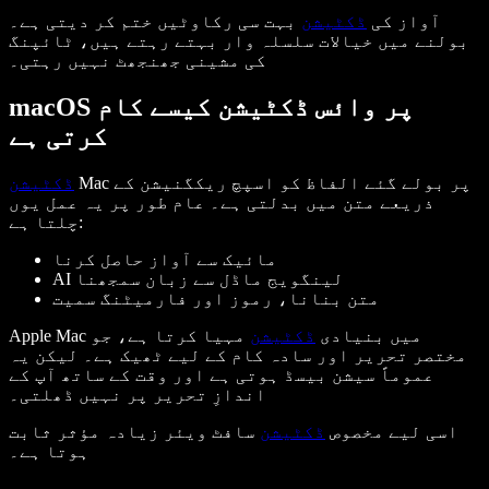
آواز کی
ڈکٹیشن
بہت سی رکاوٹیں ختم کر دیتی ہے۔
بولنے میں خیالات سلسلہ وار بہتے رہتے ہیں، ٹائپنگ
کی مشینی جھنجھٹ نہیں رہتی۔
macOS پر وائس ڈکٹیشن کیسے کام
کرتی ہے
Mac پر بولے گئے الفاظ کو اسپچ ریکگنیشن کے
ڈکٹیشن
ذریعے متن میں بدلتی ہے۔ عام طور پر یہ عمل یوں
چلتا ہے:
مائیک سے آواز حاصل کرنا
AI لینگویج ماڈل سے زبان سمجھنا
متن بنانا، رموز اور فارمیٹنگ سمیت
Apple Mac میں بنیادی
ڈکٹیشن
مہیا کرتا ہے، جو
مختصر تحریر اور سادہ کام کے لیے ٹھیک ہے۔ لیکن یہ
عموماً سیشن بیسڈ ہوتی ہے اور وقت کے ساتھ آپ کے
اندازِ تحریر پر نہیں ڈھلتی۔
اسی لیے مخصوص
ڈکٹیشن
سافٹ ویئر زیادہ مؤثر ثابت
ہوتا ہے۔