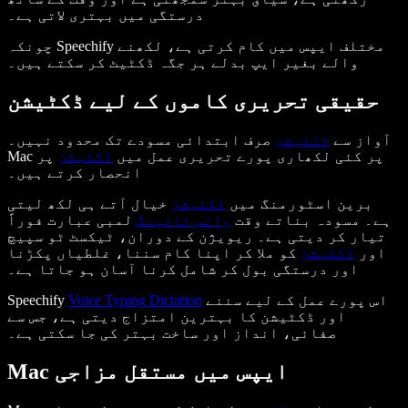
درستگی میں بہتری لاتی ہے۔
چونکہ Speechify مختلف ایپس میں کام کرتی ہے، لکھنے
والے بغیر ایپ بدلے ہر جگہ ڈکٹیٹ کر سکتے ہیں۔
حقیقی تحریری کاموں کے لیے ڈکٹیشن
آواز سے
ڈکٹیشن
صرف ابتدائی مسودے تک محدود نہیں۔
Mac پر کئی لکھاری پورے تحریری عمل میں
ڈکٹیشن
پر
انحصار کرتے ہیں۔
برین اسٹورمنگ میں
ڈکٹیشن
خیال آتے ہی لکھ لیتی
ہے۔ مسودہ بناتے وقت
وائس ٹائپنگ
لمبی عبارت فوراً
تیار کر دیتی ہے۔ ریویژن کے دوران، ٹیکسٹ ٹو سپیچ
اور
ڈکٹیشن
کو ملا کر اپنا کام سننا، غلطیاں پکڑنا
اور درستگی بول کر شامل کرنا آسان ہو جاتا ہے۔
اس پورے عمل کے لیے سننے
Voice Typing Dictation
Speechify
اور ڈکٹیشن کا بہترین امتزاج دیتی ہے، جس سے
صفائی، انداز اور ساخت بہتر کی جا سکتی ہے۔
Mac ایپس میں مستقل مزاجی