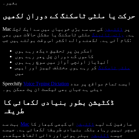
بغیر۔
حرکت یا ملٹی ٹاسکنگ کے دوران لکھیں
Mac پر
ڈکٹیشن
کی سب سے بڑی خوبیاں میں سے ایک لچک
ہے۔
وائس ٹائپنگ
ملٹی ٹاسکنگ یا مشکل حالات میں بھی
کام آتی ہے۔ لکھنے والے اکثر اس وقت بولتے ہیں جب:
اسکرین پر تحقیق دیکھ رہے ہوں
کاموں کے دوران چل پھر رہے ہوں
آئیڈیاز اونچی آواز میں سوچ رہے ہوں
ملٹی ٹاسکنگ
کر رہے ہوں مختلف ٹیبز اور ایپس
میں
ایسے تمام مواقع پر مدد
Voice Typing Dictation
Speechify
دیتی ہے جہاں بھی ٹیکسٹ ان پٹ ممکن ہو۔
ڈکٹیشن بطور بنیادی لکھائی کا
طریقہ
صارفین کے لیے
ڈکٹیشن
اب کبھی کبھار کا
Mac
بہت سے
فیچر نہیں رہا، بلکہ بنیادی طریقۂ لکھائی ہے۔ جیسے
جیسے
ڈکٹیشن
بہتر ہوئی اور ذاتی الفاظ سیکھے،