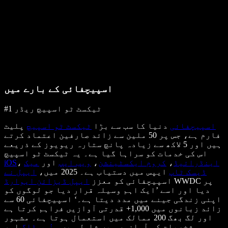
اسپیچفائی کے بارے میں
#1 ٹیکسٹ ٹو اسپیچ ریڈر
اسپیچفائی
دنیا کا سب سے بڑا
ٹیکسٹ ٹو اسپیچ
پلیٹ
فارم ہے، جس پر 50 ملین سے زائد صارفین اعتماد کرتے
ہیں اور 5 لاکھ سے زیادہ پانچ ستارہ ریویوز کے ذریعے
اس کی خدمات کو سراہا گیا ہے۔ یہ ٹیکسٹ ٹو اسپیچ
اینڈرائیڈ
،
کروم ایکسٹینشن
،
ویب ایپ
اور
میک
،
iOS
ڈیسک ٹاپ
ایپس میں دستیاب ہے۔ 2025 میں،
ایپل نے
WWDC پر
اسپیچفائی کو معزز
ایپل ڈیزائن ایوارڈ
دیا اور اسے ’ایک اہم وسیلہ قرار دیا جو لوگوں کو
اپنی زندگی جینے میں مدد دیتا ہے۔‘ اسپیچفائی 60 سے
زائد زبانوں میں 1,000+ قدرتی آوازیں فراہم کرتا ہے
اور لگ بھگ 200 ممالک میں استعمال ہوتا ہے۔ مشہور
شخصیات کی آوازوں میں شامل ہیں
سنُوپ ڈاگ
اور