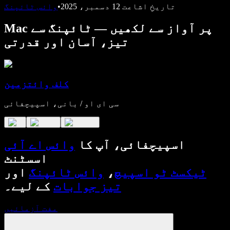
تاریخِ اشاعت
12 دسمبر، 2025
•
وائس ٹائپنگ
Mac پر آواز سے لکھیں — ٹائپنگ سے
تیز، آسان اور قدرتی
کلف وائتزمین
سی ای او / بانی، اسپیچفائی
اسپیچفائی، آپ کا
وائس اے آئی
اسسٹنٹ
ٹیکسٹ ٹو اسپیچ
،
وائس ٹائپنگ
اور
تیز جوابات
کے لیے۔
مفت آزمائیں