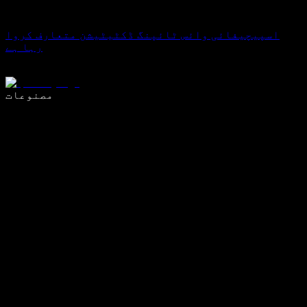
اسپیچیفائی وائس ٹائپنگ ڈکٹیٹیشن متعارف کروا
رہا ہے
وائس ٹائپنگ کے ساتھ 5 گنا تیزی سے لکھیں
مصنوعات
مزید جانیں