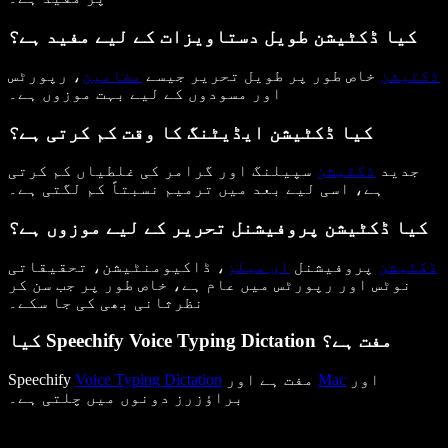
کیا ڈکٹیشن طویل دستاویزات کے لیے مفید ہے؟
ڈکٹیشن
خاص طور پر طویل تحریر جیسے
مضامین
، رپورٹس
اور مسودوں کے لیے بہت موزوں ہے۔
کیا ڈکٹیشن ایڈیٹنگ کا وقت کم کرتی ہے؟
جدید
ڈکٹیشن
سپیلنگ اور گرامر کی غلطیاں کم کرتی
ہے، اسی لیے بعد میں ترمیم نسبتاً کم لگتی ہے۔
کیا ڈکٹیشن پروفیشنل تحریر کے لیے موزوں ہے؟
ڈکٹیشن
پروفیشنل
ای میلز
، ڈاکیومنٹیشن، تحقیقاتی
نوٹس اور رپورٹس میں عام ہے، خاص طور پر جب سن کر
نظرثانی بھی کی جا سکے۔
کیا Speechify Voice Typing Dictation مفت ہے؟
اور
Mac
مفت ہے اور
Voice Typing Dictation
Speechify
براؤزرز دونوں میں چلتی ہے۔