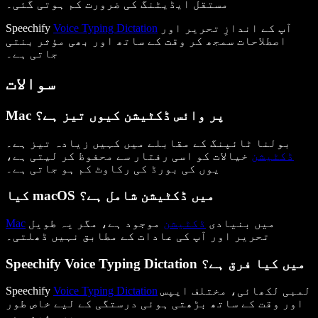
مستقل ایڈیٹنگ کی ضرورت کم ہوتی گئی۔
آپ کے اندازِ تحریر اور
Voice Typing Dictation
Speechify
اصطلاحات سمجھ کر وقت کے ساتھ اور بھی مؤثر بنتی
جاتی ہے۔
سوالات
Mac پر وائس ڈکٹیشن کیوں تیز ہے؟
بولنا ٹائپنگ کے مقابلے میں کہیں زیادہ تیز ہے۔
ڈکٹیشن
خیالات کو اسی رفتار سے محفوظ کر لیتی ہے،
یوں کی بورڈ کی رکاوٹ کم ہو جاتی ہے۔
کیا macOS میں ڈکٹیشن شامل ہے؟
میں بنیادی
ڈکٹیشن
موجود ہے، مگر یہ طویل
Mac
تحریر اور آپ کی عادات کے مطابق نہیں ڈھلتی۔
Speechify Voice Typing Dictation میں کیا فرق ہے؟
لمبی لکھائی، مختلف ایپس
Voice Typing Dictation
Speechify
اور وقت کے ساتھ بڑھتی ہوئی درستگی کے لیے خاص طور
پر مفید ہے۔