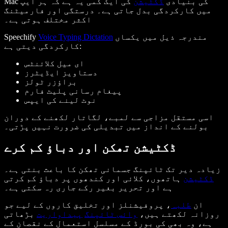
Mac کی بنیادی
ڈکٹیشن
کی ایک کمی یہ ہے کہ ہر ایپ
میں کارکردگی بدل جاتی ہے۔ درستگی اور فارمیٹنگ
اکثر مختلف ہوتی ہے۔
مندرجہ ذیل میں یکساں
Voice Typing Dictation
Speechify
کارکردگی دیتی ہے:
ای میل کلائنٹس
دستاویز ایڈیٹرز
براؤزر ٹولز
پیغام رسانی پلیٹ فارم
نوٹ لینے کی ایپس
اسی مستقل مزاجی سے لمبے، لگاتار لکھنے کے دوران
بولنے کے انداز میں تبدیلی کی ضرورت نہیں پڑتی۔
ڈکٹیشن تھکن اور دباؤ کم کرے
زیادہ دیر تک ٹائپنگ جسمانی تھکن کا باعث بنتی ہے۔
ڈکٹیشن
ہاتھوں، کلائی اور کندھوں پر دباؤ کم کرتی
ہے اور تحریر بغیر رکے جاری رہ سکتی ہے۔
ان
طلبہ
، پروفیشنلز اور تخلیق کاروں کے لیے جو
روزانہ لکھتے ہیں،
وائس ٹائپنگ
پیداواریت
بڑھاتی
ہے، وہ بھی کی بورڈ کے مسلسل استعمال کے نقصان کے