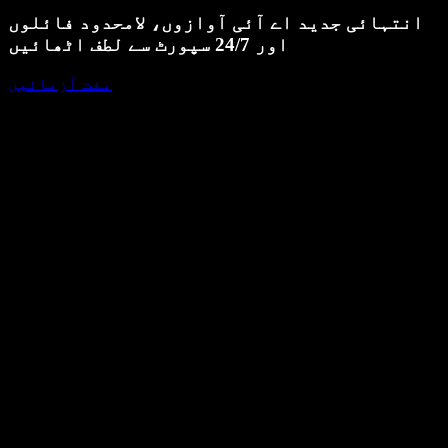
انتہائی جدید اے آئی آوازوں، لامحدود فائلوں
اور 24/7 سپورٹ سے لطف اٹھائیں
مفت آزمائیں