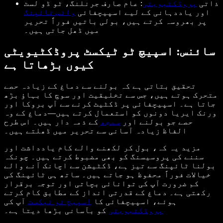
ذاتی
پروڈکٹیویٹی
: عام صارف جرنلنگ، ٹو ڈو لسٹ
اور یاددہانی کے لیے اسپیچفائی
وائس ٹائپنگ
پر بھروسہ کرتے ہیں، بولی باتیں فوراً تحریر
میں ڈھل جاتی ہیں۔
سائنس: اسپیچ ٹو ٹیکسٹ پروڈکٹیویٹی
کیوں بڑھاتا ہے
تحقیق بتاتی ہے کہ بولنے سے دماغ کے زیادہ حصے
متحرک ہوتے ہیں، جس سے تخلیقیت اور سوچ کا بہاؤ بڑھ
جاتا ہے۔ اسپیچفائی پر ڈکٹیٹ کرنے سے آپ بروکا اور
ورنک ایریا دونوں کو استعمال کرتے ہیں—دماغ کے وہ
حصے جو بولنے اور
سمجھ
کے ذمہ دار ہیں۔ اس طرح
الفاظ زیادہ آسانی سے تحریر میں ڈھلتے ہیں۔
مزید یہ کہ، بول کر لکھنے والے کام یادداشت اور
سننے کی پروسیسنگ کو بھی مضبوط کرتے ہیں۔ چونکہ
بولنا ٹائپنگ سے تیز ہے، ڈکٹیشن سے اچانک آنے والے
خیالات فوراً محفوظ ہو جاتے ہیں۔ ساتھ ہی ٹائپنگ کی
کم ضرورت آپ کی توانائی بچاتی اور توجہ برقرار
رکھتی ہے۔ دماغ کے قدرتی انداز کے مطابق کام کرتے
ہوئے، اسپیچفائی کا
اسپیچ ٹو ٹیکسٹ
آپ کی
پروڈکٹیویٹی
کو بآسانی بڑھا دیتا ہے۔