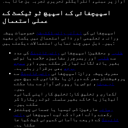
آواز پر مبنی، انٹرایکٹو تحریری تجربہ بن جاتا ہے۔
اسپیچفائی کے اسپیچ ٹو ٹیکسٹ کے
عملی استعمال
اسپیچفائی کی
اے آئی وائس ڈکٹیشن
خصوصیات پیشہ
ورانہ، تعلیمی اور ذاتی استعمال میں یکساں مفید
ہیں۔ ذیل میں چند نمایاں استعمالات دیکھتے ہیں:
طلبہ
و محققین: اسپیچفائی
وائس ٹائپنگ
کی مدد
سے
طلبہ
اور ریسرچرز مضامین، خلاصے یا نوٹس
بغیر ہاتھ لگائے تیار کر سکتے ہیں، اور
سمجھ
بوجھ
بھی برقرار رہتی ہے۔
مصروف پیشہ وران: اسپیچفائی
وائس ٹائپنگ
سے
پروفیشنلز سفر کے دوران یا ملاقاتوں کے بیچ میں
ای میلز
، نوٹس یا رپورٹس آواز سے بنا سکتے
ہیں۔
لکھاری و تخلیق کار: تخلیق کار اپنی کہانی،
آئیڈیاز یا خاکے بغیر سلسلہ ٹوٹے ریکارڈ کر
سکتے ہیں۔
رسائی
صارفین: ڈس لیسیا یا جسمانی چیلنجز
رکھنے والے افراد کے لیے اسپیچفائی
وائس
ٹائپنگ
کے ذریعے باآسانی کمیونی کیٹ کیا جا
سکتا ہے۔