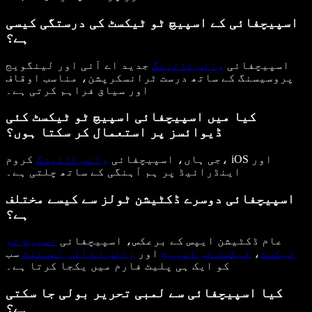
اسپیچفائی کے اسپیچ ٹو ٹیکسٹ کی درستگی کیسی
ہے؟
اسپیچفائی
وائس ٹائپنگ
جدید اے آئی اور لینگویج
پروسیسنگ کے ساتھ درست ٹرانسکرپشن، مناسب اوقاف
اور سیاق فراہم کرتی ہے۔
کیا میں اسپیچفائی اسپیچ ٹو ٹیکسٹ کئی
ڈیوائسز پر استعمال کر سکتا ہوں؟
جی ہاں، اسپیچفائی
وائس ٹائپنگ
کروم، iOS اور
اینڈرائیڈ پر ہم آہنگی کے ساتھ چلتی ہے۔
اسپیچفائی دوسرے ڈکٹیشن ٹولز سے کیسے مختلف
ہے؟
عام ڈکٹیشن ایپس کے برعکس، اسپیچفائی
اسپیچ ٹو
ٹیکسٹ
،
ٹیکسٹ ٹو اسپیچ
اور
وائس اے آئی اسسٹنٹ
سب
کو ایک ہی پلیٹ فارم میں یکجا کرتا ہے۔
کیا اسپیچفائی سے لمبی تحریر بولی جا سکتی
ہے؟