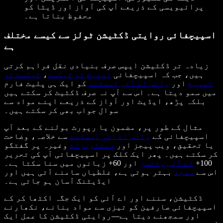
پرائیویسی کے ذریعے آپ کی آواز اور ڈیٹا کو
محفوظ بناتا ہے۔
اسپیچفائی روایتی ڈکٹیشن ٹولز سے کیسے مختلف
ہے
زیادہ تر ڈکٹیشن ایپس صرف بنیادی نقل فراہم کرتی
ہیں، جب کہ اسپیچفائی
اسپیچ ٹو ٹیکسٹ
،
ٹیکسٹ ٹو
اسپیچ
اور
وائس اے آئی اسسٹنٹ
کو ایک ہی پلیٹ فارم
میں سمو دیتا ہے۔ اس سے آپ نہ صرف ڈکٹیٹ کر سکتے ہیں
بلکہ پڑھ، ایڈیٹ اور آواز کے ذریعے اپنے مواد سے
سوال جواب بھی کر سکتے ہیں۔
مثال کے طور پر، مضمون یا رپورٹ بولنے کے بعد آپ
اسپیچفائی کے
وائس اے آئی اسسٹنٹ
سے خلاصہ، وضاحت
یا تحقیق، ویب پیجز اور
دستاویزات
وغیرہ پر گفتگو
کر سکتے ہیں۔ پھر ایک کلک پر اسپیچفائی آپ کی تحریر
100+
اے آئی وائسز
اور 60+ زبانوں میں سنا سکتا ہے۔
اس سے
سمجھ
بہتر ہوتی ہے، غلطیاں سامنے آتی ہیں اور
ایڈیٹنگ آسان ہو جاتی ہے۔
ڈکٹیشن، سننے اور اے آئی کو ایک جگہ اکٹھا کر کے
اسپیچفائی صارفین کو تیزی سے مواد بنانے، نکھارنے
اور سمجھنے دیتا ہے—روایتی ڈکٹیشن کا عمل ایک