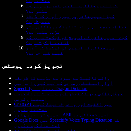
مختلف ہے؟
کیا اسپیچفائی سے لمبی تحریر بولی جا
سکتی ہے؟
کیا اسپیچفائی پر میری آواز کا ڈیٹا
محفوظ ہے؟
کیا اسپیچفائی وائس ٹائپنگ پروڈکٹیویٹی
بڑھا سکتا ہے؟
کون اسپیچفائی کے اسپیچ ٹو ٹیکسٹ فیچر کو
استعمال کرتا ہے؟
اسپیچفائی کے اسپیچ ٹو ٹیکسٹ کا آغاز
کیسے کیا جائے؟
تجویز کردہ پوسٹس
وائس ٹائپنگ سے تیزی سے لکھنے کا طریقہ
آواز اسسٹنٹس رسائی کے لیے کیوں اہم ہیں
Speechify بمقابلہ Dragon Dictation
گوگل ڈاکس میں ڈک ٹیشن اور وائس ٹائپنگ کیسے
استعمال کریں
ChatGPT میں ڈکٹیٹ اور وائس ٹائپنگ کیسے
استعمال کریں
اسپیچ ٹو اسپیچ اور ASR اسپیکچفائی پر
Google Docs میں Speechify Voice Typing Dictation کا
استعمال کیسے کریں
آؤٹ لک میں اسپیچفائی وائس ٹائپنگ ڈکٹیشن