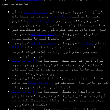
فائدے یہ ہیں:
کُل آزاد تحریر: اسپیچفائی
وائس ٹائپنگ
سے آپ
بغیر ٹائپ کیے
دستاویزات
، نوٹس یا پیغامات
تیار کر سکتے ہیں، جو
ملٹی ٹاسکنگ
یا نقل و
حرکت میں مشکل رکھنے والوں کے لیے بہترین ہے۔
تیز آئیڈیاز: بولنا فطری طور پر ٹائپنگ سے تیز
ہے، اس لیے اسپیچفائی
وائس ٹائپنگ
سے خیالات
فوراً محفوظ کیے جا سکتے ہیں۔
ڈس لیسیا،
بہتر
رسائی
: اسپیچفائی
وائس ٹائپنگ
یا کمزور بینائی رکھنے والے افراد کے
ADHD
لیے بھی آسان اور آرام دہ لکھائی کا تجربہ
فراہم کرتی ہے۔
کراس ڈیوائس مطابقت: اسپیچفائی
وائس ٹائپنگ
کے ساتھ آپ کا مواد تمام ڈیوائسز پر خودبخود
سنک ہو جاتا ہے، آپ فون پر شروع کر کے لیپ ٹاپ
پر مکمل کر سکتے ہیں۔
جسمانی دباؤ میں کمی: مسلسل ٹائپنگ کی ضرورت
کم ہو جاتی ہے؛ اسپیچفائی
وائس ٹائپنگ
سے ہاتھ
اور کلائی پر دباؤ نہیں پڑتا۔
براہ راست ایڈیٹنگ: اسپیچفائی
وائس ٹائپنگ
آواز سے دی گئی ایڈیٹنگ و فارمیٹنگ کمانڈز کو
پہچانتی ہے، بغیر ہاتھ لگائے درستگی کے ساتھ
ٹیکسٹ ایڈٹ کریں۔
ڈیٹا کی سکیورٹی: اسپیچفائی انکرپشن اور