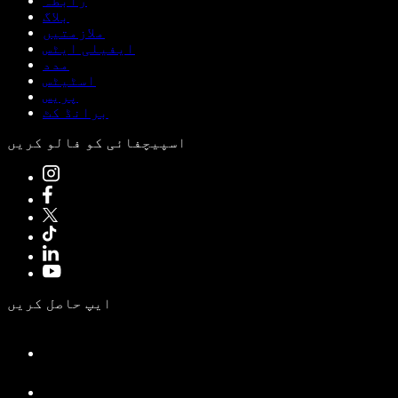
رابطہ
بلاگ
ملازمتیں
ایفیلی ایٹس
مدد
اسٹیٹس
پریس
برانڈ کٹ
اسپیچفائی کو فالو کریں
ایپ حاصل کریں