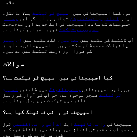
خلاصہ
تو، کیا اسپیچفائی میں
اسپیچ ٹو ٹیکسٹ
ہے؟ بالکل۔
اپنی
اے آئی وائس ڈکٹیشن
ٹولز، ہم آہنگی اور
رسائی
خصوصیات کے ساتھ اسپیچفائی ایک جدید اور بےجھجھک
اسپیچ ٹو ٹیکسٹ
تجربہ فراہم کرتا ہے۔
آپ ڈکٹیٹ کر سکتے ہیں
مضامین
، لکھ سکتے ہیں
ای میلز
یا خیالات محفوظ کر سکتے ہیں — اسپیچفائی سے آواز
کو فوراً اور درست ٹیکسٹ میں بدلیں۔
سوالات
کیا اسپیچفائی میں اسپیچ ٹو ٹیکسٹ ہے؟
جی ہاں، اسپیچفائی
وائس ٹائپنگ
میں طاقتور
اسپیچ
ٹو ٹیکسٹ
فیچر موجود ہے، جو آپ کی آواز کو رئیل
ٹائم میں ٹیکسٹ میں بدل دیتا ہے۔
اسپیچفائی وائس ٹائپنگ کیا ہے؟
اسپیچفائی
وائس ٹائپنگ
ایک
اے آئی وائس ڈکٹیشن
ٹول
ہے جو آپ کے قدرتی انداز میں بولنے پر الفاظ خودکار
طور پر ٹائپ کر دیتا ہے۔