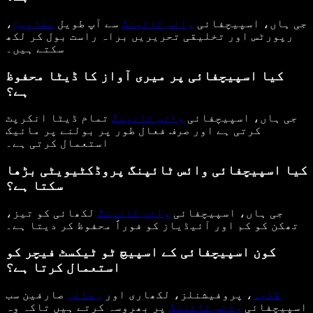
جی ہاں، اسپیچفائی
وائس ٹائپنگ
سے آپ طویل
مضامین
،
رپورٹس اور تخلیقی تحریریں براہ راست بول کر لکھ
سکتے ہیں۔
کیا اسپیچفائی پر میری آواز کا ڈیٹا محفوظ
ہے؟
جی ہاں، اسپیچفائی
وائس ٹائپنگ
تمام ڈیٹا انکرپٹ
کرتی ہے اور صرف فعال طور پر بولنے پر مائیک
استعمال کرتی ہے۔
کیا اسپیچفائی وائس ٹائپنگ پروڈکٹیویٹی بڑھا
سکتا ہے؟
جی ہاں، اسپیچفائی
وائس ٹائپنگ
لکھائی کو تیز،
تھکن کو کم اور آئیڈیاز کو فوراً محفوظ کر دیتا ہے۔
کون اسپیچفائی کے اسپیچ ٹو ٹیکسٹ فیچر کو
استعمال کرتا ہے؟
طلبہ
، پروفیشنلز، لکھاری اور
رسائی
صارفین سب
اسپیچفائی
وائس ٹائپنگ
پر بھروسہ کرتے ہیں تاکہ وہ