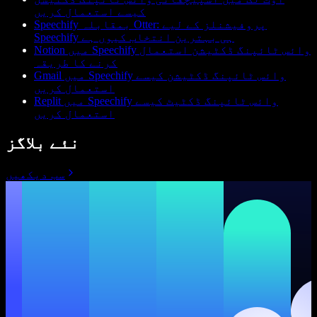
کیسے استعمال کریں
Speechify بمقابلہ Otter: پروفیشنلز کے لیے
Speechify ہی بہترین انتخاب کیوں ہے
Notion میں Speechify وائس ٹائپنگ ڈکٹیشن استعمال
کرنے کا طریقہ
Gmail میں Speechify وائس ٹائپنگ ڈکٹیشن کیسے
استعمال کریں
Replit میں Speechify وائس ٹائپنگ ڈکٹیٹ کیسے
استعمال کریں
نئے بلاگز
سب دیکھیں