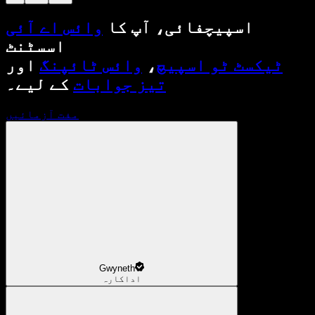
اسپیچفائی، آپ کا
وائس اے آئی
اسسٹنٹ
ٹیکسٹ ٹو اسپیچ
،
وائس ٹائپنگ
اور
تیز جوابات
کے لیے۔
مفت آزمائیں
Gwyneth
اداکارہ