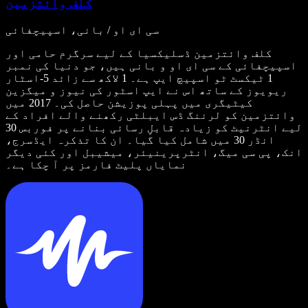
کلف وائتزمین
سی ای او / بانی، اسپیچفائی
کلف وائتزمین ڈسلیکسیا کے لیے سرگرم حامی اور
اسپیچفائی کے سی ای او و بانی ہیں، جو دنیا کی نمبر
1 ٹیکسٹ ٹو اسپیچ ایپ ہے۔ 1 لاکھ سے زائد 5-اسٹار
ریویوز کے ساتھ اس نے ایپ اسٹور کی نیوز و میگزین
کیٹیگری میں پہلی پوزیشن حاصل کی۔ 2017 میں
وائتزمین کو لرننگ ڈس ایبلٹی رکھنے والے افراد کے
لیے انٹرنیٹ کو زیادہ قابلِ رسائی بنانے پر فوربس 30
انڈر 30 میں شامل کیا گیا۔ ان کا تذکرہ ایڈسرج،
انک، پی سی میگ، انٹرپرینیئر، میشیبل اور کئی دیگر
نمایاں پلیٹ فارمز پر آ چکا ہے۔