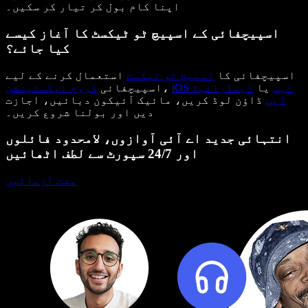
اپنا کام بول کر تیار کر سکیں۔
اسپیچفائی کے اسپیچ ٹو ٹیکسٹ کا آغاز کیسے
کیا جائے؟
اسپیچفائی کا
اسپیچ ٹو ٹیکسٹ
استعمال کرنے کے لیے
iOS ایپ
یا
اینڈرائیڈ
،
اسپیچفائی
کروم ایکسٹینشن
ایپ
ڈاؤن لوڈ کریں، مائیک آئیکون دبائیں، اجازت
دیں اور بولنا شروع کریں۔
انتہائی جدید اے آئی آوازوں، لامحدود فائلوں
اور 24/7 سپورٹ سے لطف اٹھائیں
مفت آزمائیں