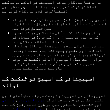
یہ جاننا مددگار ہے کہ اسپیچفائی آپ کے بولے گئے
الفاظ کو ٹیکسٹ میں کیسے بدلتا ہے۔ پس منظر میں
ٹیکنالوجی کچھ یوں کام کرتی ہے:
اسپیچ ریکگنیشن انجن: اسپیچفائی آپ کے ڈیوائس
کے مائیک سے آڈیو لے کر اسے ڈیجیٹل ساؤنڈ ڈیٹا
میں تبدیل کرتا ہے۔
لینگویج ماڈلنگ: اے آئی ساؤنڈ ویوز کا تجزیہ
کرتی ہے، فونیمز (آواز کے جزو) کو پہچان کر
متعلقہ الفاظ سے ملاتی ہے۔
سیاق و سباق کی سمجھ: اسپیچفائی ماڈل جملے کا
ڈھانچہ اور مفہوم پہچانتا ہے، جس سے اوقاف،
کیپٹلائزیشن اور گرامر قدرتی معلوم ہوتے ہیں۔
براہ راست نقل: ایپ فوراً آپ کی ڈکٹیٹ کی ہوئی
تحریر دکھاتی ہے، آپ ساتھ ساتھ ایڈیٹ یا
فارمیٹ بھی کر سکتے ہیں۔
اسپیچفائی کے اسپیچ ٹو ٹیکسٹ کے
فوائد
اسپیچفائی کی اسپیچ ٹو ٹیکسٹ سہولت محض آسان نہیں
بلکہ ایک مؤثر حل ہے جو آپ کی
پروڈکٹیویٹی
،
رسائی
اور تخلیقی صلاحیتوں میں ہر طرح کے صارفین کے لیے
اضافہ کرتی ہے۔ اسپیچفائی کی
وائس ٹائپنگ
کے اہم