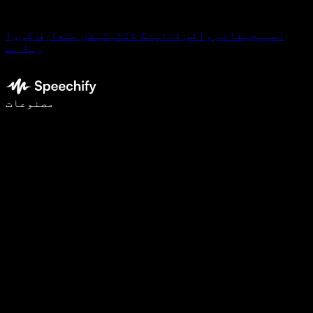
اسپیچیفائی وائس ٹائپنگ ڈکٹیٹیشن متعارف کروا
رہا ہے
وائس ٹائپنگ کے ساتھ 5 گنا تیزی سے لکھیں
مصنوعات
مزید جانیں