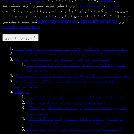
فوربز
،
ٹیک کرنچ
اور دیگر بڑے نیوز آؤٹ لیٹس نے
اسپیچفائی کو نمایاں کیا ہے۔ اسپیچفائی دنیا کا سب
سے بڑا ٹیکسٹ ٹو اسپیچ فراہم کنندہ ہے۔ مزید جاننے
اور
speechify.com/blog
،
speechify.com/news
کے لیے دیکھیں
۔
speechify.com/press
فہرستِ مضامین
اسپیچفائی کے اسپیچ ٹو ٹیکسٹ فیچر کو سمجھنا
اسپیچفائی کا اسپیچ ٹو ٹیکسٹ کیسے کام کرتا ہے
اسپیچفائی کے اسپیچ ٹو ٹیکسٹ کے فوائد
اسپیچفائی روایتی ڈکٹیشن ٹولز سے کیسے
مختلف ہے
اسپیچفائی کے اسپیچ ٹو ٹیکسٹ کے عملی استعمال
سائنس: اسپیچ ٹو ٹیکسٹ پروڈکٹیویٹی کیوں
بڑھاتا ہے
سوالات
کیا اسپیچفائی میں اسپیچ ٹو ٹیکسٹ ہے؟
اسپیچفائی وائس ٹائپنگ کیا ہے؟
اسپیچفائی کے اسپیچ ٹو ٹیکسٹ کی درستگی
کیسی ہے؟
کیا میں اسپیچفائی اسپیچ ٹو ٹیکسٹ کئی
ڈیوائسز پر استعمال کر سکتا ہوں؟
اسپیچفائی دوسرے ڈکٹیشن ٹولز سے کیسے