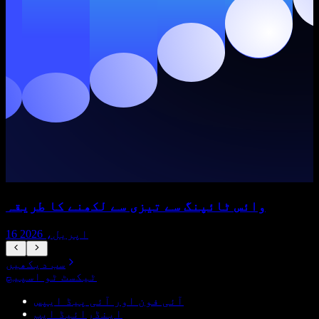
وائس ٹائپنگ سے تیزی سے لکھنے کا طریقہ
16 اپریل، 2026
سب دیکھیں
ٹیکسٹ ٹو اسپیچ
آئی فون اور آئی پیڈ ایپس
اینڈرائیڈ ایپ