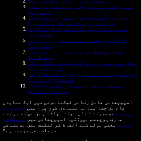
اسپیچفائی وائس ٹائپنگ کیا ہے؟
اسپیچفائی کے اسپیچ ٹو ٹیکسٹ کی درستگی
کیسی ہے؟
کیا میں اسپیچفائی اسپیچ ٹو ٹیکسٹ کئی
ڈیوائسز پر استعمال کر سکتا ہوں؟
اسپیچفائی دوسرے ڈکٹیشن ٹولز سے کیسے
مختلف ہے؟
کیا اسپیچفائی سے لمبی تحریر بولی جا
سکتی ہے؟
کیا اسپیچفائی پر میری آواز کا ڈیٹا
محفوظ ہے؟
کیا اسپیچفائی وائس ٹائپنگ پروڈکٹیویٹی
بڑھا سکتا ہے؟
کون اسپیچفائی کے اسپیچ ٹو ٹیکسٹ فیچر کو
استعمال کرتا ہے؟
اسپیچفائی کے اسپیچ ٹو ٹیکسٹ کا آغاز
کیسے کیا جائے؟
اسپیچفائی قابل رسائی ٹیکنالوجی میں ایک نمایاں
نام بن چکا ہے۔ یہ بنیادی طور پر اپنی
ٹیکسٹ ٹو
اسپیچ
خصوصیات کے لیے جانا جاتا ہے، اس کے بہت سے
صارف پوچھتے ہیں: کیا اسپیچفائی میں
اسپیچ ٹو
ٹیکسٹ
یعنی بولے گئے الفاظ کو ٹیکسٹ میں بدلنے کی
سہولت بھی موجود ہے؟