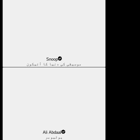
Snoop
موسیقی کی دنیا کا آئیکون
Ali Abdaal
یوٹیوبر