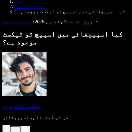
ہوم
ڈویلپرز کے لیے Speechify
وائس ٹائپنگ
کیا اسپیچفائی میں اسپیچ ٹو ٹیکسٹ موجود ہے؟
تاریخِ اشاعت
5 جنوری، 2026
•
وائس ٹائپنگ
کیا اسپیچفائی میں اسپیچ ٹو ٹیکسٹ
موجود ہے؟
کلف وائتزمین
سی ای او / بانی، اسپیچفائی