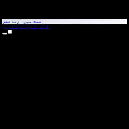
مفت میں آزمائیں
ابھی ڈاؤن لوڈ کریں
مصنوعات
متن کو آواز میں بدلیں
iPhone اور iPad ایپس
Android ایپ
Chrome ایکسٹینشن
Edge ایکسٹینشن
ویب ایپ
Mac ایپ