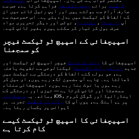
مختصر جواب ہے: جی ہاں۔ اسپیچفائی اب
اسپیچ ٹو
ٹیکسٹ
برائے
وائس ڈکٹیشن
فراہم کرتا ہے، جس سے
صارف آرام سے بولتے ہیں اور ایپ رئیل ٹائم میں ان
کے الفاظ کو ٹیکسٹ میں بدل دیتی ہے۔ اس خصوصیت سے
آپ
ای میلز
،
مضامین
، نوٹس اور دیگر تحریری مواد
صرف بول کر تیار کر سکتے ہیں، بغیر ٹائپ کیے۔
اسپیچفائی کے اسپیچ ٹو ٹیکسٹ فیچر
کو سمجھنا
اسپیچفائی کا
وائس ٹائپنگ
فیچر اسپیچ ٹو ٹیکسٹ اور
جدید
اے آئی وائس ڈکٹیشن
ٹیکنالوجی سے تقویت یافتہ
ہے، جو بولے گئے الفاظ کو درستگی سے ٹیکسٹ میں
ڈھالتا ہے۔ چاہے آپ مضمون لکھ رہے ہوں، ای میل کر
رہے ہوں یا نوٹ بنا رہے ہوں، اسپیچفائی سنتا،
سمجھتا اور ٹائپ کرتا ہے — تیزی اور درستگی کے
، iOS، اینڈرائیڈ اور گوگل کروم
ساتھ۔ یہ
ڈیسک ٹاپ
پر ہم آہنگ ہے، یوں آپ کا
وائس ٹو ٹیکسٹ
تجربہ ہر
ڈیوائس پر یکساں رہتا ہے۔
اسپیچفائی کا اسپیچ ٹو ٹیکسٹ کیسے
کام کرتا ہے