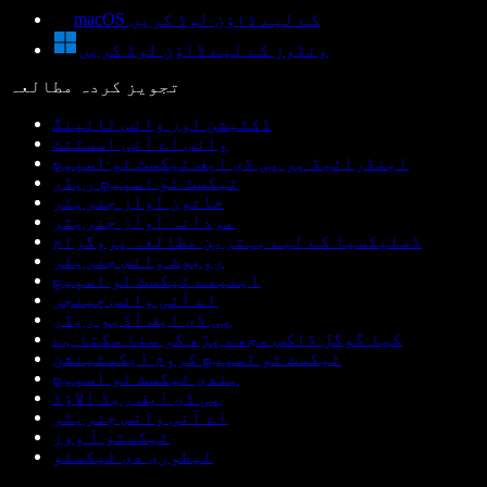
macOS کے لیے ڈاؤن لوڈ کریں
ونڈوز کے لیے ڈاؤن لوڈ کریں
تجویز کردہ مطالعہ
ڈکٹیشن اور وائس ٹائپنگ
وائس اے آئی اسسٹنٹ
اینڈرائیڈ پر پی ڈی ایف ٹیکسٹ ٹو اسپیچ
ٹیکسٹ ٹو اسپیچ ریڈر
خاتون آواز جنریٹر
مردانہ آواز جنریٹر
ڈسلیکسیا کے لیے بہترین مطالعہ پروگرام
روبوٹ وائس جنریٹر
اینیمے ٹیکسٹ ٹو اسپیچ
اے آئی وائس چینجر
پی ڈی ایف آڈیو ریڈر
کیا گوگل ڈاکس مجھے پڑھ کر سنا سکتا ہے
ٹیکسٹ ٹو اسپیچ کروم ایکسٹینشن
ہندی ٹیکسٹ ٹو اسپیچ
پی ڈی ایف ریڈ الاؤڈ
اے آئی وائس جنریٹر
ٹیکستو آ ووز
لیطوری دی ٹیکسٹو