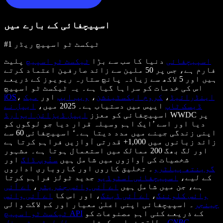
اسپیچفائی کے بارے میں
#1 ٹیکسٹ ٹو اسپیچ ریڈر
اسپیچفائی
دنیا کا سب سے بڑا
ٹیکسٹ ٹو اسپیچ
پلیٹ
فارم ہے، جس پر 50 ملین سے زائد صارفین اعتماد کرتے
ہیں اور 5 لاکھ سے زیادہ پانچ ستارہ ریویوز کے ذریعے
اس کی خدمات کو سراہا گیا ہے۔ یہ ٹیکسٹ ٹو اسپیچ
اینڈرائیڈ
،
کروم ایکسٹینشن
،
ویب ایپ
اور
میک
،
iOS
ڈیسک ٹاپ
ایپس میں دستیاب ہے۔ 2025 میں،
ایپل نے
WWDC پر
اسپیچفائی کو معزز
ایپل ڈیزائن ایوارڈ
دیا اور اسے ’ایک اہم وسیلہ قرار دیا جو لوگوں کو
اپنی زندگی جینے میں مدد دیتا ہے۔‘ اسپیچفائی 60 سے
زائد زبانوں میں 1,000+ قدرتی آوازیں فراہم کرتا ہے
اور لگ بھگ 200 ممالک میں استعمال ہوتا ہے۔ مشہور
شخصیات کی آوازوں میں شامل ہیں
سنُوپ ڈاگ
اور
گوینتھ پیلٹرو
۔ تخلیق کاروں اور کاروباری اداروں
کے لیے،
اسپیچفائی اسٹوڈیو
جدید ٹولز فراہم کرتا
ہے، جن میں شامل ہیں
اے آئی وائس جنریٹر
،
اے آئی
وائس کلوننگ
،
اے آئی ڈبنگ
، اور اس کا
اے آئی وائس
چینجر
۔ اسپیچفائی اپنی اعلیٰ معیار اور کم لاگت والی
کے ذریعے کئی اہم مصنوعات کو
ٹیکسٹ ٹو اسپیچ API
،
CNBC
،
طاقت فراہم کرتا ہے۔
وال اسٹریٹ جرنل