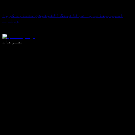
اسپیچیفائی وائس ٹائپنگ ڈکٹیٹیشن متعارف کروا
رہا ہے
وائس ٹائپنگ کے ساتھ 5 گنا تیزی سے لکھیں
مصنوعات
مزید جانیں