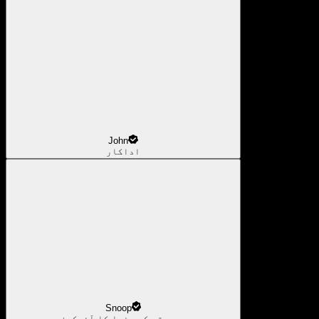
John
اداکار
Snoop
موسیقی کی دنیا کا آئیکون