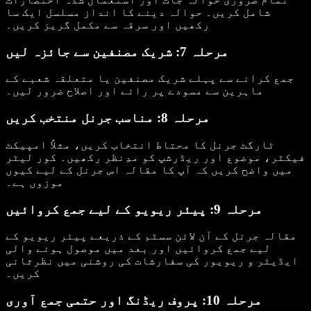
شامل کریں۔ حوالہ دینے کا انداز مسلسل ایک سا
رکھیں اور سرقہ سے مکمل گریز کریں۔
مرحلہ 7: شریک مصنفین سے جائزہ لیں
جمع کرانے سے پہلے شریک مصنفین یا متعلقہ شعبے کے
ماہرین سے مسودے پر رائے اور اصلاح ضرور لیں۔
مرحلہ 8: مناسب جرنل منتخب کریں
ٹارگٹ جرنل کا محتاط انتخاب کریں، مثلاً امپیکٹ
فیکٹر، موضوع اور ریڈرشپ کو مدِنظر رکھیں۔ کور لیٹر
میں واضح کریں کہ آپ کا مقالہ اس جرنل کے لیے کیوں
موزوں ہے۔
مرحلہ 9: پیئر ریویو کے لیے جمع کروائیں
مقالہ جرنل کے آن لائن سسٹم کے ذریعے پیئر ریویو کے
لیے جمع کروائیں اور بعد میں موصول ہونے والی
ایڈیٹر و ریویور کی سفارشات کی روشنی میں نظرثانی
کریں۔
مرحلہ 10: پروف ریڈنگ اور حتمی جمع آوری