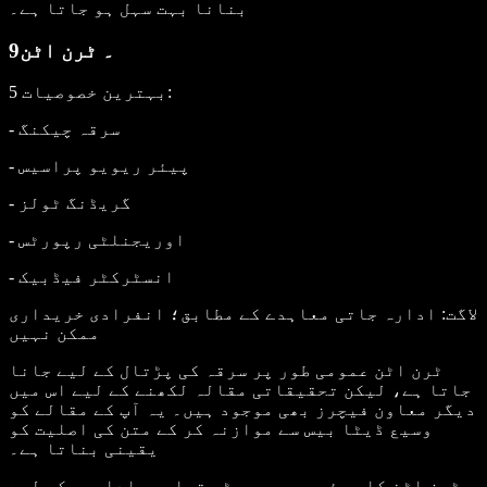
بنانا بہت سہل ہو جاتا ہے۔
9۔ ٹرن اٹن
:
5 بہترین خصوصیات
- سرقہ چیکنگ
- پیئر ریویو پراسیس
- گریڈنگ ٹولز
- اوریجنلٹی رپورٹس
- انسٹرکٹر فیڈبیک
لاگت
: ادارہ جاتی معاہدے کے مطابق؛ انفرادی خریداری
ممکن نہیں
ٹرن اٹن عمومی طور پر سرقہ کی پڑتال کے لیے جانا
جاتا ہے، لیکن تحقیقاتی مقالہ لکھنے کے لیے اس میں
دیگر معاون فیچرز بھی موجود ہیں۔ یہ آپ کے مقالے کو
وسیع ڈیٹا بیس سے موازنہ کر کے متن کی اصلیت کو
یقینی بناتا ہے۔
ٹرن اٹن کا پیئر ریویو سسٹم تعلیمی اداروں کے لیے