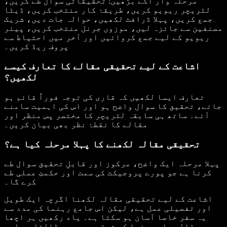
مرحلہ وار آگے بڑھیں: تحقیقاتی سوال طے کریں،
لٹریچر ریویو کریں، طریقۂ کار منتخب کریں، ڈیٹا
جمع کریں، پہلا ڈرافٹ لکھیں، حوالہ جات دیں، شریک
مصنفین سے جائزہ لیں، موزوں جرنل منتخب کریں، پیئر
ریویو کے لیے جمع کروائیں اور آخر میں احتیاط سے
پروف ریڈ کریں۔
اشاعت کے لیے تحقیقی مقالے کا تعارف کیسے
لکھیں؟
تعارف ایسا لکھیں کہ قاری کی توجہ فوراً قائم ہو
جائے، تحقیق کا سوال واضح ہو اور اس کی اہمیت سامنے
آئے۔ ساتھ ہی سابقہ لٹریچر کا مختصر پس منظر اور
مقالے کا نقطۂ نظر بھی بیان کریں۔
تحقیقی مقالہ لکھنے کا پہلا مرحلہ کیا ہے؟
پہلا مرحلہ ایک واضح، مرکوز اور قابلِ تحقیق سوال طے
کرنا ہے جو پورے پروجیکٹ کی سمت اور حکمتِ عملی طے
کرے گا۔
اشاعت کے لیے تحقیقی مقالہ لکھنا اگرچہ ایک طویل
اور تفصیلی عمل ہے، لیکن اس جامع رہنما کی مدد سے
یہ سفر خاصا آسان ہو سکتا ہے۔ یاد رکھیں ہر اچھا
مقالہ علمی دنیا کی ترقی میں حصہ ڈالتا ہے اور