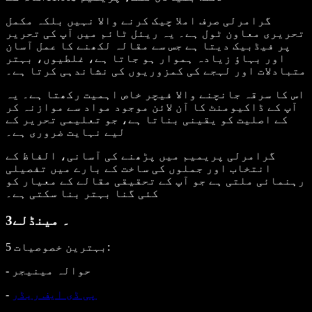
گرامرلی صرف املا چیک کرنے والا نہیں بلکہ مکمل
تحریری معاون ٹول ہے۔ یہ ریئل ٹائم میں آپ کی تحریر
پر فیڈبیک دیتا ہے جس سے مقالہ لکھنے کا عمل آسان
اور بہاؤ زیادہ ہموار ہو جاتا ہے، غلطیوں، بہتر
متبادلات اور لہجے کی کمزوریوں کی نشاندہی کرتا ہے۔
اس کا سرقہ جانچنے والا فیچر خاص اہمیت رکھتا ہے۔ یہ
آپ کے ڈاکیومنٹ کا آن لائن موجود مواد سے موازنہ کر
کے اصلیت کو یقینی بناتا ہے، جو تعلیمی تحریر کے
لیے نہایت ضروری ہے۔
گرامرلی پریمیم میں پڑھنے کی آسانی، الفاظ کے
انتخاب اور جملوں کی ساخت کے بارے میں تفصیلی
رہنمائی ملتی ہے جو آپ کے تحقیقی مقالے کے معیار کو
کئی گنا بہتر بنا سکتی ہے۔
3۔ مینڈلے
:
5 بہترین خصوصیات
- حوالہ مینیجر
پی ڈی ایف ریڈر
-