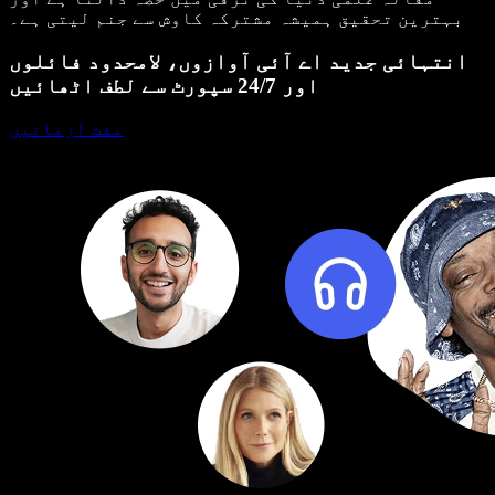
بہترین تحقیق ہمیشہ مشترکہ کاوش سے جنم لیتی ہے۔
انتہائی جدید اے آئی آوازوں، لامحدود فائلوں
اور 24/7 سپورٹ سے لطف اٹھائیں
مفت آزمائیں