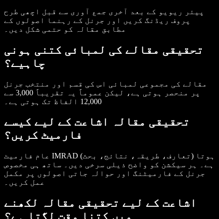
پیئر ریویو کے بعد آخری جمع آوری سے قبل اچھی طرح
پروف ریڈنگ کریں اور جرنل کے رہنما اصولوں کے
مطابق مقالہ کو حتمی شکل دیں۔
تحقیقی مقالے کی لمبائی کتنی ہونی
چاہیے؟
مقالے کی مجموعی لمبائی اس کی قسم اور منتخب جرنل
پر منحصر ہوتی ہے، لیکن عموماً یہ تقریباً 3,000 سے
12,000 الفاظ تک ہوتی ہے۔
تحقیقی مقالہ اشاعت کے لیے کیسے
فارمیٹ کریں؟
عام فارمیٹ IMRAD (تعارف، طریقہ، نتائج، بحث) ہوتا
ہے۔ ہر سیکشن کو واضح ذیلی سرخی دیں۔ ساتھ ہی مخصوص
جرنل کے فارمیٹنگ اور حوالہ جاتی اصولوں پر مکمل
عمل کریں۔
اشاعت کے لیے تحقیقی مقالہ لکھنے
میں کتنا وقت لگتا ہے؟