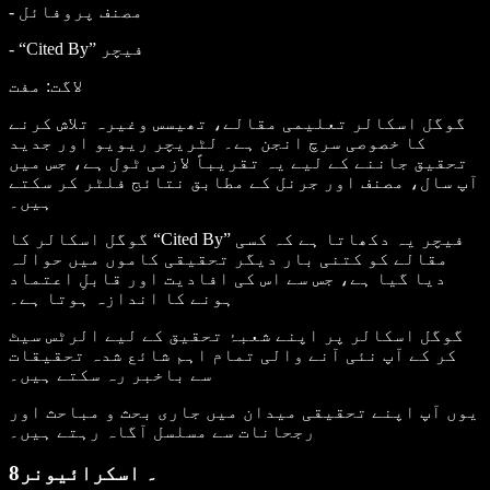
- مصنف پروفائل
- “Cited By” فیچر
لاگت
: مفت
گوگل اسکالر تعلیمی مقالے، تھیسس وغیرہ تلاش کرنے
کا خصوصی سرچ انجن ہے۔ لٹریچر ریویو اور جدید
تحقیق جاننے کے لیے یہ تقریباً لازمی ٹول ہے، جس میں
آپ سال، مصنف اور جرنل کے مطابق نتائج فلٹر کر سکتے
ہیں۔
گوگل اسکالر کا “Cited By” فیچر یہ دکھاتا ہے کہ کسی
مقالے کو کتنی بار دیگر تحقیقی کاموں میں حوالہ
دیا گیا ہے، جس سے اس کی افادیت اور قابلِ اعتماد
ہونے کا اندازہ ہوتا ہے۔
گوگل اسکالر پر اپنے شعبۂ تحقیق کے لیے الرٹس سیٹ
کر کے آپ نئی آنے والی تمام اہم شائع شدہ تحقیقات
سے باخبر رہ سکتے ہیں۔
یوں آپ اپنے تحقیقی میدان میں جاری بحث و مباحث اور
رجحانات سے مسلسل آگاہ رہتے ہیں۔
8۔ اسکرائیونر