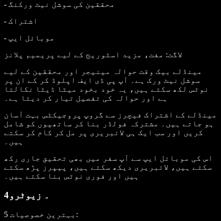
- محققین کی سوشل نیٹ ورکنگ
- اشتراک
- موبائل ایپ
لاگت
: مفت، مزید اسٹوریج کے لیے پریمیم پلانز
مینڈلے بیک وقت حوالہ مینیجر اور محققین کے لیے
سوشل نیٹ ورک ہے۔ آپ پی ڈی ایف اپلوڈ کر کے ان پر
نوٹس لکھ سکتے ہیں، یہ خود بخود میٹا ڈیٹا نکالتا
ہے اور حوالہ کی تفصیل تیار کر دیتا ہے۔
مینڈلے کے اشتراک فیچرز سے گروپ پروجیکٹس بہت آسان
ہو جاتے ہیں۔ مشترکہ فولڈر بنا کر ساتھیوں کو شامل
کریں اور سب ایک ہی لائبریری پر مل کر کام کر سکتے
ہیں۔
اس کی موبائل ایپ سے آپ سفر میں بھی تحقیق جاری رکھ
سکتے ہیں، لائبریری دیکھ سکتے ہیں، پیپرز پڑھ سکتے
ہیں اور فوری نوٹس بنا سکتے ہیں۔
4۔ زیوٹرو
:
5 بہترین خصوصیات