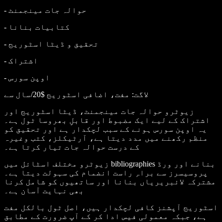
- حوالہ جات مینجمنٹ
- کتابیات بنانا
- تحقیق و ڈیٹا اسٹوریج
- اشتراک
- اوپن سورس
لاگت
: مفت، اضافی اسٹوریج $20/سال سے
زیوٹرو حوالہ جات مینجمنٹ، ڈیٹا اسٹوریج اور
اشتراک کے لیے ایک مضبوط اور قابلِ بھروسا ٹول ہے۔
یہ اوپن سورس ہونے کے سبب لچکدار ہے اور تحقیق کو
منظم رکھنے میں مدد دیتا ہے، آرٹیکلز، کتب وغیرہ
کے درست حوالہ جات تیار کرتا ہے۔
زیوٹرو مختلف اسٹائل میں bibliographies بنانے اور ورڈ
پروسیسرز سے براہِ راست انضمام کی سہولت دیتا ہے۔
مشترکہ لائبریریاں بنانا اور ساتھیوں کو شامل کرنا
بھی نہایت آسان ہے۔
اسٹوریج آپشنز کافی لچکدار ہیں، اصل ٹول بالکل مفت
ہے، جبکہ معمولی فیس ادا کر کے آپ ضرورت کے مطابق