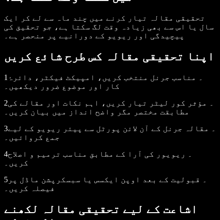
تحقیقی مقالہ تیار کرنے میں چند ماہ سے لے کر ایک
سال یا اس سے بھی زیادہ وقت لگ سکتا ہے، جو تحقیق کی
پیچیدگی اور ریویو کے دورانیے پر منحصر ہے۔
اپنا تحقیقی مقالہ کس طرح شائع کریں
1۔ مناسب جرنل منتخب کریں، امپیکٹ فیکٹر، دائرۂ
کار اور موضوع ضرور دیکھیں۔
2۔ مؤثر کور لیٹر تیار کریں، اہم نکات اور مقالے کی
مطابقت مختصر مگر واضح انداز میں بیان کریں۔
3۔ مقالہ جرنل کے آن لائن پورٹل سے پیئر ریویو کے لیے
جمع کروائیں۔
4۔ ریویور کی آرا کے مطابق مناسب ترمیم و اصلاح
کریں۔
5۔ قبولیت کے بعد اوپن ایکسس یا سبسکرپشن ماڈل پر
فیصلہ کریں۔
اشاعت کے لیے تحقیقی مقالہ لکھنے