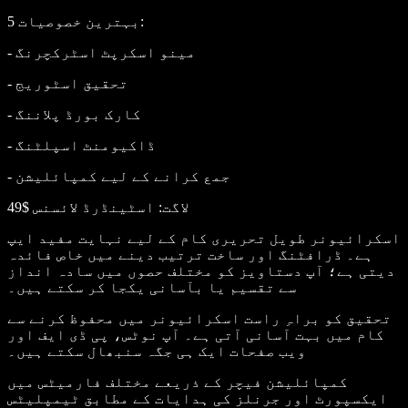
:
5 بہترین خصوصیات
- مینو اسکرپٹ اسٹرکچرنگ
- تحقیق اسٹوریج
- کارک بورڈ پلاننگ
- ڈاکیومنٹ اسپلٹنگ
- جمع کرانے کے لیے کمپائلیشن
لاگت
: اسٹینڈرڈ لائسنس $49
اسکرائیونر طویل تحریری کام کے لیے نہایت مفید ایپ
ہے۔ ڈرافٹنگ اور ساخت ترتیب دینے میں خاص فائدہ
دیتی ہے؛ آپ دستاویز کو مختلف حصوں میں سادہ انداز
سے تقسیم یا بآسانی یکجا کر سکتے ہیں۔
تحقیق کو براہِ راست اسکرائیونر میں محفوظ کرنے سے
کام میں بہت آسانی آتی ہے۔ آپ نوٹس، پی ڈی ایف اور
ویب صفحات ایک ہی جگہ سنبھال سکتے ہیں۔
کمپائلیشن فیچر کے ذریعے مختلف فارمیٹس میں
ایکسپورٹ اور جرنلز کی ہدایات کے مطابق ٹیمپلیٹس