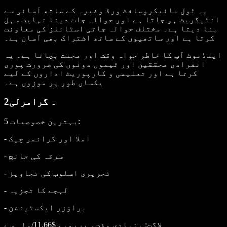
یہ ٹول مائیکروسافٹ ورڈ وغیرہ کے ساتھ آسانی سے
انٹیگریٹ ہو جاتا ہے اور حوالہ جات دینا نہایت سہل
بنا دیتا ہے۔ مختلف حوالہ جاتی اسٹائلز کی معاونت
کرتا ہے اور ساتھیوں کے ساتھ اشتراک بھی آسان ہے۔
اینڈنوٹ آپ کا خاطر خواہ وقت اور محنت بچاتا ہے۔ یہ
انفرادی محققین اور ٹیموں دونوں کی ضرورت پوری
کرتا ہے اور تعلیمی و کارپوریٹ اداروں کے لیے
یکساں طور پر موزوں ہے۔
2۔ گرامرلی
:
5 بہترین خصوصیات
- املا اور گرائمر چیک
- سرقہ کی جانچ
- تحریری اسلوب کی تجاویز
- لہجے کا تجزیہ
- براؤزر ایکسٹینشن
لاگت
: بنیادی مفت، پریمیم $11.66/ماہ سے