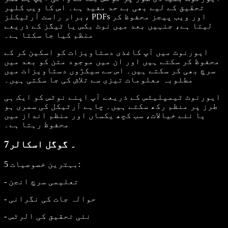
تحقیق کے لیے بھی بے حد مفید ہے۔ اس کا ویب کلپر
براہِ راست آرٹیکلز، PDFs اور ویب پیجز محفوظ کر
لیتا ہے، جنہیں بعد میں نوٹ بکس یا ٹیگز کے ذریعے
منظم کیا جا سکتا ہے۔
ایورنوٹ میں آپ کاغذی دستاویزات کو اسکین کر کے
محفوظ کر سکتے ہیں اور ان میں موجود متن کو بعد میں
سرچ بھی کر سکتے ہیں۔ اس سے سیکڑوں دستاویزات میں
مطلوبہ معلومات تیزی سے تلاش کی جا سکتی ہیں۔
ایورنوٹ ٹیمپلیٹس کے ذریعے آپ اپنے نوٹس کو ایک ہی
طرز پر منظم رکھ سکتے ہیں۔ چاہے آرٹیکل کی سمری ہو
یا نئے خیالات، سب کچھ یکساں اور منظم انداز میں
محفوظ رہتا ہے۔
7۔ گوگل اسکالر
:
5 بہترین خصوصیات
- تعلیمی سرچ انجن
- حوالہ جات کی نگرانی
- نئی تحقیق کی الرٹس