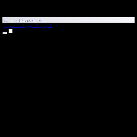
مفت میں آزمائیں
ابھی ڈاؤن لوڈ کریں
مصنوعات
متن کو آواز میں بدلیں
iPhone اور iPad ایپس
Android ایپ
Chrome ایکسٹینشن
Edge ایکسٹینشن
ویب ایپ
Mac ایپ
Windows ایپ
AI وائس جنریٹر
وائس اوور
ڈبنگ