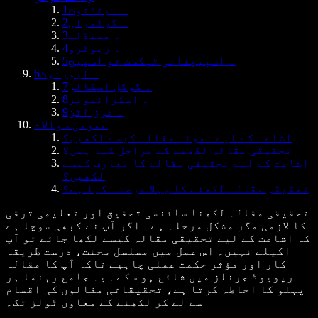
1۔ اینڈنوٹ
2۔ گرامرلی
3۔ مینڈلے
4۔ زیوٹرو
5۔ اسپیچفائی ٹیکسٹ ٹو اسپیچ
6۔ ایورنوٹ
7۔ گوگل اسکالر
8۔ اسکرائیونر
9۔ ٹرن اٹن
عمومی سوالات
اشاعت کے لیے نمونہ مقالہ کیسے لکھیں؟
تحقیقی مقالہ لکھنے کے مراحل کیا ہیں؟
اشاعت کے لیے تحقیقی مقالے کا تعارف کیسے
لکھیں؟
تحقیقی مقالہ لکھنے کا پہلا مرحلہ کیا ہے؟
تحقیقی مقالہ لکھنا سائنسی تحقیق اور تعلیمی ترقی
کا لازمی مگر مشکل مرحلہ ہے۔ اگر آپ نے کبھی سوچا ہے
کہ اشاعت کے لیے تحقیقی مقالہ کیسے لکھا جائے تو آپ
اکیلے نہیں۔ اس عمل میں مسلسل محنت، درست طریقہ
کار اور مؤثر حکمت عملی چاہیے تاکہ آپ کا مقالہ
ریویوڈ جرنلز میں شائع ہو سکے۔ یہ جامع رہنما ہر
پہلو کا احاطہ کرتا ہے، تحقیقاتی مقالوں کی اقسام
سے لے کر لکھنے کے معاون ٹولز تک۔