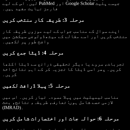
لیں۔ اس کے لیے PubMed اور Google Scholar جیسے پلیٹ
فارمز نہایت مفید ہیں۔
مرحلہ 3: طریقہ کار منتخب کریں
اپنے سوال کے مناسب جواب کے لیے موزوں طریقہ کار
منتخب کریں اور اسے مقالے کے میتھڈولوجی سیکشن میں
واضح طور پر لکھیں۔
مرحلہ 4: ڈیٹا جمع کریں
تجربات، سروے یا دیگر تحقیقی ذرائع سے ڈیٹا اکٹھا
کریں۔ پھر اسی ڈیٹا کا تجزیہ کر کے اہم نتائج اخذ
کریں۔
مرحلہ 5: پہلا ڈرافٹ لکھیں
مناسب ٹیمپلیٹ میں پہلا مسودہ تیار کریں۔ اس میں
لازمی حصے شامل ہوں: تعارف، طریقہ، نتائج، بحث
(IMRAD)۔
مرحلہ 6: حوالہ جات اور اختصارات شامل کریں
تمام ضروری حوالہ جات اور استعمال شدہ اختصارات