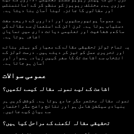
موزوں ہے، مختلف ریویوز کو منظم کر کے اسائنمنٹس
اور مقالوں کا جائزہ لینا آسان بنا دیتا ہے۔
یہ عموماً یونیورسٹیوں اور اداروں کے ذریعے مفت
دستیاب ہوتا ہے۔ ٹرن اٹن کے استعمال سے مقالے کی
ساکھ، شفافیت اور تعلیمی دیانت داری میں نمایاں
اضافہ ہوتا ہے۔
یہ تمام ٹولز تحقیقی مقالے کے معیار کو بہتر بناتے
اور تحریری عمل کو تیز کر دیتے ہیں۔ درست ٹولز کے
انتخاب سے اشاعت تک کا سفر کہیں زیادہ ہموار اور
آسان ہو جاتا ہے۔
عمومی سوالات
اشاعت کے لیے نمونہ مقالہ کیسے لکھیں؟
نمونہ مقالہ مختصر مگر جامع ہوتا ہے۔ کوشش کریں ہر
بنیادی سیکشن شامل ہو اور نتائج واضح مگر اختصار
سے بیان کیے جائیں۔
تحقیقی مقالہ لکھنے کے مراحل کیا ہیں؟