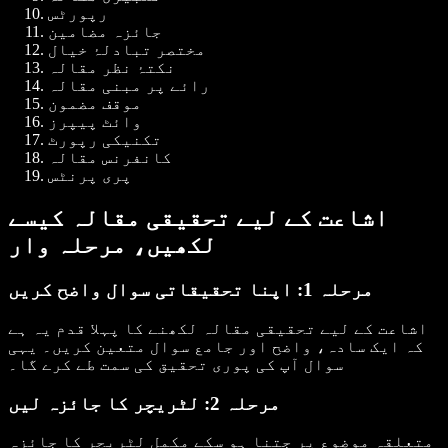
رپورٹس
جائزہ مضامین
مختصر تبادلۂ خیال
نکتۂ نظر مقالہ
رائے پر مبنی مقالہ
موقف مضمون
وائٹ پیپرز
تکنیکی رپورٹ
کانفرنس مقالہ
پری پرنٹس
اشاعت کے لیے تحقیقی مقالہ کیسے
لکھیں، مرحلہ وار
مرحلہ 1: اپنا تحقیقاتی سوال واضح کریں
اشاعت کے لیے تحقیقی مقالہ لکھنے کا پہلا قدم یہ ہے
کہ ایک سادہ، واضح اور جامع سوال متعین کریں۔ یہی
سوال آپ کی پوری تحقیق کی سمت طے کرے گا۔
مرحلہ 2: لٹریچر کا جائزہ لیں
متعلقہ موضوع پر جتنا ہو سکے مکمل لٹریچر کا جائزہ