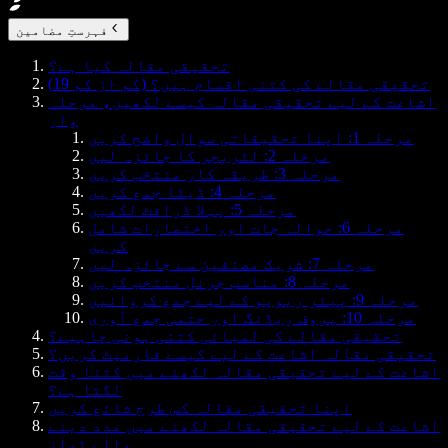
فہرستِ مضامین
تحقیقی مقالہ کیا ہے؟
تحقیقی مقالے کی کتنی اقسام ہیں؟ (کم از کم 19)
اشاعت کے لیے تحقیقی مقالہ کیسے لکھیں، مرحلہ
وار
مرحلہ 1: اپنا تحقیقاتی سوال واضح کریں
مرحلہ 2: لٹریچر کا جائزہ لیں
مرحلہ 3: طریقہ کار منتخب کریں
مرحلہ 4: ڈیٹا جمع کریں
مرحلہ 5: پہلا ڈرافٹ لکھیں
مرحلہ 6: حوالہ جات اور اختصارات شامل
کریں
مرحلہ 7: شریک مصنفین سے جائزہ لیں
مرحلہ 8: مناسب جرنل منتخب کریں
مرحلہ 9: پیئر ریویو کے لیے جمع کروائیں
مرحلہ 10: پروف ریڈنگ اور حتمی جمع آوری
تحقیقی مقالے کی لمبائی کتنی ہونی چاہیے؟
تحقیقی مقالہ اشاعت کے لیے کیسے فارمیٹ کریں؟
اشاعت کے لیے تحقیقی مقالہ لکھنے میں کتنا وقت
لگتا ہے؟
اپنا تحقیقی مقالہ کس طرح شائع کریں
اشاعت کے لیے تحقیقی مقالہ لکھنے میں مدد دینے
والے ٹولز