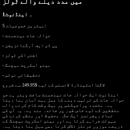
میں مدد دینے والے ٹولز
1۔ اینڈنوٹ
:
5 بہترین خصوصیات
- حوالہ جات مینجمنٹ
- پی ڈی ایف آرگنائزیشن
- اشتراکی ٹولز
- مینو اسکرپٹ میچنگ
- تحقیقاتی نوٹس
لاگت
: اسٹینڈرڈ لائسنس کے لیے $249.95 سے شروع
اینڈنوٹ ایک حوالہ جات مینجمنٹ سافٹ ویئر ہے جو
حوالہ جات کو ترتیب دینے کا عمل بہت آسان بنا دیتا
ہے۔ متعدد پراجیکٹس پر بیک وقت کام کرنے والے
محققین کے لیے خاص طور پر فائدہ مند ہے۔ یہ آپ کی
تمام ریفرنسز ایک جگہ محفوظ اور منظم کرنے کی
سہولت فراہم کرتا ہے اور مینو اسکرپٹ میچنگ کے
ذریعے موزوں جرنلز تلاش کرنا بھی سہل بنا دیتا ہے۔