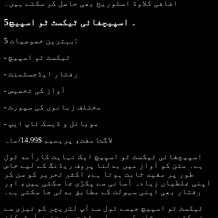
اضافی کلاوڈ اسٹوریج بھی حاصل کر سکتے ہیں۔
5۔ اسپیچفائی ٹیکسٹ ٹو اسپیچ
:
5 بہترین خصوصیات
- ٹیکسٹ ٹو اسپیچ
- رفتار ایڈجسٹمنٹ
- آواز کی تخصیص
- مختلف زبانوں کی سپورٹ
- موبائل و ڈیسک ٹاپ ایپ
لاگت
: مفت، پریمیم $14.99/ماہ
اسپیچفائی ٹیکسٹ ٹو اسپیچ ایک نہایت کارآمد ٹول
ہے۔ متن کو آواز میں بدلنا پروف ریڈنگ کے لیے خاص
طور پر مفید ثابت ہوتا ہے، اکثر تحریر کو سن کر
اپنی غلطیاں زیادہ آسانی سے پکڑی جا سکتی ہیں، اور
رفتار بھی اپنی سہولت کے مطابق بدلی جا سکتی ہے۔
ٹیکسٹ ٹو اسپیچ جیسے ٹول سے آپ لٹریچر کو تیزی سے
سن سکتے ہیں، خاص طور پر اس وقت جب درجنوں آرٹیکلز