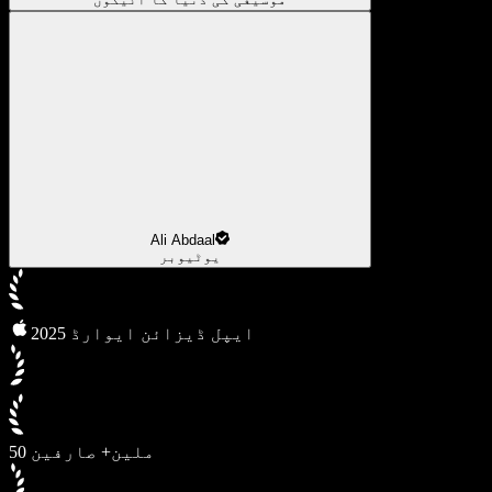
Ali Abdaal
یوٹیوبر
2025 ایپل ڈیزائن ایوارڈ
50 ملین+ صارفین