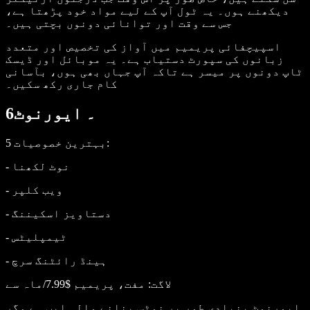
دیکھنے ہوں۔ یہ ٹول آپ کے لیے مواد خود پڑھتا ہے،
جس سے وقت اور توانائی دونوں بچتی ہیں۔
اسپیچفائی پریمیم میں آواز کی تخصیص اور متعدد
زبانوں کی سپورٹ دستیاب ہے۔ یہ موبائل اور ڈیسک
ٹاپ دونوں پر میسر ہے تاکہ آپ جہاں بھی ہوں، بآسانی
کام جاری رکھ سکیں۔
6۔ ایورنوٹ
:
5 بہترین خصوصیات
- نوٹ لکھنا
- ویب کلپر
- دستاویز اسکیننگ
- ٹیمپلیٹس
- ہینڈ رائٹنگ سرچ
لاگت
: مفت، پریمیم $7.99/ماہ سے
ایورنوٹ بنیادی طور پر نوٹس بنانے والی ایپ ہے مگر