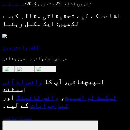
تاریخِ اشاعت
27 ستمبر، 2023
•
ٹی ٹی ایس
اشاعت کے لیے تحقیقاتی مقالہ کیسے
لکھیں: ایک مکمل رہنما
کلف وائتزمین
سی ای او / بانی، اسپیچفائی
اسپیچفائی، آپ کا
وائس اے آئی
اسسٹنٹ
ٹیکسٹ ٹو اسپیچ
،
وائس ٹائپنگ
اور
تیز جوابات
کے لیے۔
مفت آزمائیں