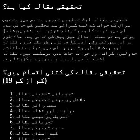
تحقیقی مقالہ کیا ہے؟
تحقیقی مقالہ ایک تعلیمی تحریر ہے جس میں مخصوص
سوال کے جواب کے لیے گہرائی سے تحقیق کی جاتی ہے۔
اس میں ڈیٹا کا جمع کرنا، تجزیہ اور تشریح شامل
ہوتی ہے جو منظم انداز میں پیش کی جاتی ہے۔ عام طور
پر اس میں تعارف، ادب کا جائزہ، طریقہ کار، نتائج
اور بحث شامل ہوتے ہیں۔ اس میں ذیلی عنوانات،
جدولیں، گراف اور حوالہ جات بھی ہوسکتے ہیں۔ مقالہ
اشاعت سے پہلے پیئر ریویو سے گزرتا ہے۔
تحقیقی مقالے کی کتنی اقسام ہیں؟
(کم از کم 19)
تجزیاتی تحقیقی مقالہ
دلائل پر مبنی تحقیقی مقالہ
سبب و اثر مقالہ
موازنہ اور تضاد مقالہ
تعریف پر مبنی مقالہ
تجرباتی مقالہ
سروے تحقیقی مقالہ
کیس اسٹڈی مقالہ
تعبیری مقالہ