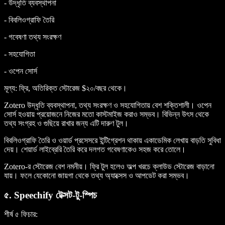
- উদ্ধৃতি ব্যবস্থাপনা
- বিবলিওগ্রাফি তৈরি
- গবেষণা তথ্য সংরক্ষণ
- সহযোগিতা
- ওপেন সোর্স
মূল্য
: ফ্রি, অতিরিক্ত স্টোরেজ $২০/বছর থেকে।
Zotero উদ্ধৃতি ব্যবস্থাপনা, তথ্য সংরক্ষণ ও সহযোগিতায় বেশ শক্তিশালী। ওপেন
সোর্স হওয়ায় প্রয়োজনে নিজের মতো কাস্টমাইজ করাও সম্ভব। বিভিন্ন উৎস থেকে
তথ্য সংগ্রহ ও গুছিয়ে রাখার জন্য এটি দারুণ টুল।
বিবলিওগ্রাফি তৈরি ও ওয়ার্ড প্রসেসরে ইন্টিগ্রেশন থাকায় একাডেমিক লেখায় বাড়তি সুবিধা
দেয়। শেয়ার্ড লাইব্রেরি তৈরি করে দলগত গবেষণাকেও সহজ করে তোলে।
Zotero-র স্টোরেজ বেশ নমনীয়। ফ্রি টুল হলেও অল্প খরচে ক্লাউড স্টোরেজ বাড়ানো
যায়। ফলে যেকোনো জায়গা থেকে তথ্য অ্যাক্সেস ও আপডেট করা সম্ভব।
৫. Speechify টেক্সট-টু-স্পিচ
শীর্ষ ৫ ফিচার
: