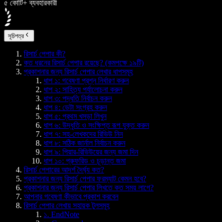
৫ কোটি+ ব্যবহারকারী
সূচিপত্র
রিসার্চ পেপার কী?
কত ধরনের রিসার্চ পেপার রয়েছে? (কমপক্ষে ১৯টি)
প্রকাশনার জন্য রিসার্চ পেপার লেখার ধাপসমূহ
ধাপ ১: গবেষণা প্রশ্ন নির্ধারণ করুন
ধাপ ২: সাহিত্য পর্যালোচনা করুন
ধাপ ৩: পদ্ধতি নির্বাচন করুন
ধাপ ৪: ডেটা সংগ্রহ করুন
ধাপ ৫: প্রথম খসড়া লিখুন
ধাপ ৬: উদ্ধৃতি ও সংক্ষিপ্ত রূপ যুক্ত করুন
ধাপ ৭: সহ-লেখকদের রিভিউ নিন
ধাপ ৮: সঠিক জার্নাল নির্বাচন করুন
ধাপ ৯: পিয়ার-রিভিউয়ের জন্য জমা দিন
ধাপ ১০: প্রুফরিড ও চূড়ান্ত জমা
রিসার্চ পেপারের আদর্শ দৈর্ঘ্য কত?
প্রকাশনার জন্য রিসার্চ পেপার ফরম্যাট কেমন হবে?
প্রকাশনার জন্য রিসার্চ পেপার লিখতে কত সময় লাগে?
আপনার গবেষণা কীভাবে প্রকাশ করবেন
রিসার্চ পেপার লেখায় সহায়ক টুলসমূহ
১. EndNote