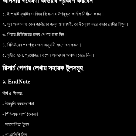
আপনার গবেষণা কীভাবে প্রকাশ করবেন
১. ইম্প্যাক্ট ফ্যাক্টর ও বিষয় বিবেচনায় উপযুক্ত জার্নাল নির্বাচন করুন।
২. মূল অবদান ও কেন জার্নালের জন্য মানানসই, তা উল্লেখ করে কভার লেটার লিখুন।
৩. পিয়ার-রিভিউয়ের জন্য পেপার জমা দিন।
৪. রিভিউয়ের পর প্রয়োজন অনুযায়ী সংশোধন করুন।
৫. গৃহীত হলে, প্রয়োজনে ওপেন অ্যাক্সেস অপশন বেছে নিন।
রিসার্চ পেপার লেখায় সহায়ক টুলসমূহ
১. EndNote
শীর্ষ ৫ ফিচার
:
- উদ্ধৃতি ব্যবস্থাপনা
- পিডিএফ সংগঠিতকরণ
- সহযোগিতা টুলস
- পাণ্ডুলিপি মিল