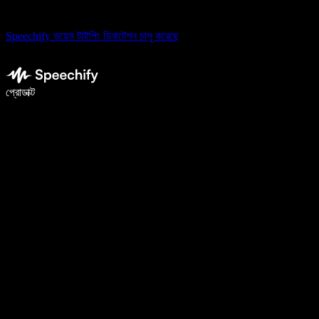
Speechify ভয়েস টাইপিং ডিকটেশন চালু করেছে
ভয়েস টাইপিং দিয়ে ৫ গুণ দ্রুত লিখুন
প্রোডাক্ট
আরও জানুন