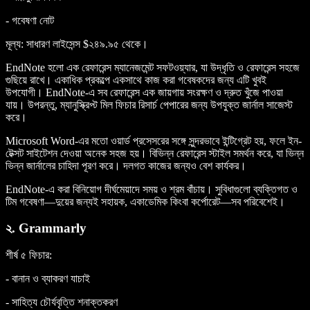
- গবেষণা নোট
মূল্য
: সাধারণ লাইসেন্স $২৪৯.৯৫ থেকে।
EndNote হলো এক রেফারেন্স ম্যানেজমেন্ট সফটওয়্যার, যা উদ্ধৃতি ও রেফারেন্স সহজে
গুছিয়ে রাখে। একাধিক প্রকল্পে একসাথে কাজ করা গবেষকদের জন্য এটি খুবই
উপযোগী। EndNote-এ সব রেফারেন্স এক জায়গায় সংরক্ষণ ও দ্রুত খুঁজে পাওয়া
যায়। উপরন্তু, ম্যানুস্ক্রিপ্ট মিল ফিচার রিসার্চ পেপারের জন্য উপযুক্ত জার্নাল সাজেস্ট
করে।
Microsoft Word-এর মতো ওয়ার্ড প্রসেসরের সঙ্গে সুন্দরভাবে ইন্টিগ্রেট হয়, ফলে ইন-
টেক্সট সাইটেশন দেওয়া অনেক সহজ হয়। বিভিন্ন রেফারেন্স স্টাইল সমর্থন করে, যা ভিন্ন
ভিন্ন জার্নালের চাহিদা পূরণ করে। দলগত কাজের জন্যও বেশ কার্যকর।
EndNote-এ করা বিনিয়োগ দীর্ঘমেয়াদে সময় ও শ্রম বাঁচায়। সুবিধাগুলো ব্যক্তিগত ও
টিম গবেষণা—দুয়ের জন্যই সহায়ক, একাডেমিক কিংবা কর্পোরেট—সব পরিবেশেই।
২. Grammarly
শীর্ষ ৫ ফিচার
:
- বানান ও ব্যাকরণ যাচাই
- সাহিত্য চৌর্যবৃত্তি শনাক্তকরণ