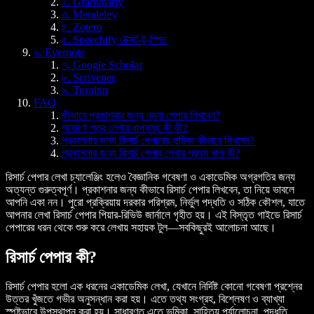
২. Grammarly
৩. Mendeley
৪. Zotero
৫. Speechify টেক্সট-টু-স্পিচ
৬. Evernote
৭. Google Scholar
৮. Scrivener
৯. Turnitin
FAQ
কীভাবে প্রকাশনার জন্য নমুনা পেপার লিখবেন?
গবেষণা পত্র লেখার ধাপসমূহ কী কী?
প্রকাশনার জন্য রিসার্চ পেপারের ভূমিকা কীভাবে লিখবেন?
প্রকাশনার জন্য রিসার্চ পেপার লেখার প্রথম ধাপ কী?
রিসার্চ পেপার লেখা চ্যালেঞ্জিং হলেও বৈজ্ঞানিক গবেষণা ও একাডেমিক অগ্রগতির জন্য
অত্যন্ত গুরুত্বপূর্ণ। প্রকাশনার জন্য কীভাবে রিসার্চ পেপার লিখবেন, তা নিয়ে ভাবলে
আপনি একা নন। পুরো প্রক্রিয়ায় দরকার পরিশ্রম, নির্ভুল পদ্ধতি ও সঠিক কৌশল, যাতে
আপনার লেখা রিসার্চ পেপার পিয়ার-রিভিউ জার্নালে গৃহীত হয়। এই বিস্তৃত গাইডে রিসার্চ
পেপারের ধরন থেকে শুরু করে লেখায় সহায়ক টুল—সবকিছুরই আলোচনা আছে।
রিসার্চ পেপার কী?
রিসার্চ পেপার হলো এক ধরনের একাডেমিক লেখা, যেখানে নির্দিষ্ট কোনো গবেষণা প্রশ্নের
উত্তর খুঁজতে গভীর অনুসন্ধান করা হয়। এতে তথ্য সংগ্রহ, বিশ্লেষণ ও ব্যাখ্যা
স্পষ্টভাবে উপস্থাপন করা হয়। সাধারণত এতে ভূমিকা, সাহিত্য পর্যালোচনা, পদ্ধতি,