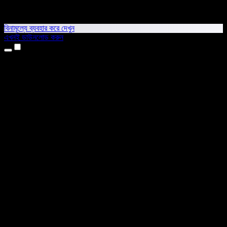
বিনামূল্যে ব্যবহার করে দেখুন
এখনই ডাউনলোড করুন
প্রোডাক্ট
টেক্সট টু স্পিচ
আইফোন ও আইপ্যাড অ্যাপ
অ্যান্ড্রয়েড অ্যাপ
ক্রোম এক্সটেনশন
এজ এক্সটেনশন
ওয়েব অ্যাপ
ম্যাক অ্যাপ
উইন্ডোজ অ্যাপ
এআই ভয়েস জেনারেটর