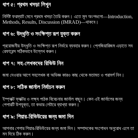
ধাপ ৫: প্রথম খসড়া লিখুন
নির্দিষ্ট ফরম্যাট মেনে প্রথম খসড়া তৈরি করুন। এতে মূল অংশগুলো—Introduction,
Methods, Results, Discussion (IMRAD)—থাকবে।
ধাপ ৬: উদ্ধৃতি ও সংক্ষিপ্ত রূপ যুক্ত করুন
প্রয়োজনীয় উদ্ধৃতি ও সংক্ষিপ্ত রূপ নির্ভয়ে ব্যবহার করুন। প্লেজিয়ারিজম এড়াতে সব
রেফারেন্স সঠিকভাবে উল্লেখ করুন।
ধাপ ৭: সহ-লেখকদের রিভিউ নিন
জমা দেওয়ার আগে সহলেখক বা অভিজ্ঞ কারও কাছ থেকে মতামত ও পরামর্শ নিন।
ধাপ ৮: সঠিক জার্নাল নির্বাচন করুন
ইম্প্যাক্ট ফ্যাক্টর ও লক্ষ্য পাঠক বিবেচনায় জার্নাল বাছুন। কেন এই জার্নালের জন্য
পেপারটি উপযুক্ত, তা কভার লেটারে ব্যাখ্যা করুন।
ধাপ ৯: পিয়ার-রিভিউয়ের জন্য জমা দিন
আপনার পেপার পিয়ার-রিভিউয়ের জন্য জমা দিন। সম্পাদকের সংশোধন অনুরোধ এলে তা
মন দিয়ে ঠিক করুন।