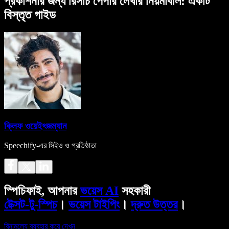
প্রকাশনার জন্য রিসার্চ পেপার লেখার নিয়মাবলি: একটি
বিস্তৃত গাইড
ক্লিফ ওয়েইৎজম্যান
Speechify-এর সিইও ও প্রতিষ্ঠাতা
স্পিচিফাই, আপনার
ভয়েস AI
সহকারী
টেক্সট-টু-স্পিচ
।
ভয়েস টাইপিং
।
দ্রুত উত্তর
।
বিনামূল্যে ব্যবহার করে দেখুন