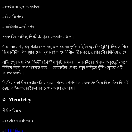
- লেখার স্টাইল প্রস্তাবনা
- টোন বিশ্লেষণ
- ব্রাউজার এক্সটেনশন
মূল্য
: ফ্রি বেসিক, প্রিমিয়াম $১১.৬৬/মাস থেকে।
Grammarly শুধু বানান চেক নয়, এক ধরনের পূর্ণাঙ্গ রাইটিং অ্যাসিস্ট্যান্ট। লিখতে গিয়ে
রিয়েল-টাইম ফিডব্যাক দেয়, ব্যাকরণ ও শব্দ নির্বাচন ঠিক করে, লেখার টোন মিলিয়ে দেখে।
এটির প্লেজিয়ারিজম ডিটেক্টর বৈশিষ্ট্য খুবই কার্যকর। অনলাইনের মিলিয়ন ডকুমেন্টের সঙ্গে
মিলিয়ে নকল লেখা শনাক্ত করে। একাডেমিক লেখায় কড়া শাস্তির ঝুঁকি এড়াতে এটি
অনেক জরুরি।
প্রিমিয়াম ভার্সনে লেখার পাঠযোগ্যতা, শব্দের যথার্থতা ও বাক্যগঠন নিয়ে বিস্তারিত রিপোর্ট
দেয়, যা উচ্চমানের বৈজ্ঞানিক লেখার ভরসা জোগায়।
৩. Mendeley
শীর্ষ ৫ ফিচার
:
- রেফারেন্স ম্যানেজার
-
PDF রিডার