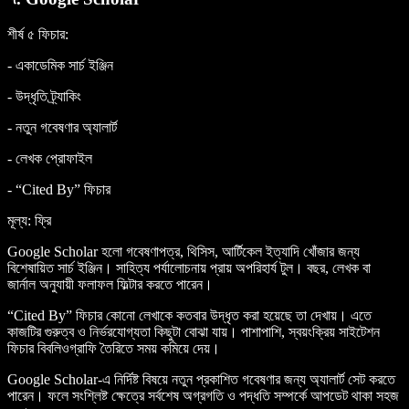
শীর্ষ ৫ ফিচার
:
- একাডেমিক সার্চ ইঞ্জিন
- উদ্ধৃতি ট্র্যাকিং
- নতুন গবেষণার অ্যালার্ট
- লেখক প্রোফাইল
- “Cited By” ফিচার
মূল্য
: ফ্রি
Google Scholar হলো গবেষণাপত্র, থিসিস, আর্টিকেল ইত্যাদি খোঁজার জন্য
বিশেষায়িত সার্চ ইঞ্জিন। সাহিত্য পর্যালোচনায় প্রায় অপরিহার্য টুল। বছর, লেখক বা
জার্নাল অনুযায়ী ফলাফল ফিল্টার করতে পারেন।
“Cited By” ফিচার কোনো লেখাকে কতবার উদ্ধৃত করা হয়েছে তা দেখায়। এতে
কাজটির গুরুত্ব ও নির্ভরযোগ্যতা কিছুটা বোঝা যায়। পাশাপাশি, স্বয়ংক্রিয় সাইটেশন
ফিচার বিবলিওগ্রাফি তৈরিতে সময় কমিয়ে দেয়।
Google Scholar-এ নির্দিষ্ট বিষয়ে নতুন প্রকাশিত গবেষণার জন্য অ্যালার্ট সেট করতে
পারেন। ফলে সংশ্লিষ্ট ক্ষেত্রে সর্বশেষ অগ্রগতি ও পদ্ধতি সম্পর্কে আপডেট থাকা সহজ