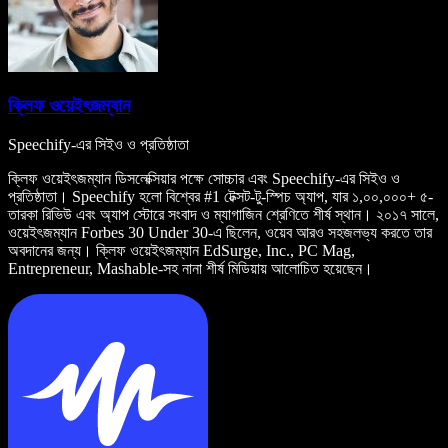
ক্লিফ ওয়েইৎজম্যান
Speechify-এর সিইও ও প্রতিষ্ঠাতা
ক্লিফ ওয়েইৎজম্যান ডিসলেক্সিয়ার পক্ষে সোচ্চার এবং Speechify-এর সিইও ও
প্রতিষ্ঠাতা। Speechify হলো বিশ্বের #1 টেক্সট-টু-স্পিচ অ্যাপ, যার ১,০০,০০০+ ৫-
তারকা রিভিউ এবং অ্যাপ স্টোরে সংবাদ ও ম্যাগাজিন শ্রেণিতে শীর্ষ স্থান। ২০১৭ সালে,
ওয়েইৎজম্যান Forbes 30 Under 30-এ ছিলেন, ওয়েব আরও সহজলভ্য করতে তার
অবদানের জন্য। ক্লিফ ওয়েইৎজম্যান EdSurge, Inc., PC Mag,
Entrepreneur, Mashable-সহ নানা শীর্ষ মিডিয়ায় আলোচিত হয়েছেন।