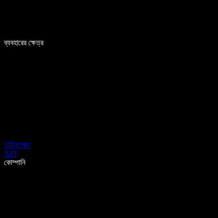
ব্যবহারের ক্ষেত্র
ডাউনলোড
API
কোম্পানি