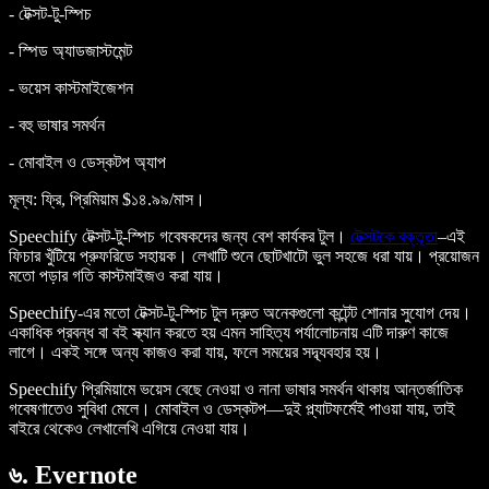
- টেক্সট-টু-স্পিচ
- স্পিড অ্যাডজাস্টমেন্ট
- ভয়েস কাস্টমাইজেশন
- বহু ভাষার সমর্থন
- মোবাইল ও ডেস্কটপ অ্যাপ
মূল্য
: ফ্রি, প্রিমিয়াম $১৪.৯৯/মাস।
Speechify টেক্সট-টু-স্পিচ গবেষকদের জন্য বেশ কার্যকর টুল।
টেক্সটকে বক্তৃতা
–এই
ফিচার খুঁটিয়ে প্রুফরিডে সহায়ক। লেখাটি শুনে ছোটখাটো ভুল সহজে ধরা যায়। প্রয়োজন
মতো পড়ার গতি কাস্টমাইজও করা যায়।
Speechify-এর মতো টেক্সট-টু-স্পিচ টুল দ্রুত অনেকগুলো কন্টেন্ট শোনার সুযোগ দেয়।
একাধিক প্রবন্ধ বা বই স্ক্যান করতে হয় এমন সাহিত্য পর্যালোচনায় এটি দারুণ কাজে
লাগে। একই সঙ্গে অন্য কাজও করা যায়, ফলে সময়ের সদ্ব্যবহার হয়।
Speechify প্রিমিয়ামে ভয়েস বেছে নেওয়া ও নানা ভাষার সমর্থন থাকায় আন্তর্জাতিক
গবেষণাতেও সুবিধা মেলে। মোবাইল ও ডেস্কটপ—দুই প্ল্যাটফর্মেই পাওয়া যায়, তাই
বাইরে থেকেও লেখালেখি এগিয়ে নেওয়া যায়।
৬. Evernote