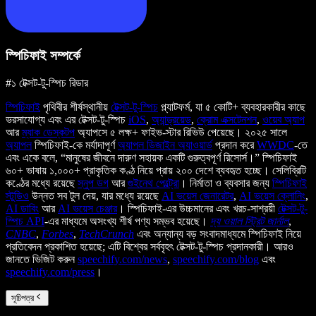
স্পিচিফাই সম্পর্কে
#১ টেক্সট-টু-স্পিচ রিডার
স্পিচিফাই
পৃথিবীর শীর্ষস্থানীয়
টেক্সট-টু-স্পিচ
প্ল্যাটফর্ম, যা ৫ কোটি+ ব্যবহারকারীর কাছে
ভরসাযোগ্য এবং এর টেক্সট-টু-স্পিচ
iOS
,
অ্যান্ড্রয়েড
,
ক্রোম এক্সটেনশন
,
ওয়েব অ্যাপ
আর
ম্যাক ডেস্কটপ
অ্যাপসে ৫ লক্ষ+ ফাইভ-স্টার রিভিউ পেয়েছে। ২০২৫ সালে
অ্যাপল
স্পিচিফাই-কে মর্যাদাপূর্ণ
অ্যাপল ডিজাইন অ্যাওয়ার্ড
প্রদান করে
WWDC
-তে
এবং একে বলে, “মানুষের জীবনে দারুণ সহায়ক একটি গুরুত্বপূর্ণ রিসোর্স।” স্পিচিফাই
৬০+ ভাষায় ১,০০০+ প্রাকৃতিক কণ্ঠ নিয়ে প্রায় ২০০ দেশে ব্যবহৃত হচ্ছে। সেলিব্রিটি
কণ্ঠের মধ্যে রয়েছে
স্নুপ ডগ
আর
গুইনেথ পেল্ট্রো
। নির্মাতা ও ব্যবসার জন্য
স্পিচিফাই
স্টুডিও
উন্নত সব টুল দেয়, যার মধ্যে রয়েছে
AI ভয়েস জেনারেটর
,
AI ভয়েস ক্লোনিং
,
AI ডাবিং
আর
AI ভয়েস চেঞ্জার
। স্পিচিফাই-এর উচ্চমানের এবং খরচ-সাশ্রয়ী
টেক্সট-টু-
স্পিচ API
-এর মাধ্যমে অসংখ্য শীর্ষ পণ্য সম্ভব হয়েছে।
দ্য ওয়াল স্ট্রিট জার্নাল
,
CNBC
,
Forbes
,
TechCrunch
এবং অন্যান্য বড় সংবাদমাধ্যমে স্পিচিফাই নিয়ে
প্রতিবেদন প্রকাশিত হয়েছে; এটি বিশ্বের সর্ববৃহৎ টেক্সট-টু-স্পিচ প্রদানকারী। আরও
জানতে ভিজিট করুন
speechify.com/news
,
speechify.com/blog
এবং
speechify.com/press
।
সূচিপত্র