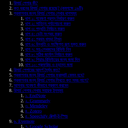
রিসার্চ পেপার কী?
কত ধরনের রিসার্চ পেপার রয়েছে? (কমপক্ষে ১৯টি)
প্রকাশনার জন্য রিসার্চ পেপার লেখার ধাপসমূহ
ধাপ ১: গবেষণা প্রশ্ন নির্ধারণ করুন
ধাপ ২: সাহিত্য পর্যালোচনা করুন
ধাপ ৩: পদ্ধতি নির্বাচন করুন
ধাপ ৪: ডেটা সংগ্রহ করুন
ধাপ ৫: প্রথম খসড়া লিখুন
ধাপ ৬: উদ্ধৃতি ও সংক্ষিপ্ত রূপ যুক্ত করুন
ধাপ ৭: সহ-লেখকদের রিভিউ নিন
ধাপ ৮: সঠিক জার্নাল নির্বাচন করুন
ধাপ ৯: পিয়ার-রিভিউয়ের জন্য জমা দিন
ধাপ ১০: প্রুফরিড ও চূড়ান্ত জমা
রিসার্চ পেপারের আদর্শ দৈর্ঘ্য কত?
প্রকাশনার জন্য রিসার্চ পেপার ফরম্যাট কেমন হবে?
প্রকাশনার জন্য রিসার্চ পেপার লিখতে কত সময় লাগে?
আপনার গবেষণা কীভাবে প্রকাশ করবেন
রিসার্চ পেপার লেখায় সহায়ক টুলসমূহ
১. EndNote
২. Grammarly
৩. Mendeley
৪. Zotero
৫. Speechify টেক্সট-টু-স্পিচ
৬. Evernote
৭. Google Scholar