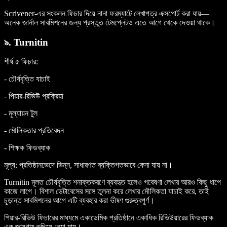
Scrivener-এর সংকলন ফিচার দিয়ে নানা ফরম্যাটে লেখাপত্র এক্সপোর্ট করা যায়—
অনেক জার্নাল সাবমিশনের জন্য প্রস্তুত টেমপ্লেটও এতে আগে থেকে দেওয়া থাকে।
৯. Turnitin
শীর্ষ ৫ ফিচার
:
- চৌর্যবৃত্তি যাচাই
- পিয়ার-রিভিউ প্রক্রিয়া
- মূল্যায়ন টুল
- মৌলিকতার প্রতিবেদন
- শিক্ষক ফিডব্যাক
মূল্য
: প্রতিষ্ঠানভেদে ভিন্ন, সাধারণত ব্যক্তিগতভাবে কেনা যায় না।
Turnitin মূলত চৌর্যবৃত্তি শনাক্তকরণে ব্যবহৃত হলেও গবেষণা লেখার আরও কিছু ধাপে
কাজে লাগে। বিশাল ডেটাবেসের সঙ্গে তুলনা করে লেখার মৌলিকতা যাচাই করে, তাই
চূড়ান্ত সাবমিশনের আগে এটি ব্যবহার করা ভীষণ গুরুত্বপূর্ণ।
পিয়ার-রিভিউ ফিচারের মাধ্যমে একাডেমিক প্রতিষ্ঠানে একাধিক রিভিউয়ারের ফিডব্যাক
এক জায়গায় গুছিয়ে নেয়া যায়।