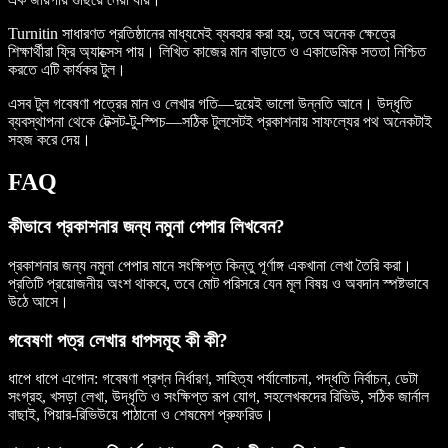
Turnitin সাধারণত প্রতিষ্ঠানের মাধ্যমেই ব্যবহার করা হয়, তবে অনেক ক্ষেত্রে
শিক্ষার্থীরা ফ্রি অ্যাক্সেস পায়। লিখিত কাজের মান বাড়াতে ও একাডেমিক সততা নিশ্চিত
করতে এটি কার্যকর টুল।
এসব টুল গবেষণা পত্রের মান ও লেখার গতি—দুয়েই ভালো উন্নতি আনে। উদ্ধৃতি
ব্যবস্থাপনা থেকে টেক্সট-টু-স্পিচ—সঠিক টুলসেটই প্রকাশনায় সাফল্যের পথ অনেকটাই
সহজ করে দেয়।
FAQ
কীভাবে প্রকাশনার জন্য নমুনা পেপার লিখবেন?
প্রকাশনার জন্য নমুনা পেপার মানে সংক্ষিপ্ত কিন্তু পূর্ণাঙ্গ একখানা লেখা তৈরি করা।
প্রতিটি প্রয়োজনীয় অংশ থাকবে, তবে মোট পরিসরে যেন মূল বিষয় ও অবদান স্পষ্টভাবে
উঠে আসে।
গবেষণা পত্র লেখার ধাপসমূহ কী কী?
ধাপে ধাপে এগোন: গবেষণা প্রশ্ন নির্ধারণ, সাহিত্য পর্যালোচনা, পদ্ধতি নির্বাচন, ডেটা
সংগ্রহ, খসড়া লেখা, উদ্ধৃতি ও সংক্ষিপ্ত রূপ যোগ, সহলেখকদের রিভিউ, সঠিক জার্নাল
বাছাই, পিয়ার-রিভিউয়ে পাঠানো ও শেষমেশ প্রুফরিড।