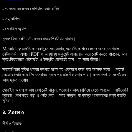
- গবেষকদের জন্য সোশ্যাল নেটওয়ার্কিং
- সহযোগিতা
- মোবাইল অ্যাপ
মূল্য
: ফ্রি, বেশি স্টোরেজের জন্য প্রিমিয়াম প্ল্যান।
Mendeley একদিকে রেফারেন্স ম্যানেজার, অন্যদিকে গবেষকদের জন্য সোশ্যাল
নেটওয়ার্ক। এখানে PDF ও অন্যান্য ডকুমেন্ট আপলোড করে নোট করতে পারবেন, আর
স্বয়ংক্রিয়ভাবে মেটাডেটা ও উদ্ধৃতি জেনারেট হবে—যা সময় বাঁচায়।
সহযোগিতার সুবিধা থাকায় দলগত গবেষণায় একসাথে কাজ করা অনেক সহজ। শেয়ার্ড
ফোল্ডার তৈরি করে টিম মেম্বাররা দ্রুত প্রয়োজনীয় তথ্য পায়। ফলে লেখা ও সংগঠনের
কাজ দ্রুত এগোয়।
মোবাইল অ্যাপ থাকায় যেখানেই থাকুন, গবেষণার কাজ চালিয়ে যেতে পারবেন। লাইব্রেরি
ব্রাউজ, লেখাপত্র পড়া ও নোট নেয়া—সবই সম্ভব, যা ব্যস্ত গবেষকদের জন্য বাড়তি
সুবিধা।
৪. Zotero
শীর্ষ ৫ ফিচার
: