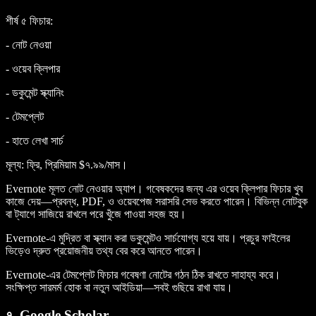
শীর্ষ ৫ ফিচার
:
- নোট নেওয়া
- ওয়েব ক্লিপার
- ডকুমেন্ট স্ক্যানিং
- টেমপ্লেট
- হাতে লেখা সার্চ
মূল্য
: ফ্রি, প্রিমিয়াম $৭.৯৯/মাস।
Evernote মূলত নোট নেওয়ার অ্যাপ। গবেষকদের জন্য এর ওয়েব ক্লিপার ফিচার খুব
কাজে দেয়—প্রবন্ধ, PDF, ও ওয়েবপেজ সরাসরি সেভ করতে পারেন। বিভিন্ন নোটবুক
বা ট্যাগে সাজিয়ে রাখলে পরে খুঁজে পাওয়া সহজ হয়।
Evernote-এ মুদ্রিত বা স্ক্যান করা ডকুমেন্টও সার্চযোগ্য হয়ে যায়। প্রচুর ফাইলের
ভিড়েও দ্রুত প্রয়োজনীয় তথ্য বের করে আনতে পারেন।
Evernote-এর টেমপ্লেট ফিচার গবেষণা নোটের গঠন ঠিক রাখতে সাহায্য করে।
সংক্ষিপ্ত সারমর্ম হোক বা নতুন আইডিয়া—সবই গুছিয়ে রাখা যায়।
৭. Google Scholar