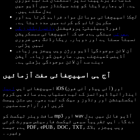
ہے۔ آپ بھاری ڈیٹا کو چند سیکنڈز میں آڈیو میں
بدل سکتے ہیں۔
لچک: اسپیچفائی موبائل مواد فراہم کرتا ہے اور
سکرین ٹائم کم کرنے میں مدد دیتا ہے۔
افورڈیبیلیٹی: پروفیشنل
وائس ایکٹرز کی
بھرتی
مہنگی ہے، جب کہ اسپیچفائی سبسکرپشن
نسبتاً سستا ہے اور دوبارہ ریکارڈنگ بھی ضروری
نہیں پڑتی۔
آن لائن موجودگی: آڈیو ورژن ویب پیجز پر زیادہ
آڈینس کھینچتے ہیں۔ صارفین کو زیادہ آپشن
دینے سے آن لائن موجودگی بڑھتی ہے۔
آج ہی اسپیچفائی مفت آزمائیں
iOS (آئی پیڈ، آئی فون) اور
اسپیچفائی ایپ
ایپل
اینڈرائیڈ ڈیوائسز کے لیے دستیاب ہے، ساتھ ہی کروم
ایکسٹینشن اور ونڈوز و میک کے لیے بھی۔ بس متن پیسٹ
کریں اور آرام سے سنیں۔
سافٹ ویئر ٹیکسٹ کو mp3 اور wav آڈیو فائل میں بدل
دے گا۔ ایپ تقریباً سبھی ٹیکسٹ فارمیٹس سپورٹ کرتی
ہے، جیسے PDF، ePUB، DOC، TXT، ویب پیجز، بلاگ
وغیرہ۔