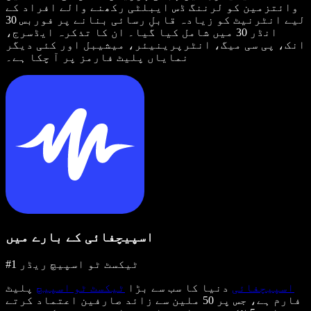
وائتزمین کو لرننگ ڈس ایبلٹی رکھنے والے افراد کے
لیے انٹرنیٹ کو زیادہ قابلِ رسائی بنانے پر فوربس 30
انڈر 30 میں شامل کیا گیا۔ ان کا تذکرہ ایڈسرج،
انک، پی سی میگ، انٹرپرینیئر، میشیبل اور کئی دیگر
نمایاں پلیٹ فارمز پر آ چکا ہے۔
اسپیچفائی کے بارے میں
#1 ٹیکسٹ ٹو اسپیچ ریڈر
اسپیچفائی
دنیا کا سب سے بڑا
ٹیکسٹ ٹو اسپیچ
پلیٹ
فارم ہے، جس پر 50 ملین سے زائد صارفین اعتماد کرتے