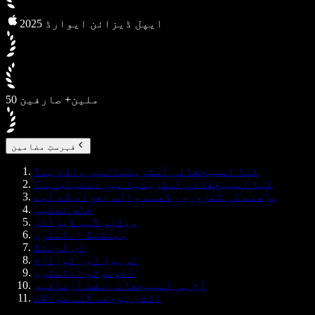
2025 ایپل ڈیزائن ایوارڈ
50 ملین+ صارفین
فہرستِ مضامین
کیا اسپیچفائی آسٹریلیا میں واقع ہے؟
کیا اسپیچفائی آسٹریلیا میں دستیاب ہے؟
پڑھنے کی کمزوری رکھنے والے افراد کے لیے
خاص تعلیم
ویڈیو گیم ڈیزائن
بینکنگ انڈسٹری
ای لرننگ
ٹریول اور ٹورازم
آٹوموٹو انڈسٹری
آج ہی اسپیچفائی مفت آزمائیں
اکثر پوچھے گئے سوالات