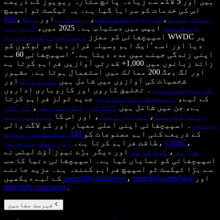
ہیں اور 5 لاکھ سے زیادہ پانچ ستارہ ریویوز کے ذریعے
اس کی خدمات کو سراہا گیا ہے۔ یہ ٹیکسٹ ٹو اسپیچ
اینڈرائیڈ
،
کروم ایکسٹینشن
،
ویب ایپ
اور
میک
،
iOS
ڈیسک ٹاپ
ایپس میں دستیاب ہے۔ 2025 میں،
ایپل نے
WWDC پر
اسپیچفائی کو معزز
ایپل ڈیزائن ایوارڈ
دیا اور اسے ’ایک اہم وسیلہ قرار دیا جو لوگوں کو
اپنی زندگی جینے میں مدد دیتا ہے۔‘ اسپیچفائی 60 سے
زائد زبانوں میں 1,000+ قدرتی آوازیں فراہم کرتا ہے
اور لگ بھگ 200 ممالک میں استعمال ہوتا ہے۔ مشہور
شخصیات کی آوازوں میں شامل ہیں
سنُوپ ڈاگ
اور
گوینتھ پیلٹرو
۔ تخلیق کاروں اور کاروباری اداروں
کے لیے،
اسپیچفائی اسٹوڈیو
جدید ٹولز فراہم کرتا
ہے، جن میں شامل ہیں
اے آئی وائس جنریٹر
،
اے آئی
وائس کلوننگ
،
اے آئی ڈبنگ
، اور اس کا
اے آئی وائس
چینجر
۔ اسپیچفائی اپنی اعلیٰ معیار اور کم لاگت والی
کے ذریعے کئی اہم مصنوعات کو
ٹیکسٹ ٹو اسپیچ API
،
CNBC
،
طاقت فراہم کرتا ہے۔
وال اسٹریٹ جرنل
فوربز
،
ٹیک کرنچ
اور دیگر بڑے نیوز آؤٹ لیٹس نے
اسپیچفائی کو نمایاں کیا ہے۔ اسپیچفائی دنیا کا سب
سے بڑا ٹیکسٹ ٹو اسپیچ فراہم کنندہ ہے۔ مزید جاننے
اور
speechify.com/blog
،
speechify.com/news
کے لیے دیکھیں
۔
speechify.com/press
فہرستِ مضامین