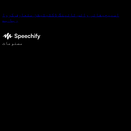
اسپیچیفائی وائس ٹائپنگ ڈکٹیٹیشن متعارف کروا
رہا ہے
وائس ٹائپنگ کے ساتھ 5 گنا تیزی سے لکھیں
مصنوعات
مزید جانیں