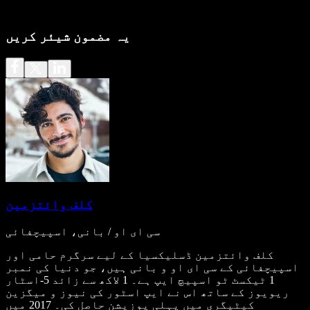
یہ مضمون شیئر کریں
کلف وائتزمین
سی ای او / بانی، اسپیچفائی
کلف وائتزمین ڈسلیکسیا کے لیے سرگرم حامی اور
اسپیچفائی کے سی ای او و بانی ہیں، جو دنیا کی نمبر
1 ٹیکسٹ ٹو اسپیچ ایپ ہے۔ 1 لاکھ سے زائد 5-اسٹار
ریویوز کے ساتھ اس نے ایپ اسٹور کی نیوز و میگزین
کیٹیگری میں پہلی پوزیشن حاصل کی۔ 2017 میں