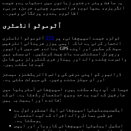
یہ سافٹ ویئر درجنوں زبانوں میں دستیاب ہے، جیسے
انگریزی، ہسپانوی، فرانسیسی، چینی، جرمن، عربی،
اطالوی، ہندی، پرتگالی وغیرہ۔
آٹوموٹو انڈسٹری
ٹولز، جیسے اسپیچفائی، پر
TTS
آٹوموٹو انڈسٹری
انحصار کرتی ہے تاکہ ایسی یوزر فرینڈلی انٹرفیس
بنائے، جس میں ڈرائیور GPS سیٹ کر سکیں اور اپنے
ورچوئل اسسٹنٹس سے بات چیت کرسکیں۔ اس سسٹم میں
وائس سے چلنے والے اور ہینڈز فری کنٹرولز بھی شامل
کیے جا سکتے ہیں۔
ڈرائیور کو اپنی مرضی کی وائس ڈائریکشنز، میسجز
اور ای میلز سننے وغیرہ کی سہولت ملتی ہے۔
جیسا کہ آپ دیکھ سکتے ہیں، اسپیچفائی آسٹریلیا میں
صارفین کے لیے بے حد وسیع استعمال رکھتا ہے۔ اس کے
فائدے اور اہمیت یہ ہیں:
ایکسِسیسبلیٹی: اسپیچفائی ایک اسِسٹِوو ٹول ہے
جو طبی مسائل والے افراد کے لیے استعمال
ہوسکتا ہے۔
اسکیل ایبلیٹی: اسپیچفائی کاروبار اور ایپس
کے ساتھ بڑے پیمانے پر استعمال کے لیے موزوں