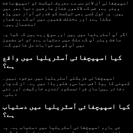
اسپیچفائی آن لائن سب سے معروف ٹیکسٹ ٹو اسپیچ سافٹ
ویئر ہے، جس کے لاکھوں فعال صارفین دنیا بھر میں
ہیں۔ یہ ٹول کسی بھی ٹیکسٹ کو قدرتی آواز میں پڑھ
سکتا ہے، اور مختلف شعبوں میں اس کے بے شمار
استعمال ہیں۔
اگر آپ آسٹریلیا میں ہیں اور سوچ رہے ہیں کہ کیا یہ
سافٹ ویئر آپ کے ملک میں دستیاب ہے، تو اس مضمون
میں آپ کو سب جوابات مل جائیں گے۔
کیا اسپیچفائی آسٹریلیا میں واقع
ہے؟
اسپیچفائی فزیکلی آسٹریلیا میں موجود نہیں۔
کمپنی کا ہیڈ آفس میامی، فلوریڈا میں ہے۔ ان کے چار
دفاتر ہیں: سان فرانسسکو، لندن، خارکیف، اور نئی
دہلی۔
کیا اسپیچفائی آسٹریلیا میں دستیاب
ہے؟
جی ہاں، اسپیچفائی آسٹریلیا میں دستیاب ہے۔ یہ
سافٹ ویئر دنیا بھر کے سبھی صارفین کے لیے کھلا ہے