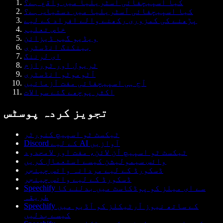
کیا اسپیچفائی آسٹریلیا میں واقع ہے؟
کیا اسپیچفائی آسٹریلیا میں دستیاب ہے؟
پڑھنے کی کمزوری رکھنے والے افراد کے لیے
خاص تعلیم
ویڈیو گیم ڈیزائن
بینکنگ انڈسٹری
ای لرننگ
ٹریول اور ٹورازم
آٹوموٹو انڈسٹری
آج ہی اسپیچفائی مفت آزمائیں
اکثر پوچھے گئے سوالات
تجویز کردہ پوسٹس
ٹیکسٹ ٹو اسپیچ کنورٹر
Discord کے لیے AI آوازیں
ٹیکسٹ ٹو اسپیچ آن لائن، مفت اور لامحدود
وائس سیمولیشن کیسے استعمال کریں
ڈسکورڈ کے لیے مردانہ وائس چینجر
ڈسکورڈ کے لیے وائس چینجر
Speechify سے ای میلز کو پوڈکاسٹ میں بدلنے کا
طریقہ
Speechify کے ساتھ نیوز آرٹیکلز کو آڈیو میں
کیسے بدلیں