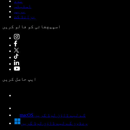
مدد
اسٹیٹس
پریس
برانڈ کٹ
اسپیچفائی کو فالو کریں
ایپ حاصل کریں
macOS کے لیے ڈاؤن لوڈ کریں
ونڈوز کے لیے ڈاؤن لوڈ کریں