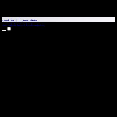
مفت میں آزمائیں
ابھی ڈاؤن لوڈ کریں
مصنوعات
متن کو آواز میں بدلیں
iPhone اور iPad ایپس
Android ایپ
Chrome ایکسٹینشن
Edge ایکسٹینشن
ویب ایپ
Mac ایپ