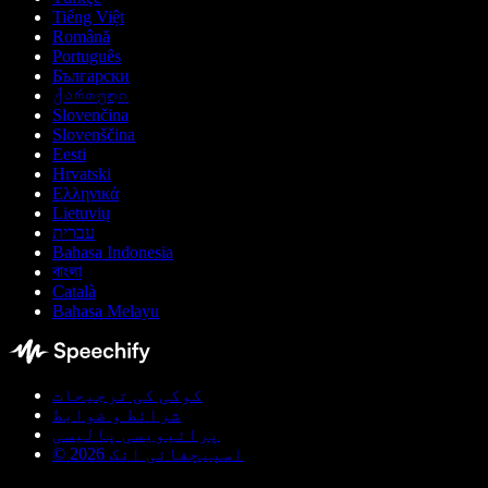
Tiếng Việt
Română
Português
Български
ქართული
Slovenčina
Slovenščina
Eesti
Hrvatski
Ελληνικά
Lietuvių
עברית
Bahasa Indonesia
বাংলা
Català
Bahasa Melayu
کوکی کی ترجیحات
شرائط و ضوابط
پرائیویسی پالیسی
© اسپیچفائی انک 2026