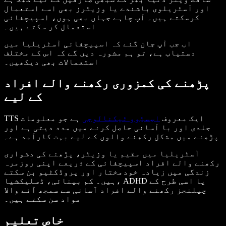
اور آسٹریلوی باشندے یا وزیٹرز بھی اسے استعمال
کرسکتے ہیں۔ آپ چاہے جہاں بھی ہوں، اسپیچفائی
استعمال کر سکتے ہیں۔
اب جب آپ جان گئے کہ اسپیچفائی آسٹریلیا میں
دستیاب ہے، تو ہم مشورہ دیں گے کہ اس کے مختلف
استعمالات بھی دیکھیں۔
پڑھنے کی کمزوری رکھنے والے افراد
کے لیے
TTS ایک معروف
اسِسٹِوو ٹیکنالوجی
ہے جو معلومات
جلدی اور با آسانی حاصل کرنے میں مدد دیتی ہے اور
پڑھنے میں مشکل رکھنے والوں کے لیے بہت کارآمد ہے۔
آسٹریلیا میں مقیم یا وزیٹر، پڑھنے کی دشواری
رکھنے والے افراد اسپیچفائی کے ذریعے اپنی روزمرہ
زندگی میں زیادہ خودمختار اور پروڈکٹیو بن سکتے
ہیں۔ کم بینائی، ڈسلیکشیا، ADHD یا اسی طرح کے
چیلنجز رکھنے والے افراد آسانی سے سمجھ آنے والا
مواد سن سکتے ہیں۔
خاص تعلیم