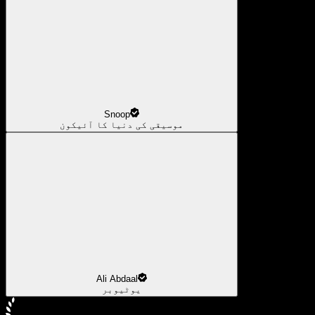
Snoop
موسیقی کی دنیا کا آئیکون
Ali Abdaal
یوٹیوبر