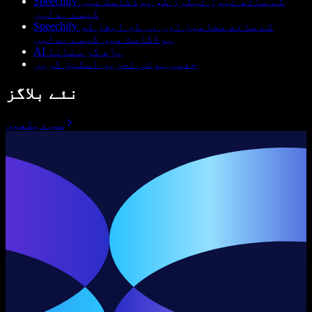
Speechify کے ساتھ نیوز لیٹرز کو پوڈکاسٹ میں
کیسے بدلیں
Speechify کے ساتھ مضامین اور پی ڈی ایفز کو
پوڈکاسٹ میں کیسے بدلیں
AI پڑھ کر سنانا
چھپی ہوئی تحریر اسکین کریں
نئے بلاگز
سب دیکھیں