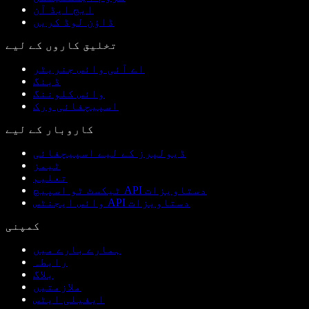
ایج ایڈ آن
ڈاؤن لوڈ کریں
تخلیق کاروں کے لیے
اے آئی وائس جنریٹر
ڈبنگ
وائس کلوننگ
اسپیچفائی ورک
کاروبار کے لیے
ڈیولپرز کے لیے اسپیچفائی
ٹیمز
تعلیم
ٹیکسٹ ٹو اسپیچ API دستاویزات
وائس ایجنٹس API دستاویزات
کمپنی
ہمارے بارے میں
رابطہ
بلاگ
ملازمتیں
ایفیلی ایٹس