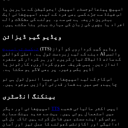
اسپیچ پیتھالوجسٹ، اسپیشل ایجوکیشن کے ماہرین یا
اس فیلڈ سے جڑے کسی بھی فرد کے لیے، اسپیچفائی ایک
بہترین ذریعہ ہے جس سے وہ بولنے کی مشکلات والے
افراد یا بچوں کی زبان کی مہارت بہتر بنا سکتے ہیں۔
ویڈیو گیم ڈیزائن
(TTS) ویڈیو گیم کرداروں کو آواز
ٹیکسٹ ٹو اسپیچ
دینے کے لیے زبردست ٹول ہے۔ اعلیٰ کوالٹی AI وائسس
کے ساتھ ڈائیلاگ تیار کریں، اور ہر کردار کو منفرد
انداز دیں۔ یہی طریقہ مووی کرداروں، کارٹونز یا
آڈیو بکس وغیرہ پر بھی لاگو ہو سکتا ہے۔
اس کام کے لیے اسپیچفائی جیسا انمول ٹول ہی تو
چاہیے، جس میں بے شمار قدرتی آوازیں موجود ہیں۔
بینکنگ انڈسٹری
ایپس اکثر مالیاتی شعبے
TTS
اسپیچفائی اور دیگر
میں استعمال ہوتی ہیں۔ بہت سے جدید بینک سمارٹ
بوٹس کو اپنے سسٹم میں شامل کرتے ہیں تاکہ بل کی
ادائیگی اور اکاؤنٹس کھولنے کا عمل تیز اور آسان