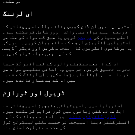
ہو سکے۔
ای لرننگ
آسٹریلیا میں آن لائن کورس بنانے والے اسپیچفائی کے
ذریعے اپنے مواد میں وائس اوور شامل کر سکتے ہیں۔
اعلی معیار کی
نریشن
کریں یا سبق کے مواد کو مقامی
آسٹریلوی انگریزی لہجے کے ساتھ بیان کریں۔ امریکی
یا برطانوی انگریزی کا انتخاب کریں اور دیگر آڈینس
کے لیے بھی مواد تیار کریں۔
اس کے ذریعے سیکھنے والوں کے لیے آڈیو بُک جیسا
تجربہ تخلیق کریں، جس میں وہ اضافی تعلیمی مواد سن
کر با آسانی اپنا علم بڑھا سکیں۔ ای لرننگ کے شعبے
میں اس کے بے شمار فائدے ہیں۔
ٹریول اور ٹورازم
آسٹریلیا میں ہاسپیٹیلٹی منیجرز اسپیچفائی سے
ایک ساتھ کئی زبانوں میں ٹور فراہم کر سکتے ہیں۔
آڈیو گائیڈز بنانا
اور راستہ سمجھانے کے لیے
انسٹرکشنز دینا اسپیچفائی جیسے ملٹی لینگوئج ٹول
کی مدد سے نہایت آسان ہے۔