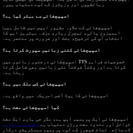
رہائشیوں اور وزیٹرز کے لیے دستیاب ہیں۔
اسپیچفائی سے بہتر کیا ہے؟
اسپیچفائی کے علاوہ مشہور ایپس میں شامل ہیں:
ایمیزون پالی، نیچرل ریڈر، مرْف۔ بہترین ایپ کا
انتخاب آپ کی ترجیح، بجٹ اور ضرورت پر منحصر ہے۔
اسپیچفائی کتنی زبانیں سپورٹ کرتا ہے؟
اسپیچفائی درجنوں زبانوں میں TTS خصوصیات فراہم
کرتا ہے اور وقتاً فوقتاً نئی زبانیں بھی شامل کرتا
رہتا ہے۔
اسپیچفائی کس ملک میں ہے؟
اسپیچفائی کا ہیڈ آفس امریکہ میں واقع ہے۔
کیا اسپیچفائی مفت ہے؟
اسپیچفائی ایک پریمیم ایپ ہے، مگر جی ہاں، ایک مفت
ٹرائل اور محدود مفت ورژن دستیاب ہے
انسانی آوازوں
کے ساتھ۔ تمام فیچرز کے لیے پریمیم سبسکرپشن درکار