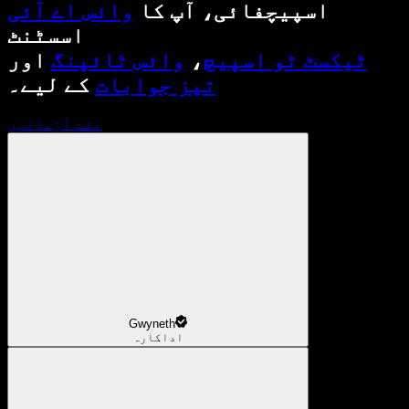
اسپیچفائی، آپ کا
وائس اے آئی
اسسٹنٹ
ٹیکسٹ ٹو اسپیچ
،
وائس ٹائپنگ
اور
تیز جوابات
کے لیے۔
مفت آزمائیں
Gwyneth
اداکارہ