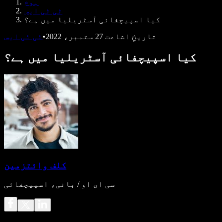
ہوم
ڈویلپرز کے لیے Speechify
ٹی ٹی ایس
کیا اسپیچفائی آسٹریلیا میں ہے؟
تاریخِ اشاعت
27 ستمبر، 2022
•
ٹی ٹی ایس
کیا اسپیچفائی آسٹریلیا میں ہے؟
کلف وائتزمین
سی ای او / بانی، اسپیچفائی