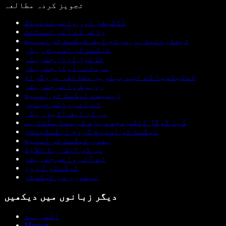
تجویز کردہ مطالعہ
ڈکٹیشن اور وائس ٹائپنگ
وائس اے آئی اسسٹنٹ
اینڈرائیڈ پر پی ڈی ایف ٹیکسٹ ٹو اسپیچ
ٹیکسٹ ٹو اسپیچ ریڈر
خاتون آواز جنریٹر
مردانہ آواز جنریٹر
ڈسلیکسیا کے لیے بہترین مطالعہ پروگرام
روبوٹ وائس جنریٹر
اینیمے ٹیکسٹ ٹو اسپیچ
اے آئی وائس چینجر
پی ڈی ایف آڈیو ریڈر
کیا گوگل ڈاکس مجھے پڑھ کر سنا سکتا ہے
ٹیکسٹ ٹو اسپیچ کروم ایکسٹینشن
ہندی ٹیکسٹ ٹو اسپیچ
پی ڈی ایف ریڈ الاؤڈ
اے آئی وائس جنریٹر
ٹیکستو آ ووز
لیطوری دی ٹیکسٹو
دیگر زبانوں میں دیکھیں
العربية
Magyar