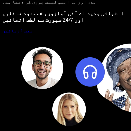
ہے، اور یہ اپنی قیمت پوری کر دیتا ہے۔
انتہائی جدید اے آئی آوازوں، لامحدود فائلوں
اور 24/7 سپورٹ سے لطف اٹھائیں
مفت آزمائیں