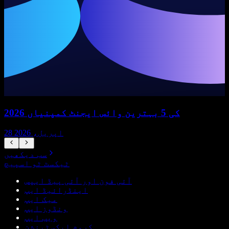
2026 کی 5 بہترین وائس ایجنٹ کمپنیاں
28 اپریل، 2026
سب دیکھیں
ٹیکسٹ ٹو اسپیچ
آئی فون اور آئی پیڈ ایپس
اینڈرائیڈ ایپ
میک ایپ
ونڈوز ایپ
ویب ایپ
کروم ایکسٹینشن