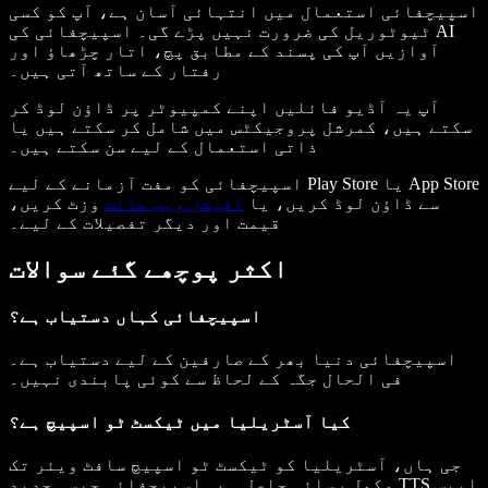
اسپیچفائی استعمال میں انتہائی آسان ہے، آپ کو کسی
ٹیوٹوریل کی ضرورت نہیں پڑے گی۔ اسپیچفائی کی AI
آوازیں آپ کی پسند کے مطابق پچ، اتار چڑھاؤ اور
رفتار کے ساتھ آتی ہیں۔
آپ یہ آڈیو فائلیں اپنے کمپیوٹر پر ڈاؤن لوڈ کر
سکتے ہیں، کمرشل پروجیکٹس میں شامل کر سکتے ہیں یا
ذاتی استعمال کے لیے سن سکتے ہیں۔
اسپیچفائی کو مفت آزمانے کے لیے Play Store یا App Store
سے ڈاؤن لوڈ کریں، یا
آفیشل ویب سائٹ
وزٹ کریں،
قیمت اور دیگر تفصیلات کے لیے۔
اکثر پوچھے گئے سوالات
اسپیچفائی کہاں دستیاب ہے؟
اسپیچفائی دنیا بھر کے صارفین کے لیے دستیاب ہے۔
فی الحال جگہ کے لحاظ سے کوئی پابندی نہیں۔
کیا آسٹریلیا میں ٹیکسٹ ٹو اسپیچ ہے؟
جی ہاں، آسٹریلیا کو ٹیکسٹ ٹو اسپیچ سافٹ ویئر تک
مکمل رسائی حاصل ہے۔ اسپیچفائی جیسی جدید TTS ایپس