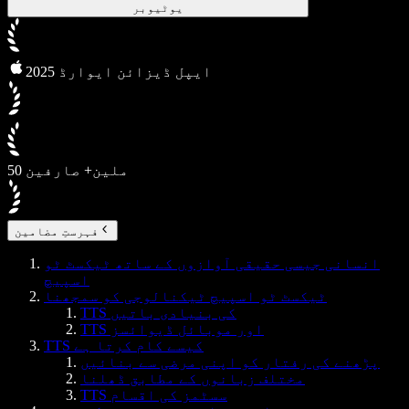
یوٹیوبر
2025 ایپل ڈیزائن ایوارڈ
50 ملین+ صارفین
فہرستِ مضامین
انسانی جیسی حقیقی آوازوں کے ساتھ ٹیکسٹ ٹو
اسپیچ
ٹیکسٹ ٹو اسپیچ ٹیکنالوجی کو سمجھنا
TTS کی بنیادی باتیں
TTS اور موبائل ڈیوائسز
TTS کیسے کام کرتا ہے
پڑھنے کی رفتار کو اپنی مرضی سے بنائیں
مختلف زبانوں کے مطابق ڈھلنا
TTS سسٹمز کی اقسام