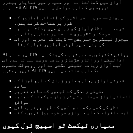
آواز میں ڈھالتا ہے اور معیار میں نمایاں بہتری
لاتا ہے۔ AI TTS پروسیس کے اہم مراحل یہ ہیں:
پہچان — سرچ انجن آڈیو کو انسانی آوازوں کے
طور پر شناخت کرتے ہیں۔
ترجمہ — نظام آواز کو زبان میں بدلتا ہے۔ یہ
خودکار تقریری شناخت پر مبنی ہوتا ہے۔
نیچرل لینگویج جنریشن — ڈیٹا کا تجزیہ اور اس
کی بنیاد پر اپنی آوازیں تیار کرنا۔
AI پر مبنی TTS پرانی تکنیکوں سے بہتر ہے کیونکہ یہ
ادائیگی اور اتار چڑھاؤ زیادہ درست بناتا ہے، اس
لیے آواز زیادہ حقیقی لگتی ہے اور روبوٹک محسوس
نہیں ہوتی۔ AI TTS کے اہم فائدے یہ ہیں:
قدرتی آوازیں، لہجے اور زبان کے اہم اجزا کے
ساتھ
حقیقی زندگی کے لہجوں کے ساتھ تقریر
انسانی آواز جیسا آؤٹ پٹ، زبان سیکھنے کے مزید
مواقع
نظر کی کمی رکھنے والوں کے لیے بہتر رسائی
ایسے افراد کے لیے آواز، جو خود بول نہیں سکتے
معیاری ٹیکسٹ ٹو اسپیچ ٹول کیوں