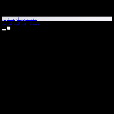
مفت میں آزمائیں
ابھی ڈاؤن لوڈ کریں
مصنوعات
متن کو آواز میں بدلیں
iPhone اور iPad ایپس
Android ایپ
Chrome ایکسٹینشن
Edge ایکسٹینشن
ویب ایپ
Mac ایپ