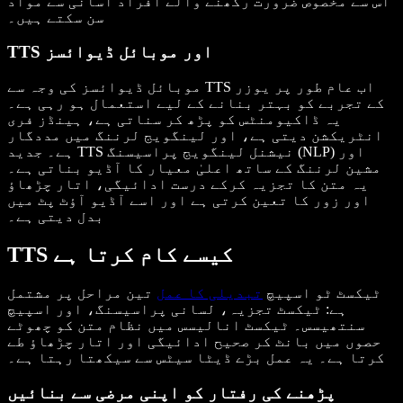
اس سے مخصوص ضرورت رکھنے والے افراد آسانی سے مواد
سن سکتے ہیں۔
TTS اور موبائل ڈیوائسز
موبائل ڈیوائسز کی وجہ سے TTS اب عام طور پر یوزر
کے تجربے کو بہتر بنانے کے لیے استعمال ہو رہی ہے۔
یہ ڈاکیومنٹس کو پڑھ کر سناتی ہے، ہینڈز فری
انٹریکشن دیتی ہے، اور لینگویج لرننگ میں مددگار
ہے۔ جدید TTS نیشنل لینگویج پراسیسنگ (NLP) اور
مشین لرننگ کے ساتھ اعلیٰ معیار کا آڈیو بناتی ہے۔
یہ متن کا تجزیہ کرکے درست ادائیگی، اتار چڑھاؤ
اور زور کا تعین کرتی ہے اور اسے آڈیو آؤٹ پٹ میں
بدل دیتی ہے۔
TTS کیسے کام کرتا ہے
ٹیکسٹ ٹو اسپیچ
تبدیلی کا عمل
تین مراحل پر مشتمل
ہے: ٹیکسٹ تجزیہ، لسانی پراسیسنگ، اور اسپیچ
سنتھیسس۔ ٹیکسٹ انالیسس میں نظام متن کو چھوٹے
حصوں میں بانٹ کر صحیح ادائیگی اور اتار چڑھاؤ طے
کرتا ہے۔ یہ عمل بڑے ڈیٹا سیٹس سے سیکھتا رہتا ہے۔
پڑھنے کی رفتار کو اپنی مرضی سے بنائیں