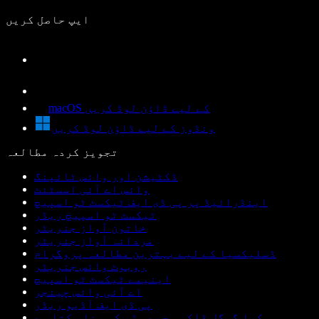
ایپ حاصل کریں
macOS کے لیے ڈاؤن لوڈ کریں
ونڈوز کے لیے ڈاؤن لوڈ کریں
تجویز کردہ مطالعہ
ڈکٹیشن اور وائس ٹائپنگ
وائس اے آئی اسسٹنٹ
اینڈرائیڈ پر پی ڈی ایف ٹیکسٹ ٹو اسپیچ
ٹیکسٹ ٹو اسپیچ ریڈر
خاتون آواز جنریٹر
مردانہ آواز جنریٹر
ڈسلیکسیا کے لیے بہترین مطالعہ پروگرام
روبوٹ وائس جنریٹر
اینیمے ٹیکسٹ ٹو اسپیچ
اے آئی وائس چینجر
پی ڈی ایف آڈیو ریڈر
کیا گوگل ڈاکس مجھے پڑھ کر سنا سکتا ہے