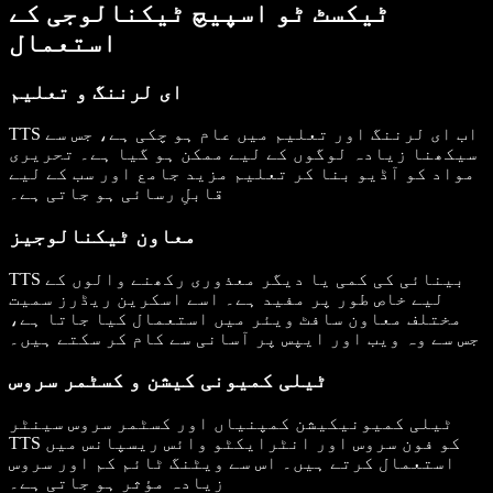
ٹیکسٹ ٹو اسپیچ ٹیکنالوجی کے
استعمال
ای لرننگ و تعلیم
TTS اب ای لرننگ اور تعلیم میں عام ہو چکی ہے، جس سے
سیکھنا زیادہ لوگوں کے لیے ممکن ہو گیا ہے۔ تحریری
مواد کو آڈیو بنا کر تعلیم مزید جامع اور سب کے لیے
قابلِ رسائی ہو جاتی ہے۔
معاون ٹیکنالوجیز
TTS بینائی کی کمی یا دیگر معذوری رکھنے والوں کے
لیے خاص طور پر مفید ہے۔ اسے اسکرین ریڈرز سمیت
مختلف معاون سافٹ ویئر میں استعمال کیا جاتا ہے،
جس سے وہ ویب اور ایپس پر آسانی سے کام کر سکتے ہیں۔
ٹیلی کمیونی کیشن و کسٹمر سروس
ٹیلی کمیونیکیشن کمپنیاں اور کسٹمر سروس سینٹر
TTS کو فون سروس اور انٹرایکٹو وائس ریسپانس میں
استعمال کرتے ہیں۔ اس سے ویٹنگ ٹائم کم اور سروس
زیادہ مؤثر ہو جاتی ہے۔