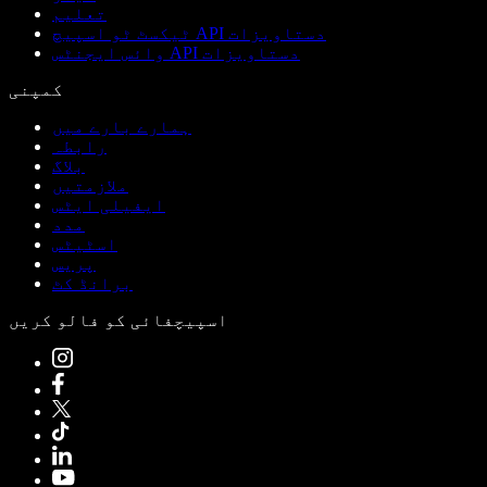
تعلیم
ٹیکسٹ ٹو اسپیچ API دستاویزات
وائس ایجنٹس API دستاویزات
کمپنی
ہمارے بارے میں
رابطہ
بلاگ
ملازمتیں
ایفیلی ایٹس
مدد
اسٹیٹس
پریس
برانڈ کٹ
اسپیچفائی کو فالو کریں