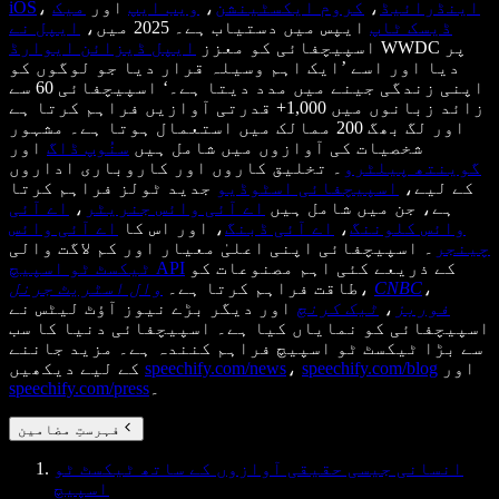
اینڈرائیڈ
،
کروم ایکسٹینشن
،
ویب ایپ
اور
میک
،
iOS
ڈیسک ٹاپ
ایپس میں دستیاب ہے۔ 2025 میں،
ایپل نے
WWDC پر
اسپیچفائی کو معزز
ایپل ڈیزائن ایوارڈ
دیا اور اسے ’ایک اہم وسیلہ قرار دیا جو لوگوں کو
اپنی زندگی جینے میں مدد دیتا ہے۔‘ اسپیچفائی 60 سے
زائد زبانوں میں 1,000+ قدرتی آوازیں فراہم کرتا ہے
اور لگ بھگ 200 ممالک میں استعمال ہوتا ہے۔ مشہور
شخصیات کی آوازوں میں شامل ہیں
سنُوپ ڈاگ
اور
گوینتھ پیلٹرو
۔ تخلیق کاروں اور کاروباری اداروں
کے لیے،
اسپیچفائی اسٹوڈیو
جدید ٹولز فراہم کرتا
ہے، جن میں شامل ہیں
اے آئی وائس جنریٹر
،
اے آئی
وائس کلوننگ
،
اے آئی ڈبنگ
، اور اس کا
اے آئی وائس
چینجر
۔ اسپیچفائی اپنی اعلیٰ معیار اور کم لاگت والی
کے ذریعے کئی اہم مصنوعات کو
ٹیکسٹ ٹو اسپیچ API
،
CNBC
،
طاقت فراہم کرتا ہے۔
وال اسٹریٹ جرنل
فوربز
،
ٹیک کرنچ
اور دیگر بڑے نیوز آؤٹ لیٹس نے
اسپیچفائی کو نمایاں کیا ہے۔ اسپیچفائی دنیا کا سب
سے بڑا ٹیکسٹ ٹو اسپیچ فراہم کنندہ ہے۔ مزید جاننے
اور
speechify.com/blog
،
speechify.com/news
کے لیے دیکھیں
۔
speechify.com/press
فہرستِ مضامین
انسانی جیسی حقیقی آوازوں کے ساتھ ٹیکسٹ ٹو
اسپیچ