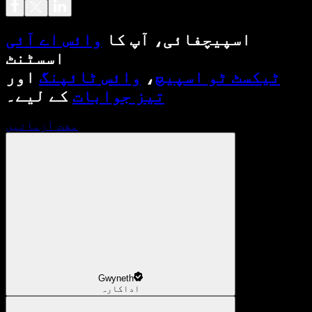
اسپیچفائی، آپ کا
وائس اے آئی
اسسٹنٹ
ٹیکسٹ ٹو اسپیچ
،
وائس ٹائپنگ
اور
تیز جوابات
کے لیے۔
مفت آزمائیں
Gwyneth
اداکارہ