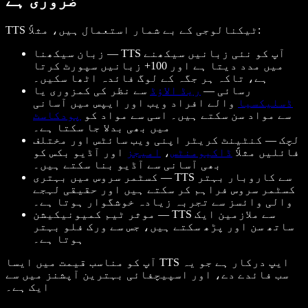
ضروری ہے
TTS ٹیکنالوجی کے بے شمار استعمال ہیں، مثلاً:
زبان سیکھنا — TTS آپ کو نئی زبانیں سیکھنے
میں مدد دیتا ہے اور 100+ زبانیں سپورٹ کرتا
ہے، تاکہ ہر جگہ کے لوگ فائدہ اٹھا سکیں۔
رسائی —
ریڈ الاؤڈ
سے نظر کی کمزوری یا
ڈسلیکسیا
والے افراد ویب اور ایپس میں آسانی
سے مواد سن سکتے ہیں۔ اسی سے مواد کو
پودکاسٹ
میں بھی بدلا جا سکتا ہے۔
لچک — کنٹینٹ کریٹر اپنی ویب سائٹس اور مختلف
فائلیں مثلاً
ڈاکیومنٹس
،
امیجز
اور آڈیو بکس کو
بھی آسانی سے آڈیو بنا سکتے ہیں۔
کسٹمر سروس میں بہتری — TTS سے کاروبار بہتر
کسٹمر سروس فراہم کر سکتے ہیں اور حقیقی لہجے
والی وائسز سے تجربہ زیادہ خوشگوار ہوتا ہے۔
موثر ٹیم کمیونیکیشن — TTS سے ملازمین ایک
ساتھ سن اور پڑھ سکتے ہیں، جس سے ورک فلو بہتر
ہوتا ہے۔
آپ کو مناسب قیمت میں ایسا TTS ایپ درکار ہے جو یہ
سب فائدے دے، اور اسپیچفائی بہترین آپشنز میں سے
ایک ہے۔