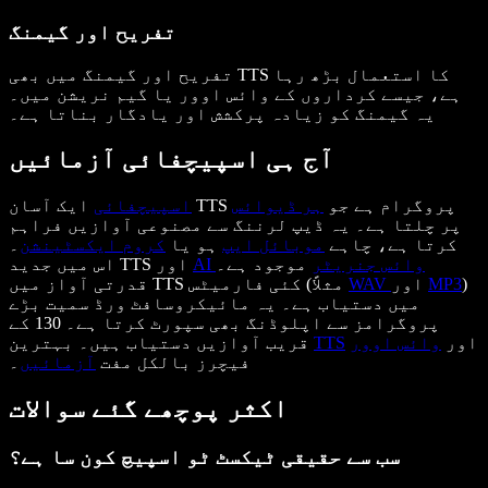
تفریح اور گیمنگ
تفریح اور گیمنگ میں بھی TTS کا استعمال بڑھ رہا
ہے، جیسے کرداروں کے وائس اوور یا گیم نریشن میں۔
یہ گیمنگ کو زیادہ پرکشش اور یادگار بناتا ہے۔
آج ہی اسپیچفائی آزمائیں
ایک آسان TTS پروگرام ہے جو
ہر ڈیوائس
اسپیچفائی
پر چلتا ہے۔ یہ ڈیپ لرننگ سے مصنوعی آوازیں فراہم
کرتا ہے، چاہے
موبائل ایپ
ہو یا
کروم ایکسٹینشن
۔
AI وائس جنریٹر
موجود ہے۔
اس میں جدید TTS اور
)
MP3
اور
WAV
قدرتی آواز میں TTS کئی فارمیٹس (مثلاً
میں دستیاب ہے۔ یہ مائیکروسافٹ ورڈ سمیت بڑے
پروگرامز سے اپلوڈنگ بھی سپورٹ کرتا ہے۔ 130 کے
اور
وائس اوور
TTS
قریب آوازیں دستیاب ہیں۔ بہترین
فیچرز بالکل مفت
آزمائیں
۔
اکثر پوچھے گئے سوالات
سب سے حقیقی ٹیکسٹ ٹو اسپیچ کون سا ہے؟