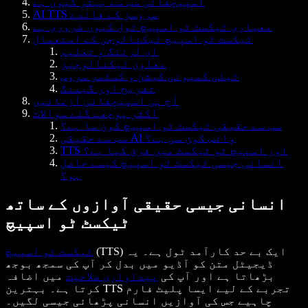
اسپیچفائی سب سے بہتر کیوں ہے
AI TTS سروسز کے فائدے
معیاری ٹیکسٹ ٹو اسپیچ ٹول کیوں ضروری ہے
ٹیکسٹ ٹو اسپیچ ٹیکنالوجی کے استعمال
ای لرننگ و تعلیم
معاون ٹیکنالوجیز
ٹیلی کمیونی کیشن و کسٹمر سروس
تفریح اور گیمنگ
آج ہی اسپیچفائی آزمائیں
اکثر پوچھے گئے سوالات
سب سے حقیقی ٹیکسٹ ٹو اسپیچ کون سا ہے؟
سب سے حقیقی AI وائس کون سی ہے؟
TTS اور اسپیچ ٹو ٹیکسٹ میں فرق کیا ہے؟
انسانی جیسی ٹیکسٹ ٹو اسپیچ کیسے حاصل
ہو؟
انسانی جیسی حقیقی آوازوں کے ساتھ
ٹیکسٹ ٹو اسپیچ
(TTS) ایک بے حد کارآمد ٹول ہے۔ یہ
ٹیکسٹ ٹو اسپیچ
ڈیجیٹل متن کو آڈیو میں بدل کر آپ کی سمجھ بوجھ
بڑھاتا ہے اور آپ کی
پیداواری صلاحیت
میں اضافہ
کرتا ہے۔ بہترین TTS تجربے کے لیے ایسا پلیٹ فارم
چاہیے جس کی آوازیں انسانی پڑھائی جیسی لگیں۔