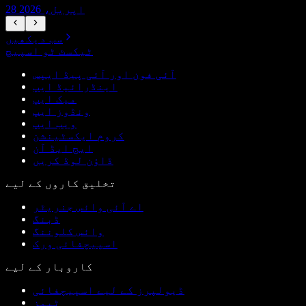
28 اپریل، 2026
سب دیکھیں
ٹیکسٹ ٹو اسپیچ
آئی فون اور آئی پیڈ ایپس
اینڈرائیڈ ایپ
میک ایپ
ونڈوز ایپ
ویب ایپ
کروم ایکسٹینشن
ایج ایڈ آن
ڈاؤن لوڈ کریں
تخلیق کاروں کے لیے
اے آئی وائس جنریٹر
ڈبنگ
وائس کلوننگ
اسپیچفائی ورک
کاروبار کے لیے
ڈیولپرز کے لیے اسپیچفائی
ٹیمز