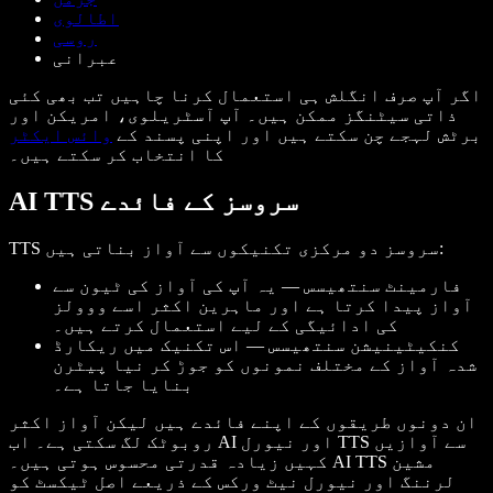
اطالوی
روسی
عبرانی
اگر آپ صرف انگلش ہی استعمال کرنا چاہیں تب بھی کئی
ذاتی سیٹنگز ممکن ہیں۔ آپ آسٹریلوی، امریکن اور
برٹش لہجے چن سکتے ہیں اور اپنی پسند کے
وائس ایکٹر
کا انتخاب کر سکتے ہیں۔
AI TTS سروسز کے فائدے
TTS سروسز دو مرکزی تکنیکوں سے آواز بناتی ہیں:
فارمینٹ سنتھیسس — یہ آپ کی آواز کی ٹیون سے
آواز پیدا کرتا ہے اور ماہرین اکثر اسے ووولز
کی ادائیگی کے لیے استعمال کرتے ہیں۔
کنکیٹینیشن سنتھیسس — اس تکنیک میں ریکارڈ
شدہ آواز کے مختلف نمونوں کو جوڑ کر نیا پیٹرن
بنایا جاتا ہے۔
ان دونوں طریقوں کے اپنے فائدے ہیں لیکن آواز اکثر
روبوٹک لگ سکتی ہے۔ اب AI اور نیورل TTS سے آوازیں
کہیں زیادہ قدرتی محسوس ہوتی ہیں۔ AI TTS مشین
لرننگ اور نیورل نیٹ ورکس کے ذریعے اصل ٹیکسٹ کو