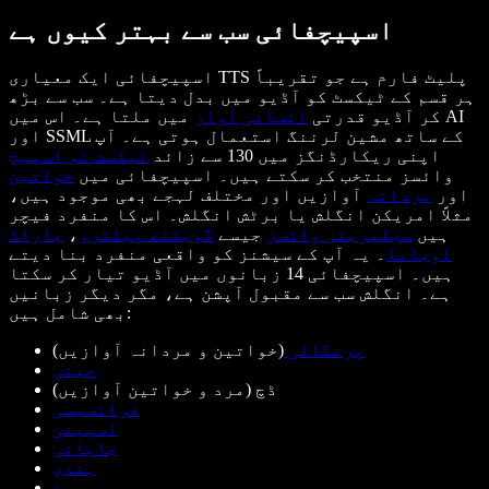
اسپیچفائی سب سے بہتر کیوں ہے
اسپیچفائی ایک معیاری TTS پلیٹ فارم ہے جو تقریباً
ہر قسم کے ٹیکسٹ کو آڈیو میں بدل دیتا ہے۔ سب سے بڑھ
کر آڈیو قدرتی
انسانی آواز
میں ملتا ہے۔ اس میں AI
اور SSML کے ساتھ مشین لرننگ استعمال ہوتی ہے۔ آپ
اپنی ریکارڈنگز میں 130 سے زائد
ٹیکسٹ ٹو اسپیچ
وائسز منتخب کر سکتے ہیں۔ اسپیچفائی میں
خواتین
اور
مردانہ
آوازیں اور مختلف لہجے بھی موجود ہیں،
مثلاً امریکن انگلش یا برٹش انگلش۔ اس کا منفرد فیچر
ہیں
سیلبریٹی وائسز
جیسے
گوینتھ پیلٹرو
،
باراک
اوباما
۔ یہ آپ کے سیشنز کو واقعی منفرد بنا دیتے
ہیں۔ اسپیچفائی 14 زبانوں میں آڈیو تیار کر سکتا
ہے۔ انگلش سب سے مقبول آپشن ہے، مگر دیگر زبانیں
بھی شامل ہیں:
پرتگالی
(خواتین و مردانہ آوازیں)
چینی
ڈچ (مرد و خواتین آوازیں)
فرانسیسی
اسپینی
جاپانی
ہندی
جرمن