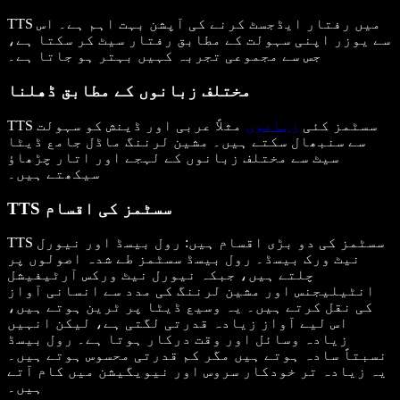
TTS میں رفتار ایڈجسٹ کرنے کی آپشن بہت اہم ہے۔ اس
سے یوزر اپنی سہولت کے مطابق رفتار سیٹ کر سکتا ہے،
جس سے مجموعی تجربہ کہیں بہتر ہو جاتا ہے۔
مختلف زبانوں کے مطابق ڈھلنا
TTS سسٹمز کئی
زبانوں
مثلاً عربی اور ڈینش کو سہولت
سے سنبھال سکتے ہیں۔ مشین لرننگ ماڈل جامع ڈیٹا
سیٹ سے مختلف زبانوں کے لہجے اور اتار چڑھاؤ
سیکھتے ہیں۔
TTS سسٹمز کی اقسام
TTS سسٹمز کی دو بڑی اقسام ہیں: رول بیسڈ اور نیورل
نیٹ ورک بیسڈ۔ رول بیسڈ سسٹمز طے شدہ اصولوں پر
چلتے ہیں، جبکہ نیورل نیٹ ورکس آرٹیفیشل
انٹیلیجنس اور مشین لرننگ کی مدد سے انسانی آواز
کی نقل کرتے ہیں۔ یہ وسیع ڈیٹا پر ٹرین ہوتے ہیں،
اس لیے آواز زیادہ قدرتی لگتی ہے، لیکن انہیں
زیادہ وسائل اور وقت درکار ہوتا ہے۔ رول بیسڈ
نسبتاً سادہ ہوتے ہیں مگر کم قدرتی محسوس ہوتے ہیں۔
یہ زیادہ تر خودکار سروس اور نیویگیشن میں کام آتے
ہیں۔