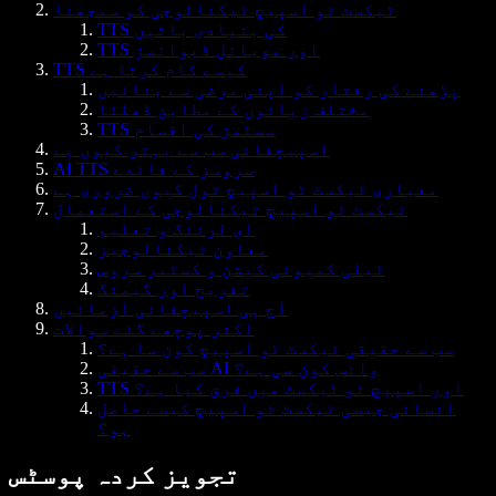
ٹیکسٹ ٹو اسپیچ ٹیکنالوجی کو سمجھنا
TTS کی بنیادی باتیں
TTS اور موبائل ڈیوائسز
TTS کیسے کام کرتا ہے
پڑھنے کی رفتار کو اپنی مرضی سے بنائیں
مختلف زبانوں کے مطابق ڈھلنا
TTS سسٹمز کی اقسام
اسپیچفائی سب سے بہتر کیوں ہے
AI TTS سروسز کے فائدے
معیاری ٹیکسٹ ٹو اسپیچ ٹول کیوں ضروری ہے
ٹیکسٹ ٹو اسپیچ ٹیکنالوجی کے استعمال
ای لرننگ و تعلیم
معاون ٹیکنالوجیز
ٹیلی کمیونی کیشن و کسٹمر سروس
تفریح اور گیمنگ
آج ہی اسپیچفائی آزمائیں
اکثر پوچھے گئے سوالات
سب سے حقیقی ٹیکسٹ ٹو اسپیچ کون سا ہے؟
سب سے حقیقی AI وائس کون سی ہے؟
TTS اور اسپیچ ٹو ٹیکسٹ میں فرق کیا ہے؟
انسانی جیسی ٹیکسٹ ٹو اسپیچ کیسے حاصل
ہو؟
تجویز کردہ پوسٹس