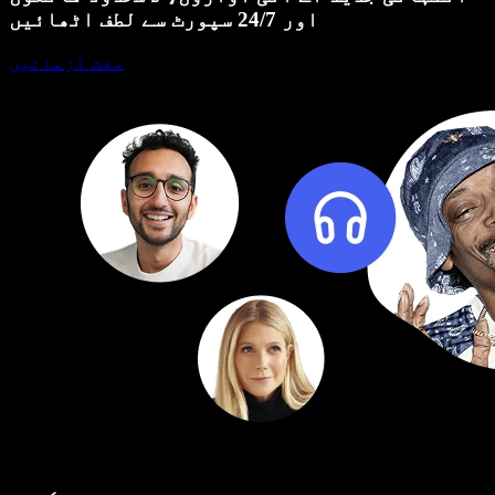
اور 24/7 سپورٹ سے لطف اٹھائیں
مفت آزمائیں