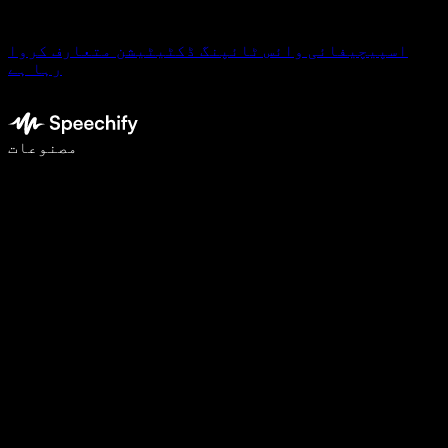
اسپیچیفائی وائس ٹائپنگ ڈکٹیٹیشن متعارف کروا
رہا ہے
وائس ٹائپنگ کے ساتھ 5 گنا تیزی سے لکھیں
مصنوعات
مزید جانیں