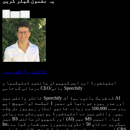
یہ مضمون شیئر کریں
ٹائلر وائٹس مین
اسٹینفورڈ ایم ایس کمپیوٹر سائنس، ڈسلیکسیا و
رسائی کے حامی، CEO/بانی Speechify
ٹائلر وائٹس مین Speechify کے شریک بانی، ہیڈ آف AI
اور صدر ہیں، جو دنیا کی نمبر 1 ٹیکسٹ ٹو اسپیچ ایپ
ہے، جسے 100,000 سے زیادہ فائیو اسٹار ریویوز مل چکے
ہیں۔ وائٹس مین نے اسٹینفورڈ یونیورسٹی سے ریاضی
میں BS اور کمپیوٹر سائنس (AI) میں MS کیا۔ انہیں
Inc. میگزین نے ٹاپ 50 انٹرپرینیورز میں شمار کیا ہے
اور وہ بزنس انسائیڈر، ٹیک کرنچ، لائف ہیکر اور CBS