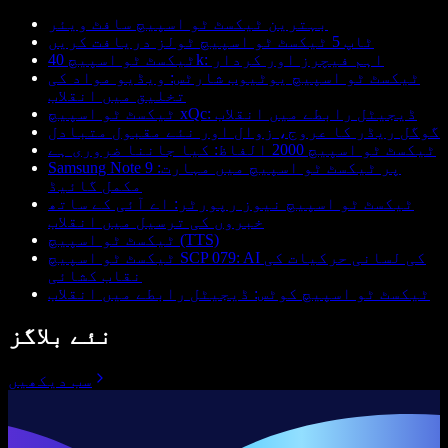
بہترین ٹیکسٹ ٹو اسپیچ سافٹ ویئر
ٹاپ 5 ٹیکسٹ ٹو اسپیچ ٹولز دریافت کریں
ٹیکسٹ ٹو اسپیچ 40k: اہم فیچرز اور کردار
ٹیکسٹ ٹو اسپیچ یوٹیوب شارٹس: ویڈیو مواد کی
تخلیق میں انقلاب
ٹیکسٹ ٹو اسپیچ xQc: ڈیجیٹل رابطے میں انقلاب
گوگل ریڈر کا عروج، زوال اور نئے مقبول متبادل
ٹیکسٹ ٹو اسپیچ 2000 الفاظ: کیا جاننا ضروری ہے
Samsung Note 9 پر ٹیکسٹ ٹو اسپیچ میں مہارت:
مکمل گائیڈ
ٹیکسٹ ٹو اسپیچ نیوز رپورٹر: اے آئی کے ساتھ
خبروں کی ترسیل میں انقلاب
ٹیکسٹ ٹو اسپیچ (TTS)
ٹیکسٹ ٹو اسپیچ SCP 079: AI کی لسانی حرکیات کی
نقاب کشائی
ٹیکسٹ ٹو اسپیچ کوٹس: ڈیجیٹل رابطے میں انقلاب
نئے بلاگز
سب دیکھیں