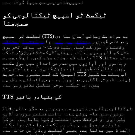
اسپیچفائی یہی سب مہیا کرتا ہے۔
ٹیکسٹ ٹو اسپیچ ٹیکنالوجی کو
سمجھنا
ٹیکسٹ ٹو اسپیچ (TTS) نے مواد تک رسائی آسان بنا دی
ہے، خاص طور پر
بینائی میں کمی
یا
سیکھنے کی مشکلات
رکھنے والوں کے لیے۔ بنیادی کام یہ ہے کہ تحریری
متن کو آڈیو میں بدلنا، یعنی ’ٹیکسٹ کنورژن‘، تاکہ
پڑھنے کے بجائے سن سکیں۔ آج کے جدید TTS سسٹم مختلف
زبانوں اور آوازوں میں قدرتی انداز میں بول سکتے
ہیں۔ مثال کے طور پر ایمیزون کا پولی، جو ’جنریٹڈ
اسپیچ‘ کے لیے مشہور ہے۔ جدید TTS اب پہلے سے کہیں
زیادہ قدرتی لگتی ہے، اور لہجے بھی انسانی سے قریب
ہیں۔ یہ ٹیکنالوجی مسلسل نکھر رہی ہے۔
TTS کی بنیادی باتیں
TTS ٹیکنالوجی کئی دہائیوں سے موجود ہے، مگر حالیہ
برسوں میں عام ہوئی ہے۔ اب اسے کسٹمر سروس، آڈیو
بکس اور ای لرننگ میں استعمال کیا جاتا ہے۔ اس کا
بنیادی اصول یہ ہے کہ یہ لکھا ہوا متن بولے گئے
الفاظ میں بدلتا ہے، یعنی ’ٹیکسٹ ریڈر‘ بن جاتا ہے۔