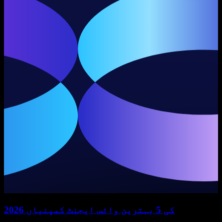
2026 کی 5 بہترین وائس ایجنٹ کمپنیاں