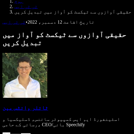
ہوم
ڈویلپرز کے لیے Speechify
ٹی ٹی ایس
حقیقی آوازوں سے ٹیکسٹ کو آواز میں تبدیل کریں
تاریخِ اشاعت
12 دسمبر، 2022
•
ٹی ٹی ایس
حقیقی آوازوں سے ٹیکسٹ کو آواز میں
تبدیل کریں
ٹائلر وائٹس مین
اسٹینفورڈ ایم ایس کمپیوٹر سائنس، ڈسلیکسیا و
رسائی کے حامی، CEO/بانی Speechify