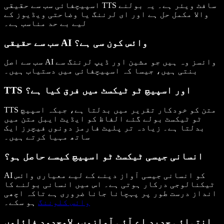
اسپیچفائی سب سے حقیقی TTS سافٹ ویئر ہے۔ یہ بولنے
والا مکمل حل ہے اور ای لرننگ یا وضاحتی ویڈیوز کے
لیے بے حد مناسب ہے۔
سب سے حقیقی AI وائس کون سی ہے؟
سب سے اصل AI وائسز وہ ہیں جو مشین اور ڈیپ لرننگ سے
بنتی ہیں، جیسا کہ اسپیچفائی میں دستیاب ہیں۔
TTS اور اسپیچ ٹو ٹیکسٹ میں فرق کیا ہے؟
TTS متن کو خودکار تقریر میں بدلتا ہے، جبکہ اسپیچ
ٹو ٹیکسٹ بولے گئے الفاظ کو ایڈیٹ ایبل متن میں
بدلتا ہے۔ زیادہ تر پلیٹ فارمز دونوں فیچرز ایک
ساتھ مہیا کرتے ہیں۔
انسانی جیسی ٹیکسٹ ٹو اسپیچ کیسے حاصل ہو؟
AI کو انسانی جیسی آواز دینے کے لیے معیاری وائس
ٹیکنالوجی درکار ہوتی ہے۔ اس میں انسانی بولنے کا
انداز درست طور پر پہچانا جانا ضروری ہے تاکہ اچھی
وائس کلوننگ
ہو سکے۔
انتہائی جدید اے آئی آوازوں، لامحدود فائلوں