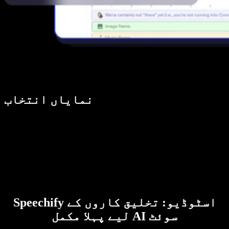
نمایاں انتخاب
Speechify اسٹوڈیو: تخلیق کاروں کے
لیے پہلا مکمل AI سوئٹ