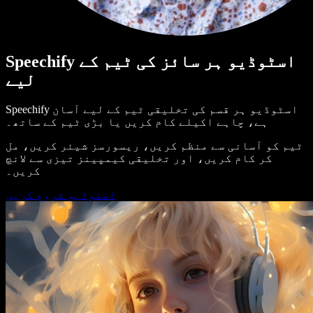
Speechify اسٹوڈیو ہر سائز کی ٹیم کے
لیے
Speechify اسٹوڈیو ہر قسم کی تخلیقی ٹیم کے لیے آسان
ہے، چاہے اکیلے کام کریں یا بڑی ٹیم کے ساتھ۔
ٹیم کو آسانی سے منظم کریں، ریسورسز شیئر کریں، مل
کر کام کریں، اور تخلیقی کیمپینز تیزی سے لانچ
کریں۔
اسٹوڈیو شروع کریں