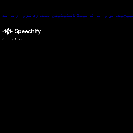
پیچیفائی وائس ٹائپنگ ڈکٹیٹیشن متعارف کروا رہا ہے
وائس ٹائپنگ کے ساتھ 5 گنا تیزی سے لکھیں
مصنوعات
مزید جانیں