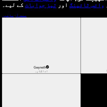
وائس ٹائپنگ
اور
تیز جوابات
کے لیے۔
مفت آزمائیں
Gwyneth
اداکارہ