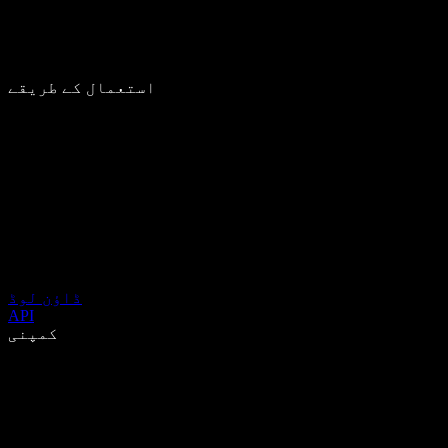
استعمال کے طریقے
ڈاؤن لوڈ
API
کمپنی