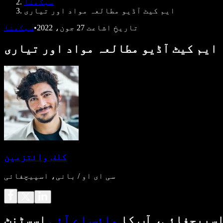
سیکھنا
ایم کیٹ آڈیو مطالعہ مواد اور تیاری
تاریخِ اشاعت
27 جون، 2022
•
سیکھنا
ایم کیٹ آڈیو مطالعہ مواد اور تیاری
کلف وائتزمین
سی ای او / بانی، اسپیچفائی
سپیچفائی، آپ کا
وائس اے آئی
اسسٹنٹ