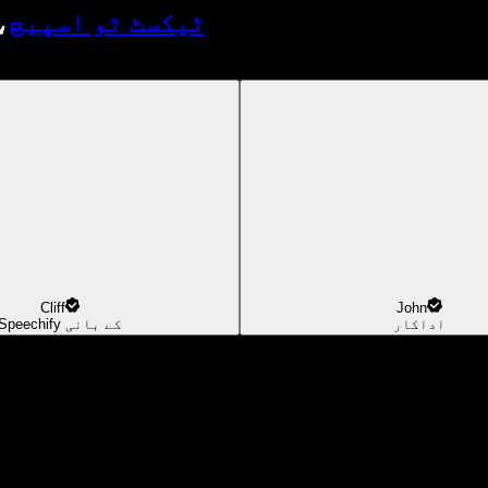
ٹیکسٹ ٹو اسپیچ
،
Cliff
John
اداکار
Speechify کے بانی