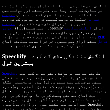
انگلش میں خاموشی سے یا بلند آواز میں پڑھنا پڑھنے
کی مہارت کے لیے اچھا ہے، مگر سننے اور بولنے میں
اتنا فائدہ نہیں دیتا۔ خوش قسمتی سے، آپ
متن سے
تقریر
ٹیکنالوجی سے کمپیوٹر پر موجود کوئی بھی
تحریر یا ڈیجیٹل متن سن سکتے ہیں۔
متن سے
(TTS) ایپس جیسے Speechify آپ کو
انگلش سیکھنے
تقریر
اور قدرتی بول چال سمجھنے میں آسانی دیتی ہیں۔
PDF
رفتار، آواز اور کوئی بھی ویب صفحہ، ای میل یا
فائل
بلند آواز میں سنیں۔ ٹی ٹی ایس سے سیکھنا آسان
اور آپ کی ضرورت کے مطابق ڈھلنے والا ہے۔
Speechify – انگلش سننے کی مشق کے لیے
بہترین ٹول
ایک متن سے تقریر سافٹ ویئر ہے جو کسی بھی
Speechify
انگلش متن کو بلند آواز میں پڑھتا ہے۔ یہ سننے کی
سمجھ بوجھ کے لیے بہترین ٹول ہے۔ آپ مختلف انگلش
لہجے (امریکی، برطانوی، کینیڈین، آسٹریلوی)، مرد
و عورت آواز اور رفتار منتخب کر سکتے ہیں۔ استعمال
بہت آسان ہے: متن پیسٹ کریں یا اپ لوڈ کریں اور
’کنورٹ‘ دبائیں۔ ایپ فوراً آڈیو فائل بنا دیتی ہے
جسے آپ سن بھی سکتے ہیں اور ڈاؤن لوڈ بھی۔ Speechify
ہر سطح کے لیے نئے الفاظ اور بہترین مشق فراہم کرتا