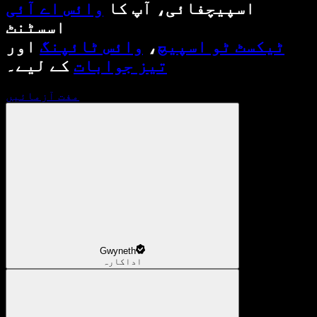
اسپیچفائی، آپ کا
وائس اے آئی
اسسٹنٹ
ٹیکسٹ ٹو اسپیچ
،
وائس ٹائپنگ
اور
تیز جوابات
کے لیے۔
مفت آزمائیں
Gwyneth
اداکارہ