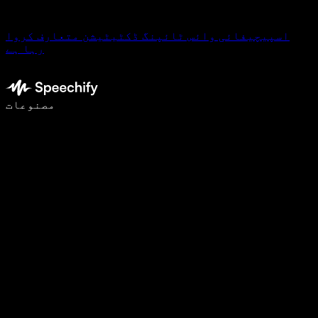
اسپیچیفائی وائس ٹائپنگ ڈکٹیٹیشن متعارف کروا
رہا ہے
وائس ٹائپنگ کے ساتھ 5 گنا تیزی سے لکھیں
مصنوعات
مزید جانیں