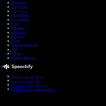
Português
Български
ქართული
Slovenčina
Slovenščina
Eesti
Hrvatski
Ελληνικά
Lietuvių
עברית
Bahasa Indonesia
বাংলা
Català
Bahasa Melayu
کوکی کی ترجیحات
شرائط و ضوابط
پرائیویسی پالیسی
© اسپیچفائی انک 2026