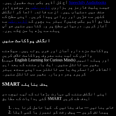
Speechify Audiobooks
آج کل آڈیو بکس بہت مقبول ہیں۔
جیسے پلیٹ فارمز پر ہزاروں
آڈیو بکس
ہر موضوع اور
صنف میں دستیاب ہیں۔ ان سے فائدہ اٹھا کر انگلش
کلچر سے جڑیں اور روانی پیدا کریں۔ اپنی سطح کے
مطابق آڈیو بکس چنیں؛ بہتر ہے بچوں کے
آڈیو بکس
سے
آغاز کریں۔ درمیانی سطح پر وہ کتابیں سنیں جو آپ
پہلے سے پڑھ یا سن چکے ہوں۔
انگلش پوڈکاسٹ سنیں
پوڈکاسٹ مزے دار، آسان اور فری ہوتے ہیں۔ سیکھنے
والوں کے لیے بنے معروف پوڈکاسٹ تلاش کریں
اور پہلے انہیں
English Learning for Curious Minds)
(جیسے
بغیر سب ٹائٹل سنیں۔ ایک بار سننے کے بعد اہم
الفاظ، ٹرانسکرپٹ یا سب ٹائٹلز سے اپنی سمجھ بہتر
کریں، پھر دوبارہ بغیر سب ٹائٹل سنیں۔
SMART ہدف بنایئے
اپنی انگلش سننے کی مہارت بڑھانے کے لیے نیچے دی
گئی ہدایات کے مطابق SMART ہدف طے کریں:
خاص بنائیں — صاف بتائیں کہ کیا حاصل کرنا ہے۔
پیمائش کریں — پیش رفت کو نمبرز یا کسی ڈیٹا