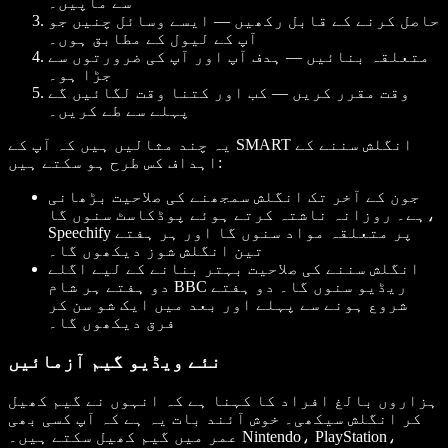
سے ماپیں۔
حاصل کرنے کے قابل رکھیں — ایسے وسائل چنیں جو
آپ کے لیول کے مطابق ہوں۔
متعلقہ بنائیں — ہدف آپ اور آپ کی ضرورتوں سے
جڑا ہو۔
وقت مقرر کریں — کب اور کتنا وقت لگائیں گے
پہلے سے طے کریں۔
یہ چند مثالیں ہیں کہ آپ کے SMART انگلش سننے کے
اہداف کس طرح ہو سکتے ہیں:
جون کے آخر تک انگلش سمجھنے کی صلاحیت بڑھانی
ہے۔ روزانہ ناشتہ کرتے ہوئے پوڈکاسٹ سنوں گا،
Speechify پر متعلقہ مواد سنوں گا اور ہر ہفتے
تین انگلش شوز دیکھوں گا۔
انگلش سننے کی صلاحیت بہتر بنانے کے لیے اگلے
دو ہفتے ہر شام BBC ریڈیو سنوں گا۔ دو ہفتے
شروع ہونے سے پہلے اور بعد میں ایک شو سن کر
فرق دیکھوں گا۔
نئے ویڈیو گیم آزمائیں
ہزاروں بالغ افراد کا کہنا ہے کہ انہوں نے گیم کھیل
کر انگلش سیکھی۔ خوش آئند بات یہ ہے کہ آپ کسی بھی
عمر میں گیم کھیل سکتے ہیں۔ Nintendo، PlayStation،