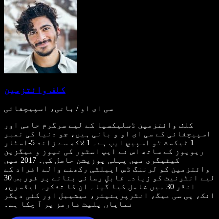
کلف وائتزمین
سی ای او / بانی، اسپیچفائی
کلف وائتزمین ڈسلیکسیا کے لیے سرگرم حامی اور
اسپیچفائی کے سی ای او و بانی ہیں، جو دنیا کی نمبر
1 ٹیکسٹ ٹو اسپیچ ایپ ہے۔ 1 لاکھ سے زائد 5-اسٹار
ریویوز کے ساتھ اس نے ایپ اسٹور کی نیوز و میگزین
کیٹیگری میں پہلی پوزیشن حاصل کی۔ 2017 میں
وائتزمین کو لرننگ ڈس ایبلٹی رکھنے والے افراد کے
لیے انٹرنیٹ کو زیادہ قابلِ رسائی بنانے پر فوربس 30
انڈر 30 میں شامل کیا گیا۔ ان کا تذکرہ ایڈسرج،
انک، پی سی میگ، انٹرپرینیئر، میشیبل اور کئی دیگر
نمایاں پلیٹ فارمز پر آ چکا ہے۔