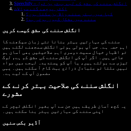
Speechify – انگلش سننے کی مشق کے لیے بہترین ٹول
اکثر پوچھے گئے سوالات
کیا میں بہتر سننے والا بن سکتا ہوں؟
سننے میں مشکل کیوں ہوتی ہے؟
انگلش سننے کی مشق کیسے کریں
سننے کی مہارتیں بہتر بنانا نئی زبان سیکھنے کا
اہم حصہ ہے۔ جب آپ بولی ہوئی انگلش سمجھنے لگتے ہیں
تو اظہارِ خیال سمیت دوسری اہم صلاحیتیں بھی آسان ہو
جاتی ہیں۔ اگر آپ کی انگلش سننے کی مشق کم ہے، لوگ
تیزی سے بولتے ہیں، یا آپ کو پسندیدہ لہجے میں مواد
نہیں ملتا تو متبادل ذرائع بہت کام آ سکتے ہیں۔ یہی
مضمون آپ کے لیے ہے۔
انگلش سننے کی صلاحیت بہتر کرنے کے
مشورے
یہ کچھ آسان طریقے ہیں جن سے آپ بغیر انگلش ٹیچر کے
اپنی سننے کی مہارتیں بہتر بنا سکتے ہیں۔
آڈیو بکس سنیں