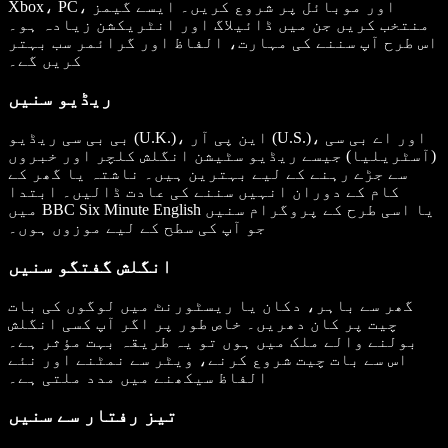
Xbox، PC، اور موبائل پر شروع کریں۔ ایسے گیمز
منتخب کریں جن میں ڈائیلاگ اور انٹریکشن زیادہ ہو۔
اس طرح آپ سننے کی مہارت، الفاظ اور گرائمر سب بہتر
کریں گے۔
ریڈیو سنیں
بی بی سی ریڈیو (U.K.)، این پی آر (U.S.)، اور اے بی سی
(آسٹریلیا) جیسے ریڈیو سٹیشن انگلش کلچر اور خبروں
سے جڑے رہنے کے لیے بہترین ہیں۔ ناشتہ یا گھر کے
کام کے دوران انہیں سننے کی عادت ڈالیں۔ ابتدا
یا اسی طرح کے پروگرام سنیں
BBC Six Minute English
میں
جو آپ کی سطح کے لیے موزوں ہوں۔
انگلش گفتگو سنیں
گھر سے باہر، دکان یا ریسٹورنٹ میں لوگوں کی بات
چیت پر کان دھریں۔ خاص طور پر اگر آپ کسی انگلش
بولنے والے ملک میں ہوں تو یہ طریقہ بہت مؤثر ہے۔
اس سے بات چیت شروع کرنے، ویٹر سے نمٹنے اور نئے
الفاظ سیکھنے میں مدد ملتی ہے۔
تیز رفتار سے سنیں