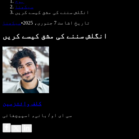
ہوم
ڈویلپرز کے لیے Speechify
سیکھنا
انگلش سننے کی مشق کیسے کریں
تاریخِ اشاعت
7 جنوری، 2025
•
سیکھنا
انگلش سننے کی مشق کیسے کریں
کلف وائتزمین
سی ای او / بانی، اسپیچفائی