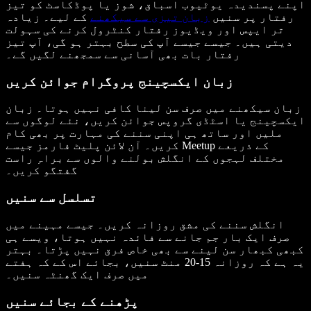
اپنے پسندیدہ یوٹیوب اسباق، شوز یا پوڈکاسٹ کو تیز
رفتار پر سنیں
زبان تیزی سے سیکھنے
کے لیے۔ زیادہ
تر ایپس اور ویڈیوز رفتار کنٹرول کرنے کی سہولت
دیتی ہیں۔ جیسے جیسے آپ کی سطح بہتر ہو گی، آپ تیز
رفتار بات بھی آسانی سے سمجھنے لگیں گے۔
زبان ایکسچینج پروگرام جوائن کریں
زبان سیکھنے میں صرف سن لینا کافی نہیں ہوتا۔ زبان
ایکسچینج یا اسٹڈی گروپس جوائن کریں، نئے لوگوں سے
ملیں اور ساتھ ہی اپنی سننے کی مہارت پر بھی کام
کریں۔ آن لائن پلیٹ فارمز جیسے Meetup کے ذریعے
مختلف لہجوں کے انگلش بولنے والوں سے براہِ راست
گفتگو کریں۔
تسلسل سے سنیں
انگلش سننے کی مشق روزانہ کریں۔ جیسے مہینے میں
صرف ایک بار جم جانے سے فائدہ نہیں ہوتا، ویسے ہی
کبھی کبھار سن لینے سے بھی خاص فرق نہیں پڑتا۔ بہتر
یہ ہے کہ روزانہ 15-20 منٹ سنیں، بجائے اس کے کہ ہفتے
میں صرف ایک گھنٹہ سنیں۔
پڑھنے کے بجائے سنیں