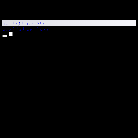
مفت میں آزمائیں
ابھی ڈاؤن لوڈ کریں
مصنوعات
متن کو آواز میں بدلیں
iPhone اور iPad ایپس
Android ایپ
Chrome ایکسٹینشن
Edge ایکسٹینشن
ویب ایپ
Mac ایپ