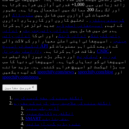
زائد زبانوں میں 1,000+ قدرتی آوازیں فراہم کرتا ہے
اور لگ بھگ 200 ممالک میں استعمال ہوتا ہے۔ مشہور
شخصیات کی آوازوں میں شامل ہیں
سنُوپ ڈاگ
اور
گوینتھ پیلٹرو
۔ تخلیق کاروں اور کاروباری اداروں
کے لیے،
اسپیچفائی اسٹوڈیو
جدید ٹولز فراہم کرتا
ہے، جن میں شامل ہیں
اے آئی وائس جنریٹر
،
اے آئی
وائس کلوننگ
،
اے آئی ڈبنگ
، اور اس کا
اے آئی وائس
چینجر
۔ اسپیچفائی اپنی اعلیٰ معیار اور کم لاگت والی
کے ذریعے کئی اہم مصنوعات کو
ٹیکسٹ ٹو اسپیچ API
،
CNBC
،
طاقت فراہم کرتا ہے۔
وال اسٹریٹ جرنل
فوربز
،
ٹیک کرنچ
اور دیگر بڑے نیوز آؤٹ لیٹس نے
اسپیچفائی کو نمایاں کیا ہے۔ اسپیچفائی دنیا کا سب
سے بڑا ٹیکسٹ ٹو اسپیچ فراہم کنندہ ہے۔ مزید جاننے
اور
speechify.com/blog
،
speechify.com/news
کے لیے دیکھیں
۔
speechify.com/press
فہرستِ مضامین
انگلش سننے کی مشق کیسے کریں
انگلش سننے کی صلاحیت بہتر کرنے کے مشورے
آڈیو بکس سنیں
انگلش پوڈکاسٹ سنیں
SMART ہدف بنایئے
نئے ویڈیو گیم آزمائیں
ریڈیو سنیں