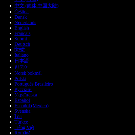
中文 (简体 中国大陆)
Čeština
Dansk
Nederlands
English
Français
Suomi
Deutsch
हिन्दी
Italiano
日本語
한국어
Norsk bokmål
Polski
Português Brasileiro
Русский
Українська
Español
Español (México)
Svenska
ไทย
Türkçe
Tiếng Việt
Română