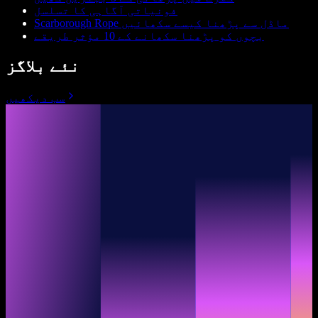
فونیاتی آگاہی کا تسلسل
Scarborough Rope ماڈل سے پڑھنا کیسے سکھائیں
بچوں کو پڑھنا سکھانے کے 10 مؤثر طریقے
نئے بلاگز
سب دیکھیں