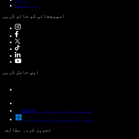
برانڈ کٹ
اسپیچفائی کو فالو کریں
ایپ حاصل کریں
macOS کے لیے ڈاؤن لوڈ کریں
ونڈوز کے لیے ڈاؤن لوڈ کریں
تجویز کردہ مطالعہ