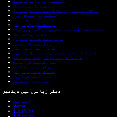
ڈکٹیشن اور وائس ٹائپنگ
وائس اے آئی اسسٹنٹ
اینڈرائیڈ پر پی ڈی ایف ٹیکسٹ ٹو اسپیچ
ٹیکسٹ ٹو اسپیچ ریڈر
خاتون آواز جنریٹر
مردانہ آواز جنریٹر
ڈسلیکسیا کے لیے بہترین مطالعہ پروگرام
روبوٹ وائس جنریٹر
اینیمے ٹیکسٹ ٹو اسپیچ
اے آئی وائس چینجر
پی ڈی ایف آڈیو ریڈر
کیا گوگل ڈاکس مجھے پڑھ کر سنا سکتا ہے
ٹیکسٹ ٹو اسپیچ کروم ایکسٹینشن
ہندی ٹیکسٹ ٹو اسپیچ
پی ڈی ایف ریڈ الاؤڈ
اے آئی وائس جنریٹر
ٹیکستو آ ووز
لیطوری دی ٹیکسٹو
دیگر زبانوں میں دیکھیں
العربية
Magyar
中文 (简体)
中文 (台灣)