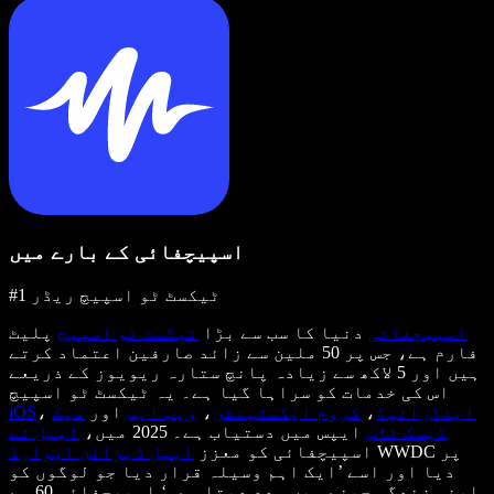
اسپیچفائی کے بارے میں
#1 ٹیکسٹ ٹو اسپیچ ریڈر
اسپیچفائی
دنیا کا سب سے بڑا
ٹیکسٹ ٹو اسپیچ
پلیٹ
فارم ہے، جس پر 50 ملین سے زائد صارفین اعتماد کرتے
ہیں اور 5 لاکھ سے زیادہ پانچ ستارہ ریویوز کے ذریعے
اس کی خدمات کو سراہا گیا ہے۔ یہ ٹیکسٹ ٹو اسپیچ
اینڈرائیڈ
،
کروم ایکسٹینشن
،
ویب ایپ
اور
میک
،
iOS
ڈیسک ٹاپ
ایپس میں دستیاب ہے۔ 2025 میں،
ایپل نے
WWDC پر
اسپیچفائی کو معزز
ایپل ڈیزائن ایوارڈ
دیا اور اسے ’ایک اہم وسیلہ قرار دیا جو لوگوں کو
اپنی زندگی جینے میں مدد دیتا ہے۔‘ اسپیچفائی 60 سے