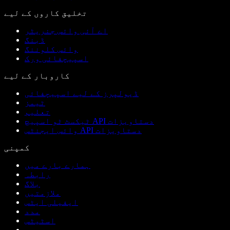
تخلیق کاروں کے لیے
اے آئی وائس جنریٹر
ڈبنگ
وائس کلوننگ
اسپیچفائی ورک
کاروبار کے لیے
ڈیولپرز کے لیے اسپیچفائی
ٹیمز
تعلیم
ٹیکسٹ ٹو اسپیچ API دستاویزات
وائس ایجنٹس API دستاویزات
کمپنی
ہمارے بارے میں
رابطہ
بلاگ
ملازمتیں
ایفیلی ایٹس
مدد
اسٹیٹس
پریس