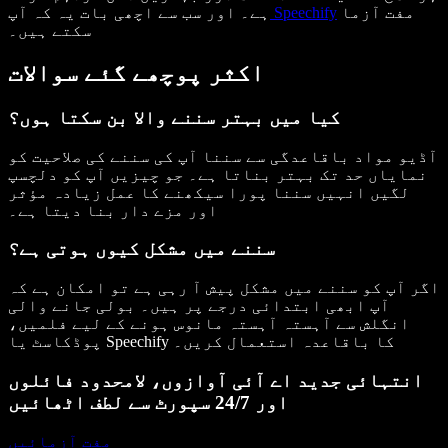
مفت آزما
Speechify
ہے۔ اور سب سے اچھی بات یہ کہ آپ
سکتے ہیں۔
اکثر پوچھے گئے سوالات
کیا میں بہتر سننے والا بن سکتا ہوں؟
آڈیو مواد باقاعدگی سے سننا آپ کی سننے کی صلاحیت کو
نمایاں حد تک بہتر بناتا ہے۔ جو چیزیں آپ کو دلچسپ
لگیں انہیں سننا پورا سیکھنے کا عمل زیادہ مؤثر
اور مزے دار بنا دیتا ہے۔
سننے میں مشکل کیوں ہوتی ہے؟
اگر آپ کو سننے میں مشکل پیش آ رہی ہے تو امکان ہے کہ
آپ ابھی ابتدائی درجے پر ہیں۔ بولی جانے والی
انگلش سے آہستہ آہستہ مانوس ہونے کے لیے فلمیں،
پوڈکاسٹ یا Speechify کا باقاعدہ استعمال کریں۔
انتہائی جدید اے آئی آوازوں، لامحدود فائلوں
اور 24/7 سپورٹ سے لطف اٹھائیں
مفت آزمائیں