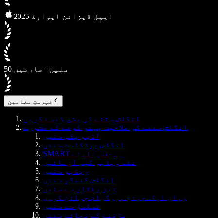
2025 ایپل ڈیزائن ایوارڈ
50 ملین+ صارفین
فہرستِ مضامین
انگلش سننے کی مشق کیسے کریں
انگلش سننے کی صلاحیت بہتر کرنے کے مشورے
آڈیو بکس سنیں
انگلش پوڈکاسٹ سنیں
SMART ہدف بنایئے
نئے ویڈیو گیم آزمائیں
ریڈیو سنیں
انگلش گفتگو سنیں
تیز رفتار سے سنیں
زبان ایکسچینج پروگرام جوائن کریں
تسلسل سے سنیں
پڑھنے کے بجائے سنیں