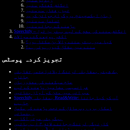
انگلش گفتگو سنیں
تیز رفتار سے سنیں
زبان ایکسچینج پروگرام جوائن کریں
تسلسل سے سنیں
پڑھنے کے بجائے سنیں
Speechify – انگلش سننے کی مشق کے لیے بہترین ٹول
اکثر پوچھے گئے سوالات
کیا میں بہتر سننے والا بن سکتا ہوں؟
سننے میں مشکل کیوں ہوتی ہے؟
تجویز کردہ پوسٹس
بک شیئر بمقابلہ لرننگ ایلائی: حتمی تقابلی
جائزہ
عام سیکھنے کی معذوریاں
فرانسیسی مضامین پڑھنے کے لیے
عبرانی میں متن کو آواز بنائیں
Speechify بمقابلہ Read&Write: آپ کو کیا جاننا
چاہیے
اسکاربرو روپ ماڈل کے تحت پڑھنے کی مکمل
رہنمائی
ہیگریٹی صوتی آگاہی
کارنیگی لرننگ – جاننے لائق ۳ اہم باتیں
کمرے میں پڑھائی کے 3 بہترین کھیل