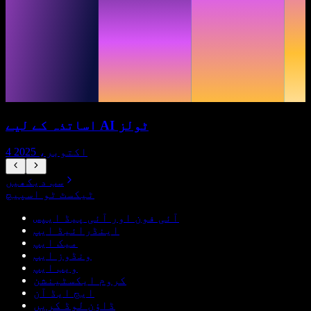
اساتذہ کے لیے AI ٹولز
4 اکتوبر، 2025
سب دیکھیں
ٹیکسٹ ٹو اسپیچ
آئی فون اور آئی پیڈ ایپس
اینڈرائیڈ ایپ
میک ایپ
ونڈوز ایپ
ویب ایپ
کروم ایکسٹینشن
ایج ایڈ آن
ڈاؤن لوڈ کریں