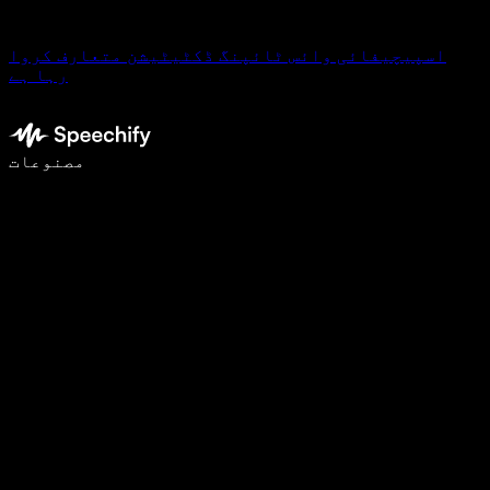
اسپیچیفائی وائس ٹائپنگ ڈکٹیٹیشن متعارف کروا
رہا ہے
وائس ٹائپنگ کے ساتھ 5 گنا تیزی سے لکھیں
مصنوعات
مزید جانیں