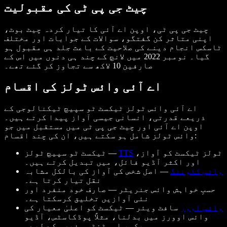
چیٹ جی پی ٹی کی مقبولیت
چیٹ جی پی ٹی، اوپن اے آئی کا تیار کردہ چیٹ بوٹ،
اپنی متاثر کن گفتگو، سوالات کے جوابات اور مختلف
ٹاسکس انجام دینے کی صلاحیت کے باعث جلد ہی مقبول ہو
گیا۔ نومبر 2022 میں لانچ کے چند ہی دنوں میں اس کے
صارفین 10 لاکھ سے تجاوز کر گئے تھے۔
اے آئی وائس ٹولز کی اقسام
اے آئی وائس ٹولز ٹیکسٹ ٹو سپیچ ٹیکنالوجی کے
ذریعے قدرتی، انسانی جیسی آواز پیدا کرتے ہیں۔
اوپن اے آئی اور چیٹ جی پی ٹی میں مستقبل میں جو
وائس ٹولز شامل ہو سکتے ہیں، ان کی چند اقسام:
ٹولز ٹیکسٹ کو آواز،
TTS
ٹیکسٹ ٹو سپیچ ٹولز —
اور اکثر آڈیو فائل، میں تبدیل کرتے ہیں۔
وائس کلوننگ
— اصل شخص کی آواز کی بالکل مشابہ
نقل تیار کرتا ہے۔
حسبِ خواہش وائس جنریٹر — صارف خود منفرد اور
نئی آوازیں تخلیق کرسکتا ہے۔
وائس اوور
سافٹ ویئر — ٹیکسٹ کو اعلیٰ معیار کی
وائس اوورز میں بدلنا، مثلاً پوڈکاسٹس، آڈیو
بکس، اسسٹنٹس وغیرہ کے لیے۔