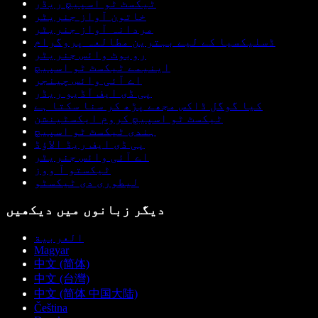
ٹیکسٹ ٹو اسپیچ ریڈر
خاتون آواز جنریٹر
مردانہ آواز جنریٹر
ڈسلیکسیا کے لیے بہترین مطالعہ پروگرام
روبوٹ وائس جنریٹر
اینیمے ٹیکسٹ ٹو اسپیچ
اے آئی وائس چینجر
پی ڈی ایف آڈیو ریڈر
کیا گوگل ڈاکس مجھے پڑھ کر سنا سکتا ہے
ٹیکسٹ ٹو اسپیچ کروم ایکسٹینشن
ہندی ٹیکسٹ ٹو اسپیچ
پی ڈی ایف ریڈ الاؤڈ
اے آئی وائس جنریٹر
ٹیکستو آ ووز
لیطوری دی ٹیکسٹو
دیگر زبانوں میں دیکھیں
العربية
Magyar
中文 (简体)
中文 (台灣)
中文 (简体 中国大陆)
Čeština