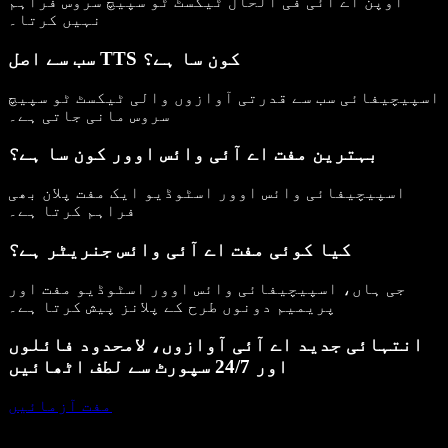
اوپن اے آئی فی الحال ٹیکسٹ ٹو سپیچ سروس فراہم
نہیں کرتا۔
سب سے اصل TTS کون سا ہے؟
اسپیچیفائی سب سے قدرتی آوازوں والی ٹیکسٹ ٹو سپیچ
سروس مانی جاتی ہے۔
بہترین مفت اے آئی وائس اوور کون سا ہے؟
اسپیچیفائی وائس اوور اسٹوڈیو ایک مفت پلان بھی
فراہم کرتا ہے۔
کیا کوئی مفت اے آئی وائس جنریٹر ہے؟
جی ہاں، اسپیچیفائی وائس اوور اسٹوڈیو مفت اور
پریمیم دونوں طرح کے پلانز پیش کرتا ہے۔
انتہائی جدید اے آئی آوازوں، لامحدود فائلوں
اور 24/7 سپورٹ سے لطف اٹھائیں
مفت آزمائیں