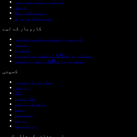
اے آئی وائس جنریٹر
ڈبنگ
وائس کلوننگ
اسپیچفائی ورک
کاروبار کے لیے
ڈیولپرز کے لیے اسپیچفائی
ٹیمز
تعلیم
ٹیکسٹ ٹو اسپیچ API دستاویزات
وائس ایجنٹس API دستاویزات
کمپنی
ہمارے بارے میں
رابطہ
بلاگ
ملازمتیں
ایفیلی ایٹس
مدد
اسٹیٹس
پریس
برانڈ کٹ
اسپیچفائی کو فالو کریں