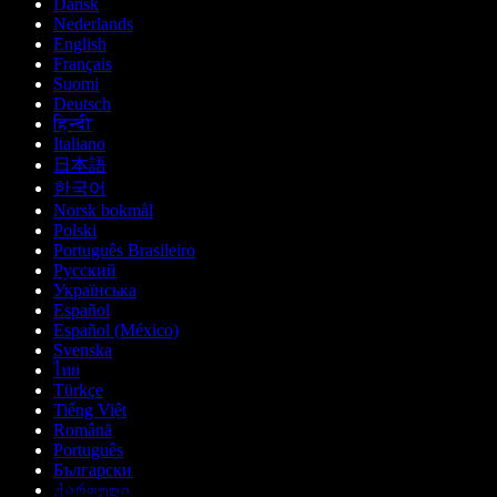
Dansk
Nederlands
English
Français
Suomi
Deutsch
हिन्दी
Italiano
日本語
한국어
Norsk bokmål
Polski
Português Brasileiro
Русский
Українська
Español
Español (México)
Svenska
ไทย
Türkçe
Tiếng Việt
Română
Português
Български
ქართული