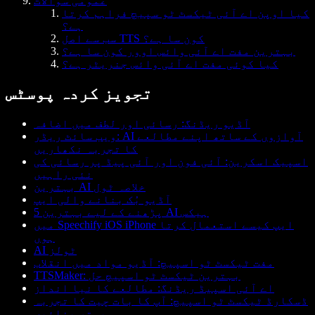
عمومی سوالات
کیا اوپن اے آئی ٹیکسٹ ٹو سپیچ فراہم کرتا
ہے؟
سب سے اصل TTS کون سا ہے؟
بہترین مفت اے آئی وائس اوور کون سا ہے؟
کیا کوئی مفت اے آئی وائس جنریٹر ہے؟
تجویز کردہ پوسٹس
آڈیو ریڈنگ: رسائی اور لطف میں اضافہ
ویب سائٹ ریڈر: AI آوازوں کے ساتھ اپنے مطالعے
کا تجربہ نکھاریں
اسپیک اسکرین: آئی فون اور آئی پیڈ پر رسائی کی
نئی راہیں
بہترین AI خلاصہ ٹول
آڈیو بُک بنانے والی ایپ
پڑھنے کے لیے بہترین 5 AI ہیکس
میں Speechify iOS iPhone ایپ کیسے استعمال کرتا
ہوں
AI ٹولز
مفت ٹیکسٹ ٹو اسپیچ: آڈیو مواد میں انقلاب
TTSMaker: بہترین ٹیکسٹ ٹو اسپیچ حل
اے آئی اسپیڈ ریڈنگ: مطالعے کا نیا انداز
ڈسکارڈ ٹیکسٹ ٹو اسپیچ: آپ کا بات چیت کا تجربہ
بہتر بنائیں