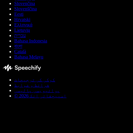
Slovenčina
Slovenščina
Eesti
Hrvatski
Ελληνικά
Lietuvių
עברית
Bahasa Indonesia
বাংলা
Català
Bahasa Melayu
کوکی کی ترجیحات
شرائط و ضوابط
پرائیویسی پالیسی
© اسپیچفائی انک 2026