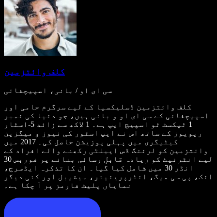
کلف وائتزمین
سی ای او / بانی، اسپیچفائی
کلف وائتزمین ڈسلیکسیا کے لیے سرگرم حامی اور
اسپیچفائی کے سی ای او و بانی ہیں، جو دنیا کی نمبر
1 ٹیکسٹ ٹو اسپیچ ایپ ہے۔ 1 لاکھ سے زائد 5-اسٹار
ریویوز کے ساتھ اس نے ایپ اسٹور کی نیوز و میگزین
کیٹیگری میں پہلی پوزیشن حاصل کی۔ 2017 میں
وائتزمین کو لرننگ ڈس ایبلٹی رکھنے والے افراد کے
لیے انٹرنیٹ کو زیادہ قابلِ رسائی بنانے پر فوربس 30
انڈر 30 میں شامل کیا گیا۔ ان کا تذکرہ ایڈسرج،
انک، پی سی میگ، انٹرپرینیئر، میشیبل اور کئی دیگر
نمایاں پلیٹ فارمز پر آ چکا ہے۔