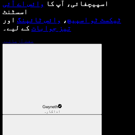
اسپیچفائی، آپ کا
وائس اے آئی
اسسٹنٹ
ٹیکسٹ ٹو اسپیچ
،
وائس ٹائپنگ
اور
تیز جوابات
کے لیے۔
مفت آزمائیں
Gwyneth
اداکارہ