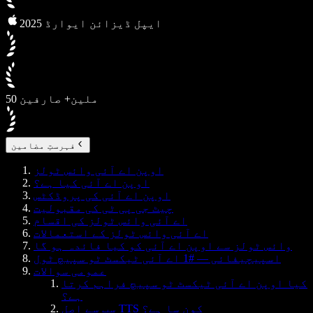
2025 ایپل ڈیزائن ایوارڈ
50 ملین+ صارفین
فہرستِ مضامین
اوپن اے آئی وائس ٹولز
اوپن اے آئی کیا ہے؟
اوپن اے آئی کی پروڈکٹس
چیٹ جی پی ٹی کی مقبولیت
اے آئی وائس ٹولز کی اقسام
اے آئی وائس ٹولز کے استعمالات
وائس ٹولز سے اوپن اے آئی کو کیا فائدہ ہو گا
اسپیچیفائی — #1 اے آئی ٹیکسٹ ٹو سپیچ ٹول
عمومی سوالات
کیا اوپن اے آئی ٹیکسٹ ٹو سپیچ فراہم کرتا
ہے؟
سب سے اصل TTS کون سا ہے؟