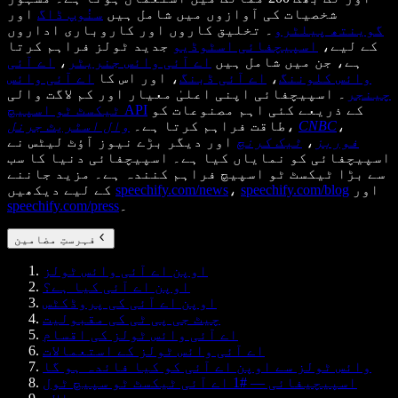
شخصیات کی آوازوں میں شامل ہیں
سنُوپ ڈاگ
اور
گوینتھ پیلٹرو
۔ تخلیق کاروں اور کاروباری اداروں
کے لیے،
اسپیچفائی اسٹوڈیو
جدید ٹولز فراہم کرتا
ہے، جن میں شامل ہیں
اے آئی وائس جنریٹر
،
اے آئی
وائس کلوننگ
،
اے آئی ڈبنگ
، اور اس کا
اے آئی وائس
چینجر
۔ اسپیچفائی اپنی اعلیٰ معیار اور کم لاگت والی
کے ذریعے کئی اہم مصنوعات کو
ٹیکسٹ ٹو اسپیچ API
،
CNBC
،
طاقت فراہم کرتا ہے۔
وال اسٹریٹ جرنل
فوربز
،
ٹیک کرنچ
اور دیگر بڑے نیوز آؤٹ لیٹس نے
اسپیچفائی کو نمایاں کیا ہے۔ اسپیچفائی دنیا کا سب
سے بڑا ٹیکسٹ ٹو اسپیچ فراہم کنندہ ہے۔ مزید جاننے
اور
speechify.com/blog
،
speechify.com/news
کے لیے دیکھیں
۔
speechify.com/press
فہرستِ مضامین
اوپن اے آئی وائس ٹولز
اوپن اے آئی کیا ہے؟
اوپن اے آئی کی پروڈکٹس
چیٹ جی پی ٹی کی مقبولیت
اے آئی وائس ٹولز کی اقسام
اے آئی وائس ٹولز کے استعمالات
وائس ٹولز سے اوپن اے آئی کو کیا فائدہ ہو گا
اسپیچیفائی — #1 اے آئی ٹیکسٹ ٹو سپیچ ٹول