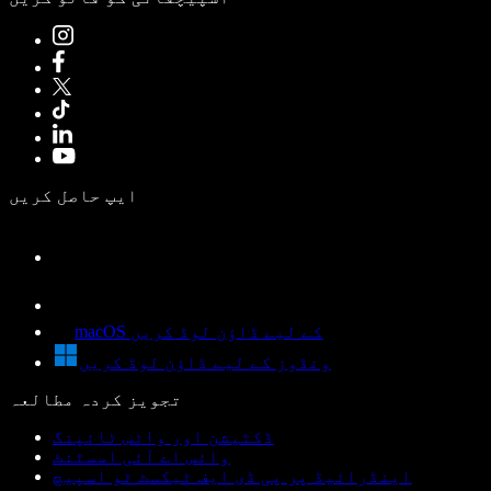
ایپ حاصل کریں
macOS کے لیے ڈاؤن لوڈ کریں
ونڈوز کے لیے ڈاؤن لوڈ کریں
تجویز کردہ مطالعہ
ڈکٹیشن اور وائس ٹائپنگ
وائس اے آئی اسسٹنٹ
اینڈرائیڈ پر پی ڈی ایف ٹیکسٹ ٹو اسپیچ