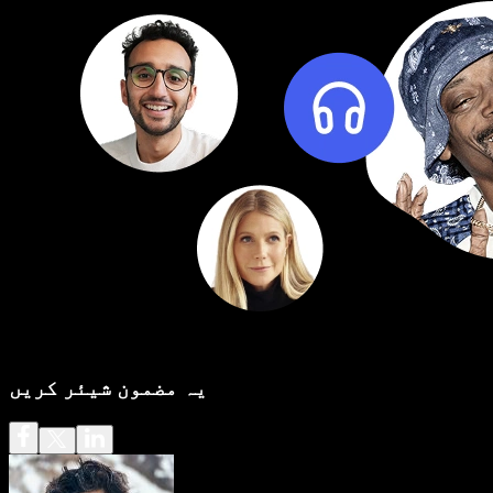
یہ مضمون شیئر کریں