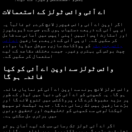
اے آئی وائس ٹولز کے استعمالات
اگر اوپن اے آئی وائس فیچرز لانچ کرے، تو غالباً یہ
ای پی آئی کے ذریعے دستیاب ہوں گے، جس سے ڈیویلپرز
اور اسٹارٹ اپس انہیں اپنی ایپس میں آسانی سے شامل
کر سکیں گے۔ ای پی آئی کے ذریعے، صارفین
اے آئی
وائس جنریٹر
کو پوڈکاسٹ سازی، سوشل میڈیا مواد،
چیٹ بوٹس کی بہتری وغیرہ جیسے مختلف مقاصد کے لیے
استعمال کر سکیں گے۔
وائس ٹولز سے اوپن اے آئی کو کیا
فائدہ ہو گا
وائس ٹولز لانچ ہونے سے اوپن اے آئی کو نمایاں فائدہ
ہو گا۔ یہ کمپنی کو اے آئی کی دنیا میں لیڈر کے طور
پر مزید مضبوط کرے گا، پروڈکٹس میں تنوع لائے گا اور
بڑے صارفین بیس تک رسائی دے گا۔ جدید ٹیکسٹ ٹو سپیچ
ٹیکنالوجی سے کمپنی کو تخلیقیت اور تحقیق دونوں
میں برتری مل سکتی ہے۔
اگر اے آئی ٹولز تک رسائی سب کے لیے آسان ہو تو
تخلیقیت بڑھے گی، پروڈکٹیویٹی میں اضافہ ہوگا اور