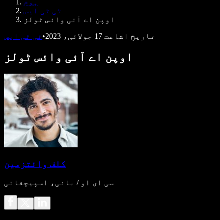
ہوم
ڈویلپرز کے لیے Speechify
ٹی ٹی ایس
اوپن اے آئی وائس ٹولز
تاریخِ اشاعت
17 جولائی، 2023
•
ٹی ٹی ایس
اوپن اے آئی وائس ٹولز
کلف وائتزمین
سی ای او / بانی، اسپیچفائی