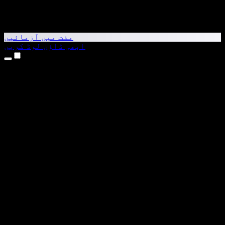
مفت میں آزمائیں
ابھی ڈاؤن لوڈ کریں
مصنوعات
متن کو آواز میں بدلیں
iPhone اور iPad ایپس
Android ایپ
Chrome ایکسٹینشن
Edge ایکسٹینشن
ویب ایپ
Mac ایپ