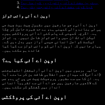
بہترین مفت اے آئی وائس اوور کون سا ہے؟
کیا کوئی مفت اے آئی وائس جنریٹر ہے؟
اوپن اے آئی وائس ٹولز
اوپن اے آئی، جو صارفین میں مقبول چیٹ بوٹ چیٹ جی
پی ٹی بنانے والی کمپنی ہے، بے حد شہرت حاصل کر چکا
ہے۔ اگرچہ کمپنی کے پاس کئی اے آئی پروڈکٹس ہیں،
لیکن اب تک ان میں وائس ٹولز شامل نہیں۔ یہ ٹولز
ٹیکسٹ کو اصل انسانی جیسی آواز میں بدل دیں گے۔
یہاں جانیں کہ اوپن اے آئی کو وائس ٹولز سے کیا کیا
فائدے ہو سکتے ہیں۔
اوپن اے آئی کیا ہے؟
حالیہ برسوں میں اوپن اے آئی آرٹیفشل انٹیلیجنس
(اے آئی) کے میدان میں انقلابی طاقت بن کر سامنے آیا
ہے۔ ان کا سب سے مشہور پروجیکٹ چیٹ جی پی ٹی ہے، جس
کے لاکھوں صارفین ہیں جو اے آئی سے تقریباً انسانی
انداز میں گفتگو کر سکتے ہیں۔
اوپن اے آئی کی پروڈکٹس