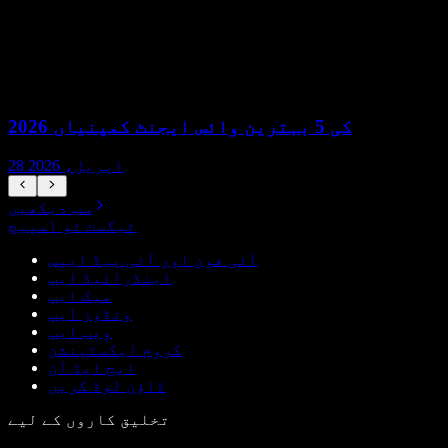
2026 کی 5 بہترین وائس ایجنٹ کمپنیاں
28 اپریل، 2026
سب دیکھیں
ٹیکسٹ ٹو اسپیچ
آئی فون اور آئی پیڈ ایپس
اینڈرائیڈ ایپ
میک ایپ
ونڈوز ایپ
ویب ایپ
کروم ایکسٹینشن
ایج ایڈ آن
ڈاؤن لوڈ کریں
تخلیق کاروں کے لیے