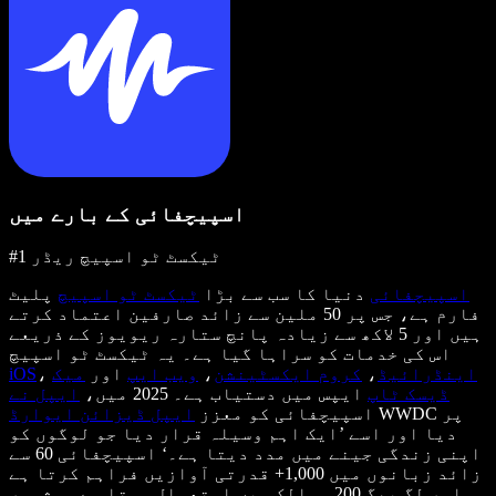
اسپیچفائی کے بارے میں
#1 ٹیکسٹ ٹو اسپیچ ریڈر
اسپیچفائی
دنیا کا سب سے بڑا
ٹیکسٹ ٹو اسپیچ
پلیٹ
فارم ہے، جس پر 50 ملین سے زائد صارفین اعتماد کرتے
ہیں اور 5 لاکھ سے زیادہ پانچ ستارہ ریویوز کے ذریعے
اس کی خدمات کو سراہا گیا ہے۔ یہ ٹیکسٹ ٹو اسپیچ
اینڈرائیڈ
،
کروم ایکسٹینشن
،
ویب ایپ
اور
میک
،
iOS
ڈیسک ٹاپ
ایپس میں دستیاب ہے۔ 2025 میں،
ایپل نے
WWDC پر
اسپیچفائی کو معزز
ایپل ڈیزائن ایوارڈ
دیا اور اسے ’ایک اہم وسیلہ قرار دیا جو لوگوں کو
اپنی زندگی جینے میں مدد دیتا ہے۔‘ اسپیچفائی 60 سے
زائد زبانوں میں 1,000+ قدرتی آوازیں فراہم کرتا ہے
اور لگ بھگ 200 ممالک میں استعمال ہوتا ہے۔ مشہور