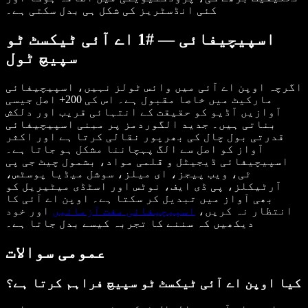
کئی انڈسٹریز کی شکل ہی بدل سکتی ہے۔
اسپیچیفائی — #1 اے آئی ٹیکسٹ ٹو
سپیچ ٹول
اگرچہ اوپن اے آئی میں وائس ٹولز نہیں، اسپیچیفائی
مارکیٹ میں خاصا مقبول ہے۔ اس کی 200+ اصل جیسی
آوازیں آڈیو کو حقیقت کے انتہائی قریب اور دلکش
بناتی ہیں۔ جدید الگوردمز پر مبنی اسپیچیفائی
قدرتی بول چال کی بھرپور نقالی کرتا ہے اور اکثر
آواز کو اصل سے الگ پہچاننا مشکل ہو جاتا ہے۔
اسپیچیفائی ڈیجیٹل و قلمی مواد، بشمول چیٹ جی پی
ٹی، ویب پیجز، ای میلز، سوشل میڈیا پوسٹس،
آرٹیکلز، پی ڈی ایف، نوٹس اور اسٹڈی میٹیریل کو
بھی آواز میں تبدیل کر سکتا ہے۔ اوپن اے آئی کا
انتظار نہ کریں،
اسپیچیفائی مفت آزمائیں
اور خود
دیکھیں کہ سننے کا تجربہ کیسے بدل جاتا ہے۔
عمومی سوالات
کیا اوپن اے آئی ٹیکسٹ ٹو سپیچ فراہم کرتا ہے؟