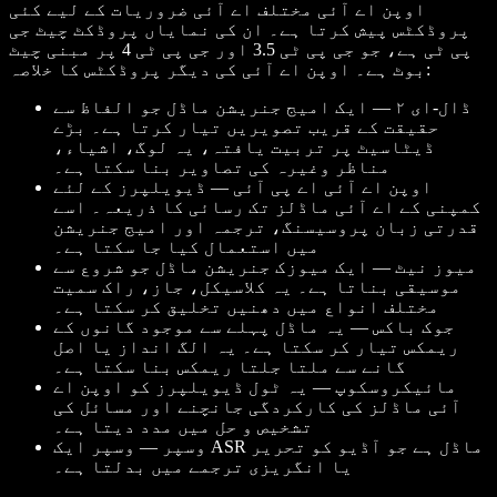
اوپن اے آئی مختلف اے آئی ضروریات کے لیے کئی
پروڈکٹس پیش کرتا ہے۔ ان کی نمایاں پروڈکٹ چیٹ جی
پی ٹی ہے، جو جی پی ٹی 3.5 اور جی پی ٹی 4 پر مبنی چیٹ
بوٹ ہے۔ اوپن اے آئی کی دیگر پروڈکٹس کا خلاصہ:
ڈال-ای ۲ — ایک امیج جنریشن ماڈل جو الفاظ سے
حقیقت کے قریب تصویریں تیار کرتا ہے۔ بڑے
ڈیٹاسیٹ پر تربیت یافتہ، یہ لوگ، اشیاء،
مناظر وغیرہ کی تصاویر بنا سکتا ہے۔
اوپن اے آئی اے پی آئی — ڈیویلپرز کے لئے
کمپنی کے اے آئی ماڈلز تک رسائی کا ذریعہ۔ اسے
قدرتی زبان پروسیسنگ، ترجمہ اور امیج جنریشن
میں استعمال کیا جا سکتا ہے۔
میوز نیٹ — ایک میوزک جنریشن ماڈل جو شروع سے
موسیقی بناتا ہے۔ یہ کلاسیکل، جاز، راک سمیت
مختلف انواع میں دھنیں تخلیق کر سکتا ہے۔
جوک باکس — یہ ماڈل پہلے سے موجود گانوں کے
ریمکس تیار کر سکتا ہے۔ یہ الگ انداز یا اصل
گانے سے ملتا جلتا ریمکس بنا سکتا ہے۔
مائیکروسکوپ — یہ ٹول ڈیویلپرز کو اوپن اے
آئی ماڈلز کی کارکردگی جانچنے اور مسائل کی
تشخیص و حل میں مدد دیتا ہے۔
وسپر — وسپر ایک ASR ماڈل ہے جو آڈیو کو تحریر
یا انگریزی ترجمے میں بدلتا ہے۔