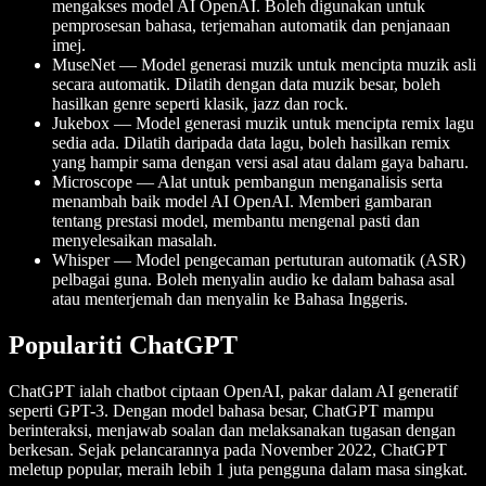
mengakses model AI OpenAI. Boleh digunakan untuk
pemprosesan bahasa, terjemahan automatik dan penjanaan
imej.
MuseNet — Model generasi muzik untuk mencipta muzik asli
secara automatik. Dilatih dengan data muzik besar, boleh
hasilkan genre seperti klasik, jazz dan rock.
Jukebox — Model generasi muzik untuk mencipta remix lagu
sedia ada. Dilatih daripada data lagu, boleh hasilkan remix
yang hampir sama dengan versi asal atau dalam gaya baharu.
Microscope — Alat untuk pembangun menganalisis serta
menambah baik model AI OpenAI. Memberi gambaran
tentang prestasi model, membantu mengenal pasti dan
menyelesaikan masalah.
Whisper — Model pengecaman pertuturan automatik (ASR)
pelbagai guna. Boleh menyalin audio ke dalam bahasa asal
atau menterjemah dan menyalin ke Bahasa Inggeris.
Populariti ChatGPT
ChatGPT ialah chatbot ciptaan OpenAI, pakar dalam AI generatif
seperti GPT-3. Dengan model bahasa besar, ChatGPT mampu
berinteraksi, menjawab soalan dan melaksanakan tugasan dengan
berkesan. Sejak pelancarannya pada November 2022, ChatGPT
meletup popular, meraih lebih 1 juta pengguna dalam masa singkat.