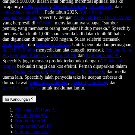
daripada 500,000 ulasan lima bintang merentasi aplikasi teks ke
ucapannya
iOS
,
Android
,
Pemalam Chrome
,
aplikasi web
, dan
aplikasi desktop Mac
. Pada tahun 2025,
Apple telah
menganugerahkan
Speechify dengan
Anugerah Reka Bentuk Apple
yang berprestij di
WWDC
, menyifatkannya sebagai “sumber
penting yang membantu orang menjalani hidup mereka.” Speechify
menawarkan lebih 1,000 suara semula jadi dalam lebih 60 bahasa
dan digunakan di hampir 200 negara. Suara selebriti termasuk
Snoop Dogg
dan
Gwyneth Paltrow
. Untuk pencipta dan perniagaan,
Speechify Studio
menyediakan alat canggih termasuk
Penjana Suara
AI
,
Penduaan Suara AI
,
Alih Suara AI
, dan
Penukar Suara AI
.
Speechify juga memacu produk terkemuka dengan
API teks ke
ucapan
berkualiti tinggi dan kos efektif. Pernah dipaparkan dalam
The Wall Street Journal
,
CNBC
,
Forbes
,
TechCrunch
, dan media
utama lain, Speechify ialah penyedia teks ke ucapan terbesar di
dunia. Lawati
speechify.com/news
,
speechify.com/blog
, dan
speechify.com/press
untuk maklumat lanjut.
Isi Kandungan
Alat suara AI OpenAI
Apa itu OpenAI?
Produk OpenAI
Populariti ChatGPT
Jenis alat suara AI