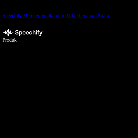
Speechify Memperkenalkan Ciri Dikte Penaipan Suara
Tulis 5× lebih pantas dengan menaip menggunakan suara
Produk
Ketahui Lebih Lanjut