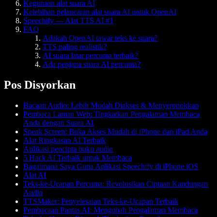
Kegunaan alat suara AI
Kelebihan pelancaran alat suara AI untuk OpenAI
Speechify — Alat TTS AI #1
FAQ
Adakah OpenAI tawar teks ke suara?
TTS paling realistik?
AI suara latar percuma terbaik?
Ada penjana suara AI percuma?
Pos Disyorkan
Bacaan Audio: Lebih Mudah Diakses & Menyeronokkan
Pembaca Laman Web: Tingkatkan Pengalaman Membaca
Anda dengan Suara AI
Speak Screen: Buka Akses Mudah di iPhone dan iPad Anda
Alat Ringkasan AI Terbaik
Aplikasi pencipta buku audio
5 Hack AI Terbaik untuk Membaca
Bagaimana Saya Guna Aplikasi Speechify di iPhone iOS
Alat AI
Teks-ke-Ucapan Percuma: Revolusikan Ciptaan Kandungan
Audio
TTSMaker: Penyelesaian Teks-ke-Ucapan Terbaik
Pembacaan Pantas AI: Mengubah Pengalaman Membaca