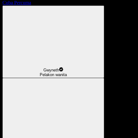
Cuba Percuma
Gwyneth
Pelakon wanita