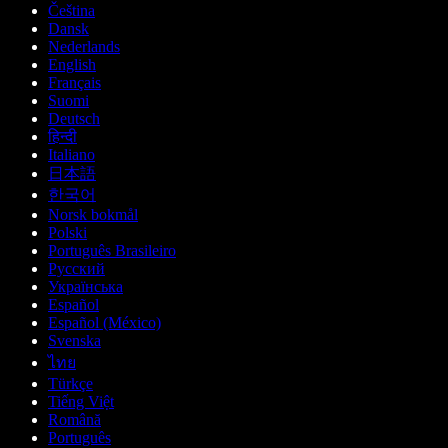
Čeština
Dansk
Nederlands
English
Français
Suomi
Deutsch
हिन्दी
Italiano
日本語
한국어
Norsk bokmål
Polski
Português Brasileiro
Русский
Українська
Español
Español (México)
Svenska
ไทย
Türkçe
Tiếng Việt
Română
Português