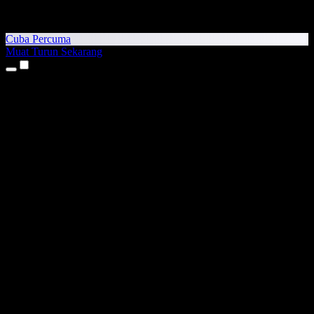
Cuba Percuma
Muat Turun Sekarang
Produk
Teks kepada Pertuturan
Aplikasi iPhone & iPad
Aplikasi Android
Sambungan Chrome
Sambungan Edge
Aplikasi Web
Aplikasi Mac
Aplikasi Windows