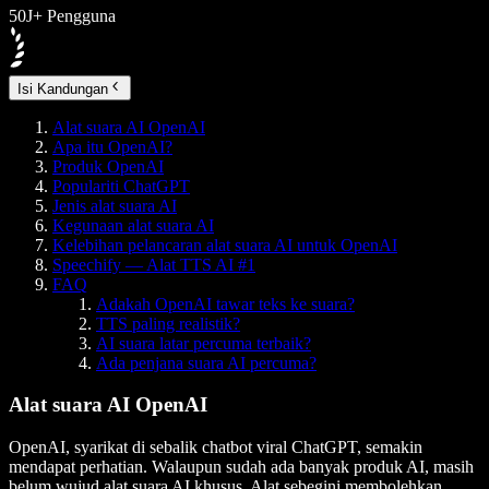
50J+ Pengguna
Isi Kandungan
Alat suara AI OpenAI
Apa itu OpenAI?
Produk OpenAI
Populariti ChatGPT
Jenis alat suara AI
Kegunaan alat suara AI
Kelebihan pelancaran alat suara AI untuk OpenAI
Speechify — Alat TTS AI #1
FAQ
Adakah OpenAI tawar teks ke suara?
TTS paling realistik?
AI suara latar percuma terbaik?
Ada penjana suara AI percuma?
Alat suara AI OpenAI
OpenAI, syarikat di sebalik chatbot viral ChatGPT, semakin
mendapat perhatian. Walaupun sudah ada banyak produk AI, masih
belum wujud alat suara AI khusus. Alat sebegini membolehkan