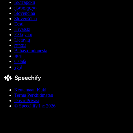
Български
ქართული
Slovenčina
Slovenščina
Eesti
Hrvatski
Ελληνικά
Lietuvių
עברית
Bahasa Indonesia
বাংলা
Català
اردو
Keutamaan Kuki
Terma Perkhidmatan
Dasar Privasi
© Speechify Inc 2026