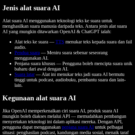
Jenis alat suara AI
Alat suara AI menggunakan teknologi teks ke suara untuk
menghasilkan suara manusia daripada teks. Antara jenis alat suara
AI yang mungkin ditawarkan OpenAI & ChatGPT ialah:
Alat teks ke suara —
TTS
menukar teks kepada suara dan fail
audio.
Pendua suara
— Meniru suara sebenar seseorang
menggunakan AI.
Penjana suara khusus — Pengguna boleh mencipta suara unik
baharu dari awal dengan AI.
Suara latar
— Alat ini menukar teks jadi suara AI bermutu
tinggi untuk podcast, audiobuku, pembantu suara dan lain-
lain.
Kegunaan alat suara AI
Jika OpenAI memperkenalkan ciri suara AI, produk suara AI
mungkin boleh diakses melalui API — memudahkan pembangun
menyertakan teknologi ini dalam aplikasi mereka. Dengan API,
pengguna dapat menggunakan
penjana suara AI
untuk pelbagai
situasi: penghasilan podcast, kandungan media sosial, menaik taraf