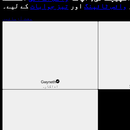
وائس ٹائپنگ
اور
تیز جوابات
کے لیے۔
مفت آزمائیں
Gwyneth
اداکارہ