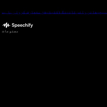
پیچیفائی وائس ٹائپنگ ڈکٹیٹیشن متعارف کروا رہا ہے
وائس ٹائپنگ کے ساتھ 5 گنا تیزی سے لکھیں
مصنوعات
مزید جانیں