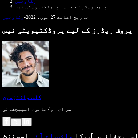
رکاوٹیں
پروف ریڈرز کے لیے پروڈکٹیویٹی ٹپس
تاریخِ اشاعت
27 جون، 2022
•
رکاوٹیں
پروف ریڈرز کے لیے پروڈکٹیویٹی ٹپس
کلف وائتزمین
سی ای او / بانی، اسپیچفائی
سپیچفائی، آپ کا
وائس اے آئی
اسسٹنٹ