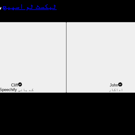
ٹیکسٹ ٹو اسپیچ
،
Cliff
John
اداکار
Speechify کے بانی