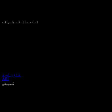
استعمال کے طریقے
ڈاؤن لوڈ
API
کمپنی