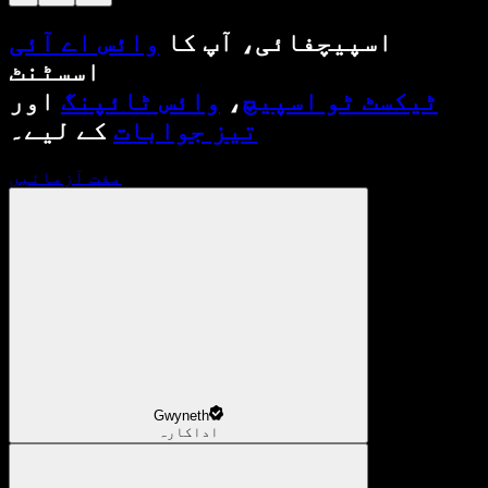
اسپیچفائی، آپ کا
وائس اے آئی
اسسٹنٹ
ٹیکسٹ ٹو اسپیچ
،
وائس ٹائپنگ
اور
تیز جوابات
کے لیے۔
مفت آزمائیں
Gwyneth
اداکارہ