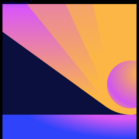
سب دیکھیں