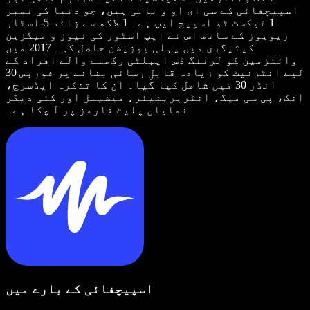
اسپیچفائی کے سی ای او و بانی ہیں، جو دنیا کی نمبر
1 ٹیکسٹ ٹو اسپیچ ایپ ہے۔ 1 لاکھ سے زائد 5-اسٹار
ریویوز کے ساتھ اس نے ایپ اسٹور کی نیوز و میگزین
کیٹیگری میں پہلی پوزیشن حاصل کی۔ 2017 میں
وائتزمین کو لرننگ ڈس ایبلٹی رکھنے والے افراد کے
لیے انٹرنیٹ کو زیادہ قابلِ رسائی بنانے پر فوربس 30
انڈر 30 میں شامل کیا گیا۔ ان کا تذکرہ ایڈسرج،
انک، پی سی میگ، انٹرپرینیئر، میشیبل اور کئی دیگر
نمایاں پلیٹ فارمز پر آ چکا ہے۔
اسپیچفائی کے بارے میں