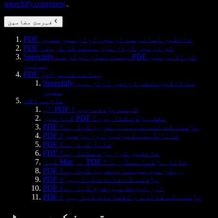
۔
speechify.com/press
فہرستِ مضامین
PDF فائلیں آسانی سے اونچی آواز میں سنیں
PDF کو اونچی آواز میں سننے کا طریقہ
Speechify جیسے آسان ٹولز سے PDF کو آڈیو میں
بدلیں
PDF بنانے کے مراحل
Speechify سے ڈاکیومنٹس اونچی آواز میں
سنیں
عام سوالات
آپ PDF کیسے پڑھتے ہیں؟
کیا میں PDF مفت پڑھ سکتا ہوں؟
PDF پڑھنے کے لئے سب سے بہترین کیا ہے؟
PDF فائل کیسے کھولیں اور پڑھیں؟
PDF فائل کیا ہے؟
PDF فائلیں کون پڑھ سکتا ہے؟
کیا Mac پر PDF فائل پڑھنا ممکن ہے؟
PDF ریڈر میں سب سے بہترین کیا ہے؟
PDF پڑھنے کے فائدے کیا ہیں؟
PDF اور ای-بک میں فرق کیا ہے؟
PDF پڑھنے کے فائدے و نقصانات کیا ہیں؟
تجویز کردہ پوسٹس