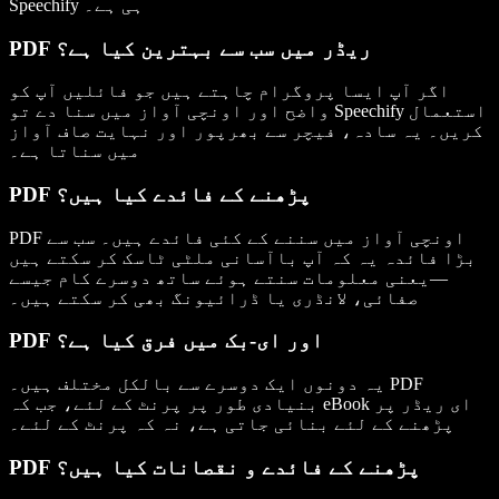
Speechify ہی ہے۔
PDF ریڈر میں سب سے بہترین کیا ہے؟
اگر آپ ایسا پروگرام چاہتے ہیں جو فائلیں آپ کو
واضح اور اونچی آواز میں سنا دے تو Speechify استعمال
کریں۔ یہ سادہ، فیچر سے بھرپور اور نہایت صاف آواز
میں سناتا ہے۔
PDF پڑھنے کے فائدے کیا ہیں؟
PDF اونچی آواز میں سننے کے کئی فائدے ہیں۔ سب سے
بڑا فائدہ یہ کہ آپ باآسانی ملٹی ٹاسک کر سکتے ہیں
—یعنی معلومات سنتے ہوئے ساتھ دوسرے کام جیسے
صفائی، لانڈری یا ڈرائیونگ بھی کر سکتے ہیں۔
PDF اور ای-بک میں فرق کیا ہے؟
یہ دونوں ایک دوسرے سے بالکل مختلف ہیں۔ PDF
بنیادی طور پر پرنٹ کے لئے، جب کہ eBook ای ریڈر پر
پڑھنے کے لئے بنائی جاتی ہے، نہ کہ پرنٹ کے لئے۔
PDF پڑھنے کے فائدے و نقصانات کیا ہیں؟