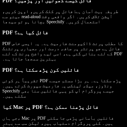
PDF فائل کیسے کھولیں اور پڑھیں؟
طریقہ بہت آسان ہے: فائل پر کلک کریں، اوپن کریں،
مینو سے read-aloud آپشن تلاش کریں۔ اگر واقعی وقت
بچانا ہو تو سیدھا Speechify استعمال کریں۔
PDF فائل کیا ہے؟
PDF کا مطلب پرنٹ ڈاکیومنٹ فارمیٹ ہے۔ یہ ایسی خاص
فائل ہے جو پرنٹر پر صاف، درست اور معیاری پرنٹنگ
کے لئے بنائی گئی ہے، اسی لیے واضح پرنٹ کے لئے PDF
بہترین سمجھا جاتا ہے۔
PDF فائلیں کون پڑھ سکتا ہے؟
تقریباً ہر کوئی PDF پڑھ سکتا ہے۔ ہر بڑا سسٹم جیسے
ونڈوز، میک، لینکس یہ فارمیٹ سپورٹ کرتے ہیں۔
Speechify جیسے پروگرام آپ کو یہی فائلیں سنا بھی
سکتے ہیں۔
کیا Mac پر PDF فائل پڑھنا ممکن ہے؟
جی ہاں، Mac پر PDF فائلیں بآسانی پڑھی جا سکتی
ہیں۔ کئی پروگرام دستیاب ہیں، لیکن سب سے بہتر