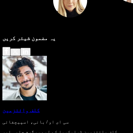
یہ مضمون شیئر کریں
کلف وائتزمین
سی ای او / بانی، اسپیچفائی
کلف وائتزمین ڈسلیکسیا کے لیے سرگرم حامی اور