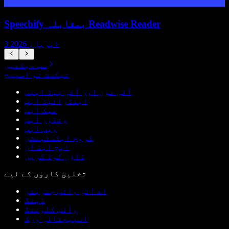
Speechify بمقابلہ Readwise Reader
3 اپریل، 2026
سب دیکھیں
ٹیکسٹ ٹو اسپیچ
آئی فون اور آئی پیڈ ایپس
اینڈرائیڈ ایپ
میک ایپ
ونڈوز ایپ
ویب ایپ
کروم ایکسٹینشن
ایج ایڈ آن
ڈاؤن لوڈ کریں
تخلیق کاروں کے لیے
اے آئی وائس جنریٹر
ڈبنگ
وائس کلوننگ
اسپیچفائی ورک