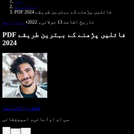
ہوم
ڈویلپرز کے لیے Speechify
پی ڈی ایف
PDF فائلیں پڑھنے کے بہترین طریقے 2024
تاریخِ اشاعت
13 جولائی، 2022
•
پی ڈی ایف
PDF فائلیں پڑھنے کے بہترین طریقے
2024
کلف وائتزمین
سی ای او / بانی، اسپیچفائی