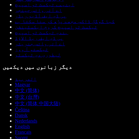
اینیمے ٹیکسٹ ٹو اسپیچ
اے آئی وائس چینجر
پی ڈی ایف آڈیو ریڈر
کیا گوگل ڈاکس مجھے پڑھ کر سنا سکتا ہے
ٹیکسٹ ٹو اسپیچ کروم ایکسٹینشن
ہندی ٹیکسٹ ٹو اسپیچ
پی ڈی ایف ریڈ الاؤڈ
اے آئی وائس جنریٹر
ٹیکستو آ ووز
لیطوری دی ٹیکسٹو
دیگر زبانوں میں دیکھیں
العربية
Magyar
中文 (简体)
中文 (台灣)
中文 (简体 中国大陆)
Čeština
Dansk
Nederlands
English
Français
Suomi