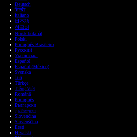
Deutsch
हिन्दी
Italiano
日本語
한국어
Norsk bokmål
Polski
Português Brasileiro
Русский
Українська
Español
Español (México)
Svenska
ไทย
Türkçe
Tiếng Việt
Română
Português
Български
ქართული
Slovenčina
Slovenščina
Eesti
Hrvatski