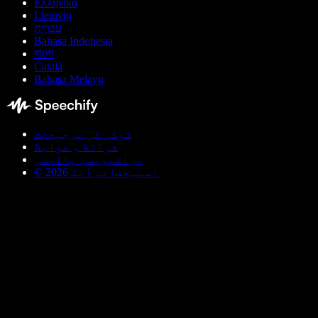
Ελληνικά
Lietuvių
עברית
Bahasa Indonesia
বাংলা
Català
Bahasa Melayu
کوکی کی ترجیحات
شرائط و ضوابط
پرائیویسی پالیسی
© اسپیچفائی انک 2026