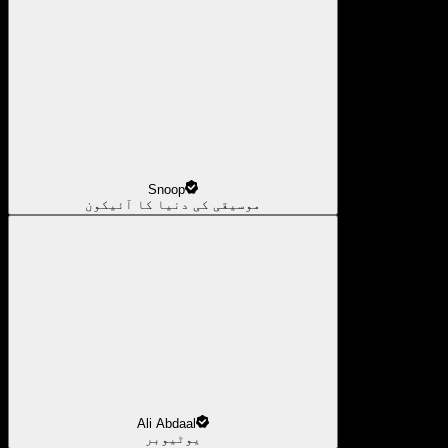
Snoop
موسیقی کی دنیا کا آئیکون
Ali Abdaal
یوٹیوبر