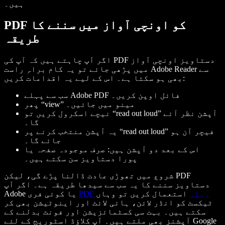
ہیں۔
PDF کو اونچی آواز میں سننے کا
طریقہ
اگر آپ چاہتے ہیں کہ آپ کی PDF دستاویز اونچی آواز
میں پڑھی جائے تو یہ کام براہِ راست Adobe Reader سے
بھی ہو سکتا ہے۔ اس کے لیے یہ اقدامات کریں:
سب سے پہلے Adobe PDF فائل اوپن کریں۔
پھر “view” مینو میں جائیں۔
نیچے اسکرول کریں تو “read out loud” آپشن نظر آئے
گا۔
یہ آپشن منتخب کرنے پر “read out loud” فیچر آن ہو
جائے گا۔
اس کے بعد دو آپشن ہیں: صرف موجودہ صفحہ یا
پورا دستاویز سن سکتے ہیں۔
شروع میں تھوڑی عادت ڈالنا پڑے گی، لیکن PDF
دستاویز سننے کا یہ سب سے سیدھا طریقہ ہے۔ اگر آپ
PDF ریڈر
استعمال کریں تو وہاں
Adobe یا کوئی فری
ٹیکسٹ کو انڈر لائن، ہائی لائٹ اور اینوٹیشن بھی کر
سکتے ہیں۔ بہت سی کسٹمائزیشن اور فونٹ بدلنے کے
آپشنز بھی ملتے ہیں۔ آپ کلاؤڈ اسٹوریج کے لئے Google