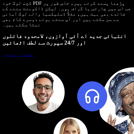
کچھ لوگ خود PDF پڑھنا پسند کرتے ہیں، خاص طور پر
جب اس میں چارٹس یا گراف ہوں۔ لیکن ڈاکومنٹ سننے کے
فائدے بھی بہت ہیں، مثلاً ڈسلیکسیا والے لوگ آسانی
سے سن سکتے ہیں اور آپ سنتے ہوئے دوسرے کام بھی
نمٹا سکتے ہیں۔
انتہائی جدید اے آئی آوازوں، لامحدود فائلوں
اور 24/7 سپورٹ سے لطف اٹھائیں
مفت آزمائیں