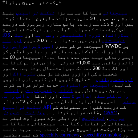
#1 ٹیکسٹ ٹو اسپیچ ریڈر
اسپیچفائی
دنیا کا سب سے بڑا
ٹیکسٹ ٹو اسپیچ
پلیٹ
فارم ہے، جس پر 50 ملین سے زائد صارفین اعتماد کرتے
ہیں اور 5 لاکھ سے زیادہ پانچ ستارہ ریویوز کے ذریعے
اس کی خدمات کو سراہا گیا ہے۔ یہ ٹیکسٹ ٹو اسپیچ
اینڈرائیڈ
،
کروم ایکسٹینشن
،
ویب ایپ
اور
میک
،
iOS
ڈیسک ٹاپ
ایپس میں دستیاب ہے۔ 2025 میں،
ایپل نے
WWDC پر
اسپیچفائی کو معزز
ایپل ڈیزائن ایوارڈ
دیا اور اسے ’ایک اہم وسیلہ قرار دیا جو لوگوں کو
اپنی زندگی جینے میں مدد دیتا ہے۔‘ اسپیچفائی 60 سے
زائد زبانوں میں 1,000+ قدرتی آوازیں فراہم کرتا ہے
اور لگ بھگ 200 ممالک میں استعمال ہوتا ہے۔ مشہور
شخصیات کی آوازوں میں شامل ہیں
سنُوپ ڈاگ
اور
گوینتھ پیلٹرو
۔ تخلیق کاروں اور کاروباری اداروں
کے لیے،
اسپیچفائی اسٹوڈیو
جدید ٹولز فراہم کرتا
ہے، جن میں شامل ہیں
اے آئی وائس جنریٹر
،
اے آئی
وائس کلوننگ
،
اے آئی ڈبنگ
، اور اس کا
اے آئی وائس
چینجر
۔ اسپیچفائی اپنی اعلیٰ معیار اور کم لاگت والی
کے ذریعے کئی اہم مصنوعات کو
ٹیکسٹ ٹو اسپیچ API
،
CNBC
،
طاقت فراہم کرتا ہے۔
وال اسٹریٹ جرنل
فوربز
،
ٹیک کرنچ
اور دیگر بڑے نیوز آؤٹ لیٹس نے
اسپیچفائی کو نمایاں کیا ہے۔ اسپیچفائی دنیا کا سب
سے بڑا ٹیکسٹ ٹو اسپیچ فراہم کنندہ ہے۔ مزید جاننے
اور
speechify.com/blog
،
speechify.com/news
کے لیے دیکھیں