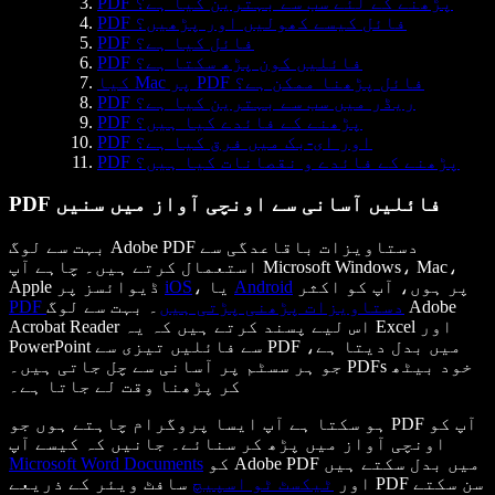
PDF پڑھنے کے لئے سب سے بہترین کیا ہے؟
PDF فائل کیسے کھولیں اور پڑھیں؟
PDF فائل کیا ہے؟
PDF فائلیں کون پڑھ سکتا ہے؟
کیا Mac پر PDF فائل پڑھنا ممکن ہے؟
PDF ریڈر میں سب سے بہترین کیا ہے؟
PDF پڑھنے کے فائدے کیا ہیں؟
PDF اور ای-بک میں فرق کیا ہے؟
PDF پڑھنے کے فائدے و نقصانات کیا ہیں؟
PDF فائلیں آسانی سے اونچی آواز میں سنیں
بہت سے لوگ Adobe PDF دستاویزات باقاعدگی سے
استعمال کرتے ہیں۔ چاہے آپ Microsoft Windows، Mac،
پر ہوں، آپ کو اکثر
Android
، یا
iOS
Apple ڈیوائسز پر
PDF دستاویزات پڑھنی پڑتی ہیں
۔ بہت سے لوگ Adobe
Acrobat Reader اس لیے پسند کرتے ہیں کہ یہ Excel اور
PowerPoint سے فائلیں تیزی سے PDF میں بدل دیتا ہے،
جو ہر سسٹم پر آسانی سے چل جاتی ہیں۔ PDFs خود بیٹھ
کر پڑھنا وقت لے جاتا ہے۔
ہو سکتا ہے آپ ایسا پروگرام چاہتے ہوں جو PDF آپ کو
اونچی آواز میں پڑھ کر سنائے۔ جانیں کہ کیسے آپ
کو Adobe PDF میں بدل سکتے ہیں
Microsoft Word Documents
اور
ٹیکسٹ ٹو اسپیچ
سافٹ ویئر کے ذریعے PDF سن سکتے