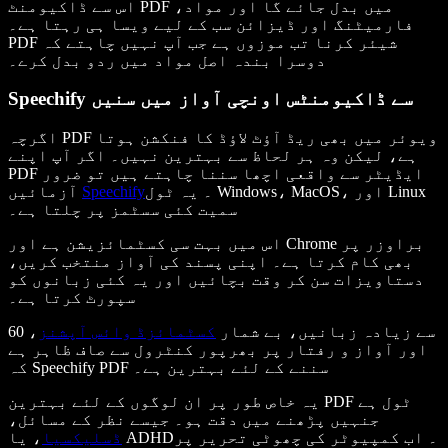
اس سے ڈاکیومنٹ PDF میں بدل جائے گا اور مواد،
فارمیٹنگ اور ڈیزائن سب کے لیے ویسا ہی رہتا ہے۔
PDF شیئر کرنا تب موزوں ہے جب آپ نہیں چاہتے کہ
دوسرا بندہ اصل مواد میں ردو بدل کرے۔
Speechify سے ڈاکیومنٹس اونچی آواز میں سنیں
اگرچہ PDF ویوئر میں بھی ریڈ آؤٹ لاؤڈ کا فنکشن ہوتا
ہے، لیکن وہ ہر لحاظ سے بہترین نہیں۔ اگر آپ اپنے
PDF ایڈیٹر سے واقعی اچھا سننا چاہتے ہیں تو ضرور
۔ یہ ٹول Windows، MacOS، اور Linux
Speechify
آزمائیں
سمیت کئی سسٹمز پر چلتا ہے۔
اس میں بہت سی کسٹمائزیشن ہے اور Chrome براوزر پر
بھی کام کرتا ہے۔ اپنی پسند کی آواز منتخب کریں،
دستاویزات سن کر وقت بچائیں اور یہ کئی زبانوں کو
سپورٹ کرتا ہے۔
60 سے زیادہ زبانیں، بے شمار
کسٹمائزڈ وائس آپشنز
،
اور آواز و رفتار پر بھرپور کنٹرول سے صاف ظاہر ہے
کہ Speechify PDF سننے کے لئے بہترین ہے۔
یہ خاص طور پر ان لوگوں کے لئے بہترین PDF ٹول ہے
جنہیں پڑھنے میں دقت ہو۔ جیسے نظر کے مسائل،
ڈسلیکسیا
، یا ADHD۔ اب کمپیوٹر کی چھوٹی تحریر پر