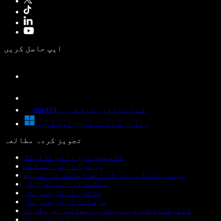
ایپ حاصل کریں
macOS کے لیے ڈاؤن لوڈ کریں
ونڈوز کے لیے ڈاؤن لوڈ کریں
تجویز کردہ مطالعہ
ڈکٹیشن اور وائس ٹائپنگ
وائس اے آئی اسسٹنٹ
اینڈرائیڈ پر پی ڈی ایف ٹیکسٹ ٹو اسپیچ
ٹیکسٹ ٹو اسپیچ ریڈر
خاتون آواز جنریٹر
مردانہ آواز جنریٹر
ڈسلیکسیا کے لیے بہترین مطالعہ پروگرام
روبوٹ وائس جنریٹر