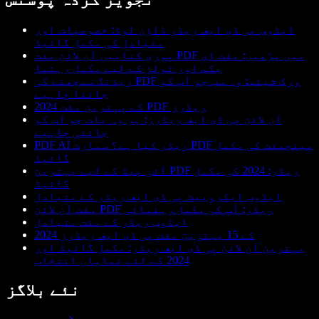
ایڈوب پی ڈی ایف ریڈر ڈاؤن لوڈ: خصوصیات اور
متبادل کی مکمل گائیڈ
پوری کتابیں آن لائن مفت PDF میں پڑھیں: مفت ای
بکس اور ٹولز کے لیے مکمل رہنما
ریڈنگ سمجھنے کی PDF ورک شیٹس: وہ سب جو آپ کو
جاننا چاہیے
2024 کے بہترین مفت PDF ریڈرز
آن لائن پی ڈی ایف ریڈرز: ہر وہ بات جو آپ کو
جاننی چاہیے
PDF AI ریڈر کیا ہے؟ سمارٹ PDF مینجمنٹ کی مکمل
گائیڈ
آئی پیڈ کے لیے بہترین PDF ریڈر: 2024 کی مکمل
گائیڈ
ایڈوب ایکروبیٹ پی ڈی ایف ریڈر کے متبادل
مفت آن لائن PDF ریڈر: آپ کی مکمل رہنمائی
ایڈوب ریڈر کے مفت متبادل
2024 کے 15 بہترین مفت پی ڈی ایف ریڈرز
بہترین آن لائن پی ڈی ایف ریڈر: مکمل گائیڈ اور
2024 کے لئے نمایاں انتخاب
نئے بلاگز