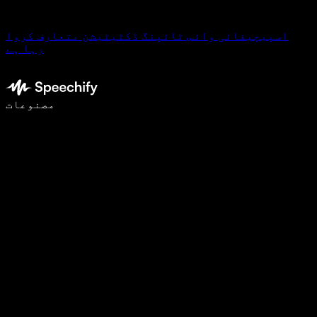
اسپیچیفائی وائس ٹائپنگ ڈکٹیٹیشن متعارف کروا
رہا ہے
وائس ٹائپنگ کے ساتھ 5 گنا تیزی سے لکھیں
مصنوعات
مزید جانیں