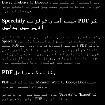
Drive، OneDrive یا Dropbox بھی استعمال کر سکتے ہیں۔
ٹول بار سے مزید فیچر جیسے پیج نمبر یا اسٹکی نوٹس
بھی دستیاب ہیں۔
Speechify جیسے آسان ٹولز سے PDF کو
آڈیو میں بدلیں
اگر آپ PDF پڑھنے کے بجائے سننا پسند کرتے ہیں، تو
Speechify جیسی ٹیکسٹ ٹو اسپیچ ایپ استعمال کریں۔
پہلے PDF ایپ میں امپورٹ کریں، پھر ایپ PDF پڑھ کر
الفاظ کو آڈیو میں بدل دیتی ہے، بالکل آڈیو بک کی
طرح۔ یہ ان لوگوں کے لئے بہترین ہے جو سن کر زیادہ
اچھا سیکھتے ہیں یا جنہیں پڑھنے میں مشکل پیش آتی
ہے، جیسے نظر کی کمزوری یا ڈسلیکسیا ہو۔
PDF بنانے کے مراحل
PDF بنانے کے لیے Microsoft Word یا Google Docs جیسے
پروگرام استعمال کریں۔
جب ڈاکیومنٹ تیار ہو جائے تو 'Save As' یا 'Export' کا
آپشن دیکھیں اور PDF منتخب کریں۔