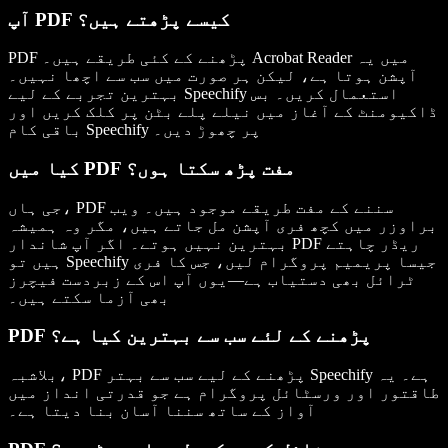
آپ PDF کیسے پڑھتے ہیں؟
PDF پڑھنے کے کئی طریقے ہیں۔ Acrobat Reader میں یہ
آپشن ہوتا ہے، لیکن ہر صورت میں سب سے اچھا نہیں۔
بہترین تجربے کے لیے Speechify استعمال کریں۔ بس
ڈاکیومنٹ کے آغاز میں نیلے پلے بٹن پر کلک کریں اور
باقی کام Speechify پر چھوڑ دیں۔
کیا میں PDF مفت پڑھ سکتا ہوں؟
جی ہاں، PDF سننے کے مفت طریقے موجود ہیں۔ ویب
براوزر میں کچھ فری آپشن مل جاتے ہیں، مگر وہ ہمیشہ
بہترین نہیں ہوتے۔ اگر آپ شاندار PDF ریڈر چاہتے
ہیں تو Speechify جیسا پریمیم پروگرام لیں، جس کا فری
ٹرائل بھی دستیاب ہے—یوں آپ اس کے زبردست فیچرز
بھی آزما سکتے ہیں۔
PDF پڑھنے کے لئے سب سے بہترین کیا ہے؟
بلاشبہ، PDF پڑھنے کے لیے سب سے بہتر Speechify ہے۔ یہ
طاقتور اور ورسٹائل پروگرام ہے جو قدرتی انداز میں
آواز کے ساتھ سننا آسان بنا دیتا ہے۔