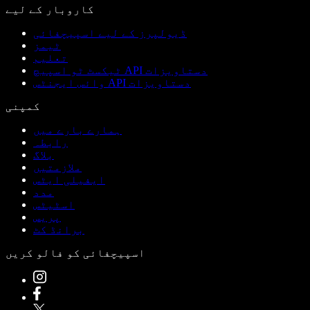
کاروبار کے لیے
ڈیولپرز کے لیے اسپیچفائی
ٹیمز
تعلیم
ٹیکسٹ ٹو اسپیچ API دستاویزات
وائس ایجنٹس API دستاویزات
کمپنی
ہمارے بارے میں
رابطہ
بلاگ
ملازمتیں
ایفیلی ایٹس
مدد
اسٹیٹس
پریس
برانڈ کٹ
اسپیچفائی کو فالو کریں