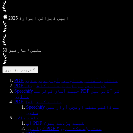
2025 ایپل ڈیزائن ایوارڈ
50 ملین+ صارفین
فہرستِ مضامین
PDF فائلیں آسانی سے اونچی آواز میں سنیں
PDF کو اونچی آواز میں سننے کا طریقہ
Speechify جیسے آسان ٹولز سے PDF کو آڈیو میں
بدلیں
PDF بنانے کے مراحل
Speechify سے ڈاکیومنٹس اونچی آواز میں
سنیں
عام سوالات
آپ PDF کیسے پڑھتے ہیں؟
کیا میں PDF مفت پڑھ سکتا ہوں؟