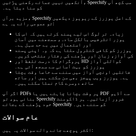
آنکھیں نہیں جمائے رکھنی پڑتیں، Speechify سب کچھ آپ
کو سنا دیتا ہے۔
مزید برآں، Speechify کے اصل یوزرز کے ریویوز دیکھیں
تو عمومی رائے یہ ہے:
زیادہ تر لوگ اس لیے پسند کرتے ہیں کہ اس کا
یوزر انٹرفیس بالکل سادہ، سمجھنے میں آسان
اور استعمال میں بے حد سہل ہے۔
یوزرز کو کافی کنٹرول ملتا ہے کہ وہ اپنی پسند
کی آواز، زبان اور پڑھنے کی رفتار منتخب کریں۔
پروگرام کا درست تلفظ اور HD کوالٹی آواز
یوزرز کو بہت آسانی سے سمجھ آتی ہے۔
فائلیں اونچی آواز میں سننے سے خاصا وقت بچتا
ہے۔ یوزرز ویب پیجز بھی سن سکتے ہیں اور ساتھ
ساتھ دوسرے کام نمٹا سکتے ہیں۔
اگر آپ PDFs پر وقت بچانا چاہتے ہیں یا PDF سے آڈیو
بنانی ہو، تو Speechify ضرور آزمائیں۔ ہر ڈاکومنٹ
خود پڑھنے کے بجائے Speechify کو سننے دیں۔
عام سوالات
اکثر پوچھے جانے والے سوالات یہ ہیں: