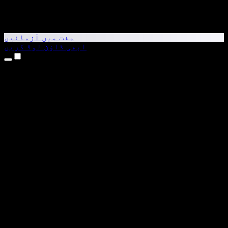
مفت میں آزمائیں
ابھی ڈاؤن لوڈ کریں
مصنوعات
متن کو آواز میں بدلیں
iPhone اور iPad ایپس
Android ایپ
Chrome ایکسٹینشن
Edge ایکسٹینشن
ویب ایپ
Mac ایپ