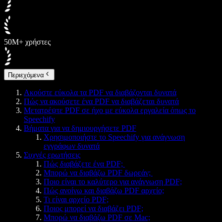
50M+ χρήστες
Περιεχόμενα
Ακούστε εύκολα τα PDF να διαβάζονται δυνατά
Πώς να ακούσετε ένα PDF να διαβάζεται δυνατά
Μετατρέψτε PDF σε ήχο με εύκολα εργαλεία όπως το
Speechify
Βήματα για να δημιουργήσετε PDF
Χρησιμοποιήστε το Speechify για ανάγνωση
εγγράφων δυνατά
Συχνές ερωτήσεις
Πώς διαβάζετε ένα PDF;
Μπορώ να διαβάζω PDF δωρεάν;
Ποιο είναι το καλύτερο για ανάγνωση PDF;
Πώς ανοίγω και διαβάζω PDF αρχείο;
Τι είναι αρχείο PDF;
Ποιος μπορεί να διαβάζει PDF;
Μπορώ να διαβάζω PDF σε Mac;