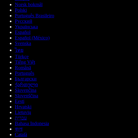
Norsk bokmål
Polski
Português Brasileiro
Русский
Українська
Español
Español (México)
Svenska
ไทย
Türkçe
Tiếng Việt
Română
Português
Български
ქართული
Slovenčina
Slovenščina
Eesti
Hrvatski
Lietuvių
עברית
Bahasa Indonesia
বাংলা
Català