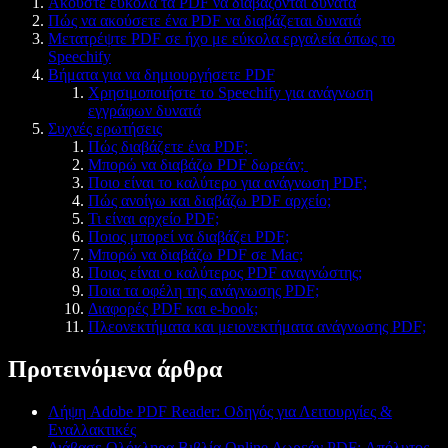
Ακούστε εύκολα τα PDF να διαβάζονται δυνατά
Πώς να ακούσετε ένα PDF να διαβάζεται δυνατά
Μετατρέψτε PDF σε ήχο με εύκολα εργαλεία όπως το
Speechify
Βήματα για να δημιουργήσετε PDF
Χρησιμοποιήστε το Speechify για ανάγνωση
εγγράφων δυνατά
Συχνές ερωτήσεις
Πώς διαβάζετε ένα PDF;
Μπορώ να διαβάζω PDF δωρεάν;
Ποιο είναι το καλύτερο για ανάγνωση PDF;
Πώς ανοίγω και διαβάζω PDF αρχείο;
Τι είναι αρχείο PDF;
Ποιος μπορεί να διαβάζει PDF;
Μπορώ να διαβάζω PDF σε Mac;
Ποιος είναι ο καλύτερος PDF αναγνώστης;
Ποια τα οφέλη της ανάγνωσης PDF;
Διαφορές PDF και e-book;
Πλεονεκτήματα και μειονεκτήματα ανάγνωσης PDF;
Προτεινόμενα άρθρα
Λήψη Adobe PDF Reader: Οδηγός για Λειτουργίες &
Εναλλακτικές
Διάβασε Ολόκληρα Βιβλία Online Δωρεάν PDF: Απόλυτος