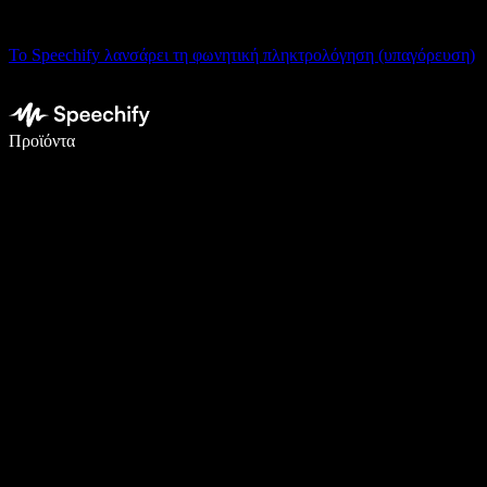
Το Speechify λανσάρει τη φωνητική πληκτρολόγηση (υπαγόρευση)
Γράψτε 5× πιο γρήγορα με φωνητική πληκτρολόγηση
Προϊόντα
Μάθετε περισσότερα