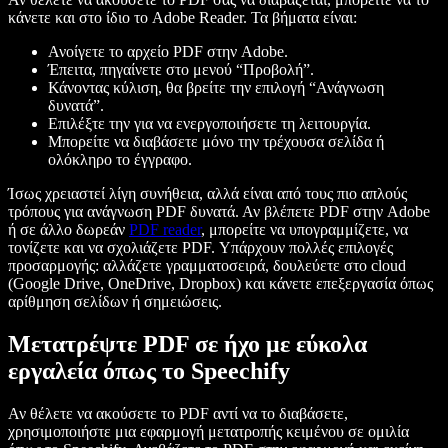
κάνετε και στο ίδιο το Adobe Reader. Τα βήματα είναι:
Ανοίγετε το αρχείο PDF στην Adobe.
Έπειτα, πηγαίνετε στο μενού “Προβολή”.
Κάνοντας κύλιση, θα βρείτε την επιλογή “Ανάγνωση
δυνατά”.
Επιλέξτε την για να ενεργοποιήσετε τη λειτουργία.
Μπορείτε να διαβάσετε μόνο την τρέχουσα σελίδα ή
ολόκληρο το έγγραφο.
Ίσως χρειαστεί λίγη συνήθεια, αλλά είναι από τους πιο απλούς
τρόπους για ανάγνωση PDF δυνατά. Αν βλέπετε PDF στην Adobe
ή σε άλλο δωρεάν
PDF reader
, μπορείτε να υπογραμμίζετε, να
τονίζετε και να σχολιάζετε PDF. Υπάρχουν πολλές επιλογές
προσαρμογής: αλλάζετε γραμματοσειρά, δουλεύετε στο cloud
(Google Drive, OneDrive, Dropbox) και κάνετε επεξεργασία όπως
αρίθμηση σελίδων ή σημειώσεις.
Μετατρέψτε PDF σε ήχο με εύκολα
εργαλεία όπως το Speechify
Αν θέλετε να ακούσετε το PDF αντί να το διαβάσετε,
χρησιμοποιήστε μια εφαρμογή μετατροπής κειμένου σε ομιλία