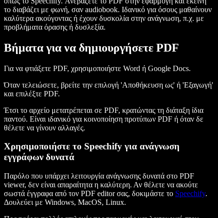
όπως το Speechify. Ανεβάζετε το PDF στην εφαρμογή και εκείνη
το διαβάζει με φωνή, σαν audiobook. Ιδανικό για όσους μαθαίνουν
καλύτερα ακούγοντας ή έχουν δυσκολία στην ανάγνωση, π.χ. με
προβλήματα όρασης ή δυσλεξία.
Βήματα για να δημιουργήσετε PDF
Για να φτιάξετε PDF, χρησιμοποιήστε Word ή Google Docs.
Όταν τελειώσετε, βρείτε την επιλογή 'Αποθήκευση ως' ή 'Εξαγωγή'
και επιλέξτε PDF.
Έτσι το αρχείο μετατρέπεται σε PDF, κρατώντας τη διάταξη ίδια
παντού. Είναι ιδανικό για κοινοποίηση προτύπων PDF ή όταν δε
θέλετε να γίνουν αλλαγές.
Χρησιμοποιήστε το Speechify για ανάγνωση
εγγράφων δυνατά
Παρόλο που υπάρχει λειτουργία ανάγνωσης δυνατά στο PDF
viewer, δεν είναι απαραίτητα η καλύτερη. Αν θέλετε να ακούτε
σωστά έγγραφα από τον PDF editor σας, δοκιμάστε το
Speechify
.
Δουλεύει με Windows, MacOS, Linux.