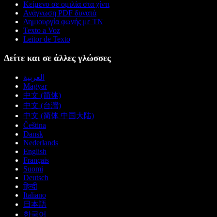
Κείμενο σε ομιλία στα χίντι
Ανάγνωση PDF δυνατά
Δημιουργία φωνής με ΤΝ
Texto a Voz
Leitor de Texto
Δείτε και σε άλλες γλώσσες
العربية
Magyar
中文 (简体)
中文 (台灣)
中文 (简体 中国大陆)
Čeština
Dansk
Nederlands
English
Français
Suomi
Deutsch
हिन्दी
Italiano
日本語
한국어