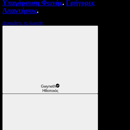
Υπαγόρευση Φωνής
.
Γρήγορες
Απαντήσεις
.
Δοκιμάστε το δωρεάν
Gwyneth
Ηθοποιός