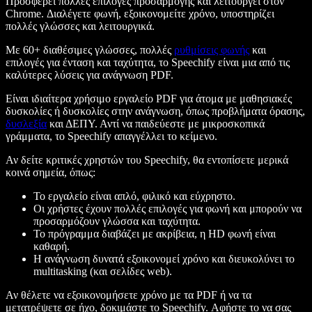
Προσφέρει πολλές επιλογές προσαρμογής και λειτουργεί στον
Chrome. Διαλέγετε φωνή, εξοικονομείτε χρόνο, υποστηρίζει
πολλές γλώσσες και λειτουργικά.
Με 60+ διαθέσιμες γλώσσες, πολλές
ρυθμίσεις φωνής
και
επιλογές για ένταση και ταχύτητα, το Speechify είναι μια από τις
καλύτερες λύσεις για ανάγνωση PDF.
Είναι ιδιαίτερα χρήσιμο εργαλείο PDF για άτομα με μαθησιακές
δυσκολίες ή δυσκολίες στην ανάγνωση, όπως προβλήματα όρασης,
δυσλεξία
και ΔΕΠΥ. Αντί να παιδεύεστε με μικροσκοπικά
γράμματα, το Speechify απαγγέλλει το κείμενο.
Αν δείτε κριτικές χρηστών του Speechify, θα εντοπίσετε μερικά
κοινά σημεία, όπως:
Το εργαλείο είναι απλό, φιλικό και εύχρηστο.
Οι χρήστες έχουν πολλές επιλογές για φωνή και μπορούν να
προσαρμόζουν γλώσσα και ταχύτητα.
Το πρόγραμμα διαβάζει με ακρίβεια, η HD φωνή είναι
καθαρή.
Η ανάγνωση δυνατά εξοικονομεί χρόνο και διευκολύνει το
multitasking (και σελίδες web).
Αν θέλετε να εξοικονομήσετε χρόνο με τα PDF ή να τα
μετατρέψετε σε ήχο, δοκιμάστε το Speechify. Αφήστε το να σας