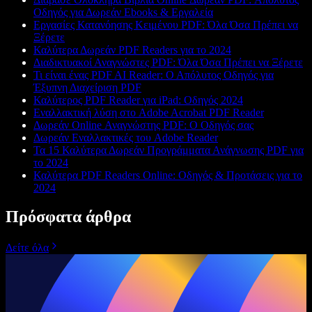
Οδηγός για Δωρεάν Ebooks & Εργαλεία
Εργασίες Κατανόησης Κειμένου PDF: Όλα Όσα Πρέπει να
Ξέρετε
Καλύτερα Δωρεάν PDF Readers για το 2024
Διαδικτυακοί Αναγνώστες PDF: Όλα Όσα Πρέπει να Ξέρετε
Τι είναι ένας PDF AI Reader: Ο Απόλυτος Οδηγός για
Έξυπνη Διαχείριση PDF
Καλύτερος PDF Reader για iPad: Οδηγός 2024
Εναλλακτική λύση στο Adobe Acrobat PDF Reader
Δωρεάν Online Αναγνώστης PDF: Ο Οδηγός σας
Δωρεάν Εναλλακτικές του Adobe Reader
Τα 15 Καλύτερα Δωρεάν Προγράμματα Ανάγνωσης PDF για
το 2024
Καλύτερα PDF Readers Online: Οδηγός & Προτάσεις για το
2024
Πρόσφατα άρθρα
Δείτε όλα