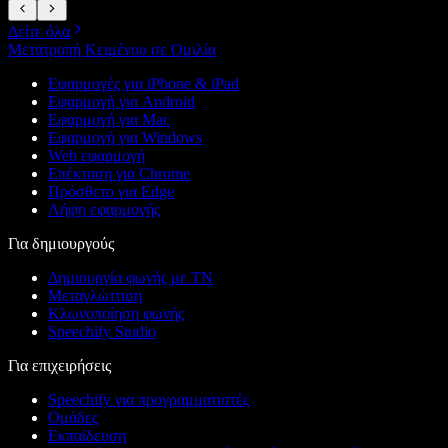
Δείτε όλα
Μετατροπή Κειμένου σε Ομιλία
Εφαρμογές για iPhone & iPad
Εφαρμογή για Android
Εφαρμογή για Mac
Εφαρμογή για Windows
Web εφαρμογή
Επέκταση για Chrome
Πρόσθετο για Edge
Λήψη εφαρμογής
Για δημιουργούς
Δημιουργία φωνής με ΤΝ
Μεταγλώττιση
Κλωνοποίηση φωνής
Speechify Studio
Για επιχειρήσεις
Speechify για προγραμματιστές
Ομάδες
Εκπαίδευση