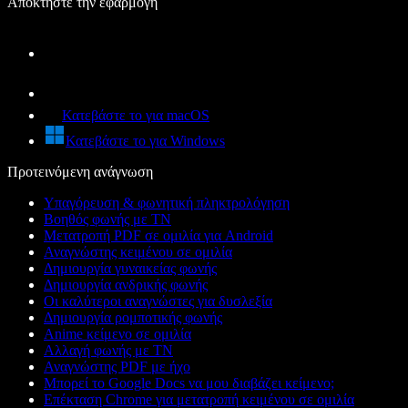
Αποκτήστε την εφαρμογή
Κατεβάστε το για macOS
Κατεβάστε το για Windows
Προτεινόμενη ανάγνωση
Υπαγόρευση & φωνητική πληκτρολόγηση
Βοηθός φωνής με ΤΝ
Μετατροπή PDF σε ομιλία για Android
Αναγνώστης κειμένου σε ομιλία
Δημιουργία γυναικείας φωνής
Δημιουργία ανδρικής φωνής
Οι καλύτεροι αναγνώστες για δυσλεξία
Δημιουργία ρομποτικής φωνής
Anime κείμενο σε ομιλία
Αλλαγή φωνής με ΤΝ
Αναγνώστης PDF με ήχο
Μπορεί το Google Docs να μου διαβάζει κείμενο;
Επέκταση Chrome για μετατροπή κειμένου σε ομιλία