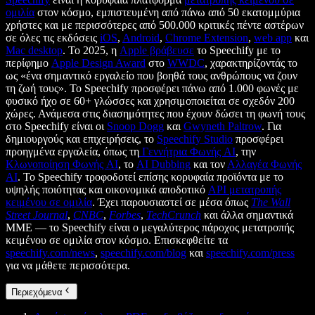
ομιλία
στον κόσμο, εμπιστευμένη από πάνω από 50 εκατομμύρια
χρήστες και με περισσότερες από 500.000 κριτικές πέντε αστέρων
σε όλες τις εκδόσεις
iOS
,
Android
,
Chrome Extension
,
web app
και
Mac desktop
. Το 2025, η
Apple βράβευσε
το Speechify με το
περίφημο
Apple Design Award
στο
WWDC
, χαρακτηρίζοντάς το
ως «ένα σημαντικό εργαλείο που βοηθά τους ανθρώπους να ζουν
τη ζωή τους». Το Speechify προσφέρει πάνω από 1.000 φωνές με
φυσικό ήχο σε 60+ γλώσσες και χρησιμοποιείται σε σχεδόν 200
χώρες. Ανάμεσα στις διασημότητες που έχουν δώσει τη φωνή τους
στο Speechify είναι οι
Snoop Dogg
και
Gwyneth Paltrow
. Για
δημιουργούς και επιχειρήσεις, το
Speechify Studio
προσφέρει
προηγμένα εργαλεία, όπως τη
Γεννήτρια Φωνής AI
, την
Κλωνοποίηση Φωνής AI
, το
AI Dubbing
και τον
Αλλαγέα Φωνής
AI
. Το Speechify τροφοδοτεί επίσης κορυφαία προϊόντα με το
υψηλής ποιότητας και οικονομικά αποδοτικό
API μετατροπής
κειμένου σε ομιλία
. Έχει παρουσιαστεί σε μέσα όπως
The Wall
Street Journal
,
CNBC
,
Forbes
,
TechCrunch
και άλλα σημαντικά
ΜΜΕ — το Speechify είναι ο μεγαλύτερος πάροχος μετατροπής
κειμένου σε ομιλία στον κόσμο. Επισκεφθείτε τα
speechify.com/news
,
speechify.com/blog
και
speechify.com/press
για να μάθετε περισσότερα.
Περιεχόμενα