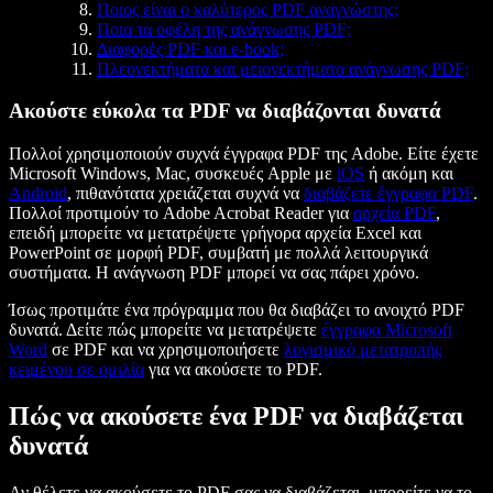
Ποιος είναι ο καλύτερος PDF αναγνώστης;
Ποια τα οφέλη της ανάγνωσης PDF;
Διαφορές PDF και e-book;
Πλεονεκτήματα και μειονεκτήματα ανάγνωσης PDF;
Ακούστε εύκολα τα PDF να διαβάζονται δυνατά
Πολλοί χρησιμοποιούν συχνά έγγραφα PDF της Adobe. Είτε έχετε
Microsoft Windows, Mac, συσκευές Apple με
iOS
ή ακόμη και
Android
, πιθανότατα χρειάζεται συχνά να
διαβάζετε έγγραφα PDF
.
Πολλοί προτιμούν το Adobe Acrobat Reader για
αρχεία PDF
,
επειδή μπορείτε να μετατρέψετε γρήγορα αρχεία Excel και
PowerPoint σε μορφή PDF, συμβατή με πολλά λειτουργικά
συστήματα. Η ανάγνωση PDF μπορεί να σας πάρει χρόνο.
Ίσως προτιμάτε ένα πρόγραμμα που θα διαβάζει το ανοιχτό PDF
δυνατά. Δείτε πώς μπορείτε να μετατρέψετε
έγγραφα Microsoft
Word
σε PDF και να χρησιμοποιήσετε
λογισμικό μετατροπής
κειμένου σε ομιλία
για να ακούσετε το PDF.
Πώς να ακούσετε ένα PDF να διαβάζεται
δυνατά
Αν θέλετε να ακούσετε το PDF σας να διαβάζεται, μπορείτε να το