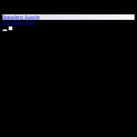
Δοκιμάστε δωρεάν
Κατεβάστε τώρα
Προϊόντα
Κείμενο σε Ομιλία
Εφαρμογές για iPhone & iPad
Εφαρμογή για Android
Επέκταση για Chrome
Επέκταση για Edge
Web εφαρμογή
Εφαρμογή για Mac
Εφαρμογή για Windows