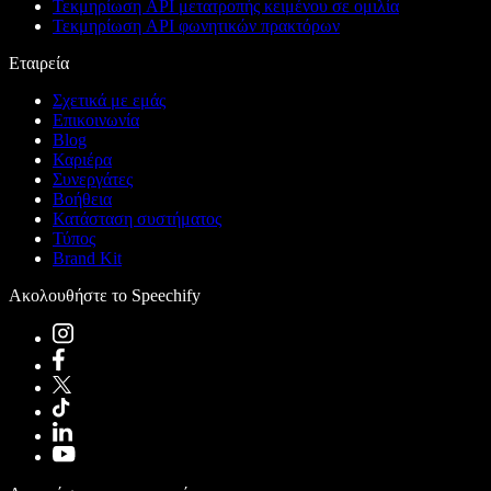
Τεκμηρίωση API μετατροπής κειμένου σε ομιλία
Τεκμηρίωση API φωνητικών πρακτόρων
Εταιρεία
Σχετικά με εμάς
Επικοινωνία
Blog
Καριέρα
Συνεργάτες
Βοήθεια
Κατάσταση συστήματος
Τύπος
Brand Kit
Ακολουθήστε το Speechify