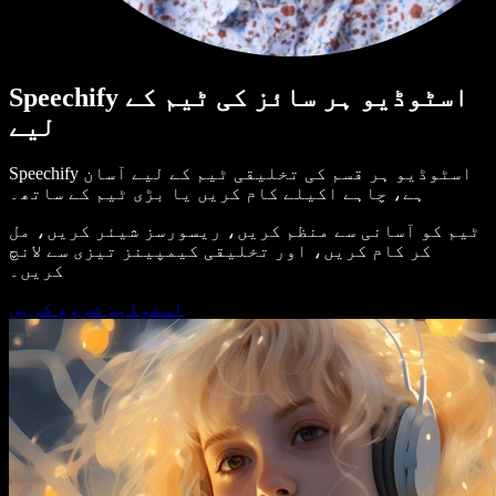
Speechify اسٹوڈیو ہر سائز کی ٹیم کے
لیے
Speechify اسٹوڈیو ہر قسم کی تخلیقی ٹیم کے لیے آسان
ہے، چاہے اکیلے کام کریں یا بڑی ٹیم کے ساتھ۔
ٹیم کو آسانی سے منظم کریں، ریسورسز شیئر کریں، مل
کر کام کریں، اور تخلیقی کیمپینز تیزی سے لانچ
کریں۔
اسٹوڈیو شروع کریں