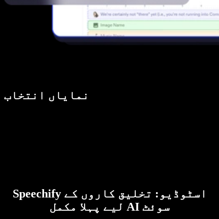
نمایاں انتخاب
Speechify اسٹوڈیو: تخلیق کاروں کے
لیے پہلا مکمل AI سوئٹ