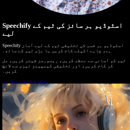
Speechify اسٹوڈیو ہر سائز کی ٹیم کے
لیے
Speechify اسٹوڈیو ہر قسم کی تخلیقی ٹیم کے لیے آسان
ہے، چاہے اکیلے کام کریں یا بڑی ٹیم کے ساتھ۔
ٹیم کو آسانی سے منظم کریں، ریسورسز شیئر کریں، مل
کر کام کریں، اور تخلیقی کیمپینز تیزی سے لانچ
کریں۔
اسٹوڈیو شروع کریں