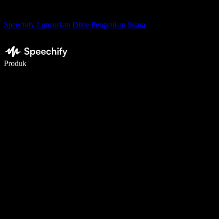
Speechify Luncurkan Dikte Pengetikan Suara
Menulis 5× lebih cepat dengan dikte suara
Produk
Pelajari lebih lanjut