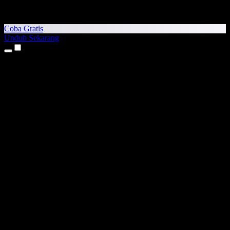
Coba Gratis
Unduh Sekarang
Produk
Teks ke Suara
Aplikasi iPhone & iPad
Aplikasi Android
Ekstensi Chrome
Ekstensi Edge
Aplikasi Web
Aplikasi Mac
Aplikasi Windows