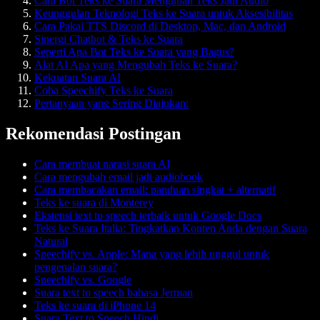
Cara Bot Teks ke Suara Mengubah Teks Jadi Audio
Keunggulan Teknologi Teks ke Suara untuk Aksesibilitas
Cara Pakai TTS Discord di Desktop, Mac, dan Android
Sinergi Chatbot & Teks ke Suara
Seperti Apa Bot Teks ke Suara yang Bagus?
Alat AI Apa yang Mengubah Teks ke Suara?
Kekuatan Suara AI
Coba Speechify Teks ke Suara
Pertanyaan yang Sering Diajukan:
Rekomendasi Postingan
Cara membuat narasi suara AI
Cara mengubah email jadi audiobook
Cara membacakan email: panduan singkat + alternatif
Teks ke suara di Monterey
Ekstensi text to speech terbaik untuk Google Docs
Teks ke Suara Italia: Tingkatkan Konten Anda dengan Suara
Natural
Speechify vs. Apple: Mana yang lebih unggul untuk
pengenalan suara?
Speechify vs. Google
Suara text to speech bahasa Jerman
Teks ke suara di iPhone 14
Suara Text to Speech Hindi