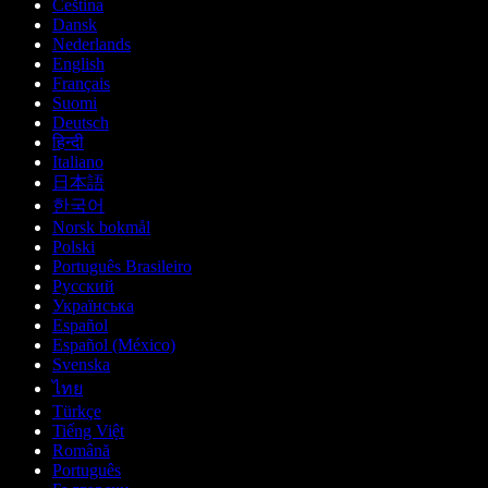
Čeština
Dansk
Nederlands
English
Français
Suomi
Deutsch
हिन्दी
Italiano
日本語
한국어
Norsk bokmål
Polski
Português Brasileiro
Русский
Українська
Español
Español (México)
Svenska
ไทย
Türkçe
Tiếng Việt
Română
Português