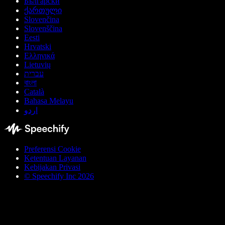
Български
ქართული
Slovenčina
Slovenščina
Eesti
Hrvatski
Ελληνικά
Lietuvių
עברית
বাংলা
Català
Bahasa Melayu
اردو
Preferensi Cookie
Ketentuan Layanan
Kebijakan Privasi
© Speechify Inc 2026