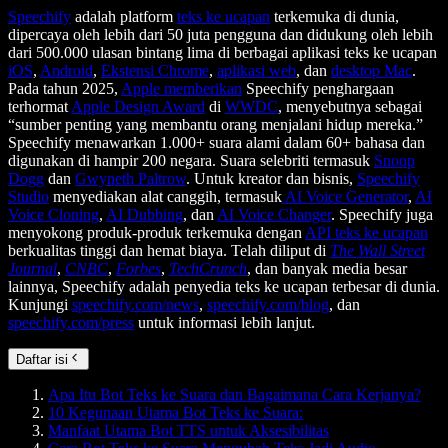
Speechify
adalah platform
teks ke ucapan
terkemuka di dunia,
dipercaya oleh lebih dari 50 juta pengguna dan didukung oleh lebih
dari 500.000 ulasan bintang lima di berbagai aplikasi teks ke ucapan
iOS
,
Android
,
Ekstensi Chrome
,
aplikasi web
, dan
desktop Mac
.
Pada tahun 2025,
Apple memberikan
Speechify penghargaan
terhormat
Apple Design Award
di
WWDC
, menyebutnya sebagai
“sumber penting yang membantu orang menjalani hidup mereka.”
Speechify menawarkan 1.000+ suara alami dalam 60+ bahasa dan
digunakan di hampir 200 negara. Suara selebriti termasuk
Snoop
Dogg
dan
Gwyneth Paltrow
. Untuk kreator dan bisnis,
Speechify
Studio
menyediakan alat canggih, termasuk
AI Voice Generator
,
AI
Voice Cloning
,
AI Dubbing
, dan
AI Voice Changer
. Speechify juga
menyokong produk-produk terkemuka dengan
API teks ke ucapan
berkualitas tinggi dan hemat biaya. Telah diliput di
The Wall Street
Journal
,
CNBC
,
Forbes
,
TechCrunch
, dan banyak media besar
lainnya, Speechify adalah penyedia teks ke ucapan terbesar di dunia.
Kunjungi
speechify.com/news
,
speechify.com/blog
, dan
speechify.com/press
untuk informasi lebih lanjut.
Daftar isi
Apa Itu Bot Teks ke Suara dan Bagaimana Cara Kerjanya?
10 Kegunaan Utama Bot Teks ke Suara:
Manfaat Utama Bot TTS untuk Aksesibilitas