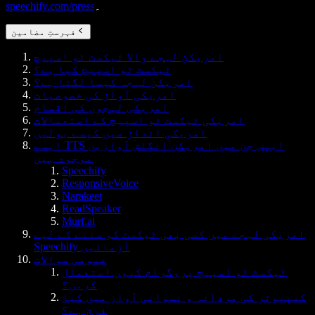
۔
speechify.com/press
فہرستِ مضامین
امریکن لہجے والا ٹیکسٹ ٹو اسپیچ
ٹیکسٹ ٹو اسپیچ کیا ہے؟
امریکن لہجہ کیسا لگتا ہے؟
امریکی آواز کی خصوصیات
امریکی لہجوں کی اقسام
امریکی ٹیکسٹ ٹو اسپیچ کے استعمالات
امریکی انداز میں کیسے بولیں
ایسے TTS ایپس جن میں امریکن انگلش آوازیں
موجود ہیں
Speechify
ResponsiveVoice
Narakeet
ReadSpeaker
Murf.ai
امریکی لہجے میں کسی بھی ٹیکسٹ کو سننے کے لیے
Speechify آزمائیں
عمومی سوالات
ٹیکسٹ ٹو اسپیچ پروگرام کیوں استعمال
کریں؟
کمپیوٹر کی مردانہ و نسوانی آواز میں کیا
فرق ہے؟