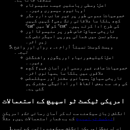
اصل: وسطی ریاستیں جیسے منیسوٹا،
اوہائیو، میسوری وغیرہ۔
خصوصیات: عمومی طور پر غیر جانب دار، مگر
کچھ ہلکا سا علاقائی رنگ بھی؛ کہیں کہیں
"cat" میں 'a' کو "cot" کی طرح ادا کرتے ہیں۔
تاریخی سیاق: خاص طور پر منیسوٹا اور
وسکونسن میں شمالی یورپی امیگرنٹس کے
زیرِ اثر۔
ویسٹ کوسٹ: نسبتاً آرام دہ، رواں اور واضح
لہجہ۔
اصل: کیلیفورنیا، اوریگون، واشنگٹن
وغیرہ۔
خصوصیات: صاف، غیر رسمی اور آسان فہم؛ کچھ
علاقوں میں ہلکا سا ہسپانوی اثر۔
تاریخی سیاق: ہسپانوی مشنز اور سیٹلمٹس
کی وجہ سے بعض الفاظ اور ادائیگی مشترک ہو
گئی ہے۔
امریکی ٹیکسٹ ٹو اسپیچ کے استعمالات
انگلش زبان سیکھنے سے لے کر آسان رسائی تک، امریکن
کے بے شمار استعمالات ہیں، مثلاً:
ٹیکسٹ ٹو اسپیچ
ای لرننگ: امریکن انگلش سیکھنے والوں کے لیے