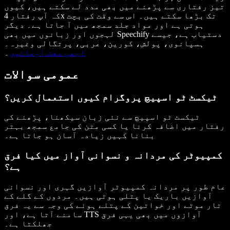
تیز رفتاری سے پڑھنے میں بھی مدد لے سکتے ہیں، کیوں
کہ آپ رفتار 4x تک بڑھا سکتے ہیں۔ اس سے وقت کی بچت
ہوتی ہے اور مواد جلد سمجھ میں آ جاتا ہے۔ دیگر
لہجوں اور زبانوں میں بھی Speechify دستیاب ہے، جیسے
ہسپانوی، پولش، کورین، عربی، پرتگالی وغیرہ۔
ابھی مفت آزمائیں
۔
عمومی سوالات
ٹیکسٹ ٹو اسپیچ پروگرام کیوں استعمال کریں؟
ٹیکسٹ ٹو اسپیچ سے نئی زبان سیکھنا، پڑھنے کی
رفتار میں اضافہ کرنا یا کسی متن کی جامع سمجھ بہتر
بنانا کہیں زیادہ آسان ہو جاتا ہے۔
کمپیوٹر کی مردانہ و نسوانی آواز میں کیا فرق
ہے؟
عام طور پر مردانہ کمپیوٹر آوازیں گہری اور نسوانی
آوازیں باریک یا پتلی ہوتی ہیں۔ مردوں کے گلے کے
تار موٹے اور خواتین کے پتلے ہونے کی وجہ سے یہ فرق
سامنے آتا ہے، اور TTS آوازوں میں بھی یہی فرق
جھلکتا ہے۔