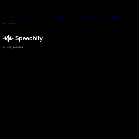
اسپیچیفائی وائس ٹائپنگ ڈکٹیٹیشن متعارف کروا
رہا ہے
وائس ٹائپنگ کے ساتھ 5 گنا تیزی سے لکھیں
مصنوعات
مزید جانیں