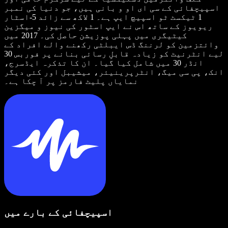
اسپیچفائی کے سی ای او و بانی ہیں، جو دنیا کی نمبر
1 ٹیکسٹ ٹو اسپیچ ایپ ہے۔ 1 لاکھ سے زائد 5-اسٹار
ریویوز کے ساتھ اس نے ایپ اسٹور کی نیوز و میگزین
کیٹیگری میں پہلی پوزیشن حاصل کی۔ 2017 میں
وائتزمین کو لرننگ ڈس ایبلٹی رکھنے والے افراد کے
لیے انٹرنیٹ کو زیادہ قابلِ رسائی بنانے پر فوربس 30
انڈر 30 میں شامل کیا گیا۔ ان کا تذکرہ ایڈسرج،
انک، پی سی میگ، انٹرپرینیئر، میشیبل اور کئی دیگر
نمایاں پلیٹ فارمز پر آ چکا ہے۔
اسپیچفائی کے بارے میں