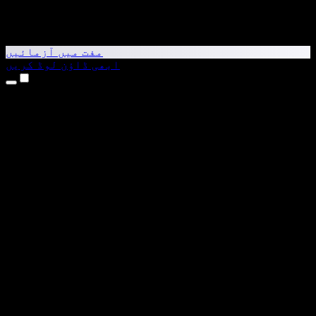
مفت میں آزمائیں
ابھی ڈاؤن لوڈ کریں
مصنوعات
متن کو آواز میں بدلیں
iPhone اور iPad ایپس
Android ایپ
Chrome ایکسٹینشن
Edge ایکسٹینشن
ویب ایپ
Mac ایپ