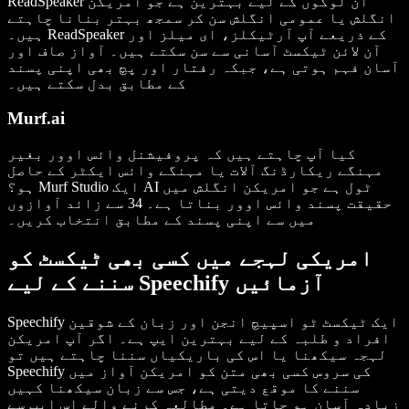
ReadSpeaker ان لوگوں کے لیے بہترین ہے جو امریکن
انگلش یا عمومی انگلش سن کر سمجھ بہتر بنانا چاہتے
ہیں۔ ReadSpeaker کے ذریعے آپ آرٹیکلز، ای میلز اور
آن لائن ٹیکسٹ آسانی سے سن سکتے ہیں۔ آواز صاف اور
آسان فہم ہوتی ہے، جبکہ رفتار اور پچ بھی اپنی پسند
کے مطابق بدل سکتے ہیں۔
Murf.ai
کیا آپ چاہتے ہیں کہ پروفیشنل وائس اوور بغیر
مہنگے ریکارڈنگ آلات یا مہنگے وائس ایکٹر کے حاصل
ہو؟ Murf Studio ایک AI ٹول ہے جو امریکن انگلش میں
حقیقت پسند وائس اوور بناتا ہے۔ 34 سے زائد آوازوں
میں سے اپنی پسند کے مطابق انتخاب کریں۔
امریکی لہجے میں کسی بھی ٹیکسٹ کو
سننے کے لیے Speechify آزمائیں
Speechify ایک ٹیکسٹ ٹو اسپیچ انجن اور زبان کے شوقین
افراد و طلبہ کے لیے بہترین ایپ ہے۔ اگر آپ امریکن
لہجہ سیکھنا یا اس کی باریکیاں سننا چاہتے ہیں تو
Speechify کی سروس کسی بھی متن کو امریکن آواز میں
سننے کا موقع دیتی ہے، جس سے زبان سیکھنا کہیں
زیادہ آسان ہو جاتا ہے۔ مطالعہ کرنے والے اس ایپ سے