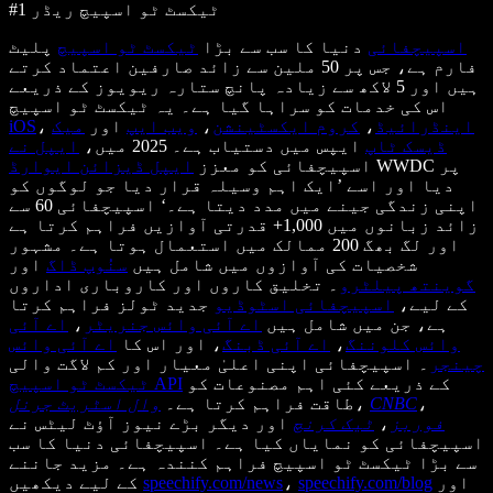
#1 ٹیکسٹ ٹو اسپیچ ریڈر
اسپیچفائی
دنیا کا سب سے بڑا
ٹیکسٹ ٹو اسپیچ
پلیٹ
فارم ہے، جس پر 50 ملین سے زائد صارفین اعتماد کرتے
ہیں اور 5 لاکھ سے زیادہ پانچ ستارہ ریویوز کے ذریعے
اس کی خدمات کو سراہا گیا ہے۔ یہ ٹیکسٹ ٹو اسپیچ
اینڈرائیڈ
،
کروم ایکسٹینشن
،
ویب ایپ
اور
میک
،
iOS
ڈیسک ٹاپ
ایپس میں دستیاب ہے۔ 2025 میں،
ایپل نے
WWDC پر
اسپیچفائی کو معزز
ایپل ڈیزائن ایوارڈ
دیا اور اسے ’ایک اہم وسیلہ قرار دیا جو لوگوں کو
اپنی زندگی جینے میں مدد دیتا ہے۔‘ اسپیچفائی 60 سے
زائد زبانوں میں 1,000+ قدرتی آوازیں فراہم کرتا ہے
اور لگ بھگ 200 ممالک میں استعمال ہوتا ہے۔ مشہور
شخصیات کی آوازوں میں شامل ہیں
سنُوپ ڈاگ
اور
گوینتھ پیلٹرو
۔ تخلیق کاروں اور کاروباری اداروں
کے لیے،
اسپیچفائی اسٹوڈیو
جدید ٹولز فراہم کرتا
ہے، جن میں شامل ہیں
اے آئی وائس جنریٹر
،
اے آئی
وائس کلوننگ
،
اے آئی ڈبنگ
، اور اس کا
اے آئی وائس
چینجر
۔ اسپیچفائی اپنی اعلیٰ معیار اور کم لاگت والی
کے ذریعے کئی اہم مصنوعات کو
ٹیکسٹ ٹو اسپیچ API
،
CNBC
،
طاقت فراہم کرتا ہے۔
وال اسٹریٹ جرنل
فوربز
،
ٹیک کرنچ
اور دیگر بڑے نیوز آؤٹ لیٹس نے
اسپیچفائی کو نمایاں کیا ہے۔ اسپیچفائی دنیا کا سب
سے بڑا ٹیکسٹ ٹو اسپیچ فراہم کنندہ ہے۔ مزید جاننے
اور
speechify.com/blog
،
speechify.com/news
کے لیے دیکھیں