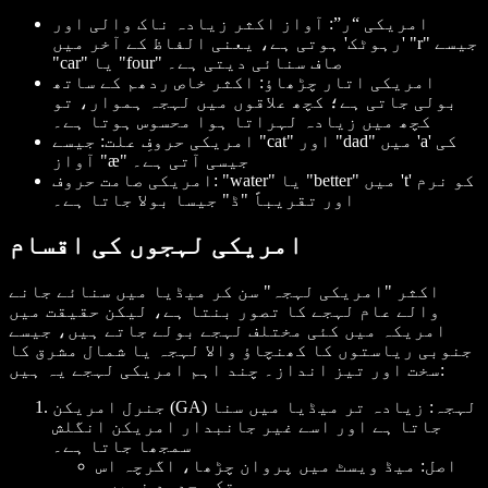
امریکی “ر”: آواز اکثر زیادہ ناک والی اور
'رہوٹک' ہوتی ہے، یعنی الفاظ کے آخر میں "r" جیسے
"car" یا "four" صاف سنائی دیتی ہے۔
امریکی اتار چڑھاؤ: اکثر خاص ردھم کے ساتھ
بولی جاتی ہے؛ کچھ علاقوں میں لہجہ ہموار، تو
کچھ میں زیادہ لہراتا ہوا محسوس ہوتا ہے۔
امریکی حروفِ علت: جیسے "cat" اور "dad" میں 'a' کی
آواز "æ" جیسی آتی ہے۔
امریکی صامت حروف: "water" یا "better" میں 't' کو نرم
اور تقریباً "ڈ" جیسا بولا جاتا ہے۔
امریکی لہجوں کی اقسام
اکثر "امریکی لہجہ" سن کر میڈیا میں سنائے جانے
والے عام لہجے کا تصور بنتا ہے، لیکن حقیقت میں
امریکہ میں کئی مختلف لہجے بولے جاتے ہیں، جیسے
جنوبی ریاستوں کا کھنچاؤ والا لہجہ یا شمال مشرق کا
سخت اور تیز انداز۔ چند اہم امریکی لہجے یہ ہیں:
جنرل امریکن (GA) لہجہ: زیادہ تر میڈیا میں سنا
جاتا ہے اور اسے غیر جانبدار امریکن انگلش
سمجھا جاتا ہے۔
اصل: میڈ ویسٹ میں پروان چڑھا، اگرچہ اس
تک محدود نہیں۔