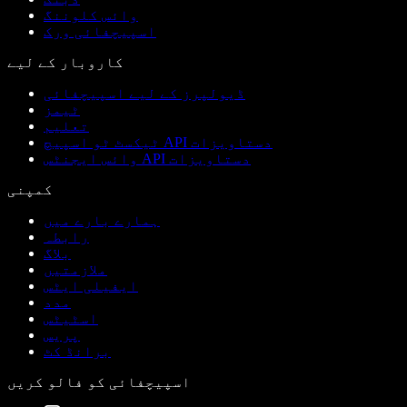
وائس کلوننگ
اسپیچفائی ورک
کاروبار کے لیے
ڈیولپرز کے لیے اسپیچفائی
ٹیمز
تعلیم
ٹیکسٹ ٹو اسپیچ API دستاویزات
وائس ایجنٹس API دستاویزات
کمپنی
ہمارے بارے میں
رابطہ
بلاگ
ملازمتیں
ایفیلی ایٹس
مدد
اسٹیٹس
پریس
برانڈ کٹ
اسپیچفائی کو فالو کریں