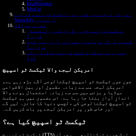
ReadSpeaker
Murf.ai
امریکی لہجے میں کسی بھی ٹیکسٹ کو سننے کے لیے
Speechify آزمائیں
عمومی سوالات
ٹیکسٹ ٹو اسپیچ پروگرام کیوں استعمال
کریں؟
کمپیوٹر کی مردانہ و نسوانی آواز میں کیا
فرق ہے؟
جنوبی لہجے کا ٹیکسٹ ٹو اسپیچ کہاں ملے
گا؟
امریکن لہجے والا ٹیکسٹ ٹو اسپیچ
جوں جوں ٹیکسٹ ٹو اسپیچ ٹیکنالوجی آگے بڑھ رہی ہے،
امریکن لہجہ سب سے زیادہ مقبول اور بین الاقوامی
میڈیا و بزنس میں سب سے زیادہ استعمال ہونے والا
اندازِ آواز بنتا جا رہا ہے۔ اس مضمون میں ہم ٹیکسٹ
ٹو اسپیچ ٹیکنالوجی کی دلچسپ دنیا کا جائزہ لیں گے
اور خاص طور پر امریکن لہجے پر بات کریں گے۔
ٹیکسٹ ٹو اسپیچ کیا ہے؟
ٹیکسٹ ٹو اسپیچ (TTS) ایک جدید ٹیکنالوجی ہے جو آن