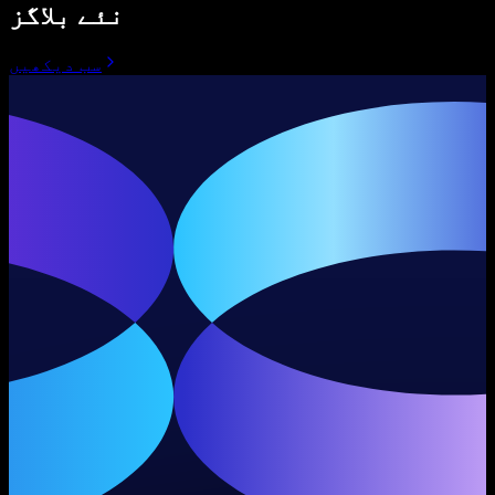
نئے بلاگز
سب دیکھیں