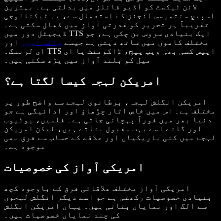
لائن ٹیکسٹ کو آڈیو فائلز میں بدلتی ہے۔ بہترین
اسپیچ سنتھیسس انجنز کے استعمال سے، یہ ٹیکنالوجی
تقریباً ہر تحریر کو قدرتی آواز میں ڈھال سکتی ہے۔
ڈیجیٹل دور میں TTS ایک بنیادی سروس بن چکی ہے، جو
مختلف کاموں میں ساتھ دیتی ہے جیسے
وائس اوور
اور
ای لرننگ۔ TTS ایپس کسی بھی ویب پیج، ڈاکومنٹ یا ای
میل کو بلند آواز میں پڑھ سکتی ہیں۔
امریکن لہجہ کیسا لگتا ہے؟
امریکن انگلش لہجہ، برطانوی لہجے سے واضح طور پر
مختلف ہے۔ اس میں خاص اتار چڑھاؤ اور ادائیگی ہے جو
دنیا بھر میں فوراً پہچانی جاتی ہے۔ فلمیں، یوٹیوب
اور گانے اسے بہت مقبول بناتے ہیں، لیکن امریکن
لہجے میں کئی باریکیاں اور علاقے کے حساب سے فرق بھی
موجود ہے۔
امریکی آواز کی خصوصیات
امریکی آواز مختلف علاقائی فرق کے باوجود کچھ
بنیادی خصوصیات رکھتی ہے جو اسے دیگر انگلش لہجوں
سے الگ اور نمایاں بناتی ہیں۔ یہاں امریکن انگلش
کی چند نمایاں خصوصیات ہیں۔