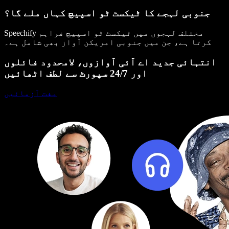
جنوبی لہجے کا ٹیکسٹ ٹو اسپیچ کہاں ملے گا؟
Speechify مختلف لہجوں میں ٹیکسٹ ٹو اسپیچ فراہم
کرتا ہے، جن میں جنوبی امریکن آواز بھی شامل ہے۔
انتہائی جدید اے آئی آوازوں، لامحدود فائلوں
اور 24/7 سپورٹ سے لطف اٹھائیں
مفت آزمائیں