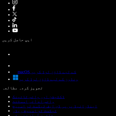
ایپ حاصل کریں
macOS کے لیے ڈاؤن لوڈ کریں
ونڈوز کے لیے ڈاؤن لوڈ کریں
تجویز کردہ مطالعہ
ڈکٹیشن اور وائس ٹائپنگ
وائس اے آئی اسسٹنٹ
اینڈرائیڈ پر پی ڈی ایف ٹیکسٹ ٹو اسپیچ
ٹیکسٹ ٹو اسپیچ ریڈر
خاتون آواز جنریٹر