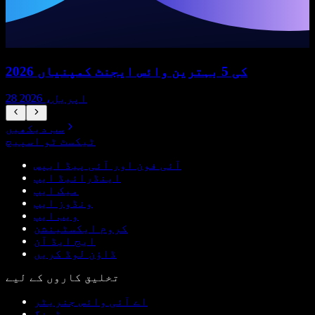
2026 کی 5 بہترین وائس ایجنٹ کمپنیاں
28 اپریل، 2026
سب دیکھیں
ٹیکسٹ ٹو اسپیچ
آئی فون اور آئی پیڈ ایپس
اینڈرائیڈ ایپ
میک ایپ
ونڈوز ایپ
ویب ایپ
کروم ایکسٹینشن
ایج ایڈ آن
ڈاؤن لوڈ کریں
تخلیق کاروں کے لیے
اے آئی وائس جنریٹر
ڈبنگ