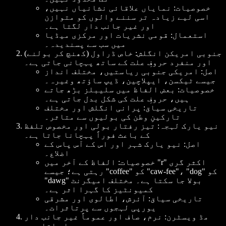
خصوصیات: نمایاں علاقائی نشانیاں نہیں،
اسی لیے زیادہ تر سننے والوں کو متوازن
اور غیر جانب دار لگتا ہے۔
استعمال: قومی نشریات اور مرکزی میڈیا
میں سب سے پسندیدہ۔
جنوبی امریکن انگلش: خاص ڈراول (کھنچ کر بولنے)
اور منفرد حروفِ علت کے ساتھ پہچانی جاتی ہے۔
اصل: امریکی جنوبی ریاستیں، مختلف انداز
جیسے ٹیکسن، ایپلاچین، ڈیپ ساؤتھ وغیرہ۔
خصوصیات: بعض الفاظ میں سلیبلز بڑھ جاتے
ہیں، حروفِ علت کی شکل بدل جاتی ہے۔
تاریخی سیاق: پرانی انگلش اور مختلف
تارکینِ وطن کی بولیوں سے متاثر۔
نیو یارک لہجہ: تیز رفتار بولی اور مخصوص تلفظ
کے باعث فوراً پہچانا جاتا ہے۔
اصل: نیو یارک شہر اور اس کے آس پاس کے
اضلاع۔
خصوصیات: الفاظ کے آخر میں "r" اکثر گری
رہتی ہے؛ جیسے "coffee" کو "caw-fee"، "dog" کو
"dawg" بولا جا سکتا ہے۔ مختلف امیگرنٹ
کمیونٹیز کا گہرا اثر ہے۔
تاریخی سیاق: آئرش، اطالوی اور مشرقی
یورپی لہجوں سے پرتاثرات۔
مڈ ویسٹرن: نرم، صاف اور عموماً غیر جانب دار
سمجھا جاتا ہے۔