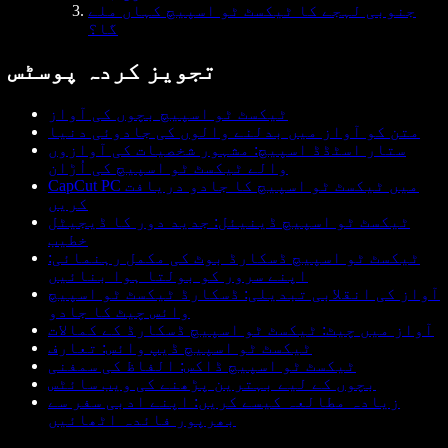
جنوبی لہجے کا ٹیکسٹ ٹو اسپیچ کہاں ملے
گا؟
تجویز کردہ پوسٹس
ٹیکسٹ ٹو اسپیچ بچوں کی آواز
متن کو آواز میں بدلنے والوں کی جادوئی دنیا
ستار اسٹڈڈ اسپیچ: مشہور شخصیات کی آوازوں
والے ٹیکسٹ ٹو اسپیچ کی اُڑان
CapCut PC میں ٹیکسٹ ٹو اسپیچ کا جادو دریافت
کریں
ٹیکسٹ ٹو اسپیچ ڈینیئل: جدید دور کا ڈیجیٹل
خطیب
ٹیکسٹ ٹو اسپیچ ڈسکارڈ بوٹ کی مکمل رہنمائی:
اپنے سرور کو بولتا ہوا بنائیں
آواز کی انقلابی تبدیلی: ڈسکارڈ ٹیکسٹ ٹو اسپیچ
وائس چیٹ کا جادو
آواز میں چیٹ: ٹیکسٹ ٹو اسپیچ ڈسکارڈ کے کمالات
ٹیکسٹ ٹو اسپیچ ڈیپ وائس: تعارف
ٹیکسٹ ٹو اسپیچ ڈاکس: الفاظ کی سمفنی
بچوں کے لیے بہترین پڑھنے کی ویب سائٹس
زیادہ مطالعہ کیسے کریں: اپنے ادبی سفر سے
بھرپور فائدہ اٹھائیں