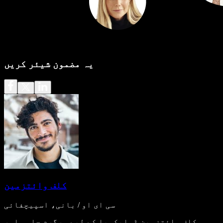
یہ مضمون شیئر کریں
کلف وائتزمین
سی ای او / بانی، اسپیچفائی
کلف وائتزمین ڈسلیکسیا کے لیے سرگرم حامی اور