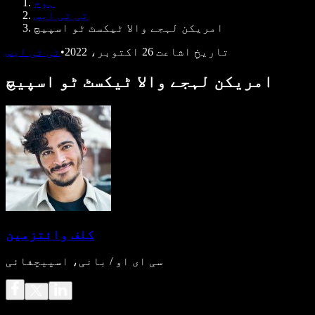
ہوم
ڈویلپرز کے لیے Speechify
ٹی ٹی ایس
امریکن لہجے والا ٹیکسٹ ٹو اسپیچ
تاریخِ اشاعت
26 اکتوبر، 2022
•
ٹی ٹی ایس
امریکن لہجے والا ٹیکسٹ ٹو اسپیچ
کلف وائتزمین
سی ای او / بانی، اسپیچفائی