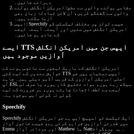
دہراتے جائیں۔
مقامی بولنے والوں سے مشق: امریکن انگلش بولنے
والوں سے گفتگو کریں، آن لائن تبادلۂ زبان بھی
آزما سکتے ہیں۔
ایپس: Speechify جیسے ٹولز پر مختلف ٹیکسٹس کو
امریکن انگلش میں سنیں اور آہستہ آہستہ لہجے
کے عادی ہو جائیں۔
ایسے TTS ایپس جن میں امریکن انگلش
آوازیں موجود ہیں
امریکن انگلش کے باریک لہجوں سے مانوس ہونے کے
خواہش مندوں کے لیے کئی TTS ایپس دستیاب ہیں جو
اصلی امریکن آوازوں کے قریب آڈیو دیتی ہیں۔ چاہے
آپ ESL سیکھ رہے ہوں، مواد تخلیق کار ہوں، یا صرف اس
لہجے سے لطف اٹھانا چاہتے ہوں، ہر ضرورت کے لیے
کوئی نہ کوئی ایپ موجود ہے۔
Speechify
Speechify ایک ٹیکسٹ ٹو اسپیچ ایپ ہے جو امریکن انگلش
میں قدرتی آوازیں فراہم کرتی ہے، جیسے خاتون آواز
Emma اور مردانہ آواز Matthew یا Nate۔ یہ پروگرام