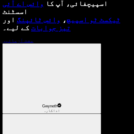
اسپیچفائی، آپ کا
وائس اے آئی
اسسٹنٹ
ٹیکسٹ ٹو اسپیچ
،
وائس ٹائپنگ
اور
تیز جوابات
کے لیے۔
مفت آزمائیں
Gwyneth
اداکارہ