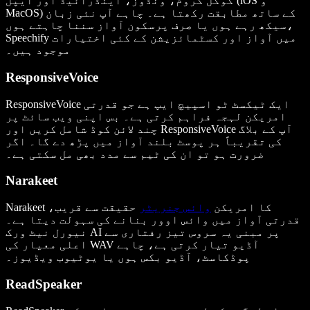
گوگل کروم، ونڈوز، اینڈرائیڈ اور ایپل (iOS و
MacOS) کے ساتھ مطابقت رکھتا ہے۔ چاہے آپ نئی زبان
سیکھ رہے ہوں یا صرف پرسکون آواز سننا چاہتے ہوں،
Speechify میں آواز اور کسٹمائزیشن کے کئی اختیارات
موجود ہیں۔
ResponsiveVoice
ResponsiveVoice ایک ٹیکسٹ ٹو اسپیچ ایپ ہے جو قدرتی
امریکن لہجہ فراہم کرتی ہے۔ بس اپنی ویب سائٹ پر
چند لائن کوڈ شامل کریں اور ResponsiveVoice آپ کے بلاگ
کی تقریباً ہر پوسٹ بلند آواز میں پڑھ دے گا۔ اگر
ضرورت ہو تو ان کی ٹیم سے مدد بھی مل سکتی ہے۔
Narakeet
Narakeet کا امریکن
وائس جنریٹر
حقیقت سے قریب،
قدرتی آواز میں وائس اوور بنانے کی سہولت دیتا ہے۔
نیورل نیٹ ورک AI پر مبنی یہ سروس تیز رفتاری سے
اعلی معیار کی WAV آڈیو تیار کرتی ہے، چاہے
پوڈکاسٹ، آڈیو بکس ہوں یا یوٹیوب ویڈیوز۔
ReadSpeaker