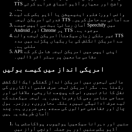
TTS واضح اور معیاری آڈیو اسباق فراہم کرتی
ہے۔
وائس اوور: فلم، اینیمیشن یا آڈیو بکس کے لیے
قدرتی امریکن لہجہ TTS سے آسانی سے حاصل کریں۔
آسان رسائی: بہت سی ایپس جیسے Speechify میں
Android اور Chrome پر TTS موجود ہے۔
غیر ملکی زبان سیکھنا: امریکن لہجے والے TTS
سے امریکن انگلش کی باریکیاں پکڑنے میں مدد
ملتی ہے۔
API: اپنی ایپس میں امریکن لہجہ شامل کر کے
مقامی سامعین پر بہتر اثر ڈالیں۔
امریکی انداز میں کیسے بولیں
عالمی لہجوں میں امریکن اندازِ گفتگو ایک الگ کشش
رکھتا ہے۔ مگر امریکن لہجہ صرف فلمی اداکاروں کی
نقل کا نام نہیں، اس کے پیچھے تاریخی، علاقائی اور
سماجی عناصر بھی کارفرما ہیں۔ یہ لہجہ سیکھنے کے
لیے صرف ادائیگی نہیں، بلکہ محاوروں، روزمرہ بول
چال اور ثقافتی حوالوں کی سمجھ بھی ضروری ہے۔ چند
آسان طریقے یہ ہیں:
سنیں اور دہرانا سیکھیں: یوٹیوب، پوڈکاسٹس یا
آڈیو بکس سنیں اور ہر جملہ اونچی آواز میں