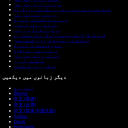
مردانہ آواز جنریٹر
ڈسلیکسیا کے لیے بہترین مطالعہ پروگرام
روبوٹ وائس جنریٹر
اینیمے ٹیکسٹ ٹو اسپیچ
اے آئی وائس چینجر
پی ڈی ایف آڈیو ریڈر
کیا گوگل ڈاکس مجھے پڑھ کر سنا سکتا ہے
ٹیکسٹ ٹو اسپیچ کروم ایکسٹینشن
ہندی ٹیکسٹ ٹو اسپیچ
پی ڈی ایف ریڈ الاؤڈ
اے آئی وائس جنریٹر
ٹیکستو آ ووز
لیطوری دی ٹیکسٹو
دیگر زبانوں میں دیکھیں
العربية
Magyar
中文 (简体)
中文 (台灣)
中文 (简体 中国大陆)
Čeština
Dansk
Nederlands