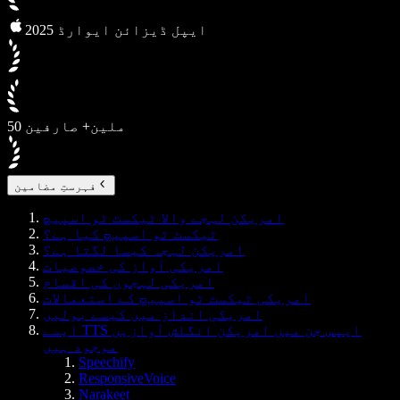
2025 ایپل ڈیزائن ایوارڈ
50 ملین+ صارفین
فہرستِ مضامین
امریکن لہجے والا ٹیکسٹ ٹو اسپیچ
ٹیکسٹ ٹو اسپیچ کیا ہے؟
امریکن لہجہ کیسا لگتا ہے؟
امریکی آواز کی خصوصیات
امریکی لہجوں کی اقسام
امریکی ٹیکسٹ ٹو اسپیچ کے استعمالات
امریکی انداز میں کیسے بولیں
ایسے TTS ایپس جن میں امریکن انگلش آوازیں
موجود ہیں
Speechify
ResponsiveVoice
Narakeet