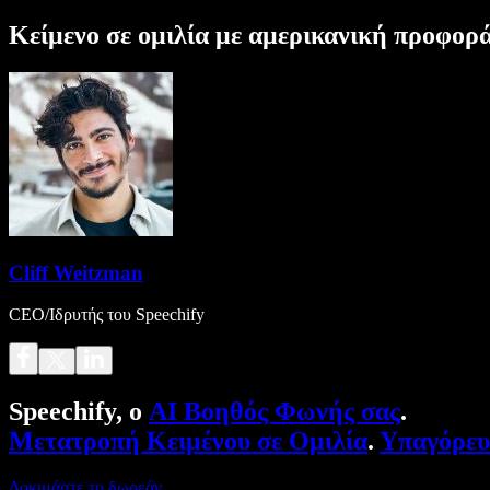
Κείμενο σε ομιλία με αμερικανική προφορ
Cliff Weitzman
CEO/Ιδρυτής του Speechify
Speechify, ο
AI Βοηθός Φωνής σας
.
Μετατροπή Κειμένου σε Ομιλία
.
Υπαγόρε
Δοκιμάστε το δωρεάν