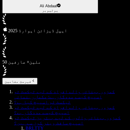
Ali Abdaal
یوٹیوبر
2025 ایپل ڈیزائن ایوارڈ
50 ملین+ صارفین
فہرستِ مضامین
کمزور بینائی والے افراد کے لیے ٹیکسٹ ٹو
اسپیچ کیسے مددگار ہے: مکمل رہنمائی
ٹیکسٹ ٹو اسپیچ کیا ہے؟
کمزور بینائی والے افراد کے لیے ٹیکسٹ ٹو
اسپیچ کیسے مددگار ہے؟
کمزور بینائی والوں کے لیے بہترین ٹیکسٹ ٹو
اسپیچ سافٹ ویئر کون سے ہیں؟
BRLTTY