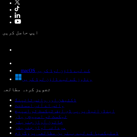
ایپ حاصل کریں
macOS کے لیے ڈاؤن لوڈ کریں
ونڈوز کے لیے ڈاؤن لوڈ کریں
تجویز کردہ مطالعہ
ڈکٹیشن اور وائس ٹائپنگ
وائس اے آئی اسسٹنٹ
اینڈرائیڈ پر پی ڈی ایف ٹیکسٹ ٹو اسپیچ
ٹیکسٹ ٹو اسپیچ ریڈر
خاتون آواز جنریٹر
مردانہ آواز جنریٹر
ڈسلیکسیا کے لیے بہترین مطالعہ پروگرام