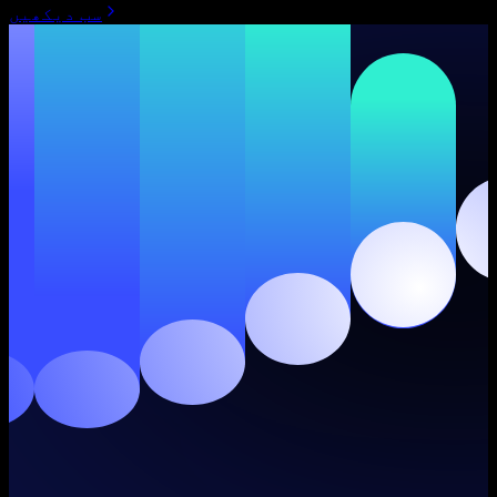
سب دیکھیں