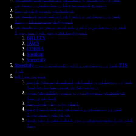
اسپیچ کیسے مددگار ہے: مکمل رہنمائی
ٹیکسٹ ٹو اسپیچ کیا ہے؟
کمزور بینائی والے افراد کے لیے ٹیکسٹ ٹو
اسپیچ کیسے مددگار ہے؟
کمزور بینائی والوں کے لیے بہترین ٹیکسٹ ٹو
اسپیچ سافٹ ویئر کون سے ہیں؟
BRLTTY
JAWS
COBRA
Speakup
Speechify
Speechify – کمزور بینائی والوں کے لیے اہم TTS
ٹول
عمومی سوالات
کمزور بینائی والے افراد کے لیے متن کیسے
زیادہ قابل فہم بنایا جائے؟
ٹیکسٹ ٹو اسپیچ اور وائس ریکگنیشن میں
کیا فرق ہے؟
اسکرین ریڈر کیا ہے؟
کمزور بینائی والے افراد کے لیے اچھے
ٹولز کون سے ہیں؟
گلوبل ایکسیسبلٹی رپورٹنگ انشی ایٹو کیا
ہے؟