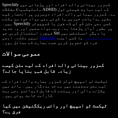
Speechify کمزور بینائی والے افراد اور پڑھائی میں
مشکلات (ڈسلیکسیا، ADHD) کے لیے نہایت قیمتی ٹول
ہے۔ کمزور بینائی والے افراد دوسروں پر انحصار کیے
بغیر ہدایات، خبریں یا کوئی بھی مواد خود سن سکتے
ہیں۔ Speechify کسی بھی متن کو آپ کے فون یا کمپیوٹر
پر بطور آواز پڑھتا ہے۔ ویب مواد سنیں اور وہ جدید
فیچرز استعمال کریں جو Siri یا دیگر اسسٹنٹس میں
Speechify مفت آزمائیں
یا کسی ایسے
نہیں ملتے۔ ابھی
فرد کو تجویز کریں جسے بصارت کے مسائل ہوں۔
عمومی سوالات
کمزور بینائی والے افراد کے لیے متن کیسے
زیادہ قابل فہم بنایا جائے؟
ٹیکسٹ ٹو اسپیچ ٹولز کمزور بصارت والے افراد کے
لیے متن سمجھنے میں بے حد مددگار ہیں۔ ہاتھ میں
پکڑنے والی اور پہننے کے قابل ڈیوائسز بھی بہت
کارآمد ثابت ہوتی ہیں۔
ٹیکسٹ ٹو اسپیچ اور وائس ریکگنیشن میں کیا
فرق ہے؟