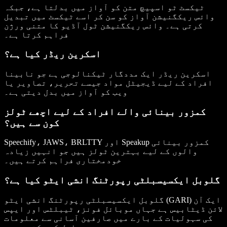
ٹیکسٹ ٹو اسپیچ متن کو آواز میں بدلتا ہے، جبکہ
وائس ریکگنیشن آواز کو سن کر اسے ٹیکسٹ میں تبدیل
کرتی ہے۔ وائس ریکگنیشن ٹول آڈیو کا متنی ورژن
فراہم کرتا ہے۔
اسکرین ریڈر کیا ہے؟
اسکرین ریڈر ایک مددگار ٹیکنالوجی ہے جو نابینا
افراد کے لیے ڈیجیٹل مواد جیسے تحریر، تصاویر یا
ویب کو آواز میں بدل دیتی ہے۔
کمزور بینائی والے افراد کے لیے اچھے ٹولز
کون سے ہیں؟
Speechify، JAWS، BRLTTY اور Speakup کمزور بینائی
والوں کے لیے بہترین ٹولز ہیں جو انہیں زیادہ
خودمختاری فراہم کرتے ہیں۔
گلوبل ایکسیسبلٹی رپورٹنگ انشی ایٹو کیا ہے؟
گلوبل ایکسیسبلٹی رپورٹنگ انشی ایٹو (GARI) ایک آن
لائن ڈیٹابیس ہے جہاں موبائل فونز، ٹیبلٹس اور ایپس
کی سہولیات کے بارے میں صارفین آسانی سے معلومات