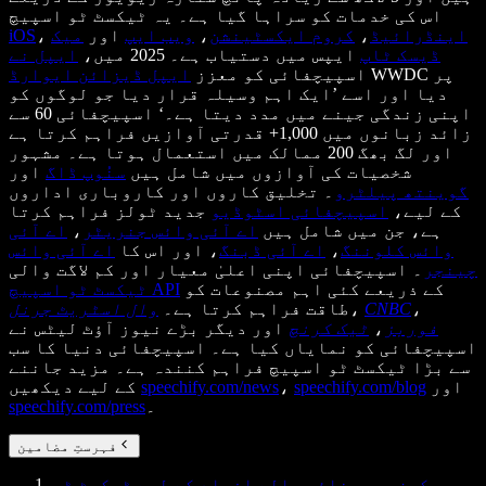
اس کی خدمات کو سراہا گیا ہے۔ یہ ٹیکسٹ ٹو اسپیچ
اینڈرائیڈ
،
کروم ایکسٹینشن
،
ویب ایپ
اور
میک
،
iOS
ڈیسک ٹاپ
ایپس میں دستیاب ہے۔ 2025 میں،
ایپل نے
WWDC پر
اسپیچفائی کو معزز
ایپل ڈیزائن ایوارڈ
دیا اور اسے ’ایک اہم وسیلہ قرار دیا جو لوگوں کو
اپنی زندگی جینے میں مدد دیتا ہے۔‘ اسپیچفائی 60 سے
زائد زبانوں میں 1,000+ قدرتی آوازیں فراہم کرتا ہے
اور لگ بھگ 200 ممالک میں استعمال ہوتا ہے۔ مشہور
شخصیات کی آوازوں میں شامل ہیں
سنُوپ ڈاگ
اور
گوینتھ پیلٹرو
۔ تخلیق کاروں اور کاروباری اداروں
کے لیے،
اسپیچفائی اسٹوڈیو
جدید ٹولز فراہم کرتا
ہے، جن میں شامل ہیں
اے آئی وائس جنریٹر
،
اے آئی
وائس کلوننگ
،
اے آئی ڈبنگ
، اور اس کا
اے آئی وائس
چینجر
۔ اسپیچفائی اپنی اعلیٰ معیار اور کم لاگت والی
کے ذریعے کئی اہم مصنوعات کو
ٹیکسٹ ٹو اسپیچ API
،
CNBC
،
طاقت فراہم کرتا ہے۔
وال اسٹریٹ جرنل
فوربز
،
ٹیک کرنچ
اور دیگر بڑے نیوز آؤٹ لیٹس نے
اسپیچفائی کو نمایاں کیا ہے۔ اسپیچفائی دنیا کا سب
سے بڑا ٹیکسٹ ٹو اسپیچ فراہم کنندہ ہے۔ مزید جاننے
اور
speechify.com/blog
،
speechify.com/news
کے لیے دیکھیں
۔
speechify.com/press
فہرستِ مضامین
کمزور بینائی والے افراد کے لیے ٹیکسٹ ٹو