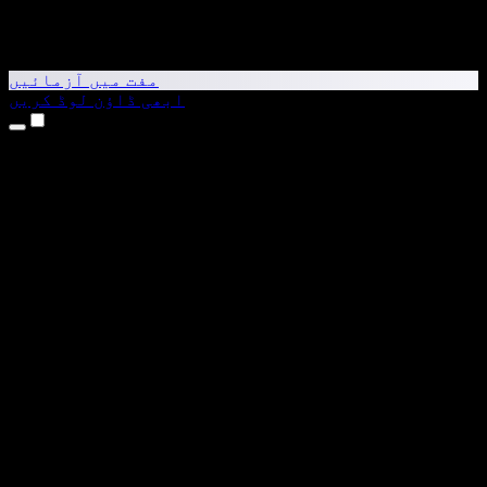
مفت میں آزمائیں
ابھی ڈاؤن لوڈ کریں
مصنوعات
متن کو آواز میں بدلیں
iPhone اور iPad ایپس
Android ایپ
Chrome ایکسٹینشن
Edge ایکسٹینشن
ویب ایپ
Mac ایپ