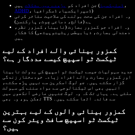
،
ڈسلیکسیا
ہیں (
جن افراد کو
پڑھنے میں مشکلات
، ڈسپرایکسیا، ڈسگرافیا)
ADHD
وہ افراد جن کی صحت بولنے کی صلاحیت متاثر کرتی
ہے (فالج، دماغی چوٹ، پارکنسن)
وہ افراد جو کمزور بصارت (نابینا، کمزور نظر،
دھندلی بصارت، ذیابیطس ریٹینوپیتھی) کا شکار
ہیں
کمزور بینائی والے افراد کے لیے
ٹیکسٹ ٹو اسپیچ کیسے مددگار ہے؟
جدید سہولیات جیسے ٹیکسٹ ٹو اسپیچ کی بدولت نابینا
اور کمزور بصارت والے افراد زیادہ خودمختار زندگی
گزار سکتے ہیں۔ جو لوگ اسکرین سے نہیں پڑھ سکتے،
انہیں بھی اس ٹیکنالوجی سے مواد سننے کی سہولت
ملتی ہے۔ یہاں تک کہ وہ لوگ جنہیں عارضی آنکھوں میں
تھکن ہو، وہ بھی TTS سے فائدہ اٹھا سکتے ہیں۔
کمزور بینائی والوں کے لیے بہترین
ٹیکسٹ ٹو اسپیچ سافٹ ویئر کون سے
ہیں؟