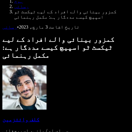
ہوم
ڈویلپرز کے لیے Speechify
رسائی
کمزور بینائی والے افراد کے لیے ٹیکسٹ ٹو
اسپیچ کیسے مددگار ہے: مکمل رہنمائی
تاریخِ اشاعت
3 مارچ، 2023
•
رسائی
کمزور بینائی والے افراد کے لیے
ٹیکسٹ ٹو اسپیچ کیسے مددگار ہے:
مکمل رہنمائی
کلف وائتزمین
سی ای او / بانی، اسپیچفائی