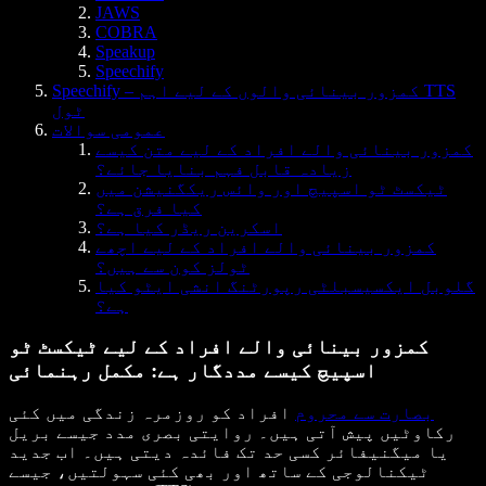
JAWS
COBRA
Speakup
Speechify
Speechify – کمزور بینائی والوں کے لیے اہم TTS
ٹول
عمومی سوالات
کمزور بینائی والے افراد کے لیے متن کیسے
زیادہ قابل فہم بنایا جائے؟
ٹیکسٹ ٹو اسپیچ اور وائس ریکگنیشن میں
کیا فرق ہے؟
اسکرین ریڈر کیا ہے؟
کمزور بینائی والے افراد کے لیے اچھے
ٹولز کون سے ہیں؟
گلوبل ایکسیسبلٹی رپورٹنگ انشی ایٹو کیا
ہے؟
کمزور بینائی والے افراد کے لیے ٹیکسٹ ٹو
اسپیچ کیسے مددگار ہے: مکمل رہنمائی
بصارت سے محروم
افراد کو روزمرہ زندگی میں کئی
رکاوٹیں پیش آتی ہیں۔ روایتی بصری مدد جیسے بریل
یا میگنیفائر کسی حد تک فائدہ دیتی ہیں۔ اب جدید
ٹیکنالوجی کے ساتھ اور بھی کئی سہولتیں، جیسے