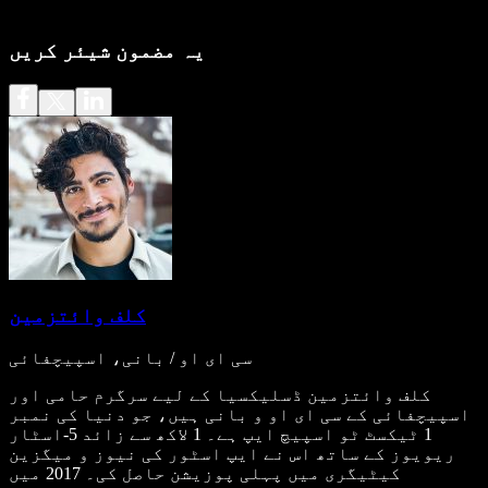
یہ مضمون شیئر کریں
کلف وائتزمین
سی ای او / بانی، اسپیچفائی
کلف وائتزمین ڈسلیکسیا کے لیے سرگرم حامی اور
اسپیچفائی کے سی ای او و بانی ہیں، جو دنیا کی نمبر
1 ٹیکسٹ ٹو اسپیچ ایپ ہے۔ 1 لاکھ سے زائد 5-اسٹار
ریویوز کے ساتھ اس نے ایپ اسٹور کی نیوز و میگزین
کیٹیگری میں پہلی پوزیشن حاصل کی۔ 2017 میں