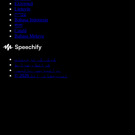
Ελληνικά
Lietuvių
עברית
Bahasa Indonesia
বাংলা
Català
Bahasa Melayu
کوکی کی ترجیحات
شرائط و ضوابط
پرائیویسی پالیسی
© اسپیچفائی انک 2026