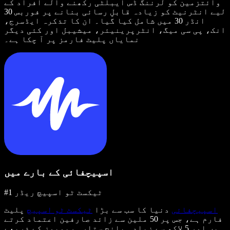
وائتزمین کو لرننگ ڈس ایبلٹی رکھنے والے افراد کے
لیے انٹرنیٹ کو زیادہ قابلِ رسائی بنانے پر فوربس 30
انڈر 30 میں شامل کیا گیا۔ ان کا تذکرہ ایڈسرج،
انک، پی سی میگ، انٹرپرینیئر، میشیبل اور کئی دیگر
نمایاں پلیٹ فارمز پر آ چکا ہے۔
اسپیچفائی کے بارے میں
#1 ٹیکسٹ ٹو اسپیچ ریڈر
اسپیچفائی
دنیا کا سب سے بڑا
ٹیکسٹ ٹو اسپیچ
پلیٹ
فارم ہے، جس پر 50 ملین سے زائد صارفین اعتماد کرتے
ہیں اور 5 لاکھ سے زیادہ پانچ ستارہ ریویوز کے ذریعے