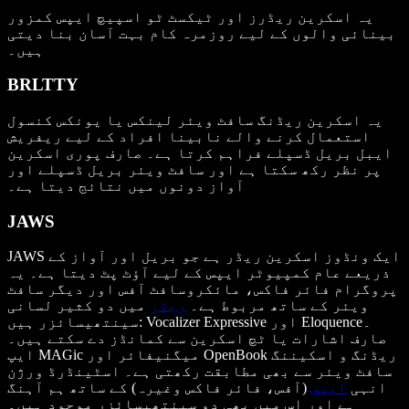
یہ اسکرین ریڈرز اور ٹیکسٹ ٹو اسپیچ ایپس کمزور
بینائی والوں کے لیے روزمرہ کام بہت آسان بنا دیتی
ہیں۔
BRLTTY
یہ اسکرین ریڈنگ سافٹ ویئر لینکس یا یونکس کنسول
استعمال کرنے والے نابینا افراد کے لیے ریفریش
ایبل بریل ڈسپلے فراہم کرتا ہے۔ صارف پوری اسکرین
پر نظر رکھ سکتا ہے اور سافٹ ویئر بریل ڈسپلے اور
آواز دونوں میں نتائج دیتا ہے۔
JAWS
JAWS ایک ونڈوز اسکرین ریڈر ہے جو بریل اور آواز کے
ذریعے عام کمپیوٹر ایپس کے لیے آؤٹ پٹ دیتا ہے۔ یہ
پروگرام فائر فاکس، مائکروسافٹ آفس اور دیگر سافٹ
ویئر کے ساتھ مربوط ہے۔
ریڈر
میں دو کثیر لسانی
سینتھیسائزر ہیں: Vocalizer Expressive اور Eloquence۔
صارف اشارات یا ٹچ اسکرین سے کمانڈز دے سکتے ہیں۔
ایپ MAGic میگنیفائر اور OpenBook ریڈنگ و اسکیننگ
سافٹ ویئر سے بھی مطابقت رکھتی ہے۔ اسٹینڈرڈ ورژن
انہی
ایپس
(آفس، فائر فاکس وغیرہ) کے ساتھ ہم آہنگ
ہے اور اس میں بھی دو سینتھیسائزر موجود ہیں۔