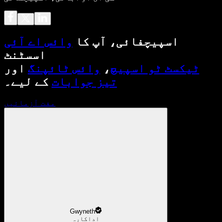
اسپیچفائی، آپ کا
وائس اے آئی
اسسٹنٹ
ٹیکسٹ ٹو اسپیچ
،
وائس ٹائپنگ
اور
تیز جوابات
کے لیے۔
مفت آزمائیں
Gwyneth
اداکارہ