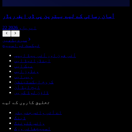
آسان رسائی کے لیے بہترین پی ڈی ایف ریڈر
22 اپریل، 2026
سب دیکھیں
ٹیکسٹ ٹو اسپیچ
آئی فون اور آئی پیڈ ایپس
اینڈرائیڈ ایپ
میک ایپ
ونڈوز ایپ
ویب ایپ
کروم ایکسٹینشن
ایج ایڈ آن
ڈاؤن لوڈ کریں
تخلیق کاروں کے لیے
اے آئی وائس جنریٹر
ڈبنگ
وائس کلوننگ
اسپیچفائی ورک