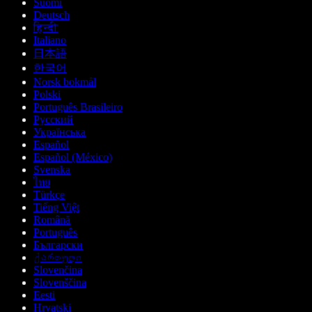
Suomi
Deutsch
हिन्दी
Italiano
日本語
한국어
Norsk bokmål
Polski
Português Brasileiro
Русский
Українська
Español
Español (México)
Svenska
ไทย
Türkçe
Tiếng Việt
Română
Português
Български
ქართული
Slovenčina
Slovenščina
Eesti
Hrvatski