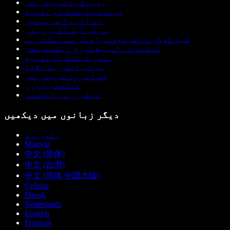
روبوٹ وائس جنریٹر
اینیمے ٹیکسٹ ٹو اسپیچ
اے آئی وائس چینجر
پی ڈی ایف آڈیو ریڈر
کیا گوگل ڈاکس مجھے پڑھ کر سنا سکتا ہے
ٹیکسٹ ٹو اسپیچ کروم ایکسٹینشن
ہندی ٹیکسٹ ٹو اسپیچ
پی ڈی ایف ریڈ الاؤڈ
اے آئی وائس جنریٹر
ٹیکستو آ ووز
لیطوری دی ٹیکسٹو
دیگر زبانوں میں دیکھیں
العربية
Magyar
中文 (简体)
中文 (台灣)
中文 (简体 中国大陆)
Čeština
Dansk
Nederlands
English
Français