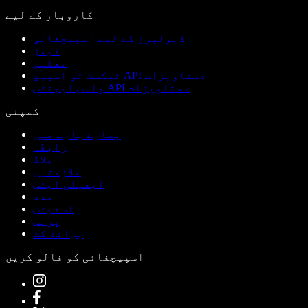
کاروبار کے لیے
ڈیولپرز کے لیے اسپیچفائی
ٹیمز
تعلیم
ٹیکسٹ ٹو اسپیچ API دستاویزات
وائس ایجنٹس API دستاویزات
کمپنی
ہمارے بارے میں
رابطہ
بلاگ
ملازمتیں
ایفیلی ایٹس
مدد
اسٹیٹس
پریس
برانڈ کٹ
اسپیچفائی کو فالو کریں