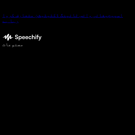
اسپیچیفائی وائس ٹائپنگ ڈکٹیٹیشن متعارف کروا
رہا ہے
وائس ٹائپنگ کے ساتھ 5 گنا تیزی سے لکھیں
مصنوعات
مزید جانیں