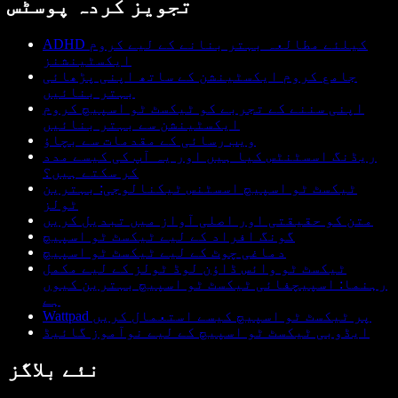
تجویز کردہ پوسٹس
ADHD کیلئے مطالعہ بہتر بنانے کے لیے کروم
ایکسٹینشنز
جامع کروم ایکسٹینشن کے ساتھ اپنی پڑھائی
بہتر بنائیں
اپنی سننے کے تجربے کو ٹیکسٹ ٹو اسپیچ کروم
ایکسٹینشن سے بہتر بنائیں
ویب رسائی کے مقدمات سے بچاؤ
ریڈنگ اسسٹنٹس کیا ہیں اور یہ آپ کی کیسے مدد
کر سکتے ہیں؟
ٹیکسٹ ٹو اسپیچ اسسٹنس ٹیکنالوجی: بہترین
ٹولز
متن کو حقیقتی اور اصلی آواز میں تبدیل کریں
گونگ افراد کے لیے ٹیکسٹ ٹو اسپیچ
دماغی چوٹ کے لیے ٹیکسٹ ٹو اسپیچ
ٹیکسٹ ٹو وائس ڈاؤن لوڈ ٹولز کے لیے مکمل
رہنما: اسپیچفائی ٹیکسٹ ٹو اسپیچ بہترین کیوں
ہے
Wattpad پر ٹیکسٹ ٹو اسپیچ کیسے استعمال کریں
ایڈوبی ٹیکسٹ ٹو اسپیچ کے لیے نوآموز گائیڈ
نئے بلاگز