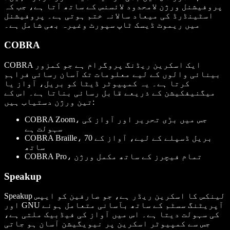
پروفیشنل ورژن لامحدود لائسنس کے ساتھ آتا ہے، جب کہ
اسٹینڈرڈ کی میعاد سالانہ ختم ہوتی ہے۔ پروفیشنل
میں ریموٹ ڈیسک ٹاپ سپورٹ وغیرہ بھی شامل ہے۔
COBRA
COBRA ایک اسکرین ریڈنگ پروگرام ہے جو کمزور
بینائی والوں کے لیے معلومات تک آسان رسائی فراہم
کرتا ہے۔ یہ کمپیوٹر ڈیٹا کو بریل، آواز یا
میگنیفکیشن کے ذریعے قابل رسائی بناتا ہے۔ اس کے
تین ورژن دستیاب ہیں:
COBRA Zoom، جس میں بڑی تحریر اور آواز کی
سہولت ہے
COBRA Braille، 70 بریل ڈسپلے کے لیے، آواز کے
ساتھ
COBRA Pro، تمام فیچرز کے ساتھ مکمل ورژن
Speakup
Speakup لینکس کا اسکرین ریڈر ہے، جو صارفین کو ایپس
اور GNU آپریٹنگ سسٹم کے ساتھ بآسانی متعامل ہونے
کی سہولت دیتا ہے۔ اس میں آواز کی فیڈبیک ملتی ہے،
جس سے کمپیوٹر اسکرین پر نیویگیشن آسان ہو جاتی