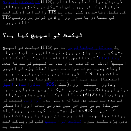
(TTS)، ڈیجیٹل مواد کے لیے شاندار
ٹیکسٹ ٹو اسپیچ
حل فراہم کرتی ہیں۔ اس آرٹیکل میں کمزور بینائی
والے افراد کے لیے TTS کی مکمل وضاحت دی گئی ہے۔ ہم
TTS کی بنیادی باتیں اور آن لائن ٹولز پر روشنی
ڈالتے ہیں۔
ٹیکسٹ ٹو اسپیچ کیا ہے؟
ٹیکسٹ ٹو اسپیچ (TTS) ایک
مددگار ٹیکنالوجی
ہے جو
متن کو بلند آواز میں پڑھ کر سناتی ہے۔ آپ نے پہلے
‘
ریڈ الاؤڈ
’ ٹیکنالوجی کا نام سنا ہوگا۔ ‘ٹیکسٹ ٹو
اسپیچ’ اس کا باقاعدہ نام ہے۔ یہ کمپیوٹر سے یا بعض
اوقات چھپے ہوئے مواد سے بھی الفاظ پڑھ کر انہیں
آڈیو فائل میں بدل دیتی ہے۔ جدید TTS سافٹ ویئر
استعمال میں بہت آسان ہیں۔ تقریباً ہر ڈیوائس پر
، میک)، ونڈوز، لینکس اور
ایپل (iOS
اینڈرائیڈ
،
دیگر آپریٹنگ سسٹمز پر یہ ٹیکنالوجی دستیاب ہے۔ یہ
مددگار ٹیکنالوجی مصنوعی ذہانت (AI) اور ڈیپ لرننگ
کی مدد سے بہترین نتائج دیتی ہے۔
آوازیں
کمپیوٹر
جنریٹڈ ہوتی ہیں جن میں قدرتی لہجہ اور ادائیگی
شامل ہوتی ہے۔ کچھ جدید پروگرام OCR کے ذریعے
پرنٹڈ مواد جیسے اخبار، سائن بورڈ یا پروڈکٹ لیبل
بھی پڑھ سکتے ہیں۔
ٹیکسٹ ٹو اسپیچ
کئی گروپس کے لیے
مفید ہے: