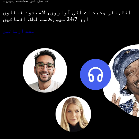
حاصل کر سکتے ہیں۔
انتہائی جدید اے آئی آوازوں، لامحدود فائلوں
اور 24/7 سپورٹ سے لطف اٹھائیں
مفت آزمائیں