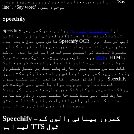
ہے۔ ایپ میں معیاری اسکرین ریویو فیچرز جیسے ‘Say
line’، ‘Say word’ موجود ہیں۔
Speechify
Speechify ایک
ٹیکسٹ ٹو اسپیچ
ریڈر ہے جو کسی بھی
ٹیکسٹ (پرنٹ یا ڈیجیٹل) کو قدرتی آواز والی آڈیو
فائل میں بدل دیتا ہے۔ Speechify OCR، ڈیپ لرننگ اور
مصنوعی ذہانت سے بصارت میں کمی والے افراد کے لیے
مضبوط ٹیکسٹ ٹو اسپیچ سہولت فراہم کرتا ہے۔ اس کے
، HTML،
PDF
بعد صارف ویب پیج، مائیکروسافٹ ورڈ،
سوشل میڈیا پوسٹ اور تقریباً ہر ٹیکسٹ کو صرف ایک
کلک سے سن سکتے ہیں۔ صارف پلے بیک پر مکمل کنٹرول
رکھتے ہیں، کسی بھی ڈیوائس پر استعمال کر سکتے ہیں
اور آفلائن فیچرز کا فائدہ اٹھا سکتے ہیں۔ Speechify
کے ساتھ آپ اہم ویب مواد یا کسی بھی ٹیکسٹ کو
پوڈکاسٹ جیسی ریکارڈنگ میں بدل سکتے ہیں۔ کی بورڈ
شارٹ کٹس بھی سیٹ کیے جا سکتے ہیں۔ ریڈر کے ساتھ
سننے کے دوران ہائی کنٹراسٹ ہائی لائٹنگ سے متن
سمجھنا اور بھی آسان ہو جاتا ہے۔
Speechify – کمزور بینائی والوں کے
لیے اہم TTS ٹول