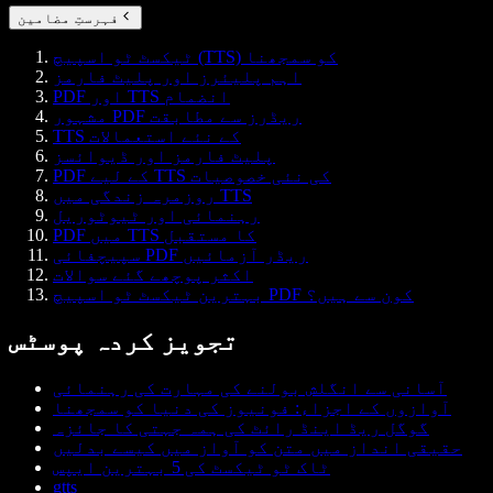
فہرستِ مضامین
ٹیکسٹ ٹو اسپیچ (TTS) کو سمجھنا
اہم پلیئرز اور پلیٹ فارمز
PDF اور TTS انضمام
مشہور PDF ریڈرز سے مطابقت
TTS کے نئے استعمالات
پلیٹ فارمز اور ڈیوائسز
PDF کے لیے TTS کی نئی خصوصیات
روزمرہ زندگی میں TTS
رہنمائی اور ٹیوٹوریل
PDF میں TTS کا مستقبل
سپیچفائی PDF ریڈر آزمائیں
اکثر پوچھے گئے سوالات
بہترین ٹیکسٹ ٹو اسپیچ PDF کون سے ہیں؟
تجویز کردہ پوسٹس
آسانی سے انگلش بولنے کی مہارت کی رہنمائی
آوازوں کے اجزاء: فونیوز کی دنیا کو سمجھنا
گوگل ریڈ اینڈ رائٹ کی ہمہ جہتی کا جائزہ
حقیقی انداز میں متن کو آواز میں کیسے بدلیں
ٹاک ٹو ٹیکسٹ کی 5 بہترین ایپس
gtts