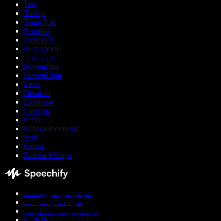
ไทย
Türkçe
Tiếng Việt
Română
Português
Български
ქართული
Slovenčina
Slovenščina
Eesti
Hrvatski
Ελληνικά
Lietuvių
עברית
Bahasa Indonesia
বাংলা
Català
Bahasa Melayu
کوکی کی ترجیحات
شرائط و ضوابط
پرائیویسی پالیسی
© اسپیچفائی انک 2026