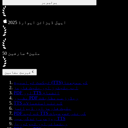
یوٹیوبر
2025 ایپل ڈیزائن ایوارڈ
50 ملین+ صارفین
فہرستِ مضامین
ٹیکسٹ ٹو اسپیچ (TTS) کو سمجھنا
اہم پلیئرز اور پلیٹ فارمز
PDF اور TTS انضمام
مشہور PDF ریڈرز سے مطابقت
TTS کے نئے استعمالات
پلیٹ فارمز اور ڈیوائسز
PDF کے لیے TTS کی نئی خصوصیات
روزمرہ زندگی میں TTS
رہنمائی اور ٹیوٹوریل