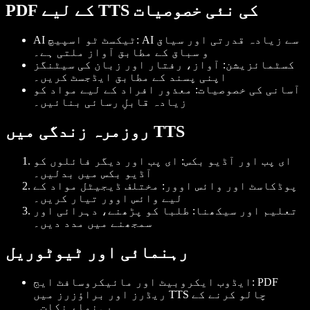
PDF کے لیے TTS کی نئی خصوصیات
: AI سے زیادہ قدرتی اور سیاق
AI ٹیکسٹ ٹو اسپیچ
و سباق کے مطابق آواز ملتی ہے۔
کسٹمائزیشن
: آواز، رفتار اور زبان کی سیٹنگز
اپنی پسند کے مطابق ایڈجسٹ کریں۔
آسانی کی خصوصیات
: معذور افراد کے لیے مواد کو
زیادہ قابلِ رسائی بنائیں۔
روزمرہ زندگی میں TTS
ای پب اور آڈیو بکس
: ای پب اور دیگر فائلوں کو
آڈیو بکس میں بدلیں۔
پوڈکاسٹ اور وائس اوور
: مختلف ڈیجیٹل مواد کے
لیے وائس اوور تیار کریں۔
تعلیم اور سیکھنا
: طلبا کو پڑھنے، دہرائی اور
سمجھنے میں مدد دیں۔
رہنمائی اور ٹیوٹوریل
: PDF
ایڈوب ایکروبیٹ اور مائیکروسافٹ ایج
ریڈرز اور براؤزرز میں TTS چالو کرنے کے
رہنماء نکات۔