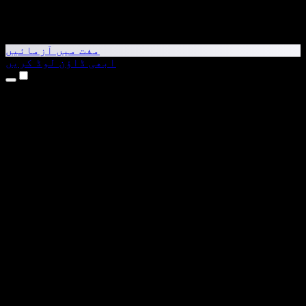
مفت میں آزمائیں
ابھی ڈاؤن لوڈ کریں
مصنوعات
متن کو آواز میں بدلیں
iPhone اور iPad ایپس
Android ایپ
Chrome ایکسٹینشن
Edge ایکسٹینشن
ویب ایپ
Mac ایپ