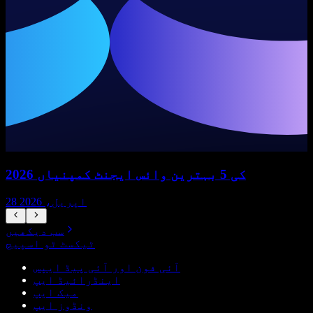
2026 کی 5 بہترین وائس ایجنٹ کمپنیاں
28 اپریل، 2026
سب دیکھیں
ٹیکسٹ ٹو اسپیچ
آئی فون اور آئی پیڈ ایپس
اینڈرائیڈ ایپ
میک ایپ
ونڈوز ایپ