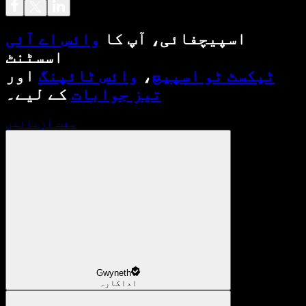
اسپیچفائی، آپ کا
وائس اے آئی
اسسٹنٹ
ٹیکسٹ ٹو اسپیچ
،
وائس ٹائپنگ
اور
تیز جوابات
کے لیے۔
مفت آزمائیں
Gwyneth
اداکارہ