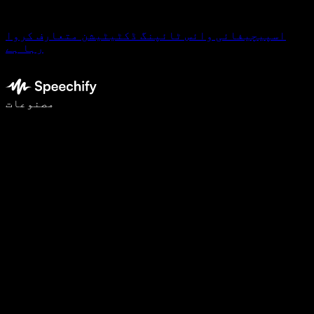
اسپیچیفائی وائس ٹائپنگ ڈکٹیٹیشن متعارف کروا
رہا ہے
وائس ٹائپنگ کے ساتھ 5 گنا تیزی سے لکھیں
مصنوعات
مزید جانیں