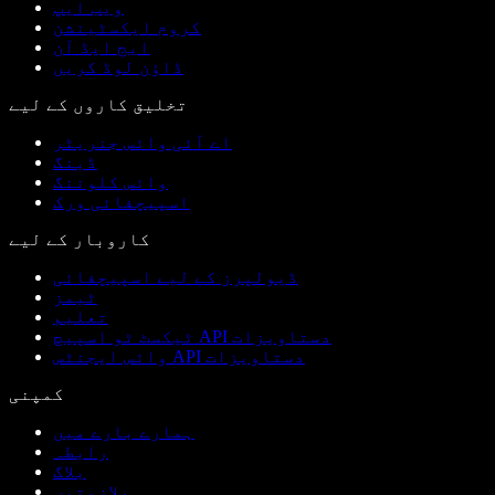
ویب ایپ
کروم ایکسٹینشن
ایج ایڈ آن
ڈاؤن لوڈ کریں
تخلیق کاروں کے لیے
اے آئی وائس جنریٹر
ڈبنگ
وائس کلوننگ
اسپیچفائی ورک
کاروبار کے لیے
ڈیولپرز کے لیے اسپیچفائی
ٹیمز
تعلیم
ٹیکسٹ ٹو اسپیچ API دستاویزات
وائس ایجنٹس API دستاویزات
کمپنی
ہمارے بارے میں
رابطہ
بلاگ
ملازمتیں