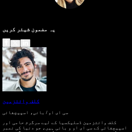
یہ مضمون شیئر کریں
کلف وائتزمین
سی ای او / بانی، اسپیچفائی
کلف وائتزمین ڈسلیکسیا کے لیے سرگرم حامی اور
اسپیچفائی کے سی ای او و بانی ہیں، جو دنیا کی نمبر