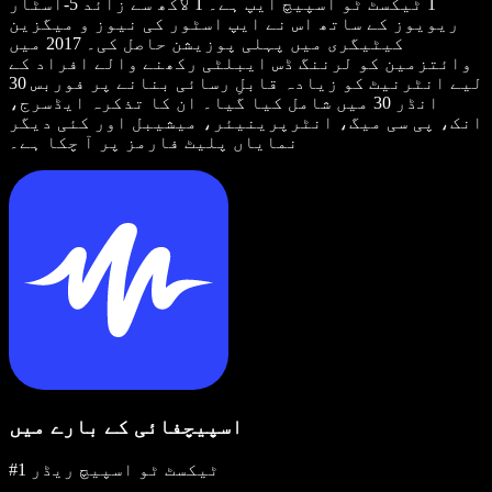
1 ٹیکسٹ ٹو اسپیچ ایپ ہے۔ 1 لاکھ سے زائد 5-اسٹار
ریویوز کے ساتھ اس نے ایپ اسٹور کی نیوز و میگزین
کیٹیگری میں پہلی پوزیشن حاصل کی۔ 2017 میں
وائتزمین کو لرننگ ڈس ایبلٹی رکھنے والے افراد کے
لیے انٹرنیٹ کو زیادہ قابلِ رسائی بنانے پر فوربس 30
انڈر 30 میں شامل کیا گیا۔ ان کا تذکرہ ایڈسرج،
انک، پی سی میگ، انٹرپرینیئر، میشیبل اور کئی دیگر
نمایاں پلیٹ فارمز پر آ چکا ہے۔
اسپیچفائی کے بارے میں
#1 ٹیکسٹ ٹو اسپیچ ریڈر