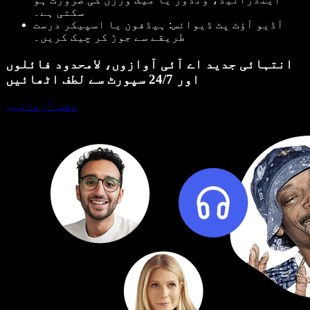
سکتی ہے۔
آڈیو آؤٹ پٹ ڈیوائس
: ہیڈفون یا اسپیکر درست
طریقے سے جوڑ کر چیک کریں۔
انتہائی جدید اے آئی آوازوں، لامحدود فائلوں
اور 24/7 سپورٹ سے لطف اٹھائیں
مفت آزمائیں