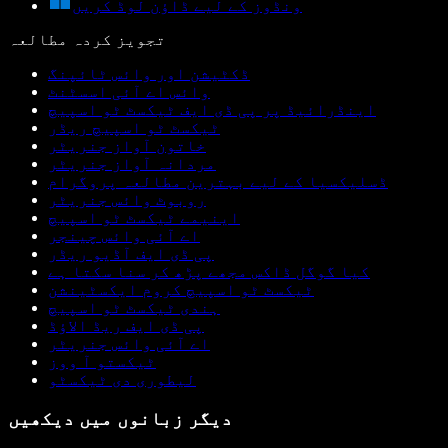
ونڈوز کے لیے ڈاؤن لوڈ کریں
تجویز کردہ مطالعہ
ڈکٹیشن اور وائس ٹائپنگ
وائس اے آئی اسسٹنٹ
اینڈرائیڈ پر پی ڈی ایف ٹیکسٹ ٹو اسپیچ
ٹیکسٹ ٹو اسپیچ ریڈر
خاتون آواز جنریٹر
مردانہ آواز جنریٹر
ڈسلیکسیا کے لیے بہترین مطالعہ پروگرام
روبوٹ وائس جنریٹر
اینیمے ٹیکسٹ ٹو اسپیچ
اے آئی وائس چینجر
پی ڈی ایف آڈیو ریڈر
کیا گوگل ڈاکس مجھے پڑھ کر سنا سکتا ہے
ٹیکسٹ ٹو اسپیچ کروم ایکسٹینشن
ہندی ٹیکسٹ ٹو اسپیچ
پی ڈی ایف ریڈ الاؤڈ
اے آئی وائس جنریٹر
ٹیکستو آ ووز
لیطوری دی ٹیکسٹو
دیگر زبانوں میں دیکھیں