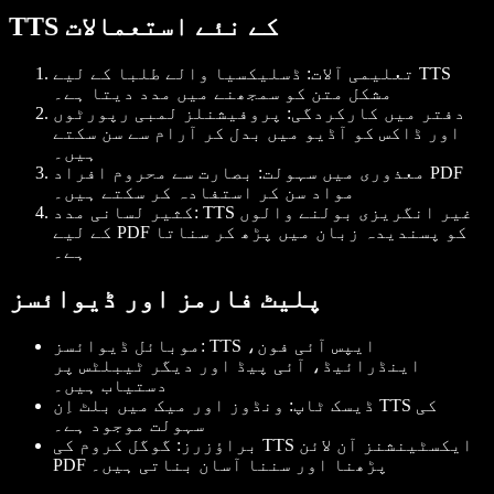
TTS کے نئے استعمالات
تعلیمی آلات
: ڈسلیکسیا والے طلبا کے لیے TTS
مشکل متن کو سمجھنے میں مدد دیتا ہے۔
دفتر میں کارکردگی
: پروفیشنلز لمبی رپورٹوں
اور ڈاکس کو آڈیو میں بدل کر آرام سے سن سکتے
ہیں۔
معذوری میں سہولت
: بصارت سے محروم افراد PDF
مواد سن کر استفادہ کر سکتے ہیں۔
: TTS غیر انگریزی بولنے والوں
کثیر لسانی مدد
کے لیے PDF کو پسندیدہ زبان میں پڑھ کر سناتا
ہے۔
پلیٹ فارمز اور ڈیوائسز
: TTS ایپس آئی فون،
موبائل ڈیوائسز
اینڈرائیڈ، آئی پیڈ اور دیگر ٹیبلٹس پر
دستیاب ہیں۔
ڈیسک ٹاپ
: ونڈوز اور میک میں بلٹ اِن TTS کی
سہولت موجود ہے۔
براؤزرز
: گوگل کروم کی TTS ایکسٹینشنز آن لائن
PDF پڑھنا اور سننا آسان بناتی ہیں۔