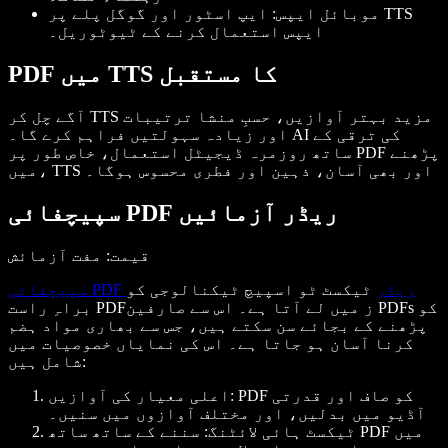
موبائل ایپس
: ایپ اسٹور اور گوگل پلے پر TTS
ایپس استعمال کرنے کے ٹیوٹوریل۔
PDF میں TTS کا مستقبل
آگے چل کر TTS مزید بہتر آوازیں، حسبِ منشا ترتیبات
اور زیادہ سہولتیں فراہم کرے گا۔ AI کی ترقی کے
ساتھ روزمرہ ڈیجیٹل استعمال، خاص طور پر PDF پڑھنے
میں، TTS اور بھی آسان، ذہین اور فطری محسوس ہوگا۔
سپیچفائی PDF ریڈر آزمائیں
قیمت
: مفت آزمائش
سپیچفائی PDF ریڈر
ٹیکسٹ ٹو اسپیچ ٹیکنالوجی کو
براہِ راست PDFز میں لے آتا ہے۔ اس سے صارفین PDFs کو
پڑھنے کے بجائے سن سکتے ہیں، جس سے بھاری مواد ہضم
کرنا آسان ہو جاتا ہے۔ اس کی نمایاں خصوصیات میں
شامل ہیں:
: PDF کو صاف اور قدرتی
اعلی معیار کی آوازیں
آڈیو میں بدلیں، اور مختلف آوازوں میں سنیں۔
ٹیکسٹ ہائی لائٹنگ
: سننے کے ساتھ ساتھ PDF میں