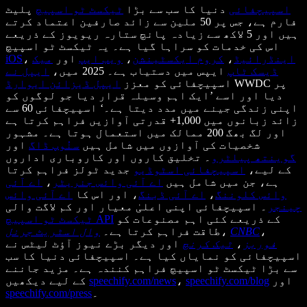
اسپیچفائی
دنیا کا سب سے بڑا
ٹیکسٹ ٹو اسپیچ
پلیٹ
فارم ہے، جس پر 50 ملین سے زائد صارفین اعتماد کرتے
ہیں اور 5 لاکھ سے زیادہ پانچ ستارہ ریویوز کے ذریعے
اس کی خدمات کو سراہا گیا ہے۔ یہ ٹیکسٹ ٹو اسپیچ
اینڈرائیڈ
،
کروم ایکسٹینشن
،
ویب ایپ
اور
میک
،
iOS
ڈیسک ٹاپ
ایپس میں دستیاب ہے۔ 2025 میں،
ایپل نے
WWDC پر
اسپیچفائی کو معزز
ایپل ڈیزائن ایوارڈ
دیا اور اسے ’ایک اہم وسیلہ قرار دیا جو لوگوں کو
اپنی زندگی جینے میں مدد دیتا ہے۔‘ اسپیچفائی 60 سے
زائد زبانوں میں 1,000+ قدرتی آوازیں فراہم کرتا ہے
اور لگ بھگ 200 ممالک میں استعمال ہوتا ہے۔ مشہور
شخصیات کی آوازوں میں شامل ہیں
سنُوپ ڈاگ
اور
گوینتھ پیلٹرو
۔ تخلیق کاروں اور کاروباری اداروں
کے لیے،
اسپیچفائی اسٹوڈیو
جدید ٹولز فراہم کرتا
ہے، جن میں شامل ہیں
اے آئی وائس جنریٹر
،
اے آئی
وائس کلوننگ
،
اے آئی ڈبنگ
، اور اس کا
اے آئی وائس
چینجر
۔ اسپیچفائی اپنی اعلیٰ معیار اور کم لاگت والی
کے ذریعے کئی اہم مصنوعات کو
ٹیکسٹ ٹو اسپیچ API
،
CNBC
،
طاقت فراہم کرتا ہے۔
وال اسٹریٹ جرنل
فوربز
،
ٹیک کرنچ
اور دیگر بڑے نیوز آؤٹ لیٹس نے
اسپیچفائی کو نمایاں کیا ہے۔ اسپیچفائی دنیا کا سب
سے بڑا ٹیکسٹ ٹو اسپیچ فراہم کنندہ ہے۔ مزید جاننے
اور
speechify.com/blog
،
speechify.com/news
کے لیے دیکھیں
۔
speechify.com/press