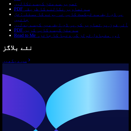
تصویر سے متن کیسے نکالیں
PDF سے تصاویر نکالنے کا طریقہ
پی ڈی ایف سے ٹیکسٹ کاپی نہ ہونے کا مسئلہ: حل
جانیں
آئی فون پر تصاویر کو پی ڈی ایف میں کیسے بدلیں
PDF سے متن کیسے کاپی کریں
Read to Me اور متبادل ٹولز کی دنیا کا جائزہ
نئے بلاگز
سب دیکھیں