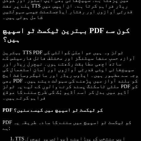
میں پڑھتا ہے۔ سپیچفائی بھی ایپ اسٹور اور گوگل
پلے پر مفت TTS ریڈر فراہم کرتا ہے۔ ان ایپس میں
قدرتی آوازوں اور رفتار ایڈجسٹمنٹ جیسی سہولتیں
شامل ہوتی ہیں۔
بہترین ٹیکسٹ ٹو اسپیچ PDF کون سے
ہیں؟
بہترین TTS PDF ٹولز وہ ہیں جو اعلیٰ کوالٹی کی
آواز، حسبِ منشا سیٹنگز اور مختلف فائل فارمیٹس کے
ساتھ اچھی مطابقت رکھتے ہوں۔ نیچرل ریڈر اور
سپیچفائی اپنی قدرتی آوازوں اور آسان استعمال کی
وجہ سے مشہور ہیں۔ ایڈوب ریڈر اور مائیکروسافٹ ایج
بھی PDF کو بلند آواز میں پڑھنے کی سہولت دیتے ہیں۔
ملٹی ٹاسکنگ پسند کرنے والوں کے لیے یہ ٹولز PDF کو
آڈیو میں بدل کر اسے آڈیو بُک کی طرح سننے کا موقع
فراہم کرتے ہیں۔
PDF کو ٹیکسٹ ٹو اسپیچ میں کیسے سنیں؟
PDF کو ٹیکسٹ ٹو اسپیچ میں سننے کا سادہ طریقہ یہ
ہے:
TTS ایپ منتخب کریں
: اپنے ڈیوائس پر نیچرل