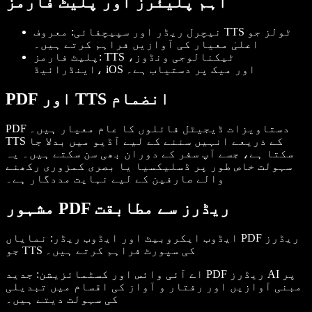
اہم پلیئرز اور پلیٹ فارمز
نیچرل ریڈر اور سپیچفائی
: معروف TTS ٹولز جو
اعلیٰ معیار کی آوازیں فراہم کرتے ہیں۔
: TTS ٹیکنالوجی ونڈوز،
پلیٹ فارمز
اینڈرائیڈ، iOS اور میک پر دستیاب ہے۔
PDF اور TTS انضمام
PDF دستاویزات ڈیجیٹل فائلوں کا عام معیار ہیں۔
TTS کے ذریعے انہیں سننے کے لیے آڈیو میں بدلا جا
سکتا ہے، جسے آپ سفر کے دوران بھی سن سکتے ہیں۔ یہ
سہولت خاص طور پر ڈسلیکسیا یا بصری کمزوری رکھنے
والے صارفین کے لیے نہایت مددگار ہے۔
مشہور PDF ریڈرز سے مطابقت
ایڈوب ایکروبیٹ اور ایڈوب ریڈر
: نمایاں PDF ریڈرز
جو TTS کی سپورٹ فراہم کرتے ہیں۔
اے آئی وائس اور کسٹمائزیشن
: جدید PDF ریڈرز AI پر
مبنی آوازیں اور رفتار و آواز کی اقسام میں تبدیلی
کی سہولت دیتے ہیں۔