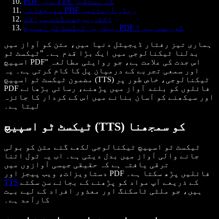
PDF میں TTS کا مستقبل
سپیچفائی PDF ریڈر آزمائیں
اکثر پوچھے گئے سوالات
بہترین ٹیکسٹ ٹو اسپیچ PDF کون سے ہیں؟
ہماری تیز رفتار ڈیجیٹل دنیا میں، متن کو آواز میں
بدلنا ٹیکنالوجی میں ایک بڑا قدم ہے۔ "ٹیکسٹ ٹو
اسپیچ PDF" اس جدت کی علامت ہے، جو روایتی مطالعہ
اور سمعی تجربے کے درمیان پل کا کام کرتی ہے۔ یہ
مضمون ٹیکسٹ ٹو اسپیچ (TTS) ٹیکنالوجی، خاص طور پر
PDF فائلوں کو بلند آواز میں پڑھنے، رسائی بڑھانے
اور سیکھنے کو آسان بنانے میں اس کے کردار کا جائزہ
لیتا ہے۔
ٹیکسٹ ٹو اسپیچ (TTS) کو سمجھنا
ٹیکسٹ ٹو اسپیچ ٹیکنالوجی لکھے گئے متن کو بولی
جانے والی آواز میں بدل دیتی ہے۔ اب یہ ٹول اتنا
ترقی یافتہ ہے کہ حقیقی جیسی آوازوں میں
دستاویزات، ویب پیجز اور PDF فائلیں پڑھ سکتا ہے۔
کے ذریعے آپ مواد کو پڑھنے کے بجائے سن سکتے
TTS
ہیں، جو ملٹی ٹاسکنگ اور معذور افراد کے لیے بہت
کارآمد ہے۔