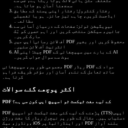
متعلقہ متن ہائی لائٹ ہوتا رہتا ہے، جس سے
سمجھنا آسان ہو جاتا ہے۔
رفتار کنٹرول
: رفتار اپنی پسند کے مطابق
ایڈجسٹ کریں، چاہے تیز جائزہ ہو یا تفصیلی
مطالعہ۔
نیوِیگیشن ٹولز
: صفحات کے درمیان آسانی سے
جائیں، سیکشن منتخب کریں اور اہم حصوں کو بُک
مارک کریں۔
آف لائن رسائی
: ایپ میں PDF محفوظ کریں اور بغیر
انٹرنیٹ آف لائن سنیں۔
AI چیٹ
: اپنی PDF کے بارے میں سپیچفائی کے AI
بوٹ سے سوال جواب کریں۔
مجموعی طور پر، سپیچفائی PDF ریڈر PDF مواد کے
ساتھ تعامل کے نئے، آسان اور مؤثر طریقے فراہم
کرتا ہے۔
اکثر پوچھے گئے سوالات
PDF کے لیے مفت ٹیکسٹ ٹو اسپیچ ایپ کون سی ہے؟
PDF پڑھنے کے لیے کئی مفت ٹیکسٹ ٹو اسپیچ (TTS) ایپس
دستیاب ہیں۔ مثال کے طور پر نیچرل ریڈر کا مفت ورژن
ونڈوز، میک، iOS اور اینڈرائیڈ پر PDF بلند آواز