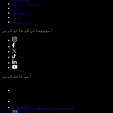
ایفیلی ایٹس
مدد
اسٹیٹس
پریس
برانڈ کٹ
اسپیچفائی کو فالو کریں
ایپ حاصل کریں
macOS کے لیے ڈاؤن لوڈ کریں