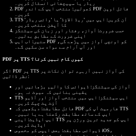
ریڈر یا سپیچفائی انسٹال کریں۔
PDF کھولیں
: منتخب ایپ کے اندر PDF فائل اوپن
کریں۔
TTS آن کریں
: ایپ میں 'ریڈ الاؤڈ' یا 'وائس ریڈر'
کا آپشن منتخب کریں۔
حسب ضرورت
: آواز، رفتار اور زبان کی سیٹنگز
اپنی ضرورت کے مطابق بدلیں۔
سنیں
: اب ایپ PDF کو اونچی آواز میں پڑھے گی،
اور آپ آرام سے مواد سن سکیں گے۔
PDF پر TTS کیوں کام نہیں کرتا؟
اگر PDF پر TTS کی آواز نہیں آرہی، تو ان نکات پر
نظر ڈالیں:
آواز کی سیٹنگز
: ڈیوائس کا والیم بڑھائیں اور
یقینی بنائیں کہ میوٹ نہ ہو۔
TTS ایپ سیٹنگز
: ایپ میں منتخب آواز اور آڈیو
آؤٹ پٹ چیک کریں۔
فائل مطابقت
: دیکھیں کہ PDF فارمیٹ آپ کی TTS
ایپ کے ساتھ مطابقت رکھتا ہے یا نہیں۔
ایپ اپڈیٹ
: اپنی TTS ایپ کو جدید ترین ورژن پر
اپڈیٹ کریں۔
ڈیوائس مطابقت
: بعض ایپس کو مخصوص iOS،
اینڈرائیڈ، ونڈوز یا میک ورژن کی ضرورت ہو