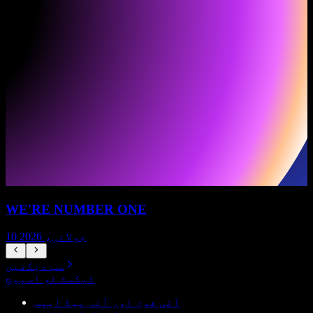
WE'RE NUMBER ONE
10 جولائی، 2026
سب دیکھیں
ٹیکسٹ ٹو اسپیچ
آئی فون اور آئی پیڈ ایپس