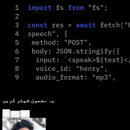
یہ مضمون شیئر کریں