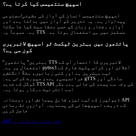
اسپیچ سنتھیسس کیا کرتا ہے؟
اسپیچ سنتھیسس انسان کی آواز کی مشینی/مصنوعی
پیداوار ہے۔ یہ تحریر کو آواز میں بدلتا ہے، اور
آواز، رفتار و زبان کو حسبِ منشا سیٹ کیا جا سکتا
ہے۔ عموماً یہ TTS سسٹمز میں ہی استعمال ہوتا ہے۔
پائتھون میں بہترین ٹیکسٹ ٹو اسپیچ لائبریری
کون سی ہے؟
"بہترین" پائتھون TTS لائبریری کا انحصار آپ کے
آفلائن اور کراس پلیٹ فارم کے
pyttsx3
استعمال پر ہے۔
لیے بہترین ہے اور کئی زبانیں، مثلاً انگلش،
سادگی اور
gTTS
فرانسیسی، ہندی سپورٹ کرتی ہے۔
گوگل کے جدید TTS API کی وجہ سے پسند کی جاتی ہے، مگر
اسے انٹرنیٹ درکار ہوتا ہے۔
ڈیولپرز کے لیے تیز، قابلِ پیمائش اور دوستانہ API
کے ذریعے اسپیچفائی کی پسندیدہ آوازوں تک رسائی
حاصل کریں
API تک رسائی حاصل کریں