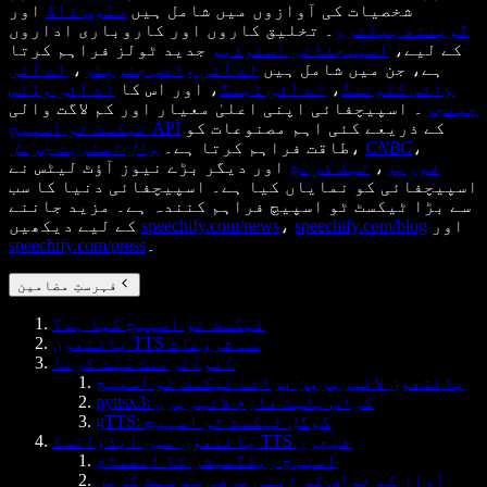
شخصیات کی آوازوں میں شامل ہیں
سنُوپ ڈاگ
اور
گوینتھ پیلٹرو
۔ تخلیق کاروں اور کاروباری اداروں
کے لیے،
اسپیچفائی اسٹوڈیو
جدید ٹولز فراہم کرتا
ہے، جن میں شامل ہیں
اے آئی وائس جنریٹر
،
اے آئی
وائس کلوننگ
،
اے آئی ڈبنگ
، اور اس کا
اے آئی وائس
چینجر
۔ اسپیچفائی اپنی اعلیٰ معیار اور کم لاگت والی
کے ذریعے کئی اہم مصنوعات کو
ٹیکسٹ ٹو اسپیچ API
،
CNBC
،
طاقت فراہم کرتا ہے۔
وال اسٹریٹ جرنل
فوربز
،
ٹیک کرنچ
اور دیگر بڑے نیوز آؤٹ لیٹس نے
اسپیچفائی کو نمایاں کیا ہے۔ اسپیچفائی دنیا کا سب
سے بڑا ٹیکسٹ ٹو اسپیچ فراہم کنندہ ہے۔ مزید جاننے
اور
speechify.com/blog
،
speechify.com/news
کے لیے دیکھیں
۔
speechify.com/press
فہرستِ مضامین
ٹیکسٹ ٹو اسپیچ کیا ہے؟
پائتھون TTS سے شروعات
انوائرمنٹ سیٹ کرنا
پائتھون لائبریریز برائے ٹیکسٹ ٹو اسپیچ
pyttsx3: کراس پلیٹ فارم لائبریری
gTTS: گوگل ٹیکسٹ ٹو اسپیچ
پائتھون میں ایڈوانسڈ TTS فیچرز
اسپیچ ریکگنیشن کا انضمام
آواز کے خواص کو اپنی مرضی سے سیٹ کریں