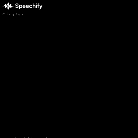
وائس ٹائپنگ کے ساتھ 5 گنا تیزی سے لکھیں
مصنوعات
مزید جانیں