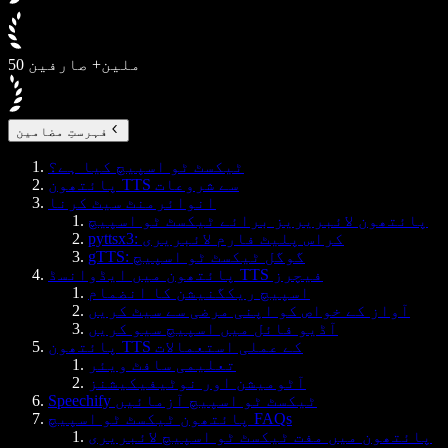
50 ملین+ صارفین
فہرستِ مضامین
ٹیکسٹ ٹو اسپیچ کیا ہے؟
پائتھون TTS سے شروعات
انوائرمنٹ سیٹ کرنا
پائتھون لائبریریز برائے ٹیکسٹ ٹو اسپیچ
pyttsx3: کراس پلیٹ فارم لائبریری
gTTS: گوگل ٹیکسٹ ٹو اسپیچ
پائتھون میں ایڈوانسڈ TTS فیچرز
اسپیچ ریکگنیشن کا انضمام
آواز کے خواص کو اپنی مرضی سے سیٹ کریں
آڈیو فائل میں اسپیچ سیو کریں
پائتھون TTS کے عملی استعمالات
تعلیمی سافٹ ویئر
آٹومیشن اور نوٹیفیکیشنز
Speechify ٹیکسٹ ٹو اسپیچ آزمائیں
پائتھون ٹیکسٹ ٹو اسپیچ FAQs
پائتھون میں مفت ٹیکسٹ ٹو اسپیچ لائبریری