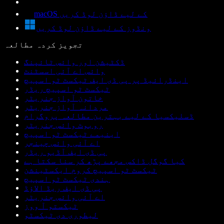
macOS کے لیے ڈاؤن لوڈ کریں
ونڈوز کے لیے ڈاؤن لوڈ کریں
تجویز کردہ مطالعہ
ڈکٹیشن اور وائس ٹائپنگ
وائس اے آئی اسسٹنٹ
اینڈرائیڈ پر پی ڈی ایف ٹیکسٹ ٹو اسپیچ
ٹیکسٹ ٹو اسپیچ ریڈر
خاتون آواز جنریٹر
مردانہ آواز جنریٹر
ڈسلیکسیا کے لیے بہترین مطالعہ پروگرام
روبوٹ وائس جنریٹر
اینیمے ٹیکسٹ ٹو اسپیچ
اے آئی وائس چینجر
پی ڈی ایف آڈیو ریڈر
کیا گوگل ڈاکس مجھے پڑھ کر سنا سکتا ہے
ٹیکسٹ ٹو اسپیچ کروم ایکسٹینشن
ہندی ٹیکسٹ ٹو اسپیچ
پی ڈی ایف ریڈ الاؤڈ
اے آئی وائس جنریٹر
ٹیکستو آ ووز
لیطوری دی ٹیکسٹو