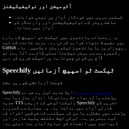
آٹومیشن اور نوٹیفیکیشنز
کسٹمر سروس میں خودکار آواز پر مبنی جوابات۔
سافٹ ویئر کے نوٹیفیکیشنز اور وارننگز کو
آواز میں سنانا۔
یہ رہنمائے پائتھون میں ٹیکسٹ ٹو اسپیچ کے بارے
میں مضبوط بنیاد فراہم کرتی ہے۔ مزید جاننے کے لیے
GitHub ریپوزٹریز یا پائتھون ٹیٹوریلز دیکھیں۔ یاد
رکھیں، سب سے بہتر سیکھنا عملی کام سے آتا ہے، تو
آج ہی کوئی چھوٹا سا پراجیکٹ شروع کر دیں!
Speechify ٹیکسٹ ٹو اسپیچ آزمائیں
قیمت
: آزمائشی طور پر مفت
ٹیکسٹ ٹو اسپیچ
ایک جدید ٹول ہے جس نے
Speechify
پڑھنے والے مواد تک رسائی کا انداز بدل دیا ہے۔
جدید TTS ٹیکنالوجی کے ذریعے، Speechify تحریر کو
قدرتی آواز میں بدلتا ہے۔ یہ بصارت سے کمزور،
پڑھنے میں مشکل، یا سن کر سیکھنے کے شوقین افراد کے
لیے بہترین ہے۔ اس کی لچک مختلف پلیٹ فارمز اور
ڈیوائسز میں انضمام کو نہایت آسان بنا دیتی ہے۔