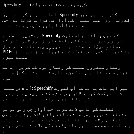
:
Speechify TTS کی سرفہرست 5 خصوصیات
: Speechify کئی زبانوں میں
اعلی معیار کی آوازیں
قدرتی اور اعلی معیار کی آوازیں فراہم کرتا ہے، جس
سے سننا آسان اور دلچسپ رہتا ہے۔
: Speechify کو ویب براؤزر، اسمارٹ
بہترین انضمام
فونز وغیرہ سمیت کئی پلیٹ فارمز اور ڈیوائسز کے
ساتھ جوڑا جا سکتا ہے۔ یوزرز ویب سائٹ، ای میل،
PDFs یا تقریباً کسی بھی ٹیکسٹ کو فوراً آواز میں بدل
سکتے ہیں۔
رفتار کنٹرول
: سننے کی رفتار خود طے کریں، چاہے
تیزی سے سننا ہو یا سکون سے آہستہ آہستہ مکمل سننا
ہو۔
: Speechify میں اہم بات یہ ہے کہ آپ کنورٹ
آف لائن سننا
شدہ ٹیکسٹ کو آف لائن بھی سن سکتے ہیں، یعنی بغیر
انٹرنیٹ کے بھی مواد دستیاب رہتا ہے۔
ٹیکسٹ کو ہائی لائٹ کرنا
: جب آواز چل رہی ہو تو
متعلقہ تحریر بھی ساتھ ساتھ ہائی لائٹ ہوتی ہے، جس
سے ایک ہی وقت میں سننے اور دیکھنے میں آسانی ہوتی
ہے۔ اس سے سمجھنے اور یاد رکھنے کی صلاحیت بہتر ہوتی
ہے۔