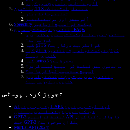
آڈیو فائل میں اسپیچ سیو کریں
پائتھون TTS کے عملی استعمالات
تعلیمی سافٹ ویئر
آٹومیشن اور نوٹیفیکیشنز
Speechify ٹیکسٹ ٹو اسپیچ آزمائیں
پائتھون ٹیکسٹ ٹو اسپیچ FAQs
پائتھون میں مفت ٹیکسٹ ٹو اسپیچ لائبریری
کون سی ہے؟
کیا gTTS کو انٹرنیٹ درکار ہے؟
کیا gTTS گوگل ٹیکسٹ ٹو اسپیچ پائتھون
لائبریری ہے؟
کیا pyttsx3 محفوظ ہے؟
پائتھون میں ٹیکسٹ ٹو اسپیچ کیسے کریں؟
اسپیچ سنتھیسس کیا کرتا ہے؟
پائتھون میں بہترین ٹیکسٹ ٹو اسپیچ
لائبریری کون سی ہے؟
تجویز کردہ پوسٹس
AI اوتار جنریٹر API: اپنے اوتار ویڈیوز
خودکار اور بڑی تعداد میں بنائیں
GPT-3 ٹیکسٹ ٹو اسپیچ API کا جائزہ: کیا کوئی
چیٹ GPT-3 پلگ ان موجود ہے؟
Murf.ai API (2024)