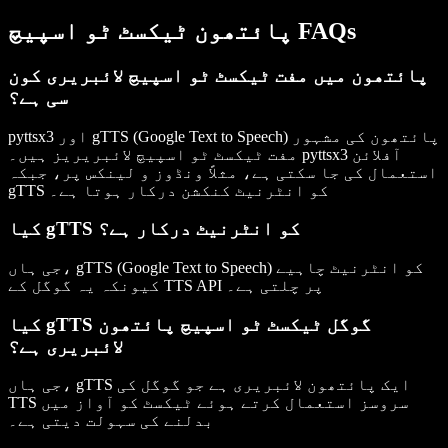
پائتھون ٹیکسٹ ٹو اسپیچ FAQs
پائتھون میں مفت ٹیکسٹ ٹو اسپیچ لائبریری کون
سی ہے؟
پائتھون کی مشہور
gTTS (Google Text to Speech)
اور
pyttsx3
آفلائن
pyttsx3
مفت ٹیکسٹ ٹو اسپیچ لائبریریز ہیں۔
استعمال کی جا سکتی ہے، مثلاً ونڈوز و لینکس پر، جبکہ
کو انٹرنیٹ کنکشن درکار ہوتا ہے۔
gTTS
کیا gTTS کو انٹرنیٹ درکار ہے؟
جی ہاں، gTTS (Google Text to Speech) کو انٹرنیٹ چاہیے
کیونکہ یہ گوگل کے TTS API پر چلتی ہے۔
کیا gTTS گوگل ٹیکسٹ ٹو اسپیچ پائتھون
لائبریری ہے؟
جی ہاں، gTTS ایک پائتھون لائبریری ہے جو گوگل کی
TTS سروسز استعمال کرتے ہوئے ٹیکسٹ کو آواز میں
بدلنے کی سہولت دیتی ہے۔