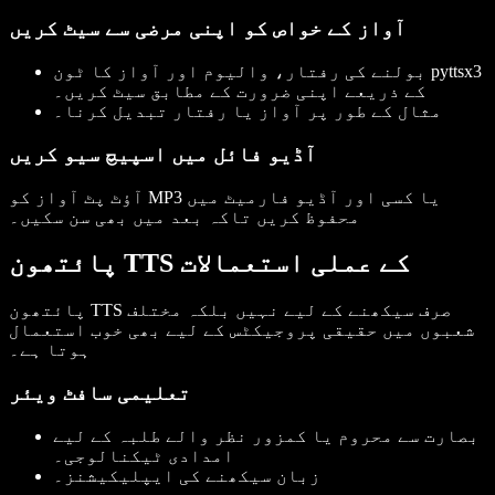
آواز کے خواص کو اپنی مرضی سے سیٹ کریں
pyttsx3
بولنے کی رفتار، والیوم اور آواز کا ٹون
کے ذریعے اپنی ضرورت کے مطابق سیٹ کریں۔
مثال کے طور پر آواز یا رفتار تبدیل کرنا۔
آڈیو فائل میں اسپیچ سیو کریں
آؤٹ پٹ آواز کو MP3 یا کسی اور آڈیو فارمیٹ میں
محفوظ کریں تاکہ بعد میں بھی سن سکیں۔
پائتھون TTS کے عملی استعمالات
پائتھون TTS صرف سیکھنے کے لیے نہیں بلکہ مختلف
شعبوں میں حقیقی پروجیکٹس کے لیے بھی خوب استعمال
ہوتا ہے۔
تعلیمی سافٹ ویئر
بصارت سے محروم یا کمزور نظر والے طلبہ کے لیے
امدادی ٹیکنالوجی۔
زبان سیکھنے کی ایپلیکیشنز۔