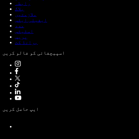
رابطہ
بلاگ
ملازمتیں
ایفیلی ایٹس
مدد
اسٹیٹس
پریس
برانڈ کٹ
اسپیچفائی کو فالو کریں
ایپ حاصل کریں