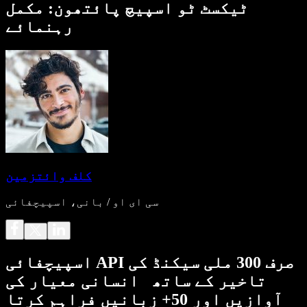
ٹیکسٹ ٹو اسپیچ پائتھون: مکمل
رہنمائے
کلف وائتزمین
سی ای او / بانی، اسپیچفائی
اسپیچفائی API صرف 300 ملی سیکنڈ کی
تاخیر کے ساتھ انسانی معیار کی
آوازیں اور 50+ زبانیں فراہم کرتا