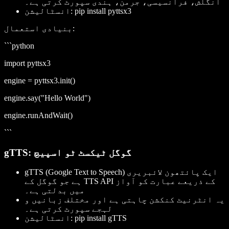
انگلش، فرانسیسی، جرمن، ہندی سپورٹ کرتی ہے۔
pip install pyttsx3
انسٹالیشن:
بنیادی استعمال:
```python
import pyttsx3
engine = pyttsx3.init()
engine.say("Hello World")
engine.runAndWait()
```
gTTS: گوگل ٹیکسٹ ٹو اسپیچ
ایک پائتھون لائبریری
gTTS (Google Text to Speech)
ہے جو گوگل کے TTS API کے ذریعے عبارت کو آواز
میں بدلتی ہے۔
یہ انٹرنیٹ کنکشن چاہتی ہے اور مختلف زبانیں و
لہجے سپورٹ کرتی ہے۔
pip install gTTS
انسٹالیشن: