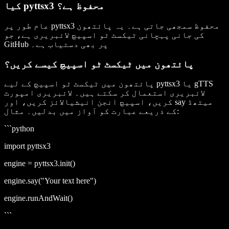
کیا pyttsx3 محفوظ ہے؟
عام طور پر pyttsx3 محفوظ سمجھی جاتی ہے۔ یہ پائتھون
کی جانی پہچانی ٹیکسٹ ٹو اسپیچ لائبریری ہے، جو
GitHub پر بھی دستیاب ہے۔
پائتھون میں ٹیکسٹ ٹو اسپیچ کیسے کریں؟
gTTS
یا
pyttsx3
پائتھون میں ٹیکسٹ ٹو اسپیچ کے لیے
لائبریری استعمال کر سکتے ہیں۔ لائبریری امپورٹ
میتھڈ
say
کریں، اسپیچ انجن انیشیالائز کریں، اور
کے ذریعے عبارت کو آواز میں بدلیں۔ مثال:
```python
import pyttsx3
engine = pyttsx3.init()
engine.say("Your text here")
engine.runAndWait()
```