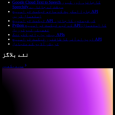
Google Cloud Text to Speech کا جائزہ اور کیوں
Speechify سبقت لے جاتا ہے
جاوا اسکرپٹ کے ساتھ ٹیکسٹ ٹو اسپیچ API
استعمال کریں
ٹیکسٹ ٹو اسپیچ API کی قیمتوں کا جائزہ
Python کے لیے ٹیکسٹ ٹو اسپیچ API کا استعمال:
تفصیلی ٹیوٹوریل
بہترین وائس کلوننگ APIs
اوپن اے آئی کا طاقتور ٹیکسٹ ٹو اسپیچ API
ٹریٹی آڈیو کے متبادل
نئے بلاگز
سب دیکھیں