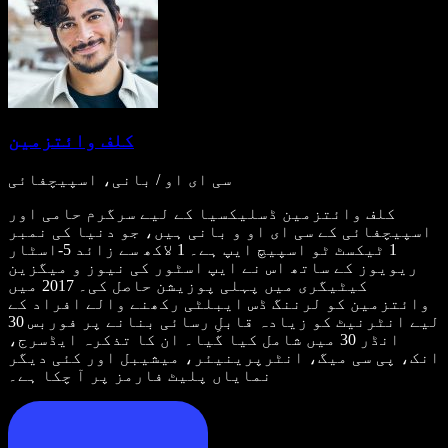
کلف وائتزمین
سی ای او / بانی، اسپیچفائی
کلف وائتزمین ڈسلیکسیا کے لیے سرگرم حامی اور
اسپیچفائی کے سی ای او و بانی ہیں، جو دنیا کی نمبر
1 ٹیکسٹ ٹو اسپیچ ایپ ہے۔ 1 لاکھ سے زائد 5-اسٹار
ریویوز کے ساتھ اس نے ایپ اسٹور کی نیوز و میگزین
کیٹیگری میں پہلی پوزیشن حاصل کی۔ 2017 میں
وائتزمین کو لرننگ ڈس ایبلٹی رکھنے والے افراد کے
لیے انٹرنیٹ کو زیادہ قابلِ رسائی بنانے پر فوربس 30
انڈر 30 میں شامل کیا گیا۔ ان کا تذکرہ ایڈسرج،
انک، پی سی میگ، انٹرپرینیئر، میشیبل اور کئی دیگر
نمایاں پلیٹ فارمز پر آ چکا ہے۔