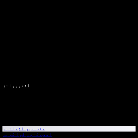
انٹرپرائز
مفت میں آزمائیں
ابھی ڈاؤن لوڈ کریں