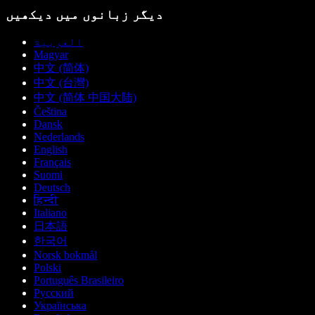
دیگر زبانوں میں دیکھیں
العربية
Magyar
中文 (简体)
中文 (台灣)
中文 (简体 中国大陆)
Čeština
Dansk
Nederlands
English
Français
Suomi
Deutsch
हिन्दी
Italiano
日本語
한국어
Norsk bokmål
Polski
Português Brasileiro
Русский
Українська