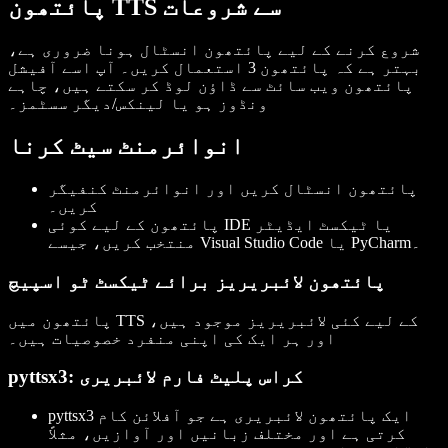
پائتھون TTS سے شروعات
شروع کرنے کے لیے پائتھون انسٹال ہونا ضروری ہے،
بہتر ہے کہ پائتھون 3 استعمال کریں۔ آپ اسے آفیشل
پائتھون ویب سائٹ سے ڈاؤن لوڈ کر سکتے ہیں، چاہے
ونڈوز ہو یا لینکس/دیگر سسٹمز۔
انوائرمنٹ سیٹ کرنا
پائتھون انسٹال کریں اور انوائرمنٹ کنفیگر
کریں۔
پائتھون کے لیے کوئی IDE یا ٹیکسٹ ایڈیٹر
منتخب کریں، جیسے Visual Studio Code یا PyCharm۔
پائتھون لائبریریز برائے ٹیکسٹ ٹو اسپیچ
پائتھون میں TTS کے لیے کئی لائبریریز موجود ہیں،
اور ہر ایک کی اپنی منفرد خصوصیات ہیں۔
pyttsx3: کراس پلیٹ فارم لائبریری
ایک پائتھون لائبریری ہے جو آفلائن کام
pyttsx3
کرتی ہے اور مختلف زبانیں اور آوازیں، مثلاً