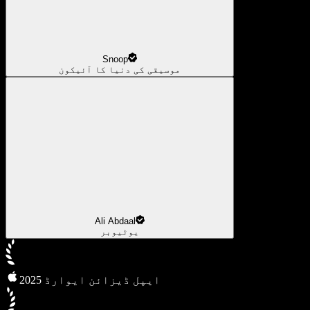
Snoop
موسیقی کی دنیا کا آئیکون
Ali Abdaal
یوٹیوبر
2025 ایپل ڈیزائن ایوارڈ