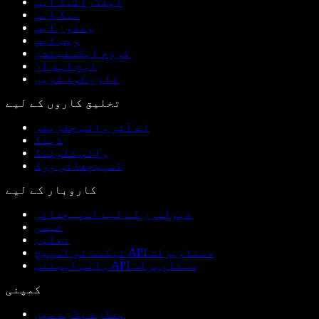
اینڈرائیڈ ایپ
میک ایپ
ونڈوز ایپ
ویب ایپ
کروم ایکسٹینشن
ایج ایڈ آن
ڈاؤن لوڈ کریں
تخلیق کاروں کے لیے
اے آئی وائس جنریٹر
ڈبنگ
وائس کلوننگ
اسپیچفائی ورک
کاروبار کے لیے
ڈیولپرز کے لیے اسپیچفائی
ٹیمز
تعلیم
ٹیکسٹ ٹو اسپیچ API دستاویزات
وائس ایجنٹس API دستاویزات
کمپنی
ہمارے بارے میں