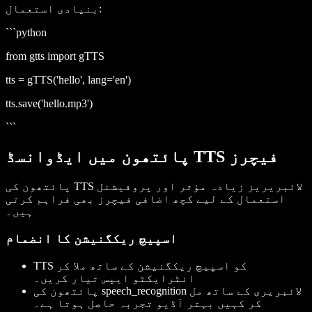
بنیادی استعمال:
```python
from gtts import gTTS
tts = gTTS('hello', lang='en')
tts.save('hello.mp3')
```
پائتھون میں ایڈوانسڈ TTS فیچرز
پائتھون کی TTS لائبریریز زیادہ مؤثر اور پروفیشنل
استعمال کے لیے کچھ اضافی فیچرز بھی فراہم کرتی
ہیں۔
اسپیچ ریکگنیشن کا انضمام
TTS کو اسپیچ ریکگنیشن کے ساتھ ملا کر
انٹرایکٹو ایپس تیار کریں۔
لائبریری کے ساتھ مل
speech_recognition
پائتھون کی
کر کہیں بہتر آڈیو تجربہ حاصل ہوتا ہے۔