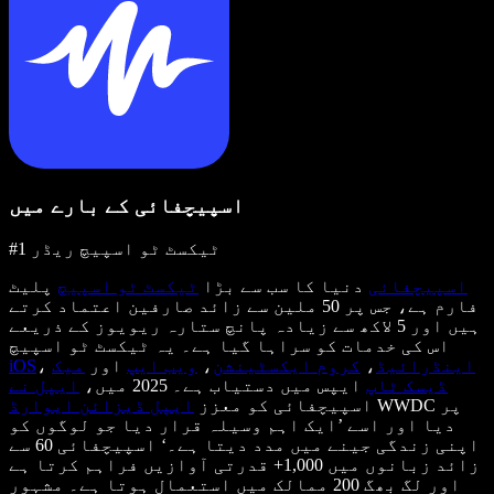
اسپیچفائی کے بارے میں
#1 ٹیکسٹ ٹو اسپیچ ریڈر
اسپیچفائی
دنیا کا سب سے بڑا
ٹیکسٹ ٹو اسپیچ
پلیٹ
فارم ہے، جس پر 50 ملین سے زائد صارفین اعتماد کرتے
ہیں اور 5 لاکھ سے زیادہ پانچ ستارہ ریویوز کے ذریعے
اس کی خدمات کو سراہا گیا ہے۔ یہ ٹیکسٹ ٹو اسپیچ
اینڈرائیڈ
،
کروم ایکسٹینشن
،
ویب ایپ
اور
میک
،
iOS
ڈیسک ٹاپ
ایپس میں دستیاب ہے۔ 2025 میں،
ایپل نے
WWDC پر
اسپیچفائی کو معزز
ایپل ڈیزائن ایوارڈ
دیا اور اسے ’ایک اہم وسیلہ قرار دیا جو لوگوں کو
اپنی زندگی جینے میں مدد دیتا ہے۔‘ اسپیچفائی 60 سے
زائد زبانوں میں 1,000+ قدرتی آوازیں فراہم کرتا ہے
اور لگ بھگ 200 ممالک میں استعمال ہوتا ہے۔ مشہور