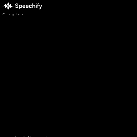
وائس ٹائپنگ کے ساتھ 5 گنا تیزی سے لکھیں
مصنوعات
مزید جانیں