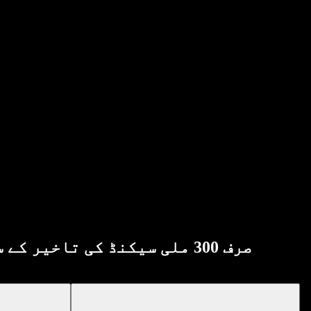
اسپیچفائی API صرف 300 ملی سیکنڈ کی تاخیر کے ساتھ انسانی معیار کی آوازیں اور 50+ زبانیں فراہم کرتا ہے