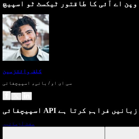
کلف وائتزمین
سی ای او / بانی، اسپیچفائی
مفت آزمائیں