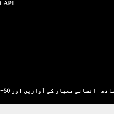
اوپن اے آئی کا طاقتور ٹیکسٹ ٹو اسپیچ API