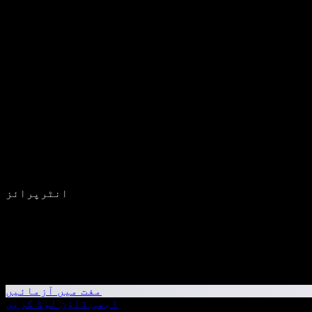
انٹرپرائز
مفت میں آزمائیں
ابھی ڈاؤن لوڈ کریں