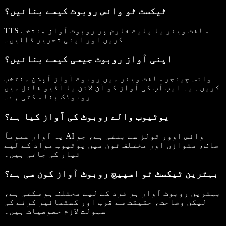
ٹیکسٹ ٹو وائس روبوٹ کیسے بنائیں؟
TTS سافٹ ویئر یا پلیٹ فارم پر روبوٹ آواز منتخب
کریں اور اپنی تحریر ڈالیں۔
اپنی آواز روبوٹ جیسی کیسے بنائیں؟
وائس چینجر سافٹ ویئر میں روبوٹ آواز آپشن منتخب
کریں۔ یہ ایپ آپ کی آواز کو آن لائن یا آڈیو فائل میں
روبوٹک بنا سکتی ہے۔
یوٹیوب والے روبوٹ کی آواز کیا ہے؟
یہ آواز عموماً AI وائس اوور ٹولز سے بنتی ہے، جو
صاف، متوازن اور مختلف ٹون میں یوٹیوب مواد کے لیے
تیار کی جاتی ہیں۔
بہترین ٹیکسٹ ٹو اسپیچ روبوٹ آواز کون سی ہے؟
بہترین روبوٹ آواز ہر فرد کے لیے مختلف ہو سکتی ہے،
لیکن وضاحت، حقیقت سے قرب اور کسٹمائیز کرنے کی
سہولت لازم خصوصیات ہیں۔