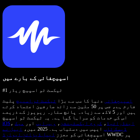
اسپیچفائی کے بارے میں
#1 ٹیکسٹ ٹو اسپیچ ریڈر
اسپیچفائی
دنیا کا سب سے بڑا
ٹیکسٹ ٹو اسپیچ
پلیٹ
فارم ہے، جس پر 50 ملین سے زائد صارفین اعتماد کرتے
ہیں اور 5 لاکھ سے زیادہ پانچ ستارہ ریویوز کے ذریعے
اس کی خدمات کو سراہا گیا ہے۔ یہ ٹیکسٹ ٹو اسپیچ
اینڈرائیڈ
،
کروم ایکسٹینشن
،
ویب ایپ
اور
میک
،
iOS
ڈیسک ٹاپ
ایپس میں دستیاب ہے۔ 2025 میں،
ایپل نے
WWDC پر
اسپیچفائی کو معزز
ایپل ڈیزائن ایوارڈ