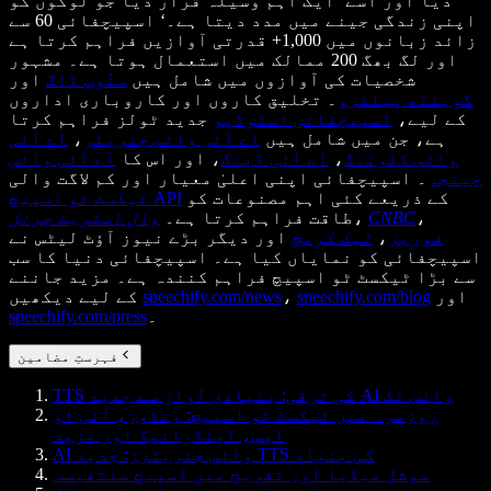
دیا اور اسے ’ایک اہم وسیلہ قرار دیا جو لوگوں کو
اپنی زندگی جینے میں مدد دیتا ہے۔‘ اسپیچفائی 60 سے
زائد زبانوں میں 1,000+ قدرتی آوازیں فراہم کرتا ہے
اور لگ بھگ 200 ممالک میں استعمال ہوتا ہے۔ مشہور
شخصیات کی آوازوں میں شامل ہیں
سنُوپ ڈاگ
اور
گوینتھ پیلٹرو
۔ تخلیق کاروں اور کاروباری اداروں
کے لیے،
اسپیچفائی اسٹوڈیو
جدید ٹولز فراہم کرتا
ہے، جن میں شامل ہیں
اے آئی وائس جنریٹر
،
اے آئی
وائس کلوننگ
،
اے آئی ڈبنگ
، اور اس کا
اے آئی وائس
چینجر
۔ اسپیچفائی اپنی اعلیٰ معیار اور کم لاگت والی
کے ذریعے کئی اہم مصنوعات کو
ٹیکسٹ ٹو اسپیچ API
،
CNBC
،
طاقت فراہم کرتا ہے۔
وال اسٹریٹ جرنل
فوربز
،
ٹیک کرنچ
اور دیگر بڑے نیوز آؤٹ لیٹس نے
اسپیچفائی کو نمایاں کیا ہے۔ اسپیچفائی دنیا کا سب
سے بڑا ٹیکسٹ ٹو اسپیچ فراہم کنندہ ہے۔ مزید جاننے
اور
speechify.com/blog
،
speechify.com/news
کے لیے دیکھیں
۔
speechify.com/press
فہرستِ مضامین
TTS کی ترقی: بنیادی آواز سے جدید AI وائس تک
روزمرہ میں ٹیکسٹ ٹو اسپیچ: ونڈوز، آئی او
ایس، اینڈرائیڈ اور مزید
AI وائس جنریٹرز: جدید TTS کی بنیاد
سوشل میڈیا اور تفریح میں اسپیچ سنتھیسس