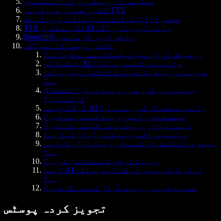
تعلیمی اور پیشہ ورانہ استعمال
کثیر لسانی مواقع پر TTS
شخصی آواز: ٹیکسٹ سے پرسنلائزڈ وائس تک
TTS کا مستقبل: AI وائس اوور اور آگے
Speechify وائس اوور آزمائیں
اکثر پوچھے گئے سوالات
روبوٹک آواز میں ٹیکسٹ کیسے بدلا جائے؟
ٹیکسٹ کو AI وائس میں کیسے بدلیں؟
کون سا روبوٹ وائس آپ کا لکھا ہوا بولتا
ہے؟
یوٹیوبرز کون سی روبوٹ آواز استعمال
کرتے ہیں؟
لوگ کون سی AI وائس استعمال کر رہے ہیں؟
ٹیکسٹ ٹو وائس روبوٹ کیسے بنائیں؟
اپنی آواز روبوٹ جیسی کیسے بنائیں؟
یوٹیوب والے روبوٹ کی آواز کیا ہے؟
بہترین ٹیکسٹ ٹو اسپیچ روبوٹ آواز کون سی
ہے؟
روبوٹ آواز کیسے حاصل کریں؟
ایسی AI آواز کیا ہے جو آپ کے لیے بولتی
ہو؟
کمپیوٹر پر روبوٹ آواز کیسے لگائیں؟
تجویز کردہ پوسٹس