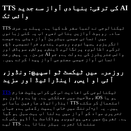
TTS کی ترقی: بنیادی آواز سے جدید AI
وائس تک
TTS ٹیکنالوجی نے لمبا سفر طے کیا ہے۔ پہلے یہ صرف
سادہ روبوٹ آوازیں بناتی تھی، اب یہ کئی زبانوں
میں انسانی جیسی بہترین آواز دیتی ہے جیسے
انگریزی، ہسپانوی، روسی، ہندی، فرانسیسی، ڈچ،
ترکی، اطالوی، پرتگالی، ڈینش، پولش، سویڈش اور
جرمن۔ یہ پیش رفت AI وائس جنریٹرز کی بدولت ہے، جو
انسانی آواز جیسی مصنوعی آواز پیدا کرتے ہیں۔
روزمرہ میں ٹیکسٹ ٹو اسپیچ: ونڈوز،
آئی او ایس، اینڈرائیڈ اور مزید
ٹیکنالوجی کی افادیت اس کی کراس پلیٹ فارم
TTS
صلاحیت میں جھلکتی ہے۔ چاہے ونڈوز ہو، iOS ہو یا
اینڈرائیڈ، صارفین بآسانی TTS استعمال کر سکتے
ہیں۔ یہ ای-لرننگ میں خاص اہمیت رکھتی ہے، جہاں
تحریری مواد کو آواز میں بدلنا اب بہت سہل ہو گیا
ہے۔ تفریح میں بھی یوٹیوب، پوڈکاسٹ یا آڈیو بکس کے
لیے TTS سننے کا تجربہ بہتر بناتا ہے۔