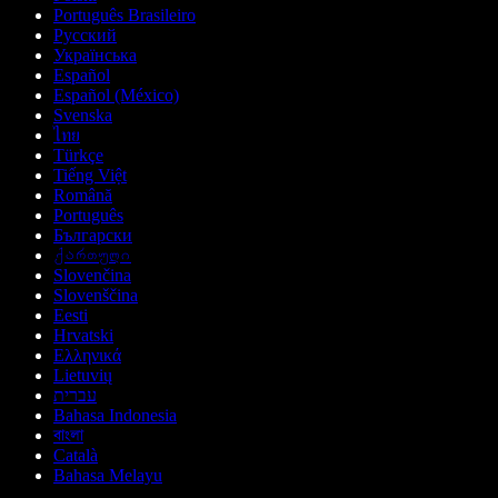
Português Brasileiro
Русский
Українська
Español
Español (México)
Svenska
ไทย
Türkçe
Tiếng Việt
Română
Português
Български
ქართული
Slovenčina
Slovenščina
Eesti
Hrvatski
Ελληνικά
Lietuvių
עברית
Bahasa Indonesia
বাংলা
Català
Bahasa Melayu