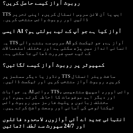
روبوٹ آواز کیسے حاصل کریں؟
TTS ایپ یا آن لائن سروس انسٹال کریں، اپنی تحریر
ڈالیں اور روبوٹ وائس منتخب کریں۔
ایسی AI آواز کیا ہے جو آپ کے لیے بولتی ہو؟
یہ TTS سروس سے بننے والی AI آواز ہے، جو ٹیکسٹ کو
انسانی انداز میں پڑھ سکتی ہے اور مختلف استعمالات
کے لیے حسبِ ضرورت ڈھالی جا سکتی ہے۔
کمپیوٹر پر روبوٹ آواز کیسے لگائیں؟
ونڈوز یا دیگر سسٹمز پر TTS سافٹ ویئر انسٹال
کریں، روبوٹ آواز منتخب کریں اور ٹیکسٹ ڈالیں۔
یہ جوابات AI وائس، TTS، وائس اوور، اسپیچ سنتھیسس
اور دیگر اہم موضوعات کا احاطہ کرتے ہیں، اور
مختلف زبانوں و پلیٹ فارمز میں روبوٹ وائس
ٹیکنالوجی کی آسانی اور وسعت واضح کرتے ہیں۔
انتہائی جدید اے آئی آوازوں، لامحدود فائلوں
اور 24/7 سپورٹ سے لطف اٹھائیں