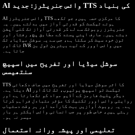
AI وائس جنریٹرز: جدید TTS کی بنیاد
AI وائس جنریٹرز TTS کا مرکزی حصہ ہیں، جو لکھے
ہوئے ٹیکسٹ کو قدرتی آواز میں بدلتے ہیں۔ یہ
جنریٹرز روبوٹک سے لے کر قدرتی آواز تک کئی آپشن
دیتے ہیں۔ صارف اپنی پسند کے مطابق پچ، رفتار اور
ٹون خود سیٹ کر سکتا ہے، جس سے یہ سوشل میڈیا، ٹک
ٹاک اور IVR میں وائس اوور کے لیے بہترین ٹول بن
جاتا ہے۔
سوشل میڈیا اور تفریح میں اسپیچ
سنتھیسس
TTS کا اثر سوشل میڈیا اور تفریح میں صاف دکھائی
دیتا ہے۔ AI ٹیکسٹ ٹو اسپیچ یوٹیوب، ٹک ٹاک اور
دیگر پلیٹ فارمز کے آڈیو مواد کو نکھارتا ہے اور
روایتی وائس اوور تکنیک کا مؤثر متبادل فراہم کرتا
ہے۔ یہ روبوٹ آوازیں بہت کارآمد اور ہر وقت دستیاب
رہتی ہیں، خاص طور پر جب انسانی وائس ایکٹر ہر بار
میسر نہ ہو۔
تعلیمی اور پیشہ ورانہ استعمال