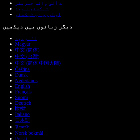
اے آئی وائس جنریٹر
ٹیکستو آ ووز
لیطوری دی ٹیکسٹو
دیگر زبانوں میں دیکھیں
العربية
Magyar
中文 (简体)
中文 (台灣)
中文 (简体 中国大陆)
Čeština
Dansk
Nederlands
English
Français
Suomi
Deutsch
हिन्दी
Italiano
日本語
한국어
Norsk bokmål
Polski