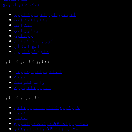
ٹیکسٹ ٹو اسپیچ
آئی فون اور آئی پیڈ ایپس
اینڈرائیڈ ایپ
میک ایپ
ونڈوز ایپ
ویب ایپ
کروم ایکسٹینشن
ایج ایڈ آن
ڈاؤن لوڈ کریں
تخلیق کاروں کے لیے
اے آئی وائس جنریٹر
ڈبنگ
وائس کلوننگ
اسپیچفائی ورک
کاروبار کے لیے
ڈیولپرز کے لیے اسپیچفائی
ٹیمز
تعلیم
ٹیکسٹ ٹو اسپیچ API دستاویزات
وائس ایجنٹس API دستاویزات