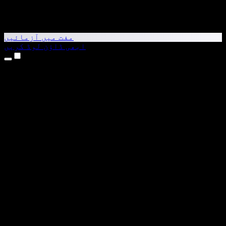
مفت میں آزمائیں
ابھی ڈاؤن لوڈ کریں
مصنوعات
متن کو آواز میں بدلیں
iPhone اور iPad ایپس
Android ایپ
Chrome ایکسٹینشن
Edge ایکسٹینشن
ویب ایپ
Mac ایپ