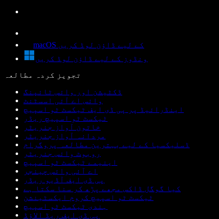
macOS کے لیے ڈاؤن لوڈ کریں
ونڈوز کے لیے ڈاؤن لوڈ کریں
تجویز کردہ مطالعہ
ڈکٹیشن اور وائس ٹائپنگ
وائس اے آئی اسسٹنٹ
اینڈرائیڈ پر پی ڈی ایف ٹیکسٹ ٹو اسپیچ
ٹیکسٹ ٹو اسپیچ ریڈر
خاتون آواز جنریٹر
مردانہ آواز جنریٹر
ڈسلیکسیا کے لیے بہترین مطالعہ پروگرام
روبوٹ وائس جنریٹر
اینیمے ٹیکسٹ ٹو اسپیچ
اے آئی وائس چینجر
پی ڈی ایف آڈیو ریڈر
کیا گوگل ڈاکس مجھے پڑھ کر سنا سکتا ہے
ٹیکسٹ ٹو اسپیچ کروم ایکسٹینشن
ہندی ٹیکسٹ ٹو اسپیچ
پی ڈی ایف ریڈ الاؤڈ