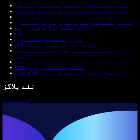
آسانی سے انگلش بولنے کی مہارت کی رہنمائی
آوازوں کے اجزاء: فونیوز کی دنیا کو سمجھنا
گوگل ریڈ اینڈ رائٹ کی ہمہ جہتی کا جائزہ
حقیقی انداز میں متن کو آواز میں کیسے بدلیں
ٹاک ٹو ٹیکسٹ کی 5 بہترین ایپس
gtts
تصویر سے متن کیسے نکالیں
PDF سے تصاویر نکالنے کا طریقہ
پی ڈی ایف سے ٹیکسٹ کاپی نہ ہونے کا مسئلہ: حل
جانیں
آئی فون پر تصاویر کو پی ڈی ایف میں کیسے بدلیں
PDF سے متن کیسے کاپی کریں
Read to Me اور متبادل ٹولز کی دنیا کا جائزہ
نئے بلاگز
سب دیکھیں