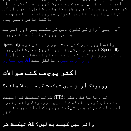
اور ہر آواز اپنی مرضی سے سیٹ کریں۔ سرگوشی سے لے
کر غصے اور چیخ تک، ہر طرح کا جذبہ شامل کریں۔ آپ کی
کہانی یا پریزنٹیشن قدرتی خصوصیات کے ساتھ جیتا
جاگتا تاثر دیتی ہے۔
آپ اپنی آواز کو کلون بھی کر سکتے ہیں اور اسی سے
وائس اوور تیار کر سکتے ہیں۔
Speechify وائس اوور میں کئی مفت اور رائلٹی فری
امیجز، ویڈیوز اور آڈیوز بھی شامل ہیں۔ Speechify
وائس اوور ہر ٹیم کے لیے شاندار انتخاب ہے۔ آپ
آج
، بالکل مفت!
ہی ہماری AI آواز آزمائیں
اکثر پوچھے گئے سوالات
روبوٹک آواز میں ٹیکسٹ کیسے بدلا جائے؟
کوئی ٹیکسٹ ٹو اسپیچ (TTS) ٹول یا سافٹ ویئر
استعمال کریں۔ ٹیکسٹ ڈالیں، روبوٹک وائس چنیں،
اور سافٹ ویئر وہی ٹیکسٹ روبوٹک آواز میں سنا دے
گا۔
ٹیکسٹ کو AI وائس میں کیسے بدلیں؟