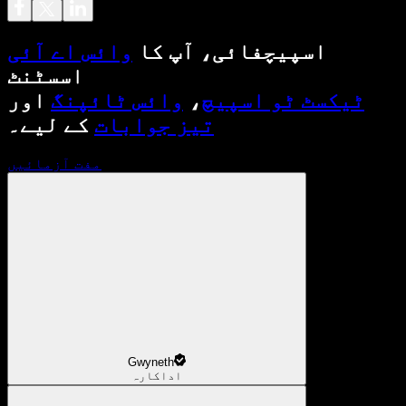
اسپیچفائی، آپ کا
وائس اے آئی
اسسٹنٹ
ٹیکسٹ ٹو اسپیچ
،
وائس ٹائپنگ
اور
تیز جوابات
کے لیے۔
مفت آزمائیں
Gwyneth
اداکارہ