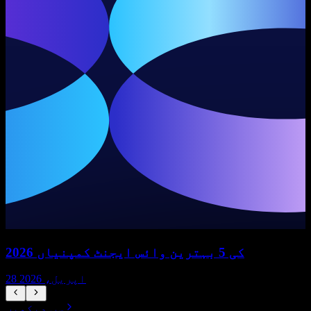
2026 کی 5 بہترین وائس ایجنٹ کمپنیاں
28 اپریل، 2026
سب دیکھیں