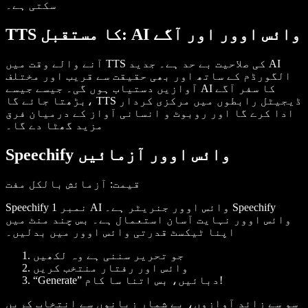
سکتی ہے۔
TTS کا مستقبل: AI وائس اوور اور آگے
آنے والے وقت میں TTS کی صلاحیت بے حد ہے۔ جدید AI
الگورڈم کے ساتھ اور بھی حقیقت سے قریب اور مختلف
آوازیں دستیاب ہوں گی۔ جیسے جیسے AI کا سفر آگے
بڑھتا جائے گا، TTS ڈیجیٹل رابطوں میں مرکزی کردار
ادا کرے گا اور روبوٹ و انسانی آواز کے درمیان فرق
مزید گھٹا دے گا۔
Speechify وائس اوور آزمائیں
قیمت
: آزمائش بالکل مفت
Speechify نمبر 1 AI وائس اوور جنریٹر ہے۔ Speechify
وائس اوور نہایت آسان استعمال ہے۔ بس چند منٹ میں
اپنا ٹیکسٹ قدرتی وائس اوور میں بدلیں۔
جو تحریر سننی ہے وہ لکھیں
وائس اور رفتار منتخب کریں
“Generate” دبائیں، بس اتنا سا کام!
سو سے زائد آوازوں، بے شمار زبانوں سے انتخاب کریں