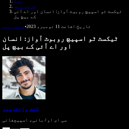
ہوم
ڈویلپرز کے لیے Speechify
ٹی ٹی ایس
ٹیکسٹ ٹو اسپیچ روبوٹ آواز: انسان اور اے آئی
کے بیچ پل
تاریخِ اشاعت
11 نومبر، 2023
•
ٹی ٹی ایس
ٹیکسٹ ٹو اسپیچ روبوٹ آواز: انسان
اور اے آئی کے بیچ پل
کلف وائتزمین
سی ای او / بانی، اسپیچفائی