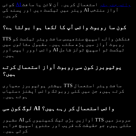
AI وائس جنریٹر
استعمال کریں۔ آن لائن یا سافٹ
کوئی
ویئر میں ٹیکسٹ دیں اور پسند کی AI آواز منتخب
کریں۔
کون سا روبوٹ وائس آپ کا لکھا ہوا بولتا ہے؟
TTS فنکشن والے اسپیچ سنتھیسس سافٹ ویئر ٹیکسٹ کو
روبوٹ آواز میں پڑھ سکتے ہیں۔ مقبول مثالوں میں
وائس اوور ایپس اور AI ٹیکسٹ ٹو اسپیچ ٹولز شامل
ہیں۔
یوٹیوبرز کون سی روبوٹ آواز استعمال کرتے
ہیں؟
بیشتر یوٹیوبرز معیاری TTS سافٹ ویئر استعمال
کرتے ہیں، جن میں کئی روبوٹک وائس آپشنز دستیاب
ہوتے ہیں۔
لوگ کون سی AI وائس استعمال کر رہے ہیں؟
مشہور AI آوازیں بڑی ٹیک کمپنیوں کی TTS سروسز میں
ملتی ہیں، جو حقیقت کے قریب اور متنوع اسپیچ فراہم
کرتی ہیں۔