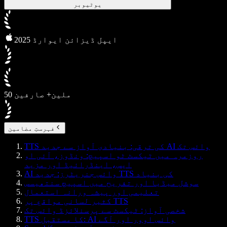
یوٹیوبر
2025 ایپل ڈیزائن ایوارڈ
50 ملین+ صارفین
فہرستِ مضامین
TTS کی ترقی: بنیادی آواز سے جدید AI وائس تک
روزمرہ میں ٹیکسٹ ٹو اسپیچ: ونڈوز، آئی او
ایس، اینڈرائیڈ اور مزید
AI وائس جنریٹرز: جدید TTS کی بنیاد
سوشل میڈیا اور تفریح میں اسپیچ سنتھیسس
تعلیمی اور پیشہ ورانہ استعمال
کثیر لسانی مواقع پر TTS
شخصی آواز: ٹیکسٹ سے پرسنلائزڈ وائس تک
TTS کا مستقبل: AI وائس اوور اور آگے