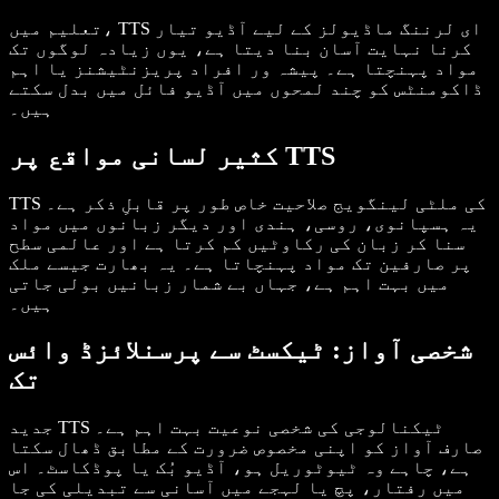
تعلیم میں، TTS ای لرننگ ماڈیولز کے لیے آڈیو تیار
کرنا نہایت آسان بنا دیتا ہے، یوں زیادہ لوگوں تک
مواد پہنچتا ہے۔ پیشہ ور افراد پریزنٹیشنز یا اہم
ڈاکومنٹس کو چند لمحوں میں آڈیو فائل میں بدل سکتے
ہیں۔
کثیر لسانی مواقع پر TTS
TTS کی ملٹی لینگویج صلاحیت خاص طور پر قابلِ ذکر ہے۔
یہ ہسپانوی، روسی، ہندی اور دیگر زبانوں میں مواد
سنا کر زبان کی رکاوٹیں کم کرتا ہے اور عالمی سطح
پر صارفین تک مواد پہنچاتا ہے۔ یہ بھارت جیسے ملک
میں بہت اہم ہے، جہاں بے شمار زبانیں بولی جاتی
ہیں۔
شخصی آواز: ٹیکسٹ سے پرسنلائزڈ وائس
تک
جدید TTS ٹیکنالوجی کی شخصی نوعیت بہت اہم ہے۔
صارف آواز کو اپنی مخصوص ضرورت کے مطابق ڈھال سکتا
ہے، چاہے وہ ٹیوٹوریل ہو، آڈیو بُک یا پوڈکاسٹ۔ اس
میں رفتار، پچ یا لہجے میں آسانی سے تبدیلی کی جا