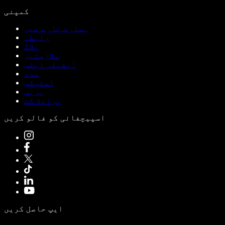
کمپنی
ہمارے بارے میں
رابطہ
بلاگ
ملازمتیں
ایفیلی ایٹس
مدد
اسٹیٹس
پریس
برانڈ کٹ
اسپیچفائی کو فالو کریں
ایپ حاصل کریں