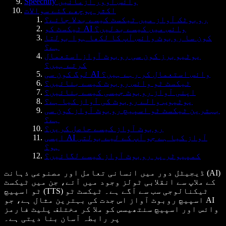
Speechify وائس اوور آزمائیں
اکثر پوچھے گئے سوالات
روبوٹک آواز میں ٹیکسٹ کیسے بدلا جائے؟
ٹیکسٹ کو AI وائس میں کیسے بدلیں؟
کون سا روبوٹ وائس آپ کا لکھا ہوا بولتا
ہے؟
یوٹیوبرز کون سی روبوٹ آواز استعمال
کرتے ہیں؟
لوگ کون سی AI وائس استعمال کر رہے ہیں؟
ٹیکسٹ ٹو وائس روبوٹ کیسے بنائیں؟
اپنی آواز روبوٹ جیسی کیسے بنائیں؟
یوٹیوب والے روبوٹ کی آواز کیا ہے؟
بہترین ٹیکسٹ ٹو اسپیچ روبوٹ آواز کون سی
ہے؟
روبوٹ آواز کیسے حاصل کریں؟
ایسی AI آواز کیا ہے جو آپ کے لیے بولتی
ہو؟
کمپیوٹر پر روبوٹ آواز کیسے لگائیں؟
ڈیجیٹل دور میں انسانی تعامل اور مصنوعی ذہانت (AI)
کے ملاپ سے انقلابی ٹولز وجود میں آئے، جن میں ٹیکسٹ
ٹو اسپیچ (TTS) ٹیکنالوجی سب سے آگے ہے۔ ٹیکسٹ ٹو
اسپیچ روبوٹ آواز اس جدت کی بہترین مثال ہے، جو AI
وائس اور اسپیچ سنتھیسس کو ملا کر مختلف پلیٹ فارمز
پر رابطہ آسان بنا دیتی ہے۔