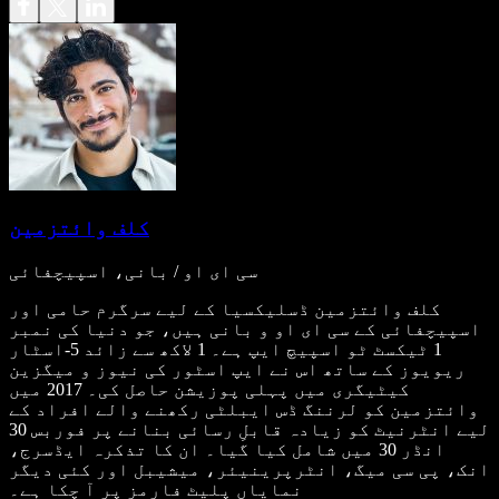
کلف وائتزمین
سی ای او / بانی، اسپیچفائی
کلف وائتزمین ڈسلیکسیا کے لیے سرگرم حامی اور
اسپیچفائی کے سی ای او و بانی ہیں، جو دنیا کی نمبر
1 ٹیکسٹ ٹو اسپیچ ایپ ہے۔ 1 لاکھ سے زائد 5-اسٹار
ریویوز کے ساتھ اس نے ایپ اسٹور کی نیوز و میگزین
کیٹیگری میں پہلی پوزیشن حاصل کی۔ 2017 میں
وائتزمین کو لرننگ ڈس ایبلٹی رکھنے والے افراد کے
لیے انٹرنیٹ کو زیادہ قابلِ رسائی بنانے پر فوربس 30
انڈر 30 میں شامل کیا گیا۔ ان کا تذکرہ ایڈسرج،
انک، پی سی میگ، انٹرپرینیئر، میشیبل اور کئی دیگر
نمایاں پلیٹ فارمز پر آ چکا ہے۔