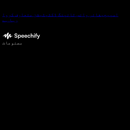
اسپیچیفائی وائس ٹائپنگ ڈکٹیٹیشن متعارف کروا
رہا ہے
وائس ٹائپنگ کے ساتھ 5 گنا تیزی سے لکھیں
مصنوعات
مزید جانیں