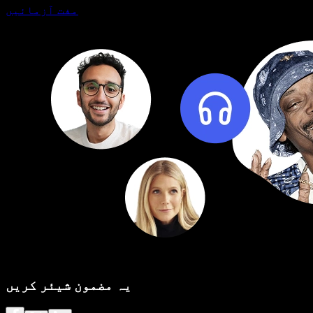
مفت آزمائیں
یہ مضمون شیئر کریں