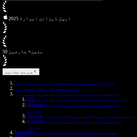
2025 ایپل ڈیزائن ایوارڈ
50 ملین+ صارفین
فہرستِ مضامین
میرا ٹیکسٹ ٹو اسپیچ کیوں نہیں چل رہا؟
عام ٹیکسٹ ٹو اسپیچ مسائل
ٹیکسٹ ٹو اسپیچ کے مسائل کیسے درست کریں
iOS پر ٹیکسٹ ٹو اسپیچ کے مسائل حل کریں
Android پر ٹیکسٹ ٹو اسپیچ کے مسائل حل
کریں
Discord پر ٹیکسٹ ٹو اسپیچ کے مسائل حل کریں
Windows پر ٹیکسٹ ٹو اسپیچ کے مسائل حل
کریں
Speechify – بھروسہ مند ٹیکسٹ ٹو اسپیچ ٹول