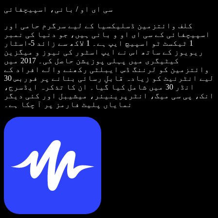
سی ای او / بانی، اسپیچفائی
کلف وائتزمین ڈسلیکسیا کے لیے سرگرم حامی اور
اسپیچفائی کے سی ای او و بانی ہیں، جو دنیا کی نمبر
1 ٹیکسٹ ٹو اسپیچ ایپ ہے۔ 1 لاکھ سے زائد 5-اسٹار
ریویوز کے ساتھ اس نے ایپ اسٹور کی نیوز و میگزین
کیٹیگری میں پہلی پوزیشن حاصل کی۔ 2017 میں
وائتزمین کو لرننگ ڈس ایبلٹی رکھنے والے افراد کے
لیے انٹرنیٹ کو زیادہ قابلِ رسائی بنانے پر فوربس 30
انڈر 30 میں شامل کیا گیا۔ ان کا تذکرہ ایڈسرج،
انک، پی سی میگ، انٹرپرینیئر، میشیبل اور کئی دیگر
نمایاں پلیٹ فارمز پر آ چکا ہے۔