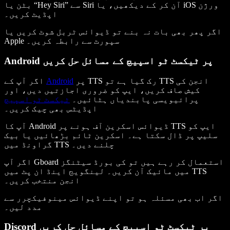
بٹن یا “Hey Siri” سے Siri آن کر کے دیکھیں، یا iOS ورژن
اپڈیٹ کریں۔
اگر پھر بھی بات نہ بنے تو ڈیوائس ٹربل شوٹ کریں یا
Apple سپورٹ سے رابطہ کریں۔
Android پر ٹیکسٹ ٹو اسپیچ کے مسائل حل کریں
پر TTS رک گیا ہے تو TTS انجن کی
Android
اگر آپ کے
کیش صاف کریں، ایپ کو ضروری اجازتیں دیں، اور
پرائیویسی پابندیاں ہٹائیں۔
ٹیکسٹ ٹو اسپیچ
اپڈیٹس بھی چیک کریں۔
آپ کا Android ڈیوائس اسکرین آف ہونے پر TTS ایپ کو
سلیپ پر ڈال سکتا ہے۔ اسکرین ٹائم بڑھائیں یا بیک
گراونڈ میں TTS چلنے دیں۔
اگر آپ Gboard استعمال کر رہے ہیں تو کی بورڈ سیٹنگز
میں مائیک آن کریں۔ لینگویج اینڈ ان پٹ میں TTS
انجن منتخب کریں۔
اگر اب بھی مسئلہ ہو تو اپنے ڈیوائس مینوفیکچرر سے
مدد لیں۔
Discord پر ٹیکسٹ ٹو اسپیچ کے مسائل حل کریں