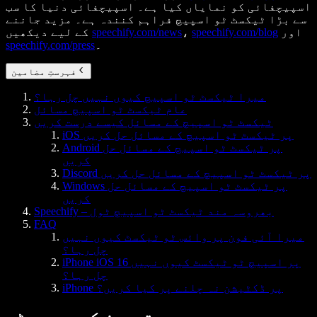
اسپیچفائی کو نمایاں کیا ہے۔ اسپیچفائی دنیا کا سب
سے بڑا ٹیکسٹ ٹو اسپیچ فراہم کنندہ ہے۔ مزید جاننے
اور
speechify.com/blog
،
speechify.com/news
کے لیے دیکھیں
۔
speechify.com/press
فہرستِ مضامین
میرا ٹیکسٹ ٹو اسپیچ کیوں نہیں چل رہا؟
عام ٹیکسٹ ٹو اسپیچ مسائل
ٹیکسٹ ٹو اسپیچ کے مسائل کیسے درست کریں
iOS پر ٹیکسٹ ٹو اسپیچ کے مسائل حل کریں
Android پر ٹیکسٹ ٹو اسپیچ کے مسائل حل
کریں
Discord پر ٹیکسٹ ٹو اسپیچ کے مسائل حل کریں
Windows پر ٹیکسٹ ٹو اسپیچ کے مسائل حل
کریں
Speechify – بھروسہ مند ٹیکسٹ ٹو اسپیچ ٹول
FAQ
میرا آئی فون پر وائس ٹو ٹیکسٹ کیوں نہیں
چل رہا؟
iPhone iOS 16 پر اسپیچ ٹو ٹیکسٹ کیوں نہیں
چل رہا؟
iPhone پر ڈکٹیشن نہ چلنے پر کیا کریں؟