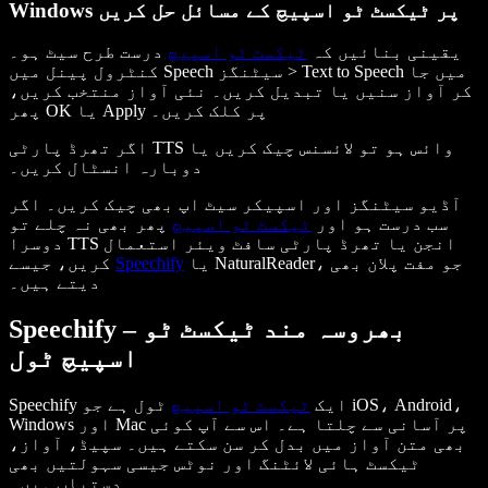
Windows پر ٹیکسٹ ٹو اسپیچ کے مسائل حل کریں
یقینی بنائیں کہ
ٹیکسٹ ٹو اسپیچ
درست طرح سیٹ ہو۔
کنٹرول پینل میں Speech سیٹنگز > Text to Speech میں جا
کر آواز سنیں یا تبدیل کریں۔ نئی آواز منتخب کریں،
پھر OK یا Apply پر کلک کریں۔
اگر تھرڈ پارٹی TTS وائس ہو تو لائسنس چیک کریں یا
دوبارہ انسٹال کریں۔
آڈیو سیٹنگز اور اسپیکر سیٹ اپ بھی چیک کریں۔ اگر
سب درست ہو اور
ٹیکسٹ ٹو اسپیچ
پھر بھی نہ چلے تو
دوسرا TTS انجن یا تھرڈ پارٹی سافٹ ویئر استعمال
یا NaturalReader، جو مفت پلان بھی
Speechify
کریں، جیسے
دیتے ہیں۔
Speechify – بھروسہ مند ٹیکسٹ ٹو
اسپیچ ٹول
Speechify ایک
ٹیکسٹ ٹو اسپیچ
ٹول ہے جو iOS، Android،
Windows اور Mac پر آسانی سے چلتا ہے۔ اس سے آپ کوئی
بھی متن آواز میں بدل کر سن سکتے ہیں۔ سپیڈ، آواز،
ٹیکسٹ ہائی لائٹنگ اور نوٹس جیسی سہولتیں بھی
دستیاب ہیں۔