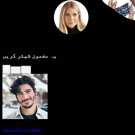
یہ مضمون شیئر کریں
کلف وائتزمین