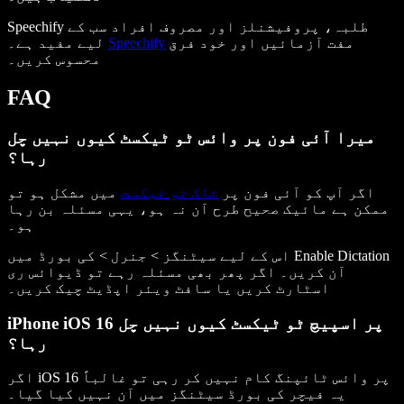
Speechify طلبہ، پروفیشنلز اور مصروف افراد سب کے
مفت آزمائیں اور خود فرق
Speechify
لیے مفید ہے۔
محسوس کریں۔
FAQ
میرا آئی فون پر وائس ٹو ٹیکسٹ کیوں نہیں چل
رہا؟
اگر آپ کو آئی فون پر
ٹاک ٹو ٹیکسٹ
میں مشکل ہو تو
ممکن ہے مائیک صحیح طرح آن نہ ہو، یہی مسئلہ بن رہا
ہو۔
اس کے لیے سیٹنگز > جنرل > کی بورڈ میں Enable Dictation
آن کریں۔ اگر پھر بھی مسئلہ رہے تو ڈیوائس ری
اسٹارٹ کریں یا سافٹ ویئر اپڈیٹ چیک کریں۔
iPhone iOS 16 پر اسپیچ ٹو ٹیکسٹ کیوں نہیں چل
رہا؟
اگر iOS 16 پر وائس ٹائپنگ کام نہیں کر رہی تو غالباً
یہ فیچر کی بورڈ سیٹنگز میں آن نہیں کیا گیا۔