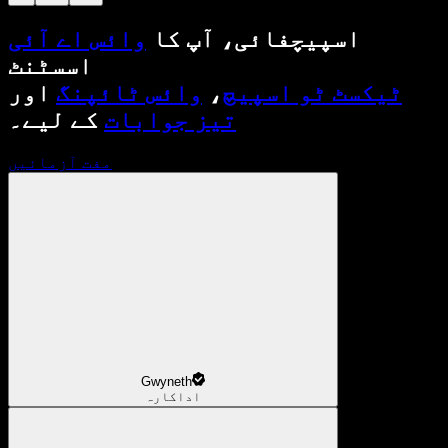
اسپیچفائی، آپ کا
وائس اے آئی
اسسٹنٹ
ٹیکسٹ ٹو اسپیچ
،
وائس ٹائپنگ
اور
تیز جوابات
کے لیے۔
مفت آزمائیں
Gwyneth
اداکارہ