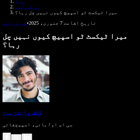
ہوم
ڈویلپرز کے لیے Speechify
ٹی ٹی ایس
میرا ٹیکسٹ ٹو اسپیچ کیوں نہیں چل رہا؟
تاریخِ اشاعت
7 جنوری، 2025
•
ٹی ٹی ایس
میرا ٹیکسٹ ٹو اسپیچ کیوں نہیں چل
رہا؟
کلف وائتزمین
سی ای او / بانی، اسپیچفائی