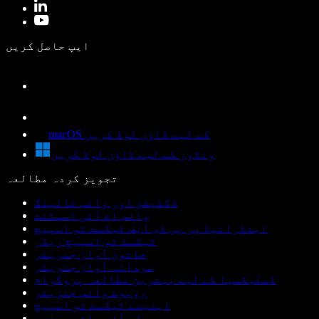
ایپ حاصل کریں
macOS کے لیے ڈاؤن لوڈ کریں
ونڈوز کے لیے ڈاؤن لوڈ کریں
تجویز کردہ مطالعہ
ڈکٹیشن اور وائس ٹائپنگ
وائس اے آئی اسسٹنٹ
اینڈرائیڈ پر پی ڈی ایف ٹیکسٹ ٹو اسپیچ
ٹیکسٹ ٹو اسپیچ ریڈر
خاتون آواز جنریٹر
مردانہ آواز جنریٹر
ڈسلیکسیا کے لیے بہترین مطالعہ پروگرام
روبوٹ وائس جنریٹر
اینیمے ٹیکسٹ ٹو اسپیچ
اے آئی وائس چینجر