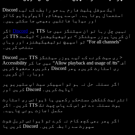
Discord ایک سوشل پلیٹ فارم ہے جو رابطے کے لیے
استعمال ہوتا ہے۔ اس سے پیغام، آڈیو/ویڈیو کالز
اور میڈیا فائلیں بھیجی جا سکتی ہیں۔
پر TTS نہیں چل رہا تو ان سیٹنگز میں جا
Discord
اگر
کر TTS آن کریں: یوزر سیٹنگز > نوٹیفیکیشنز > ٹیکسٹ
ٹو اسپیچ نوٹیفیکیشنز، اور وہاں “For all channels”
منتخب کریں۔
Discord میں TTS ری سیٹ کرنے کے لیے یوزر سیٹنگز >
Accessibility میں جا کر “Allow playback and usage of /tts” آف
کریں، محفوظ کریں، Discord ری اسٹارٹ کریں، پھر
دوبارہ آن کریں۔
اگر مسئلہ حل نہ ہو تو اسپیکر سیٹ اپ سٹیریو پر
کریں اور Discord اپڈیٹ کریں۔
انٹرنیٹ کنکشن مستحکم رکھیں یا ڈیوائس ری اسٹارٹ
کریں۔ اگر TTS بوٹ مسئلہ دے تو اس کے پاس چیٹ تک
مکمل اجازت ہونی چاہیے۔
اگر پھر بھی کچھ کام نہ کرے تو ڈیوائس ٹربل شوٹ
کریں یا Discord سپورٹ سے رابطہ کریں۔