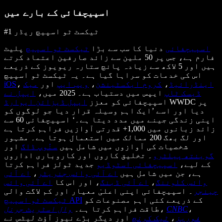
اسپیچفائی کے بارے میں
#1 ٹیکسٹ ٹو اسپیچ ریڈر
اسپیچفائی
دنیا کا سب سے بڑا
ٹیکسٹ ٹو اسپیچ
پلیٹ
فارم ہے، جس پر 50 ملین سے زائد صارفین اعتماد کرتے
ہیں اور 5 لاکھ سے زیادہ پانچ ستارہ ریویوز کے ذریعے
اس کی خدمات کو سراہا گیا ہے۔ یہ ٹیکسٹ ٹو اسپیچ
اینڈرائیڈ
،
کروم ایکسٹینشن
،
ویب ایپ
اور
میک
،
iOS
ڈیسک ٹاپ
ایپس میں دستیاب ہے۔ 2025 میں،
ایپل نے
WWDC پر
اسپیچفائی کو معزز
ایپل ڈیزائن ایوارڈ
دیا اور اسے ’ایک اہم وسیلہ قرار دیا جو لوگوں کو
اپنی زندگی جینے میں مدد دیتا ہے۔‘ اسپیچفائی 60 سے
زائد زبانوں میں 1,000+ قدرتی آوازیں فراہم کرتا ہے
اور لگ بھگ 200 ممالک میں استعمال ہوتا ہے۔ مشہور
شخصیات کی آوازوں میں شامل ہیں
سنُوپ ڈاگ
اور
گوینتھ پیلٹرو
۔ تخلیق کاروں اور کاروباری اداروں
کے لیے،
اسپیچفائی اسٹوڈیو
جدید ٹولز فراہم کرتا
ہے، جن میں شامل ہیں
اے آئی وائس جنریٹر
،
اے آئی
وائس کلوننگ
،
اے آئی ڈبنگ
، اور اس کا
اے آئی وائس
چینجر
۔ اسپیچفائی اپنی اعلیٰ معیار اور کم لاگت والی
کے ذریعے کئی اہم مصنوعات کو
ٹیکسٹ ٹو اسپیچ API
،
CNBC
،
طاقت فراہم کرتا ہے۔
وال اسٹریٹ جرنل
فوربز
،
ٹیک کرنچ
اور دیگر بڑے نیوز آؤٹ لیٹس نے