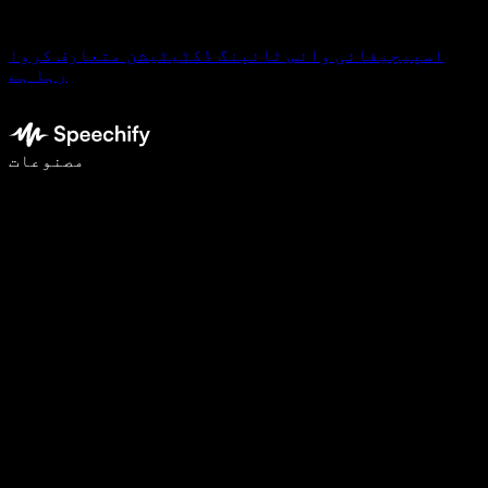
اسپیچیفائی وائس ٹائپنگ ڈکٹیٹیشن متعارف کروا
رہا ہے
وائس ٹائپنگ کے ساتھ 5 گنا تیزی سے لکھیں
مصنوعات
مزید جانیں