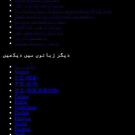
پی ڈی ایف آڈیو ریڈر
کیا گوگل ڈاکس مجھے پڑھ کر سنا سکتا ہے
ٹیکسٹ ٹو اسپیچ کروم ایکسٹینشن
ہندی ٹیکسٹ ٹو اسپیچ
پی ڈی ایف ریڈ الاؤڈ
اے آئی وائس جنریٹر
ٹیکستو آ ووز
لیطوری دی ٹیکسٹو
دیگر زبانوں میں دیکھیں
العربية
Magyar
中文 (简体)
中文 (台灣)
中文 (简体 中国大陆)
Čeština
Dansk
Nederlands
English
Français
Suomi
Deutsch
हिन्दी