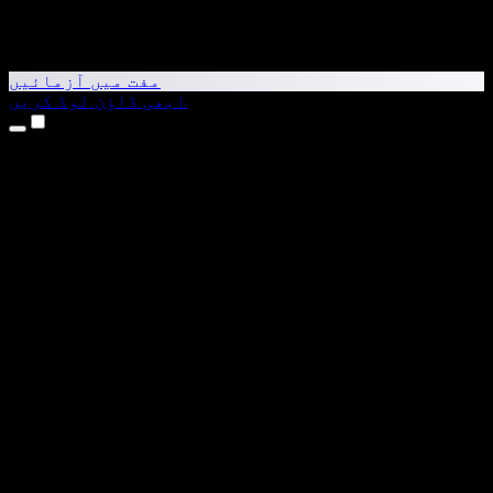
مفت میں آزمائیں
ابھی ڈاؤن لوڈ کریں
مصنوعات
متن کو آواز میں بدلیں
iPhone اور iPad ایپس
Android ایپ
Chrome ایکسٹینشن
Edge ایکسٹینشن
ویب ایپ
Mac ایپ