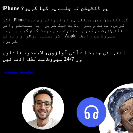
iPhone پر ڈکٹیشن نہ چلنے پر کیا کریں؟
اگر iPhone کی ڈکٹیشن میں مسئلہ ہو تو ڈیوائس ری سیٹ
کریں، سافٹ ویئر اپڈیٹ چیک کریں، یا مستحکم وائی
فائی/نیٹ دیکھیں۔ مائیک بھی درست کام کر رہا ہو۔
اگر مسئلہ برقرار رہے تو Apple سپورٹ سے رابطہ
کریں۔
انتہائی جدید اے آئی آوازوں، لامحدود فائلوں
اور 24/7 سپورٹ سے لطف اٹھائیں
مفت آزمائیں