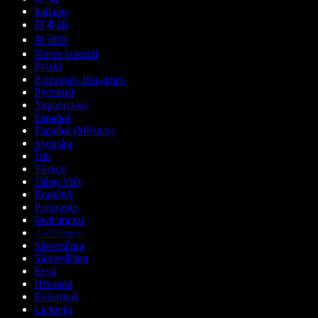
Italiano
日本語
한국어
Norsk bokmål
Polski
Português Brasileiro
Русский
Українська
Español
Español (México)
Svenska
ไทย
Türkçe
Tiếng Việt
Română
Português
Български
ქართული
Slovenčina
Slovenščina
Eesti
Hrvatski
Ελληνικά
Lietuvių