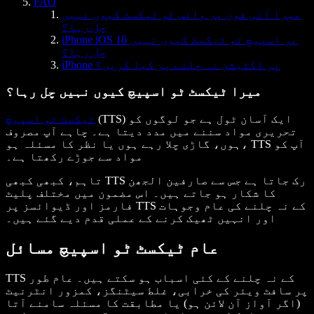
FAQ
میرا آئی فون پر وائس ٹو ٹیکسٹ کیوں نہیں
چل رہا؟
iPhone iOS 16 پر اسپیچ ٹو ٹیکسٹ کیوں نہیں
چل رہا؟
iPhone پر ڈکٹیشن نہ چلنے پر کیا کریں؟
میرا ٹیکسٹ ٹو اسپیچ کیوں نہیں چل رہا؟
(TTS) ایک آسان ٹول ہے جو لوگوں کو
ٹیکسٹ ٹو اسپیچ
تحریری مواد سننے میں مدد دیتا ہے۔ چاہے آپ مصروف
ہوں، گاڑی چلا رہے ہوں یا نظر کا مسئلہ ہو، TTS آپ کو
مواد سے جوڑے رکھتا ہے۔
تاہم، کبھی کبھی TTS رک جاتا ہے جس سے صارفین الجھن
کا شکار ہو جاتے ہیں۔ اس مضمون میں مختلف پلیٹ
فارمز اور ڈیوائسز پر TTS کے نہ چلنے کی عام وجوہات
اور انہیں ٹھیک کرنے کے عملی قدم دیے گئے ہیں۔
عام ٹیکسٹ ٹو اسپیچ مسائل
TTS کے نہ چلنے کے کئی اسباب ہو سکتے ہیں۔ عام طور
پر سافٹ ویئر کی خرابی، غلط سیٹنگز، کمزور انٹرنیٹ
(اگر آواز آن لائن ہو) یا مطابقت کا مسئلہ سامنے آتا