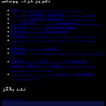
تجویز کردہ پوسٹس
2026 کی 5 بہترین وائس ایجنٹ کمپنیاں
ونڈوز پر Speechify، DictaFlow سے کیوں بہتر ہے
ونڈوز پر Speechify، Balabolka سے بہتر کیوں ہے
کیوں Speechify ونڈوز پر NaturalReader سے بہتر ہے
Speechify بمقابلہ Voice Dream Reader
Speechify بمقابلہ BeeLine Reader
Speechify ہی کیوں بہترین امَرسیو ریڈنگ ایپ ہے
تعلیمی اداروں کے لیے متن سے آواز بنانے کا
ٹول
Speechify بمقابلہ NoteGPT
Speechify نے ملٹی موڈل لرننگ فیچرز متعارف کروا
دیے
Speechify اپنے AI TTS ماڈل میں ElevenLabs،
Cartesia، OpenAI، اور Gemini سے زیادہ جذباتی
کنٹرول کیوں دیتا ہے
سِمبا 3.0 کے اندر: وہ وائس ماڈل جو Speechify کو
طاقت دیتا ہے
نئے بلاگز
سب دیکھیں