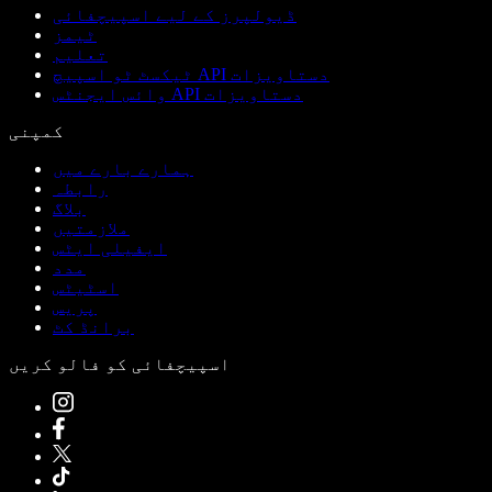
ڈیولپرز کے لیے اسپیچفائی
ٹیمز
تعلیم
ٹیکسٹ ٹو اسپیچ API دستاویزات
وائس ایجنٹس API دستاویزات
کمپنی
ہمارے بارے میں
رابطہ
بلاگ
ملازمتیں
ایفیلی ایٹس
مدد
اسٹیٹس
پریس
برانڈ کٹ
اسپیچفائی کو فالو کریں