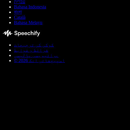
עברית
Bahasa Indonesia
বাংলা
Català
Bahasa Melayu
کوکی کی ترجیحات
شرائط و ضوابط
پرائیویسی پالیسی
© اسپیچفائی انک 2026