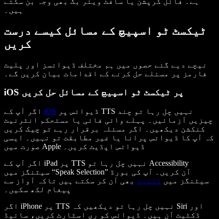
ہے۔ فائل کرپشن یا سافٹ ویئر بگ بھی وجہ بن سکتے
ہیں۔
ٹیکسٹ ٹو اسپیچ کے مسائل کیسے درست
کریں
نیچے دیے گئے حصوں میں ہم مختلف ڈیوائسز اور پلیٹ
فارمز پر مسئلے حل کرنے کے اقدامات بیان کریں گے۔
iOS پر ٹیکسٹ ٹو اسپیچ کے مسائل حل کریں
ڈیوائس پر TTS نہیں چل رہا تو چند
iOS
اگر آپ کے
چیزیں آزمائیں۔ پہلے وائی فائی یا مستحکم انٹرنیٹ
کنکشن دیکھیں۔ اگر مسئلہ برقرار رہے تو چیک کریں
کہ آپ کا ڈیوائس پرانا یا غیر مطابقت تو نہیں۔ ایسی
صورت میں Apple ڈیوائس اپڈیٹ کریں۔
اگر آپ کے iPad پر TTS نہیں چل رہا تو Accessibility
سیٹنگز میں “Speak Selection” آن کریں۔ آپ کی بورڈ
سیٹنگز میں
ڈکٹیٹ
بھی آن کر سکتے ہیں تاکہ آواز سے
پیغام لکھ سکیں۔
اگر iPhone پر TTS نہیں چل رہا تو دیکھیں کہ Siri اور
ڈکٹیٹ آن ہیں۔ ڈیوائس کو ری اسٹارٹ کریں، سائیڈ