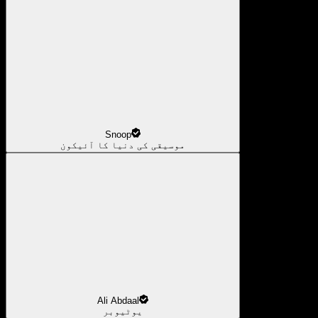
Snoop
موسیقی کی دنیا کا آئیکون
Ali Abdaal
یوٹیوبر