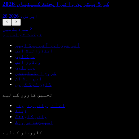
2026 کی 5 بہترین وائس ایجنٹ کمپنیاں
28 اپریل، 2026
سب دیکھیں
ٹیکسٹ ٹو اسپیچ
آئی فون اور آئی پیڈ ایپس
اینڈرائیڈ ایپ
میک ایپ
ونڈوز ایپ
ویب ایپ
کروم ایکسٹینشن
ایج ایڈ آن
ڈاؤن لوڈ کریں
تخلیق کاروں کے لیے
اے آئی وائس جنریٹر
ڈبنگ
وائس کلوننگ
اسپیچفائی ورک
کاروبار کے لیے