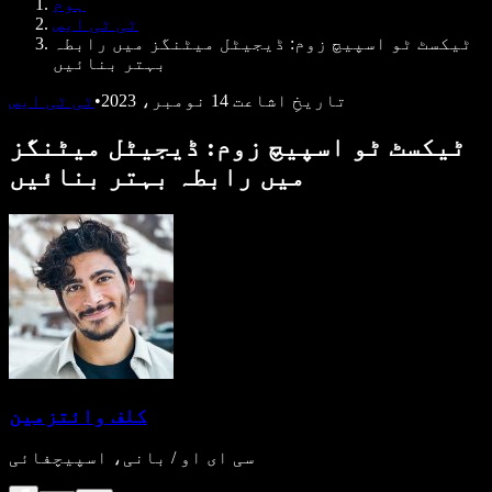
ہوم
ڈویلپرز کے لیے Speechify
ٹی ٹی ایس
ٹیکسٹ ٹو اسپیچ زوم: ڈیجیٹل میٹنگز میں رابطہ
بہتر بنائیں
تاریخِ اشاعت
14 نومبر، 2023
•
ٹی ٹی ایس
ٹیکسٹ ٹو اسپیچ زوم: ڈیجیٹل میٹنگز
میں رابطہ بہتر بنائیں
کلف وائتزمین
سی ای او / بانی، اسپیچفائی