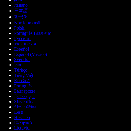
Italiano
日本語
한국어
Norsk bokmål
Polski
Português Brasileiro
Русский
Українська
Español
Español (México)
Svenska
ไทย
Türkçe
Tiếng Việt
Română
Português
Български
ქართული
Slovenčina
Slovenščina
Eesti
Hrvatski
Ελληνικά
Lietuvių