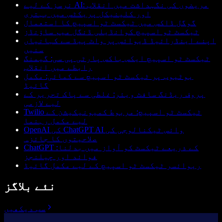
نرسز کے لیے AI: مریضوں کی نگہداشت میں انقلاب
اور کلینیکل پریکٹس میں بہتری
گوگل ڈاکس میں ٹیکسٹ ٹو اسپیچ کا استعمال
ٹیکسٹ ٹو اسپیچ کوانڈیلی ڈنگل میم ساؤنڈز
اپنے اینڈرائیڈ ڈیوائس پر واٹ پیڈ سے کہانیاں
سنیں
ٹیکسٹ ٹو اسپیچ ایکس باکس پارٹی پی سی: گیمنگ
رابطے میں انقلاب
یوٹیوب پر ٹیکسٹ ٹو اسپیچ سے کمائی: مکمل
گائیڈ
پروف ریڈنگ سافٹ ویئر: غلطی سے پاک تحریر کے
لیے لازمی
Twilio ٹیکسٹ ٹو اسپیچ: مربوط کمیونیکیشن کے
لیے مکمل رہنما
OpenAI کی ChatGPT AI وائس ٹیکنالوجی کی
صلاحیتوں کا جائزہ
ChatGPT کے ذریعے ٹیکسٹ کو آواز میں بدلنا:
فوائد اور چیلنجز
ریوائسر ٹیکسٹ ٹو اسپیچ کے لیے مکمل گائیڈ
نئے بلاگز
سب دیکھیں