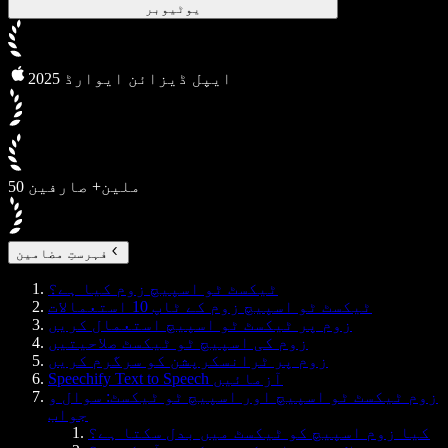
یوٹیوبر
2025 ایپل ڈیزائن ایوارڈ
50 ملین+ صارفین
فہرستِ مضامین
ٹیکسٹ ٹو اسپیچ زوم کیا ہے؟
ٹیکسٹ ٹو اسپیچ زوم کے ٹاپ 10 استعمالات
زوم پر ٹیکسٹ ٹو اسپیچ استعمال کریں
زوم کی اسپیچ ٹو ٹیکسٹ صلاحیتیں
زوم پر ٹرانسکرپشن کو سرگرم کریں
Speechify Text to Speech آزمائیں
زوم ٹیکسٹ ٹو اسپیچ اور اسپیچ ٹو ٹیکسٹ: سوال و
جواب
کیا زوم اسپیچ کو ٹیکسٹ میں بدل سکتا ہے؟