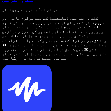
کلف وائتزمین
سی ای او / بانی، اسپیچفائی
کلف وائتزمین ڈسلیکسیا کے لیے سرگرم حامی اور
اسپیچفائی کے سی ای او و بانی ہیں، جو دنیا کی نمبر
1 ٹیکسٹ ٹو اسپیچ ایپ ہے۔ 1 لاکھ سے زائد 5-اسٹار
ریویوز کے ساتھ اس نے ایپ اسٹور کی نیوز و میگزین
کیٹیگری میں پہلی پوزیشن حاصل کی۔ 2017 میں
وائتزمین کو لرننگ ڈس ایبلٹی رکھنے والے افراد کے
لیے انٹرنیٹ کو زیادہ قابلِ رسائی بنانے پر فوربس 30
انڈر 30 میں شامل کیا گیا۔ ان کا تذکرہ ایڈسرج،
انک، پی سی میگ، انٹرپرینیئر، میشیبل اور کئی دیگر
نمایاں پلیٹ فارمز پر آ چکا ہے۔