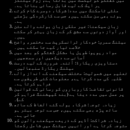
میں گفتگو کو ٹیکسٹ میں بدلتا ہے، زوم میٹنگز
ہر ایک کے لیے قابل رسائی بناتا ہے۔
ملٹی ٹاسکنگ میں مدد
: شرکاء دوسرے کام کرتے
ہوئے بھی سن سکتے ہیں، جس سے کارکردگی بڑھتی
ہے۔
زبان سیکھنا
: غیر ملکی زبان بولنے والے متن
اور آواز دونوں سے مشق کر کے زبان بہتر کر سکتے
ہیں۔
میٹنگ سمری
: خودکار ٹرانسکرپٹ سے مختصر، واضح
خلاصے تیار کیے جا سکتے ہیں۔
مواد ریویو
: طویل یا مشکل گفتگو کو بعد میں
آسانی سے دیکھیں اور سمجھیں۔
دستاویزی ریکارڈ
: آئندہ ضرورت کے لیے درست
میٹنگ ریکارڈ سنبھالیں۔
تعلیم میں شمولیت
: مختلف سیکھنے کے انداز والے
طلبہ کی مدد کرتا ہے، معلومات کئی طریقوں سے
فراہم کرتا ہے۔
قانونی تقاضے
: کاروباروں کو رسائی کے قوانین
پر عمل میں مدد دیتا ہے (بند کیپشننگ فراہم کر
کے)۔
زیادہ توجہ
: شرکاء بولے گئے الفاظ کے ساتھ
ساتھ پڑھ بھی سکتے ہیں، جس سے توجہ بہتر ہو
جاتی ہے۔
زیادہ شراکت
: آڈیو کے ذریعے سیکھنے والوں کو
متوجہ کرتا ہے اور انہیں میٹنگ میں شامل رکھتا