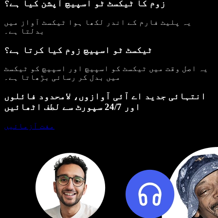
زوم کا ٹیکسٹ ٹو اسپیچ آپشن کیا ہے؟
یہ پلیٹ فارم کے اندر لکھا ہوا ٹیکسٹ آواز میں
بدلتا ہے۔
ٹیکسٹ ٹو اسپیچ زوم کیا کرتا ہے؟
یہ اصل وقت میں ٹیکسٹ کو اسپیچ اور اسپیچ کو ٹیکسٹ
میں بدل کر رسائی بڑھاتا ہے۔
انتہائی جدید اے آئی آوازوں، لامحدود فائلوں
اور 24/7 سپورٹ سے لطف اٹھائیں
مفت آزمائیں