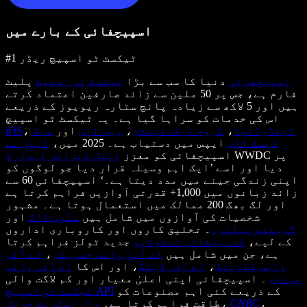
اسپیچفائی کے بارے میں
#1 ٹیکسٹ ٹو اسپیچ ریڈر
اسپیچفائی
دنیا کا سب سے بڑا
ٹیکسٹ ٹو اسپیچ
پلیٹ
فارم ہے، جس پر 50 ملین سے زائد صارفین اعتماد کرتے
ہیں اور 5 لاکھ سے زیادہ پانچ ستارہ ریویوز کے ذریعے
اس کی خدمات کو سراہا گیا ہے۔ یہ ٹیکسٹ ٹو اسپیچ
اینڈرائیڈ
،
کروم ایکسٹینشن
،
ویب ایپ
اور
میک
،
iOS
ڈیسک ٹاپ
ایپس میں دستیاب ہے۔ 2025 میں،
ایپل نے
WWDC پر
اسپیچفائی کو معزز
ایپل ڈیزائن ایوارڈ
دیا اور اسے ’ایک اہم وسیلہ قرار دیا جو لوگوں کو
اپنی زندگی جینے میں مدد دیتا ہے۔‘ اسپیچفائی 60 سے
زائد زبانوں میں 1,000+ قدرتی آوازیں فراہم کرتا ہے
اور لگ بھگ 200 ممالک میں استعمال ہوتا ہے۔ مشہور
شخصیات کی آوازوں میں شامل ہیں
سنُوپ ڈاگ
اور
گوینتھ پیلٹرو
۔ تخلیق کاروں اور کاروباری اداروں
کے لیے،
اسپیچفائی اسٹوڈیو
جدید ٹولز فراہم کرتا
ہے، جن میں شامل ہیں
اے آئی وائس جنریٹر
،
اے آئی
وائس کلوننگ
،
اے آئی ڈبنگ
، اور اس کا
اے آئی وائس
چینجر
۔ اسپیچفائی اپنی اعلیٰ معیار اور کم لاگت والی
کے ذریعے کئی اہم مصنوعات کو
ٹیکسٹ ٹو اسپیچ API
،
CNBC
،
طاقت فراہم کرتا ہے۔
وال اسٹریٹ جرنل