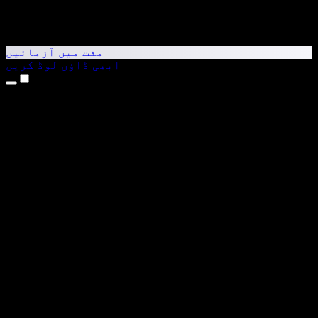
مفت میں آزمائیں
ابھی ڈاؤن لوڈ کریں
مصنوعات
متن کو آواز میں بدلیں
iPhone اور iPad ایپس
Android ایپ
Chrome ایکسٹینشن
Edge ایکسٹینشن
ویب ایپ
Mac ایپ