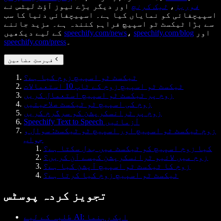
فوربز
،
ٹیک کرنچ
اور دیگر بڑے نیوز آؤٹ لیٹس نے
اسپیچفائی کو نمایاں کیا ہے۔ اسپیچفائی دنیا کا سب
سے بڑا ٹیکسٹ ٹو اسپیچ فراہم کنندہ ہے۔ مزید جاننے
اور
speechify.com/blog
،
speechify.com/news
کے لیے دیکھیں
۔
speechify.com/press
فہرستِ مضامین
ٹیکسٹ ٹو اسپیچ زوم کیا ہے؟
ٹیکسٹ ٹو اسپیچ زوم کے ٹاپ 10 استعمالات
زوم پر ٹیکسٹ ٹو اسپیچ استعمال کریں
زوم کی اسپیچ ٹو ٹیکسٹ صلاحیتیں
زوم پر ٹرانسکرپشن کو سرگرم کریں
Speechify Text to Speech آزمائیں
زوم ٹیکسٹ ٹو اسپیچ اور اسپیچ ٹو ٹیکسٹ: سوال و
جواب
کیا زوم اسپیچ کو ٹیکسٹ میں بدل سکتا ہے؟
زوم میں لائیو ٹرانسکرپشن کیسے آن کریں؟
زوم کا ٹیکسٹ ٹو اسپیچ آپشن کیا ہے؟
ٹیکسٹ ٹو اسپیچ زوم کیا کرتا ہے؟
تجویز کردہ پوسٹس
طلبہ کے لیے AI: ایک رہنما