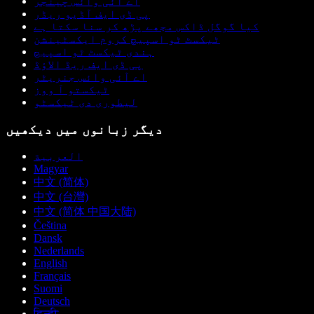
اے آئی وائس چینجر
پی ڈی ایف آڈیو ریڈر
کیا گوگل ڈاکس مجھے پڑھ کر سنا سکتا ہے
ٹیکسٹ ٹو اسپیچ کروم ایکسٹینشن
ہندی ٹیکسٹ ٹو اسپیچ
پی ڈی ایف ریڈ الاؤڈ
اے آئی وائس جنریٹر
ٹیکستو آ ووز
لیطوری دی ٹیکسٹو
دیگر زبانوں میں دیکھیں
العربية
Magyar
中文 (简体)
中文 (台灣)
中文 (简体 中国大陆)
Čeština
Dansk
Nederlands
English
Français
Suomi
Deutsch
हिन्दी