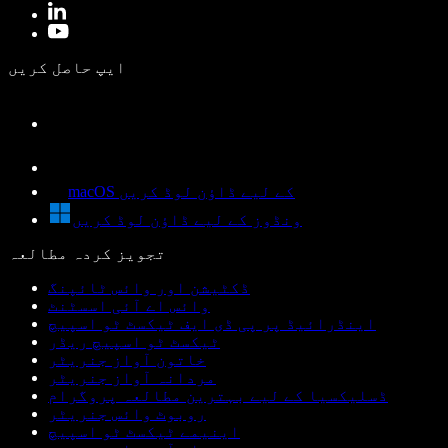
ایپ حاصل کریں
macOS کے لیے ڈاؤن لوڈ کریں
ونڈوز کے لیے ڈاؤن لوڈ کریں
تجویز کردہ مطالعہ
ڈکٹیشن اور وائس ٹائپنگ
وائس اے آئی اسسٹنٹ
اینڈرائیڈ پر پی ڈی ایف ٹیکسٹ ٹو اسپیچ
ٹیکسٹ ٹو اسپیچ ریڈر
خاتون آواز جنریٹر
مردانہ آواز جنریٹر
ڈسلیکسیا کے لیے بہترین مطالعہ پروگرام
روبوٹ وائس جنریٹر
اینیمے ٹیکسٹ ٹو اسپیچ