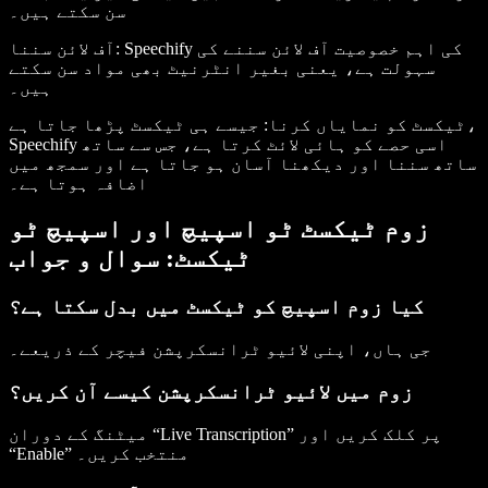
سن سکتے ہیں۔
: Speechify کی اہم خصوصیت آف لائن سننے کی
آف لائن سننا
سہولت ہے، یعنی بغیر انٹرنیٹ بھی مواد سن سکتے
ہیں۔
ٹیکسٹ کو نمایاں کرنا
: جیسے ہی ٹیکسٹ پڑھا جاتا ہے،
Speechify اسی حصے کو ہائی لائٹ کرتا ہے، جس سے ساتھ
ساتھ سننا اور دیکھنا آسان ہو جاتا ہے اور سمجھ میں
اضافہ ہوتا ہے۔
زوم ٹیکسٹ ٹو اسپیچ اور اسپیچ ٹو
ٹیکسٹ: سوال و جواب
کیا زوم اسپیچ کو ٹیکسٹ میں بدل سکتا ہے؟
جی ہاں، اپنی لائیو ٹرانسکرپشن فیچر کے ذریعے۔
زوم میں لائیو ٹرانسکرپشن کیسے آن کریں؟
میٹنگ کے دوران “Live Transcription” پر کلک کریں اور
“Enable” منتخب کریں۔