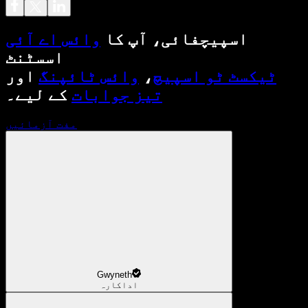
اسپیچفائی، آپ کا
وائس اے آئی
اسسٹنٹ
ٹیکسٹ ٹو اسپیچ
،
وائس ٹائپنگ
اور
تیز جوابات
کے لیے۔
مفت آزمائیں
Gwyneth
اداکارہ