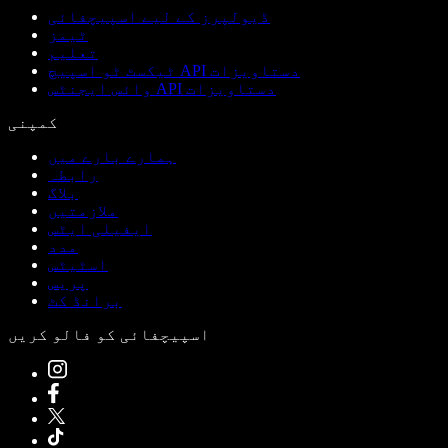
ڈیولپرز کے لیے اسپیچفائی
ٹیمز
تعلیم
ٹیکسٹ ٹو اسپیچ API دستاویزات
وائس ایجنٹس API دستاویزات
کمپنی
ہمارے بارے میں
رابطہ
بلاگ
ملازمتیں
ایفیلی ایٹس
مدد
اسٹیٹس
پریس
برانڈ کٹ
اسپیچفائی کو فالو کریں