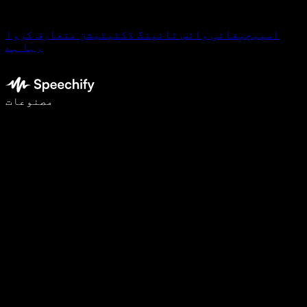
اسپیچیفائی وائس ٹائپنگ ڈکٹیٹیشن متعارف کروا
رہا ہے
وائس ٹائپنگ کے ساتھ 5 گنا تیزی سے لکھیں
مصنوعات
مزید جانیں