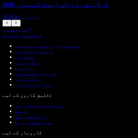
2026 کی 5 بہترین وائس ایجنٹ کمپنیاں
28 اپریل، 2026
سب دیکھیں
ٹیکسٹ ٹو اسپیچ
آئی فون اور آئی پیڈ ایپس
اینڈرائیڈ ایپ
میک ایپ
ونڈوز ایپ
ویب ایپ
کروم ایکسٹینشن
ایج ایڈ آن
ڈاؤن لوڈ کریں
تخلیق کاروں کے لیے
اے آئی وائس جنریٹر
ڈبنگ
وائس کلوننگ
اسپیچفائی ورک
کاروبار کے لیے