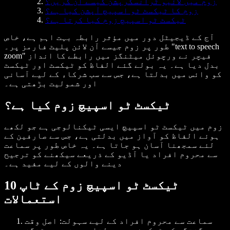
زوم میں لائیو ٹرانسکرپشن کیسے آن کریں؟
زوم کا ٹیکسٹ ٹو اسپیچ آپشن کیا ہے؟
ٹیکسٹ ٹو اسپیچ زوم کیا کرتا ہے؟
آج کے ڈیجیٹل دور میں مؤثر رابطہ بہت اہم ہے، خاص
طور پر زوم جیسے آن لائن پلیٹ فارمز پر۔ "text to speech
zoom" فیچر نے ورچوئل میٹنگز میں رابطے کا انداز
بدل دیا ہے۔ یہ بولے گئے الفاظ کو ٹیکسٹ اور ٹیکسٹ
کو وائس میں بدلتا ہے، جس سے سب شرکاء کے لیے آسانی
اور شمولیت بڑھتی ہے۔
ٹیکسٹ ٹو اسپیچ زوم کیا ہے؟
زوم میں ٹیکسٹ ٹو اسپیچ ایسی ٹیکنالوجی ہے جو لکھے
ہوئے الفاظ کو آواز میں بدلتی ہے، جس سے صارفین کے
لئے سمجھنا آسان ہو جاتا ہے۔ یہ خاص طور پر سماعت
سے محروم افراد یا آڈیو کے ذریعے سیکھنے کو ترجیح
دینے والوں کے لیے مفید ہے۔
ٹیکسٹ ٹو اسپیچ زوم کے ٹاپ 10
استعمالات
سماعت سے محروم افراد کے لیے سہولت
: اصل وقت