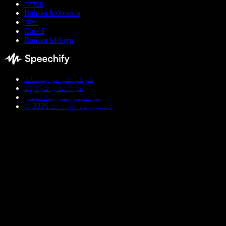
עברית
Bahasa Indonesia
বাংলা
Català
Bahasa Melayu
کوکی کی ترجیحات
شرائط و ضوابط
پرائیویسی پالیسی
© اسپیچفائی انک 2026