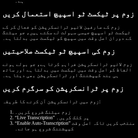
ہے۔
زوم پر ٹیکسٹ ٹو اسپیچ استعمال کریں
زوم کے صارفین لائیو ٹرانسکرپشن کو فعال کر کے
ٹیکسٹ ٹو اسپیچ جیسی سہولت لے سکتے ہیں، جو میٹنگ
کے دوران اصل وقت میں سپیچ کو ٹیکسٹ میں بدلتا ہے۔
زوم کی اسپیچ ٹو ٹیکسٹ صلاحیتیں
زوم لائیو ٹرانسکرپشن فراہم کرتا ہے، جو بولے ہوئے
الفاظ کو اصل وقت میں ٹیکسٹ میں بدلتا ہے اور ساتھ
ہی بند کیپشننگ اور ٹرانسکرپشن بھی دیتا ہے۔
زوم پر ٹرانسکرپشن کو سرگرم کریں
زوم میں ٹرانسکرپشن آن کرنے کا طریقہ:
زوم میٹنگ شروع کریں۔
“Live Transcription” پر کلک کریں۔
“Enable Auto-Transcription” منتخب کریں تاکہ اصل وقت
کیپشننگ شروع ہو جائے۔