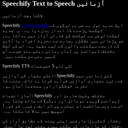
Speechify Text to Speech آزمائیں
لاگت
: مفت آزمائیں
ایک جدید ٹول ہے جس نے لوگوں کے
Text to Speech
Speechify
ٹیکسٹ پڑھنے کا انداز بدل دیا ہے۔ یہ جدید
ٹیکنالوجی سے ٹیکسٹ کو قدرتی آواز میں بدلتا ہے،
جو پڑھائی میں مشکل، بصارت سے محروم افراد یا آڈیو
کے ذریعے سیکھنے والوں کے لیے مفید ہے۔ اس کی لچک
مختلف ڈیوائسز پر آسان رسائی دیتی ہے، جس سے آپ
کہیں بھی سن سکتے ہیں۔
:
Speechify TTS کی ٹاپ 5 خصوصیات
: Speechify کئی زبانوں میں
اعلیٰ معیار کی آوازیں
قدرتی، معیاری آوازیں فراہم کرتا ہے تاکہ سننے کا
تجربہ خوشگوار اور سمجھنا آسان ہو۔
: Speechify مختلف پلیٹ فارمز اور
آسان انضمام
ڈیوائسز (ویب، موبائل اور دیگر) کے ساتھ چلتا ہے۔
اس سے ویب سائٹس، ای میلز، پی ڈی ایف وغیرہ کو فوراً
اسپیچ میں بدلا جا سکتا ہے۔
رفتار کنٹرول
: صارفین اپنی پسند کے مطابق آواز کی
رفتار کم یا زیادہ کر سکتے ہیں، یعنی تیز یا آہستہ