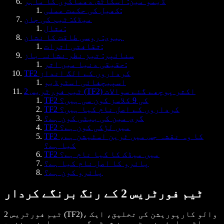
ڈیمو مین: اسکاٹش دھماکوں کا ماہر
کھیل کی حکمت عملی:
میڈک: ٹیم کی جان
مثال:
ہیوی: روسی طاقت کا نشان
ثقافتی اثرات:
سنائپر: تیز نظر نشانہ باز
حقیقی دنیا میں اثر:
TF2 کرداروں کے الگ انداز
اسپیچفائی اسٹوڈیو
ٹیم فورٹریس 2 (TF2) اکثر پوچھے گئے سوالات
TF2 کی 9 کلاسز کون سی ہیں؟
TF2 کرداروں کے اصل نام کیا ہیں؟
گری مین کی بیٹی کون ہے؟
TF2 میں لڑکی کون ہے؟
TF2 کا وہ نقشہ جس میں ٹرین اسٹیشن ہے،
کیا ہے؟
TF2 میں میڈک کا کیا نام ہے؟
پائرو کا اصل نام کیا ہے؟
پائرو کون ہے؟
ٹیم فورٹریس 2 کے رنگ برنگے کردار
ٹیم فورٹریس 2 (TF2)، والو کارپوریشن کی تخلیق، ایک
ملٹی پلیئر فرسٹ پرسن شوٹر گیم ہے جو اپنی منفرد