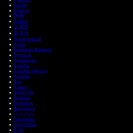
Suomi
Deutsch
हिन्दी
Italiano
日本語
한국어
Norsk bokmål
Polski
Português Brasileiro
Русский
Українська
Español
Español (México)
Svenska
ไทย
Türkçe
Tiếng Việt
Română
Português
Български
ქართული
Slovenčina
Slovenščina
Eesti