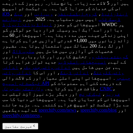
ہیں اور 5 لاکھ سے زیادہ پانچ ستارہ ریویوز کے ذریعے
اس کی خدمات کو سراہا گیا ہے۔ یہ ٹیکسٹ ٹو اسپیچ
اینڈرائیڈ
،
کروم ایکسٹینشن
،
ویب ایپ
اور
میک
،
iOS
ڈیسک ٹاپ
ایپس میں دستیاب ہے۔ 2025 میں،
ایپل نے
WWDC پر
اسپیچفائی کو معزز
ایپل ڈیزائن ایوارڈ
دیا اور اسے ’ایک اہم وسیلہ قرار دیا جو لوگوں کو
اپنی زندگی جینے میں مدد دیتا ہے۔‘ اسپیچفائی 60 سے
زائد زبانوں میں 1,000+ قدرتی آوازیں فراہم کرتا ہے
اور لگ بھگ 200 ممالک میں استعمال ہوتا ہے۔ مشہور
شخصیات کی آوازوں میں شامل ہیں
سنُوپ ڈاگ
اور
گوینتھ پیلٹرو
۔ تخلیق کاروں اور کاروباری اداروں
کے لیے،
اسپیچفائی اسٹوڈیو
جدید ٹولز فراہم کرتا
ہے، جن میں شامل ہیں
اے آئی وائس جنریٹر
،
اے آئی
وائس کلوننگ
،
اے آئی ڈبنگ
، اور اس کا
اے آئی وائس
چینجر
۔ اسپیچفائی اپنی اعلیٰ معیار اور کم لاگت والی
کے ذریعے کئی اہم مصنوعات کو
ٹیکسٹ ٹو اسپیچ API
،
CNBC
،
طاقت فراہم کرتا ہے۔
وال اسٹریٹ جرنل
فوربز
،
ٹیک کرنچ
اور دیگر بڑے نیوز آؤٹ لیٹس نے
اسپیچفائی کو نمایاں کیا ہے۔ اسپیچفائی دنیا کا سب
سے بڑا ٹیکسٹ ٹو اسپیچ فراہم کنندہ ہے۔ مزید جاننے
اور
speechify.com/blog
،
speechify.com/news
کے لیے دیکھیں
۔
speechify.com/press
فہرستِ مضامین