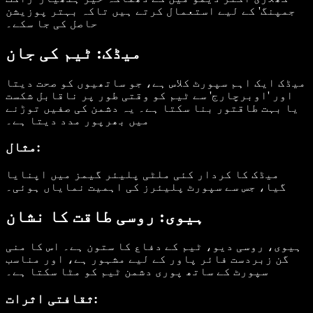
جمپنگ' کے لیے استعمال کرتے ہیں تاکہ بہتر پوزیشن
حاصل کی جا سکے۔
میڈک: ٹیم کی جان
میڈک ایک اہم سپورٹ کلاس ہے، جو ساتھیوں کو صحت دیتا
اور 'اوبرچارج' سے ٹیم کو وقتی طور پر ناقابل شکست
یا بہت طاقتور بنا سکتا ہے۔ یہ دشمن کی صفیں توڑنے
میں بھرپور مدد دیتا ہے۔
مثال:
میڈک کا کردار کئی ملٹی پلیئر گیمز میں اپنایا
گیا، جس سے سپورٹ پلیئرز کی اہمیت نمایاں ہوئی۔
ہیوی: روسی طاقت کا نشان
ہیوی، روسی دیو، ٹیم کے دفاع کا ستون ہے۔ اس کا منی
گن زبردست فائر پاور کے لیے مشہور ہے، اور مناسب
سپورٹ کے ساتھ پوری دشمن ٹیم کو مٹا سکتا ہے۔
ثقافتی اثرات: