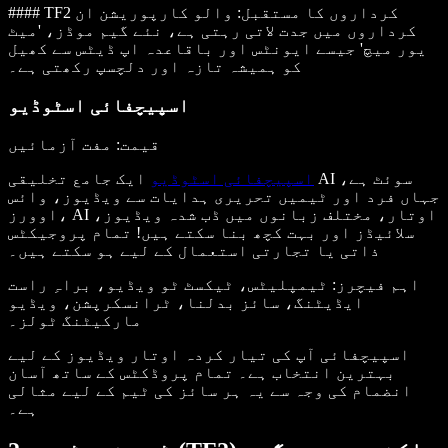
#### TF2 کرداروں کا مستقبل: والو کارپوریشن ان
کرداروں میں جدت لاتی رہتی ہے، نئے گیم موڈز، 'میٹ
یور میچ' جیسے ایونٹس اور باقاعدہ اپ ڈیٹس سے کھیل
کو ہمیشہ تازہ اور دلچسپ رکھتی ہے۔
اسپیچفائی اسٹوڈیو
قیمت: مفت آزمائیں
اسپیچفائی اسٹوڈیو
ایک جامع تخلیقی AI سوئٹ ہے،
جہاں فرد اور ٹیمیں تحریری ہدایات سے ویڈیوز، وائس
اوورز، AI اوتار، مختلف زبانوں میں ڈب شدہ ویڈیوز،
سلائیڈز اور بہت کچھ بنا سکتے ہیں! تمام پروجیکٹس
ذاتی یا تجارتی استعمال کے لیے ہو سکتے ہیں۔
اہم فیچرز
: ٹیمپلیٹس، ٹیکسٹ ٹو ویڈیو، براہِ راست
ایڈیٹنگ، سائز بدلنا، ٹرانسکرپشن، ویڈیو
مارکیٹنگ ٹولز۔
اسپیچفائی آپ کی تیار کردہ اوتار ویڈیوز کے لیے
بہترین انتخاب ہے۔ تمام پروڈکٹس کے ساتھ آسان
انضمام کی وجہ سے یہ ہر سائز کی ٹیم کے لیے مثالی
ہے۔