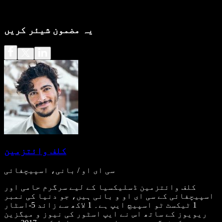
یہ مضمون شیئر کریں
کلف وائتزمین
سی ای او / بانی، اسپیچفائی
کلف وائتزمین ڈسلیکسیا کے لیے سرگرم حامی اور
اسپیچفائی کے سی ای او و بانی ہیں، جو دنیا کی نمبر
1 ٹیکسٹ ٹو اسپیچ ایپ ہے۔ 1 لاکھ سے زائد 5-اسٹار
ریویوز کے ساتھ اس نے ایپ اسٹور کی نیوز و میگزین