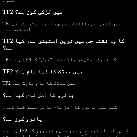
TF2 میں لڑکی کون ہے؟
TF2 میں لڑکی مس پاؤلنگ ہے، جو ایڈمنسٹریٹر کی
اسسٹنٹ ہے۔
TF2 کا وہ نقشہ جس میں ٹرین اسٹیشن ہے، کیا
ہے؟
TF2 کا ٹرین اسٹیشن والا نقشہ "ویل" کہلاتا ہے۔
TF2 میں میڈک کا کیا نام ہے؟
TF2 میں میڈک کا نام لڈوِگ ہے۔
پائرو کا اصل نام کیا ہے؟
گیم میں پائرو کا اصل نام ظاہر نہیں کیا گیا۔
پائرو کون ہے؟
پائرو TF2 کا پراسرار کردار ہے جو فلیم تھروور کے
لیے مشہور اور آگ سے محفوظ ہے۔ اس کی اصلی شناخت