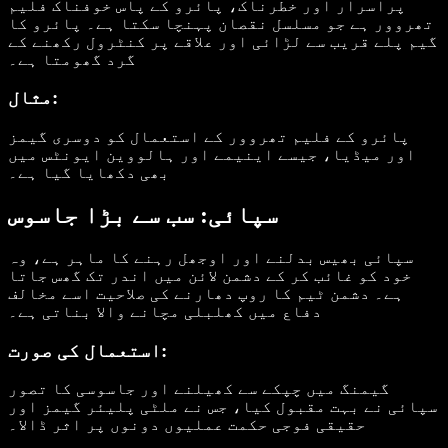
پراسرار اور خطرناک، پائرو کے پاس خوفناک فلیم
تھروور ہے جو مسلسل نقصان پہنچا سکتا ہے۔ پائرو کا
گیم پلے قریب سے لڑائی اور علاقے پر کنٹرول رکھنے کے
گرد گھومتا ہے۔
مثال:
پائرو کے فلیم تھروور کے استعمال کو دوسری گیمز
اور میڈیا، جیسے اینیمے اور ہالووین ایونٹس میں
بھی دکھایا گیا ہے۔
سپائی: سب سے بڑا جاسوس
سپائی بھیس بدلنے اور اوجھل رہنے کا ماہر ہے، وہ
خود کو غائب کر کے دشمن لائن میں اندر تک گھس جاتا
ہے۔ دشمن ٹیم کا روپ دھارنے کی صلاحیت اسے مخالف
دفاع میں کھلبلی مچانے والا بناتی ہے۔
استعمال کی صورت:
گیمنگ میں چپکے سے کھیلنے اور جاسوسی کا تصور
سپائی نے بہت مقبول کیا، جس نے ملٹی پلیئر گیمز اور
حقیقی فوجی حکمت عملیوں دونوں پر اثر ڈالا۔