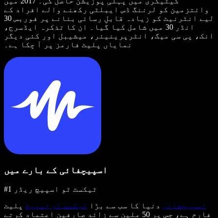
کیٹیگری میں پہلی پوزیشن حاصل کی۔ 2017 میں
وائتزمین کو لرننگ ڈس ایبلٹی رکھنے والے افراد کے
لیے انٹرنیٹ کو زیادہ قابلِ رسائی بنانے پر فوربس 30
انڈر 30 میں شامل کیا گیا۔ ان کا تذکرہ ایڈسرج،
انک، پی سی میگ، انٹرپرینیئر، میشیبل اور کئی دیگر
نمایاں پلیٹ فارمز پر آ چکا ہے۔
اسپیچفائی کے بارے میں
#1 ٹیکسٹ ٹو اسپیچ ریڈر
اسپیچفائی
دنیا کا سب سے بڑا
ٹیکسٹ ٹو اسپیچ
پلیٹ
فارم ہے، جس پر 50 ملین سے زائد صارفین اعتماد کرتے