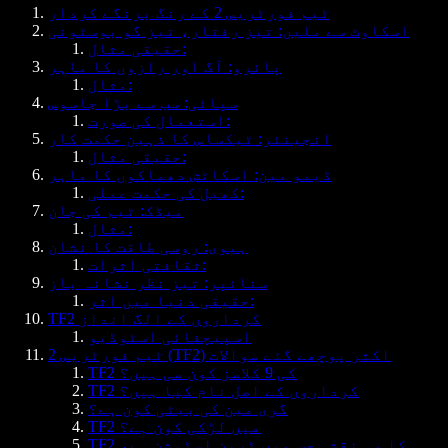
ٹیم فورٹریس 2 کے رنگ برنگے کردار
اسکاوٹ سے ملیں: تیز رفتار، تیز گو بوسٹونی
حقیقی مثال:
پائرو: آگ اور رازوں کا ماہر
مثال:
سپائی: سب سے بڑا جاسوس
استعمال کی صورت:
انجینئر: ٹیکساس کا ذہین حکمت کار
حقیقی مثال:
ڈیمو مین: اسکاٹش دھماکوں کا ماہر
کھیل کی حکمت عملی:
میڈک: ٹیم کی جان
مثال:
ہیوی: روسی طاقت کا نشان
ثقافتی اثرات:
سنائپر: تیز نظر نشانہ باز
حقیقی دنیا میں اثر:
TF2 کرداروں کے الگ انداز
اسپیچفائی اسٹوڈیو
ٹیم فورٹریس 2 (TF2) اکثر پوچھے گئے سوالات
TF2 کی 9 کلاسز کون سی ہیں؟
TF2 کرداروں کے اصل نام کیا ہیں؟
گری مین کی بیٹی کون ہے؟
TF2 میں لڑکی کون ہے؟
TF2 کا وہ نقشہ جس میں ٹرین اسٹیشن ہے،