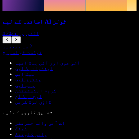
اساتذہ کے لیے AI ٹولز
4 اکتوبر، 2025
سب دیکھیں
ٹیکسٹ ٹو اسپیچ
آئی فون اور آئی پیڈ ایپس
اینڈرائیڈ ایپ
میک ایپ
ونڈوز ایپ
ویب ایپ
کروم ایکسٹینشن
ایج ایڈ آن
ڈاؤن لوڈ کریں
تخلیق کاروں کے لیے
اے آئی وائس جنریٹر
ڈبنگ
وائس کلوننگ