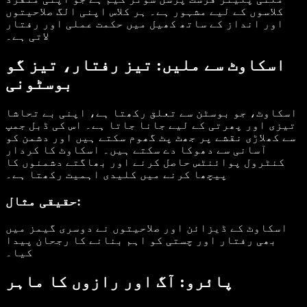
کلاسوں کے لیے مشہور ہے۔ ہر کلاس اپنی الگ صلاحیتوں
اور انداز کے ساتھ کھیل میں حکمت عملی اور رفتار
لاتی ہے۔
اسکاوٹ سے ملیں: تیز رفتار، تیز گو
بوسٹونی
اسکاوٹ، جو بوسٹن سے تعلق رکھتا ہے، اپنی بے تحاشا
تیزی اور پھرتی کے لیے جانا جاتا ہے۔ اس کی ڈبل جمپ
سے کھلاڑی نقشے پر جھٹ پٹ گھوم سکتے ہیں اور دشمن کو
آسانی سے دھوکا دے سکتے ہیں۔ اسکاوٹ کا کردار
کنٹرول پوائنٹس حاصل کرنے اور بھاگتے دشمنوں کا
پیچھا کرنے میں کلیدی اہمیت رکھتا ہے۔
حقیقی مثال:
اسکاوٹ کے ڈیزائن اور صلاحیتوں نے دوسری گیمز میں
بھی رفتار اور چستی کو اہم بنانے کا رجحان پیدا
کیا۔
پائرو: آگ اور رازوں کا ماہر