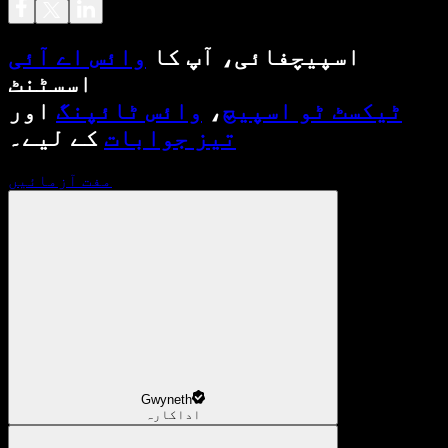
اسپیچفائی، آپ کا
وائس اے آئی
اسسٹنٹ
ٹیکسٹ ٹو اسپیچ
،
وائس ٹائپنگ
اور
تیز جوابات
کے لیے۔
مفت آزمائیں
Gwyneth
اداکارہ