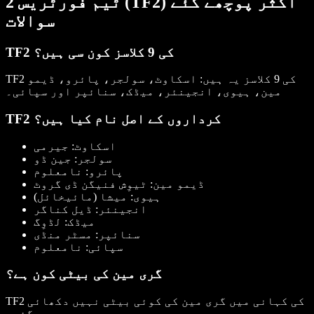
ٹیم فورٹریس 2 (TF2) اکثر پوچھے گئے
سوالات
TF2 کی 9 کلاسز کون سی ہیں؟
TF2 کی 9 کلاسز یہ ہیں: اسکاوٹ، سولجر، پائرو، ڈیمو
مین، ہیوی، انجینئر، میڈک، سنائپر اور سپائی۔
TF2 کرداروں کے اصل نام کیا ہیں؟
اسکاوٹ:
جیرمی
سولجر:
جین ڈو
پائرو:
نامعلوم
ڈیمو مین:
ٹیوِش فنیگن ڈی گروٹ
ہیوی:
میشا (مائیخائل)
انجینئر:
ڈیل کناگر
میڈک:
لڈوِگ
سنائپر:
مسٹر منڈی
سپائی:
نامعلوم
گری مین کی بیٹی کون ہے؟
TF2 کی کہانی میں گری مین کی کوئی بیٹی نہیں دکھائی
گئی۔