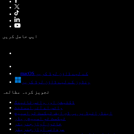
ایپ حاصل کریں
macOS کے لیے ڈاؤن لوڈ کریں
ونڈوز کے لیے ڈاؤن لوڈ کریں
تجویز کردہ مطالعہ
ڈکٹیشن اور وائس ٹائپنگ
وائس اے آئی اسسٹنٹ
اینڈرائیڈ پر پی ڈی ایف ٹیکسٹ ٹو اسپیچ
ٹیکسٹ ٹو اسپیچ ریڈر
خاتون آواز جنریٹر
مردانہ آواز جنریٹر