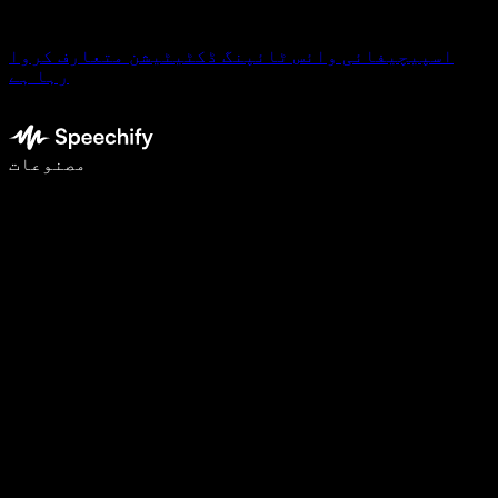
اسپیچیفائی وائس ٹائپنگ ڈکٹیٹیشن متعارف کروا
رہا ہے
وائس ٹائپنگ کے ساتھ 5 گنا تیزی سے لکھیں
مصنوعات
مزید جانیں