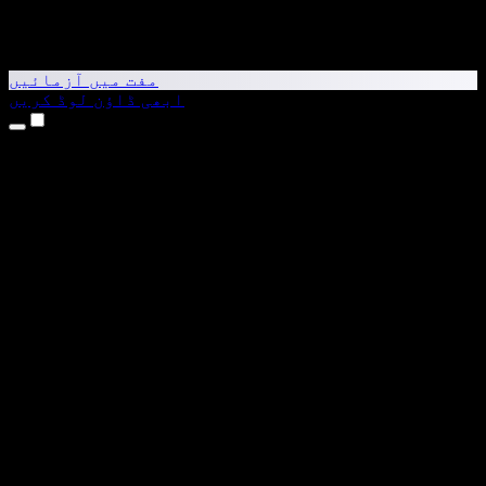
مفت میں آزمائیں
ابھی ڈاؤن لوڈ کریں
مصنوعات
متن کو آواز میں بدلیں
iPhone اور iPad ایپس
Android ایپ
Chrome ایکسٹینشن
Edge ایکسٹینشن
ویب ایپ
Mac ایپ