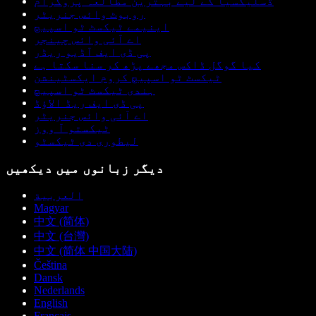
ڈسلیکسیا کے لیے بہترین مطالعہ پروگرام
روبوٹ وائس جنریٹر
اینیمے ٹیکسٹ ٹو اسپیچ
اے آئی وائس چینجر
پی ڈی ایف آڈیو ریڈر
کیا گوگل ڈاکس مجھے پڑھ کر سنا سکتا ہے
ٹیکسٹ ٹو اسپیچ کروم ایکسٹینشن
ہندی ٹیکسٹ ٹو اسپیچ
پی ڈی ایف ریڈ الاؤڈ
اے آئی وائس جنریٹر
ٹیکستو آ ووز
لیطوری دی ٹیکسٹو
دیگر زبانوں میں دیکھیں
العربية
Magyar
中文 (简体)
中文 (台灣)
中文 (简体 中国大陆)
Čeština
Dansk
Nederlands
English
Français