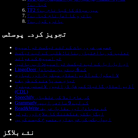
کیا ہے؟
TF2 میں میڈک کا کیا نام ہے؟
پائرو کا اصل نام کیا ہے؟
پائرو کون ہے؟
تجویز کردہ پوسٹس
خصوصی ضروریات کے لئے ٹیکسٹ ٹو اسپیچ
تعلیم کو بااختیار بنانا: طلبہ کے لیے ٹیکسٹ
ٹو اسپیچ کے فوائد
ای ایل ایل کے لیے ٹیکسٹ ٹو اسپیچ: اہم باتیں
LingoDeer کے 6 بہترین متبادل
لا اسکول کے آڈیو اسٹڈی میٹریل اور تیاری
تیزی سے پڑھنے کے طریقے
آڈیو اسٹڈی گائیڈ: کمرشل ڈرائیور لائسنس مینول
(CDL)
Speechify کی عام املا کی غلطیاں
Grammarly کے لیے 9 ساتھی ایپس
Read&Write کے متبادل اور مقابل حریف
ایگزیکٹو فنکشننگ کا علاج اور ٹولز
ایپل بکس کی خریداری منسوخ کیسے کریں
نئے بلاگز