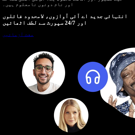
اور نام دونوں نامعلوم ہیں۔
انتہائی جدید اے آئی آوازوں، لامحدود فائلوں
اور 24/7 سپورٹ سے لطف اٹھائیں
مفت آزمائیں