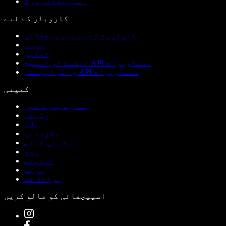
اسپیچفائی ورک
کاروبار کے لیے
ڈیولپرز کے لیے اسپیچفائی
ٹیمز
تعلیم
ٹیکسٹ ٹو اسپیچ API دستاویزات
وائس ایجنٹس API دستاویزات
کمپنی
ہمارے بارے میں
رابطہ
بلاگ
ملازمتیں
ایفیلی ایٹس
مدد
اسٹیٹس
پریس
برانڈ کٹ
اسپیچفائی کو فالو کریں