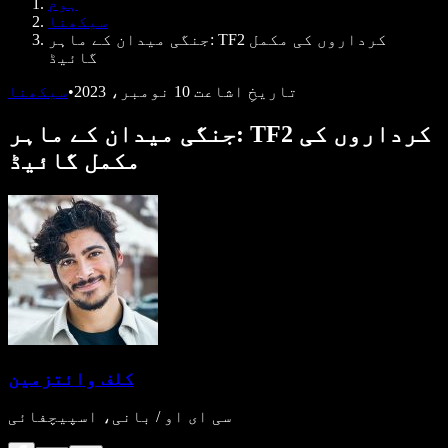
ہوم
ڈویلپرز کے لیے Speechify
سیکھنا
جنگی میدان کے ماہر: TF2 کرداروں کی مکمل
گائیڈ
تاریخِ اشاعت
10 نومبر، 2023
•
سیکھنا
جنگی میدان کے ماہر: TF2 کرداروں کی
مکمل گائیڈ
کلف وائتزمین
سی ای او / بانی، اسپیچفائی