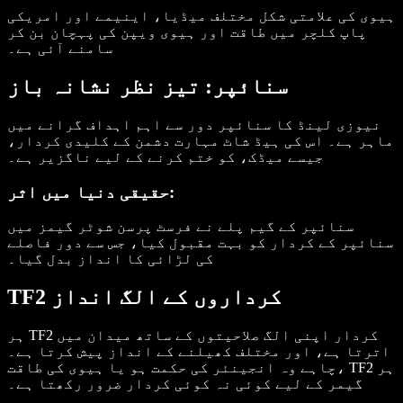
ہیوی کی علامتی شکل مختلف میڈیا، اینیمے اور امریکی
پاپ کلچر میں طاقت اور ہیوی ویپن کی پہچان بن کر
سامنے آئی ہے۔
سنائپر: تیز نظر نشانہ باز
نیوزی لینڈ کا سنائپر دور سے اہم اہداف گرانے میں
ماہر ہے۔ اس کی ہیڈ شاٹ مہارت دشمن کے کلیدی کردار،
جیسے میڈک، کو ختم کرنے کے لیے ناگزیر ہے۔
حقیقی دنیا میں اثر:
سنائپر کے گیم پلے نے فرسٹ پرسن شوٹر گیمز میں
سنائپر کے کردار کو بہت مقبول کیا، جس سے دور فاصلے
کی لڑائی کا انداز بدل گیا۔
TF2 کرداروں کے الگ انداز
ہر TF2 کردار اپنی الگ صلاحیتوں کے ساتھ میدان میں
اترتا ہے، اور مختلف کھیلنے کے انداز پیش کرتا ہے۔
چاہے وہ انجینئر کی حکمت ہو یا ہیوی کی طاقت، TF2 ہر
گیمر کے لیے کوئی نہ کوئی کردار ضرور رکھتا ہے۔