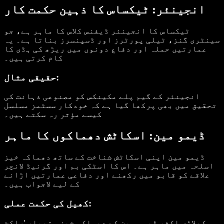
انجینئر: ٹیکساس کا ذہین حکمت کار
ٹیکساس کا انجینئر ڈیفنس کلاس کا ماہر ہے، جو
سینٹری گنز، ٹیلی پورٹرز اور ڈسپنسرز بناتا ہے۔ یہ
عمارتیں حملہ اور دفاع دونوں میں ریڑھ کی ہڈی کا
کام کرتی ہیں۔
حقیقی مثال:
انجینئر کے گیم پلے مکینکس کو مصنوعی ذہانت کی
تحقیق میں بھی پرکھا گیا ہے کہ خودکار سسٹمز مسلسل
کیسے مؤثر رہ سکتے ہیں۔
ڈیمو مین: اسکاٹش دھماکوں کا ماہر
ڈیمو مین اپنی اسکاٹش شناخت کے ساتھ دھماکہ خیز
اسلحہ میں ماہر ہے۔ اس کا اسٹکی بم اور گرنیڈ لانچر
علاقے کو قابو میں رکھنے اور دفاعی عمارتیں اڑانے
کے لیے لاجواب ہیں۔
کھیل کی حکمت عملی:
کھلاڑی اکثر ڈیمو مین کے دھماکہ خیز ہتھیار 'راکٹ