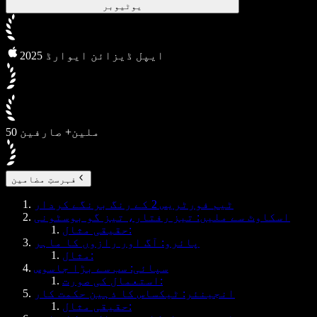
یوٹیوبر
2025 ایپل ڈیزائن ایوارڈ
50 ملین+ صارفین
فہرستِ مضامین
ٹیم فورٹریس 2 کے رنگ برنگے کردار
اسکاوٹ سے ملیں: تیز رفتار، تیز گو بوسٹونی
حقیقی مثال:
پائرو: آگ اور رازوں کا ماہر
مثال:
سپائی: سب سے بڑا جاسوس
استعمال کی صورت:
انجینئر: ٹیکساس کا ذہین حکمت کار
حقیقی مثال: