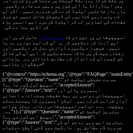
پر سنک کرتا ہے، مثلاً ٹیبلٹ پر سننا شروع کریں اور
پھر اینڈرائڈ یا آئی فون پر وہیں سے جاری رکھیں۔
بار بار فائلیں اپلوڈ کرنے کی ضرورت نہیں۔ اگر آپ
کے پاس درسی کتابوں کی ڈیجیٹل فائل نہیں تو صرف
صفحات کی تصاویر لے کر اپلوڈ کریں، ایپ انہیں پڑھ
کر آڈیو بنا دے گی۔
اسپیچیفائی پر تین دن کا
مفت ٹرائل
حاصل کریں اور
ایپ آزما کر دیکھیں کہ یہ آپ کے لیے موزوں ہے یا
نہیں۔ فیچرز دیکھیں، آوازیں بدل کر دیکھیں اور
رفتار سیٹ کریں تاکہ سمجھ سکیں کہ ایپ آپ کی فائل
کو کیسے آپ کے انداز کے مطابق ڈھالتی ہے۔ پڑھائی
خوشگوار بنائیں!
{"@context":"https://schema.org","@type":"FAQPage","mainEntity
[{"@type":"Question","name":"سب سے حقیقی ٹیکسٹ ٹو
اسپیچ ٹول کون سا ہے؟","acceptedAnswer":
{"@type":"Answer","text":"ایمیزون پالی اور
اسپیچیفائی دونوں ہی بہت حقیقت پسندانہ، انسانی
آواز فراہم کرتے ہیں۔ لیکن ایمیزون کا پیمنٹ سسٹم
پیچیدہ ہے، اس لیے اسپیچیفائی زیادہ بہتر چوائس
ہے۔"}},{"@type":"Question","name":"بہترین ٹیکسٹ ٹو
اسپیچ ایپ کون سی ہے؟","acceptedAnswer":
{"@type":"Answer","text":"بہترین ایپ وہی ہے جو آپ کی
ضرورت کے مطابق ہو۔ مارکیٹ میں کئی آپشن دستیاب
ہیں اور سب کے الگ فائدے ہیں، اس لیے بہتر ہے آپ چند