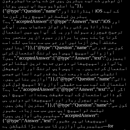
ان لوگوں کے لیے بہترین ہیں جن کے پاس مائیکروفون
یا اسٹوڈیو سیٹ اپ نہیں ہوتا۔"}},
{"@type":"Question","name":"اینڈرائڈ اور iOS کے لیے
بہترین ٹیکسٹ ٹو اسپیچ ریڈر کون سا
ہے؟","acceptedAnswer":{"@type":"Answer","text":"iOS اور
اینڈرائڈ پر کئی ریڈر ٹولز دستیاب ہیں۔ آپ کی
ترجیح فیچرز، سہولت اور یہ کہ آپ ایپ میں استعمال
کرنا چاہتے ہیں یا براؤزر میں، ان پر منحصر ہے۔
مختلف آپشن آزمائیں اور جو سب سے مناسب لگے اسے
اپنالیں۔"}},{"@type":"Question","name":"کون سی قدرتی
آواز والی اسپیچ ایپس ڈیپ لرننگ استعمال کرتی
ہیں؟","acceptedAnswer":{"@type":"Answer","text":"ایمیزون
پالی اور اسپیچیفائی دونوں جدید ترین ٹیکنالوجی
استعمال کرتے ہیں۔ یہ ایپس ڈیپ لرننگ اور آرٹیفیشل
انٹیلی جنس کے ذریعے نہایت قدرتی، انسانی جیسی
آوازیں بناتی ہیں۔"}},{"@type":"Question","name":"ذاتی
استعمال کے لیے سب سے حقیقی آواز والا اسپیچ ٹول کون
سا ہے؟","acceptedAnswer":{"@type":"Answer","text":"اگر آپ
کو ذاتی استعمال کے لیے حقیقت پسندانہ اسپیچ ایپ
چاہیے تو نیچرل ریڈر اور اسپیچیفائی دونوں ہی
بہترین آپشن ہیں۔"}},{"@type":"Question","name":"کون سی
ٹیکسٹ ٹو اسپیچ ایپ میں سب سے زیادہ مشہور
سیلیبریٹی آوازیں ہیں؟","acceptedAnswer":
{"@type":"Answer","text":"اسپیچیفائی پر مشہور
سیلیبریٹی آوازوں کا سب سے بڑا کلیکشن ہے—for