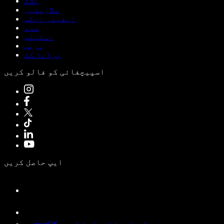
بلاگ
ملازمتیں
ایفیلی ایٹس
مدد
اسٹیٹس
پریس
برانڈ کٹ
اسپیچفائی کو فالو کریں
ایپ حاصل کریں