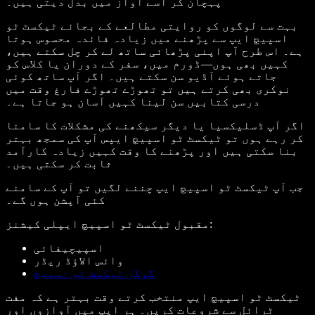
پہچان کر اسے آواز میں بدل دیتی ہیں۔
بہت سے لوگوں کو روایتی مطالعے کے بجائے ٹیکسٹ ٹو
اسپیچ ایپ سے پڑھنے میں زیادہ فائدہ محسوس ہوتا
ہے۔ اس طرح آپ اپنی پڑھائی ساتھ لے کر چل سکتے ہیں،
کہیں بھی ہوں—ڈورم میں، سفر کے دوران یا کلاس کو
جاتے ہوئے آڈیو سن سکتے ہیں۔ اگر آپ ساتھ کوئی
نوکری بھی کرتے ہیں تو تھوڑے تھوڑے فارغ وقت میں
درسی کتابیں سن لینا کہیں آسان ہو جاتا ہے۔
اگر آپ ڈسلیکسیا یا دیگر سیکھنے کی مشکلات کا سامنا
کر رہے ہوں تو ٹیکسٹ ٹو اسپیچ ایپس آپ کی سمجھ بہتر
بنا سکتی ہیں اور پڑھنے کا وقت کہیں زیادہ کارآمد
ثابت کر سکتی ہیں۔
جب آپ ٹیکسٹ ٹو اسپیچ ایپ چننے لگیں تو آپ کے سامنے
کئی آپشن ہوں گے۔
مقبول ٹیکسٹ ٹو اسپیچ ایپلی کیشنز:
اسپیچیفائی
وائس الاؤڈ ریڈر
گوگل ٹیکسٹ ٹو اسپیچ
ٹیکسٹ ٹو اسپیچ ایپ منتخب کرتے وقت بہتر ہے کہ مفت
ٹرائل سے شروعات کریں۔ ہر ایپ میں آوازوں اور