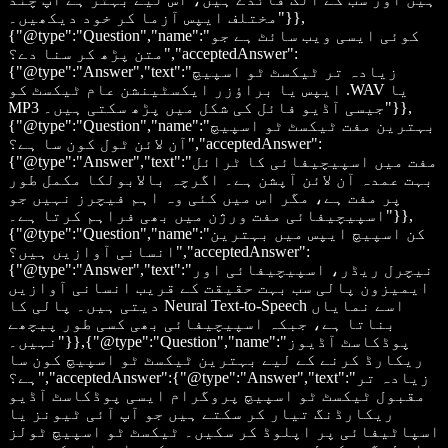
مختلف ایپس آزما کر خود دیکھیں۔"}},
{"@type":"Question","name":"کوئی ایسی ویب سائٹ ہے جو
متن پڑھ کر سنا دے؟","acceptedAnswer":
{"@type":"Answer","text":"زیادہ تر ٹیکسٹ ٹو اسپیچ
ایپس یا براؤزر ایکسٹینشن عام ٹیکسٹ کو .WAV یا
MP3 جیسی آڈیو فائل کی شکل میں پڑھ سکتی ہیں۔"}},
{"@type":"Question","name":"بہترین مفت ٹیکسٹ ٹو اسپیچ
آن لائن ٹول کون سا ہے؟","acceptedAnswer":
{"@type":"Answer","text":"مفت میں اسپیچیفائی کا ٹرائل
بہت عمدہ آن لائن آپشن ہے۔ اگرچہ بالابولکا مکمل طور
پر مفت ہے، مگر اس میں کئی وہ اہم فیچرز نہیں جو
اسپیچیفائی مفت ورژن میں بھی فراہم کرتا ہے۔"}},
{"@type":"Question","name":"کن اسپیچ ایپس میں بہترین
انسانی آوازیں ہیں؟","acceptedAnswer":
{"@type":"Answer","text":"نیچرل ریڈر، اسپیچیفائی اور
ایمیزون پالی سب بہت حقیقت کے قریب انسانی آوازیں
دیتی ہیں۔ پالی کا Neural Text-to-Speech اسے نمایاں
بناتا ہے، جبکہ اسپیچیفائی بھی کسی طور پیچھے
نہیں۔"}},{"@type":"Question","name":"پوڈکاسٹ آڈیوز
ریکارڈ کرنے کے لیے بہترین ٹیکسٹ ٹو اسپیچ کون سا
ہے؟","acceptedAnswer":{"@type":"Answer","text":"زیادہ تر
مقبول ٹیکسٹ ٹو اسپیچ پروگرام ایسی پوڈکاسٹ آڈیو
ریکارڈنگ تیار کر سکتے ہیں جو آپ آئی ٹیونز یا
اسپاٹیفائی پر اپلوڈ کر سکیں۔ ٹیکسٹ ٹو اسپیچ ٹولز