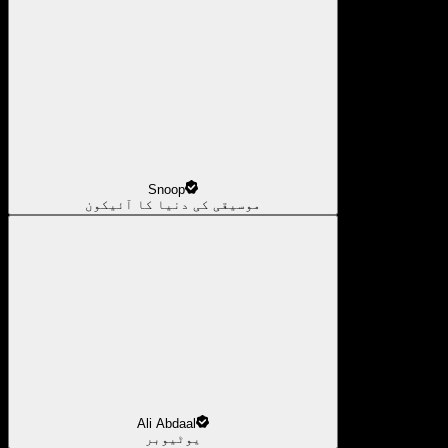
Snoop
موسیقی کی دنیا کا آئیکون
Ali Abdaal
یوٹیوبر