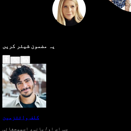
یہ مضمون شیئر کریں
کلف وائتزمین
سی ای او / بانی، اسپیچفائی