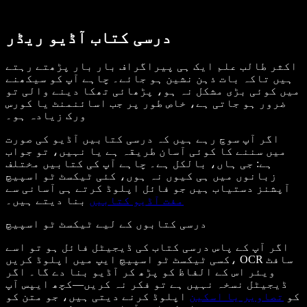
درسی کتاب آڈیو ریڈر
اکثر طالب علم ایک ہی پیراگراف بار بار پڑھتے رہتے
ہیں تاکہ بات ذہن نشین ہو جائے۔ چاہے آپ کو سیکھنے
میں کوئی بڑی مشکل نہ ہو، پڑھائی تھکا دینے والی تو
ضرور ہو جاتی ہے، خاص طور پر جب اسائنمنٹ یا کورس
ورک زیادہ ہو۔
اگر آپ سوچ رہے ہیں کہ درسی کتابیں آڈیو کی صورت
میں سننے کا کوئی آسان طریقہ ہے یا نہیں، تو جواب
ہے: جی ہاں، بالکل ہے۔ چاہے آپ کی کتابیں مختلف
زبانوں میں ہی کیوں نہ ہوں، کئی ٹیکسٹ ٹو اسپیچ
آپشنز دستیاب ہیں جو فائل اپلوڈ کرتے ہی آسانی سے
مفت آڈیو کتابیں
بنا دیتے ہیں۔
درسی کتابوں کے لیے ٹیکسٹ ٹو اسپیچ
اگر آپ کے پاس درسی کتاب کی ڈیجیٹل فائل ہو تو اسے
کسی ٹیکسٹ ٹو اسپیچ ایپ میں اپلوڈ کریں، OCR سافٹ
ویئر اس کے الفاظ کو پڑھ کر آڈیو بنا دے گا۔ اگر
ڈیجیٹل نسخہ نہیں ہے تو فکر نہ کریں—کچھ ایپس آپ
کو
تصاویر یا اسکین
اپلوڈ کرنے دیتی ہیں، جو متن کو