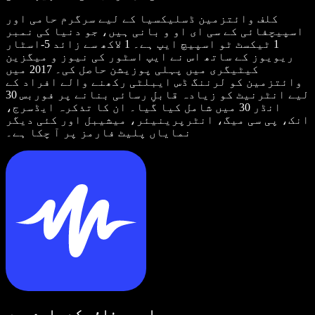
کلف وائتزمین ڈسلیکسیا کے لیے سرگرم حامی اور
اسپیچفائی کے سی ای او و بانی ہیں، جو دنیا کی نمبر
1 ٹیکسٹ ٹو اسپیچ ایپ ہے۔ 1 لاکھ سے زائد 5-اسٹار
ریویوز کے ساتھ اس نے ایپ اسٹور کی نیوز و میگزین
کیٹیگری میں پہلی پوزیشن حاصل کی۔ 2017 میں
وائتزمین کو لرننگ ڈس ایبلٹی رکھنے والے افراد کے
لیے انٹرنیٹ کو زیادہ قابلِ رسائی بنانے پر فوربس 30
انڈر 30 میں شامل کیا گیا۔ ان کا تذکرہ ایڈسرج،
انک، پی سی میگ، انٹرپرینیئر، میشیبل اور کئی دیگر
نمایاں پلیٹ فارمز پر آ چکا ہے۔
اسپیچفائی کے بارے میں