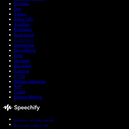
Svenska
ไทย
Türkçe
Tiếng Việt
Română
Português
Български
ქართული
Slovenčina
Slovenščina
Eesti
Hrvatski
Ελληνικά
Lietuvių
עברית
Bahasa Indonesia
বাংলা
Català
Bahasa Melayu
کوکی کی ترجیحات
شرائط و ضوابط