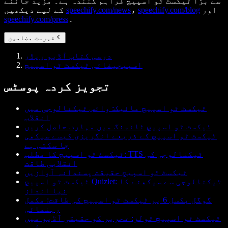
سے بڑا ٹیکسٹ ٹو اسپیچ فراہم کنندہ ہے۔ مزید جاننے
اور
speechify.com/blog
،
speechify.com/news
کے لیے دیکھیں
۔
speechify.com/press
فہرستِ مضامین
درسی کتاب آڈیو ریڈر
اسپیچیفائی ٹیکسٹ ٹو اسپیچ
تجویز کردہ پوسٹس
ٹیکسٹ ٹو اسپیچ مائیک: وائس ٹیکنالوجی میں
انقلاب
ٹیکسٹ ٹو اسپیچ ٹائمنگ میں مہارت حاصل کریں
ٹیکسٹ ٹو اسپیچ کے ذریعے انگریزی کیسے سیکھی
جا سکتی ہے
ٹیکسٹ ٹو اسپیچ کا مطلب: TTS ٹیکنالوجی کی
انقلابی طاقت
ٹیکسٹ ٹو اسپیچ حقیقت پسندانہ آوازیں
ٹیکسٹ ٹو اسپیچ Quizlet: ٹیکنالوجی سے سیکھنے کا
نیا انداز
گوگل پکسل 6 پر ٹیکسٹ ٹو اسپیچ کی طاقت: مکمل
رہنمائی
ٹیکسٹ ٹو اسپیچ ٹولز: تحریر کو حقیقی آڈیو میں
بدلیں