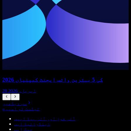
2026 کی 5 بہترین وائس ایجنٹ کمپنیاں
28 اپریل، 2026
سب دیکھیں
ٹیکسٹ ٹو اسپیچ
آئی فون اور آئی پیڈ ایپس
اینڈرائیڈ ایپ
میک ایپ