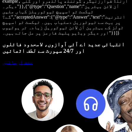
example، آرنلڈ شوارزنیگر، گوئنتھ پالتھرو اور کئی
دیگر۔"}},{"@type":"Question","name":"آن لائن بہترین
ٹیکسٹ ٹو اسپیچ ٹیوٹوریلز کہاں ملیں
گے؟","acceptedAnswer":{"@type":"Answer","text":"انٹرنیٹ
پر بہت سے ٹیوٹوریل دستیاب ہیں۔ ٹیکسٹ ٹو اسپیچ
ٹولز کے بہترین آن لائن ٹیوٹوریل زیادہ تر یوٹیوب
اور دیگر ویڈیو پلیٹ فارمز پر مل جاتے ہیں۔"}}]}
انتہائی جدید اے آئی آوازوں، لامحدود فائلوں
اور 24/7 سپورٹ سے لطف اٹھائیں
مفت آزمائیں