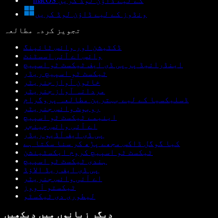
macOS کے لیے ڈاؤن لوڈ کریں
ونڈوز کے لیے ڈاؤن لوڈ کریں
تجویز کردہ مطالعہ
ڈکٹیشن اور وائس ٹائپنگ
وائس اے آئی اسسٹنٹ
اینڈرائیڈ پر پی ڈی ایف ٹیکسٹ ٹو اسپیچ
ٹیکسٹ ٹو اسپیچ ریڈر
خاتون آواز جنریٹر
مردانہ آواز جنریٹر
ڈسلیکسیا کے لیے بہترین مطالعہ پروگرام
روبوٹ وائس جنریٹر
اینیمے ٹیکسٹ ٹو اسپیچ
اے آئی وائس چینجر
پی ڈی ایف آڈیو ریڈر
کیا گوگل ڈاکس مجھے پڑھ کر سنا سکتا ہے
ٹیکسٹ ٹو اسپیچ کروم ایکسٹینشن
ہندی ٹیکسٹ ٹو اسپیچ
پی ڈی ایف ریڈ الاؤڈ
اے آئی وائس جنریٹر
ٹیکستو آ ووز
لیطوری دی ٹیکسٹو
دیگر زبانوں میں دیکھیں