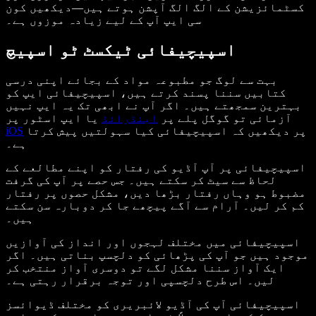
کسٹمائزیشن کے الگ الگ آپشن ہوتے ہیں—دیکھیں کون
سی ایپ آپ کے لیے زیادہ موزوں ہے۔
اسپیچیفائی ٹیکسٹ ٹو اسپیچ
بہت سے لوگ جو مطبوعہ مواد کے بجائے اپنی درسی
کتابیں سننا پسند کرتے ہیں، اسپیچیفائی ایپ کو
بہترین سمجھتے ہیں۔ اگر آپ نے ابھی تک یہ ایپ نہیں
آزمائی تو گوگل پلے پر
اینڈرائڈ
یا ایپ اسٹور پر
پر دیکھیں کہ اسپیچیفائی کیا سہولتیں پیش کرتا
iOS
ہے۔
اسپیچیفائی پر آپ آڈیو کی رفتار کو اپنے مطالعے کے
لحاظ سے سیٹ کر سکتے ہیں۔ جس حصے پر آپ کی گرفت
مضبوط ہو وہاں رفتار بڑھا دیں، مشکل حصوں پر رفتار
کم کر لیں۔ آرام سے آگے پیچھے جا کر دوبارہ سن سکتے
ہیں۔
اسپیچیفائی میں مختلف لہجوں اور انداز کی آوازیں
موجود ہیں جو آپ کی پڑھائی کو دلچسپ بناتی ہیں۔ اگر
ایک آواز سننا مشکل لگے تو دوسری آواز منتخب کر
لیں۔ اس طرح دلچسپی اور توجہ برقرار رہتی ہے۔
اسپیچیفائی آپ کی آڈیو لائبریری کو مختلف ڈیوائسز