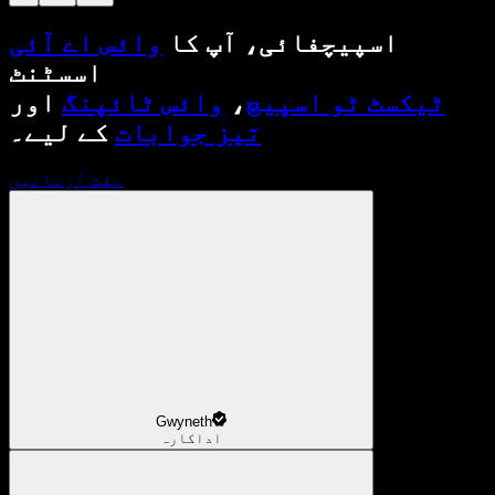
اسپیچفائی، آپ کا
وائس اے آئی
اسسٹنٹ
ٹیکسٹ ٹو اسپیچ
،
وائس ٹائپنگ
اور
تیز جوابات
کے لیے۔
مفت آزمائیں
Gwyneth
اداکارہ