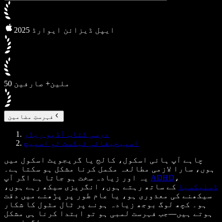
2025 ایپل ڈیزائن ایوارڈ
50 ملین+ صارفین
فہرستِ مضامین
درسی کتاب آڈیو ریڈر
اسپیچیفائی ٹیکسٹ ٹو اسپیچ
چاہے آپ ہائی اسکول، کالج یا گریجویٹ اسکول میں
ہوں، سارا لازمی مطالعہ مکمل کرنا مشکل ہو سکتا ہے۔
،
ADHD
یہ اور زیادہ سخت ہو جاتا ہے اگر آپ
ڈسلیکسیا
کے ساتھ رہتے ہوں، انگریزی سیکھ رہے ہوں،
سیکھنے کی معذوری ہو، یا عام طور پر پڑھنے میں دقت
ہو۔ کچھ لوگ بوجھ زیادہ ہونے پر ٹال مٹول کا شکار
ہوتے ہیں—جب فہرست لمبی ہو تو ابتدا کرنا ہی مشکل