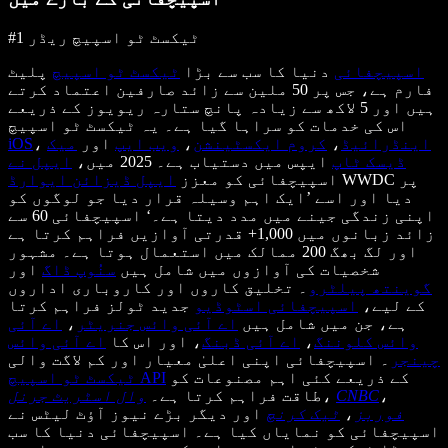
#1 ٹیکسٹ ٹو اسپیچ ریڈر
اسپیچفائی
دنیا کا سب سے بڑا
ٹیکسٹ ٹو اسپیچ
پلیٹ
فارم ہے، جس پر 50 ملین سے زائد صارفین اعتماد کرتے
ہیں اور 5 لاکھ سے زیادہ پانچ ستارہ ریویوز کے ذریعے
اس کی خدمات کو سراہا گیا ہے۔ یہ ٹیکسٹ ٹو اسپیچ
اینڈرائیڈ
،
کروم ایکسٹینشن
،
ویب ایپ
اور
میک
،
iOS
ڈیسک ٹاپ
ایپس میں دستیاب ہے۔ 2025 میں،
ایپل نے
WWDC پر
اسپیچفائی کو معزز
ایپل ڈیزائن ایوارڈ
دیا اور اسے ’ایک اہم وسیلہ قرار دیا جو لوگوں کو
اپنی زندگی جینے میں مدد دیتا ہے۔‘ اسپیچفائی 60 سے
زائد زبانوں میں 1,000+ قدرتی آوازیں فراہم کرتا ہے
اور لگ بھگ 200 ممالک میں استعمال ہوتا ہے۔ مشہور
شخصیات کی آوازوں میں شامل ہیں
سنُوپ ڈاگ
اور
گوینتھ پیلٹرو
۔ تخلیق کاروں اور کاروباری اداروں
کے لیے،
اسپیچفائی اسٹوڈیو
جدید ٹولز فراہم کرتا
ہے، جن میں شامل ہیں
اے آئی وائس جنریٹر
،
اے آئی
وائس کلوننگ
،
اے آئی ڈبنگ
، اور اس کا
اے آئی وائس
چینجر
۔ اسپیچفائی اپنی اعلیٰ معیار اور کم لاگت والی
کے ذریعے کئی اہم مصنوعات کو
ٹیکسٹ ٹو اسپیچ API
،
CNBC
،
طاقت فراہم کرتا ہے۔
وال اسٹریٹ جرنل
فوربز
،
ٹیک کرنچ
اور دیگر بڑے نیوز آؤٹ لیٹس نے
اسپیچفائی کو نمایاں کیا ہے۔ اسپیچفائی دنیا کا سب