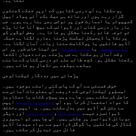
لگتا ہے۔
ہو سکتا ہے آپ درسی کتابوں کے اوپر جھکے گھنٹوں
گزار رہے ہوں اور ساتھ ہی میک بک، آئی پیڈ، ایپل
کمپیوٹر یا اسمارٹ فون پر نوٹس بھی بنا رہے ہوں۔ جب
بار بار درسی کتاب اور ڈیوائس کے بیچ آنا جانا پڑے
تو توجہ قائم رکھنا مشکل ہو جاتا ہے۔ بعض لوگوں کو
پرنٹڈ یا ڈیجیٹل ٹیکسٹ پڑھنا بھاری لگتا ہے جبکہ
آڈیو فائلیں یا پوڈکاسٹ سننا زیادہ آسان لگتا ہے۔
آڈیو فائلز
یا
آڈیو کتابیں
سن لینا خاص طور پر اس
وقت آسان ہو سکتا ہے جب پڑھتے ہوئے دھیان اکٹھا
رکھنا مشکل ہو۔ کچھ طالب علم تو درسی کتاب کے سامنے
بیٹھے بیٹھے ہی نڈھال ہو جاتے ہیں۔
پڑھائی میں مددگار ٹیکنالوجی
خوش قسمتی سے آپ کے پاس کئی راستے موجود ہیں۔
اسِسٹِوو ٹیکنالوجی کے ذریعے آپ معلومات آسانی سے
حاصل کر سکتے ہیں۔ چاہے ویب پیج، کتاب یا دستاویز
کا مواد استعمال کرنا ہو، آپ
ٹیکسٹ ٹو اسپیچ
ایپس
سے متن کو آڈیو میں بدل سکتے ہیں۔ یہ ایپس مختلف
ڈیوائسز، جیسے
اینڈرائڈ
،
آئی او ایس
اور دیگر
موبائل ڈیوائسز پر چلتی ہیں۔ آپ چاہیں تو ایمیزون
کنڈل کی فائلیں یا گوگل ڈرائیو سے مواد سیدھا آڈیو
فائل میں تبدیل کر سکتے ہیں۔