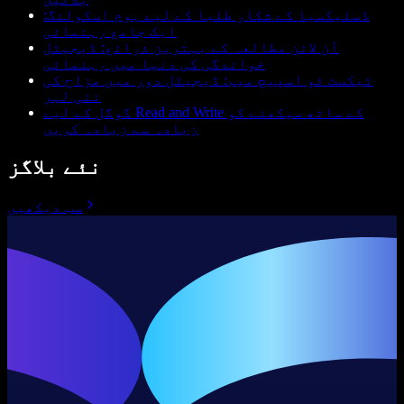
ڈسلیکسیا کے شکار طلبا کے لیے ہوم اسکولنگ:
ایک جامع رہنمائی
آن لائن مطالعہ کے بہترین ذرائع: ڈیجیٹل
خواندگی کی دنیا میں رہنمائی
ٹیکسٹ ٹو اسپیچ میم: ڈیجیٹل دور میں مزاح کی
نئی لہر
گوگل کے لیے Read and Write کے ساتھ سیکھنے کو
زیادہ سے زیادہ کریں
نئے بلاگز
سب دیکھیں