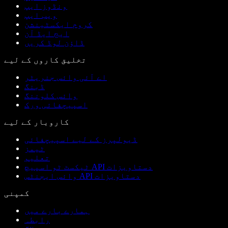
ونڈوز ایپ
ویب ایپ
کروم ایکسٹینشن
ایج ایڈ آن
ڈاؤن لوڈ کریں
تخلیق کاروں کے لیے
اے آئی وائس جنریٹر
ڈبنگ
وائس کلوننگ
اسپیچفائی ورک
کاروبار کے لیے
ڈیولپرز کے لیے اسپیچفائی
ٹیمز
تعلیم
ٹیکسٹ ٹو اسپیچ API دستاویزات
وائس ایجنٹس API دستاویزات
کمپنی
ہمارے بارے میں
رابطہ