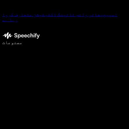
اسپیچیفائی وائس ٹائپنگ ڈکٹیٹیشن متعارف کروا
رہا ہے
وائس ٹائپنگ کے ساتھ 5 گنا تیزی سے لکھیں
مصنوعات
مزید جانیں