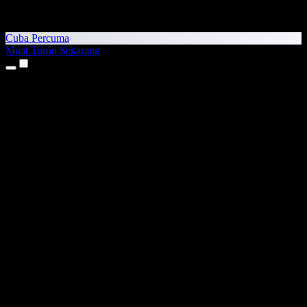
Cuba Percuma
Muat Turun Sekarang
Produk
Teks kepada Pertuturan
Aplikasi iPhone & iPad
Aplikasi Android
Sambungan Chrome
Sambungan Edge
Aplikasi Web
Aplikasi Mac
Aplikasi Windows