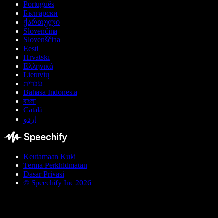
Português
Български
ქართული
Slovenčina
Slovenščina
Eesti
Hrvatski
Ελληνικά
Lietuvių
עברית
Bahasa Indonesia
বাংলা
Català
اردو
Keutamaan Kuki
Terma Perkhidmatan
Dasar Privasi
© Speechify Inc 2026