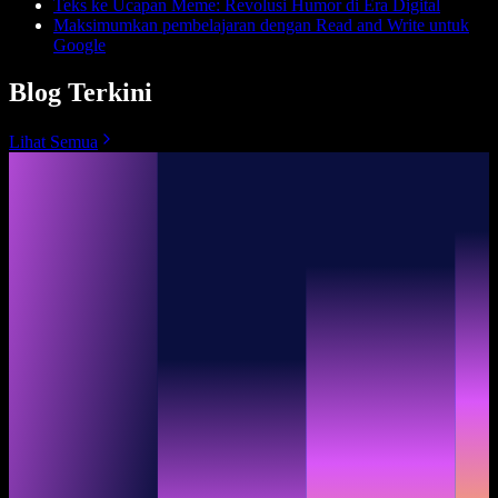
Teks ke Ucapan Meme: Revolusi Humor di Era Digital
Maksimumkan pembelajaran dengan Read and Write untuk
Google
Blog Terkini
Lihat Semua