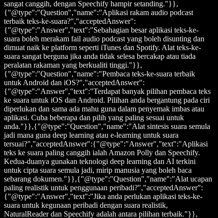
sangat canggih, dengan Speechify hampir setanding."}},
{"@type":"Question","name":"Aplikasi rakam audio podcast
terbaik teks-ke-suara?","acceptedAnswer":
{"@type":"Answer","text":"Sebahagian besar aplikasi teks-ke-
suara boleh merakam fail audio podcast yang boleh disunting dan
dimuat naik ke platform seperti iTunes dan Spotify. Alat teks-ke-
suara sangat berguna jika anda tidak selesa bercakap atau tiada
peralatan rakaman yang berkualiti tinggi."}},
{"@type":"Question","name":"Pembaca teks-ke-suara terbaik
untuk Android dan iOS?","acceptedAnswer":
{"@type":"Answer","text":"Terdapat banyak pilihan pembaca teks
ke suara untuk iOS dan Android. Pilihan anda bergantung pada ciri
diperlukan dan sama ada mahu guna dalam penyemak imbas atau
aplikasi. Cuba beberapa dan pilih yang paling sesuai untuk
anda."}},{"@type":"Question","name":"Alat sintesis suara semula
jadi mana guna deep learning atau e-learning untuk suara
tersuai?","acceptedAnswer":{"@type":"Answer","text":"Aplikasi
teks ke suara paling canggih ialah Amazon Polly dan Speechify.
Kedua-duanya gunakan teknologi deep learning dan AI terkini
untuk cipta suara semula jadi, mirip manusia yang boleh baca
sebarang dokumen."}},{"@type":"Question","name":"Alat ucapan
paling realistik untuk penggunaan peribadi?","acceptedAnswer":
{"@type":"Answer","text":"Jika anda perlukan aplikasi teks-ke-
suara untuk kegunaan peribadi dengan suara realistik,
NaturalReader dan Speechify adalah antara pilihan terbaik."}},