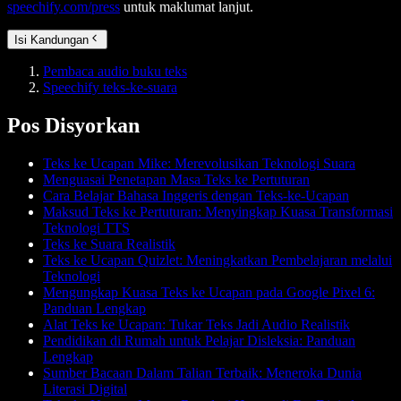
speechify.com/press
untuk maklumat lanjut.
Isi Kandungan
Pembaca audio buku teks
Speechify teks-ke-suara
Pos Disyorkan
Teks ke Ucapan Mike: Merevolusikan Teknologi Suara
Menguasai Penetapan Masa Teks ke Pertuturan
Cara Belajar Bahasa Inggeris dengan Teks-ke-Ucapan
Maksud Teks ke Pertuturan: Menyingkap Kuasa Transformasi
Teknologi TTS
Teks ke Suara Realistik
Teks ke Ucapan Quizlet: Meningkatkan Pembelajaran melalui
Teknologi
Mengungkap Kuasa Teks ke Ucapan pada Google Pixel 6:
Panduan Lengkap
Alat Teks ke Ucapan: Tukar Teks Jadi Audio Realistik
Pendidikan di Rumah untuk Pelajar Disleksia: Panduan
Lengkap
Sumber Bacaan Dalam Talian Terbaik: Meneroka Dunia
Literasi Digital