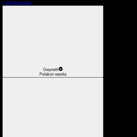
Cuba Percuma
Gwyneth
Pelakon wanita