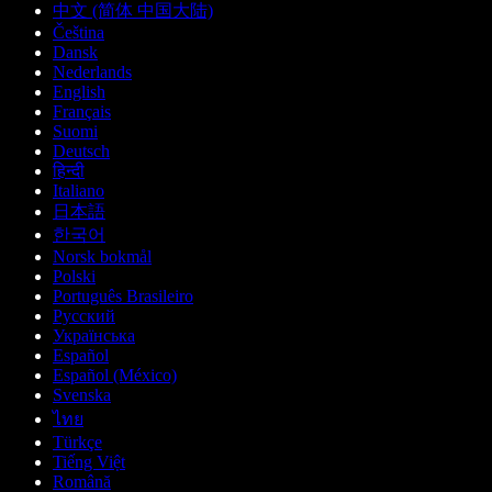
中文 (简体 中国大陆)
Čeština
Dansk
Nederlands
English
Français
Suomi
Deutsch
हिन्दी
Italiano
日本語
한국어
Norsk bokmål
Polski
Português Brasileiro
Русский
Українська
Español
Español (México)
Svenska
ไทย
Türkçe
Tiếng Việt
Română