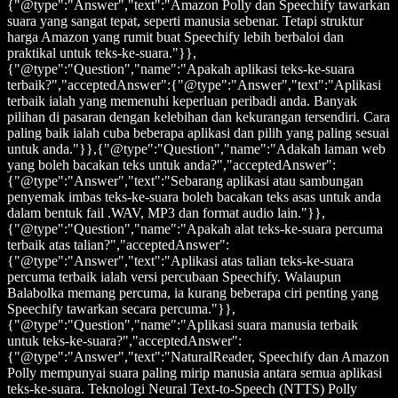
{"@type":"Answer","text":"Amazon Polly dan Speechify tawarkan
suara yang sangat tepat, seperti manusia sebenar. Tetapi struktur
harga Amazon yang rumit buat Speechify lebih berbaloi dan
praktikal untuk teks-ke-suara."}},
{"@type":"Question","name":"Apakah aplikasi teks-ke-suara
terbaik?","acceptedAnswer":{"@type":"Answer","text":"Aplikasi
terbaik ialah yang memenuhi keperluan peribadi anda. Banyak
pilihan di pasaran dengan kelebihan dan kekurangan tersendiri. Cara
paling baik ialah cuba beberapa aplikasi dan pilih yang paling sesuai
untuk anda."}},{"@type":"Question","name":"Adakah laman web
yang boleh bacakan teks untuk anda?","acceptedAnswer":
{"@type":"Answer","text":"Sebarang aplikasi atau sambungan
penyemak imbas teks-ke-suara boleh bacakan teks asas untuk anda
dalam bentuk fail .WAV, MP3 dan format audio lain."}},
{"@type":"Question","name":"Apakah alat teks-ke-suara percuma
terbaik atas talian?","acceptedAnswer":
{"@type":"Answer","text":"Aplikasi atas talian teks-ke-suara
percuma terbaik ialah versi percubaan Speechify. Walaupun
Balabolka memang percuma, ia kurang beberapa ciri penting yang
Speechify tawarkan secara percuma."}},
{"@type":"Question","name":"Aplikasi suara manusia terbaik
untuk teks-ke-suara?","acceptedAnswer":
{"@type":"Answer","text":"NaturalReader, Speechify dan Amazon
Polly mempunyai suara paling mirip manusia antara semua aplikasi
teks-ke-suara. Teknologi Neural Text-to-Speech (NTTS) Polly