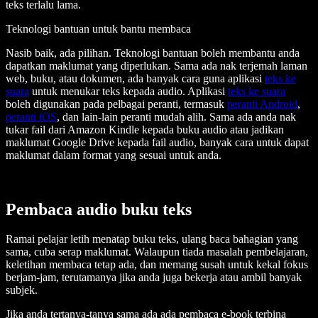
teks terlalu lama.
Teknologi bantuan untuk bantu membaca
Nasib baik, ada pilihan. Teknologi bantuan boleh membantu anda
dapatkan maklumat yang diperlukan. Sama ada nak terjemah laman
web, buku, atau dokumen, ada banyak cara guna aplikasi
teks ke
suara
untuk menukar teks kepada audio. Aplikasi
teks ke suara
boleh digunakan pada pelbagai peranti, termasuk
peranti Android
,
peranti iOS
, dan lain-lain peranti mudah alih. Sama ada anda nak
tukar fail dari Amazon Kindle kepada buku audio atau jadikan
maklumat Google Drive kepada fail audio, banyak cara untuk dapat
maklumat dalam format yang sesuai untuk anda.
Pembaca audio buku teks
Ramai pelajar letih menatap buku teks, ulang baca bahagian yang
sama, cuba serap maklumat. Walaupun tiada masalah pembelajaran,
keletihan membaca tetap ada, dan memang susah untuk kekal fokus
berjam-jam, terutamanya jika anda juga bekerja atau ambil banyak
subjek.
Jika anda tertanya-tanya sama ada ada pembaca e-book terbina