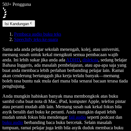
50J+ Pengguna
Isi Kandungan
Pembaca audio buku teks
Speechify teks-ke-suara
Sama ada anda pelajar sekolah menengah, kolej, atau universiti,
memang susah untuk kekal mengikuti semua pembacaan wajib
anda. Ini lebih sukar jika anda ada
ADHD
,
disleksia
, sedang belajar
Bahasa Inggeris, ada masalah pembelajaran, atau apa-apa saja yang
buat anda membaca lebih perlahan berbanding pelajar lain. Ramai
akan cenderung bertangguh jika kerja terlalu banyak—memang
boleh rasa buntu nak mula dari mana bila senarai bacaan terasa tiada
penghujung.
Anda mungkin habiskan banyak masa membongkok atas buku
sambil cuba buat nota di Mac, iPad, komputer Apple, telefon pintar
atau peranti mudah alih lain. Memang susah nak kekal fokus bila
asyik beralih dari buku ke peranti. Anda mungkin dapati lebih
mudah untuk fokus bila mendengar
fail audio
seperti podcast dan
buku audio
berbanding baca buku bercetak. Selain masalah
tumpuan, ramai pelajar juga letih bila asyik duduk membaca buku