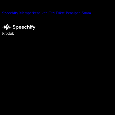
Speechify Memperkenalkan Ciri Dikte Penaipan Suara
Tulis 5× lebih pantas dengan menaip menggunakan suara
Produk
Ketahui Lebih Lanjut