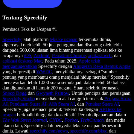
Tentang Speechify
Pembaca Teks ke Ucapan #1
Speechify
ialah platform
teks ke ucapan
terkemuka dunia,
dipercayai oleh lebih 50 juta pengguna dan disokong oleh lebih
daripada 500,000 ulasan lima bintang merentasi aplikasi teks ke
ucapannya
iOS
,
Android
,
Pemalam Chrome
,
aplikasi web
, dan
aplikasi desktop Mac
. Pada tahun 2025,
Apple telah
menganugerahkan
Speechify dengan
Anugerah Reka Bentuk Apple
yang berprestij di
WWDC
, menyifatkannya sebagai “sumber
penting yang membantu orang menjalani hidup mereka.” Speechify
menawarkan lebih 1,000 suara semula jadi dalam lebih 60 bahasa
dan digunakan di hampir 200 negara. Suara selebriti termasuk
Snoop Dogg
dan
Gwyneth Paltrow
. Untuk pencipta dan perniagaan,
Speechify Studio
menyediakan alat canggih termasuk
Penjana Suara
AI
,
Penduaan Suara AI
,
Alih Suara AI
, dan
Penukar Suara AI
.
Speechify juga memacu produk terkemuka dengan
API teks ke
ucapan
berkualiti tinggi dan kos efektif. Pernah dipaparkan dalam
The Wall Street Journal
,
CNBC
,
Forbes
,
TechCrunch
, dan media
utama lain, Speechify ialah penyedia teks ke ucapan terbesar di
dunia. Lawati
speechify.com/news
,
speechify.com/blog
, dan