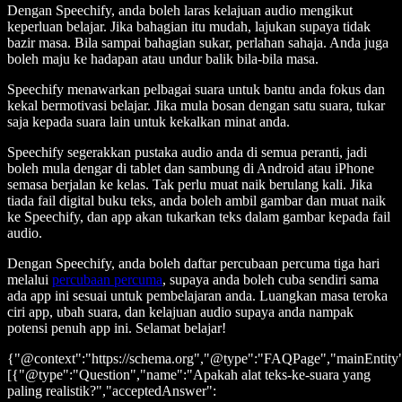
Dengan Speechify, anda boleh laras kelajuan audio mengikut
keperluan belajar. Jika bahagian itu mudah, lajukan supaya tidak
bazir masa. Bila sampai bahagian sukar, perlahan sahaja. Anda juga
boleh maju ke hadapan atau undur balik bila-bila masa.
Speechify menawarkan pelbagai suara untuk bantu anda fokus dan
kekal bermotivasi belajar. Jika mula bosan dengan satu suara, tukar
saja kepada suara lain untuk kekalkan minat anda.
Speechify segerakkan pustaka audio anda di semua peranti, jadi
boleh mula dengar di tablet dan sambung di Android atau iPhone
semasa berjalan ke kelas. Tak perlu muat naik berulang kali. Jika
tiada fail digital buku teks, anda boleh ambil gambar dan muat naik
ke Speechify, dan app akan tukarkan teks dalam gambar kepada fail
audio.
Dengan Speechify, anda boleh daftar percubaan percuma tiga hari
melalui
percubaan percuma
, supaya anda boleh cuba sendiri sama
ada app ini sesuai untuk pembelajaran anda. Luangkan masa teroka
ciri app, ubah suara, dan kelajuan audio supaya anda nampak
potensi penuh app ini. Selamat belajar!
{"@context":"https://schema.org","@type":"FAQPage","mainEntity
[{"@type":"Question","name":"Apakah alat teks-ke-suara yang
paling realistik?","acceptedAnswer":