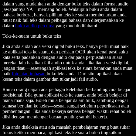
dalam yang mudahkan anda dengar buku teks dalam format audio,
jawapannya YA—memang boleh. Walaupun buku anda dalam
bahasa berbeza, banyak pilihan teks ke suara membenarkan anda
muat naik fail teks dalam pelbagai bahasa dan diterjemahkan ke
dalam
buku audio percuma
yang mudah difahami.
Teks-ke-suara untuk buku teks
Jika anda sudah ada versi digital buku teks, hanya perlu muat naik
ke aplikasi teks ke suara, dan perisian OCR akan kenal pasti suku
kata serta padankan dengan audio daripada perpustakaan suara
mereka, lalu hasilkan fail audio untuk anda. Jika tiada versi digital,
jangan risau—sesetengah aplikasi teks ke suara benarkan anda muat
naik
foto atau imbasan
buku teks anda. Dari situ, aplikasi akan
kesan teks dalam gambar dan tukar jadi fail audio.
Ramai orang dapati ada pelbagai kelebihan berbanding cara belajar
tradisional. Bila guna aplikasi teks ke suara, anda boleh belajar di
mana-mana saja. Boleh mula belajar dalam bilik, sambung dengar
semasa berjalan ke kelas—sesuai sangat sebelum peperiksaan atau
pembentangan. Jika anda bekerja semasa belajar, waktu rehat boleh
diisi dengan mendengar bacaan penting sambil bekerja.
Jika anda disleksia atau ada masalah pembelajaran yang buat sukar
fokus ketika membaca, aplikasi teks ke suara boleh tingkatkan