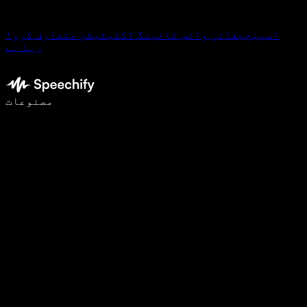
اسپیچیفائی وائس ٹائپنگ ڈکٹیٹیشن متعارف کروا
رہا ہے
وائس ٹائپنگ کے ساتھ 5 گنا تیزی سے لکھیں
مصنوعات
مزید جانیں