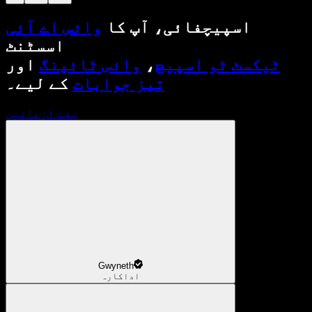
اسپیچفائی، آپ کا
وائس اے آئی
اسسٹنٹ
ٹیکسٹ ٹو اسپیچ
،
وائس ٹائپنگ
اور
تیز جوابات
کے لیے۔
مفت آزمائیں
Gwyneth
اداکارہ