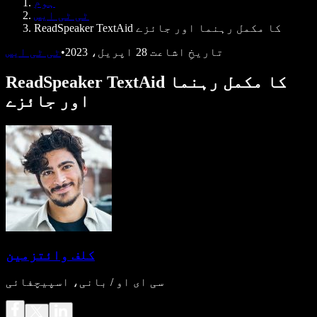
ہوم
ڈویلپرز کے لیے Speechify
ٹی ٹی ایس
ReadSpeaker TextAid کا مکمل رہنما اور جائزے
تاریخِ اشاعت
28 اپریل، 2023
•
ٹی ٹی ایس
ReadSpeaker TextAid کا مکمل رہنما
اور جائزے
کلف وائتزمین
سی ای او / بانی، اسپیچفائی