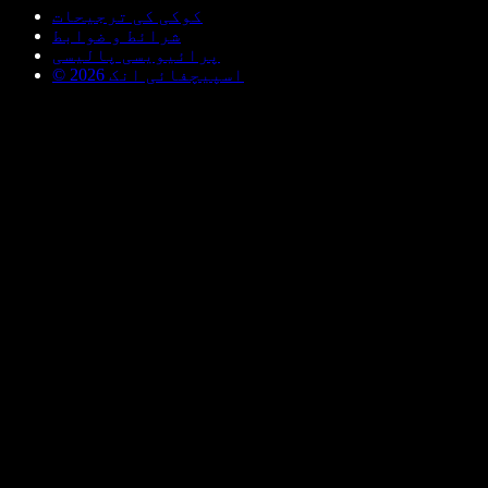
کوکی کی ترجیحات
شرائط و ضوابط
پرائیویسی پالیسی
© اسپیچفائی انک 2026