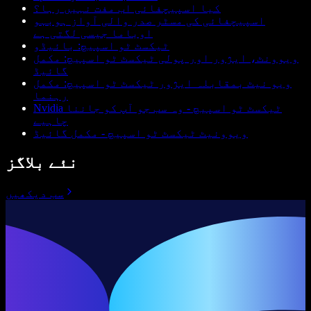
کیا اسپیچفائی اب مفت نہیں رہا؟
اسپیچفائی کی مسٹر صدر والی آواز ہوبہو
اوباما جیسی لگتی ہے
ٹیکسٹ ٹو اسپیچ: بائیڈو
ویوونٹ، ایژور اور پولی ٹیکسٹ ٹو اسپیچ: مکمل
گائیڈ
ویو نیٹ بمقابلہ ایژور ٹیکسٹ ٹو اسپیچ: مکمل
رہنما
Nvidia ٹیکسٹ ٹو اسپیچ - وہ سب جو آپ کو جاننا
چاہیے
ویوونیٹ ٹیکسٹ ٹو اسپیچ - مکمل گائیڈ
نئے بلاگز
سب دیکھیں