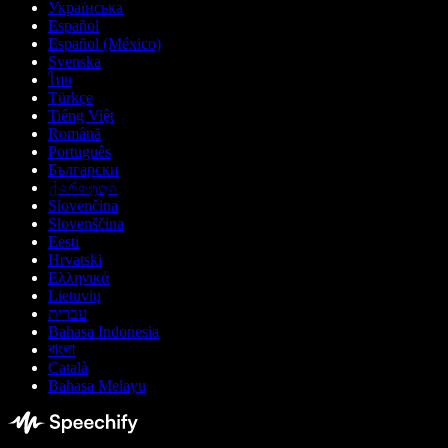
Українська
Español
Español (México)
Svenska
ไทย
Türkçe
Tiếng Việt
Română
Português
Български
ქართული
Slovenčina
Slovenščina
Eesti
Hrvatski
Ελληνικά
Lietuvių
עברית
Bahasa Indonesia
বাংলা
Català
Bahasa Melayu