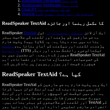
ReadSpeaker DocReader کیا ہے؟
ReadSpeaker WebReader کیا ہے؟
ChatGPT کس کی ملکیت ہے؟
TextAid کے ٹیوٹوریلز کہاں ملیں گے؟
ReadSpeaker TextAid کا مکمل رہنما اور جائزے
ایک آن لائن
مددگار ٹیکنالوجی
ٹول
TextAid
ReadSpeaker
ہے جو صارفین کو پڑھنے اور لکھنے کی صلاحیت بہتر
بنانے میں مدد دیتا ہے۔ یہ کلاؤڈ بیسڈ پلیٹ فارم
پڑھنے، لکھنے اور سیکھنے کو آسان بناتا ہے،
ٹیکسٹ
(TTS) ٹیکنالوجی، رائٹنگ مدد، اور دیگر
ٹو اسپیچ
فیچرز کے ذریعے۔ اس مضمون میں ہم ReadSpeaker TextAid
کی خصوصیات، استعمال، فائدے اور نقصانات، اہم
فیچرز، قیمت اور یوزر ریویوز پر بات کریں گے۔
ReadSpeaker TextAid کیا ہے؟
ReadSpeaker TextAid ایک ویب پلیٹ فارم ہے جو صارفین کو
لٹریسی سپورٹ دینے کے لیے لرننگ ٹولز مہیا کرتا
ہے۔ اس میں ٹیکسٹ ٹو اسپیچ، رائٹنگ مدد اور لرننگ
سپورٹ جیسے فیچرز شامل ہیں، جو صارفین کی پڑھنے
اور لکھنے کی صلاحیتوں کو بہتر بناتے ہیں۔ TextAid کو
انفرادی صارف، تعلیمی ادارے اور کاروبار دنیا بھر