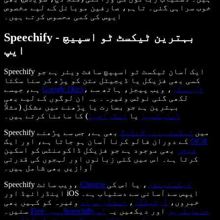
خوب سراہی گئی۔ تاہم، صارفین موبائل کے لیے مخصوص
ایپس کی کمی محسوس کرتے ہیں۔
Speechify - بہترین ٹیکسٹ ٹو اسپیچ
ایپ
Speechify ایک آسان ٹیکسٹ ٹو اسپیچ سافٹ ویئر ہے جو
کسی بھی فزیکل یا ڈیجیٹل متن کو پڑھ کر سنا سکتا
ای میلز
، ویب پیجز، ہاتھ سے
،
Google Docs
ہے، جیسے
لکھی گئی نوٹس وغیرہ۔ یہ ان لوگوں کے لیے بھی
بہترین ہے جو بصارت یا پڑھنے میں مشکل (مثلاً
ڈسلیکسیا
یا
ڈسگرافیا
) کا سامنا کرتے ہیں۔
Speechify میں
ٹیکسٹ ہائی لائٹنگ
بھی ہے، جس سے پڑھنے
OCR
کے دوران فالو کرنا آسان ہو جاتا ہے، اور ایک
فیچر
بھی موجود ہے جو فزیکل ڈاکومنٹس کو اسکین
کرتا ہے۔ اس میں کئی زبانوں اور لہجوں کی قدرتی
آوازیں بھی شامل ہیں۔
Chrome ایکسٹینشن
، یا اس کی
Speechify ویب سائٹ،
اینڈرائیڈ اور iOS ایپس سے آسانی سے دستیاب ہے۔
خبروں،
آرٹیکلز
،
اسٹڈی مواد
وغیرہ کو کہیں بھی
Free میں Speechify حاصل کریں
اور دیکھیں یہ
آپ
سنیں۔
کی پروڈکٹیوٹی کیسے بڑھا سکتا ہے
۔