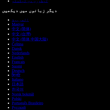
لیطوری دی ٹیکسٹو
دیگر زبانوں میں دیکھیں
العربية
Magyar
中文 (简体)
中文 (台灣)
中文 (简体 中国大陆)
Čeština
Dansk
Nederlands
English
Français
Suomi
Deutsch
हिन्दी
Italiano
日本語
한국어
Norsk bokmål
Polski
Português Brasileiro
Русский