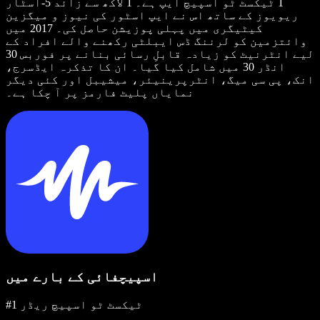
1 ٹیکسٹ ٹو اسپیچ ایپ ہے۔ 1 لاکھ سے زائد 5-اسٹار
ریویوز کے ساتھ اس نے ایپ اسٹور کی نیوز و میگزین
کیٹیگری میں پہلی پوزیشن حاصل کی۔ 2017 میں
وائتزمین کو لرننگ ڈس ایبلٹی رکھنے والے افراد کے
لیے انٹرنیٹ کو زیادہ قابلِ رسائی بنانے پر فوربس 30
انڈر 30 میں شامل کیا گیا۔ ان کا تذکرہ ایڈسرج،
انک، پی سی میگ، انٹرپرینیئر، میشیبل اور کئی دیگر
نمایاں پلیٹ فارمز پر آ چکا ہے۔
اسپیچفائی کے بارے میں
#1 ٹیکسٹ ٹو اسپیچ ریڈر