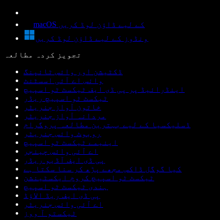
macOS کے لیے ڈاؤن لوڈ کریں
ونڈوز کے لیے ڈاؤن لوڈ کریں
تجویز کردہ مطالعہ
ڈکٹیشن اور وائس ٹائپنگ
وائس اے آئی اسسٹنٹ
اینڈرائیڈ پر پی ڈی ایف ٹیکسٹ ٹو اسپیچ
ٹیکسٹ ٹو اسپیچ ریڈر
خاتون آواز جنریٹر
مردانہ آواز جنریٹر
ڈسلیکسیا کے لیے بہترین مطالعہ پروگرام
روبوٹ وائس جنریٹر
اینیمے ٹیکسٹ ٹو اسپیچ
اے آئی وائس چینجر
پی ڈی ایف آڈیو ریڈر
کیا گوگل ڈاکس مجھے پڑھ کر سنا سکتا ہے
ٹیکسٹ ٹو اسپیچ کروم ایکسٹینشن
ہندی ٹیکسٹ ٹو اسپیچ
پی ڈی ایف ریڈ الاؤڈ
اے آئی وائس جنریٹر
ٹیکستو آ ووز