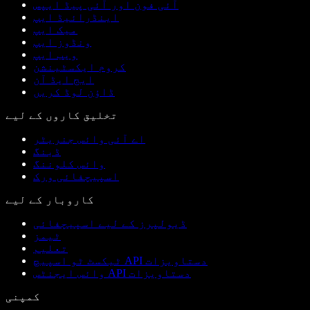
آئی فون اور آئی پیڈ ایپس
اینڈرائیڈ ایپ
میک ایپ
ونڈوز ایپ
ویب ایپ
کروم ایکسٹینشن
ایج ایڈ آن
ڈاؤن لوڈ کریں
تخلیق کاروں کے لیے
اے آئی وائس جنریٹر
ڈبنگ
وائس کلوننگ
اسپیچفائی ورک
کاروبار کے لیے
ڈیولپرز کے لیے اسپیچفائی
ٹیمز
تعلیم
ٹیکسٹ ٹو اسپیچ API دستاویزات
وائس ایجنٹس API دستاویزات
کمپنی