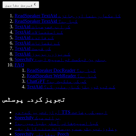
فہرستِ مضامین
ReadSpeaker TextAid کا مکمل رہنما اور جائزے
ReadSpeaker TextAid کیا ہے؟
TextAid کی اہم خصوصیات
TextAid کے استعمالات
TextAid کے فائدے
TextAid کے نقصانات
TextAid کی قیمت
TextAid کے یوزر ریویوز
Speechify - بہترین ٹیکسٹ ٹو اسپیچ ایپ
FAQ
ReadSpeaker DocReader کیا ہے؟
ReadSpeaker WebReader کیا ہے؟
ChatGPT کس کی ملکیت ہے؟
TextAid کے ٹیوٹوریلز کہاں ملیں گے؟
تجویز کردہ پوسٹس
آواز تحریر کے - دو TTS ایپس کی وضاحت
Speechify برائے میک
کیا اسپیچفائی آسٹریلیا میں ہے؟
ونڈوز نیریٹر سے ویب سائٹ سننے کا طریقہ
Speechify بمقابلہ Peech