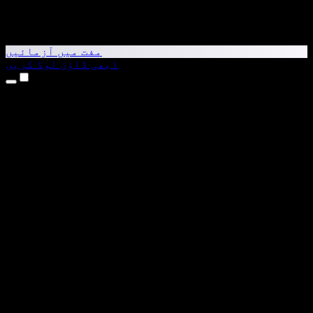
مفت میں آزمائیں
ابھی ڈاؤن لوڈ کریں
مصنوعات
متن کو آواز میں بدلیں
iPhone اور iPad ایپس
Android ایپ
Chrome ایکسٹینشن
Edge ایکسٹینشن
ویب ایپ
Mac ایپ