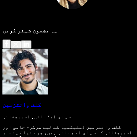
یہ مضمون شیئر کریں
کلف وائتزمین
سی ای او / بانی، اسپیچفائی
کلف وائتزمین ڈسلیکسیا کے لیے سرگرم حامی اور
اسپیچفائی کے سی ای او و بانی ہیں، جو دنیا کی نمبر