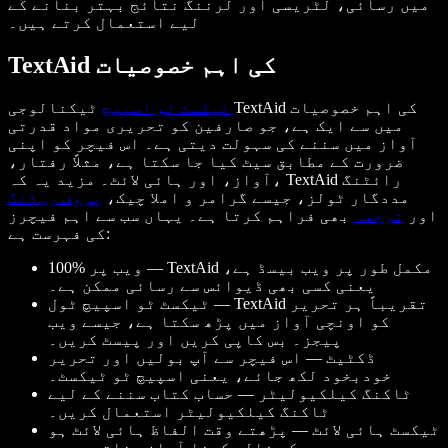
میں رسائی، لٹریسی اور لرننگ نتائج بہتر بنانے کے
لیے استعمال کرتے ہیں۔
TextAid کی اہم خصوصیات
ٹیکسٹ ٹو اسپیچ
ٹیکنالوجی TextAid کی اہم خصوصیات
میں سے ایک ہے، جو صارفین کو تحریری مواد قدرتی
آواز میں سننے کی سہولت دیتی ہے۔ اس فیچر کو اپنی
ضرورت کے مطابق سیٹ کیا جا سکتا ہے، مثلاً رفتار،
آواز، اور ہائی لائٹ۔ مزید یہ کہ، TextAid رائٹنگ
مددگار ٹولز، جیسے گرامر و املا چیک،
پروف ریڈنگ
اور
ترجمہ
بھی فراہم کرتا ہے۔ یہاں سب سے اہم فیچرز
کی فہرست ہے:
100% ویب پر — TextAid مکمل طور پر ویب بیسڈ ہے،
یعنی کسی بھی ڈیوائس سے رسائی ممکن ہے۔
ٹیکسٹ ٹو اسپیچ ٹول — TextAid تقریباً ہر تحریر
کو اونچی آواز میں پڑھ سکتا ہے، جیسے ویب
پیجز۔ بس کاپی کریں اور پیسٹ کریں۔
ڈکٹیٹ — اس فیچر سے آپ بولیں اور تحریر
خودبخود لکھ جائے، یعنی اسپیچ ٹو ٹیکسٹ۔
ٹاکنگ کیلکیولیٹر — حساب کتاب سننے کے لیے
ٹاکنگ کیلکیولیٹر استعمال کریں۔
ٹیکسٹ ہائی لائٹ — پڑھتے وقت الفاظ ہائی لائٹ ہو
کر فالو کرنا آسان بناتے ہیں۔