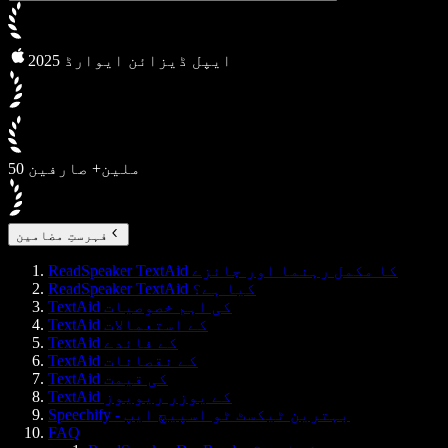
2025 ایپل ڈیزائن ایوارڈ
50 ملین+ صارفین
فہرستِ مضامین
ReadSpeaker TextAid کا مکمل رہنما اور جائزے
ReadSpeaker TextAid کیا ہے؟
TextAid کی اہم خصوصیات
TextAid کے استعمالات
TextAid کے فائدے
TextAid کے نقصانات
TextAid کی قیمت
TextAid کے یوزر ریویوز
Speechify - بہترین ٹیکسٹ ٹو اسپیچ ایپ
FAQ