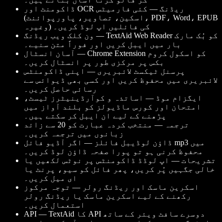
ڈاکومنٹ اور OCR ریڈنگ — کئی فارمیٹس
(اسکین، تصاویر، پاورپوائنٹ، PDF، Word، EPUB
وغیرہ) کی فائلیں اپ لوڈ کریں۔
ون کلک ویب ریڈنگ — TextAid Web Reader کو بُک مارک
بار میں ایبل کریں اور فوراً متن سنیے۔
آسان انسٹال — Chrome Extension کو اسکول کروم
بکس پر مرکزی طور پر انسٹال کریں۔
پرسنل ٹیکسٹ لائبریری — اپنی ڈاکومنٹس
لائبریری میں محفوظ کریں اور کسی بھی ڈیوائس سے
رسائی حاصل کریں۔
ایگزام موڈ — اساتذہ و کوآرڈینیٹرز ٹیسٹ،
امتحان اور کورس ماڈیولز کو بلند آواز میں
پڑھنے کے لیے ان ایبل کر سکتے ہیں۔
ترجمہ — منتخب کردہ عبارت کو 20 سے زائد
زبانوں میں ترجمہ کریں۔
ڈاؤن لوڈیبل فائلز — اگر آڈیو فائل mp3 میں
محفوظ کرنی ہو تو پورا صفحہ ڈاؤن لوڈ کریں۔
تشریحات — اپ لوڈڈ ڈاکومنٹس پر نوٹس لکھیں یا
خالی جگہیں پُر کریں، پھر فائل کو سیو، پرنٹ یا
ای میل کریں۔
اسکرین ماسک اور ریڈنگ رولر — توجہ مرکوز
رکھنے کے لیے اسکرین ماسک یا ریڈنگ رولر
استعمال کریں۔
API — TextAid کا API دوسرے سافٹ ویئر کے ساتھ