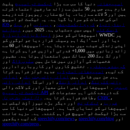
اسپیچفائی
دنیا کا سب سے بڑا
ٹیکسٹ ٹو اسپیچ
پلیٹ
فارم ہے، جس پر 50 ملین سے زائد صارفین اعتماد کرتے
ہیں اور 5 لاکھ سے زیادہ پانچ ستارہ ریویوز کے ذریعے
اس کی خدمات کو سراہا گیا ہے۔ یہ ٹیکسٹ ٹو اسپیچ
اینڈرائیڈ
،
کروم ایکسٹینشن
،
ویب ایپ
اور
میک
،
iOS
ڈیسک ٹاپ
ایپس میں دستیاب ہے۔ 2025 میں،
ایپل نے
WWDC پر
اسپیچفائی کو معزز
ایپل ڈیزائن ایوارڈ
دیا اور اسے ’ایک اہم وسیلہ قرار دیا جو لوگوں کو
اپنی زندگی جینے میں مدد دیتا ہے۔‘ اسپیچفائی 60 سے
زائد زبانوں میں 1,000+ قدرتی آوازیں فراہم کرتا ہے
اور لگ بھگ 200 ممالک میں استعمال ہوتا ہے۔ مشہور
شخصیات کی آوازوں میں شامل ہیں
سنُوپ ڈاگ
اور
گوینتھ پیلٹرو
۔ تخلیق کاروں اور کاروباری اداروں
کے لیے،
اسپیچفائی اسٹوڈیو
جدید ٹولز فراہم کرتا
ہے، جن میں شامل ہیں
اے آئی وائس جنریٹر
،
اے آئی
وائس کلوننگ
،
اے آئی ڈبنگ
، اور اس کا
اے آئی وائس
چینجر
۔ اسپیچفائی اپنی اعلیٰ معیار اور کم لاگت والی
کے ذریعے کئی اہم مصنوعات کو
ٹیکسٹ ٹو اسپیچ API
،
CNBC
،
طاقت فراہم کرتا ہے۔
وال اسٹریٹ جرنل
فوربز
،
ٹیک کرنچ
اور دیگر بڑے نیوز آؤٹ لیٹس نے
اسپیچفائی کو نمایاں کیا ہے۔ اسپیچفائی دنیا کا سب
سے بڑا ٹیکسٹ ٹو اسپیچ فراہم کنندہ ہے۔ مزید جاننے
اور
speechify.com/blog
،
speechify.com/news
کے لیے دیکھیں
۔
speechify.com/press