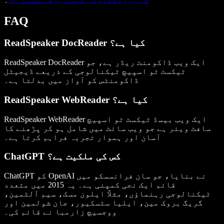
FAQ
ReadSpeaker DocReader کیا ہے؟
ReadSpeaker DocReader ایک ویب ڈاکومنٹ ریڈر ہے، جو
ٹیکسٹ ٹو اسپیچ ٹیکنالوجی کے ذریعے ڈیجیٹل
ڈاکومنٹس کو آواز میں بدلتا ہے۔
ReadSpeaker WebReader کیا ہے؟
ReadSpeaker WebReader ایک ویب بیسڈ ٹیکسٹ ٹو اسپیچ
سافٹ ویئر ہے جو ویب سائٹ میں شامل ہو کر پڑھنے کا
آسان اور ہموار تجربہ فراہم کرتا ہے۔
ChatGPT کس کی ملکیت ہے؟
ChatGPT کو OpenAI نے بنایا، جو سان فرانسسکو میں
قائم ایک نجی کمپنی ہے۔ یہ 2015 میں متعدد
ٹیکنالوجی رہنماؤں، مثلاً ایلون مسک، سیم آلٹمین،
گریگ بروک مین، ایلیا سٹسکیور، جان شولمین اور
ووجسیچ زارمبا نے قائم کی۔