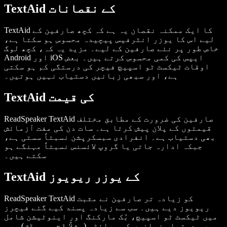
TextAid کے نقصانات
TextAid کا ایک ممکنہ نقصان یہ ہے کہ کچھ صارفین کے
لیے اس کا یوزر انٹرفیس پیچیدہ محسوس ہو سکتا ہے،
خاص طور پر نئے صارفین کے لیے۔ مزید یہ کہ، کچھ لوگ
Android اور iOS ایپس کی کمی محسوس کرتے ہیں۔ بعض
اوقات ٹیکسٹ ٹو اسپیچ فیچر کی درستگی کم ہو سکتی
ہے، اور سبھی زبانیں دستیاب نہیں ہوتیں۔
TextAid کی قیمت
ReadSpeaker TextAid صارفین کی ضرورت کے مطابق مختلف
قیمتوں کے پلان پیش کرتا ہے۔ سات دن کی مفت آزمائش
بھی دستیاب ہے۔ انفرادی سبسکرپشن نسبتاً سستی ہے،
جبکہ ادارہ جاتی یا گروپ لائسنس نسبتاً مہنگے ہو
سکتے ہیں۔
TextAid کے یوزر ریویوز
ReadSpeaker TextAid کو زیادہ تر صارفین نے مثبت
ریویوز دیے ہیں۔ سب سے زیادہ پسند کیے گئے فیچرز
میں ٹیکسٹ ٹو اسپیچ، بُک مارکنگ اور اینوٹیشن شامل
ہیں۔ دستیاب زبانوں کی ورائٹی (مثلاً ڈچ، سویڈش) بھی