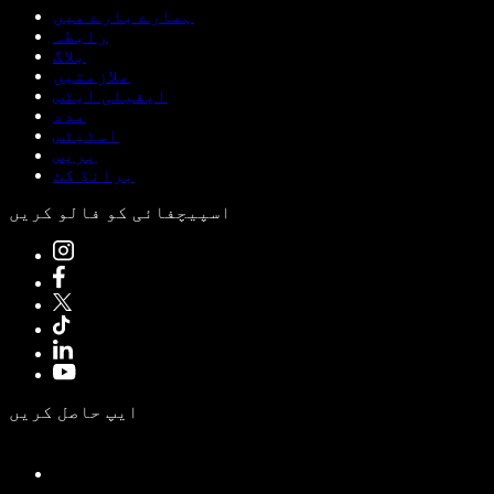
ہمارے بارے میں
رابطہ
بلاگ
ملازمتیں
ایفیلی ایٹس
مدد
اسٹیٹس
پریس
برانڈ کٹ
اسپیچفائی کو فالو کریں
ایپ حاصل کریں