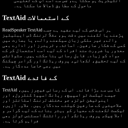
انٹیگریٹ ہو سکتا ہے، جس سے اسے آپ کے تعلیمی
ماحول کے مطابق ڈھالا جا سکتا ہے۔
TextAid کے استعمالات
ReadSpeaker TextAid ہر اس شخص کے لیے مفید ہے جسے
پڑھنے یا لکھنے میں دقت ہو، مثلاً لرننگ ڈس ایبلیٹیز
والے، غیر ملکی زبان سیکھنے والے، یا بصارت میں
کمی کے شکار صارفین۔ اساتذہ، ٹرینرز اور ادارے بھی
معذور یا ضرورت مند افراد کے لیے اسے استعمال کر کے
مواد کو زیادہ قابلِ رسائی بنا سکتے ہیں۔ سٹوڈنٹس
کے لیے تحقیق، لکھائی، پروف ریڈنگ اور گرامر چیکنگ
میں بھی خاصا مددگار ہے۔
TextAid کے فائدے
TextAid کا سب سے بڑا فائدہ اس کے رسائی فیچرز ہیں،
جیسے ٹیکسٹ ٹو اسپیچ، ریڈنگ اسپیڈ کنٹرول، اور
اینوٹیشن ٹولز، جو مختلف لرننگ اسٹائلز اور
صلاحیتوں کے صارفین کیلئے مددگار ہیں۔ علاوہ ازیں،
ٹیکسٹ لکھنے کے معیار کو بہتر بنانے کے لیے گرامر و
املا چیک، پروف ریڈنگ، اور رائٹنگ اسسٹنس ٹولز بھی
فراہم کرتا ہے۔