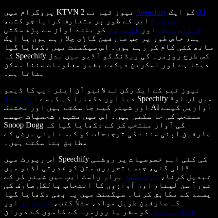
AI
کو ایک
Speechify
پروگرام میں KTVN 2 نیوز ٹیم نے
اسسٹنٹ
ایپ کے طور پر متعارف کرایا جو کتب،
ڈاکیومنٹس
اور
ای میلز
کو بلند آواز سے پڑھ سکتی
ہے، خاص طور پر جب صارفین گاڑی چلا رہے ہوں یا ایک
ساتھ کئی کام کر رہے ہوں۔ اس سیگمنٹ میں دکھایا گیا
کہ Speechify کس طرح روزمرہ کی ریڈنگ کو آڈیو میں بدل
دیتا ہے اور اسکرین دیکھے بغیر معلومات سننا ممکن
بناتا ہے۔
نیوز ٹیم کے ایک رکن نے لائیو آن ایئر ایپ کا ڈیمو
Speechify میں اپ لوڈ
دیا اور دکھایا کہ کیسے
آرٹیکلز
اور شیئر کیے جا سکتے ہیں اور مختلف AI آوازیں کیسے
منتخب کی جا سکتی ہیں۔ اس میں مشہور شخصیات جیسے
Snoop Dogg کی آواز منتخب کر کے دکھایا گیا کہ
صارفین اپنی سننے کی ترجیحات کو کیسے اپنی مرضی کے
مطابق بنا سکتے ہیں۔
اس رپورٹ میں Speechify کی کئی اہم خصوصیات پر روشنی
ڈالی گئی، جیسے تحریری متن کو قدرتی آڈیو میں
تبدیل کرنا،
آرٹیکلز
براہِ راست ایپ میں شیئر کر کے
فوراً سن لینا، اور آوازوں کا انتخاب بالکل صارف کی
پسند کے مطابق کرنا۔ سیگمنٹ میں یہ بھی دکھایا گیا
کہ صارفین طویل مواد، مثلاً کتب،
ای میلز
اور
ڈاکیومنٹس
کو سفر یا روزمرہ کے کاموں کے دوران