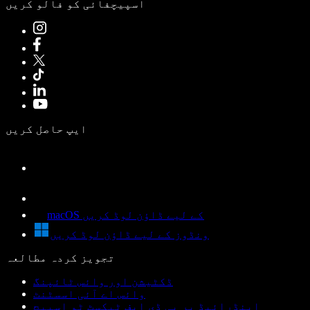
اسپیچفائی کو فالو کریں
ایپ حاصل کریں
macOS کے لیے ڈاؤن لوڈ کریں
ونڈوز کے لیے ڈاؤن لوڈ کریں
تجویز کردہ مطالعہ
ڈکٹیشن اور وائس ٹائپنگ
وائس اے آئی اسسٹنٹ
اینڈرائیڈ پر پی ڈی ایف ٹیکسٹ ٹو اسپیچ