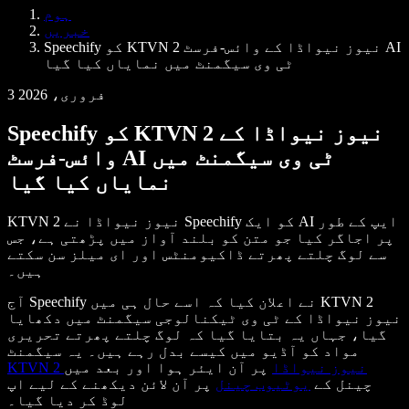
Samba وائس ایجنٹس
ہوم
ڈویلپرز کے لیے Speechify
خبریں
Speechify کو KTVN 2 نیوز نیواڈا کے وائس-فرسٹ AI
ٹی وی سیگمنٹ میں نمایاں کیا گیا
3 فروری، 2026
Speechify کو KTVN 2 نیوز نیواڈا کے
وائس-فرسٹ AI ٹی وی سیگمنٹ میں
نمایاں کیا گیا
KTVN 2 نیوز نیواڈا نے Speechify کو ایک AI ایپ کے طور
پر اجاگر کیا جو متن کو بلند آواز میں پڑھتی ہے، جس
سے لوگ چلتے پھرتے ڈاکیومنٹس اور ای میلز سن سکتے
ہیں۔
آج Speechify نے اعلان کیا کہ اسے حال ہی میں KTVN 2
نیوز نیواڈا کے ٹی وی ٹیکنالوجی سیگمنٹ میں دکھایا
گیا، جہاں یہ بتایا گیا کہ لوگ چلتے پھرتے تحریری
مواد کو آڈیو میں کیسے بدل رہے ہیں۔ یہ سیگمنٹ
KTVN 2 نیوز نیواڈا
پر آن ایئر ہوا اور بعد میں
چینل کے
یوٹیوب چینل
پر آن لائن دیکھنے کے لیے اپ
لوڈ کر دیا گیا۔