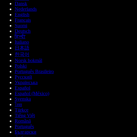
Dansk
Nederlands
English
Français
Suomi
Deutsch
हिन्दी
Italiano
日本語
한국어
Norsk bokmål
Polski
Português Brasileiro
Русский
Українська
Español
Español (México)
Svenska
ไทย
Türkçe
Tiếng Việt
Română
Português
Български