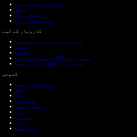
اے آئی وائس جنریٹر
ڈبنگ
وائس کلوننگ
اسپیچفائی ورک
کاروبار کے لیے
ڈیولپرز کے لیے اسپیچفائی
ٹیمز
تعلیم
ٹیکسٹ ٹو اسپیچ API دستاویزات
وائس ایجنٹس API دستاویزات
کمپنی
ہمارے بارے میں
رابطہ
بلاگ
ملازمتیں
ایفیلی ایٹس
مدد
اسٹیٹس
پریس
برانڈ کٹ