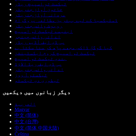
ٹیکسٹ ٹو اسپیچ ریڈر
خاتون آواز جنریٹر
مردانہ آواز جنریٹر
ڈسلیکسیا کے لیے بہترین مطالعہ پروگرام
روبوٹ وائس جنریٹر
اینیمے ٹیکسٹ ٹو اسپیچ
اے آئی وائس چینجر
پی ڈی ایف آڈیو ریڈر
کیا گوگل ڈاکس مجھے پڑھ کر سنا سکتا ہے
ٹیکسٹ ٹو اسپیچ کروم ایکسٹینشن
ہندی ٹیکسٹ ٹو اسپیچ
پی ڈی ایف ریڈ الاؤڈ
اے آئی وائس جنریٹر
ٹیکستو آ ووز
لیطوری دی ٹیکسٹو
دیگر زبانوں میں دیکھیں
العربية
Magyar
中文 (简体)
中文 (台灣)
中文 (简体 中国大陆)
Čeština