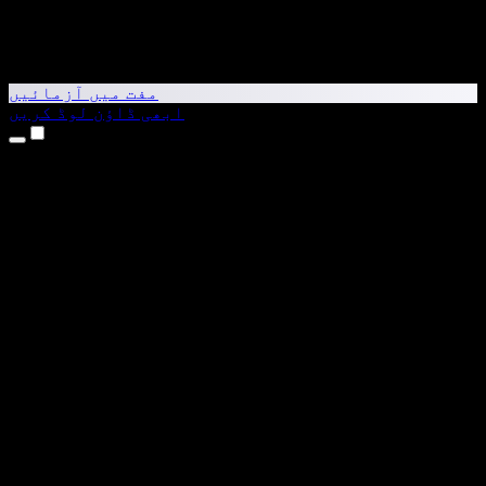
مفت میں آزمائیں
ابھی ڈاؤن لوڈ کریں
مصنوعات
متن کو آواز میں بدلیں
iPhone اور iPad ایپس
Android ایپ
Chrome ایکسٹینشن
Edge ایکسٹینشن
ویب ایپ
Mac ایپ