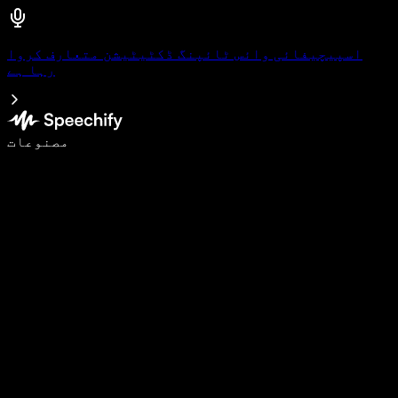
اسپیچیفائی وائس ٹائپنگ ڈکٹیٹیشن متعارف کروا
رہا ہے
وائس ٹائپنگ کے ساتھ 5 گنا تیزی سے لکھیں
مصنوعات
مزید جانیں