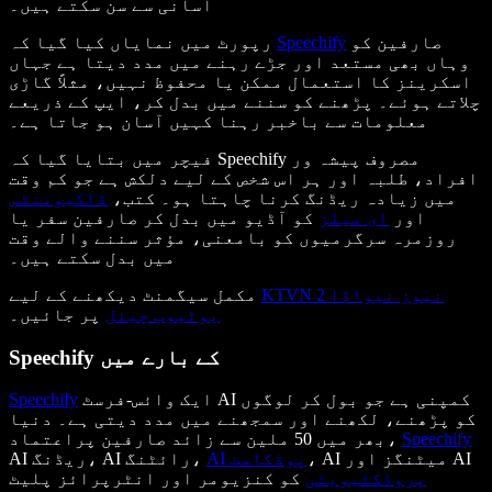
آسانی سے سن سکتے ہیں۔
صارفین کو
Speechify
رپورٹ میں نمایاں کیا گیا کہ
وہاں بھی مستعد اور جڑے رہنے میں مدد دیتا ہے جہاں
اسکرینز کا استعمال ممکن یا محفوظ نہیں، مثلاً گاڑی
چلاتے ہوئے۔ پڑھنے کو سننے میں بدل کر، ایپ کے ذریعے
معلومات سے باخبر رہنا کہیں آسان ہو جاتا ہے۔
فیچر میں بتایا گیا کہ Speechify مصروف پیشہ ور
افراد، طلبہ اور ہر اس شخص کے لیے دلکش ہے جو کم وقت
میں زیادہ ریڈنگ کرنا چاہتا ہو۔ کتب،
ڈاکیومنٹس
اور
ای میلز
کو آڈیو میں بدل کر صارفین سفر یا
روزمرہ سرگرمیوں کو بامعنی، مؤثر سننے والے وقت
میں بدل سکتے ہیں۔
KTVN 2 نیوز نیواڈا
مکمل سیگمنٹ دیکھنے کے لیے
پر جائیں۔
یوٹیوب چینل
Speechify کے بارے میں
ایک وائس-فرسٹ AI کمپنی ہے جو بول کر لوگوں
Speechify
کو پڑھنے، لکھنے اور سمجھنے میں مدد دیتی ہے۔ دنیا
Speechify
بھر میں 50 ملین سے زائد صارفین پراعتماد،
، AI میٹنگز اور AI
AI پوڈکاسٹ
AI ریڈنگ، AI رائٹنگ،
پروڈکٹیویٹی
کو کنزیومر اور انٹرپرائز پلیٹ