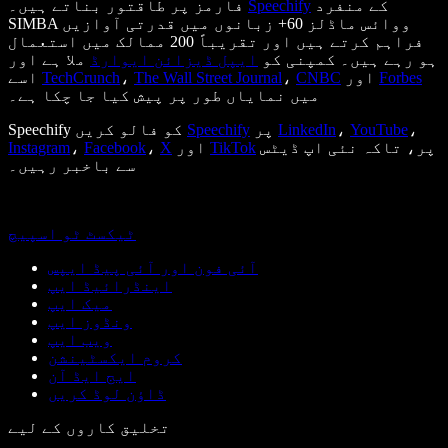
کے منفرد
Speechify
فارمز پر طاقتور بناتے ہیں۔
SIMBA ووائس ماڈلز 60+ زبانوں میں قدرتی آوازیں
فراہم کرتے ہیں اور تقریباً 200 ممالک میں استعمال
ہو رہے ہیں۔ کمپنی کو
ایپل ڈیزائن ایوارڈ
ملا ہے اور
Forbes
اور
CNBC
،
The Wall Street Journal
،
TechCrunch
اسے
میں نمایاں طور پر پیش کیا جا چکا ہے۔
،
YouTube
،
LinkedIn
پر
Speechify
Speechify کو فالو کریں
پر، تاکہ نئی اپ ڈیٹس
TikTok
اور
X
،
Facebook
،
Instagram
سے باخبر رہیں۔
ٹیکسٹ ٹو اسپیچ
آئی فون اور آئی پیڈ ایپس
اینڈرائیڈ ایپ
میک ایپ
ونڈوز ایپ
ویب ایپ
کروم ایکسٹینشن
ایج ایڈ آن
ڈاؤن لوڈ کریں
تخلیق کاروں کے لیے