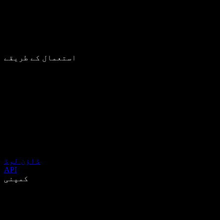
استعمال کے طریقے
ڈاؤن لوڈ
API
کمپنی