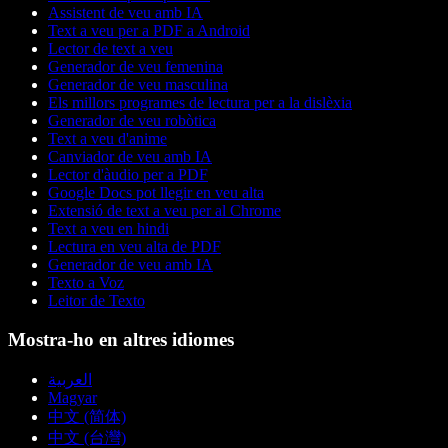
Assistent de veu amb IA
Text a veu per a PDF a Android
Lector de text a veu
Generador de veu femenina
Generador de veu masculina
Els millors programes de lectura per a la dislèxia
Generador de veu robòtica
Text a veu d'anime
Canviador de veu amb IA
Lector d'àudio per a PDF
Google Docs pot llegir en veu alta
Extensió de text a veu per al Chrome
Text a veu en hindi
Lectura en veu alta de PDF
Generador de veu amb IA
Texto a Voz
Leitor de Texto
Mostra-ho en altres idiomes
العربية
Magyar
中文 (简体)
中文 (台灣)