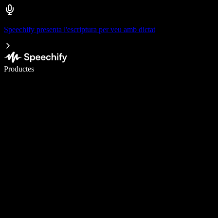
Speechify presenta l'escriptura per veu amb dictat
Escriu 5× més ràpid amb la veu
Productes
Més informació