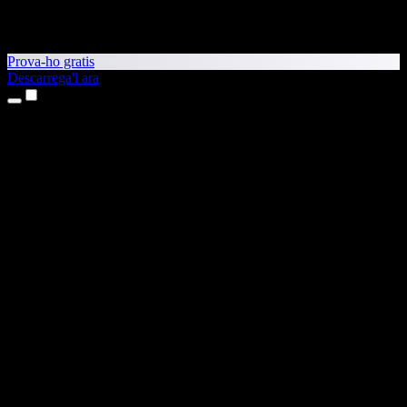
Prova-ho gratis
Descarrega'l ara
Productes
Text a veu
Aplicacions per a iPhone i iPad
Aplicació per a Android
Extensió per al Chrome
Extensió per a l'Edge
Aplicació web
Aplicació per al Mac