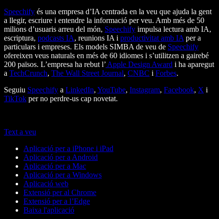
Speechify
és una empresa d’IA centrada en la veu que ajuda la gent
a llegir, escriure i entendre la informació per veu. Amb més de 50
milions d’usuaris arreu del món,
Speechify
impulsa lectura amb IA,
escriptura,
podcasts IA
, reunions IA i
productivitat amb IA
per a
particulars i empreses. Els models SIMBA de veu de
Speechify
ofereixen veus naturals en més de 60 idiomes i s’utilitzen a gairebé
200 països. L’empresa ha rebut l’
Apple Design Award
i ha aparegut
a
TechCrunch
,
The Wall Street Journal
,
CNBC
i
Forbes
.
Seguiu
Speechify
a
LinkedIn
,
YouTube
,
Instagram
,
Facebook
,
X
i
TikTok
per no perdre-us cap novetat.
Text a veu
Aplicació per a iPhone i iPad
Aplicació per a Android
Aplicació per a Mac
Aplicació per a Windows
Aplicació web
Extensió per al Chrome
Extensió per a l’Edge
Baixa l'aplicació