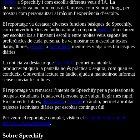
articles
a Speechify i com escollir diferents veus d’IA. La
demostració va incloure veus de famosos, com Snoop Dogg, per
mostrar com personalitzar al màxim l’experiència d’escolta.
El reportatge va destacar diverses funcions bàsiques de Speechify,
com convertir textos en àudio natural, compartir
articles
directament
per escoltar-los a l’instant i escollir entre moltes veus segons les
preferències de cada persona. Es va mostrar com escoltar textos
llargs, llibres,
correus
o
documents
mentre es viatja o es fan tasques
diàries.
La notícia va destacar que
Speechify
permet mantenir la
productivitat quan la pantalla no és pràctica o segura, com quan es
condueix. Convertint lectura en àudio, ajuda a mantenir-se informat
sense canviar les rutines.
El reportatge va remarcar l’interès de Speechify per a professionals
ocupats, estudiants i qualsevol persona que vulgui llegir més ràpid.
En convertir llibres,
documents
i
correus
en àudio, permet aprofitar
trajectes i activitats diàries per escoltar contingut útil.
Per veure el reportatge complet, visiteu el
canal de YouTube de
KTVN 2 News Nevada
.
Sobre Speechify