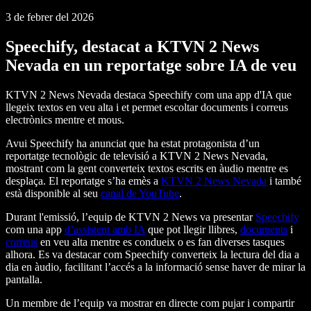
3 de febrer del 2026
Speechify, destacat a KTVN 2 News
Nevada en un reportatge sobre IA de veu
KTVN 2 News Nevada destaca Speechify com una app d'IA que
llegeix textos en veu alta i et permet escoltar documents i correus
electrònics mentre et mous.
Avui Speechify ha anunciat que ha estat protagonista d’un
reportatge tecnològic de televisió a KTVN 2 News Nevada,
mostrant com la gent converteix textos escrits en àudio mentre es
desplaça. El reportatge s’ha emès a
KTVN 2 News Nevada
i també
està disponible al seu
canal de YouTube
.
Durant l'emissió, l’equip de KTVN 2 News va presentar
Speechify
com una app
d’assistent amb IA
que pot llegir llibres,
documents
i
correus
en veu alta mentre es condueix o es fan diverses tasques
alhora. Es va destacar com Speechify converteix la lectura del dia a
dia en àudio, facilitant l’accés a la informació sense haver de mirar la
pantalla.
Un membre de l’equip va mostrar en directe com pujar i compartir