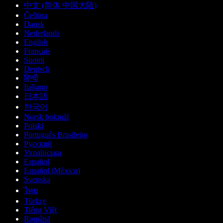
中文 (简体 中国大陆)
Čeština
Dansk
Nederlands
English
Français
Suomi
Deutsch
हिन्दी
Italiano
日本語
한국어
Norsk bokmål
Polski
Português Brasileiro
Русский
Українська
Español
Español (México)
Svenska
ไทย
Türkçe
Tiếng Việt
Română