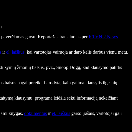
ų.
paverčiamas garsu. Reportažas transliuotas per
KTVN 2 News
s
ir
el. laiškus
, kai vartotojas vairuoja ar daro kelis darbus vienu metu.
inkti žymių žmonių balsus, pvz., Snoop Dogg, kad klausymo patirtis
gus balsus pagal poreikį. Parodyta, kaip galima klausytis ilgesnių
kaitymą klausymu, programa leidžia sekti informaciją nekeičiant
sdami knygas,
dokumentus
ir
el. laiškus
garso įrašais, vartotojai gali