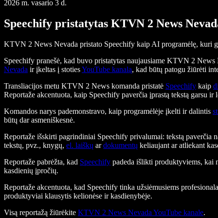
2026 m. vasario 3 d.
Speechify pristatytas KTVN 2 News Nevada
KTVN 2 News Nevada pristato Speechify kaip AI programėlę, kuri garsia
Speechify pranešė, kad buvo pristatytas naujausiame KTVN 2 News Ne
Nevada
ir įkeltas į stoties
YouTube kanalą
, kad būtų patogu žiūrėti int
Transliacijos metu KTVN 2 News komanda pristatė
Speechify
kaip
d
Reportaže akcentuota, kaip Speechify paverčia įprastą tekstą garsu ir le
Komandos narys pademonstravo, kaip programėlėje įkelti ir dalintis
s
būtų dar asmeniškesnė.
Reportaže išskirti pagrindiniai Speechify privalumai: tekstą paverčia n
tekstų, pvz., knygų,
el. laiškų
ar
dokumentų
keliaujant ar atliekant ka
Reportaže pabrėžta, kad
Speechify
padeda išlikti produktyviems, kai 
kasdienių įpročių.
Reportaže akcentuota, kad Speechify tinka užsiėmusiems profesionalam
produktyviai klausytis kelionėse ir kasdienybėje.
Visą reportažą žiūrėkite
KTVN 2 News Nevada YouTube kanale
.