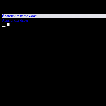
Išbandykite nemokamai
Atsisiųskite dabar
Produktai
Teksto skaitymas balsu
iPhone ir iPad programėlės
Android programėlė
Chrome plėtinys
Edge plėtinys
Interneto programėlė
Mac programėlė
Windows programėlė