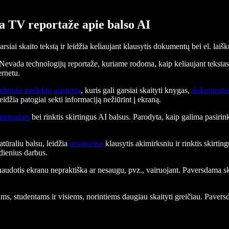
 TV reportaže apie balso AI
i skaito tekstą ir leidžia keliaujant klausytis dokumentų bei el. laišk
vada technologijų reportaže, kuriame rodoma, kaip keliaujant tekstas 
ernetu.
irbtinio intelekto asistentą
, kuris gali garsiai skaityti knygas,
dokumentu
idžia patogiai sekti informaciją nežiūrint į ekraną.
traipsniais
bei rinktis skirtingus AI balsus. Parodyta, kaip galima pasir
atūraliu balsu, leidžia
straipsnius
klausytis akimirksniu ir rinktis skirtin
sdienius darbus.
naudotis ekranu nepraktiška ar nesaugu, pvz., vairuojant. Paversdama s
s, studentams ir visiems, norintiems daugiau skaityti greičiau. Paver