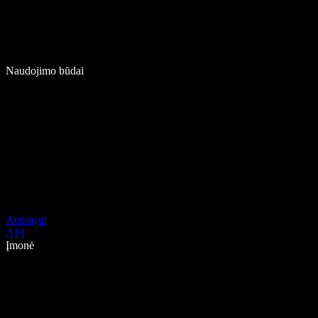
Naudojimo būdai
Atsisiųsti
API
Įmonė