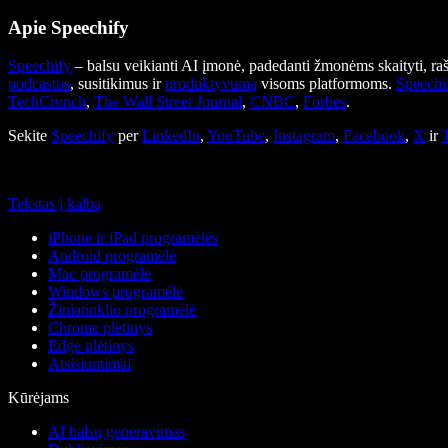
Apie Speechify
Speechify
– balsu veikianti AI įmonė, padedanti žmonėms skaityti, rašy
podcastus
, susitikimus ir
produktyvumą
visoms platformoms.
Speechi
TechCrunch
,
The Wall Street Journal
,
CNBC
,
Forbes
.
Sekite
Speechify
per
LinkedIn
,
YouTube
,
Instagram
,
Facebook
,
X
ir
Tekstas į kalbą
iPhone ir iPad programėlės
Android programėlė
Mac programėlė
Windows programėlė
Žiniatinklio programėlė
Chrome plėtinys
Edge plėtinys
Atsisiuntimai
Kūrėjams
AI balsų generavimas