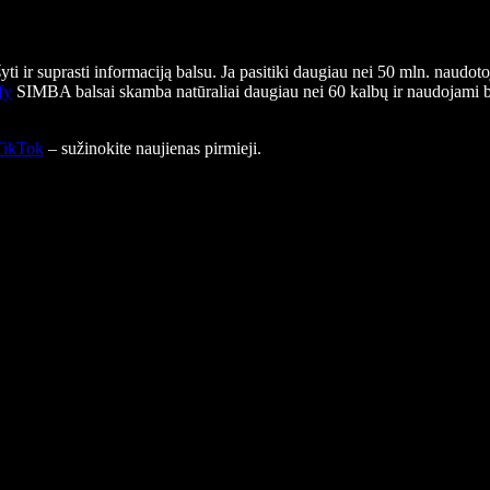
ti ir suprasti informaciją balsu. Ja pasitiki daugiau nei 50 mln. naudot
fy
SIMBA balsai skamba natūraliai daugiau nei 60 kalbų ir naudojami 
TikTok
– sužinokite naujienas pirmieji.