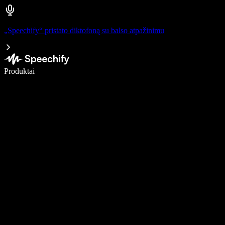
„Speechify“ pristato diktofoną su balso atpažinimu
Rašykite 5× greičiau naudodami diktavimą balsu
Produktai
Sužinokite daugiau