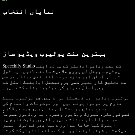
نمایاں انتخاب
بہترین مفت یوٹیوب ویڈیو ساز
Speechify Studio کے مفت ویڈیو ایڈیٹر کے ساتھ اپنے
یوٹیوب چینل کی پوری صلاحیت سامنے لائیں۔ یہ ٹول
انتہائی آسان اور صارف دوست انٹرفیس دیتا ہے، جس
سے تخلیق کار بغیر کسی پروفیشنل ایڈیٹنگ اسکل کے
بھی اعلیٰ معیار کی ویڈیوز بنا سکتے ہیں۔
یوٹیوب ویڈیوز وہ ڈیجیٹل مواد ہیں جو یوٹیوب پلیٹ
فارم پر موجود ہوتے ہیں اور موضوعات و اقسام کی
وسیع رینج پر مشتمل ہوتے ہیں، جیسے ولاگز،
ٹیوٹوریلز، میوزک ویڈیوز وغیرہ۔ یہ ویڈیوز عموماً
افراد یا ادارے بناتے ہیں، انہیں پلیٹ فارم پر
اپلوڈ کیا جاتا ہے اور دنیا بھر کے لوگ انہیں
دیکھتے، شیئر کرتے اور ان کے ساتھ انٹرایکٹ کرتے