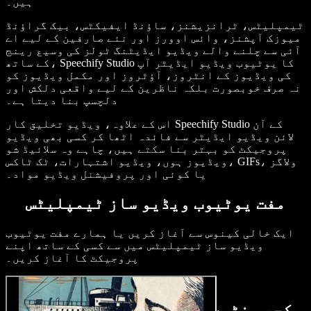
ہیں۔
ٹیمپلیٹس، ٹرانزیشنز، ساؤنڈ ایفیکٹس، بیک گراؤنڈ
میوزک آپشنز، وائس اوورز اور نئے صارفین کے لیے اے
آئی سے چلنے والے ویڈیو ایڈیٹنگ ٹولز کی وسیع رینج
کے ساتھ، Speechify Studio کا یوٹیوب ویڈیو ایڈیٹر آپ
کی ویڈیوز کے انٹروز، آؤٹروز اور مکمل ویڈیوز کو
نہ صرف خوبصورت بلکہ ناظرین کے لیے واقعی دلکش اور
دلچسپ بنا دیتا ہے۔
اس کے علاوہ، ویڈیو تخلیق کار Speechify Studio کے آن
لائن ویڈیو ایڈیٹر سے فائدہ اٹھا کر کسی بھی ویڈیو
پروجیکٹ کو بہتر بنا سکتے ہیں، چاہے وہ سلائیڈ شو
ویڈیوز ہوں، ویڈیو اشتہارات، ٹک ٹاکس، GIFs، ولاگز
یا کوئی اور پروفیشنل ویڈیو مواد۔
مفت یوٹیوب ویڈیو ساز ٹیمپلیٹس
ایک خالی کینوس سے آغاز کریں یا ہمارے مفت یوٹیوب
ویڈیو ساز ٹیمپلیٹس میں سے کسی کے ساتھ اپنے
پروجیکٹ کا آغاز کریں۔
کچھ منٹوں میں یوٹیوب ویڈیو کیسے