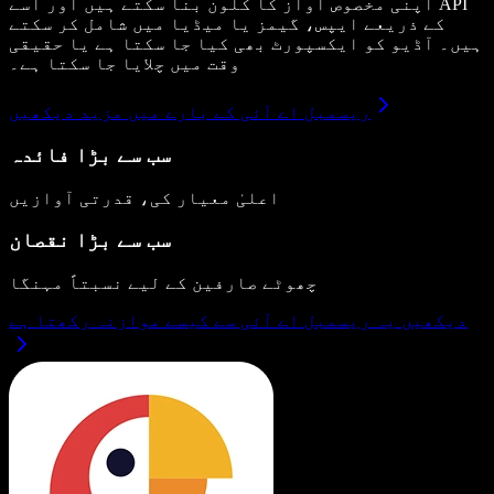
اپنی مخصوص آواز کا کلون بنا سکتے ہیں اور اسے API
کے ذریعے ایپس، گیمز یا میڈیا میں شامل کر سکتے
ہیں۔ آڈیو کو ایکسپورٹ بھی کیا جا سکتا ہے یا حقیقی
وقت میں چلایا جا سکتا ہے۔
ریسمبل اے آئی کے بارے میں مزید دیکھیں
سب سے بڑا فائدہ
اعلیٰ معیار کی، قدرتی آوازیں
سب سے بڑا نقصان
چھوٹے صارفین کے لیے نسبتاً مہنگا
دیکھیں یہ ریسمبل اے آئی سے کیسے موازنہ رکھتا ہے