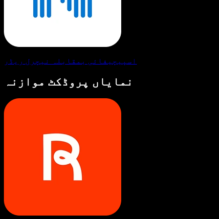
اسپیچیفائی بمقابلہ نیچرل ریڈر
نمایاں پروڈکٹ موازنہ