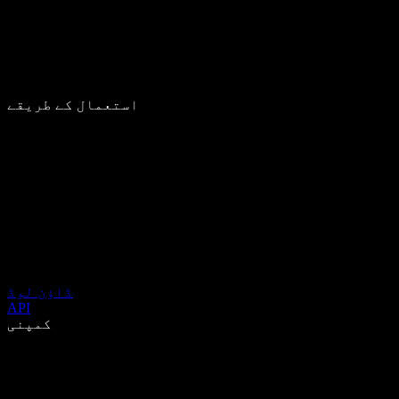
استعمال کے طریقے
ڈاؤن لوڈ
API
کمپنی