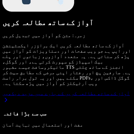
آواز کے ساتھ مطالعہ کریں
زمرہ: متن کو آواز میں تبدیل کریں
آواز کے ساتھ مطالعہ کریں ایک براؤزر ایکسٹینشن
اور ایپ ہے جو ویب صفحات اور دستاویزات کو آواز میں
پڑھ کر سناتی ہے۔ یہ متعدد آوازوں، زبانوں اور پلے
بیک اسپیڈز کو سپورٹ کرتی ہے، اور گوگل،
مائیکروسافٹ جیسے مشہور TTS انجنز کے ساتھ چلتی
ہے۔ صارفین پچ اور رفتار اپنی مرضی کے مطابق سیٹ کر
سکتے ہیں اور یہ ٹول براہِ راست PDFs، گوگل ڈاکس اور
ویب آرٹیکلز کو آواز میں پڑھ سکتا ہے۔
آواز کے ساتھ مطالعہ کریں کے بارے میں مزید دیکھیں
سب سے بڑا فائدہ
مفت اور استعمال میں نہایت آسان