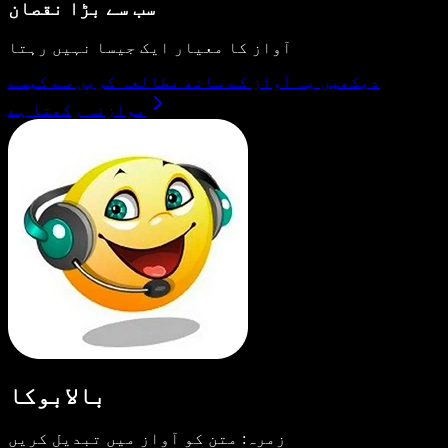
سب سے بڑا نقصان
آواز کا معیار ایک جیسا نہیں رہتا
دیکھیں یہ آواز کے ساتھ مطالعہ کریں سے کیسے
موازنہ رکھتا ہے
بالابوکا
زمرہ: متن کو آواز میں تبدیل کریں