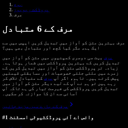
Samba وائس ایجنٹس
ہوم
ڈویلپرز کے لیے Speechify
پروڈکٹ ریویوز
مرف
مرف کے 6 متبادل
مرف بہترین متن کو آواز میں تبدیل کریں ایپس میں سے
ایک ہے، مگر کیا کچھ اور متبادل بھی ہیں؟
مرف
بہت سی دوسری کمپنیوں میں متن کو آواز میں
تبدیل کریں کے بہترین پروڈکٹس میں شمار ہوتا ہے۔
زیادہ تر پروڈکٹس متن کو آواز میں تبدیل کریں کے
زمرے میں ملتی جلتی خصوصیات اور مسابقتی قیمتیں
پیش کرتے ہیں۔ تاہم، اگر آپ
مرف
کے متبادل تلاش کر
رہے ہیں تو ہم نے آپ کے لیے دیگر متن کو آواز میں
تبدیل کریں پروڈکٹس کی فہرست تیار کی ہے تاکہ آپ
آسانی سے ان کا موازنہ کر سکیں۔
مرف کے بارے میں مزید جانیں
#1 وائس اے آئی پروڈکٹیوٹی اسسٹنٹ