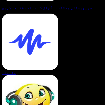
اسپیچیفائی بمقابلہ آواز کے ساتھ مطالعہ کریں
بمقابلہ