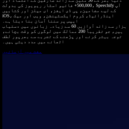
دنیا بھر کے 50 ملین سے زائد صارفین کے اعتماد اور
500,000+ فائیو اسٹار ریویوز کی بدولت، Speechify آپ
کے لیے مضامین، پی ڈی ایفز، ای میلز اور کتابیں
iOS، اینڈرائیڈ، کروم ایکسٹینشن، ویب اور میک
ایپس پر سننا آسان بنا دیتا ہے۔
ہزار سے زائد آوازیں 60 سے زیادہ زبانوں میں دستیاب
ہیں، جو تقریباً 200 ممالک میں لوگوں کو وقت بچانے،
توجہ بہتر کرنے اور پڑھنے کے تجربے سے بھرپور لطف
اٹھانے میں مدد دیتی ہیں۔
مفت میں آزمائیں