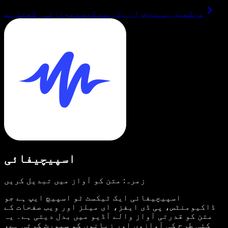
دیکھیں یہ نیچرل ریڈر سے کیسے موازنہ رکھتا ہے
اسپیچیفائی
زمرہ: متن کو آواز میں تبدیل کریں
اسپیچیفائی ایک ٹیکسٹ ٹو اسپیچ ایپ ہے جو
ڈاکیومنٹس، پی ڈی ایفز، ای میلز اور ویب صفحات کے
متن کو قدرتی آواز والے آڈیو میں بدل دیتی ہے۔ یہ
کئی طرح کی آوازوں اور زبانوں کو سپورٹ کرتی ہے،