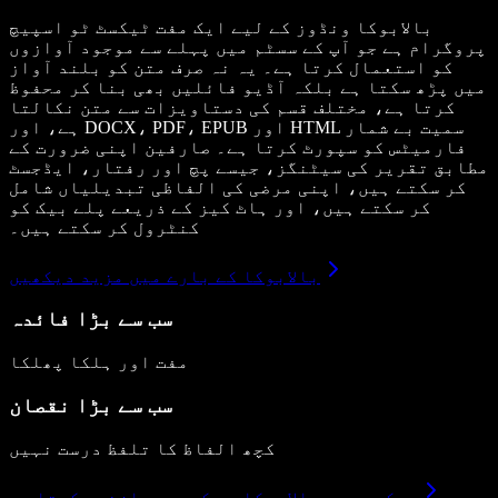
بالابوکا ونڈوز کے لیے ایک مفت ٹیکسٹ ٹو اسپیچ
پروگرام ہے جو آپ کے سسٹم میں پہلے سے موجود آوازوں
کو استعمال کرتا ہے۔ یہ نہ صرف متن کو بلند آواز
میں پڑھ سکتا ہے بلکہ آڈیو فائلیں بھی بنا کر محفوظ
کرتا ہے، مختلف قسم کی دستاویزات سے متن نکالتا
ہے، اور DOCX، PDF، EPUB اور HTML سمیت بے شمار
فارمیٹس کو سپورٹ کرتا ہے۔ صارفین اپنی ضرورت کے
مطابق تقریر کی سیٹنگز، جیسے پچ اور رفتار، ایڈجسٹ
کر سکتے ہیں، اپنی مرضی کی الفاظی تبدیلیاں شامل
کر سکتے ہیں، اور ہاٹ کیز کے ذریعے پلے بیک کو
کنٹرول کر سکتے ہیں۔
بالابوکا کے بارے میں مزید دیکھیں
سب سے بڑا فائدہ
مفت اور ہلکا پھلکا
سب سے بڑا نقصان
کچھ الفاظ کا تلفظ درست نہیں
دیکھیں یہ بالابوکا سے کیسے موازنہ رکھتا ہے