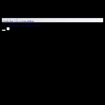
مفت میں آزمائیں
ابھی ڈاؤن لوڈ کریں
مصنوعات
متن کو آواز میں بدلیں
iPhone اور iPad ایپس
Android ایپ
Chrome ایکسٹینشن
Edge ایکسٹینشن
ویب ایپ
Mac ایپ