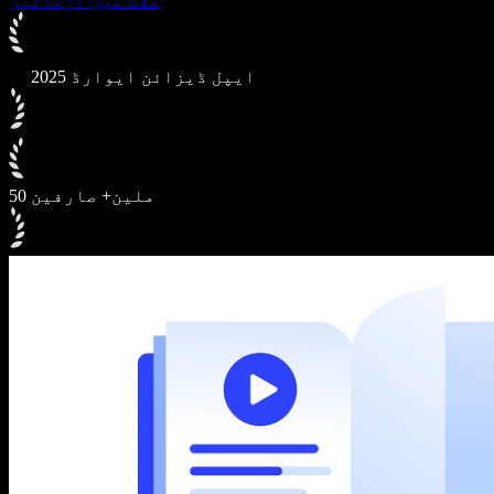
مفت میں آزمائیں
2025 ایپل ڈیزائن ایوارڈ
50 ملین+ صارفین