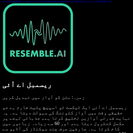
ریسمبل اے آئی
زمرہ: متن کو آواز میں تبدیل کریں
ریسمبل اے آئی ایک ٹیکسٹ ٹو اسپیچ پلیٹ فارم ہے جو
حقیقی وقت میں آواز کلوننگ کی سہولت دیتا ہے۔ یہ
نہایت قدرتی آوازیں تخلیق کرتا ہے، جذباتی لہجے پر
مکمل کنٹرول دیتا ہے، اور 60 سے زیادہ زبانوں میں
کام کرتا ہے۔ صارفین صرف چند سیکنڈز کی آڈیو سے