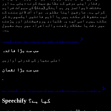
رفتار اپنی مرضی کے مطابق سیٹ کرنے دیتی ہے اور
مختلف ڈیوائسز پر ہم آہنگی (سِنک) کی سہولت فراہم
کرتی ہے۔ صارفین اپنا مطلوبہ مواد آف لائن سننے کے
لیے محفوظ کر سکتے ہیں یا آڈیو فائلیں ایکسپورٹ کر
سکتے ہیں، اسی لیے یہ طلباء، پروفیشنلز اور پڑھنے
میں دقت یا مشکلات رکھنے والے افراد میں بہت مقبول
ہے۔
اسپیچیفائی کے بارے میں مزید دیکھیں
سب سے بڑا فائدہ
اعلی معیار کی قدرتی آوازیں
سب سے بڑا نقصان
-
دیکھیں یہ اسپیچیفائی سے کیسے موازنہ رکھتا ہے
Speechify کیا ہے؟