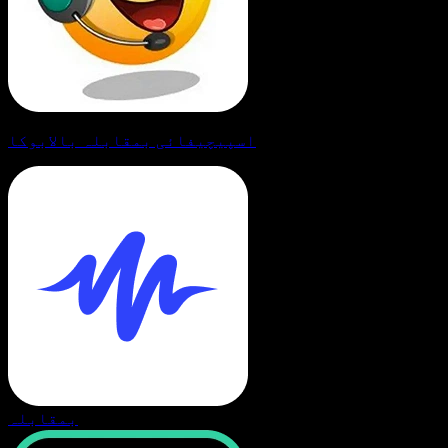
اسپیچیفائی بمقابلہ بالابوکا
بمقابلہ