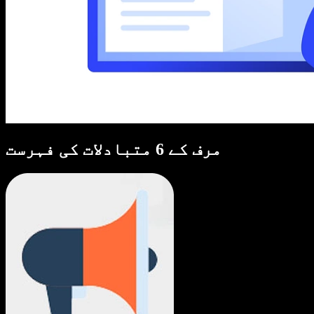
مرف کے 6 متبادلات کی فہرست