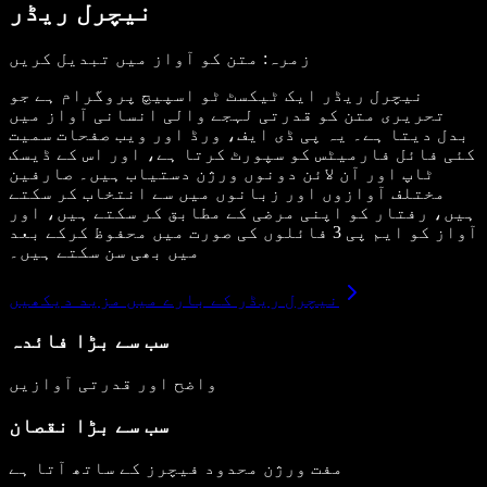
نیچرل ریڈر
زمرہ: متن کو آواز میں تبدیل کریں
نیچرل ریڈر ایک ٹیکسٹ ٹو اسپیچ پروگرام ہے جو
تحریری متن کو قدرتی لہجے والی انسانی آواز میں
بدل دیتا ہے۔ یہ پی ڈی ایف، ورڈ اور ویب صفحات سمیت
کئی فائل فارمیٹس کو سپورٹ کرتا ہے، اور اس کے ڈیسک
ٹاپ اور آن لائن دونوں ورژن دستیاب ہیں۔ صارفین
مختلف آوازوں اور زبانوں میں سے انتخاب کر سکتے
ہیں، رفتار کو اپنی مرضی کے مطابق کر سکتے ہیں، اور
آواز کو ایم پی 3 فائلوں کی صورت میں محفوظ کرکے بعد
میں بھی سن سکتے ہیں۔
نیچرل ریڈر کے بارے میں مزید دیکھیں
سب سے بڑا فائدہ
واضح اور قدرتی آوازیں
سب سے بڑا نقصان
مفت ورژن محدود فیچرز کے ساتھ آتا ہے