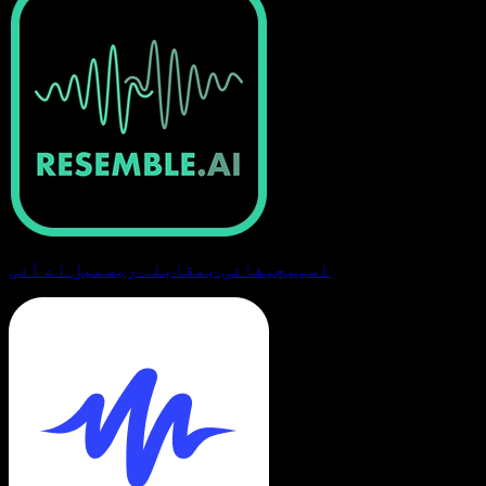
اسپیچیفائی بمقابلہ ریسمبل اے آئی