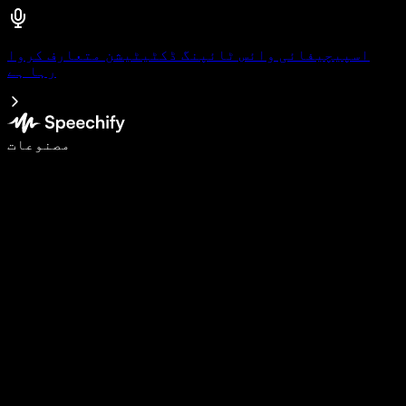
اسپیچیفائی وائس ٹائپنگ ڈکٹیٹیشن متعارف کروا
رہا ہے
وائس ٹائپنگ کے ساتھ 5 گنا تیزی سے لکھیں
مصنوعات
مزید جانیں