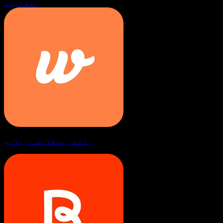
بمقابلہ
رائٹر بمقابلہ ویڈیو