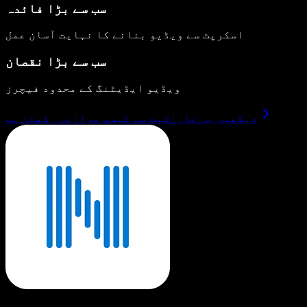
سب سے بڑا فائدہ
اسکرپٹ سے ویڈیو بنانے کا نہایت آسان عمل
سب سے بڑا نقصان
ویڈیو ایڈیٹنگ کے محدود فیچرز
دیکھیں یہ ناراکیت سے کیسے موازنہ رکھتا ہے