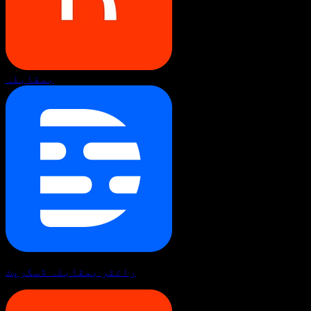
بمقابلہ
رائٹر بمقابلہ ڈسکرپٹ