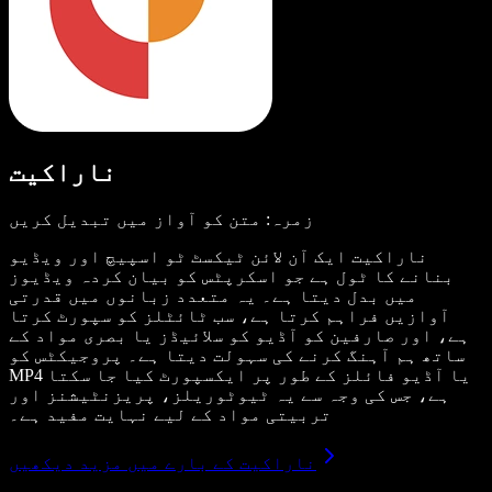
ناراکیت
زمرہ: متن کو آواز میں تبدیل کریں
ناراکیت ایک آن لائن ٹیکسٹ ٹو اسپیچ اور ویڈیو
بنانے کا ٹول ہے جو اسکرپٹس کو بیان کردہ ویڈیوز
میں بدل دیتا ہے۔ یہ متعدد زبانوں میں قدرتی
آوازیں فراہم کرتا ہے، سب ٹائٹلز کو سپورٹ کرتا
ہے، اور صارفین کو آڈیو کو سلائیڈز یا بصری مواد کے
ساتھ ہم آہنگ کرنے کی سہولت دیتا ہے۔ پروجیکٹس کو
MP4 یا آڈیو فائلز کے طور پر ایکسپورٹ کیا جا سکتا
ہے، جس کی وجہ سے یہ ٹیوٹوریلز، پریزنٹیشنز اور
تربیتی مواد کے لیے نہایت مفید ہے۔
ناراکیت کے بارے میں مزید دیکھیں